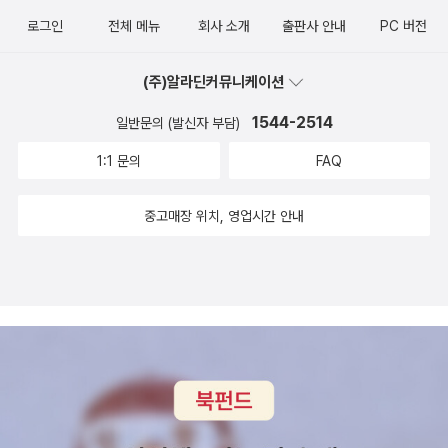
르기도 하죠. 또 전 착한데, 작은 보물이는 블라블라~'그래 진짜 다 다
로그인
전체 메뉴
회사 소개
출판사 안내
PC 버전
르네;;;;;골리앗 주변에 있는 나무들을 보더니 독특한 그림에 큰 보물
이 주목한다.'그림이 특이해요. 꼭 나무가 흔들리는 것 같아요.'다채롭
(주)알라딘커뮤니케이션
게 색을 사용하지 않았지만 그림들의 느낌이 강렬하다.학교의 아이들
과 친해지고 싶었지만 어울리지 못 한 골리앗.'나만 너무 커다래서'새
1544-2514
일반문의 (발신자 부담)
로운 것을 해보고 싶어도 아무도 나와 어울리려 하지 않았다.'나만 너
1:1 문의
FAQ
무 커다래서'​나만.​다른 친구들과 서로 다른 방향을 향해 서 있는 골리
앗의 모습을 큰 보물이 안타까워한다.'엄마, 또 골리앗은 빨간색인데,
중고매장 위치, 영업시간 안내
다른 친구들은 다 검은색이에요. 외롭겠다.''키가 크니까 농구를 하면
좋을 텐데...'라고 말한 큰 보물은 책을 다 읽고 덮었을 때,뒤표지에 농
구를 하는 골리앗을 발견하고는 '와~ 진짜 농구를 한다.'하며 반가워
했다.​자기와 같은 커다란 사람을 찾아 나섬으로써 골리앗은 자신의
고민을 털어내려 시도한다.골리앗은 자기와 같은 커다란 사람을 찾지
는 못했지만, 나와 나의 보물들에게도 깨달음을 안겨주며 고민을 해
결한다.​아이들이 호기심을 가지고 흥미롭게 빠져들 수 있는 이야기로
아이들이 꼭 기억했으면 하는 깨달음을 명료하게 잘 전달해 주는 좋