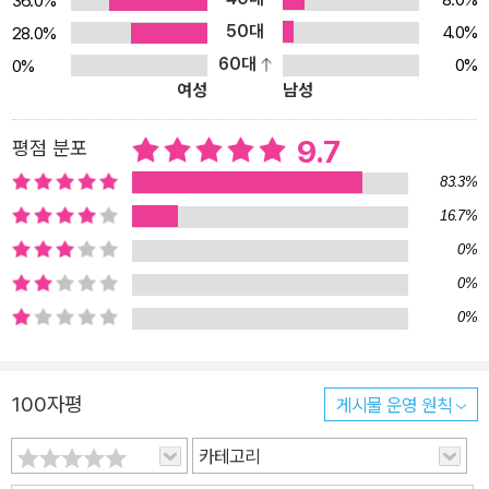
36.0%
앗길 거예요. 스페인 작가 시모 아바디아의 독창적이고 감각적인 색
50대
4.0%
28.0%
표현과 마음이 따뜻해지는 이야기가 만나 평범하지 않은 그림책이 되
60대
0%
0%
었어요. 시각적으로나 철학적으로나 어느 하나 빠지지 않는 『골리
여성
남성
앗』, 해외에서도 진심이 녹아 있는 이 그림책에 찬사가 이어졌어요.
이 책은 아이와 함께 읽는 어른의 마음도 토닥토닥 위로해 주어요. 어
9.7
평점 분포
른들도 골리앗처럼 남들과 달라서 고민하고, 자신을 알아주고 이해해
83.3%
주는 곳으로 훌쩍 떠나고 싶거든요. 다름을 받아들이고 자신을 있는
16.7%
그대로 받아들이는 건 어른들에게도 쉽지 않으니까요. 골리앗과 함께
0%
무사히 여행을 마치고 나면 여러분의 마음도 골리앗만큼 단단해질 거
예요. 학교 가는 길에 만났던 무채색 아이들이 어느새 제각각 다른 색
0%
을 입고 있는 게 보이니까요. 이제 골리앗이 고민의 답을 찾은 것 같
0%
죠?
100자평
게시물 운영 원칙
카테고리