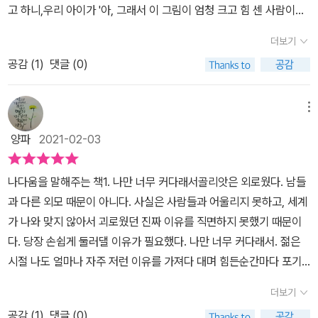
고 하니,우리 아이가 '아, 그래서 이 그림이 엄청 크고 힘 센 사람이구
나.'라고 말하네요.골리앗 (시모 아바디아 지음, 씨드북)정말 앞표지
더보기
에서 엄청나게 큰 거인의 모습이 느껴집니다.산보다도 더 큰 사람같
공감 (
1
)
댓글 (0)
고,몸이 얼굴보다 엄청 크게 표현된 것이정말 거인 같아요.갓난아기
였을 때부터이미 알고 있었대요.남들과 다르다는 걸 말이죠.엄마, 아
빠보다 더 크게 과장되어 표현된 아이의 모습이 재미있어요.아기침대
메뉴
가 꽉 차게 그려진 아기의 모습도 우스꽝스럽고요.그래도,그 앞에서
양파
2021-02-03
상대적으로 작게 표현된 부모님들이 딸랑이를 흔들며 아이를 바라보
고 웃는 듯한 표정이 느껴져요.부모님의 큰 사랑이 느껴집니다.너의
나다움을 말해주는 책1. 나만 너무 커다래서골리앗은 외로웠다. 남들
모습이 어떻든지 너를 사랑해!같은 반 친구들과 비교할 수 없을 만큼
과 다른 외모 때문이 아니다. 사실은 사람들과 어울리지 못하고, 세계
컸대요.그 아이들과 다른 자기 모습이 싫었나 봐요.아이들과 친해지
가 나와 맞지 않아서 괴로웠던 진짜 이유를 직면하지 못했기 때문이
고 싶어서,그 아이들처럼 되고 싶었대요.스쿨버스를 타러 가는 아이
다. 당장 손쉽게 둘러댈 이유가 필요했다. 나만 너무 커다래서. 젊은
의 모습과 비교되게 큰 모습이스쿨버스보다 더 큰 모습으로 과장되게
시절 나도 얼마나 자주 저런 이유를 가져다 대며 힘든순간마다 포기
표현되어 또 우스꽝스러워요.스쿨버스를 탔지만,버스 밖으로 튀어나
를 했었던가. 그러너 괜찮다고 손내밀어주는 친구들이 더 많은 세상
오게 그려서몸집이 매우 컸다는 걸 표현해 주었어요.시간이 지나자
더보기
을 만드는 것이 중요하다.2. 우리는 모두 특별해특별하다는 것은 특
아이들은 서로에게 적응해 가며 학교생활을 잘 했대요.자기는 너무
공감 (
1
)
댓글 (0)