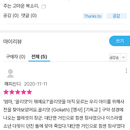
주는 고마운 목소리.
공감 (
0
)
댓글 (0)
쓰기
마이리뷰
구매자 (0)
전체 (5)
메뉴
해피신디
2020-11-11
'엄마, '골리앗'이 뭐예요?'골리앗을 아직 모르는 우리 아이를 위해사
전을 찾아보았어요.골리앗 (Goliath) [명사] [기독교 ] 구약 성경에
나오는 블레셋의 장군. 대단한 거인으로 힘센 장사였으나 이스라엘
소년 다윗이 던진 돌에 맞아 죽었다.'대단한 거인으로 힘센 장사'였다