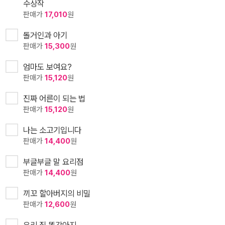
수상작
판매가
17,010
원
돌거인과 아기
판매가
15,300
원
엄마도 보여요?
판매가
15,120
원
진짜 어른이 되는 법
판매가
15,120
원
나는 소고기입니다
판매가
14,400
원
부글부글 말 요리점
판매가
14,400
원
끼꼬 할아버지의 비밀
판매가
12,600
원