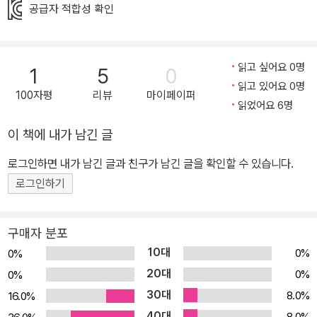
어. 드넓은 바다로, 거대한 태양으로. 그곳에서 어쩌면 내 고민의 답을
공급자 적합성 확인
찾을 수 있을지도 몰라. 남과 달라 고민인 아이들에게 전하는 따뜻한
목소리 나만 다른 아이들과 다른 것 같아서, 다른 아이들처럼 잘 어울
려서 놀고 싶은데 내 마음대로 되지 않아서 마음 아팠던 적 있나요?
읽고 싶어요 0명
1
5
0
남들보다 커다란 골리앗도 친구들과 어울리고 싶은데 아무도 곁에 다
읽고 있어요 0명
100자평
리뷰
마이페이퍼
가와 주지 않아 속상했어요. 마음속에 이런 고민을 안고 있는 친구들
읽었어요 6명
이 우리 주변에 많대요. 『골리앗』은 남들과 달라 고민하는 친구들을
이 책에 내가 남긴 글
위한 그림책이에요. 책을 펴서 다른 아이들 사이에서도 눈에 띄는 골
로그인하면 내가 남긴 글과 친구가 남긴 글을 확인할 수 있습니다.
리앗을 보세요. 태어날 때부터 아빠보다 더 컸던 골리앗은 남들보다
로그인하기
커다래서 학교에서 누구와도 어울리지 못하고 어딜 가나 주변을 맴돌
았어요. 골리앗은 결국 자신을 알아주고 이해해 주는 곳을 찾기 위해
머나먼 길을 떠나기로 했어요. 골리앗보다도 거대한 바다로, 그리고
구매자 분포
태양으로 말이죠. 그곳에서 골리앗은 고민을 해결할 수 있을까요? 골
10대
0%
0%
리앗과 함께 여행길에 올라 보아요. 다채로운 색으로 흠뻑 물든 진심
20대
0%
0%
가득한 이야기 표지 속 커다랗고 빨간 골리앗에 마음을 빼앗기고, 책
30대
8.0%
16.0%
을 펼치면 눈을 뗄 수 없을 만큼 다채로운 색들에 또 한 번 마음을 빼
40대
8.0%