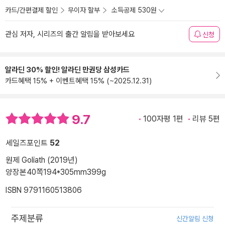
카드/간편결제 할인
무이자 할부
소득공제 530원
관심 저자, 시리즈의 출간 알림을 받아보세요
신청
알라딘 30% 할인! 알라딘 만권당 삼성카드
카드혜택 15% + 이벤트혜택 15% (~2025.12.31)
9.7
100자평 1편
리뷰 5편
세일즈포인트
52
원제 Goliath (2019년)
양장본
40쪽
194*305mm
399g
ISBN 9791160513806
주제분류
신간알림 신청