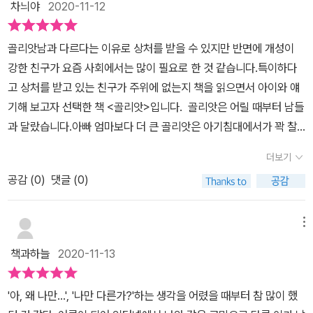
차늬야
2020-11-12
다.태양에게도 물어보려했지만 태양은 자신을 따뜻하게 감싸 줄 뿐
고민에 대한 답을 주진 않았다.점점 더 자신이 나약해지는 것 같은 느
골리앗​남과 다르다는 이유로 상처를 받을 수 있지만 반면에 개성이
낌을 받은 주인공은 깜깜한 밤이 되었을 때 달이 자신에게 얘기했다.
강한 친구가 요즘 사회에서는 많이 필요로 한 것 같습니다.특이하다
달은 자신은 태양보다 작고 바다보단 크지만 크기는 중요하지 않다.
고 상처를 받고 있는 친구가 주위에 없는지 책을 읽으면서 아이와 얘
나와 같은 이는 이 세상에 하나도 없다. 달은 자신이 유일하다는 얘
기해 보고자 선택한 책 <골리앗>입니다. 골리앗은 어릴 때부터 남들
기. 달의 이야기를 듣고 나는 생각에 빠졌다. 누가 자신을 보든지 모
과 달랐습니다.아빠 엄마보다 더 큰 골리앗은 아기침대에서가 꽉 찰
두 다 다른 눈으로 자신을 바라본다는 것을 깨달았다. 달에게 답을 얻
정도로 엄청 큽니다.하지만 엄마, 아빠는 골리앗을 사랑해서 아주 작
은 주인공은 이 세상에 자신과 같은 사람은 없다는 것을 깨닫고 있는
더보기
은 딸랑이를 흔들고 계십니다.자전거보다 더 큰 골리앗 그런 골리앗
그대로의 모습으로 어울려 지내기로 마음 먹었다.모두 다 다르기에
공감 (
0
)
댓글 (0)
이 학교를 가지만 스쿨버스에서 조차 우리 골리앗은 차 밖으로 몸이
모습은 중요하지 않다. 모두 특별한 존재라는 걸 깨달았다.<골리앗>
빠져나올 만큼 큽니다.학교에서 조차 골리앗만큼 큰 친구가 없었기에
은 그림과 색감이 강렬하다. 골리앗의 모습도 크면서 튼튼한 느낌이
골리앗은 스스로가 작아질 수밖에 없었습니다.아이들은 학교에 적응
메뉴
다.초등학교 2학년인 아들과 5살 아들이 함께 읽으면서 처음에는 주
해 나가지만 골리앗은 학교와 다른 방향으로 갑니다.다른 곳을 찾아
인공의 외모에 깜짝 놀랬다.그런데 아이들이 <골리앗>을 읽어나가면
책과하늘
2020-11-13
서 자기와 같은 사람을 찾아 떠납니다.바다에게도 묻고, 해님에게도
서 주인공의 고민과 고민에 대한 답을 찾아나서는모습에서 완벽한 공
묻고, 달님에게도 묻는 골리앗과연 골리앗은 여행으로 어떤 답을 찾
감은 아니였지만 어느 정도 공감하며 꼭 답을 찾길 응원했다.사실 아
'아, 왜 나만...', '나만 다른가?'하는 생각을 어렸을 때부터 참 많이 했
았을까요?​골리앗을 다 읽고 난후 제 딸은내가 남과 다르다고 자신감
이들과 함께 그림책을 읽으면서 어른들에게도 큰 가르침을 주는 책들