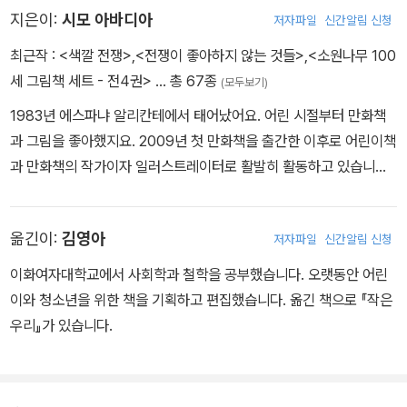
지은이:
시모 아바디아
저자파일
신간알림 신청
최근작 :
<색깔 전쟁>
,
<전쟁이 좋아하지 않는 것들>
,
<소원나무 100
세 그림책 세트 - 전4권>
… 총 67종
(모두보기)
1983년 에스파냐 알리칸테에서 태어났어요. 어린 시절부터 만화책
과 그림을 좋아했지요. 2009년 첫 만화책을 출간한 이후로 어린이책
과 만화책의 작가이자 일러스트레이터로 활발히 활동하고 있습니다.
2017년 볼로냐 국제어린이도서전에서 올해의 일러스트레이터로 뽑
혔으며 화이트 레이븐스에 두 차례 선정되는 등 다양한 상을 받았어
옮긴이:
김영아
저자파일
신간알림 신청
요. 2024년 볼로냐 라가치상 논픽션 부문에서 스페셜 멘션을 수상하
기도 했답니다. 우리나라에 소개된 책으로 《서로의 용기가 되어》《채
이화여자대학교에서 사회학과 철학을 공부했습니다. 오랫동안 어린
소밭 농부》《해변에 가면》《골리앗》 등이 있어요.
이와 청소년을 위한 책을 기획하고 편집했습니다. 옮긴 책으로 『작은
우리』가 있습니다.