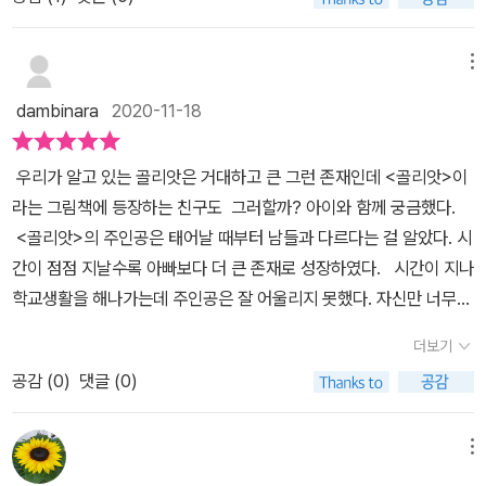
별한 재능이나 외모 때문이 아니라, 나와 같은 사람이 하나도 없기 때
커서 어울리지 못했대요.아이들이 학교로 들어가고 있는데, 몸이 아
문이다. 골리앗이 훗날 자신의 거구를 장점(강점)으로 승화시켜서 특
주 큰 자기는 반대 방향으로 가고 있어요.이러한 모습이 아이들은 보
별해진다는 의미도 아니다. 마지막 장면에는 검정색이던 친구들 모두
메뉴
이지도 않을 정도로 작아서도와줄 생각조차 안 하죠. 얼마나 외로웠
가 색깔이 입혀진다. 골리앗이 특별해지는 순간, 친구들도 모두 각자
을까...이 곳에는 나와 같은 사람이 없으니까,나와 같은 사람들이 있는
dambinara
2020-11-18
특별해진다. 이 글은 서평이벤트에 당첨되어 출판사로부터 제공받아
어딘가를 찾아가고 싶어해요.그래서 넓은 바다와 태양으로 여행을 떠
작성했습니다.
나요.부모님이 걱정하며 바라봅니다.골리앗은 어떻게 되었을까요?제
우리가 알고 있는 골리앗은 거대하고 큰 그런 존재인데 <골리앗>이
가 말씀드리면 재미없으니까, 책에서 직접 확인해 보시는 걸로... ^^뒷
라는 그림책에 등장하는 친구도 그러할까? 아이와 함께 궁금했다.
표지에서 주인공 아이가 농구 선수가 되어 있는 그림이힌트가 될 것
<골리앗>의 주인공은 태어날 때부터 남들과 다르다는 걸 알았다. 시
같네요.남과 비교하여 자신의 다른 점을 긍정적으로 바라보고,자신이
간이 점점 지날수록 아빠보다 더 큰 존재로 성장하였다. 시간이 지나
가진 색깔을 더욱 멋지게 풀어내는 게 인생인 것 같아요.우리 아이도
학교생활을 해나가는데 주인공은 잘 어울리지 못했다. 자신만 너무
이 책에서 배운대로 멋진 사람으로 성장할 수 있게 되기를 바라며,어
컸기에..정말 남들과는 다른 모습이다. <골리앗>에 등장하는 주인
더보기
린이들에게 이 책을 추천합니다.[출판사로부터 도서협찬을 받았고 본
공. 새로운 곳에서 이것저것을 해보면 낫지 않을까 하는 생각에 도전
인의 주관적인 견해에 의하여 작성함]#골리앗, #시모아바디아, #씨
공감 (
0
)
댓글 (0)
을 해보았지만 그것도 그 때뿐..자신이 너무 컸기에 주인공은 자신과
드북, #신나는새싹149
같이 큰 사람을 찾아 나서기로 한다. 주인공은 거친 파도 속으로 자신
을 던졌다. 그러나 바다는 자신의 고민에 대한 답을 주지 않았다.<골
메뉴
리앗>의 주인공은 계속해서 자신의 고민에 대한 답을 얻기 위해 다녔