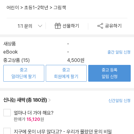
어린이
>
초등1~2학년
>
그림책
선물하기
공유하기
새상품
-
eBook
-
출간 알림 신청
중고상품 (15)
4,500원
중고
중고
중고 등록
알라딘에 팔기
회원에게 팔기
알림 신청
신나는 새싹 (총 180권)
신간알림 신청
얼마나 더 가야 해요?
판매가
15,120
원
지구에 옷이 너무 많다고? - 우리가 몰랐던 옷의 비밀