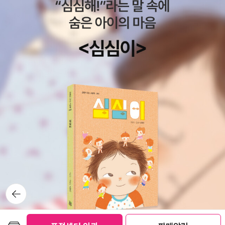
은 책이다.책을 덮은 후 큰 보물이 하고 싶은 말이 참 많았다.보물과
이런저런 이야기를 나누며 참 행복했다.우리 큰 보물이 책이 전해준
메시지를 통해 스스로 하고 싶은 이야기들을 술술 하고 있는 모습을
보고 있자니 감회가 새로웠다고나 할까.비슷한 듯 다르지만 유명한
'너는 특별하단다' 이야기도 떠오르게 했다. 학교 입학 전후 즈음의 아
이들과 꼭 한 번은 읽으면 좋은 책이라고 생각된다.​다 읽은 책의 그림
들을 다시 살피며 큰 보물이 재잘거린다.그 색깔 비닐 같은 그걸로 만
든 것 같은 느낌이에요.색이 많지는 않은데, 느낌은 색이 많은 것 같아
요.색이 느낌을 표현한 것 같아요.빨강은 커다란 느낌, 검은색은 관심
없는 느낌, 노랑은 환한 빛.내가 큰 보물의 이야기들에 추임새를 넣고
있자니,작은 보물도 골리앗을 가리키며 한 마디 한다.'공룡 같아.' 음...
그래, 우리 작은 보물은 언제나 '공룡'이지. ​[출판사로부터 도서 협찬
을 받았고 본인의 주관적인 견해에 의하여 작성함]
뒤로가
기
보관함담기