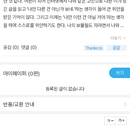
던 것 같다. 어른이 되어 인터넷에서 나와 같은 고민으로 다른 이가 남
을 잃지 말자고 합니다.딸아이 말이 맞는 것 같습니다.이 세상 모든 사
이 많았는데<골리앗>역시 어른들에게 많은 가르침을 선물한 책이다.
긴 글을 읽고 '나만 다른 건 아닌가 보네.'하는 생각이 들어 큰 위안을
람은 쌍둥이가 아닌 이상 다를 수밖에 없습니다.나만 다른 아이들과
어른이든 아이들이든 자신과 다른 외모를 가지고 있다고 해서 배척하
받은 기억이 많다. 그리고 이제는 '나만 이런 건 아닐 거야.'라는 생각
다른 것 같다고 그래서 친구들이 자기와 놀기 싫어하는 것 같다고 마
고 멀리하는 경향들이 많은데그런 선입견과 편견들을 버리고 나 자신
을 하며 스스로를 위안하기도 한다. 나의 보물들도 자라면서 나와 같
음 속으로 고민하는 친구들이 많이 있을 것 같습니다.하지만 요즘 사
은 누구보다 소중하고 특별한 존재라는 걸 깨달았음 한다.쉽지는 않
은 고민들로 힘들어하는 상황을 많이 마주하게 될 것이다. 골리앗의
회는 개성이 뚜렷한 아이들을 많이 필요로 하고 있습니다.남과 다른
더보기
지만 앞으로 우리 아이들이 살아가는 세상은 겉모습만으로 평가받는
이야기를 통해 아이들이 그 고민스러운 상황을 지혜롭게 넘기는 데
나의 모습에 남과 다른 나의 생각이 이상하다고 상처를 받지 말고 긍
것이 아니라모습 하나하나 다 다르고 존중받는 세상이 되었으면 하는
공감 (
0
)
댓글 (0)
도움이 되는 작은 열쇠 하나를 갖게 될 것 같았다. 그리고 독특한 그림
정적으로 나의 모습을 받아들이고 자신의 뚜렷한 개성을 발전시키는
바람으로 <골리앗>을 추천한다.[출판사로부터 도서 협찬을 받았고
들이 그림 그리기 좋아하는 큰 보물에게 좋은 자극이 될 것 같다.골리
게 중요하다고 생각합니다.일률적으로 똑같은 생각보다는 남들과는
본인의 주관적인 견해에 의하여 작성함]
앗은 태어났을 때부터 알았다. 자신이 남들과 다르게 매우 크다는 것
다른 특별한 생각, 누구나 다 똑같은 외모보다는 남들과는 다른 외모
쓰기
마이페이퍼 (0편)
을. 학교의 아이들과 친해지고 싶었지만 골리앗은 어울리지 못했다.
가 앞으로는 정말로 필요한 사람들일 것입니다.우리 아이도 남들과
'나만 너무 커다래서''나만 너무 커다래서' 어디에도 어울리지 못한 골
다른 자신의 생각이나 외모로 상처 받지 않고 긍정적으로 생각하면서
등록된 글이 없습니다
리앗은 자신과 같은 이를 찾아 떠난다.'나만 너무 커다래서 '어디에도
자신의 인생을 이 <골리앗>책처럼 예쁘고 다양한 색깔로 색칠하면서
어울리지 못한 골리앗은 고민을 해결했을까?커다랗긴 하다. 골리앗
살아가길 바랍니다.​이 세상의 모든 아이들이 골리앗처럼 자신의 개성
반품/교환 안내
이. 그림을 보자마자 두 보물이 너무 크다 놀란다. '아기가 이렇게 클
을 긍정적으로 받아들이면서 성장할 수 있길 바라면서 모든 아이들에
수 있어요?''갓 태어난 아기들이 모두 비슷하게 생기긴 했지만, 모두
게 추천하고 싶은 책 <골리앗>이였습니다.<본 리뷰는 출판사로부터
다르긴 하지'하니,큰 보물이 '하긴, 작은 보물이랑 저랑 닮았는데, 다
해당도서를 제공받아 저의 주관적 의견에 의해 작성하였습니다.>