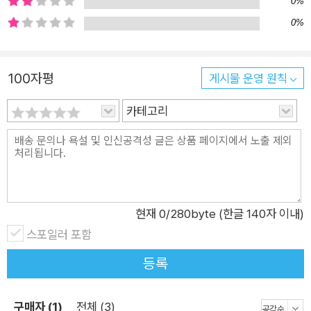
는 것? 더 열심히 치열하게 사는 것? 아니에요. 아이들에게 필요
0%
한 건 바로 ‘여유’예요. 초조함은 초조함을 낳고, 경쟁은 더 큰 경
0%
쟁을 낳아요. 이러다 모두가 초조해져서 좌절하는 세상이 될지도
몰라요. 사람은 다 다르고, 저마다 잘할 수 있는 게 달라요. 그러
100자평
게시물 운영 원칙
니 이제 조급함을 내려놓고, 여유를 가져 보는 건 어때요? 그게
잘 안 된다고요? 맞아요, 하루아침에 바뀌기는 쉽지 않지요. 걱정
카테고리
하지 마세요. 초조함 공장장이 도와줄 거니까요. 모두 함께 초조
함 공장으로 놀러 가 볼까요? 초조한 여러분 모두를 초대합니다!
현재
0
/280byte (한글 140자 이내)
스포일러 포함
등록
구매자 (1)
전체 (3)