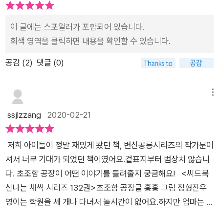
이 글에는 스포일러가 포함되어 있습니다.
회색 영역을 클릭하면 내용을 확인할 수 있습니다.
공감 (
2
)
댓글 (0)
메뉴
ssjlzzang
2020-02-21
저희 아이들이 정말 재밌게 봤던 책, 변신공룡시리즈의 작가분이
셔서 너무 기대가 되었던 책이였어요.겉표지부터 범상치 않습니
다. 초조함 공장이 어떤 이야기를 들려줄지 궁금해요! <씨드북
신나는 새싹 시리즈 132권>초조함 공장글 흥흥 그림 정형진우
영이는 학원을 세 개나 다녀서 놀시간이 없어요.하지만 엄마는 세
개밖에 안 다닌다고 하죠.우영이가 수업이 끝나자 학원 가기위해