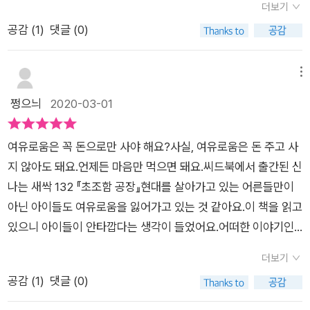
더보기
버스를 기다립니다. 그런데 수상한 아저씨가 나타나요.“이우영님
공감 (
1
)
댓글 (0)
정류장까지 잘 찾아오셨네요! 자 그럼 초대장을 보여 주세요”우
영이는 학원을 가야한다고 이 초대장을 아저씨 가지라고 주고 버
스에 올라탑니다.으아악!! 이게 무슨일 일까요?이 버스는 초조함
메뉴
공장으로 향하는 버스 였어요.그렇게 초조함공장에 도착한 우영
쩡으늬
2020-03-01
이, 이 공장은 사람들에게 초조한 상황들을 만들어내 초조함을
여유로움으로 바꾸는 곳이였어요.그리곤 여유로움을 돈받고 판
여유로움은 꼭 돈으로만 사야 해요?사실, 여유로움은 돈 주고 사
매하는거죠.여유로움을 돈을 주고 사다니... 씁쓸하네요먼저, 그
지 않아도 돼요.언제든 마음만 먹으면 돼요.씨드북에서 출간된 신
림이 너무 인상적이였어요.콜라주 기법으로 입체적으로 표현한
나는 새싹 132 『초조함 공장』현대를 살아가고 있는 어른들만이
것이 새로웠어요.우영이의 교실 속 장면이 많이 생각나는데요.책
아닌 아이들도 여유로움을 잃어가고 있는 것 같아요.이 책을 읽고
상을 박스를 잘라 만든 모습이 재밌었고 책상 위에 거울, 책을 보
있으니 아이들이 안타깝다는 생각이 들었어요.어떠한 이야기인
면서 한땀한땀 정성이 가득 쏟아 만든것이 눈이 보여 절로 감탄이
지 아이들과 읽어보았어요.우영이의 책상 서랍 속에 투명한 초대
나오더라구요!아이들과 그림을 보면서 정말 많이 이야기를 나누
더보기
장이 들어 있고 겉면에는 '초조함 공장'이라고 적혀 있었어요.우
었어요 요즘 시대는 경쟁사회죠. 우리 아이 다른 친구들보다 뒤쳐
공감 (
1
)
댓글 (0)
영이는 학원을 세 개나 다녀서 놀 시간이 없어요.그런데 엄마는
질수 없어서 이것 저것 참 많이 시키는것 같아요.이 책을 읽어주
우영이가 학원을 세 개밖에 안 다니는 거래요.옆집 은서는 학원을