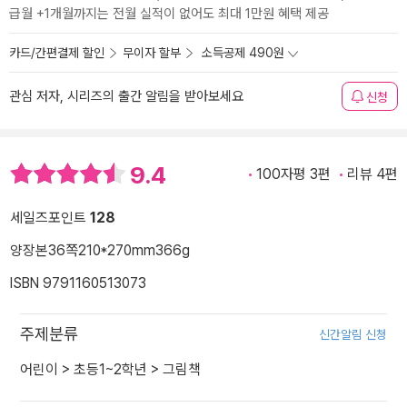
급월 +1개월까지는 전월 실적이 없어도 최대 1만원 혜택 제공
카드/간편결제 할인
무이자 할부
소득공제 490원
관심 저자, 시리즈의 출간 알림을 받아보세요
신청
9.4
100자평 3편
리뷰 4편
세일즈포인트
128
양장본
36쪽
210*270mm
366g
ISBN 9791160513073
주제분류
신간알림 신청
어린이
>
초등1~2학년
>
그림책