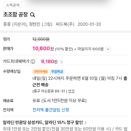
소득공제
초조함 공장
흥흥
(지은이),
정현진
(그림)
씨드북(주)
2020-01-20
정가
12,000원
10,800
판매가
원
(10% 할인) +
마일리지 600원
9,180
카드최대혜택가
원
수령예상일
양탄자배송
주말특급
내일(일) 22시까지 주문하면 8월 10일 (월) 아침 7시
출
근전 배송
(중구 서소문로 89-31 )
변경
배송료
유료 (도서 1만5천원 이상 무료)
전자책
전자책 출간알림 신청
알라딘 만권당 삼성카드, 알라딘 15% 청구 할인
최대 1만원 또는 2만원 할인(전월 30만원 또는 60만원 이용 시) / 카드 발