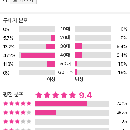
로그인하기
를 뒤로하고 후다닥 버스에 올라타요. 아니 근데, 이게 무슨 일일
까요? 어느새 우영이가 탄 버스 운전석에 바로 그 아저씨가 있는
구매자 분포
게 아니겠어요! 이 느릿느릿한 버스는 ‘초조함 공장’이란 곳에서
10대
0%
0%
멈추더니, 운전석의 수상한 아저씨가 말해요. “저는 이 초조함 공
20대
0%
장의 공장장입니다. 지금부터 견학을 시작하겠습니다.” 대체 우
5.7%
30대
영이에게 무슨 일이 벌어진 걸까요? 책 속 콜라주 그림으로 멋지
9.4%
13.2%
게 탄생한, 초조한 우영이와 수상한 공장장 아저씨가 밝히는 초조
40대
9.4%
47.2%
함 공장의 비밀을 함께 만나 보아요! 초조할 필요 없어요, 지금도
50대
1.9%
11.3%
충분하니까요. 조금 여유를 가져 보는 건 어때요? 아침 일찍 일어
60대
1.9%
0%
여성
남성
나 학교에 가고, 학교가 끝나면 영어, 수학, 태권도, 수영, 피아노,
첼로…… 어느새 집에 갈 때가 되면 해가 지고 달이 떠요. 요즘 아
9.4
평점 분포
이들, 학원 다니느라 너무 바쁘지요? 이렇게 정신없이 흘러가는
71.4%
시간 속에서도 혹시 다른 친구들보다 학원을 조금 다니는 건 아닌
28.6%
지, 내가 남보다 뒤처지는 건 아닌지 걱정하고 초조해하는 아이들
에게 필요한 건 뭘까요? 더 바쁘게 움직이는 것? 대단한 꿈을 갖
0%