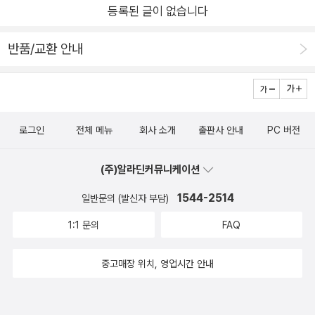
양의 연기로 만들어서 팝니다.분홍색 연기는 사랑하는 사람을 위
등록된 글이 없습니다
까 항상 고민을 하게 되네요초조함공장이 잘 운영되고 있는것
해 여유로움을 산 사람에게 날아갑니다. 노란색 연기는 맛있는 음
은 결국 초조함에 빠져사는 사람들 덕분이었던것그러면서 초조
반품/교환 안내
식과 함게 여유로움을 산 사람에게 날아가고요.색깔마다 가격도
함공장과 여유로운공장을 비교해주는 모습을 보아하니...초조함
달라요. 분홍색 연기가 가장 비싸죠.''여유로움은 꼭 돈으로만 사
공장의 견학은 초조함공장을 발전시켜주는 사람들을 모아서 초
야 해요?''이건 비밀인데요. 사실, 여유로움은 돈 주고 사지 않아
대한것이었어요그중에 한명이었던 우영이는 초조함공장 견학을
도 돼요.언제든 마음만 먹으면 돼요.''재밌는 걸 알려 줄까요? 아
끝내고나서 큰 결심을 합니다여유로운 생활을 하고 싶다는것 . 다
까 받은 안내문 있죠? 거기에 쓰여 있는 것과 반대로 해 봐요. 그
로그인
전체 메뉴
회사 소개
출판사 안내
PC 버전
만 걱정이 되는 부분이우영이 엄마가 이런 여유로운생활을 하고
러면 저절로 여유로움을 느낄 수 있을 거예요.'견학이 끝나고 영
자하는 우영이의 결심을지지해줄까 하는 염려가 드는데 책이 끝
(주)알라딘커뮤니케이션
우는 버스에서 내려 학원으로 가지 않고 집으로 발걸음을 옮기며
이 나버려서 ㅎㅎ그 뒤의 이야기가 궁금해지네요 ^^ 항상 학원등
초조함 공장에서 받은 안내문을 읽고 또 읽으며 여유로움에 대해
1544-2514
일반문의 (발신자 부담)
을 생각할때 아이와 의견을 조율해가면서 하고 있는데,,아이들 의
생각해 보았어요.『초조함 공장』을 아이들에게 읽어보면서 오히
견에 많이 맞춰주려고 합니다.학습지를 하고싶어하는 아이들을
1:1 문의
FAQ
려 엄마인 제가 여유로움에 대해 좀더 생각을 해보는 시간이 되었
위해 최근에는 학습지를 시작했어요집에 선생님이 오셔서 가르
어요.책을 읽고 내년에 학교에 가게 되면 우리 아이도 학원에 치
쳐주는것에 대해서 엄청 재미있어하고 신기해해서당분간은 학습
중고매장 위치, 영업시간 안내
여살게 될까? 라는 생각이 들어 아이와 이야기를 해보니 아직은
지를 꾸준히 하지않을까 기대를 하게되네요우리아이들은 초조함
어려서 인지 다니고 싶은 학원이 많으네요. 음악학원, 미술학원,
공장...이 발전하게끔 해주는 사람이 아니기를여유롭고 즐겁게 항
태권도학원, 학습지까지...음..... 이야기 들었을 때는 그럼 너는 언