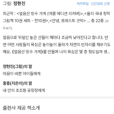
그림:
정현진
저자파일
신간알림 신청
최근작 :
<얼음산 빙수 가게 (여름 에디션 리커버)>
,
<올리 국내 창작
그림책 10권 세트 - 전10권>
,
<안녕, 포레스트 굿럭>
… 총 22종
(모
두보기)
얼음으로 뒤덮인 높은 산들이 해마다 조금씩 낮아진다고 합니다. 반
면 어떤 사람들의 욕심은 높이높이 올라가 자연의 빈자리를 채우기도
해요. 《얼음산 빙수 가게》를 만들며 나의 욕심은 몇 층 정도일까 생각
해 보았습니다. 쓰고 그린 책으로 《히마가 꿀꺽!》이 있고, 그린 책으
로는 《삐딱이를 찾아라》 《여우와 메추라기》 《새해는 언제 시작될
정현진(그림)의 말
까?》 《파리 신부》 《초조함 공장》 등이 있습니다.
마음이 바쁜 아이들에게
흥흥(지은이)의 말
내 안의 초조함 공장장에게
출판사 제공 책소개