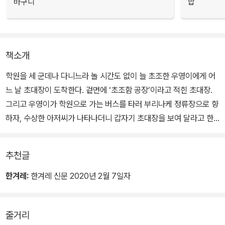
바구니
합
책소개
학원을 세 군데나 다니느라 놀 시간도 없이 늘 초조한 우영이에게 어
느 날 초대장이 도착한다. 겉면에 ‘초조함 공장’이라고 적힌 초대장.
그리고 우영이가 학원으로 가는 버스를 타러 부리나케 정류장으로 향
하자, 수상한 아저씨가 나타나더니 갑자기 초대장을 보여 달라고 한
다. 하지만 우영이는 학원에 늦을까 봐 수상한 아저씨를 뒤로하고 후
다닥 버스에 올라타는데….
추천글
한겨레:
한겨레 신문 2020년 2월 7일자
줄거리