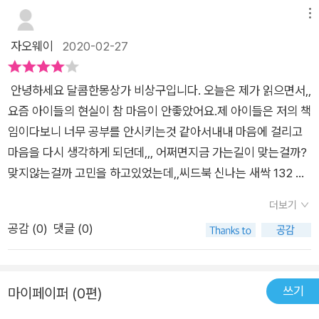
면서 저의 모습이 떠올라 뜨끔했어요아직 학원은 안보내고 모든
네 개나 다닌다면서요.다른 아이들이 열심히 뛰고 있을 때 우영이
메뉴
걸 엄마표로 하고 있는중인데, 다른 친구들은 이거 다하는데 너도
혼자 멈춰 버리면 다시는 다른 아이들을 따라잡을 수 없대요.우영
자오웨이
2020-02-27
해야지! 이런말을 자주 했던 저의 모습과 수학문제 풀때 옆에서
이는 학교 수업이 끝나자마자 부리라케 교실을 뛰쳐나가요.학원
초조하게 야단 쳤던 저의 모습이 막 떠오르는데..이 책을 읽고나
에 늦으면 절대 안되거든요.버스가 오지 않아 안절부절못하는 우
서 아이에게 사과 했습니다.지금도 충분히 잘하고 있는데 나의 초
안녕하세요 달콤한몽상가 비상구입니다. 오늘은 제가 읽으면서,,
영이 앞에 수상한 아저씨가 서 있었어요.학원을 가야해 초대장만
조함때문에 아이를 초조하게 만들고 있다니.. 저의 모습을 돌아보
요즘 아이들의 현실이 참 마음이 안좋았어요.제 아이들은 저의 책
수상한 아저씨에게 주고 버스에 탔는데, 초조함 공장으로 출발을
게 만드는 그림책이네요.이 책은 부모님이 보셔야할 것 같아요.덩
임이다보니 너무 공부를 안시키는것 같아서내내 마음에 걸리고
한다고 하네요.초조함 공장에는 솜사탕 냄새와 꽃향기가 가득했
그라니 책상에 홀로 앉아 있는 우영이의 표정을 보시면 많은 생각
마음을 다시 생각하게 되던데,,, 어쩌면지금 가는길이 맞는걸까?
어요.초조함 공장의 견학이 시작되었어요.초조함 공장에는 뚱뚱
이 드실것같아요조금만 더 여유를 갖고 아이를 지켜보고아이와
맞지않는걸까 고민을 하고있었는데,,씨드북 신나는 새싹 132 초
하고 터질 것 같은 기계가 있었어요.사람들이 초조해하면 할 수록
여유로운 시간을 함께 갖을 필요가 있을것같습니다.수상한 시리
조함공장으로 불안했던 제 마음이 한결 가벼워 졌어요우영이는
초조함 공장의 사람들은 여유로워진다고 해요.사실 초조함 공장
더보기
즈로 초조함공장에 이어 지루함공장을 출간될 예정입니다. 기대
학교 끝나고 학원을 세개나 다니고 있어서 항상 마음이 급하죠그
은 사람들의 초조함을 여유로움으로 바꾸는 공장이라고 해요.그
공감 (
0
)
댓글 (0)
됩니다!
런데 친구는 네개를 다니고 있고 모든친구들이 학원다니기에 급
리고 그 여유로움을 판매한다고 하네요.초조함 공장 안내문...첫
급하고엄마는 지금 이렇게 해두지않으면 나중에 따라잡기 힘들
째, 시간이 한정되어 있다고 생각하게 만들자.둘째, 멀리 보지 못
다는 이야길 합니다.저도 나중에 봤더니,,, 반 친구들이 영어학원
하고 눈앞의 일만 보게 만들자.셋째, 다른 사람들과 비교하게 만
쓰기
마이페이퍼 (0편)
안다니는 아이들이 없고,,,ㅠㅠ그런걸 확인하게 될때마다,, 방과
들자.'여유로움은 어떻게 사나요?''저희는 여유로움을 솜사탕 모
후수업과 태권도...말고는없는 아이가 혹시 뒤쳐지고 있는건 아닐