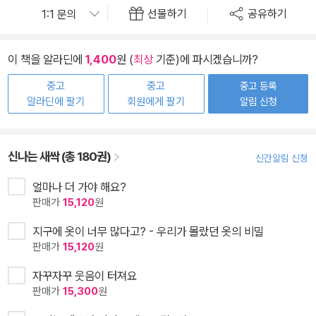
선물하기
공유하기
이 책을 알라딘에
1,400
원 (
최상
기준)에 파시겠습니까?
중고
중고
중고 등록
알라딘에 팔기
회원에게 팔기
알림 신청
신나는 새싹 (총 180권)
신간알림 신청
얼마나 더 가야 해요?
판매가
15,120
원
지구에 옷이 너무 많다고? - 우리가 몰랐던 옷의 비밀
판매가
15,120
원
자꾸자꾸 웃음이 터져요
판매가
15,300
원