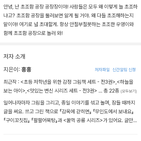
안녕, 난 초조함 공장 공장장이야! 사람들은 모두 왜 이렇게 늘 초조하
냐고? 초조함 공장을 둘러보면 알게 될 거야. 왜 다들 초조해하는지
말이야! 여기로 널 초대할게. 항상 안절부절못하는 초조한 우영이와
함께 초조함 공장으로 놀러 와!
저자 소개
지은이:
흥흥
저자파일
신간알림 신청
최근작 :
<초등 저학년을 위한 감정 그림책 세트 - 전3권>
,
<하늘을
보는 아이>
,
<맛있는 변신 시리즈 세트 - 전3권>
… 총 22종
(모두보기)
일어나자마자 그림을 그리고, 종일 이야기를 섞고 놀며, 잠들 때까지
글을 써요. 쓰고 그린 책으로 『감옥에 갇히면』 『무인도에서 보내요』
『구이꼬칫집』 『팔팔어묵탕』과 <꿀꺽 공룡 시리즈>가 있어요. 글만
쓴 책으로는 『지루함 공장』 『초조함 공장』 『아빠의 술친구』 『그렇게
나무가 자란다』와 <변신 공룡 시리즈>가 있어요.