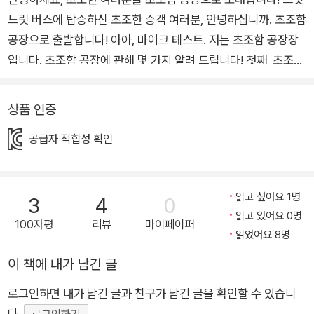
느릿 버스에 탑승하신 초조한 승객 여러분, 안녕하십니까. 초조함
공장으로 출발합니다! 아아, 마이크 테스트. 저는 초조함 공장장
입니다. 초조함 공장에 관해 몇 가지 알려 드립니다! 첫째, 초조함
공장에는 초조한 상황을 만들어 내는 기계가 있습니다. 둘째, 초
조함 공장 직원들은 화면으로 사람들이 얼마나 초조해하는지 지
상품 인증
켜봅니다. 셋째, 초조함 공장은 사실…… 초조함을 0000으로 바
공급자 적합성 확인
꾸는 공장입니다. 0000이 무엇인지는, 초조함 공장을 견학하면
서 알게 될 거예요! 자, 모두 책을 펼쳐 볼까요? 초조함 공장에 온
걸 환영해요. 지금부터 견학을 시작합니다! 독특하고 재밌는 콜라
읽고 싶어요 1명
3
4
0
주 그림으로 만나는, 신비한 초조함 공장의 비밀 학원을 세 군데
읽고 있어요 0명
나 다니느라 놀 시간도 없이 늘 초조한 우영이에게 어느 날 초대
100자평
리뷰
마이페이퍼
읽었어요 8명
장이 도착해요. 겉면에 ‘초조함 공장’이라고 적힌 초대장! 그리고
이 책에 내가 남긴 글
우영이가 학원으로 가는 버스를 타러 부리나케 정류장으로 향하
자, 수상한 아저씨가 나타나더니 갑자기 초대장을 보여 달라는 게
로그인하면 내가 남긴 글과 친구가 남긴 글을 확인할 수 있습니
아니겠어요? 하지만 우영이는 학원에 늦을까 봐 수상한 아저씨
다.