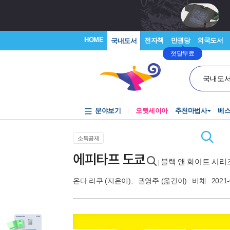
HOME
전자책
만권당
외국도서
국내도서
첫달무료
국내도
분야보기
오뒷세이아
추천마법사
베
소득공제
에피타프 도쿄
블랙 앤 화이트 시리즈
|
온다 리쿠
(지은이),
권영주
(옮긴이)
비채
2021-