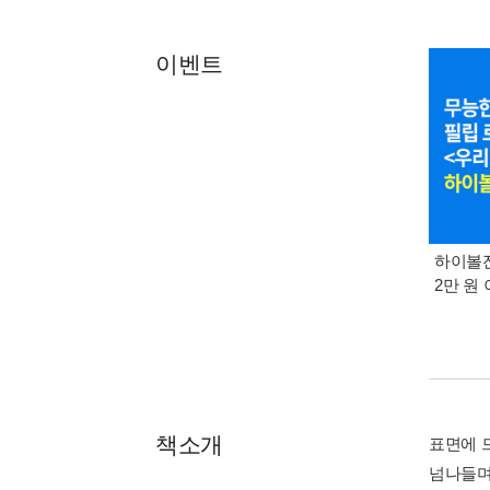
이벤트
하이볼잔
2만 원 
책소개
표면에 드
넘나들며