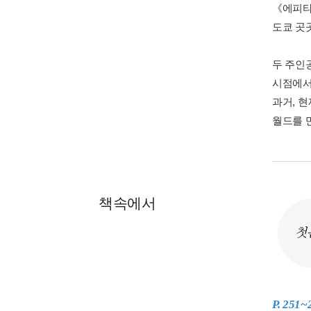
《에피타
도쿄 곳
두 주인
시점에서
과거, 
월드를 
책속에서
첫
P. 251~