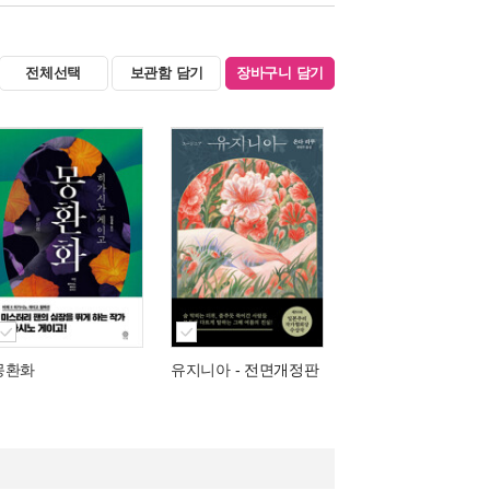
전체선택
보관함 담기
장바구니 담기
몽환화
유지니아
- 전면개정판