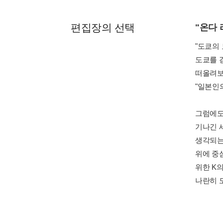
편집장의 선택
"온다 
"도쿄의 
도쿄를 
떠올려보
"일본인
그럼에도
기나긴 
생각되는
위에 중
위한 K
나란히 