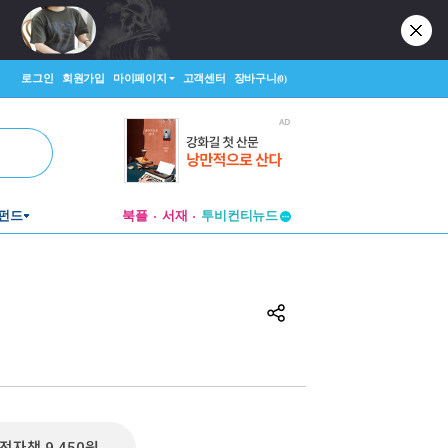
로그인
회원가입
마이페이지
고객센터
장바구니
(0)
펀드
북플
서재
투비컨티뉴드
창작플랫폼
투비컨티뉴드