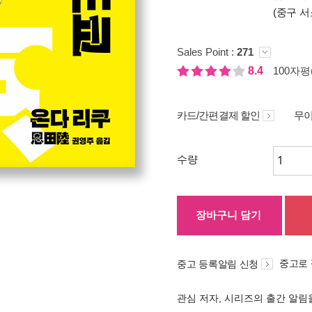
(중구 서
Sales Point :
271
8.4
100자평(
카드/간편결제 할인
무이
수량
장바구니 담기
중고로
중고 등록알림 신청
관심 저자, 시리즈의 출간 알