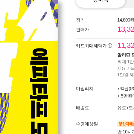
정가
14,800
13,3
판매가
11,3
카드최대혜택가
알라딘 
최대 1만
시) / 
1만원 
마일리지
740원(5
+ 5만원
배송료
유료 (도
수령예상일
양탄자배
밤 10