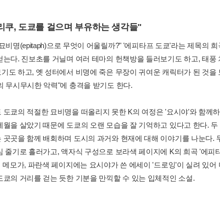
리쿠, 도쿄를 걸으며 부유하는 생각들"
묘비명(epitaph)으로 무엇이 어울릴까?" '에피타프 도쿄'라는 제목의 
걷는다. 진보초를 거닐며 여러 테마의 헌책방을 들러보기도 하고, 태풍
기도 하고, 옛 성터에서 비명에 죽은 무장이 귀여운 캐릭터가 된 것을 
의 무시무시한 악력"에 충격을 받기도 한다.
 도쿄의 적절한 묘비명을 떠올리지 못한 K의 여정은 '요시야'와 함께
세월을 살았기 때문에 도쿄의 오랜 모습을 잘 기억하고 있다고 한다. 
 곳곳을 함께 배회하며 도시의 과거와 현재에 대해 이야기를 나눈다. 
심 줄기로 흘러가고, 액자식 구성으로 보라색 페이지에 K의 희곡 '에피
의 메모가, 파란색 페이지에는 요시야가 쓴 에세이 '드로잉'이 실려 있어
도쿄의 거리를 걷는 듯한 기분을 만끽할 수 있는 입체적인 소설.