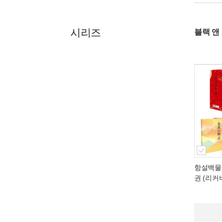
시리즈
블랙 앤
항설백물어
권 (리커