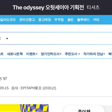
알라딘굿즈
온라인중고
중고매장
우주점
음반
블루레이
커피
서
스트
새로나온책
이벤트
정가인하도서
추천도서
작가와의 만남
북
 97
09-15
원제 : EPITAPH東京 (2015년)
종이책