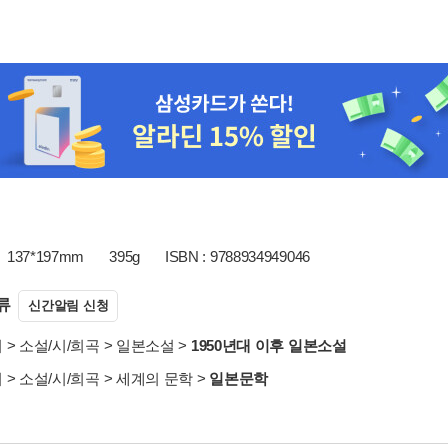
137*197mm
395g
ISBN : 9788934949046
류
신간알림 신청
서
>
소설/시/희곡
>
일본소설
>
1950년대 이후 일본소설
서
>
소설/시/희곡
>
세계의 문학
>
일본문학