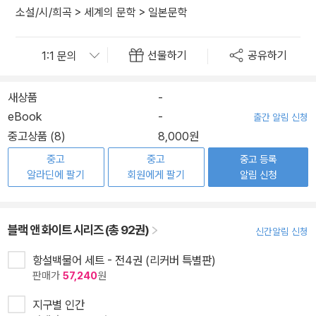
소설/시/희곡
>
세계의 문학
>
일본문학
선물하기
공유하기
새상품
-
eBook
-
출간 알림 신청
중고상품 (8)
8,000원
중고
중고
중고 등록
알라딘에 팔기
회원에게 팔기
알림 신청
블랙 앤 화이트 시리즈 (총 92권)
신간알림 신청
항설백물어 세트 - 전4권 (리커버 특별판)
판매가
57,240
원
지구별 인간