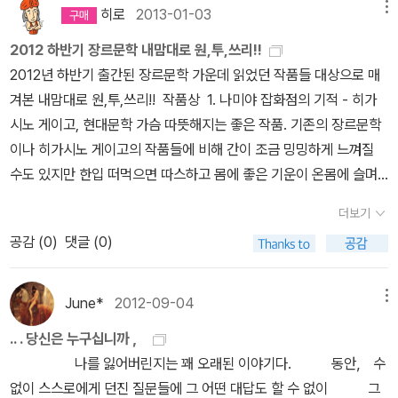
며, 책 쓸어담아 보기도 하구요, 제임스 엘로이 L.A. 컨피덴셜 제임
히로
2013-01-03
메뉴
가 아키코의 에세이는 조만간 구입해야지, 하고는 있는 책인데 지금
스 엘로이, 좀 멋진데요, LA 컨피덴셜은 몇권인가 분권으로 나왔던
에스프레소 머그컵을 받을 수 있으니 왠지 바로 구매해야할 것만 같
2012 하반기 장르문학 내맘대로 원,투,쓰리!!
걸 읽었던 것 같고, 영화도 무지 재미나게 봤는데요, 한 권 묵직하게
은 느낌이 들고 있다.에코백도 묵혀두고 있는 게 많은데 - 굿즈뿐만
2012년 하반기 출간된 장르문학 가운데 읽었던 작품들 대상으로 매
나왔는데, 편집자님 트윗에서 어느 하나 버릴 것없이 재미있다로 시
아니라 생태환경을 위한다고 이곳저곳에서 에코백을 만들어 주고 있
겨본 내맘대로 원,투,쓰리!! 작품상 1. 나미야 잡화점의 기적 - 히가
작하는 찬양 트윗을 하도 많이 봐서, 궁금치 최대수였던 현존하는 전
어서 오히려 그게 더 낭비같기는 하지만 나처럼 잔뜩 쌓아놓고 있는
시노 게이고, 현대문학 가슴 따뜻해지는 좋은 작품. 기존의 장르문학
설적인 하드보일드, 미스터리, 스릴러 작가들의 모던 클래식 걸작들
사람이 별로없으니 뭐... 그래도 올해는 손수건을 많이 주고 있어서 손
이나 히가시노 게이고의 작품들에 비해 간이 조금 밍밍하게 느껴질
을 모아 엮은 판타스틱 픽션 GOLD 시리즈. GOLD 시리즈의 첫 작
수건이 늘어났다. 이제 한두개쯤 분실해도 충분할만큼. 항상 쓰던 것
수도 있지만 한입 떠먹으면 따스하고 몸에 좋은 기운이 온몸에 슬며
품은 동시대 하드보일드 누아르의 최고 작가 제임스 엘로이의 <L.A.
만 바로 빨아서 쓰고 있으니 잃어버리지 않는 한 새것을 꺼낼일이 없
시 퍼져나감을 느낄 수 있는 진정한 소설 건강식이라 할수 있습니다.
컨피덴셜>이다. 1990년 미국 출간 후 레이먼드 챈들러와 대실 해밋
더보기
기는 한데 그래도 손수건이 많은 건 좋은... 좋은건가? 누쿠
전체적인 구성도 기발하면서 대단하고, 이야기 자체의 재미도 좋은
급에 비견될 유일한 누아르 작가로 평을 얻을 만큼 비평적, 대중적 인
공감 (
0
)
댓글 (0)
이 도쿠로.이 이름은 항상 잊어버리고 기억을 떠올릴때마다 먼저 떠
작품. 추위 매서운 연말에 읽어서 더 가슴 따뜻하게 깊이 다가왔는지
기를 얻은 이 작품은 1998년 국내 번역 출간되었으나 이후 절판되어
오르는 건 이누이. 왜 그럴까? 천계영 만화는 유일하게 오디션
도 모르겠네요. 해당출판사에서 시기적절하게 잘 출간했다고 생각합
제임스 엘로이의 전설적 명성을 더 이상 확인하기가 어려웠다. 이에
을 본 것 같은데 꽤 독특해서 다른 작품도 찾아봐야지 했던 기억뿐 다
니다. 2. 안주 - 미야베 미유키, 북스피어 미미 여사 역시 히가시노
June*
2012-09-04
메뉴
알에이치코리아에서는 국내 출간 15년 만에 새로운 번역, 새로운 디
른 기억이 없네. 요즘 자꾸 만화에 꽂히고 있다. 신앙서적은 안본지 오
게이고처럼 화수분 마냥 어디서 자꾸자꾸 이런 이야기들이 쏟아져 나
자인 콘셉트로 판타스틱 픽션 GOLD 시리즈의 첫 작품으로 자신 있
.. . 당신은 누구십니까 ，
래됐지만 왠지 공지영이 이야기하는 건 귀기울여보고 싶다는.사순기
오는 것인지. 개인적으로 히가시노 게이고의 '나미야 잡화점의 기적'
게 독자들에게 다시 소개한다. 완소출판사 RHK 에서 새로 나오는
나를 잃어버린지는 꽤 오래된 이야기다. 동안， 수
간에 좀 더 절제하고 좀 더 기도하고 좀 더... 라는 건 생각뿐. 아, 미칠
서평에 우스갯소리로 써놓은 것처럼 미미여사도 그녀의 집 안 어딘가
'판타스틱 픽션 골드' 시리즈이다. 두꺼운 스릴러 시리즈물 덕후 출판
없이 스스로에게 던진 질문들에 그 어떤 대답도 할 수 없이 그
지경이다. 사순이 사순같지 않아.