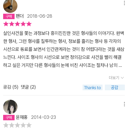
메뉴
팬더
2018-06-28
살인사건을 쫓는 과정보다 흥미진진한 것은 형사들의 이야기다. 완벽
한 형사, 그런 형사를 질투하는 형사, 정보를 흘리는 형사 등 각자의
시선으로 동료를 보면서 인간관계라는 것이 참 어렵다라는 것을 새삼
느낀다. 사이조 형사의 시선으로 보면 정의감으로 사건을 빨리 해결
하고 싶은 거지만 다른 형사들의 눈에 비친 사이조는 절차나 남의 영
역 무시하고 출세에 눈먼 잘난 형사처럼 비추어지기도 한다. 그런 사
더보기
이조를 측은해하다가 헉! 불륜이라니! 결국 사직서를 내고 거리의 부
공감 (
5
)
댓글 (2)
랑자가 되면서 후회하는 사이조 ㅜㅜ 불행은 연속으로 오고...사이조
뿐만 아니라 각자 형사들의 사생활이나 감정을 읽다보면 미워할수도
없다. 이 책을 읽은 후 직장에서 인간관계를 잘하고 있는지...동료들은
메뉴
나를 어떻게 생각하는지 곱씹어 보게된다.
윤재홍
2014-03-23