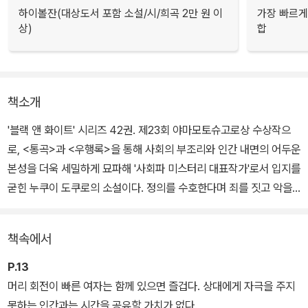
하이볼잔(대상도서 포함 소설/시/희곡 2만 원 이
가장 빠르게
상)
합
책소개
'블랙 앤 화이트' 시리즈 42권. 제23회 야마모토슈고로상 수상작으
로, <통곡>과 <우행록>을 통해 사회의 부조리와 인간 내면의 어두운
본성을 더욱 세밀하게 묘파해 '사회파 미스터리 대표작가'로서 입지를
굳힌 누쿠이 도쿠로의 소설이다. 정의를 수호한다며 죄를 짓고 악을
벌한다며 정의를 동원하는, 선과 악의 교묘한 경계에 놓인 인물들을
통해 인간 내면의 이중성을 고발한다.
책속에서
이야기는 도쿄의 한적한 주택가에서 20대 여성의 시신이 발견되며
P.13
시작된다. 잇따라 발생하는 의문의 살인사건. 범인에 대한 단서는 오
머리 회전이 빠른 여자는 함께 있으면 즐겁다. 상대에게 자극을 주지
직 피해자의 검지를 가져간다는 것뿐이다. 시간이 흐를수록 수사는
못하는 인간과는 시간을 공유할 가치가 없다.