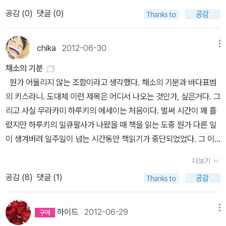
습니다. 예쁜데다가 질감도 좋아서 곁에 두고 자꾸만 맨질맨질 만져
가 갈리는 단편집인 <아오이가든>을 읽고 저는 그녀의 팬이 되었지
간. 가끔은 너무 계몽적이라 읽기 피곤하기도 있지만, 그 밸런스만 잘
저지르고 피해자의 손가락을 잘라가는 속도만큼이나 재빠르게
공감 (
0
)
댓글 (0)
보고 싶은 책. 2. 안주 - 미야베 미유키, 북스피어 북스피어에서
요. ^^그 뒤로 나온 <사육장 쪽으로>, <재와 빨강>도 재미있었지만,
맞추면, 이야기하기 쉽지 않은 주제를 흥미진진 미스터리로 풀어내는
책의 활자속으로 독자의 시선을 잡아끈다. 끝이, 범인이,
펴내는 미미여사의 에도시리즈 연장선상에 있는 표지이지만 안주의
역시 제게는 <아오이가든>의 강렬함이 아직도 잊혀지지 않아요. 그
재주가 탁월한 작가다. 신간이 늘 기대되는 작가! 마야 유타카
결말이. 보이지 않았고 추정할 수도 없다고 생각하는 순간
경우 굉장히 신경써서 만든 띠지까지 합쳐져서 제법 고풍스럽고 예뻤
중 <서쪽 숲>이라는 몽환적인, 혹은 기괴한 분위기의 단편이 있었는
<귀족 탐정> 탐정이면서도 추리는 하지 않고 사건을 해결하는 귀족
chika
2012-06-30
메뉴
- 아, 그 자식， 하며 무미건조함에서 오는 냉철하고 파격적인
습니다. 시리즈 다른 작품들보다 이 '흑백'-'안주'의 표지를 더 신경써
데, <서쪽 숲에 갔다>는 제목만으로는 아무래도 그 단편의 확장판
탐정이란 유니크하고 유머러스한 소재를 작가의 특기인 본격미스터
반전. 파격적인 반전, 이라고 이야기 하는 것은 순전히 개인적
채소의 기분
서 만드신 듯. 3. 인형관의 살인 - 아야츠지 유키토, 한스미디
(?)인듯 합니다. 사라져버린 형제를 찾으러 서쪽 숲으로 간 주인공은
리의 기본에 충실하게 치밀한 트릭과 논리적 사건 풀이라는 짜임새
인 기호이다. 또한 내가 이 책을 아주 잘, 그것도 정말이지 최고로 잘
뭔가 어울리지 않는 조합이라고 생각했다. 채소의 기분과 바다표범
어 사실 인형관의 살인을 비롯 한스미디어에서 펴내고 있는 관시리즈
과연 어떤 상황에 놓이게 되는 것일까요. 편혜영, 그 이름만으로도 저
있는 구성으로 잘 그려낸 본격미스터리 단편집이다. 탐정이면서 추리
만들어진 책이다, 고 생각할만큼 나는 이 책의 흐름과 구성이 굉장히
의 키스라니. 도대체 이런 제목은 어디서 나오는 것인가, 싶은거다. 그
가운데 최근의 장정(수차관, 인형관, 흑묘관, 기면관)들을 칭찬하고
는 추천하는 바입니다. 미나토 가나에 < N을 위하여>
: 지난달 꽤
는 하지 않는다는 유머러스한 설정 덕분에 작품은 처음부터 독자들을
마음에 든다. 희열, 그래 아마 나는 그 반전이라고 생각한 부분에서 강
리고 사실 무라카미 하루키의 에세이는 처음이다. 벌써 시간이 꽤 흘
싶습니다. 물론 표지에 그려진 이미지 자체는 호불호가 갈릴 수도 있
많은 표를 얻었음에도 아쉽게 좌절된 <왕복서간>, 그리고 6월에도
웃음 짓게 만드는 독특한 전개를 선보인다. 하지만 작품 속에 등장하
력한 희열감에 몸서리를 쳤었다. 주인공 사이조가 모든 것을 잃고 더
렀지만 하루키의 일큐팔사가 나왔을 때 책을 읽는 도중 뭔가 다른 일
지만 책 크기, 표지 질감, 커버형태 등 쭉 세워놓고 보면 '아, 이 시리
또 신작이 나왔네요. 매우 반가운 일입니다. <왕복서간>은 미나토 가
는 사건과 그 해결의 과정은 본격미스터리의 정통 후계자를 자타가
내려갈 수도 없는 밑바닥을 치는 부분. 아마도 난 이 부분에서 함께 무
이 생겨버려 일주일이 넘는 시간동안 책읽기가 중단되었었다. 그 이
즈 모아야겠다', '아, 이 시리즈 모으길 잘했다'싶은 느낌을 쑥쑥 들게
나에의 작품들 중 그래도 희망이 보이는 결말의 단편들이었기 때문에
인정하는 작가답게 치밀한 트릭과 논리적인 구성으로 전개된다. <애
너져내렸으리라. 타이트한 흐름에 점점 페달에 속력을 더할 때, 느닷
후로 다시 그 책을 집어들지 못했다. 기나긴 글을 읽기 위해서는 여유
만드는 디자인이라고 생각합니다. 작가상 1. 히가시노
마음이 따뜻해지는 기분이었는데, 이 < N을 위하여>
는 어떨까요. '궁
꾸눈 탐정> 작가의 책이다. 본격미스터리 단편집. 탐정이면서 추리하
더보기
없는 장애물에 걸려 갑작스레 온 몸이 아스팔트 바닥에 사정없이 내
가 필요한데 한번 읽기 시작한 글을 잠시 멈춰버리면 다시 그 책을 집
게이고 - 나미야 잡화점의 기적, 현대문학 '나미야 잡화점의 기적'으
극의 사랑은 죄를 공유하는 것이다'라는 문장이 가슴에 확 와닿습니
지 않는다는게 유머러스한 설정인가? 재미 없을듯. <애꾸눈 탐정>
공감 (
8
)
댓글 (1)
팽겨쳐지는 기분 나쁜 현실. 어떠한 책이든 호불호가 있기 마련이
어들기까지의 여유를 찾기가 쉽지 않다. 그래서 몇년동안 책장의 한
로 개인적으로 매긴 순위에서 단박에 역전. 작품수가 많은 만큼 실패
다. 파멸이 기다리고 있을 것을 알면서도 그 끝을 향해 달려가는, 그러
좋은 점도 별로인 점도 많았던 책. 궁금하니 한 권 더 읽어볼 듯은 한
다. 이미 읽고 평을 남긴 어떤분은 애정을 가질 수 없는 인물들 속의
켠을 묵묵히 지키던 덴도 아라타의 영원의 아이,도 읽은것은 그리 오
할 확률도 많은 작가지만, 그만큼 괜찮은 작품도 많은 작가라고 생각
한 이미지가 머릿속에 그려지는 느낌입니다. 미치오 슈스케 <물
데, 재미 없을듯. 기대치가 낮아서 재미있을 수도! 미야베 미유키 <
뻔한 범인과 일본 경찰의 추악한 면이 발각되는 책에 불과하다고 쓰
래지 않다. 물론 정말 좋았다,라고 느꼈지만 그걸 이제야? 라는 느낌
합니다. 단순한 전개-결말이 아니라 이야기, 이야기, 인물, 인물들이
하이드
2012-06-29
메뉴
의 관> : <달과 게>, <구체의 뱀>등으로 순문학과 장르문학의 경계
진상> 일본에서만 260만 부가 팔린 <얼간이>와 <하루살이> 이후,
셨다. 맞다, 애정이 가는 인물이 없는 것은 나도 동의는 한다. 왜냐하
이 드는. 아, 그런데 하루키의 에세이를 읽으며 느끼는 것이 바로 그런