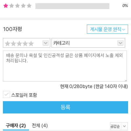
23회 야마모토슈고로상을 거머쥐었다. 일본을 대표하는 작가인 야마
0%
모토 슈고로의 이름을 따 만들어진 이 상은 문학성과 대중성을 공히
갖춘 작품에 수여하는 일본 주요 문학상 중 하나로, 요시모토 바나나,
100자평
게시물 운영 원칙
미야베 미유키, 요시다 슈이치, 온다 리쿠, 에쿠니 가오리 등의 작가들
이 거쳐가며 이름을 널리 떨쳤다. 인간의 이기심과 자만 앞에서 결국
카테고리
하나로 뒤섞일 수밖에 없는 선과 악의 참모습을 보여준 누쿠이 도쿠
로. 모순된 인생을 사는 등장인물들의 엇갈리는 배치와 섬세하게 그
려진 심리는 언제나 독자를 놀라게 한다. “인터넷 게시물을 하나하나
차근차근 읽다 보니, 인간에게 고귀한 정신성이 있다는 얘기는 말도
안 되는 헛소리 같았다. 각성제 있습니다, 총 팝니다, 여자를 강간해
현재
0
/280byte (한글 140자 이내)
주세요, 대신 죽일 사람 모집, 어떤 일이든 대신해 드립니다……. 이게
치안국가에서 실제로 벌어지는 일인가.” _ 본문 중에서 ‘사회파 미스
스포일러 포함
터리 대표작가’로서의 입지를 굳힌 누쿠이 도쿠로 최고의 작품! 인간
등록
의 내면을 깊이 응시하여 온전히 담아냈다. _ 시게마쓰 기요시(작가)
도덕적 결함, 열등감, 비열함, 배신… 누쿠이 도쿠로의 소설 속에서 인
구매자 (2)
전체 (4)
물들은 저마다 크고 작은 ‘결함’을 한 가지씩 가지고 있다. 타인에게는