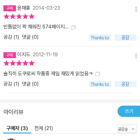
결코 드러내 보이고 싶지 않은 속내를 감춘 채 죄와 벌, 범죄와 정의로
윤재홍
2014-03-23
메뉴
대변되는 두 주인공이 상대를 심리를 읽어내며 다음 동선을 실행하는
순간에는 소름이 돋을 정도다. “악은 정의의 반대편에 존재한다. 그러
빈틈없이 꽉 채워진 574페이지...
나 그 차이는 종이 한 장처럼 한없이 얇을 수도 있다” 전작인 《통곡》
공감 (
1
)
댓글 (0)
《우행록》에 이어, 《후회와 진실의 빛》에서도 작가는 이 같은 메시지
를 강렬하게 드러낸다. 그렇다면 정의의 편에 선 자는 늘 옳은가? 정
이지드
2012-11-19
의를 향한 갈망으로 범죄가 시작되었다면 그것은 선의인가 악의인
메뉴
가? 불변의 진리를 도발적 진실로 보여준 이 작품에서 우리는 묵직한
솔직히 도쿠로씨 작품중 제일 재밌게 읽었음ㅋ
여운과 함께 영원히 풀리지 않을 것 같은 질문들을 던지게 된다. 시대
공감 (
1
)
댓글 (0)
정신과 소설적 재미, 트릭과 고뇌 등 어느 하나 빼놓지 않은 이 작품의
매력을 이제 한국 독자들이 만날 차례다.
쓰기
마이리뷰
구매자 (3)
전체 (21)