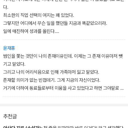
다.
최소한의 직업 선택의 여지는 꽤 있었다.
그렇지만 어디에서 무슨 일을 했던들 지금과 똑같았으리라.
일에 매진하여 성과를 올린다.
그 외의 일은 모두 하찮고, 남들보다 잘나 보이고 싶다는 과시욕이나
허영심 같은 건 의미가 없다.
윤재홍
주위 사람들과 관계를 잘 맺어야겠다는 생각이 없으니, 그 안에서 와
범인을 쫓는 것만이 나의 존재이유인데. 이제는 그 존재 이유마저 뺏
타비키처럼 노골적으로 미워하는 인물이 나타나고, 톰처럼 몰래 원한
기고 말았다.
을 품는 사람도 나오겠지.
그리고 나의 어리석음으로 인해 가족마저 잃고 말았다.
그렇다는 걸 알면서도 사이조는 이런 식으로밖에 살 수 없다.
존재할 의미가 없는 빈껍데기. 그게 지금의 자신이었다.
약삭빠르게 세상을 헤쳐 나가겠다는 야심 같은 건 애초에 꿈도 꾸지
거기에 더하여 동료들로부터 미움을 사고 있었다고 하면 그야말로 완
않았다.
벽히 아무것도 없는 셈이다.
그렇기에 이런 데서 헛된 시간을 보내고 있는 지금이 너무나 고통스
자신이 갖고 있다고 생각한 것들이 모두 환상이라고 판명된 이후의
러웠다.
허탈감. 불쑥 뱃속에서부터 웃음이 터지려는 충동이 치밀었다.
추천글
난 대체 뭘 하고 있는 건가?
기가 막히게 우스워서, 벤치에 혼자 앉은 채로 키득키득 새는 웃음을
멈출 수가 없었다.
아사다 지로 (소설가):
첫 줄을 읽자마자 바로 이거다! 라고 생각했다.