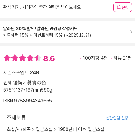
관심 저자, 시리즈의 출간 알림을 받아보세요
신청
알라딘 30% 할인! 알라딘 만권당 삼성카드
카드혜택 15% + 이벤트혜택 15% (~2025.12.31)
8.6
100자평 4편
리뷰 21편
세일즈포인트
248
원제 後悔と眞實の色
575쪽
137*197mm
590g
ISBN 9788994343655
주제분류
신간알림 신청
소설/시/희곡
>
일본소설
>
1950년대 이후 일본소설