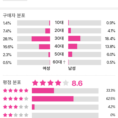
미스터리의 이 같은 매력에 절묘한 트릭과 반전의 재미를 고루 갖춘
작가 누쿠이 도쿠로가 《후회와 진실의 빛》으로 다시 한국 독자들을
구매자 분포
찾는다. 악을 처단하려는 자와 정의를 비웃는 자! 엇갈린 두 인생이 한
10대
0.9%
1.4%
데 얽혀 서로의 운명을 할퀸다. 괴로움과 분노, 절망과 조바심이 실로
20대
4.1%
7.4%
생생히 전해진다. 소설가의 진짜 실력이란 바로 이런 데서 나타나는
30대
18.4%
28.1%
게 아닐까. _ 고이케 마리코(작가) 이야기는 도쿄의 한적한 주택가에
40대
13.8%
16.6%
서 20대 여성의 시신이 발견되며 시작된다. 잇따라 발생하는 의문의
50대
6.0%
2.3%
살인사건. 범인에 대한 단서는 오직 피해자의 검지를 가져간다는 것
60대
0.5%
0.5%
뿐이다. 시간이 흐를수록 수사는 난항에 빠지고, 범인은 세상을 비웃
여성
남성
듯 다음 살인을 예고하며 도발을 멈추지 않는데…. 단서를 전혀 남기
지 않는 연쇄살인마, 일명 ‘손가락 수집가’와 뛰어난 추리력으로 진범
8.6
평점 분포
의 족적을 뒤쫓는 형사 사이조! 그러나 인생의 전부를 걸었던 경찰직
33.3%
에서 해고되고 사랑하는 연인까지 잃으면서 사이조는 선과 악의 갈림
62.5%
길에 놓인다. 이제는 모든 것을 걸 수밖에 없어진 그들에게 남아 있는
4.2%
최후는 어떤 모습일까. “최고의 작가에게 돌아간 너무 늦은 수상” 누
쿠이 도쿠로는 《후회와 진실의 빛》을 통해 이 같은 극찬을 받으며 제
0%