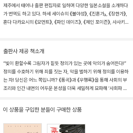
제주에서 태어나 출판 편집자로 일하며 다양한 일본소설을 소개하다
가 번역도 하고 있다. 하세 세이슈의 《불야성》, 《진혼가』, 《장한가》,
혼다 다카요시의 《모먼트》, 《파인 데이즈》, 《체인 포이즌》, 사사키
조의 《제복수사》, 《폭설권》, 《폐허에 바라다》, 노리즈키 린타로의
《요리코를 위해》, 《1의 비극》, 누쿠이 도쿠로의 《통곡》, 《우행록》,
《후회와 진실의 빛》, 유메마쿠라 바쿠의 《신들의 봉우리》, 히구치 유
출판사 제공 책소개
스케의 《나와 우리의 여름》 외에 《엄마가 정말 좋아요》, 《사과가 하
“빛이 환할수록 그림자가 짙듯 정의가 있는 곳에 악의가 숨어든다!”
나》, 《내가 여기에 있어》 등을 우리말로 옮겼다.
정의를 수호하기 위해 죄를 짓는 자, 악을 벌하기 위해 정의를 이용하
는 자! 당신은 어느 쪽입니까? 《통곡》과 《우행록》을 통해 사회의 부
조리와 인간 내면의 어두운 본성을 더욱 세밀하게 묘파해 ‘사회파 미
스터리 대표작가’로서 입지를 굳힌 누쿠이 도쿠로의 신작. 인적이 드
문 밤의 주택가, 희생자의 집게손가락이 사라지는 살인사건이 잇따라
이 상품을 구입한 분들이 구매한 상품
발생한다. 일본 열도는 충격에 휩싸이고 범인은 세상을 비웃듯 또 한
번의 예고를 던지는데… 정의를 수호한다며 죄를 짓고 악을 벌한다며
정의를 동원하는, 선과 악의 교묘한 경계에 놓인 인물들을 통해 인간