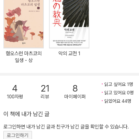
내면의 이중성을 고발한다. 야마모토슈고로상 수상작으로 누쿠이 도
쿠로 소설의 묘미를 즐길 수 있는 최고의 역작이다. “빛이 환할수록
그림자가 짙듯 정의가 있는 곳에 악의가 숨어든다!” 정의를 수호하기
위해 죄를 짓는 자, 악을 벌하기 위해 정의를 이용하는 자! 당신은 어
느 쪽입니까? 차가운 성찰, 날카로운 시선, 뜨거운 인물들… ‘사회파
미스터리’의 매력에 트릭과 반전의 재미를 더하다! 첫 줄을 읽자마자
혐오스런 마츠코의
악의 교전 1
생각했다. 바로 이 작품이다! _아사다 지로(작가) 한국 독서 시장에서
일생 - 상
일본 사회파 미스터리가 강세를 보이고 있다. 개인사의 수수께끼에서
인간성의 병폐를 보여주고 가정과 집단의 문제를 통해 사회구조의 모
순을 직시하는 이들 소설들은 대개 트릭을 푸는 것에 초점이 맞추어
읽고 싶어요 1명
4
21
8
진 정통파 추리소설과 구분된다. 특히 지난 3월 사회파 미스터리의
읽고 있어요 0명
100자평
리뷰
마이페이퍼
대가 미야베 미유키의 원작을 영화화한 〈화차〉가 개봉하고, 고도성장
읽었어요 44명
기의 사회문제를 고발한 마쓰모토 세이초의 작품들이 잇따라 소개되
이 책에 내가 남긴 글
면서 사회파 소설은 그 어느 때보다 높은 인기를 누리고 있다. 인간성
로그인하면 내가 남긴 글과 친구가 남긴 글을 확인할 수 있습니다.
에 대한 차가운 성찰, 모순된 사회와 개인의 폐부를 찌르는 깊숙한 시
선, 무조건 미워할 수도 감싸 안을 수도 없는 양날의 인물들… 사회파
로그인하기