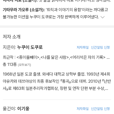
기타무라 가오루 (소설가):
‘트릭과 이야기의 융합’이라는 까다롭고
불가능한 미션을 누쿠이 도쿠로는 가장 완벽하게 이루어냈다.
저자 소개
지은이:
누쿠이 도쿠로
저자파일
신간알림 신청
최근작 :
<종이올빼미>
,
<나를 닮은 사람>
,
<어리석은 자의 기록>
…
총 113종
(모두보기)
1968년 일본 도쿄 출생. 와세다 대학교 상학부 졸업. 1993년 제4회
아유카와 데쓰야상의 최종 후보작인 『통곡』으로 데뷔. 2010년 『난반
사』로 제63회 일본추리작가협회상, 장편 및 연작 단편 부분 수상,
『후회와 진실의 빛』으로 제23회 야마모토 슈고로상 수상. 다른 작품
으로 『벽의 남자』, 『숙명과 진실의 불꽃』, 『죄와 기도』, 『악의 싹』,
옮긴이:
이기웅
저자파일
신간알림 신청
『간탄의 섬, 아득한 곳』 등이 있다.