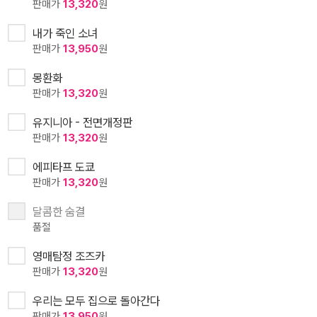
판매가
13,320
원
내가 죽인 소녀
판매가
13,950
원
몽환화
판매가
13,320
원
유지니아 - 전면개정판
판매가
13,320
원
에피타프 도쿄
판매가
13,320
원
달콤한 숨결
품절
영매탐정 조즈카
판매가
13,320
원
우리는 모두 집으로 돌아간다
판매가
13,950
원