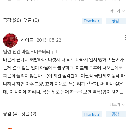
우월하다는 자뻑, 쓸모없는 인간들(악)은 죽어야 한다는 그릇된 신념.
히가시노 게이고의 에세이는 처음이라는 거.게다가 첫 등장부터 아저
더보기
그러면서도 절대 자신의 죄를 뉘우치지 않는 역시나 확고한 신념. 연
씨로 나오는데 뜬금없이 인간이 된 고양이가 주인공으로 등장한다.
쇄살인범 캐릭터는 참 마음에 들었습니다.결론적으로 재미있습니다.
공감 (
26
)
댓글 (0)
이거 말인가 보말인가. ㅎ그래도 꽤 흥미롭게 시작하고 있다. 두어시
단, 조금 지루합니다. 형사와 살인범의 대결뿐만 아니라 형사들 개인
간쯤 전 점심먹고 너무 졸려서 책을 펼쳤는데 일을 해야할 시점인데
사까지 다루고 있어서(형사들 간의 대립), 조금 이야기가 분산되는 느
도 책장을 덮기가 싫더라니.... 책 표지가 생각나는. 제목이 생각안나
하이드
2013-05-22
메뉴
낌도 살짝 듭니다. 둘 중의 하나의 이야기만 집중을 하고, 분량을 줄였
더니 달의 위로였어. 읽어보지 않았지만 표지만으로도 괜히 펼쳐보고
밀린 신간 마실 - 미스터리
으면 조금 더 괜찮았을 텐데, 그 점이 조금 아쉽네요. 요즘 긴 이야기
싶은 책들인데. 아무튼 '마음'이라는 것은 볼 수도, 번역할수도 없는
바쁜게 끝나니 허탈하다. 다섯시 다 되서 나와서 열시 땡하고 들어가
는 읽기 너무 힘들어서요. 이건 그냥 개인적인 취향입니다.
건데 그렇다고 딱히 그렇게 정의를 내리고 싶지는 않은.
는게 결코 힘든 일이 아님에도 불구하고, 이틀째 오후에 나오는데도
이제는 요리 프로그램이나 먹방 프로그램이 많아져서 그냥 그런
피곤이 풀리지 않는다. 목이 제일 심각한데, 어릴적 국민체조 동작 하
가, 하게된다. 그런데 먹는 존재, 먹는 인간...글쎄... 먹기 위해 사는가
나하나 하면 아주 그냥, 효과 지대로. 목돌리기 같은거, 왜 하나 싶은
살기 위해 먹는가, 라는 오랜 물음을 새삼 꺼내고 싶은 건 아니고.단순
데, 이 나이에 하려니, 목을 위로 들어 하늘을 보면 앞목(?)이 땡겨야
히 만화책이 궁금할 뿐. 지금 기대하고 있는 책들은.
하는데, 뒷목이 아주 그냥 ㅡㅜ 동생군이 헬스 시작하자고 하고, 직원
날이 흐려 그런가. 집에 가서 이불 속에 들어가 만화책 펴 놓고 읽
더보기
도 운동에 먹을꺼에 마구 챙겨주는데, 내 몸뚱아리인데, 어찌 이럴까.
다가 그냥 잠들고 싶다..... 굿즈때문에 자꾸만 기웃거리게 되는 책.
공감 (
4
)
댓글 (2)
이번주까지만. 그리고, 새로운 프로젝트로 6월 비수기 맞이할 준비
사실 로재나는 이미 구입을 해 버려서 두 권을 사야 받을 수 있는 북마
단단히 해야지. 슬슬 책 읽을 여유 같은 것도 생기구요, 신간마실 보
크는 이미 그림의 떡.메모장은 넘쳐나서 그닥 유용하지는 않지만.스