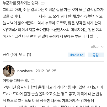
합쳐져 전체적인 결말과 순환적인 구성을 만들어내는 독특한 형태의
를 넘나드는 꽤 깊은 내공을 보여주는 미치오 슈스케의 신작입니다.
6년여 만인 2011년에 출간된 장편소설. 세 개의 작품은 각각 독립적
누군가를 탓하기는 쉽다.
면, 책의 인물들이 책 밖으로 당장 튀어나온다해도 전혀 이상할리 없
느낌인거다. 집에서 건방진 자세로 늘어져 과자를 바스락거리며 먹어
구성도 좋고 기묘한 반전과 가슴따뜻해지는 훈훈한 스토리 자체도 좋
신작이 나오면 묻지도 따지지도 않고 읽고 싶은 작가들이 있는데, 그
인 완결성을 갖지만 특정 캐릭터가 계속 등장하기 때문에 연작의 형
그리고, 아마, 쉬운 길보다는 어려운 길을 가는 것이 옳은 결정일때가
는 현실의 인간들과 다를 바 없기 때문이다. 의심할 여지없이 별 다섯
대는 도중에 읽기에도 충분한 에세이가 너무 재미있다. 가볍게 읽어
았습니다. 내년(이미 올해지만)에도 분발해서 좋은 작품 써주길 바랍
중 한 명이랄까요. 이번은 제목에 동물 이름이 들어가지 않은 걸로 봐
태를 취한다. 미미여사의 시대물 장편은 분명히 재미있을 꺼란
많을 것이다. 지지리도 오래 읽다 만 채였던 <난반사> 오
이다, 난. (마음에 드는 책 구절을 테잎질 해 놓았는데, 책을 들고 오지
도 재미있고 그 안에 의도치않게 담겨지는 깊은 뜻에 의미를 부여하
니다. 2. 미야베 미유키 - 안주, 북스피어 '역시나 사람의 마음이
서, 12간지 시리즈는 아닌 것 같고, 표지의 수색(水色) 배경과 하얀
믿음! 제목이 맘에 안 들긴 한다. 진상이 그 진상인가? 진상 싫어! 그
늘 새벽에 읽어버렸다. 역시 누쿠이 도코로, 많은 생각을 하게 한다.
못했다. 엉엉.) 안녕 ! 존 버든. 아니，데이브 거니 ! 존
며 읽어도 재미있는 것이다. '꿈을 좇지 않는 인생이란 채소나 다름없
제일 무섭구나'하는 것을 절실하게 느끼게 만들어주는 미미여사의 에
옷의 여인이 자아내는 분위기가 매력적입니다. 렌조 미키히코 <
리고 펜더개스트 시리즈
<우행록>의 메세지를 좋아한다. <난반사>의 메세지에는 일견 동의
버든, 악녀를 위한 밤 그의 책이 나왔다. 나는 버든의 작품「 658
다'라고 누군가 단호히 말하면 무심결에 '그런가?'하게 될 것 같지만,
도시대물. 한문장도 허투루 쓰는 법이 없는 미미여사, 마치 그 시대속
조화의 꿀> : <회귀천 정사>, <저녁싸리 정사>를 통해 알게 된 렌조
하지만, 그건 너무 편한 길 같아 동의하지 못하는 부분이 더 많다. 제
우연히 」에 대해 아주 간략하게 묘한, 소설이라고만 페이퍼에 포스팅
생각해보면 채소에도 여러 종류가 있고 채소마다 마음이 있고 사정이
으로 들어간 것 마냥 생생함을 전해주는 미미여사, 기기묘묘한 이야
미키히코의 장편입니다. <백광>도 곧 읽으려고 생각중인데, <조화의
각기 사연은 다르겠지만 무슨 공통점이 있는 것 같아. 툭하면 성을 내
해 놓았을 뿐 책을 다 읽고서는 그 어떤 말도 쓰지 않았다. 아마도, 구
있다. 하나하나의 채소의 관점에서 사물을 바라보면, 지금까지 인간
기들과 분위기가 고풍스럽게 느껴지면서도 은근히 흠칫해지게 만들
더보기
꿀> 역시 너무 읽고 싶네요. 전대미문의 유괴 사건을 다뤘다는 점에
는 어른이나, 집요하게 불만을 제기하는 진상 고객들, 뭘까, 일본인들
태여 내가 두 손 두 발 들어 이런 책 보셨냐며 추천에 추천을 하지 않
으로서의 내 인생이란 대체 무엇이었을까 하고 무심코 깊은 생각에
어주는 미미여사! 참 좋은 이야기꾼, 참 좋은 작가입니다. 3. 덴도
공감 (
10
)
댓글 (1)
서, 누쿠이 도쿠로의 <유괴증후군>을 떠올리게 합니다. 인간의 어두
은 지금 병이 든 걸까? 병들었다고 생각해요. 권리의식이 높아지는
아도 이미 입소문을 타고 두둥실 독자들의 품에 안겨진 책이 되었음
잠기게 된다(그럴 때도 있다). 뭔가를 하나로 뭉뚱그려서 우집는 건
아라타 - 가족사냥, 북스피어 사실 덴도 아라타 선정에는 가족사냥 보
운 면을 잘 잡아내는 작가 같아서, 저로써는 좋아하지 않을 수 없습니
것은 나쁜 일이 아니지만, 그건 의무의 이행이 동반될 때의 이야기죠.
을 인지한 상태라 그러했을 터. 알라딘에서는 책 검색은 되지만 아직
좋지 않군요. (15)이런식인거다. 채소의 기분,이라는 글이 담겨있는
다는 최근에 읽은 대작 '영원의 아이'가 영향을 끼친 바가 크지만, 그
다. ^^ 누쿠이 도쿠로 <후회와 진실의 빛> : 사회파 미스터리로
그건 모르고 권리행사만 주장하는 사람들이 언젠가부터 엄청 늘어났
이미지가 등록이 되지 않은 상태라 손수 사진까지 찍었더랬다. 처음
nowhere
2012-06-25
메뉴
무라카미 하루키의 에세이란. 하루키 에세이가 재미있는 줄 알았다
래도 이런 대작을 몇년에 걸쳐 심혈을 기울여 써낸다는 것 그 자체가
유명한 누쿠이 도쿠로의 신작입니다. 지난 기수에 그의 또다른 작품
어요. 게다가 본인들은 당연한 권리를 주장하고 있다고 생각하니까
올려보는 사진 이미지에 몇 번을 지우고 등록하기를 반복했는지, 신
면 진작에 그의 잡문집도 읽었을텐데.. 아쉽다. 그러고보니 요즘 다시
대단하고, 장대한 이야기 속에 힘있는 목소리로 외치는 여러가지 사
여행을 다녀온 후.
인 <난반사>가 꽤 많은 득표를 했지만 아쉽게도 선정되지 않았는데,
자신들에게 잘못이 있다는 생각도 못해요. 일본인은 '민폐'에 민감한
경질이 머리 끝까지 솟았다. 어제부터 읽기 시작했으니, 아직 초입
하루키 열풍이 불기 시작할 것 같기도 하다. 무려 다섯권이 국내정식
회문제에 대한 통찰과 메시지를 가슴 깊이 절절하게 와 닿게 만드는
<부러진 용골>과 함께 올해 최고의 기대작 중 하나였던 <제노사이
저는 그 뒤로 <난반사>를 읽고 그저 감탄하지 않을 수 없었습니다.
국민이다. <난반사>에서 '나 하나쯤은' 이라고, 조금씩 민폐를 끼친
부다. 목 잘린 신부와 결혼식 날 토막난 아름다운 신부. 과연 어떠한
출간계약으로 쏟아져나온다.그런데 여기서 또 궁금해진다. 비채출판
훌륭한 작가라고 생각합니다.
드>가 드디어 출간!슬슬 올라오고 있는 평도 좋고, 자국에 대한 반성
그 수많은 우연 혹은 사소한 일들이 일제히 짜맞춰져서 비극적인 사
일상에서 마주칠 수 있는, 나일 수 있고, 우리 가족일 수 있고, 내 친구
이야기가 펼쳐질지 기대도 기대치지만 이거 원, 페이지수가 무려 64
사의 하루키 에세이 두 권과 문동의 하루키 에세이 다섯권은 중복되
적 태도로 호감도도 더욱 상승한 다카노 가즈아키.꼭 읽어줄테
건 하나를 이끌어내는 것이...이번 신작 <후회와 진실의 빛>역시, 기
일 수도 있는 많은 일상의 인물들이 '두 살 어린아이를 죽인 살인자'로
3p 다. 흔들리는 버스에서 초절정의 집중력으로 몰입하려다 보니 같
지 않는 다른 작품들인가?하루키 에세이를 읽고나니 다섯권의 저 전