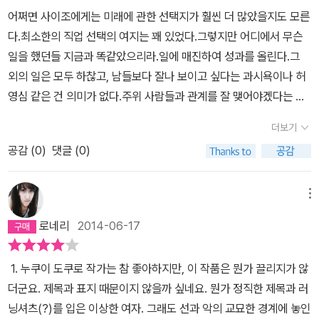
어쩌면 사이조에게는 미래에 관한 선택지가 훨씬 더 많았을지도 모른
다.최소한의 직업 선택의 여지는 꽤 있었다.그렇지만 어디에서 무슨
일을 했던들 지금과 똑같았으리라.일에 매진하여 성과를 올린다.그
외의 일은 모두 하찮고, 남들보다 잘나 보이고 싶다는 과시욕이나 허
영심 같은 건 의미가 없다.주위 사람들과 관계를 잘 맺어야겠다는 생
각이 없으니, 그 안에서 와타비키처럼 노골적으로 미워하는 인물이
더보기
나타나고, 톰처럼 몰래 원한을 품는 사람도 나오겠지.그렇다는 걸 알
공감 (
0
)
댓글 (0)
면서도 사이조는 이런 식으로밖에 살 수 없다.약삭빠르게 세상을 헤
쳐 나가겠다는 야심 같은 건 애초에 꿈도 꾸지 않았다.그렇기에 이런
데서 헛된 시간을 보내고 있는 지금이 너무나 고통스러웠다.난 대체
메뉴
뭘 하고 있는 건가?범인을 쫓는 것만이 나의 존재이유인데. 이제는
로네리
2014-06-17
그 존재 이유마저 뺏기고 말았다.그리고 나의 어리석음으로 인해 가
족마저 잃고 말았다.존재할 의미가 없는 빈껍데기. 그게 지금의 자신
1. 누쿠이 도쿠로 작가는 참 좋아하지만, 이 작품은 뭔가 끌리지가 않
이었다.거기에 더하여 동료들로부터 미움을 사고 있었다고 하면 그야
더군요. 제목과 표지 때문이지 않을까 싶네요. 뭔가 정직한 제목과 러
말로 완벽히 아무것도 없는 셈이다.자신이 갖고 있다고 생각한 것들
닝셔츠(?)를 입은 이상한 여자. 그래도 선과 악의 교묘한 경계에 놓인
이 모두 환상이라고 판명된 이후의 허탈감. 불쑥 뱃속에서부터 웃음