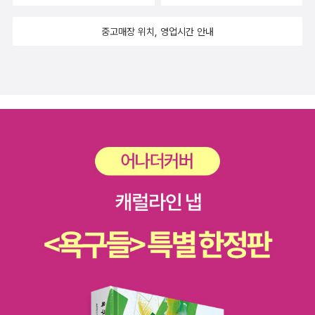
살인자다. 그렇게 생각해버리면, 책을 읽는 의미가 없을테고, 그러니,
하게 그려낸 이야기다. 작품성이라고까지는 조금은 과장스럽겠지만
리고 사실 나는 스파이더맨을 아주 재밌게 봤기 때문에 여유가 된다
어느 정도에서 타협해서 작가가 하고 싶은 이야기를 짐작해야할 것이
잠시 쉬어가는 여백이 있다면야, 무더기로 내리치는 지금의 이 빗줄
중고매장 위치, 영업시간 안내
면 바로 영화관에 가서 보고 싶은 영화다. 예상밖의 대답에 어르신은
다. 페이퍼 쓰다보니, 미처 안 산 누쿠이 도쿠로의 신작이 있다. <후
기와 함께 읽는다면야 그저 한 번 싱긋, 웃을 수 있을 것이
그냥 웃고 말았지만, 나는 스파이더맨과 배트맨에게 관심이 많다. 왠
회와 진실의 빛> 야호! 오늘 도착한 책 우걱우걱하고, 얼른 사봐야겠
다. ** 비 다. 유난히 오늘따라 재수없는 비.
지 그들에게서 느껴지는 다크의 포스가 좋아서...일까? 아무튼. 영화
어.
우리 만나서 막걸리나 한 잔 해요.
를 볼 시간적 여유는 없고 집과 사무실과 병원만 줄기차게 드나드는
내게 남는 건 시간뿐이니 열심히 책을 읽고 드라마를 볼밖에. 책의
실체를 보지는 못했기때문에 어떤느낌일지 모르겠다. 사진을 잘 찍지
못하는 나조차 가끔 사진과 묵상이 곁들인 짧은 일기글은 자주 쓰는
편이라 참고,용 도서가 될런지. 읽고 싶은 책이 많아
언제나 한숨을 쉬지만 그래도 조금은 긍정적인 마음으로 내가 읽은
책들을 생각해봐야겠다. 오늘이 올해의 절반을 보내는 마지막날이니
만큼. 올해 사거나 선물받거나 서평도서로 받거나 교환한 책들은 백
오십여권된다. 그중에 읽은 책은 백여권이 되...되나? 만화책이든 뭐
든 가리지 않고 헤아려보면 그래도 백여권이 되지 않을까 싶다. 그렇
지만 항상 올해의 책을 꼽으라고 하면 망설이지 않을 수 없다. 정말 좋
은 책이라고 해서 서둘러 구입하거나 사달라고 떼쓰거나 선물받은 책