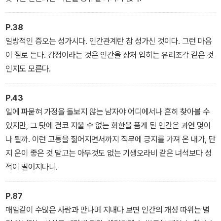
난항에 빠지고, 범인은 세상을 비웃듯 다음 살인을 예고하며 도발을
멈추지 않는데….
P.38
일방적인 증오는 성가시다. 인간관계란 참 성가신 것이다. 그런 마음
단서를 전혀 남기지 않는 연쇄살인마, 일명 '손가락 수집가'와 뛰어난
이 절로 든다. 감정이라는 것은 인간을 상처 입히는 유리조각 같은 것
추리력으로 진범의 족적을 뒤쫓는 형사 사이조. 그러나 인생의 전부
인지도 모른다.
를 걸었던 경찰직에서 해고되고 사랑하는 연인까지 잃으면서 사이조
는 선과 악의 갈림길에 놓인다. 이제는 모든 것을 걸 수밖에 없어진 그
P.43
들에게 남아 있는 최후는 어떤 모습일까.
일에 파묻혀 가정을 돌보지 않는 남자야 어디에서나 흔히 찾아볼 수
있지만, 그 탓에 결코 지울 수 없는 회한을 품게 된 인간은 과연 몇이
나 될까. 이런 고통을 짊어지면서까지 직무에 긍지를 가져 온 내가, 단
지 운이 좋은 것 말고는 아무것도 없는 기생오라비 같은 녀석보다 성
적이 떨어지다니.
P.87
매일같이 수많은 사람과 만나며 지내다 보면 인간의 개성 따위는 별