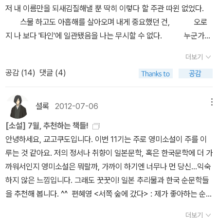
에 '이야기를 끊임없이 토해내는 외계인'이라도 붙잡아 놓은 것은 아
사인 RHK 의 스릴러 시리즈물은 독보적이다. GOLD 시리즈로 새롭
저 내 이름만을 되새김질해낼 뿐 딱히 이렇다 할 주관 따윈 없었다.
닌지... ㅋㅋ 묘한 분위기도 좋고, 너무 괴기스럽지도 않고, 뒷얘기가
게 소개되는 시리즈는 그야말로 소장가치 UP! 탐정, 혹은 탐정 소
스물 하고도 아홉해를 살아오며 내게 중요했던 건, 오로
궁금해 자꾸만 책장을 넘기게 만드는 마력이 있는 작품! 3. 소울케
설에 관한 두 권의 신간 북스피어의 에스프레소 노벨라 시리즈 005
지 나 보다 '타인'에 일관됐음을 나는 무시할 수 없다. 누군가의
이지 - 혼다테쓰야, 씨엘북스 진한 부성애가 가슴을 아프게 만드는 슬
<탐정은 어떻게 진화했는가> 는 도로시 세이어스의 책, 그리고, PD
그림자를 인생의 지반으로 잡고 내가 나이기를 포기한 채 필사
픈 이야기. 드라마에선 볼 수 없었던 얘기들을 글로 읽을 수 있어 좋았
더보기
제임스의 <탐정소설을 말하다> 국내 저자가 쓴 탐정소설에 관한 재
하듯 사는 삶에 진저리치며 수 천번도 더한 스스로에 대한 자
고, 히메카와 시리즈를 애정해 마지않는 입장에서 히메카와와 주변
공감 (
14
)
댓글 (4)
미있어 보이는 책이 있었는데, 제목도 생각 안 나고 신간에도 안 나온
맥질에도 불과하고 끝끝내 다시, 타인의 그림자를 쫓는다. 모방과
인물들의 깨알같은 이야기들도 너무 재밌게 읽었습니다. 번외.
다. 아시는 분 좀 알려주세요~ 각각 100페이지, 200페이지 정도의
도 같은 삶을 선택하고 스스로 자멸 - 그러니까수도없이 나 자신을 벼
후회와 진실의 빛 - 누쿠이 도쿠로, 비채 이 작품도 순위에 넣으려고
짧은 분량이다. 목차도 저자도 흥미로우니, 탐정소설에 관심 있는 독
랑끝으로 몰아세운 것이다 이러한 자명한 사실을 깨달을 줄 알았음
셜록
2012-07-06
메뉴
했는데 아쉽게도 6월 27일 출간이라고 되어 있네요. 그냥저냥 큰 기
자라면 필독할 책. 일본 추리소설 신간 세 권 누쿠이
에도, 멈출 수 없는 삶의 방식 달리 살아 갈 방법이 없는것이다. 나
대 없이 펼쳤는데 이야기의 힘에 이끌려 흠뻑 빠져들었던 작품. 인간
[소설] 7월, 추천하는 책들!
도쿠로 <미소짓는 사람> 언제나 새로운 도전을 하는 사회파 미스터
는. 밋밋해보여서 그닥, 이라고 생각하며 손에 쥔 책은 누
내면에 대한 나름 깊이있는 통찰과 반전, 여운있는 결말 등 상당히 마
안녕하세요, 교고쿠도입니다. 이번 11기는 주로 영미소설이 주를 이
리 작가로 유명한 누쿠이 도쿠로 작품. 납득하기 어려운 이유로 아내
쿠이 도쿠로의 「후회와 진실의 빛」이다. 재미없는 일상의 반복에 강렬
음에 들었던 작품입니다. 장르문학은 재독하기가 쉽지 않은데 재독하
루는 것 같아요. 저의 정서나 취향이 일본문학, 혹은 한국문학에 더 가
와 딸을 죽였다는 혐의를 받고 있는 용의자의 본성을 추적하는 논픽
한 장르의 책이 필요했음에도 처음 마주하는 이의 작품을 아무렇지않
고 싶어지는 작품 가운데 하나입니다. 표지상 1. 인비저블 레인 -
까워서인지 영미소설은 뭐랄까, 가까이 하기엔 너무나 먼 당신...익숙
션 형식의 소설이다. 자신이 납득하지 못하는 결말은 받아들이지 않
게 바쁜 출근 준비 와중에도 불구하고 가방에 챙겨넣은 이유는 딱히
혼다 테쓰야, 씨엘북스 회색 바탕에 매력적인 붉은 코트가 상당히 인
하지 않은 느낌입니다. 그래도 꿋꿋이! 일본 추리물과 한국 순문학들
는 독자들, 나아가 타인을 이해하지 못한 것을 인정하는 것이 무서워
없었다. 그러고선 버스에서 펼친 책은 그 좋아하던 술도 포기하게 만
상적인 표지. 이 붉은 색감이 묘하면서도 상당히 매력적입니다. 디자
을 추천해 봅니다. ^^ 편혜영 <서쪽 숲에 갔다> : 제가 좋아하는 순문
이해하지 못하면서도 이해하는 척 살아가는 사람들에게 강렬한 메시
들만큼 강렬했다. 이건 뭐, 경찰 풀이 사전이야 ?
인뿐 아니라 장정도 좋고 비내리는 이미지를 위해 준 효과도 괜찮았
학 작가들 중 한 명인 편혜영의 신작 장편소설입니다. 굉장히 호불호
지를 던진다.뜬금없이 엘릭시르 책장에서 나온 누쿠이 도쿠로의 신
속으로 비웃는 건 찰나다. 그러니까 - 범인이 익숙하게 범행을
더보기