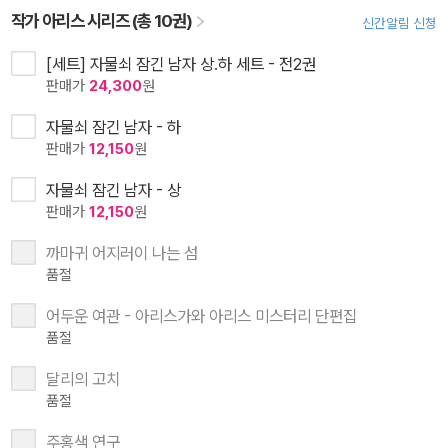
작가 아리스 시리즈 (총 10권)
신간알림 신청
[세트] 자물쇠 잠긴 남자 상.하 세트 - 전2권
판매가
24,300
원
자물쇠 잠긴 남자 - 하
판매가
12,150
원
자물쇠 잠긴 남자 - 상
판매가
12,150
원
까마귀 어지러이 나는 섬
품절
어두운 여관 - 아리스가와 아리스 미스터리 단편집
품절
달리의 고치
품절
주홍색 연구