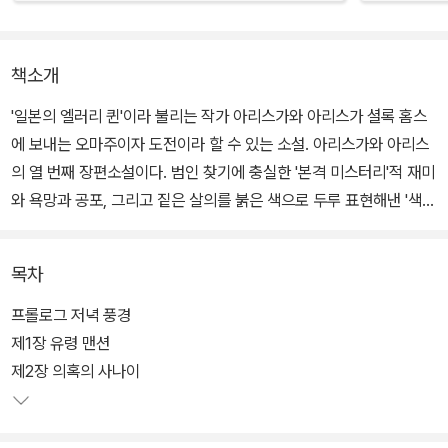
책소개
'일본의 엘러리 퀸'이라 불리는 작가 아리스가와 아리스가 셜록 홈스
에 보내는 오마주이자 도전이라 할 수 있는 소설. 아리스가와 아리스
의 열 번째 장편소설이다. 범인 찾기에 충실한 '본격 미스터리'적 재미
와 욕망과 공포, 그리고 짙은 살의를 붉은 색으로 두루 표현해낸 '색채
미스터리'로서의 재미까지 두루 갖춘 작품이다. 1998년 본격 미스터
리 베스트 10에 선정되었다.
목차
이야기는 법학과 조교수로 재직하고 있는 히무라의 연구실에 아케미
프롤로그 저녁 풍경
라는 제자가 찾아오면서 시작된다. 어렸을 때 교통사고로 부모를 잃
제1장 유령 맨션
고 친척집에 맡겨진 아케미는 화재로 이모부가 사망하는 사건을 겪은
제2장 의혹의 사나이
후부터 주홍색을 몹시 두려워한다. 그런 아케미는 히무라에게 2년
전, 별장 근처 해변에서 벌어진 살인사건을 해결해줄 것을 부탁한다.