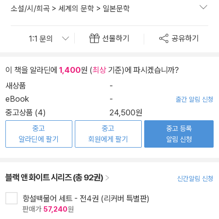
소설/시/희곡
>
세계의 문학
>
일본문학
선물하기
공유하기
이 책을 알라딘에
1,400
원 (
최상
기준)에 파시겠습니까?
새상품
-
eBook
-
출간 알림 신청
중고상품 (4)
24,500원
중고
중고
중고 등록
알라딘에 팔기
회원에게 팔기
알림 신청
블랙 앤 화이트 시리즈 (총 92권)
신간알림 신청
항설백물어 세트 - 전4권 (리커버 특별판)
판매가
57,240
원