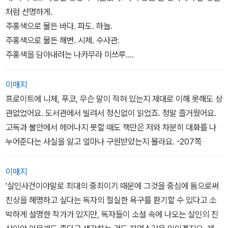
“이게 전부입니다.”
간, 나는 그 팔을 붙잡아 끌어내주고 싶다. 그런 마음인지도 모른다. -
처럼 선명하게.
이게 전부입니다, 라니 대단도 하시다. 나는 그 인물이 코트를 입은 젊
88~9쪽
주홍색으로 물든 바다. 파도. 하늘.
은 남자였다는 정도만 자신 있게 증언했다.
주홍색으로 물든 해변. 시체. 수사관.
주홍색을 담아내려는 나카무라 미쓰루.
주홍색을 두려워하며 떠는 기지마 아케미.
끔찍할 정도로, 질척하고 진한 주홍색. -162쪽
이매지
프로이트에 니체, 푸코, 무슨 말이 적혀 있는지 제대로 이해 못해도 상
관없었어요. 도서관에서 빌려서 정신없이 읽었죠. 정말 즐거웠어요.
고독과 불안에서 헤어나지 못할 때도 책만은 저와 차분히 대화를 나
누어준다는 사실을 알고 얼마나 구원받았는지 몰라요. -207쪽
이매지
'살인사건이야말로 최대의 중죄이기 때문에 그것을 중심에 둠으로써
진상을 해명하고 싶다는 독자의 절실한 욕구를 환기할 수 있다고 소
박하게 설명한 작가가 있지만, 독자들이 소설 속에 나오는 살인의 진