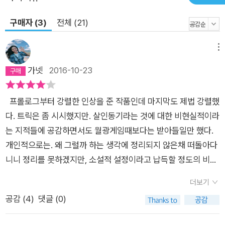
스는 복잡한 살인사건에 맞닥뜨린 탐정과 조수가 하나둘씩 단서
를 수집해 치밀한 추리로 답을 찾아내는 클래식한 스타일을 선보
구매자 (3)
전체 (21)
인다. 범죄의 허를 찌르는 날카로운 논리는 엘러리 퀸의 전유물이
기도 했다. 신본격 미스터리와 색채 미스터리의 만남, 일본 특유
메뉴
의 정서와 퀸의 논리의 만남! 동서양, 그리고 시대를 초월한 세기
가넷
2016-10-23
의 만남이 지금 펼쳐진다.
프롤로그부터 강렬한 인상을 준 작품인데 마지막도 제법 강렬했
다. 트릭은 좀 시시했지만. 살인동기라는 것에 대한 비현실적이라
는 지적들에 공감하면서도 월광게임때보다는 받아들일만 했다.
개인적으로는. 왜 그럴까 하는 생각에 정리되지 않은채 떠돌아다
니니 정리를 못하겠지만, 소설적 설정이라고 납득할 정도의 비현
실이라 그런 것이 아닐까 싶기도 하다. 그런데 여기에는 원본에
더보기
는 있었던 해설이 실리지는 않았지만 책 날개에 대략적으로 적혀
공감 (
4
)
댓글 (0)
져 있었는데, 뭔 소리인지. 이게 그정도인가? 라는 생각만 했다.