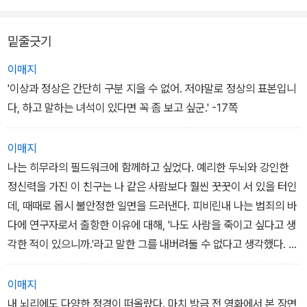
이 맨션 30미터 앞이었습니다. 범인은 전화로 저희를 이곳에 불러냈
으니, 그런 곳에서 터덜터덜 걷고 있다가는 저희와 마주칠 줄 알았을
밑줄긋기
겁니다. 굳이 스쳐 지나갈 이유는 없겠지요. 다만 현장 부근에서 본 유
일한 사람이니, 마음에 걸립니다.”
이매지
나는 조금도 신경 쓰지 않았다. 범인이라면 스쳐 지나갈 때 얼굴을 돌
'이상과 정상은 간단히 구분 지을 수 없어. 저야말로 정상의 표본입니
리거나, 걸음을 서두르는 반응을 보였을 것이다. 하지만 그 남자는 고
다, 하고 말하는 녀석이 있다면 꼭 좀 보고 싶군.' -17쪽
개를 들고 당당하게 걸었다. 뭐, 히무라가 마음에 걸린다고 해도 그 인
물을 목격한 지 벌써 한 시간도 더 됐으니 이제 와서 뒤를 쫓을 방법도
이매지
없다.
나는 히무라의 필드워크에 함께하고 싶었다. 예리한 두뇌와 강인한
“혹시 모르니 인상과 풍채를 말씀드리겠습니다.”
정신력을 가진 이 친구는 나 같은 사람보다 훨씬 꿋꿋이 서 있을 터인
히무라의 천부적인 통찰력이 발휘되는 장면이었다. 남자는 연령 20
데, 때때로 몹시 불안정한 일면을 드러낸다. 피비린내 나는 범죄의 바
대. 신장은 1미터 70센티미터 전후, 적당한 몸집. 머리카락은 가운데
다에 연구자로서 출항한 이유에 대해, '나도 사람을 죽이고 싶다고 생
가르마로, 길이는 귀를 반쯤 덮는 정도. 베이지색 코트 깃을 세우고 있
각한 적이 있으니까.'라고 말한 그를 내버려둘 수 없다고 생각했다. 그
어 콧대나 입가는 잘 보이지 않았지만 볼록한 이마와 또렷한 눈이 특
는 자발적으로 범죄라는 필드에 나섰다. 하지만 그것은 그가 자발적
징적이었다. 약간 주위를 두리번거리며 걸었고 손에는 아무것도 들고
으로 지옥의 가장자리를 맴돌고 있다는 뜻 같기도 했다. 주제넘은 생
이매지
있지 않았다.
각이겠지만 그가 끝자락에서 발을 헛디뎌 저편으로 굴러떨어지는 순
내 뇌리에도 다양한 정경이 떠올랐다. 마치 방금 전 영화에서 본 장면