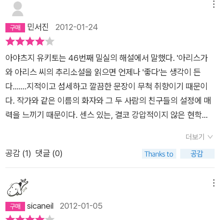
메뉴
민서진
2012-01-24
아야츠지 유키토는 46번째 밀실의 해설에서 말했다. '아리스가
와 아리스 씨의 추리소설을 읽으면 언제나 '좋다'는 생각이 든
다.......지적이고 섬세하고 깔끔한 문장이 무척 취향이기 때문이
다. 작가와 같은 이름의 화자와 그 두 사람의 친구들의 설정에 매
력을 느끼기 때문이다. 센스 있는, 결코 강압적이지 않은 현학적
인 점이 마음에 들기 때문이다........치밀하게 완성된 플롯, 과하지
더보기
도 부족하지도 않고 정중하게 삽입된 복선, 그리고 해결을 이끄는
공감 (
1
)
댓글 (0)
세련된 형태의 논리에 감탄하기 때문이다. 엘러리 퀸을 닮은 퍼즐
러이면서도 곳곳에 감도는 낭만적이고 서정적인 향기가 가슴을
간질이기 때문이다.' 이 해설은 아리스가와 아리스다움에 대해 잘
메뉴
설명하고 있다고 생각한다.담백하고 담담한 문체, 잘 짜여진 플롯
sicaneil
2012-01-05
과 복선, 양념같은 역할을 하는 등장인물들, 마음을 울리는 서정