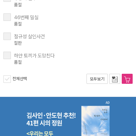
품절
46번째 밀실
품절
절규성 살인사건
절판
하얀 토끼가 도망친다
품절
전체선택
모두보기