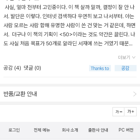
터리를 읽을 때면 이야기와 같이 흘러가는 타입이라서 확신은 못
주홍색 연구>의 서두를 보고 막연히 연속살인이 나올 거라고 생
사실, 얼마 전부터 고민중이다. 이 책 살까 말까, 결정이 잘 안 나
하겠지만 말이다
각했는데 몇 년 전의 살인사건들이라 깜짝 놀랐다. 아케미가 15
서. 발단은 이렇다. 인터넷 검색하다 우연히 보고 나서부터. 아는
세일 때 일어난 방화살인사건(아케미 이모부 사망), 2년 전의 절
사람 모르는 사람 합해 유명한 사람이 쓴 건 맞는 거 같은데, 하면
벽살인사건(아케미 외삼촌의 전 애인 사망), 그리고 유령맨션에
서. 더구나 이 책의 기획이 <50>이라는 것도 약간은 끌린다. 나
서의 살인사건이 얽히는데, 각 사건이 다른 사건의 열쇠 역할을
도 사실 처음 목표가 50개로 알라딘 서재에 쓰는 거였기 때문
하고 있다. 제일 비중이 높은 건 유령맨션에서의 살인이고 그 다
에. 그래서 이 기회에 이 책에 실린 작가의 책들을 좀 찾아볼 생
더보기
음이 2년 전 살인사건, 마지막인 방화살인사건은 거의 비중이 없
각으로 페이퍼를 쓰기로 했다. 그 문제의 책은 <혈안>. 9인의
공감 (
4
)
댓글 (0)
다. 2건의 사건을 해결하다 엉겁결에 걸려들었다는 느낌. 방화살
유명작가가 각각 단편을 썼다. 출판사 설명에는 미스테리라고 되
인사건이 조금 더 비중이 있다면 좋겠다는 생각을 했다(최소한
어있지만, 이 작가들은 미스테리만 쓰는 사람들은 아닌 거 같긴
악몽이라는 형식으로 범인이 짐작되는 것은 좀.......; ). 하나의
하다만. 이 책에 수록된 미야베 미유키 단편이 <혈안>이라는
반품/교환 안내
범인이 각각 시기가 다른 세 개의 사건에 연결되어있는 것은 재미
데, 아마 그게 대표작인 모양이다. 그외, 작가진도 많이 유명한 사
있었다. 단지 용의자가 너무 한정되어 있고(조금 더 다른 사람들
람이긴 한가본데, 모르는 사람 아는 사람, 그럭저럭 그렇긴 하다.
을 의심시켰으면 좋겠는데), 살인사건의 동기가 고개를 갸우뚱하
미야베 미유키 미야베 미유키<혈안> 미야베 미유키 편은 전
게 한다. 심지어 범인이 제 입으로 동기를 말한 뒤에도. 트릭이나
작이었단 <안주>, <흑백>과 비슷한 연장선에 있다는 소개가 맞
로그인
전체 메뉴
회사 소개
출판사 안내
PC 버전
단서에 대한 불만은 별로 없는데, 동기에서 고개를 갸우뚱하게 된
다면, 이 이야기도 에도시대를 배경으로 한 괴담이 될 가능성이