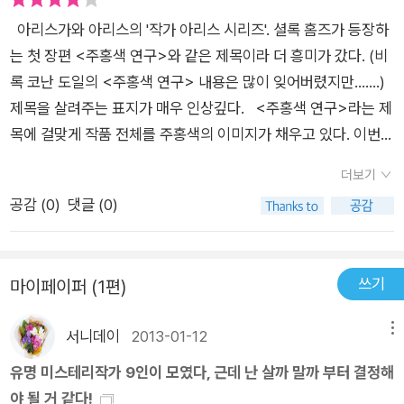
성. 특히 캐릭터성은 학생 아리스 시리즈보다 작가 아리스 시리즈
아리스가와 아리스의 '작가 아리스 시리즈'. 셜록 홈즈가 등장하
에서 더 두드러진다. 아무래도 뒤의 작품이고 시리즈 전체를 통틀
는 첫 장편 <주홍색 연구>와 같은 제목이라 더 흥미가 갔다. (비
어 탐정인 히무라와 화자이자 작가인 아리스 두 명만 중요인물이
록 코난 도일의 <주홍색 연구> 내용은 많이 잊어버렸지만.......)
니까.학생 아리스 시리즈는 에가미 선배와 화자인 학생 아리스 말
제목을 살려주는 표지가 매우 인상깊다. <주홍색 연구>라는 제
고도 에이토 대학 추리소설연구회(EMC)의 나머지 회원 모치즈
목에 걸맞게 작품 전체를 주홍색의 이미지가 채우고 있다. 이번
키, 오다, 마리아가 나오니까 아무래도 좀 분산되는 느낌이다. 주
글에서 돋보인 것은 단연 노을에 대한 묘사다. 글 속의 그 주홍색
홍색 연구는 '46번째 밀실'과 '절규성 살인사건'이 나온지 거의 3
더보기
노을이 내 눈 앞을 확 물들이는 것 같은 기분을 몇 번 느꼈다. 주
년만에 나온 작가 아리스 시리즈다. 작가의 열 번째 장편이며 왠
공감 (
0
)
댓글 (0)
홍색이라는 색깔이 작품에 압도적인 느낌을 부여한다. 줄거리 :
만한 미스터리 팬이라면 척 보고 알겠지만 셜록 홈즈가 처음으로
히무라 히데오는 자신의 수업을 듣는 학생 기지마 아케미로부터
나오는 '주홍색 연구'에서 따 온 제목이다. 그래서 코난 도일의 '주
2년 전의 살인사건을 해결해달라는 의뢰를 받는다. 그 날 새벽 아
홍색 연구'와 관련이 있냐면....그냥 제목만 따왔다. 어쨌든 이 제
쓰기
마이페이퍼 (1편)
리스의 집으로 히무라를 찾는 전화가 오고, '오랑제 유히가오카 8
목은 이야기와 꼭 들어맞는다. 아리스가와 아리스다운 서정성까
06호로 가라'는 정체불명의 지시를 받는다. 히무라와 아리스는 8
지 포함해서. 학생 시리즈에서야 공평한 단서를 전제로 독자에의
서니데이
2013-01-12
메뉴
06호에서 2년 전 사건의 관계자였던 아케미 외삼촌의 시체를 발
도전을 하기도 했지만 이건 작가 아리스 시리즈니까......그래도
견한다. 히무라는 맨션에 들어가기 전 스쳐지나간 인물에 대해 경
유명 미스테리작가 9인이 모였다, 근데 난 살까 말까 부터 결정해
아리스가와 아리스는 꽤 공평한 단서를 줬을 것 같다. 나는 미스
찰에 진술하고, 용의자가 된 그는 기묘한 증언을 하는데....... <
야 될 거 같다!