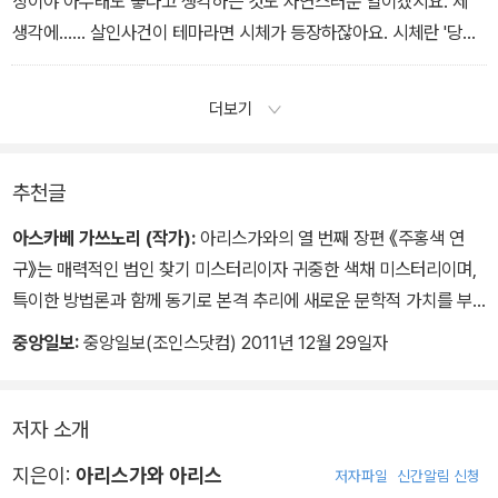
상이야 아무래도 좋다고 생각하는 것도 자연스러운 일이겠지요. 제
생각에…… 살인사건이 테마라면 시체가 등장하잖아요. 시체란 '당신
을 살해한 사람은 누구입니까?' 하고 물어도 그 질문에 대답할 능력을
잃은 존재입니다. 절도사건이나 사기 피해자라면 어떠한 정보를 스스
더보기
로 제공해주겠지만 살인사건의 경우 그건 기대할 수 없어요. 시체, 죽
은 자는 우리가 아무리 질문을 던져도 절대로 대답하는 일이 없습니
다. 그 불가능성이 열쇠 같다는 생각도 들어요.'
추천글
'불가능성이 강한 만큼 이야기가 긴장감을 띠고 재미있어진다는 말씀
아스카베 가쓰노리 (작가):
아리스가와의 열 번째 장편 《주홍색 연
이군요?'-210~1쪽
구》는 매력적인 범인 찾기 미스터리이자 귀중한 색채 미스터리이며,
특이한 방법론과 함께 동기로 본격 추리에 새로운 문학적 가치를 부
여하려는 야심적 시도이기도 하고, 또한 ‘본격 추리의 비애’까지 두른
중앙일보:
중앙일보(조인스닷컴) 2011년 12월 29일자
반드시 읽어보아야 할 걸작이다.
저자 소개
지은이:
아리스가와 아리스
저자파일
신간알림 신청