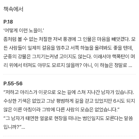
책속에서
사건 의뢰를 받아들인 히무라가 입주자가 거의 없어 '유령 맨션'이라
불리는 아파트에서 첫 번째 관계자를 면담하고 돌아온 그날 밤, 또 하
P.18
나의 시체가 유령 맨션에서 발견된다. 아케미가 어린 시절 겪었던 화
‘어떻게 이런 노을이.’
재와 2년 전의 살인사건, 그리고 유령 맨션에서 교살된 남자가 서로
좀처럼 볼 수 없는 처절한 저녁 풍경에 그 인물은 마음을 빼앗겼다. 모
연결되어 있다는 것을 직감적으로 느낀 히무라 히데오는 마침내 임상
든 사람들이 일제히 걸음을 멈추고 서쪽 하늘을 올려봐도 좋을 텐데,
범죄학자로서 필드워크에 착수하기로 결심하는데…
군중의 강물은 그치기는커녕 고이지도 않는다. 이래서야 핵폭탄이 머
리 위에서 터져도 아무도 모르지 않을까? 아니, 이 하늘은 정말로 뭔
작가 아리스가와 아리스는 과거와 현재의 모든 사건에 불길한 그림자
가 정체 모를 거대한 폭발의 결과인지도 모른다.
를 드리우는 주홍색에 대한 집요한 탐구를 통해 새로운 색채 미스터
혹은? 어쩌면 이 저녁 풍경은 자신의 망막에만 비치는 게 아닐까 하
P.55-56
리의 가능성을 실험한다. 단순히 주홍색이 양념처럼 들어간 것이 아
는 의혹마저 솟았다. 그 정도로 사람들은 하늘에 아무 관심도 보이지
“저하고 아리스가 이곳으로 오는 길에 스쳐 지나간 남자가 있습니다.
니라 주홍색 자체가 동기이자 트릭이며 동시에 주제가 되어 결국 작
않았다. 아니, 아니다. 그게 아니라 모두가 이 하늘에 영혼을 빼앗겨,
수상한 기색은 없었고 그냥 평범하게 길을 걷고 있었지만 6시도 되지
품 전체를 붉게 물들이는 것이다. '블랙 앤 화이트 시리즈' 37권.
두려움을 느끼기 때문에 그런 감정을 겉으로 드러내지 못하는 것인지
않은 이른 아침이라 그밖에 다른 사람의 모습은 없었습니다.”
도 모른다. 그렇다, 틀림없이.
“그 남자가 태연한 얼굴로 현장을 떠나는 범인일지도 모른다는 말씀
어떤 징조를 예감케 하는 저녁 노을.
입니까?”
“조금 생각하기 어려운 경우이기는 합니다. 그 남자와 마주친 장소는