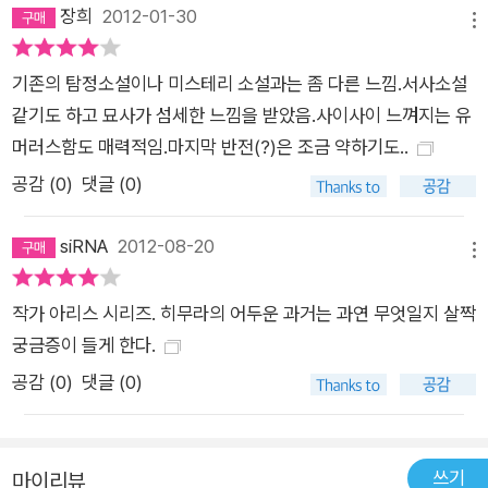
장희
2012-01-30
즈’를 집필하고, ‘학생 아리스 시리즈’의 아리스가 ‘작가 아리스
메뉴
시리즈’를 집필하고 있다는 일종의 평행세계 설정인 것이다. 아야
기존의 탐정소설이나 미스테리 소설과는 좀 다른 느낌.서사소설
쓰지 유키토 VS 아리스가와 아리스 신본격 미스터리의 정수는
같기도 하고 묘사가 섬세한 느낌을 받았음.사이사이 느껴지는 유
누구인가? 초등학교 때부터 추리소설을 습작했다는 아리스가와
머러스함도 매력적임.마지막 반전(?)은 조금 약하기도..
아리스는 1989년 〈월광게임〉으로 데뷔한 이래 현재까지 ‘관(館)
공감 (
0
)
댓글 (0)
시리즈’의 아야쓰지 유키토와 더불어 일본 ‘신본격 추리소설’을
양분하는 거목으로 우뚝 서 있다. 아리스와 유키토, 두 거장의 작
siRNA
2012-08-20
품에 등장하는 명탐정은 약간의 결점까지 갖추어 더 매력적인 캐
메뉴
릭터를 자랑하는 것이 특징이다. 또한, 상상을 초월하는 트릭이
일품인 과거 본격 추리소설의 재미를 고스란히 재현하면서도 이
작가 아리스 시리즈. 히무라의 어두운 과거는 과연 무엇일지 살짝
에 현대적인 재해석까지 가미하는 ‘신본격 추리소설’의 정수가 담
궁금증이 들게 한다.
겨 있다. 물론, 두 거장이 추구하는 추리소설의 궁극적인 지향점
공감 (
0
)
댓글 (0)
은 다르다. 의외의 범인과 결말을 선호하는 유키토가 독자의 머리
를 멍하게 만드는 반전을 위해 금기시되곤 하는 초현실적인 장치
등 다소 무리한 수법까지 주저 없이 동원한다면, 아리스가와 아리
쓰기
마이리뷰