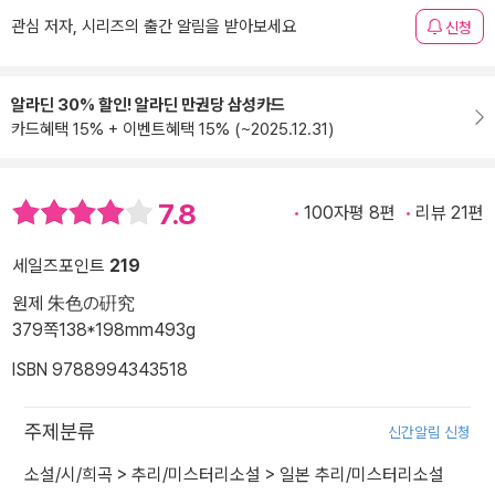
관심 저자, 시리즈의 출간 알림을 받아보세요
신청
알라딘 30% 할인! 알라딘 만권당 삼성카드
카드혜택 15% + 이벤트혜택 15% (~2025.12.31)
7.8
100자평 8편
리뷰 21편
세일즈포인트
219
원제 朱色の硏究
379쪽
138*198mm
493g
ISBN 9788994343518
주제분류
신간알림 신청
소설/시/희곡
>
추리/미스터리소설
>
일본 추리/미스터리소설