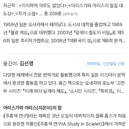
최근작 :
<이리하여 아무도 없었다>
,
<아리스가와 아리스의 밀실 대
도감>
,
<작가 소설>
… 총 209종
(모두보기)
1959년 일본 오사카에서 태어났다. 도시샤 대학을 졸업하고 1989
년 『월광 게임』으로 데뷔했다. 2003년 『말레이 철도의 비밀』로 제5
6회 일본 추리작가협회상, 2008년 『여왕국의 성』으로 제8회 본격
미스터리 대상, 2017년 『유령 언덕』으로 제5회 오사카 혼마 책대상,
2018년 「히무라 히데오 시리즈」로 제3회 요시카와 에이지 문고상을
옮긴이:
김선영
저자파일
신간알림 신청
수상했다. 저서로는 『외딴 섬 퍼즐』 『46번째 밀실』 『행각승 지장 스
님의 방랑』 『쌍두의 악마』 『자물쇠 잠긴 남자』 등 다수가 있다.
다양한 매체에서 전문 번역가로 활동했으며 특히 일본 미스터리 문학
에서 왕성한 활동을 하고 있다. 옮긴 책으로는 요네자와 호노부 ‘고전
부 시리즈’ 『이제 와서 날개라 해도』, ‘소시민 시리즈’, 『흑뢰성』, 미나
토 가나에 『고백』, 『인간 표본』, 야마시로 아사코 『엠브리오 기담』, 아
리스가와 아리스 『쌍두의 악마』, 야마구치 마사야 『살아 있는 시체의
아리스가와 아리스(지은이)의 말
죽음』, 사사키 조 『경관의 피』, 오구리 무시타로 『흑사관 살인사건』,
《주홍색 연구》라는 제목은 코난 도일의 데뷔작이자 셜록 홈스가 처음
히가시노 게이고 『가공범』 등이 있다.
으로 등장한 작품인《주홍색 연구(A Study in Scarlet)》에서 가져온