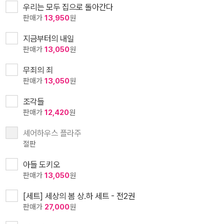
우리는 모두 집으로 돌아간다
판매가
13,950
원
지금부터의 내일
판매가
13,050
원
무죄의 죄
판매가
13,050
원
조각들
판매가
12,420
원
셰어하우스 플라주
절판
아들 도키오
판매가
13,050
원
[세트] 세상의 봄 상.하 세트 - 전2권
판매가
27,000
원