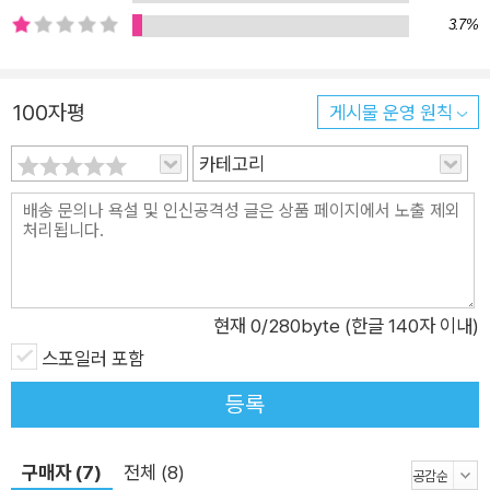
건에 불길한 그림자를 드리우는 주홍색에 대한 집요한 탐구를 통
3.7%
해 새로운 색채 미스터리의 가능성을 실험한다. 단순히 주홍색이
양념처럼 들어간 것이 아니라 주홍색 자체가 동기이자 트릭이며
동시에 주제가 되어 결국 작품 전체를 붉게 물들이는 것이다. 이
100자평
게시물 운영 원칙
러한 문학적 실험은 무척이나 성공적으로 작용하여 과거 아리스
카테고리
가와 아리스 소설에서는 볼 수 없었던 환상성과 문학성을 《주홍
색 연구》에 부여한다. 오사카 대도심 한복판에 있는 ‘유령 맨
션’과 석양의 바닷가에서 벌어진 살인사건에 얽힌 비밀을 낱낱이
파헤치는 히무라 히데오의 치명적인 논리를 만끽할 수 있는 것은
물론이다. 특히 ‘작가 아리스 시리즈’ 내내 신비주의를 고수하던
히데오의 과거를 엿볼 수 있는 점도 흥미를 더한다. 사건의 주된
현재
0
/280byte (한글 140자 이내)
배경이 되는 간사이 지방의 바닷가 마을 스사미(周參見) 곳곳의
스포일러 포함
묘사도 책 읽는 재미를 한층 다채롭게 한다. 임상범죄학자 히무라
등록
히데오, 주홍색 살의에 도전하다! 1998년 본격 미스터리 베스트
10 선정! 세계 3대 추리소설 거장이자 독자와 작가와의 공정한
구매자 (7)
전체 (8)
두뇌싸움을 표방했던 엘러리 퀸. 오직 냉철한 논리를 통해 용의자