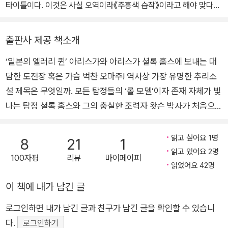
타이틀이다. 이것은 사실 오역이라《주홍색 습작》이라고 해야 맞다는
이야기를 들었다. 하지만 그런 사실을 알게 되어도 한번 굳은 머리는
좀처럼 바뀌지 않는다. 뭐, 나는 ‘흉내’만 냈다고 치자.
출판사 제공 책소개
(중략)
‘일본의 엘러리 퀸’ 아리스가와 아리스가 셜록 홈스에 보내는 대
집필할 때는 괴로웠는데 다시 읽어보니 그것도 추억이 되었다.
담한 도전장 혹은 가슴 벅찬 오마주! 역사상 가장 유명한 추리소
내 성격이 좀 뻔뻔한가 보다. 또한 과할 정도로 ‘내가 쓰고 싶은 대로
쓴’ 부분을 다시 발견하고는 조금 놀랐다. 작가로서는 완성한 직후보
설 제목은 무엇일까. 모든 탐정들의 ‘롤 모델’이자 존재 자체가 빛
다도 오히려 지금, 이 소설이 더 마음에 든다.
나는 탐정 셜록 홈스와 그의 충실한 조력자 왓슨 박사가 처음으로
등장하는 작품, 바로 《주홍색 연구》가 아닐까. 이를 향한 오마주
이자 도전이라 할 수 있는 소설 《주홍색 연구》(‘작가 아리스 시리
읽고 싶어요 1명
8
21
1
즈’ 여덟 번째)가 도서출판 비채에서 출간되었다. 세상이 다 아는
읽고 있어요 2명
100자평
리뷰
마이페이퍼
타이틀을 내걸 정도로 간 큰 작가는 바로, ‘일본의 엘러리 퀸’ 아
읽었어요 42명
리스가와 아리스다. 범인 찾기에 충실한 ‘본격 미스터리’적 재미
이 책에 내가 남긴 글
와 욕망과 공포, 그리고 짙은 살의를 붉은 색으로 두루 표현해낸
로그인하면 내가 남긴 글과 친구가 남긴 글을 확인할 수 있습니
‘색채 미스터리’로서의 재미까지 두루 갖춘 걸작 《주홍색 연구》
다.
를 만나보자. 불타는 집, 석양에 물든 해변, 일출 무렵의 아파트…
로그인하기