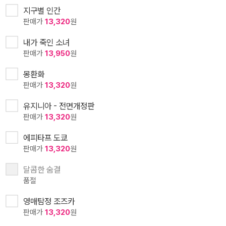
지구별 인간
판매가
13,320
원
내가 죽인 소녀
판매가
13,950
원
몽환화
판매가
13,320
원
유지니아 - 전면개정판
판매가
13,320
원
에피타프 도쿄
판매가
13,320
원
달콤한 숨결
품절
영매탐정 조즈카
판매가
13,320
원