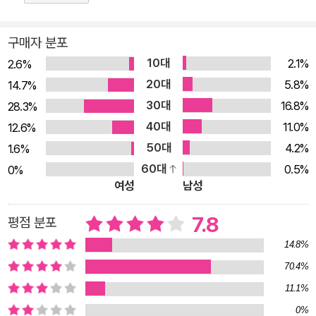
주홍빛 목격자, 그 곁을 맴도는 범인을 찾아라! 이야기는 법학과
조교수로 재직하고 있는 히무라의 연구실에 아케미라는 제자가
구매자 분포
찾아오면서 시작된다. 어렸을 때 교통사고로 부모를 잃고 친척집
10대
2.1%
2.6%
에 맡겨진 아케미는 화재로 이모부가 사망하는 사건을 겪은 후부
20대
5.8%
14.7%
터 주홍색을 몹시 두려워한다. 그런 아케미는 히무라에게 2년 전,
30대
16.8%
28.3%
별장 근처 해변에서 벌어진 살인사건을 해결해줄 것을 부탁한다.
40대
11.0%
12.6%
당시 그곳에서 친척의 피아노 선생이었던 아름다운 여인이 머리
50대
4.2%
1.6%
를 맞고 죽었고, 진범은 여전히 묘연한 상태다. 사건 의뢰를 받아
60대
0.5%
0%
들인 히무라가 입주자가 거의 없어 ‘유령 맨션’이라 불리는 아파
여성
남성
트에서 첫 번째 관계자를 면담하고 돌아온 바로 그날 밤, 또 하나
의 시체가 ‘유령 맨션’에서 발견된다. 아케미가 어린 시절 겪었던
7.8
평점 분포
화재와 2년 전의 살인사건, 그리고 ‘유령 맨션’에서 교살된 남자
14.8%
가 서로 연결되어 있다는 것을 직감적으로 느낀 히무라 히데오는
70.4%
마침내 ‘임상범죄학자’로서 필드워크(field-work)에 착수하기로
11.1%
결심하는데… 작가 아리스가와 아리스는 과거와 현재의 모든 사
0%