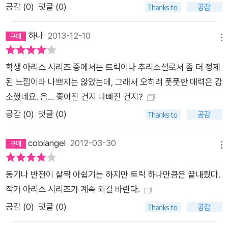
한다. 본격 추리의 비애는 낭만적인 향기를 자아낸다. 아리스가와
공감 (
0
)
댓글 (0)
는 작품이 내포하는 논리뿐만 아니라 이러한 점에 있어서도 실로
퀸을 연상케 한다. 오해를 무릅쓰고 말한다면, 그렇다. 마치 엘러
하나
2013-12-10
메뉴
리 퀸처럼 서글프다. 본격 추리는 서글프다. 그러나 그것은 영광
스러운 비애이다. _아스카베 가쓰노리(작가, 아유카와 데쓰야 상
학생 아리스 시리즈 중에서는 트릭이나 추리소설로서 좀 더 정제
수상)의 작품 해설 중에서 또한 아리스가와 아리스가 창조한 명
된 느낌이라 나쁘지는 않았는데, 그래서 오히려 풋풋한 매력은 감
탐정 캐릭터는 코난 도일의 셜록 홈스, 애거서 크리스티의 푸아로
소했네요. 음... 좋아진 건지 나빠진 건지?
형사와 같이 잊히지 않는 캐릭터로 독자들에게 깊이 각인되었다.
공감 (
0
)
댓글 (0)
사려 깊고 온화하지만 날카로운 추리력의 소유자인 대학생 에가
미 지로와 누군가를 죽이고 싶은 욕망을 억누르기 위해 범죄에 천
cobiangel
2012-03-30
메뉴
착한다는 범죄학자 히무라 히데오가 바로 그들이다. 재미있는 건
두 명탐정 곁에서 왓슨 역할을 하는 캐릭터가 모두 작가와 동명인
동기나 반전이 살짝 아쉽기는 하지만 트릭 하나만큼은 끝내줬다.
아리스가와 아리스라는 사실. 에가미의 조수 아리스는 추리소설
작가 아리스 시리즈가 계속 되길 바란다.
가 지망생인 대학생이라 ‘학생 아리스 시리즈’라 불리고, 히무라
공감 (
0
)
댓글 (0)
의 조수 아리스는 현역 추리소설가라서 ‘작가 아리스 시리즈’라
불리고 있다. ‘작가 아리스 시리즈’의 아리스가 ‘학생 아리스 시리