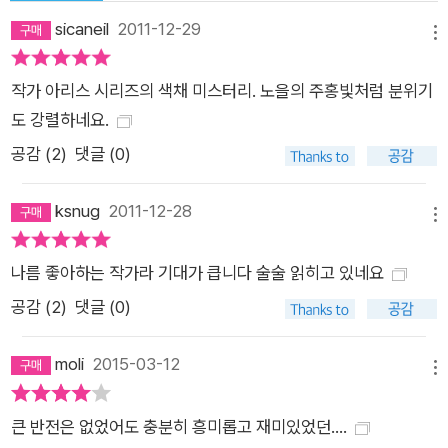
를 한 명씩 제거해나가는 아리스가와 아리스만의 소거법은 그가
sicaneil
2011-12-29
메뉴
‘일본의 엘러리 퀸’ 혹은 엘러리 퀸의 진정한 후계자로 불리는 이
유를 제대로 보여준다. 아리스가와의 열 번째 장편 《주홍색 연
작가 아리스 시리즈의 색채 미스터리. 노을의 주홍빛처럼 분위기
구》는 매력적인 범인 찾기 미스터리이자 귀중한 색채 미스터리이
도 강렬하네요.
며, 특이한 방법론과 함께 동기로 본격 추리에 새로운 문학적 가
공감 (
2
)
댓글 (0)
치를 부여하려는 야심적 시도이기도 하고, 또한 ‘본격 추리의 비
애’까지 두른 반드시 읽어보아야 할 걸작이다. 나는 《주홍색 연
ksnug
2011-12-28
메뉴
구》를 읽고 색채 미스터리의 가능성을 꿈꾸었다. ‘내용이 색을’
따르는 것이 아니라 ‘색이 내용을’ 양성한다. 다시 말해 유전자가
나름 좋아하는 작가라 기대가 큽니다 술술 읽히고 있네요
다른 본격 추리소설인 것이다. 그것은 분명 독창적인 창조이며,
공감 (
2
)
댓글 (0)
밀실 트릭이나 알리바이 증명, 미싱링크 같은 패턴과는 전혀 다른
각도에서 미스터리를 구축할 수 있다는 가능성을 보여준, 일종의
moli
2015-03-12
신기원이라고 할 수 있으리라. 색채 미스터리의 새싹이라 할 수
메뉴
있는 작품은 몇 있었지만 《주홍색 연구》만큼 완성도 높은 본격
큰 반전은 없었어도 충분히 흥미롭고 재미있었던....
추리소설은 없다. 그 하나만으로도 이 작품은 높은 평가를 받아야