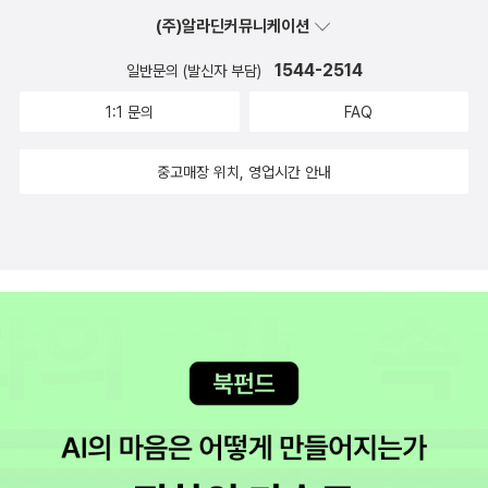
다. 1. 아케미가 2년 전 살인사건을 의뢰하러 온 이유는? (유우
크다. 미야베미유키야 다들 아시는 <화차>나 <모방범> 등을 비
(주)알라딘커뮤니케이션
코와 그렇게 친했나?) 2. 범인이 히무라에게 도전장을 던진 이
롯한 유명 작품이 많이 알려져있고, 그 요즘엔 에도시대를 배경으
유는? (왜 굳이 방해꾼을 끌어들였나?) 3. 범인이 유우코를 살
1544-2514
로 한 연작이 나오고 있는데, 권수가 상당히 많아서 다 읽기는 어
일반문의 (발신자 부담)
해한 이유는? 이 세 가지가 명확하지 않아서 찜찜하다. 그 중에
렵겠다. <아야쓰지 유키토>
1:1 문의
FAQ
서 3번이 가장 이해가 안 갔는데, 마지막에 범인이 해명한 말도
아야쓰지 유키토<미도로 언덕기담-절단> 여기 소개엔,
그다지 납득이 가지는 않는다. 처음에 찬찬히 진행된 것과 달리
아야쓰지 유키토 라고 나왔지만, 약간 낯설어서 생각해보니, 이
중고매장 위치, 영업시간 안내
끝 부분의 흐름이 빨라져서, 급히 마무리지었다는 인상도 다소 있
사람, 관시리즈의 그 아야츠지 유키토다. 알라딘 검색에서도 아마
다. 이런 점에도 불구하고, 꽤 재미있게 읽었다. 아리스가와 아
도, 작가이름 넣으면 많이 나올 것 같은데. 어쨌거나, 이 작가의
리스의 소설의 장점은 무엇보다 가독성이 좋다는 점이다. 중간에
책은 전에 본 적이 없음에도 상당히 귀에 익은 것을 보니, 유명한
멈칫하는 일 없이 한번에 끝까지 읽을 수 있다. 아리스가와 아리
작품이 많이 있을 것 같긴 한데, 이 페이퍼 쓰려고 찾아보니 관 시
스 특유의 추리소설을 대하는 모범생같은 자세도 좋다. 개인적으
리즈만으로도 많아서, 연관이미지를 다 올릴까 말까 약간 고민된
로 조금 더 시간을 들여 흐름과 동기를 가다듬었다면 좋았을걸,
다. 시마다 소지 시마다 소지<신신당 세계일주-영국 셰필드> 이
하는 생각이 들었다. 히무라와 아리스 콤비는 여전히 사이좋다.
작가는 <점성술 살인사건>이라는 책이 유명하긴 한데, 특별히
<주홍색 연구>에서는 히무라의 악몽이 살짝 언급되는데, 대
생각나는 게 없어서 여기저기 찾아보니, 위의 작가 아야츠지 유키
체 히무라가 죽이고 싶어한 사람은 누구일까, 하는 궁금증이 다시
토와 비슷하게 분류가 되는 것 같긴 한데, 난 잘 모르겠다. 미치
생겼다. 언젠가는 그 이야기도 나오려나. 2012. 1. 1.
오 슈스케 미치오 슈스케 <여름의 빛> <달과 게>가 아마도 나