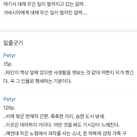
돌아 매 작품을 따로 읽어도, 연속적으로 읽어도 즐거움을 느낄 수 있
여기서 대체 무슨 일이 벌어지고 있는 걸까.
다. 온다 리쿠의 작품을 꾸준히 국내에 소개해온 번역가이자 제20회
가바시마에게 대체 무슨 일이 벌어진 걸까.
노마문예번역상을 수상한 권영주의 번역으로 작품의 완성도를 더하
심장이 쿵쿵 뛰는 소리가 온몸에 울린다. 그 소리에 상공을 선회하는
였다.
헬리콥터 소리가 겹친다.
“……있잖아, 그거 들었어? 대법원장이 총 맞았대.”
밑줄긋기
느닷없이 젊은 여자의 말소리가 들려왔다.
“세상에.”
Petyr
여러 사람의 비명이 터져 나왔다._<변심>
15p.
..타인의 책상 앞에 앉으면 사생활을 엿보는 것 같아 어쩐지 뒤가 켕긴
검은 원피스를 입은 소녀와 가벼운 흙색 옷차림의 소녀.
다. 꼭 그 인물로 행세하는 기분이다.
나도 모르게 그녀의 이름을 부르짖었다.
그래, 그녀는 줄곧 찾고 있었다. 시대를 달려 나갈 자신과 나란히 달려
Petyr
줄 파트너. 자기 존재를 인식해주는 누군가. 세계의 종말에서 춤출 때
126p.
에도 자신을 보고 있을 누군가를.
..비에 젖은 번체자 간판. 축축한 거리, 습한 도시 냄새.
소녀들이 빛의 스테이지로 뛰어든다.
..이곳은 데자뷔의 거리다. 어떤 것을 봐도 기시감이 느껴진다.
손을 잡고 점프, 점프, 점프.
..예컨대 작은 노점에서 과자를 사는 소녀, 흰 하복에 검정 가죽 구