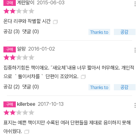
계란말이
2015-06-03
메뉴
온다 리쿠와 작별할 시간
공감 (
3
)
댓글 (0)
알랑
2016-01-02
메뉴
집중하기힘든 책이애오. ˝새오체˝내용 너무 짧아서 허무해오. 개인적
으로 ｀둘이서차를｀ 단편이 조았어요.
공감 (
2
)
댓글 (0)
killerbee
2017-10-13
메뉴
표지는 예쁜 책이지만 수록된 여러 단편들을 제대로 음미하지 못해
아쉬웠다.