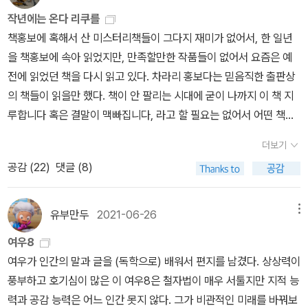
판되고 있는 편은 아니지만앞으로도 온다 리쿠 세계의 확장을 계속
작년에는 온다 리쿠를
즐기고 싶다.
책홍보에 혹해서 산 미스터리책들이 그다지 재미가 없어서, 한 일년
을 책홍보에 속아 읽었지만, 만족할만한 작품들이 없어서 요즘은 예
전에 읽었던 책을 다시 읽고 있다. 차라리 홍보다는 믿음직한 출판상
의 책들이 읽을만 했다. 책이 안 팔리는 시대에 굳이 나까지 이 책 지
루합니다 혹은 결말이 맥빠집니다, 라고 할 필요는 없어서 어떤 책인
지 상품을 올리거나 평은 자제하겠지만, 하도 미스터리 소설 읽는 재
더보기
미가 없어서 나이든 작가야 나이를 속일 수 없으니 할 수 없다손 쳐도,
공감 (
22
)
댓글 (8)
요즘 젊은 작가들은 아이디어는 좋은데, 이야기를 이끌어 나가는 힘
이 부족한 건 어떤 연유일까? 궁금증이 생긴다. 작년에는 온다 리쿠
의 책을 집중적으로 읽었다. 유지니아, 흑과 다의 환상, 밤의 피크닉,
유부만두
2021-06-26
메뉴
삼월은 붉은 구렁을, 코끼리와 귀울음을, 그리고 나와 춤을,을 읽었는
여우8
데, 십년이 지난 지금 읽어도 온다 리쿠만의 노스탤지어의 감성을 그
여우가 인간의 말과 글을 (독학으로) 배워서 편지를 남겼다. 상상력이
대로 느낄 수 있었다.십여년 전에는 출간 할 때마다 사서 읽어서 그 땐
풍부하고 호기심이 많은 이 여우8은 철자법이 매우 서툴지만 지적 능
몰랐는데. 작년 한해 온다 리쿠 책들을 읽으면서 이 작가는 단편과 장
력과 공감 능력은 어느 인간 못지 않다. 그가 비관적인 미래를 바꿔보
편 모두 다 능하구나, 심지어 장편 소설을 쓰기 전에 단편으로 어느 정