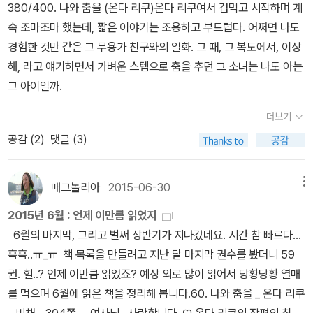
고 있다. 책을 읽게 하려면 책을 금지하는 게 제일이라고 마유미가 말
380/400. 나와 춤을 (온다 리쿠)온다 리쿠여서 겁먹고 시작하며 계
있는 표석들을 눈여겨 볼 사람이 몇이나 될까 모르겠다. 나 역시도 이
했던가.
속 조마조마 했는데, 짧은 이야기는 조용하고 부드럽다. 어쩌면 나도
런 표석에 눈길을 주었던 적이 별로 없다. 건물로도 남아있지 않고, 단
경험한 것만 같은 그 무용가 친구와의 일화. 그 때, 그 복도에서, 이상
순히 터를 표시한 것들에 작가는 찾아가고 상상력을 발휘한다. 영원
해, 라고 얘기하면서 가벼운 스텝으로 춤을 추던 그 소녀는 나도 아는
히 살 것처럼 죽음이란 없는 것처럼 살아가는 우리. 이 표석을 보면 아
그 아이일까.
주 오래전 과거에도 이곳이 삶의 터전으로 살아숨쉬는 사람들의 생활
이 있었음을 알게 한다. 아무래도 이 <아무튼..> 시리즈를 다 읽
더보기
게 될 것 같은 느낌이 다가온다. ㅎㅎ 금정연의 택시는 재밌었다. 자동
공감 (
2
)
댓글 (3)
차 운전면허 도로주행을 배우는 과정을 읽다가 도서관에서 우껴서 등
에 땀이 났다. ㅋㅋㅋ이 정도로 택시를 탄다면 과연 택시 매니아로서
매그놀리아
2015-06-30
메뉴
책을 낼 만하다. 나도 어느덧 기성세대가 되고, 중년이 되고, 당연스레
차를 운전하게 되었다. 편리한 듯 하지만 또 하나의 속박이 되어가는
2015년 6월 : 언제 이만큼 읽었지
자동차라는 물건.. 이 책을 읽고 그런 점에 대해서 생각해보았다.
6월의 마지막, 그리고 벌써 상반기가 지나갔네요. 시간 참 빠르다...
그렇다. 스릴러물에 대해서 이 정도 읽었으면 이러한 책을 낼만하다..
흑흑..ㅠ_ㅠ 책 목록을 만들려고 지난 달 마지막 권수를 봤더니 59
라고감탄을 하게 된다. <아무튼, 택시>와 마찬가지로.이다혜 기자의
권. 헐..? 언제 이만큼 읽었죠? 예상 외로 많이 읽어서 당황당황 열매
목소리는 라디오에서 많이 들었는데 책은 아마도 처음(??) 읽는 것
를 먹으며 6월에 읽은 책을 정리해 봅니다.60. 나와 춤을 _ 온다 리쿠
같다. 이렇게 많은 책을 읽다니 하고 부러워한다. 사실 나는 스릴러물
_ 비채 _ 304쪽 여사님.. 사랑합니다..♡ 온다 리쿠의 장편의 최고