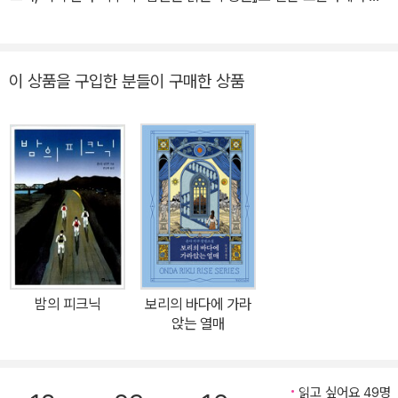
기록을 세우고, 일본 문학사상 최초로 서점대상 1위에 두 번 오른 작
최하는 제20회 노마문예번역상을 수상했다. 영미권 작품 또한 꾸준
가가 되었다. 『초콜릿 코스모스』는 『꿀벌과 천둥』과 『스프링』으로 이
히 옮기고 있다.
어진, 무대 예술의 세계에 대한 탐구의 출발점이다. 뛰어난 재능을 지
이 상품을 구입한 분들이 구매한 상품
닌 두 젊은 여성 배우의 이야기로, 자타공인 온다 리쿠표 『유리 가면』
이라 불리며 수많은 독자를 그의 팬덤으로 끌어들였다. 연극, 그리고
연극을 만드는 사람들에 대한 찬사와 애정으로 가득 차 있는 이 작품
은, 마치 객석 맨 앞줄에 앉아 있는 듯한 강렬한 몰입과 소설에서만 볼
수 있는 아름다운 풍경을 선사한다. 판타지, 호러, 미스터리, SF 등
다양한 장르를 넘나들며 60여 편이 훌쩍 넘는 작품들을 발표했고,
‘노스탤지어의 마법사’라는 애칭으로 불리며 한국과 일본은 물론, 전
세계 독자에게 폭넓게 사랑받고 있다.
밤의 피크닉
보리의 바다에 가라
앉는 열매
읽고 싶어요 49명