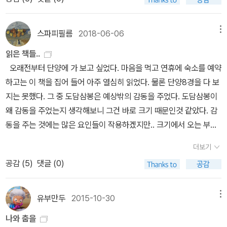
아 수다 떠는 할머니...하나하나가 어쩌면 내가 살았을지도 모르
오체는 영화 <검은 사제들>의 돼지의 편지글 패러디가 가장 기억에
는 또 다른 인생처럼 느껴진다.133p...'TAIPEI는 기억의 축적으로 이
남는다. 이게 다 인간 편의주의고 인간 중심이고 인간 나쁘고 못됐고.
루어져 있어. 도시는 어디나 그렇지만, TAIPEI는 여러 이국의 기억까
스파피필름
2018-06-06
메뉴
압니다.
지 지니고 있지. 난 이곳에서 거리를 걷다 보면 ‘추억‘에 집어삼켜
읽은 책들..
질 것 같아. ‘추억‘은 개인적인 것일 텐데, 나만의 것일 텐데, 이렇
오래전부터 단양에 가 보고 싶었다. 마음을 먹고 연휴에 숙소를 예약
게 골목을 걷다 보면 TAIPEI의 ‘추억‘이 사방에서 성난 물결처럼 밀
하고는 이 책을 집어 들어 아주 열심히 읽었다. 물론 단양8경을 다 보
려들어서 거기에 빠져 허우적거릴 것만 같네.'..'예컨대 저기 기대 세워
지는 못했다. 그 중 도담삼봉은 예상밖의 감동을 주었다. 도담삼봉이
놓은 자전거. 예컨대 포장길에 나란히 선 일륜차의 번호판 중 하나. 허
왜 감동을 주었는지 생각해보니 그건 바로 크기 때문인것 같았다. 감
물어져가는 붉은 벽돌 건물. 벽을 타고 올라가는 전깃줄과 넝쿨. 폐가
동을 주는 것에는 많은 요인들이 작용하겠지만.. 크기에서 오는 부분
의 초인종과 잠긴 우편함. 잠깐이라도 경계를 늦추면 눈으로, 모공으
이 나에게는 중요한 것 같다. 가령 에펠탑을 보고 생각보다 너무 커서
로 ‘추억‘이 침입해. 나 자신이 TAIPEI ‘추억‘의 일부가 되고 말아.'28
더보기
감동을 받거나, 도담삼봉을 보고 아주 크지도 작지도 않은 적당한 크
8p...술과 책의 판매도 호조다. 야간외출금지령 탓에 집에서 술 마시
공감 (
5
)
댓글 (0)
기에 진한 감동을 받거나... 말이다. 아직도 눈에 선하다. 석양에 보았
는 사람이 늘어나는 한편 아침까지 밖에서 노는 사람도 오히려 늘었
던 도담삼봉. 다음날은 충주호 유람선을 탔는데 초반에 옥순봉과 구
다. 라이프스타일이 양극화되었다. 금욕적인 타입과 은밀히 향락
담을 빼고는 똑같은 풍경에 사람들은 졸거나 매점을 들락날락 거렸
유부만두
2015-10-30
메뉴
을 즐기는 타입. 원래 못하게 하면 더 하고 싶어지게 마련이라고 금지
다. 이 책을 읽고 여행을 가서 참 좋았다. 우리 땅 이곳저곳을 더 많이
령 덕에 밤놀이가 전보다 더 재미있어졌어, 하는 일본 사람을 몇 명 알
나와 춤을
많이 글로 남겨주시기를... 가끔 바닥에서 발견하는 역사적 의미가