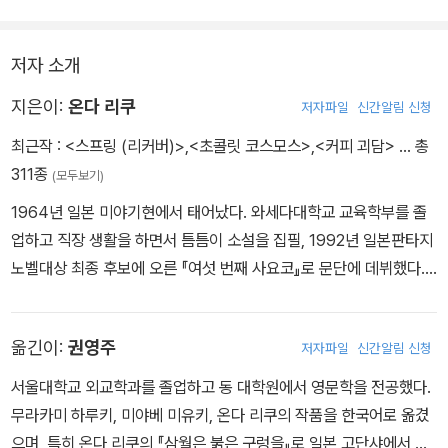
다. 책을 읽게 하려면 책을 금지하는 게 제일이라고 마유미가 말했던
가.
저자 소개
지은이:
온다 리쿠
저자파일
신간알림 신청
최근작 :
<스프링 (리커버)>
,
<초콜릿 코스모스>
,
<커피 괴담>
… 총
311종
(모두보기)
1964년 일본 미야기현에서 태어났다. 와세다대학교 교육학부를 졸
업하고 직장 생활을 하면서 틈틈이 소설을 집필, 1992년 일본판타지
노벨대상 최종 후보에 오른 『여섯 번째 사요코』로 문단에 데뷔했다.
2005년 『밤의 피크닉』으로 제26회 요시카와에이지 문학신인상과
제2회 서점대상을 수상했고, 2006년 『유지니아』로 제59회 일본추
옮긴이:
권영주
저자파일
신간알림 신청
리작가협회상, 2007년 『호텔 정원에서 생긴 일』로 제20회 야마모토
슈고로상을 수상하며 작품성과 대중성을 두루 갖춘 일본의 대표 작가
서울대학교 외교학과를 졸업하고 동 대학원에서 영문학을 전공했다.
로 확고하게 자리매김했다. 2016년에는 『꿀벌과 천둥』으로 제156
무라카미 하루키, 미야베 미유키, 온다 리쿠의 작품을 한국어로 옮겼
회 나오키상과 제14회 서점대상을 사상 최초로 동시에 수상하는 대
으며, 특히 온다 리쿠의 『삼월은 붉은 구렁을』로 일본 고단샤에서 주