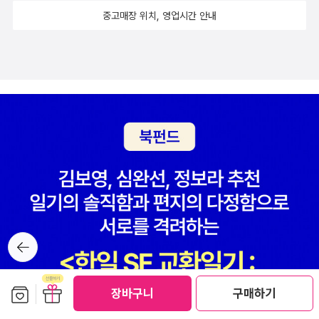
그걸 이제서야 ㅋㅋㅋ 보게되었다!! 아비코 다케마루의 [0의 살
중고매장 위치, 영업시간 안내
인]도 나온지 꽤 시간이 흐른 책. 그 뒤로도 한스미디어에서 온갖 책
이 나왔음. ㅋㅋㅋㅋㅋㅋ 어쨌든 도서관에 신청해 뒀으니 미리 사거
나 하지 않고 인내심을 갖고 기다려보았다. 반면 정말 포기하고
불과 어제(...) 구매할 뻔 한 온다 리쿠의 [나와 춤을]. 뭐, 온다 리쿠니
까 사실 사고 봐야..라고 주로 생각해왔지만, 일단은 빌려 읽어볼테다.
뭐, [한낮의 달을 쫓다]도 그랬다가 이제 살 예정인 걸 뭐. 히히.
캬, 꾸준히 열심히 읽고 또 꾸준히 출간되고 있는 에드 맥베인의 87
분서 시리즈. [사기꾼]에서 깜찍한 표지를 자랑하는 후속권도 나왔지
만, 그것도 신청해뒀지롱. 그건 5월 신청분이라 아직 처리가 안 되고
있는 듯하다. 표지 속 그림이 뭔가 예전에 꽤 돌아다녔던 유명한 외국
신문 만평의 그림을 닮았다. 가즈오 이시구로.. [남아 있는 나날]
뒤로가
도, [녹턴]도 정말 좋았다. 정작 모던 클래식 라인업에서 가장 앞서 있
기
는 [나를 보내지 마]는 아직 못 읽어봤지만. [우리가 고아였을 때]도
보관함담기
선물하기
서점에서 슬쩍 훑어본 것만으로도 가슴이 두근거렸다. 이것도 솔직히
장바구니
구매하기
서점에서 살 뻔 했던 책. 이거 보고 [탐정 매뉴얼] 생각난 사람..