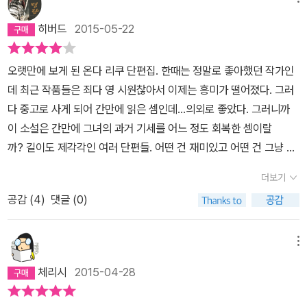
히버드
2015-05-22
오랫만에 보게 된 온다 리쿠 단편집. 한때는 정말로 좋아했던 작가인
데 최근 작품들은 죄다 영 시원찮아서 이제는 흥미가 떨어졌다. 그러
다 중고로 사게 되어 간만에 읽은 셈인데...의외로 좋았다. 그러니까
이 소설은 간만에 그녀의 과거 기세를 어느 정도 회복한 셈이랄
까? 길이도 제각각인 여러 단편들. 어떤 건 재미있고 어떤 건 그냥 그
렇지만 여하간 한권을 다 보는 내내 거의 다 즐거운 편이니 오랫만에
더보기
믿고 봐도 괜찮을 온다 리쿠의 소설이다.
공감 (
4
)
댓글 (0)
메뉴
체리시
2015-04-28