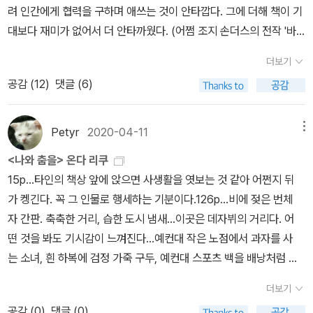
려 인간에게 협력을 구하며 애쓰는 것이 안타깝다. 그에 더해 책이 기
도 이야기의 뼈대를 만들어 놓았다가, 몇년 후에라도 자신이 완결했
대보다 재미가 없어서 더 안타까웠다. (어쩜 조지 손더스의 전작 '바
던 단편을 더 살리고 싶으면, 더 좋은 작품을 장편으로 만들어 낼 줄
르도의 링컨' 만큼이나 재미가 없어서 마음이 아팠다.)동물의 목소리,
아는 작가구나 싶었다. 삼월은 붉은 구렁을,의 한 단편에서 흑과 다의
더보기
더 나아가 동물의 글을 '그대로' 전하는 소설은 이미 만난 적이 있다.
환상이 확장되었고, 나와 춤을, 의 단편들을 다시 읽었을 때는단편들
공감 (
12
)
댓글 (6)
(소세키의 고양이는 글을 쓰지는 않았고 이야기만 전했지, 아마?) 직
이 열린 구조라서 나중에 장편으로 갈 수 있는 통로를 만들어 냈고, 심
접 타자를 쓰느라, 혹은 글자를 쓰느라 (해부학적 어려움을 안고) 고
지어 독자인 내가 이 이야기를 내가 좀 더 확장시켜 볼까하는, 독자의
생하는 개를 두 마리 안다. 온다 리쿠의 '충고'의 개는 주인에게 닥친
Petyr
2020-04-11
메뉴
상상력을 자극하는 구조여서 새롭게 읽을 수 있었다. 물론 워낙 다작
위험을 경고하고 장자자/메시의 개 리트리버는 타자기를 사용해서 오
인 작가라 작품의 편차가 안 날 수는 없다. 몇 몇의장편은 실망스럽기
<나와 춤을> 온다 리쿠
랜 시간 주인과의 인연, 인간의 생활사를 관찰하고 있다. 자연의 친근
도 하였지만, 작년에 내가 다시 읽은 온다 리쿠의 작품들은 십년이 지
15p...타인의 책상 앞에 앉으면 사생활을 엿보는 것 같아 어쩐지 뒤
하고 순수한 시선으로 인간의 파괴적 행동을 묘사하고 자신의 의견을
난 지금 다시 읽어도 흔잡을 데가 없다. 이래서 좋은 작품은 수십년이
가 켕긴다. 꼭 그 인물로 행세하는 기분이다.126p...비에 젖은 번체
전달하는 여우8의 편지는 의미가 크다. 하지만 -해요, 투의 어느 정도
흘러도 살아 남을 수 있는, 영생을 획득한 작품이 될 수 있는 것인지도
자 간판. 축축한 거리, 습한 도시 냄새...이곳은 데자뷔의 거리다. 어
귀엽고 (하지만 애써 안 귀여우려 쿨하게 군다) 망가진 철자로 수십
모르겠다.
떤 것을 봐도 기시감이 느껴진다...예컨대 작은 노점에서 과자를 사
쪽의 이야기를 따라가기는 지치는 일이다. 나 역시 멍청한 인간이기
는 소녀, 흰 하복에 검정 가죽 구두, 예컨대 스포츠 백을 배낭처럼 등
때문인지도 모른다. (혹시나 저 '안녕하세요 저는 소설가의 개이고'에
에 지고 농구공을 튀기며 걸어가는 소년, 예컨대 가게 앞 테이블에
관심이 생기는 분들께, 재미 없어요. 읽지 말아요. 저도 이 책 추천한
더보기
서 쌀국수를 먹는 어머니와 아이. 예컨대 건어물 가게 앞에 걸터앉
친구랑 싸웠어요.) 그나저나 동물 목소리 (여우8 보다 덜 똘똘한) -새
공감 (
0
)
댓글 (0)