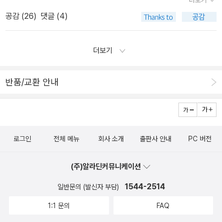
를 불렀던 모리 카오루의 [셜리] 2권이 국내정발되었고 ㅠㅠㅠㅠㅠ
톰>의 한 에피소드를 재해석해서 그린 작품. 로봇과 인간에 대한 성
태 계속 꽂아만 두고 있는 [리뎀션]이지요. 흐흐. 69. 사기꾼 _ 에드
공감 (
26
)
댓글 (4)
[파한집]을 또 기대할 수 있길 간절히 바라는 윤지운 쌤의 [무명기]!!!
찰이 뛰어나다. 이외에 아즈마 히데오의 <실종일기>, 다니구치 지로
맥베인 _ 피니스아프리카에 _ 276쪽 현재 제일 판치고 있는 범죄
하... 예전에 밍크를 열심히 애독하던 시절 윤지운샘한테 메일도 보내
의 <선생님의 가방>을 흥미롭게 읽었고오현종 작가의 신작 <옛날 옛
가 바로 이 사기 아닙니까? 큰 사건 작은 사건 어디있나 여기있지. 사
고 답장도 받고 그랬었는데 ㅠㅠㅠㅠㅠㅠ [허쉬]를 실시간으로 읽던
더보기
적에 자객의 칼날은>, 요네자와 호노부 <두 사람의 거리 추정>도 구
기꾼과 살인범의 멋진(?) 콜라보레이션(?).70. B컷 _ 김태형 외 6인
그 즐거움을 지금은 못 누리는 게 아쉽기 그지없다. 모든 작품을 다 챙
입. 최근에 책과 밀접히 관련된 일을 하다보니 회사에서도 책을 사서
_ 달 _ 416쪽 세상 밖에 나오지 못한 책 표지들과 그에 대한 작업
겨보진 못했지만(이라고 말한 시점에서 이미 자격미달이지만 ;;;;) 그
읽고그러면서 취미와 일이 막 섞이고 그러고 있다. 하하. 좋은 건지.
반품/교환 안내
과정을 흥미롭게 만나볼 수 있습니다. 표지족들이여, 한 번쯤은 들춰
때나 지금이나 윤지운샘은 나의 완소 한국순정만화 작가님이시다. 으
보소서! 71. 벚꽃, 다시 벚꽃 _ 미야베 미유키 _ 비채 _ 632쪽72. 셜
헤헤. 어쨌든, 저 책들로 5만원 조각맞추기를 위해 다시 판을 짜
록 홈즈 : 모리어티의 죽음 _ 앤터니 호로비츠 _ 황금가지 _ 424쪽
게 생겼지만 그거야 늘 즐거운 일이니까. 집에 그득히 쌓여있는 책을
이 대형 떡밥은 지나칠 수가 없다! 그래도 셜록 홈즈가 보고 싶네요.
한 권 두 권 읽어나가는 재미도 있지만, 신간을 영접할 수 있다는 것은
훌쩍. 나중에 나타났지만. 6월을 마지막으로 장식하기 위해 도서관
로그인
전체 메뉴
회사 소개
출판사 안내
PC 버전
정말 가뭄에 단비 같은 달콤한 소식이다! 내일 대출하러 가기 전 신나
에서 빌린 책을 읽고 있는데요, 와 3일간 50페이지 읽었어요... 핵노
서 잠깐 뭘 먼저 읽을까? 고민을 해 본다. 영접 예정 도서들. 마야
잼이라 그냥 제끼고 다른 책부터 읽어야겠다며 ㅋㅋㅋㅋㅋ 그래도
(주)알라딘커뮤니케이션
유타카의 [파이어플라이관 살인사건]... 북스토리의 분권 신공은 정말
이달에는 비소설을 두 권이나 읽어서^_^ 개인적으로 괜히 뿌듯해하고
1544-2514
일반문의 (발신자 부담)
나를 분노케-_- 한다. 책 한 권에 여백이 넘쳐나게끔 편집하고 분권이
있습니다. 2월에 못 읽은 걸 만회하는 것 같기도 하고요. 헤헤.. 6월
라니... 짜증나서 일단 도서관에서 빌려 읽은 다음 구매를 고민해 보기
1:1 문의
FAQ
의 마지막 날을 반가운 장밋비로 장식하고 7월부터 또 달려봅시다!
로 결정. 와.. 이거 서점에서 구경하고 왔다고 페이퍼에 쓴 것 같은데