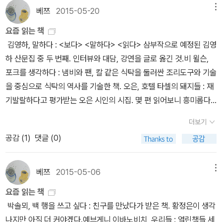
보는 건 나쁘지 않은 것 같다. 예전에 가방을 하나 사자마자 다음날 쇼
관심이 생긴 작가이다. 이전 책들도 찾아읽어봐야겠다.
베쯔
2015-05-20
메뉴
이야기는 흥미로운데 왠지 그 시절의 일본의 이야기는 뭔가 꺼려지는
핑몰에서 할인쿠폰을 뿌렸다. 물론 알라딘에서 책 5만원 어치 사자마
탓도 있고요.....ㅋㅋㅋㅋ 결국은 자가당착이라는 것은 저도 알고 있습
요즘 읽는 책
자 다음날 사은품 증정이 시작되어 피눈물을 흘리며 추가 주문을 한
니다 흑.. 걍 괜히..;;64. 우리가 고아였을 때 _ 가즈오 이시구로 _ 민
김영하, 말하다 : <보다> <말하다> <읽다> 삼부작으로 예정된 김영
것은 말할 것도 없지. 혹은, 꾸역꾸역 가격을 맞춰 크게 '당장 읽겠
음사 _ 452쪽 장편소설임에도 불구하고 전혀 다른 분위기의 이야
하 산문집 중 두 번째. 인터뷰와 대담, 강연을 글로 옮긴 것.비 윌슨,
다'는 생각은 덜한(어쨌든 언젠가 읽긴 읽는다는 생각으로 사긴 한다
기가 빛깔을 바꾸며 등장해 깜짝 놀란 소설입니다. 탐정으로 활동하
포크를 생각하다 : 냄비와 팬, 칼 같은 식탁을 둘러싼 조리도구와 기술
만) 책을 결제를 하고 며칠 안에 정말 무조건 지금 사야만 하는 책이
며 자신의 부모님의 행방을 찾으려 하는 주인공과 그 주인공의 상하
을 중심으로 식탁의 역사를 기술한 책. 오은, 호텔 타셀의 돼지들 : 재
출간이 된다거나... 그 뒤로 여튼 나는 교훈을 얻은 것이다... 받고, 북
이에서의 어린 시절, 그리고 다시 찾은 전쟁 중인 상하이에서 그가 만
기발랄하다고 평가받는 오은 시인의 시집. 몇 편 읽어보니 흥미롭다.
파우치도 아직 증정하는 것을 보면 다음달 사은품도 한 번 기다려 본
나게 된 것은 무엇일까요? '우리가 고아였을 때'의 상징성을 완벽하게
소네 게이스케, 침저어 : 제 53회 에도가와 란포상 수상작. 형사가 나
다음 책을 사야겠다는 것...... 그래서 장바구니에서 결제를 기다리
더보기
이해했다고 할 수는 없지만, [남아 있는 나날]과 닮은 듯 닮지 않은 가
오는 추리물, 오랜만에 읽어본다.가와카미 히로미, 니시노 유키히코
고 있는 책은, 비채와 알라딘의 콜라보레이션으로 요 네스뵈의 [데
공감 (
1
)
댓글 (0)
즈오 이시구로의 세계는 계속해서 만나보고 싶습니다.65. 뱀이 깨어
의 연애와 모험 : 다니구치 지로 만화 <선생님의 가방>의 원작으로
빌스 스타]의 첫 문장이 새겨진 미니보틀 이벤트 중이다. 정 안 되면
나는 마을 _ 샤론 볼턴 _ 엘릭시르 _ 624쪽 뭔가 현대적인 고딕
유명한 작가. 연작 단편집으로 일본 사소설 느낌 충만.구로다 이오우,
이거라도 건져볼까 생각 중. (실은 1타 2피를 노렸지만, 또 사정이 달
소설 어쩌고 하길래, 그 와중에 감각적인 표지에 왠지 모를 [탐정 매
가지 상/하 : 세미콜론에서 나온 '가지'를 소재로 한 만화. 리얼한 설정
베쯔
2015-05-06
메뉴
라졌으니 ㅋㅋㅋ) 도조 겐야 시리즈 중 아직 못 읽은 [미즈치처럼 가
뉴얼]의 망삘이 들었으나 제 예상을 엇나가 재미있게 읽었습니다. 무
과 그림체, 처음에는 낯설지만 읽을 만한 가치가 있음.전건우, 밤의 이
라앉는 것]과 예전에 읽었고 뭐 그냥저냥, 이었지만 그냥 생각나면 한
요즘 읽는 책
언가 결핍되어있는 여자 주인공이 유령과 뱀 소동, 그리고 그를 잇는
야기꾼들 : 전건우 작가의 데뷔작. 젊은 작가의 장르 실험. 도입부가
두 권씩 결국 집에 들여두는 온다 리쿠의 오래된 책 하나. 그리고
박솔뫼, 백 행을 쓰고 싶다 : 친구를 만났다가 받은 책. 황정은이 생각
살인사건에 휘말리면서 자기 자신의 모습을 다시 찾아가는 성장적인
훌륭했고 밤에 모여 무서운 이야기를 듣는다는 설정은 어디서 본 듯
5만원을 채우기 위해 오랜 리스트를 뒤져본다. [혼조 후카가와의 기
나지만 아직 더 커야겠다.예브게니 이바노비치, 우리들 : 열린책들 세
요소가 흥미롭습니다. 캐릭터들이 아주 잘 그려져 있어서 매력적인