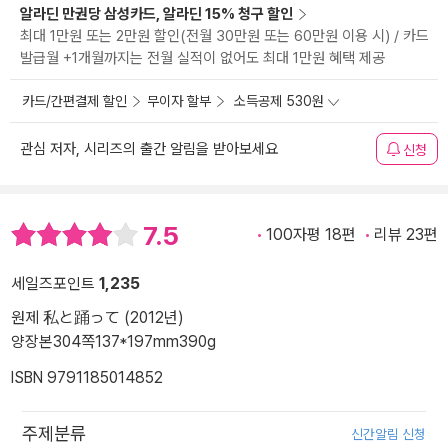
알라딘 만권당 삼성카드, 알라딘 15% 청구 할인
최대 1만원 또는 2만원 할인(전월 30만원 또는 60만원 이용 시) / 카드
발급월 +1개월까지는 전월 실적이 없어도 최대 1만원 혜택 제공
카드/간편결제 할인
무이자 할부
소득공제 530원
관심 저자, 시리즈의 출간 알림을 받아보세요
신청
7.5
100자평 18편
리뷰 23편
세일즈포인트
1,235
원제 私と踊って (2012년)
양장본
304쪽
137*197mm
390g
ISBN 9791185014852
주제분류
신간알림 신청