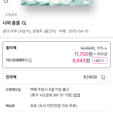
소득공제
나와 춤을
온다 리쿠
(지은이),
권영주
(옮긴이)
비채
2015-04-15
종이책
13,000
원,
10%
11,700
원
+ 650원
9,945
원
카드최대혜택가
더보기
전자책
8,190
원
수령예상일
택배 주문시 8월 11일 출고
(중구 서소문로 89-31 기준)
변경
배송료
유료 (도서 1만5천원 이상 무료)