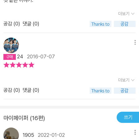
리쿠가 발표하는 단편집에는 장편 소설의 뒷이야기가 실리는 경우가
많다는 것도 독특한 점이다.'나와 춤을'에는 온다 리쿠의 실험적인 소
더보기
설 '호텔 정원에서 생긴 일'에 나온 에피소드의 뒷 이야기 [변명]이 나
공감 (
0
)
댓글 (0)
온다.'호텔 정원에서 생긴 일'은 연극을 주체로 여러 이야기를 동시에
정신 없이 풀어내는 추리소설로호불호가 갈릴만한 소설이지만 개인
메뉴
적으로는 굉장히 재미있게 읽엇다.물론 [변명] 그 자체로도 분위기를
즐길 수 있는 재미있는 단편이다. 대부분의 작품이 만족스러웠지만
24
2016-07-07
강력하게 추천하고 싶은 작품은 [변심], [충고], [소녀계 만다라], [오
해], [협력], [이유], [화성의 운하], [둘이서 차를], [나와 춤을] 정도
더보기
이다.[충고]와 [협력], [이유]는 재치가 넘치는 이야기들로 어떻게 이
런 상상력이 나왔을까 감탄이 나왔다. [소녀계 만다라]또한 예전에 나
공감 (
0
)
댓글 (0)
온 단편 [관광 여행]이 생각나는 기발한 작품이다.작가의 후기에서 장
편 소설로 써보고 싶다고 하는 말을 보고 나니 더욱 기대가 된다.단편
소설의 경우 표제작이 가장 재미있는 경우가 빈번한데 역시나 [나와
쓰기
마이페이퍼 (16편)
춤을]도 만족스러운 단편이었다.'초콜릿 코스모스'의 무용 버전이라
는 생각이 들었다. 최근에는 온다 리쿠의 작품들이 한국에서 많이 출
1905
2022-01-02
메뉴