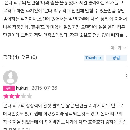
온다 리쿠의 단편집 '나와 춤을'을 읽었다. 제일 좋아하는 작가를 고
르라고 하면 주저없이 '온다 리쿠'라고 단번에 말할 수 있을만큼 정말
좋아하는 작가이다.소설에 있어서는 작년 7월에 나온 '몽위'에 이어서
나온 작품인데, '몽위'도 재미있게 읽었지만 오랜만에 읽은 온다 리쿠
단편이라 그런지 정말 만족스러웠다. 장편 소설도 정신 없이 빠져들
게 하는 온다 리쿠는 단편 소설에 있어서도 만만치 않은 내공을 발휘
더보기
한다.특히 짧은 분량의 단편을 주로 내놓으면서 몇 안되는 페이지 속
공감 (
4
)
댓글 (0)
에서 긴장감과 재미, 반전까지 선사하는 재주는 탁월하다고 생각한
다.이번 작품 '나와 춤을'에서도 그 재주는 어김없이 발휘되었다고 할
수 있다.첫 단편 [변심]에서 갑자기 사라져버린 친구를 찾기 위해 탐
메뉴
정의 면모를 보여주는 시로야마의 이야기를 읽는 동시에나는 온다 리
kukuri
2015-07-26
쿠의 세계에 빠져들었다. 온다 리쿠 소설의 특징 중 하나는 끝없이 세
계를 확장해 나간다는 것이다.전에 썼던 작품에서 이어지는 소설을
온다 리쿠의 상상력이 맘껏 발휘된 짧은 단편들 이야기.너무 안드로
쓰기도 하고, 등장인물 중 하나가 나오는 소설을 쓰기도 한다.하지만
메다인것도 있고 원래 이랬었지라 생각되는것도 있고. 온다 리쿠의
다른 작가와 달리 이에서 그치지 않고 소설 속에 등장하는 소설, 이야
책을 처음 읽었는데 이 책이라면....작가에 대한 호불호가 강하게 갈릴
기, 등장인물을 가지고도 새로운 이야기를 만들어낸다.그리고 온다
것 같은 이야기.