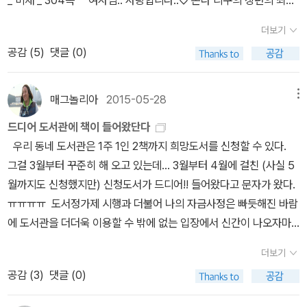
이나 추리소설 같은 것에는 관심이 없지만 이 책 자체는 누군가에게
봉이 [유지니아]라면 단편의 최고봉은 [나와 춤을]이라고 하겠습니
더보기
는 참 값진 책일 것 같다. 우연히도 동시대를 살아왔구나 하는 반가
다. 일단은요, 일단 제가 읽은 데까지는!! 61. 파이어플라이관 살인사
공감 (
5
)
댓글 (0)
움. 지난 시대의 놀라운 발견을 후대인이 똑같은 강도로 경험하기는
건 1 _ 마야 유타카 _ 북스토리 _ 264쪽62. 파이어플라이관 살인사
어렵다는 말에 무릎을 친다. <식스센스>를 그 시대에 보고 우와 하는
건 2 _ 마야 유타카 _ 북스토리 _ 272쪽 마야 유타카 치고 얌전한
것이랑, 예전에 그런 반전이 대단한 영화가 있었다더라하고 나중에
소설입니다. 재미는 있습니다만 좀 덜 충만한 똘끼와 너무한 분권 구
매그놀리아
2015-05-28
메뉴
찾아보는 것은 다르다. 비틀즈 음악을 좋아하는 것과 진짜 그 시대를
성이 구입을 망설이게 하는군요. 그래도 마지막 장의 수수께끼를 풀
드디어 도서관에 책이 들어왔단다
겪은 것과는 천지차이인 것처럼. 그래서 <아무튼, 스릴러>에 나왔
기 위해서 언젠가 다시 읽긴 읽을듯 합니다. 그냥 그런 채 지나가도 되
우리 동네 도서관은 1주 1인 2책까지 희망도서를 신청할 수 있다.
던 책 중에 내가 읽어볼만한 책을 골라 읽었는데....단편 '충고'와 '협
지만 왠지 궁금해서 ㅋㅋㅋㅋ 아시는 분의 제보 기다립니다.. 헤헤..6
그걸 3월부터 꾸준히 해 오고 있는데... 3월부터 4월에 걸친 (사실 5
력'을 읽고 깜짝 놀랐다. 꼭 읽어보시길..... 거의 의무감으로 읽
3. 서루조당 파효 _ 교고쿠 나쓰히코 _ 손안의책 _ 472쪽 우째 교
월까지도 신청했지만) 신청도서가 드디어!! 들어왔다고 문자가 왔다.
었다. 큰일(!!)이다.어이구야... 집안이 뭐 이러냐. 자식들에게 사랑을
고쿠 나쓰히코의 교고쿠도 시리즈를 왕창 모으는 와중에 결국 먼저
ㅠㅠㅠㅠ 도서정가제 시행과 더불어 나의 자금사정은 빠듯해진 바람
확인하고 부모의 재산을 서로 갖으려 싸우다 죽고... 해설이 더 대단하
읽게 된 것은 새로운 시리즈,군요. 뭐지. 메이지 유신 이후 급변하는
에 도서관을 더더욱 이용할 수 밖에 없는 입장에서 신간이 나오자마
다는 생각을 한다. 나는 한번도 휴양지에 가볼 생각을 못했다.
근대 일본에서 자신만의 책 한 권을 찾아다니는 사람, 그리고 그런 책
자 신청해놓고 보지도 못하고... 막상 사자니 또 망설여지고... 하는 기
보라카이, 세부, 다낭, 코타키나발루 같은.. 그런데 미래에 보라카이를
을 팔아 책을 공양하는 서루조당의 주인의 이야기가 담겨 있습니다.
더보기
다림이 일단은 해소되는구나! 알라딘 보틀이 탐이나도 못 살 정도였
가게 된다면 그것은 순전히 이 책 때문이다. 3박 5일의 신혼여행기를
직접 등장하거나 혹은 지나가듯 언급되는 실존 인물들의 이야기..가
공감 (
3
)
댓글 (0)
으나, 희망도서로 신청해 뒀던 온다 리쿠의 [나와 춤을]과 함께 결제
책 한권으로 엮는 필력에 예사롭지(?) 않은 사상까지 나를 매혹시켰
재미있을 수도 있는데 이즈미 쿄카와 나쓰메 소세키 밖에 모르겠더군
직전까지 간 것이 어제. 어쨌든 뭔가 사기 전에 며칠 정도 고민을 해
다. 장강명의 <한국이 싫어서>를 작년에 처음 읽어보았는데 새롭게
요. 게다가 그 밖의 인물을 굳이 찾아보고 싶지는 않습니다. 책이 대한