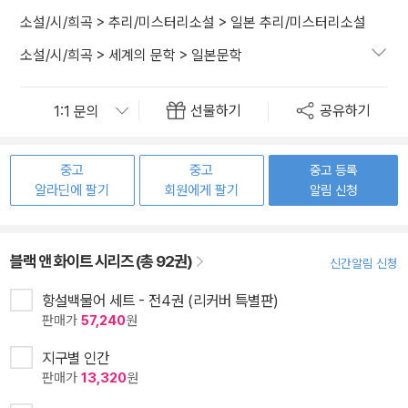
소설/시/희곡
>
추리/미스터리소설
>
일본 추리/미스터리소설
소설/시/희곡
>
세계의 문학
>
일본문학
선물하기
공유하기
중고
중고
중고 등록
알라딘에 팔기
회원에게 팔기
알림 신청
블랙 앤 화이트 시리즈 (총 92권)
신간알림 신청
항설백물어 세트 - 전4권 (리커버 특별판)
판매가
57,240
원
지구별 인간
판매가
13,320
원