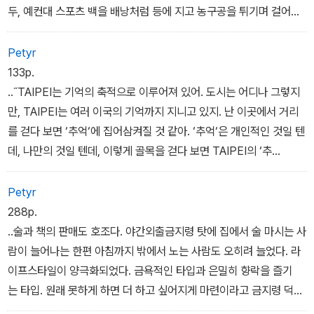
두 아이는 나를 물끄러미 응시하며 입을 모아 이렇게 말한다.
두, 예컨대 스포츠 백을 배낭처럼 등에 지고 농구공을 튀기며 걸어가
나랑 춤추자.
는 소년, 예컨대 가게 앞 테이블에서 쌀국수를 먹는 어머니와 아이. 예
응, 좋아.
컨대 건어물 가게 앞에 걸터앉아 수다 떠는 할머니.
Petyr
나는 두 아이를 향해 힘차게 고개를 끄덕인다._<나와 춤을>
..하나하나가 어쩌면 내가 살았을지도 모르는 또 다른 인생처럼 느껴
133p.
진다.
..˝TAIPEI는 기억의 축적으로 이루어져 있어. 도시는 어디나 그렇지
땅에 떨어져 있던 삐라를 주워 읽어보았다. 어려운 한자도 있었지만
만, TAIPEI는 여러 이국의 기억까지 지니고 있지. 난 이곳에서 거리
이렇게 쓰여 있었다.
를 걷다 보면 ‘추억‘에 집어삼켜질 것 같아. ‘추억‘은 개인적인 것일 텐
‘정부는 즉각 도쿄에 선포된 계엄령을 해제하라. 도쿄는 이미 부흥했
데, 나만의 것일 텐데, 이렇게 골목을 걷다 보면 TAIPEI의 ‘추
다. 현재 일본은 지진으로 인한 혼란을 수습한다는 명목으로 일부 독
억‘이 사방에서 성난 물결처럼 밀려들어서 거기에 빠져 허우적거
재자에게 편리한 관리통제 사회가 되고 말았다. 깨어나라, 도쿄 도민.
릴 것만 같네.˝
Petyr
저항하라, 일본인.’
..˝예컨대 저기 기대 세워놓은 자전거. 예컨대 포장길에 나란히 선 일
288p.
어디선가 경찰관이 나타났다. 누가 신고했나 보다. 경찰관들을 보기
륜차의 번호판 중 하나. 허물어져가는 붉은 벽돌 건물. 벽을 타고 올라
..술과 책의 판매도 호조다. 야간외출금지령 탓에 집에서 술 마시는 사
무섭게 남자들은 뿔뿔이 흩어져 달아났다._<도쿄의 일기>
가는 전깃줄과 넝쿨. 폐가의 초인종과 잠긴 우편함. 잠깐이라도 경계
람이 늘어나는 한편 아침까지 밖에서 노는 사람도 오히려 늘었다. 라
를 늦추면 눈으로, 모공으로 ‘추억‘이 침입해. 나 자신이 TAIPEI ‘추
이프스타일이 양극화되었다. 금욕적인 타입과 은밀히 향락을 즐기
억‘의 일부가 되고 말아.˝
는 타입. 원래 못하게 하면 더 하고 싶어지게 마련이라고 금지령 덕
에 밤놀이가 전보다 더 재미있어졌어, 하는 일본 사람을 몇 명 알고 있