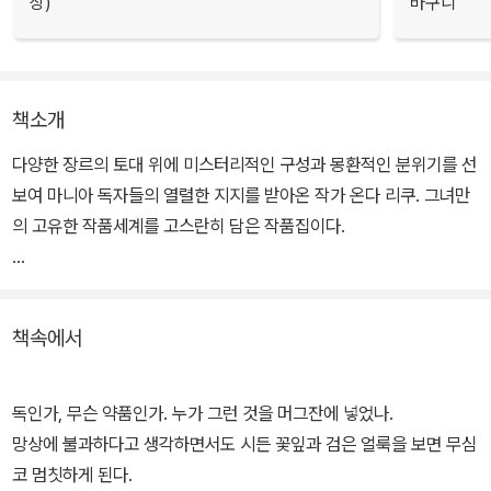
상)
바구니
책소개
다양한 장르의 토대 위에 미스터리적인 구성과 몽환적인 분위기를 선
보여 마니아 독자들의 열렬한 지지를 받아온 작가 온다 리쿠. 그녀만
의 고유한 작품세계를 고스란히 담은 작품집이다.
<나와 춤을>은 보이지 않는 7의 나라에서 온 여자, 충고하는 개와 모
사꾼 고양이, 천천히 조금씩 움직이는 세계, 사진으로 과거를 읽는 청
책속에서
년, 계엄령이 내려진 도쿄에서 맛보는 과자 등 과거와 미래, 사람과 사
물, 일상과 비非일상을 오가며 창조해낸 19편의 다종다양한 이야기
가 담긴 세 번째 비非시리즈 단편집이다.
독인가, 무슨 약품인가. 누가 그런 것을 머그잔에 넣었나.
망상에 불과하다고 생각하면서도 시든 꽃잎과 검은 얼룩을 보면 무심
전체적으로 경쾌하고 활기 넘치는 분위기 속 아련한 노스탤지어가 감
코 멈칫하게 된다.