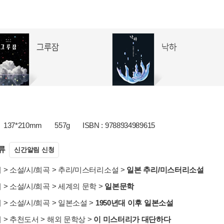
137*210mm
557g
ISBN : 9788934989615
류
신간알림 신청
서
>
소설/시/희곡
>
추리/미스터리소설
>
일본 추리/미스터리소설
서
>
소설/시/희곡
>
세계의 문학
>
일본문학
서
>
소설/시/희곡
>
일본소설
>
1950년대 이후 일본소설
서
>
추천도서
>
해외 문학상
>
이 미스터리가 대단하다