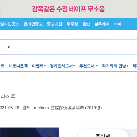
알라딘굿즈
온라인중고
중고매장
우주점
음반
블루레이
커피
서
스트
새로나온책
이벤트
정가인하도서
추천도서
작가와의 만남
북
리즈 95
021-05-26
원제 : medium-霊媒探偵城塚翡翠 (2019년)
종이책