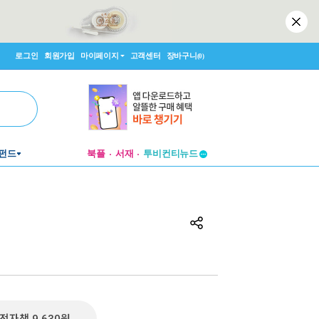
로그인
회원가입
마이페이지
고객센터
장바구니
(0)
펀드
북플
서재
투비컨티뉴드
창작플랫폼
투비컨티뉴드