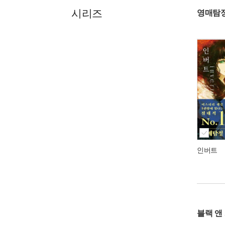
시리즈
영매탐
인버트
블랙 앤