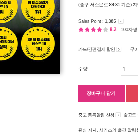
(중구 서소문로 89-31 기준)
지
Sales Point :
1,385
8.2
100자평(
카드/간편결제 할인
무이
수량
장바구니 담기
중고로
중고 등록알림 신청
관심 저자, 시리즈의 출간 알