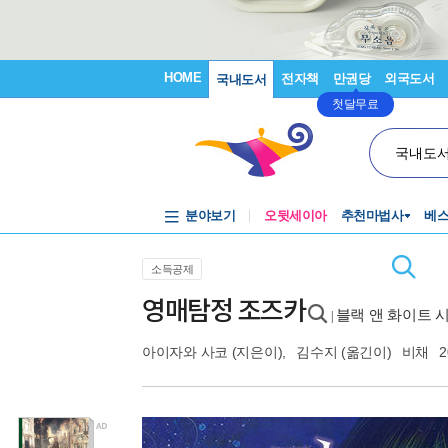
HOME
전자책
만권당
외국도서
국내도서
첫달무료
국내도
분야보기
오뒷세이아
추천마법사
베
소득공제
영매탐정 조즈카
블랙 앤 화이트 시
|
아이자와 사코
(지은이),
김수지
(옮긴이)
비채
2