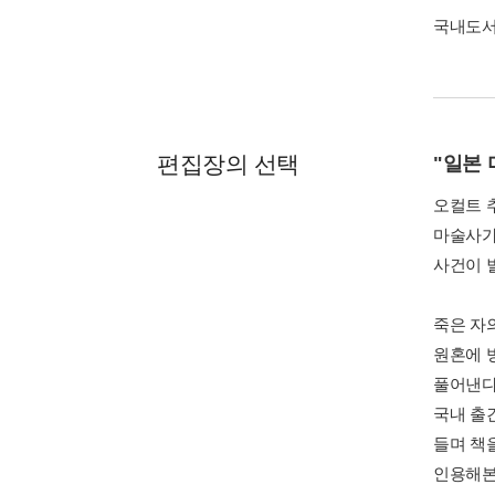
국내도
편집장의 선택
"일본 
오컬트 
마술사가
사건이 
죽은 자
원혼에 
풀어낸다.
국내 출
들며 책
인용해본다