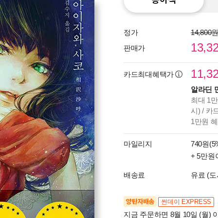
정가
14,800
13,3
판매가
11,3
카드최대혜택가
알라딘 
최대 1만
시) / 
1만원 
마일리지
740원(5
+ 5만원
배송료
유료 (도
양탄자배송
썬데이 EXPRESS
지금 주문하면 8월 10일 (월) 