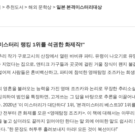
서
>
추천도서
>
해외 문학상
>
일본 본격미스터리대상
미스터리 랭킹 1위를 석권한 화제작!"
추리 작가 구로고시의 산장에서 열린 바비큐 파티. 유령이 나오기로 유
 지었다는 집으로, 앤티크 가구들과 곳곳에 걸린 거울 장식이 왠지 불
벌어져 사람들은 혼비백산하고, 파티에 참석한 영매탐정 조즈카는 희생자
의 영혼을 불러오는 능력을 가진 영매 조즈카와 논리로 무장한 추리소설
빙의하여 범인을 특정하면, 고게쓰는 그 답을 바탕으로 추론을 이끌어내
 2020년 '이 미스터리가 대단하다' 1위, '본격미스터리 베스트10' 
간 전부터 큰 화제를 모은 <영매탐정 조즈카>. 이 책에 대해서는 아무리
을 놓고 싶더라도 끝까지 읽어야만 한다는 말 외에 어떠한 말도 쉽사리 
. "한 문장도 허투루 흘려보내지 마라! 모든 것이 복선이다!"