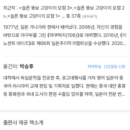
최근작 :
<슬픈 뚱보 고양이의 모험 3>
,
<슬픈 뚱보 고양이의 모험 2
>
,
<슬픈 뚱보 고양이의 모험 1>
… 총 37종
(모두보기)
1977년, 일본 가나가와 현에서 태어났다. 2008년, 자신의 경험을
바탕으로 야구부를 그린 《햐쿠하치(108)》로 데뷔했다. 2016년, 《이
노센트 데이즈》로 제68회 일본추리작가협회상을 수상했다. 2020년
에는 《더 로열 패밀리》로 JRA상 마사문화상과 제33회 야마모토 슈
고로상을 수상했다. 최근 지은 책으로는 《웃는 마트료시카》, 《8월의
옮긴이:
박승후
저자파일
신간알림 신청
어머니》 등이 있다. 2022년부터 도쿄에 거주하고 있다.
대학에서 독일문학을 전공한 후, 광고대행사를 거쳐 영어 일본어 중
국어 러시아어 교재 편집 및 기획자로 일했다. 현재는 중국 대만 홍콩
등 중화권과 국내 도서의 판권 수출입 업무를 하며, 일본어 전문 번역
가로 활동중이다.
출판사 제공 책소개