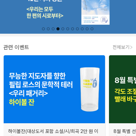
관련 이벤트
전체보기
하이볼잔(대상도서 포함 소설/시/희곡 2만 원 이
8월 특별 선