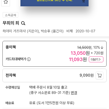
소득공제
무죄의 죄
하야미 가즈마사
(지은이),
박승후
(옮긴이)
비채
2020-10-07
종이책
14,500
원,
10%
13,050
원
+ 720원
11,093
원
카드최대혜택가
더보기
전자책
9,090
원
수령예상일
택배 주문시 8월 10일 출고
(중구 서소문로 89-31 기준)
변경
배송료
유료 (도서 1만5천원 이상 무료)