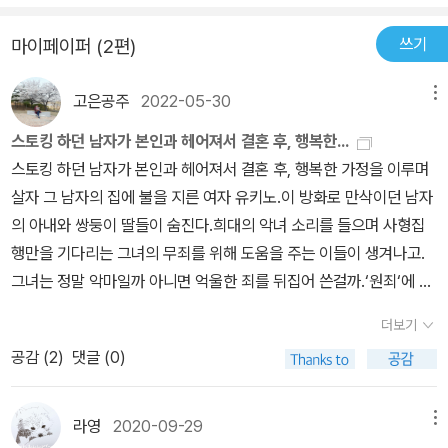
않았을까 생각해본다. 너무나 안타까운 그녀의 삶에 너무나도 우울해
쓰기
마이페이퍼 (2편)
진다.
고은공주
2022-05-30
메뉴
스토킹 하던 남자가 본인과 헤어져서 결혼 후, 행복한...
스토킹 하던 남자가 본인과 헤어져서 결혼 후, 행복한 가정을 이루며
살자 그 남자의 집에 불을 지른 여자 유키노.이 방화로 만삭이던 남자
의 아내와 쌍둥이 딸들이 숨진다.희대의 악녀 소리를 들으며 사형집
행만을 기다리는 그녀의 무죄를 위해 도움을 주는 이들이 생겨나고.
그녀는 정말 악마일까 아니면 억울한 죄를 뒤집어 쓴걸까.‘원죄‘에 대
해 생각하게 하지만,매우 우울한 소설.최근 일본의 사회파 미스터리
더보기
소설 중에는 ‘원죄‘를 다른 소설들이 많다.‘원죄‘야 말로 사형 집행 제
공감 (
2
)
댓글 (0)
도를 반대하는 사람들의 목소리인 것이다.한국은 최근 집행은 하지
않지만 여전히 사형제도를 유지하는 국가이고, 나는 사형제도를 찬성
하는 사람이다. 그럼에도 불구하고 ‘원죄‘ 에 대한 모순은 누가 해결할
라영
2020-09-29
메뉴