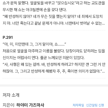
한층 높은 목소리가 법정 안에 울렸다.
쇼가 문득 말했다. 얼굴빛을 바꾸고 “앉으십시오”라고 하는 교도관을
“사형에 처한다!”
무시한 채 쇼는 아크릴판에 손을 갖다 댄다.
“왜 반성하지 않아? 네가 무슨 짓을 했는지 알아? 네 죄에서 도망치
지 마. 너만 죽는다고 끝날 문제가 아니야. 너한테서 벗어날 수 없는
사람이 한둘이 아니라고.”
왠지 어린 시절 신이치의 모습이 뇌리를 스친다. 쇼를 똑바로 바라보
P.291
던 유키노의 눈에 비하 섞인 웃음이 서린다.
“아, 미, 미안한데 그, 그거 말이야, 쇼…….”
“난 신이치와 만나고 싶은 생각 없어요.”
처음으로 얼굴을 마주하고 이름을 불렀다. 당장이라도 닫히려는 입을
차가운 정적에 온몸이 찢어질 듯 아팠다.
신이치는 어렵사리 연다. 줄곧 느껴오던 의문이 있었다.
“오늘은 그 말만 전하러 왔어요. 다시는 오지 마세요. 편지도 하지마
“사, 사형은 왜 있는 걸까. 바, 반성하게 하려고? 하지만 걘 그런 거 안
세요. 지금까지 고마웠어요. 감사해요.”
하잖아. 그, 그리고 반성하게 해봤자 주, 주, 죽이면 의미가 없잖아.”
쇼의 얼굴에 짓궂은 미소가 번져간다.
“뭐야? 신, 너 사형 반대론자야?”
“그, 그런 건 잘 몰라.”
저자 소개
지은이:
하야미 가즈마사
저자파일
신간알림 신청