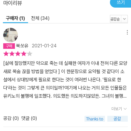
쓰기
마이리뷰
구매자 (1)
전체 (34)
메뉴
북쏘유
2021-01-24
[삶에 절망했지만 약으로 죽는 데 실패한 여자가 이내 전혀 다른 모양
새로 목숨 끊을 방법을 얻었다 ] 이 한문장으로 요약될 것 같다이 소
설에서 상대방에게 필요로 한다는 것이 여러번 나온다. '필요로 한
다'라는 것이 그렇게 큰 의미일까?여기에 나오는 거의 모든 인물들은
유키노의 불행에 일조했다. 의도했든 의도하지않았든. 그녀의 불행의
시작은 언제부터였을까? '나한테 필요한 사람은 네가 아니야'라는 말
더보기
을 들었을 때 같다. 그녀의 삶이 안타깝게 흘러간 것은 그녀가 선택의
공감 (
0
)
댓글 (0)
기로가 있을 때 상대방의 필요가 선택의 기준때문이었다. 남의 필요
가 아니라 자기자신을 선택했다면 그녀의 삶을 선택했다면 달라지지