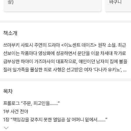
상)
바구니
책소개
쓰마부키 사토시 주연의 드라마 <이노센트 데이즈> 원작 소설. 최근
선보이는 작품마다 영상화에 성공하면서 문단을 이끌 차세대 작가로
급부상한 하야미 가즈마사의 대표작으로, 애인이던 남자의 집에 불을
질러 일가족을 몰살한 죄로 사형은 선고받은 여자 ‘다나카 유키노’, 그
녀에게만 냉엄하던 인생과 가려져 있던 진실을 더듬어간다.
목차
이 작품은 현지 서점 직원들이 ‘꼭 팔고 싶은 소설’이라며 자발적으로
대대적 프로모션을 진행하면서 입소문이 시작되었고, 베스트셀러 차
프롤로그 “주문, 피고인을…….”
트를 역주행하는 신화를 이룩하며 단기간에 50만 부 이상이 판매되
1부 사건 전야
었다. 아울러 제68회 일본추리작가협회상을 수상하는 등 흥행성과
1장 “책임감을 갖추지 못한 열일곱 살 어머니 밑에서…….”
작품성을 모두 이룩했다 평가받는다.