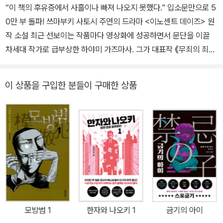
“이 책의 후유증에서 사흘이나 빠져 나오지 못했다.” 입소문만으로 5
0만 부 돌파! 쓰마부키 사토시 주연의 드라마 <이노센트 데이즈> 원
작 소설 최근 선보이는 작품마다 영상화에 성공하면서 문단을 이끌
차세대 작가로 급부상한 하야미 가즈마사. 그가 대표작 《무죄의 죄》
로 한국 독자를 찾아왔다. 애인이던 남자의 집에 불을 질러 일가족을
몰살한 죄로 사형은 선고받은 여자 ‘다나카 유키노’, 그녀에게만 냉엄
이 상품을 구입한 분들이 구매한 상품
하던 인생과 가려져 있던 진실을 더듬어가는 이 작품은 현지 서점 직
원들이 ‘꼭 팔고 싶은 소설’이라며 자발적으로 대대적 프로모션을 진
행하면서 입소문이 시작되었고, 베스트셀러 차트를 역주행하는 신화
를 이룩하며 단기간에 50만 부 이상이 판매되었다. 아울러 제68회
일본추리작가협회상을 수상하는 등 흥행성과 작품성을 모두 이룩했
다 평가받는다. 서점과 독자가 앞장서서 만들어낸 베스트셀러 일본
도서 차트 역주행의 신화! 2017년, 일본 서점계에 소설 한 권이 파란
을 일으켰다. 순위권 밖이던 한 작품이 갑자기 베스트셀러 차트를 ‘역
주행’ 했기 때문. 게다가 역주행을 촉발한 근원이 서점으로 밝혀지면
모방범 1
한자와 나오키 1
금기의 아이
서 더욱 화제를 모았다. 우연히 소설을 읽은 뒤 ‘정말 재밌으니 사람들