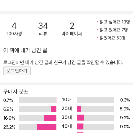
이 많이 읽었으면 좋겠다’라고 생각한 기노쿠니야, 산세이도 서점 직
원들이 앞장서서 책을 알렸고, 입소문이 퍼지면서 독후감과 응원이
뒤를 이은 끝에 수십만 부가 판매된 것. ‘서점에서 시작된 베스트셀
읽고 싶어요 13명
4
34
2
러’라는 신화를 이룩한 그 소설이 바로 《무죄의 죄》다. 작가 하야미
읽고 있어요 7명
100자평
리뷰
마이페이퍼
가즈마사는 <우리 가족><판초에 새벽 바람을 품고><소설왕> 등 거
읽었어요 53명
의 매년 소설 원작의 영화 · 드라마가 제작될 만큼 스토리텔링 능력을
이 책에 내가 남긴 글
인정받고 있었는데, 이 작품을 통해 더욱 도약하면서 일본 문단을 이
로그인하면 내가 남긴 글과 친구가 남긴 글을 확인할 수 있습니다.
끌 차세대 작가로 급부상했다. “나는 나의 사형을 원합니다.” 50만
명을 매혹시킨 진짜 ‘이야기’의 힘! ‘다나카 유키노’라는 이십대 여성
로그인하기
이 옛 애인에게 원한을 품고 집에 불을 질러 그의 아내와 두 아이를 죽
인 죄로 사형을 선고받는다. 세상은 이 악마를 당장 교수대에 세우기
구매자 분포
를 바라지만 정작 유키노는 한마디 변명도 반성도 없이 교도소에서
10대
0.3%
0.7%
묵묵히 하루하루를 보낸다. 그녀는 억울한 희생양일까 희대의 괴물일
20대
5.9%
6.9%
까. 가족부터 학교 동창, 애인의 친구, 동네 주민, 담당 의사, 교도관까
30대
9.3%
16.9%
지 유키노를 아는 사람들의 증언과 고백이 쌓여갈수록 잠겨 있던 무
40대
9.0%
26.2%
서운 진실이 서서히 모습을 드러내는데……. 재판 관람이 취미라는 한