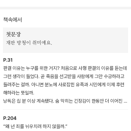
‘다나카 유키노’라는 이십대 여성이 옛 애인에게 원한을 품고 집에 불
책속에서
을 질러 그의 아내와 두 아이를 죽인 죄로 사형을 선고받는다. 세상은
이 악마를 당장 교수대에 세우기를 바라지만 정작 유키노는 한마디
첫문장
변명도 반성도 없이 교도소에서 묵묵히 하루하루를 보낸다. 그녀는
재판 방청이 취미예요.
억울한 희생양일까 희대의 괴물일까. 가족부터 학교 동창, 애인의 친
구, 동네 주민, 담당 의사, 교도관까지 유키노를 아는 사람들의 증언과
P.31
고백이 쌓여갈수록 잠겨 있던 무서운 진실이 서서히 모습을 드러내는
판결 이유는 누구를 위한 거지? 처음으로 사형 판결의 이유를 듣는데
데…….
그런 생각이 들었다. 곧 죽음을 선고받을 사람에게 그만 수긍하라고
들려주는 걸까. 아니면 분노에 사로잡힌 유족과 시민에게 이제 후련
해하라는 뜻일까.
낭독은 십 분 이상 계속됐다. 숨 막히는 긴장감이 한동안 더 이어진 끝
에 재판장은 고개를 한 번 살짝 끄덕였다. 침묵의 무게가 견디기 힘들
다고 느낀 직후였다.
P.204
“주문, 피고인을…….”
“왜 넌 죄를 뉘우치려 하지 않을까.”