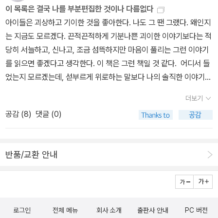
것인가? #기리노나쓰오 의 초기작을 읽는 느낌.
이 목록은 결국 나를 부분편집한 것이나 다름없다
아이들은 괴상하고 기이한 것을 좋아한다. 나도 그 땐 그랬다. 왜인지
는 지금도 모르겠다. 끈적끈적하게 기분나쁜 괴이한 이야기보다는 적
당히 서늘하고, 신나고, 조금 섬뜩하지만 마음이 풀리는 그런 이야기
를 읽으면 좋겠다고 생각한다. 이 책은 그런 책일 것 같다. 어디서 들
었는지 모르겠는데, 섣부르게 위로하는 말보다 나의 솔직한 이야기를
끌러놓는 것이 더 큰 위로가 되어 다가오는 경우가 많다고 한다. 내가
더보기
풀어놓은 아픔을 한 걸음 물러서서 물끄러미 바라보면 객관적인 거리
공감 (
8
)
댓글 (0)
감때문에 조금은 가벼워질 것이다. 누군가는 우연히 그것을 지나쳐
보다가 아, 하고 잠깐 멈춰설 것이다. 그런 느낌이 든다. 네 저는 이런
제목 싫어합니다. 세상에서 제일 재미있긴 뭐가. 누구 마음대로. 제발
반품/교환 안내
이런 제목 안 붙이시면 안 돼요? 그러나 이런 타이틀에 혹하는 어린
이(is 13 going on 14)가 한 분 계신다. 제목은 영 별로여도 내용이
재미있고 쏠쏠한 경우가 많긴 하더라. 작가 프로필을 보다가 포복절
도. 호러소설 창작그룹 괴이학회... 이름 진짜 창의적이다. 답답해 죽
로그인
전체 메뉴
회사 소개
출판사 안내
PC 버전
겠는 이런 시절에 이런 액션 소설 한 권쯤 읽고 싶다. 요즘 루이즈 페