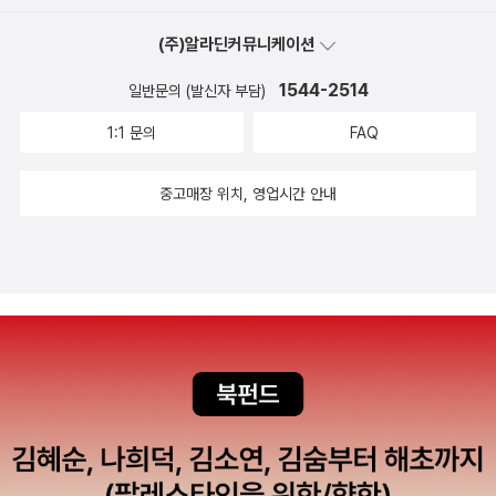
니 열심히 읽고 있는데, 재미가 있기는 진짜 있는데 마음이 자꾸 무거
(주)알라딘커뮤니케이션
워져. 아, 다 읽고 나면 진짜 뭔가 속에 확 가라앉아서 지독한 체기마
냥 한동안 묵묵할 것만 같은데... 그런 필이 확 오는데, 그런데 왠지 읽
1544-2514
일반문의 (발신자 부담)
어야만 할 것 같은 스멜. 사회파 미스터리는 왠지 읽어야 할 것 같은
1:1 문의
FAQ
의무감이 늘 생기는데 읽기는 힘들고 읽고 나서는 더 힘들고. 어째야
하나. 어쩐지 있으려나 서점을 연상시키는데... 아니었다. 그런데 왠지
중고매장 위치, 영업시간 안내
여기는 있으려나 서점 같은 서점일 것만 같네. 서점 이야기는 에세이
여도 좋아하고 소설이어도 좋아한다. 그러니까 새로운 서점 책이 나
왔으면 읽어야 하는... 읽고 싶어지는... 스스로에게 부과한 숙제 같은
거다. 그런데 재미있을 것 같지 않나요? 처음 들어본 서점이지만(소
식이 늦다) 지금까지 들어본 국내 서점 중에 제일 관심이 간다. 이 명
사가 설마 그 noun일 거라고는 생각도 못 했다. 멋대로 오해해 놓고
한 방 먹은 기분. 어쨌거나 명사가 단독으로 존재하는 문장이 어디 있
고 스토리가 어디 있겠나, 명사가 차지하는 자리는 대개가 정해져 있
으니 다른 손님들도 어울렁 더울렁 들어와 앉아서 이야기가 만들어지
는 거지. 그러고보면 명사 하나를 두고 이야기 손님을 초대하면 얼마