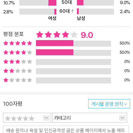
50대
9.0%
10.7%
여자의 회상으로 포문을 여는 《무죄의 죄》는 장마다 각기 유키노와
60대
2.4%
2.8%
관계된 여러 인물의 눈과 입을 빌리는 방식으로 진행된다. 언뜻 그들
여성
남성
이 겪은 사건이 시간순으로 무심하게 배열된 것처럼 보이지만, 작가
는 바위에 조각상을 새기듯 외곽부터 중심을 향해 차츰차츰 접근해나
9.0
평점 분포
가는 구조를 마련해놓았다. 일단 책을 펴면 유키노의 사형 집행 여부
50.0%
에 온통 촉각을 곤두세운 채 한순간도 긴장의 끈을 놓지 못하며 이야
50.0%
기 속에 빠져 있게 되는 것. 이처럼 ‘이야기’ 자체가 지니는 힘은 물론,
0%
일본추리작가협회상을 수상하고 야마모토슈고로상에 노미네이트 되
는 등 소설 자체의 작품성도 평단을 통해 인정받았다. 서점 직원부터
0%
독자, 평단까지 이야기를 사랑하는 모든 사람을 매혹시킨 셈. 어떤 매
0%
력으로 ‘역주행’을 이룩했는지 한국 독자들이 직접 확인해볼 차례다.
“사형은 왜 있는 걸까? 범인이 죄를 반성하라고?” 차세대 스토리텔
100자평
게시물 운영 원칙
러가 선보이는 경악의 미스터리 드라마! 하야미 가즈마사는 ‘사형’이
라는 뜨거운 사회적 이슈를 이야기 속에 녹여놓았다. 그러면서 은밀
카테고리
하고도 능청스럽게 독자를 딜레마의 영역으로 옮겨놓는다. 작품 속
가해자와 피해자, 사형 찬성론과 사형 반대론, 상반된 양쪽 입장을 모