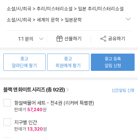
소설/시/희곡
>
추리/미스터리소설
>
일본 추리/미스터리소설
소설/시/희곡
>
세계의 문학
>
일본문학
선물하기
공유하기
중고
중고
중고 등록
알라딘에 팔기
회원에게 팔기
알림 신청
블랙 앤 화이트 시리즈 (총 92권)
신간알림 신청
항설백물어 세트 - 전4권 (리커버 특별판)
판매가
57,240
원
지구별 인간
판매가
13,320
원