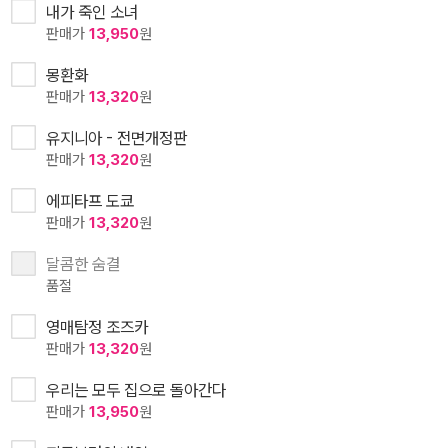
내가 죽인 소녀
판매가
13,950
원
몽환화
판매가
13,320
원
유지니아 - 전면개정판
판매가
13,320
원
에피타프 도쿄
판매가
13,320
원
달콤한 숨결
품절
영매탐정 조즈카
판매가
13,320
원
우리는 모두 집으로 돌아간다
판매가
13,950
원