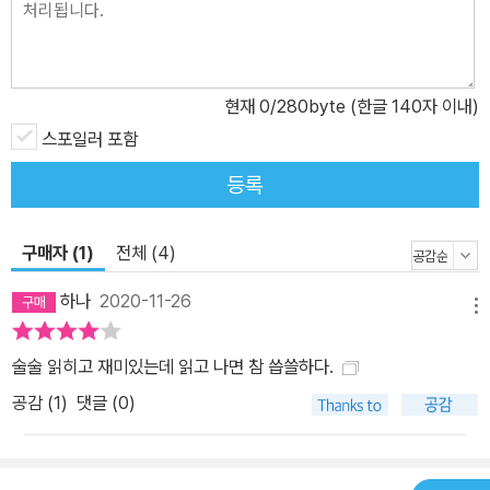
두 이해하고 공감하게 되는 것. 누군가에게는 이 작품이 제도와 사회
의 빈틈을 예리하게 포착한 사회파 미스터리로 느껴질 것이고, 또 누
군가에게는 한 여자의 처절한 인생이 담긴 절절한 드라마로 느껴질
현재
0
/280byte (한글 140자 이내)
것이다. 첨예하면서 묵직한 문제를 ‘이야기’로 다룰 때의 전범을 보여
주는 《무죄의 죄》를 통해 프로 이야기꾼의 솜씨를 만끽해봐도 좋겠
스포일러 포함
다. 다만, 주의할 것. 책을 펼쳐 ‘차례’를 접하는 순간 그 드라마틱한
등록
구성이 자아내는 기대감만으로도 벌써 매혹당할지 모른다.
구매자 (1)
전체 (4)
하나
2020-11-26
메뉴
술술 읽히고 재미있는데 읽고 나면 참 씁쓸하다.
공감 (
1
)
댓글 (0)