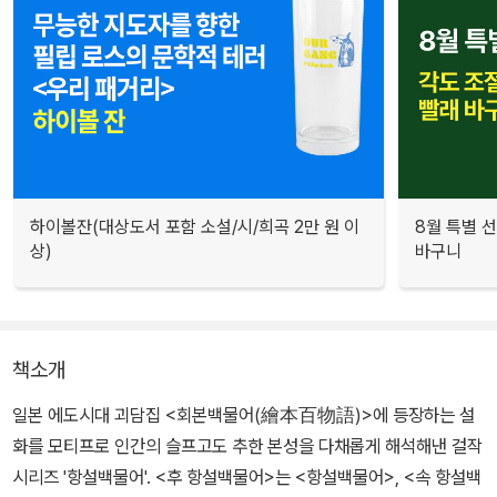
하이볼잔(대상도서 포함 소설/시/희곡 2만 원 이
8월 특별 선
상)
바구니
책소개
일본 에도시대 괴담집 <회본백물어(繪本百物語)>에 등장하는 설
화를 모티프로 인간의 슬프고도 추한 본성을 다채롭게 해석해낸 걸작
시리즈 '항설백물어'. <후 항설백물어>는 <항설백물어>, <속 항설백