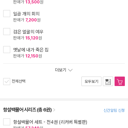
판매가
13,500
원
일곱 개의 회의
판매가
7,200
원
검은 얼굴의 여우
판매가
15,120
원
옛날에 내가 죽은 집
판매가
12,150
원
더보기
전체선택
모두보기
항설백물어 시리즈 (총 6권)
신간알림 신청
항설백물어 세트 - 전4권 (리커버 특별판)