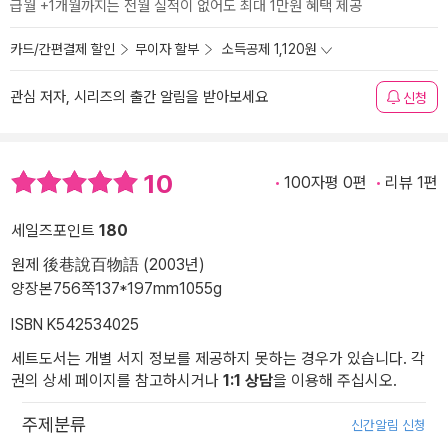
급월 +1개월까지는 전월 실적이 없어도 최대 1만원 혜택 제공
카드/간편결제 할인
무이자 할부
소득공제 1,120원
관심 저자, 시리즈의 출간 알림을 받아보세요
신청
10
100자평 0편
리뷰 1편
세일즈포인트
180
원제 後巷說百物語 (2003년)
양장본
756쪽
137*197mm
1055g
ISBN K542534025
세트도서는 개별 서지 정보를 제공하지 못하는 경우가 있습니다. 각
권의 상세 페이지를 참고하시거나
1:1 상담
을 이용해 주십시오.
주제분류
신간알림 신청