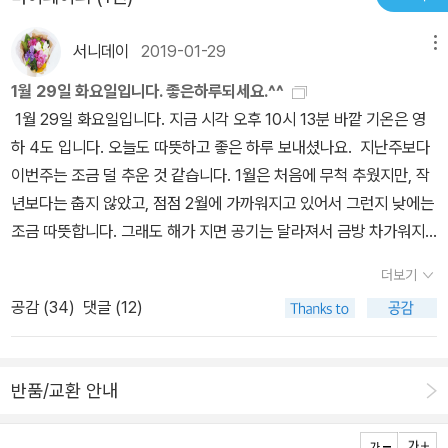
서니데이
2019-01-29
메뉴
1월 29일 화요일입니다. 좋은하루되세요.^^
1월 29일 화요일입니다. 지금 시각 오후 10시 13분 바깥 기온은 영
하 4도 입니다. 오늘도 따뜻하고 좋은 하루 보내셨나요. 지난주보다
이번주는 조금 덜 추운 것 같습니다. 1월은 처음에 무척 추웠지만, 작
년보다는 춥지 않았고, 점점 2월에 가까워지고 있어서 그런지 낮에는
조금 따뜻합니다. 그래도 해가 지면 공기는 달라져서 금방 차가워지
는 느낌이 들어요. 오늘은 어제보다 2도가 낮다고 하는데, 저녁에 잠
더보기
깐 나갔다 돌아오는데, 공기가 차가워서 손이 달달 떨리더라구요.^
공감 (
34
)
댓글 (12)
^; 저녁을 9시가 되어서 먹었더니, 너무 늦었어요. 보통은 7시 정도
에 먹는데, 오늘은 7시에서 8시 사이에 잠깐 바깥에 있었거든요. 집
에서 7시 가까울 때 나갔었는데, 조금만 일찍 서둘렀다면 밥을 먹고
반품/교환 안내
나갈 수 있었는데, 역시 게으름이 문제야, 하면서 돌아오는 길에는 빨
리 가서 저녁을 먹고 싶었어요. 그리고 저녁을 서둘러 먹었다고 생각