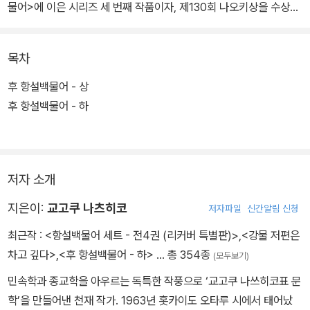
물어>에 이은 시리즈 세 번째 작품이자, 제130회 나오키상을 수상한,
교고쿠 나쓰히코표 문학의 대표작이다.
목차
비채에서는 독자 의견을 십분 반영해 한 권으로는 다소 무거운, 원고
지 3000여 매 분량의 <후 항설백물어>를 상하권 두 권에 나누어 소
후 항설백물어 - 상
개한다. 독서 편의를 위해 책의 무게는 덜었지만 이야기의 무게는 결
후 항설백물어 - 하
코 가벼워지지 않았다. 나오키상 심사위원이자 선배 작가인 이노우에
히사시는 "공연히 무슨 말을 더 얹겠는가. 언어만으로 이토록 신비한
세계와 명쾌한 세계관을 창조하다니! 그저 박수를 보낼 따름이다"라
저자 소개
고 <후 항설백물어>에 아낌없는 찬사를 보냈다.
지은이:
교고쿠 나츠히코
저자파일
신간알림 신청
최근작 :
<항설백물어 세트 - 전4권 (리커버 특별판)>
,
<강물 저편은
차고 깊다>
,
<후 항설백물어 - 하>
… 총 354종
(모두보기)
민속학과 종교학을 아우르는 독특한 작풍으로 ‘교고쿠 나쓰히코표 문
학’을 만들어낸 천재 작가. 1963년 홋카이도 오타루 시에서 태어났