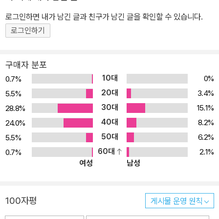
고헤이지》로 제16회 야마모토슈고로상, 2004년 ‘항설백물어’ 시리
로그인하면 내가 남긴 글과 친구가 남긴 글을 확인할 수 있습니다.
즈의 세 번째 작품 《후 항설백물어》로 제130회 나오키상을, 2011년
로그인하기
동 시리즈 다섯 번째 작품 《서항설백물어》로 제24회 시바타렌자부
로상을 받았다. 교고쿠 나쓰히코는 현재 미야베 미유키, 오사와 아리
마사와 ‘주식회사 오사와 오피스’를 설립하여 공동 사무실을 쓰며 세
구매자 분포
작가의 이름을 딴 홈페이지 ‘다이쿄쿠구(大極宮)’를 함께 운영하고
10대
0%
0.7%
있다.
20대
3.4%
5.5%
30대
15.1%
28.8%
40대
8.2%
24.0%
50대
6.2%
5.5%
60대
2.1%
0.7%
여성
남성
100자평
게시물 운영 원칙