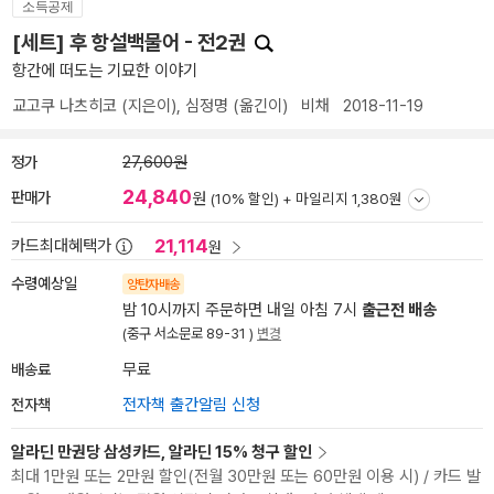
소득공제
[세트] 후 항설백물어 - 전2권
항간에 떠도는 기묘한 이야기
교고쿠 나츠히코
(지은이),
심정명
(옮긴이)
비채
2018-11-19
정가
27,600원
24,840
판매가
원
(10% 할인) +
마일리지 1,380원
21,114
카드최대혜택가
원
수령예상일
양탄자배송
밤 10시까지 주문하면 내일 아침 7시
출근전 배송
(중구 서소문로 89-31 )
변경
배송료
무료
전자책
전자책 출간알림 신청
알라딘 만권당 삼성카드, 알라딘 15% 청구 할인
최대 1만원 또는 2만원 할인(전월 30만원 또는 60만원 이용 시) / 카드 발