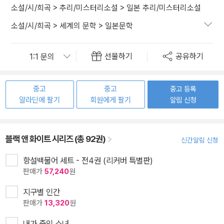
소설/시/희곡
>
추리/미스터리소설
>
일본 추리/미스터리소설
소설/시/희곡
>
세계의 문학
>
일본문학
선물하기
공유하기
중고
중고
중고 등록
알라딘에 팔기
회원에게 팔기
알림 신청
블랙 앤 화이트 시리즈 (총 92권)
신간알림 신청
항설백물어 세트 - 전4권 (리커버 특별판)
판매가
57,240
원
지구별 인간
판매가
13,320
원
내가 죽인 소녀