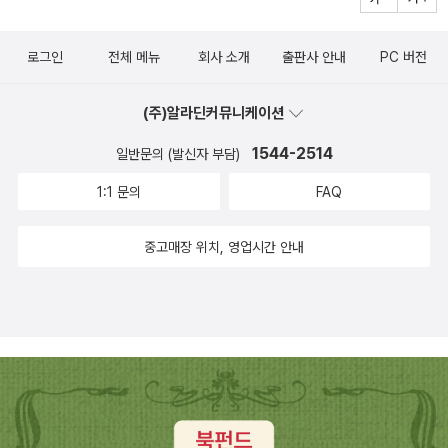
했는데, 챙겨 먹고 뒷정리를 하고, 이를 닦는 그런 사소한 것들을 했는
데, 그 사이 시계가 한 바퀴를 돌아서 비슷한 자리를 지나고 있어요.
로그인
전체 메뉴
회사 소개
출판사 안내
PC 버전
시간이 오늘은 조금 이상한데, 같은 느낌으로 오늘 아침부터 계속 빠
르게 흘러가는 것 같은 느낌입니다. 진짜로요. 그런데 오전에는 이 정
(주)알라딘커뮤니케이션
도는 아니었는데, 하면서 오후가 되었을 때는 조금 더 빠르고, 지금은
더 빨라지는 느낌. 시간도 가속도가 되나? 같은 기분이 되는데, 한 시
1544-2514
일반문의 (발신자 부담)
간이면 꽤 길다고 생각했는데, 조금 이상한 느낌이예요. 같은 한 시간
1:1 문의
FAQ
이라도 매번 조금씩 느낌은 다릅니다. 공부를 할 때의 한 시간은 진짜
지겹고 지루한 느낌이 들 때가 있어요. 특히 동영상 강의 같은 것들을
중고매장 위치, 영업시간 안내
들을 때면, 언제 끝나나, 같은 생각을 하다보니, 한 시간만 지나도 아
아, 굉장한 걸 한 것 같은 기분입니다만. 가만히 앉아서 텔레비전을 본
다거나, 또는 재미있는 책을 읽는 것, 간단한 휴대전화의 게임을 할 때
의 한 시간은 너무 짧아요. 그리고 한 시간 동안 많은 것을 할 수 있을
지도 모르지만, 가끔은 아무것도 안 하고 멍하고 있는 걸 좋아하기도
해서, 어쩐지 게으름의 시간도 하루에 한 시간은 필요한 것 같기도 하
고요. 다른 시간을 더 잘 쓰면 되지, 하면서 포기하고 싶지 않은 그런