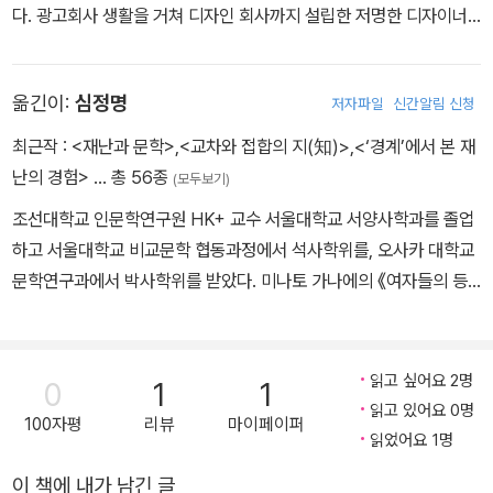
다. 광고회사 생활을 거쳐 디자인 회사까지 설립한 저명한 디자이너
이기도 하다. 1994년, 틈틈이 집필한 원고를 출판사에 투고했고 별
다른 절차 없이 책이 출간되며 이례적인 데뷔를 하게 된다. 이 작품이
옮긴이:
심정명
저자파일
신간알림 신청
바로 구상부터 완성까지 십여 년이 걸린 첫 소설 《우부메의 여름》이
다. 아름다운 묘사, 방대한 지식, 독자적인 세계관, 치밀하게 교차되는
최근작 :
<재난과 문학>
,
<교차와 접합의 지(知)>
,
<‘경계’에서 본 재
에피소드, 그리고 그 모든 것을 집대성해 노도처럼 몰아치는 충격적
난의 경험>
… 총 56종
(모두보기)
결말까지, 천재 작가의 모든 미덕을 갖춘 교고쿠 나쓰히코의 출현에
조선대학교 인문학연구원 HK+ 교수 서울대학교 서양사학과를 졸업
일본 문단과 독자들은 열광했다. 미스터리 팬들은 비논리적 대상인
하고 서울대학교 비교문학 협동과정에서 석사학위를, 오사카 대학교
요괴와 논리의 산물인 추리를 병합한 그의 재능에 매료됐고, 섬세하
문학연구과에서 박사학위를 받았다. 미나토 가나에의 《여자들의 등
고도 기묘한 스타일에 젊은 여성 독자의 지지도 얻었다. 이러한 인기
산일기》 《조각들》, 교고쿠 나쓰히코의 《후 항설백물어》, 이케이도 준
에 힘입어 그의 작품은 다양한 매체로 영상화되었다. 《항설백물어》
의 《일곱 개의 회의》, 그 밖에 《백미진수》 《괴담》 《피안 지날 때까
《망량의 상자》 등이 애니메이션으로 제작되었으며, 《웃는 이에몬》
지》 《이치고 동맹》 등 문학뿐만 아니라, 《유착의 사상》 《스트리트의
읽고 싶어요 2명
《우부메의 여름》 등은 영화화되어 많은 사랑을 받았다. 특히 《항설백
0
1
1
사상》 《납치사 고요》 등 다양한 분야의 일본 작품을 우리말로 옮기고
읽고 있어요 0명
물어》는 WOWOW TV에서 두 차례나 스페셜 드라마로 제작되었다.
100자평
리뷰
마이페이퍼
있다.
읽었어요 1명
1996년 《망량의 상자》로 제49회 일본추리작가협회상을, 1997년
《웃는 이에몬》으로 제25회 이즈미교카문학상을, 2003년 《엿보는
이 책에 내가 남긴 글