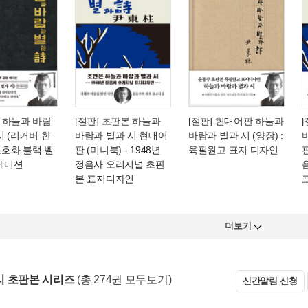
 하늘과 바람
[절판] 초판본 하늘과
[절판] 현대어판 하늘과
시 (리커버 한
바람과 별과 시 현대어
바람과 별과 시 (양장) :
초호화 블랙 벨
판 (미니북)
- 1948년
육필원고 표지 디자인
판
 에디션
정음사 오리지널 초판
본 표지디자인
더보기
 초판본 시리즈
(총 274권 모두보기)
신간알림 신청