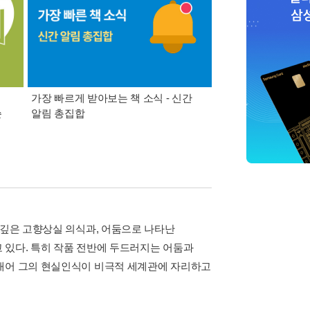
가장 빠르게 받아보는 책 소식 - 신간
경기컬처패스 1만원 
쓴
알림 총집합
 깊은 고향상실 의식과, 어둠으로 나타난
 있다. 특히 작품 전반에 두드러지는 어둠과
러내어 그의 현실인식이 비극적 세계관에 자리하고