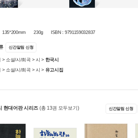
135*200mm
230g
ISBN : 9791159032837
류
신간알림 신청
서
>
소설/시/희곡
>
시
>
한국시
서
>
소설/시/희곡
>
시
>
유고시집
 현대어판 시리즈
(총 13권 모두보기)
신간알림 신청