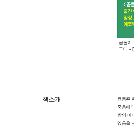
곰돌이 
구매 시
책소개
윤동주 
죽음에의
밤의 이
있음을 