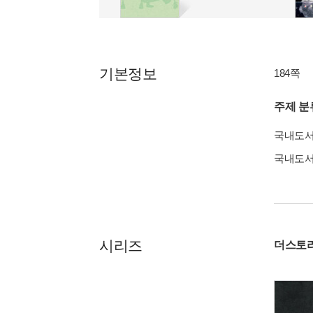
기본정보
184쪽
주제 분
국내도
국내도
시리즈
더스토리