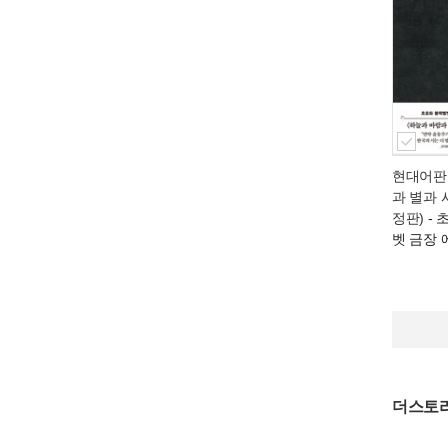
현대어판
과 별과 
정판)
- 
벳 금장
더스토리