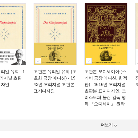
유리알 유희
- 1
초판본 유리알 유희 (초
초판본 오디세이아 (스
오리지널 초판
호화 금장 에디션)
- 19
키버 금장 에디션, 한정
디자인
43년 오리지널 초판본
판)
- 1616년 오리지널
표지디자인
초판본 표지디자인, 크
리스토퍼 놀란 감독 영
화 『오디세이』 원작
더보기