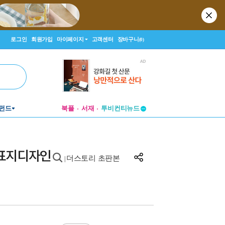
로그인
회원가입
마이페이지
고객센터
장바구니
(0)
펀드
북플
서재
투비컨티뉴드
창작플랫폼
투비컨티뉴드
 표지디자인
더스토리 초판본
|