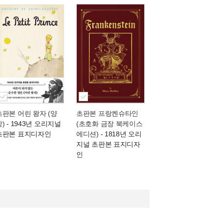
초판본 어린 왕자 (양
초판본 프랑켄슈타인
장)
- 1943년 오리지널
(초호화 금장 북케이스
초판본 표지디자인
에디션)
- 1818년 오리
지널 초판본 표지디자
인