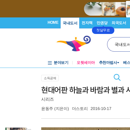
HOME
전자책
만권당
외국도서
국내도서
첫달무료
국내도
분야보기
오뒷세이아
추천마법사
베
소득공제
현대어판 하늘과 바람과 별과 시
시리즈
윤동주
(지은이)
더스토리
2016-10-17