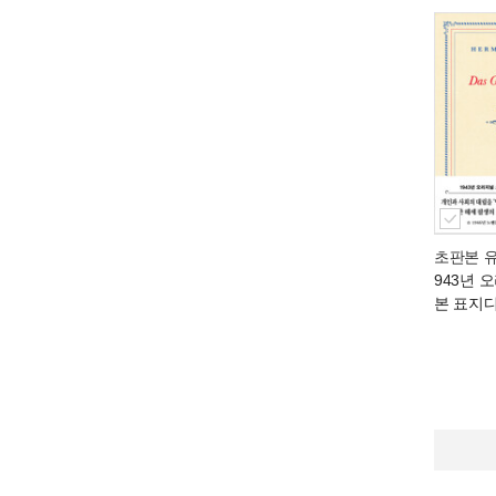
초판본 
943년 
본 표지