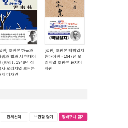
[절판] 초판본 하늘과
[절판] 초판본 백범일지
바람과 별과 시 현대어
현대어판
- 1947년 오
 (양장) : 1948년 정
리지널 초판본 표지디
음사 오리지널 초판본
자인
표지 디자인
전체선택
보관함 담기
장바구니 담기