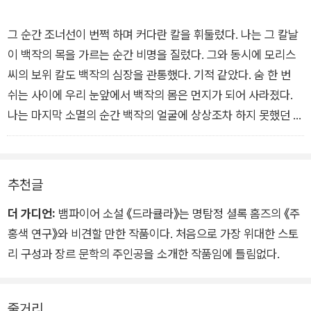
그 순간 조너선이 번쩍 하며 커다란 칼을 휘둘렀다. 나는 그 칼날
이 백작의 목을 가르는 순간 비명을 질렀다. 그와 동시에 모리스
씨의 보위 칼도 백작의 심장을 관통했다. 기적 같았다. 숨 한 번
쉬는 사이에 우리 눈앞에서 백작의 몸은 먼지가 되어 사라졌다.
나는 마지막 소멸의 순간 백작의 얼굴에 상상조차 하지 못했던 평
화로운 표정이 떠올랐다는 사실을 죽는 순간까지 잊지 못할 것이
다. _27장
추천글
더 가디언:
뱀파이어 소설 《드라큘라》는 명탐정 셜록 홈즈의 《주
홍색 연구》와 비견할 만한 작품이다. 처음으로 가장 위대한 스토
리 구성과 장르 문학의 주인공을 소개한 작품임에 틀림없다.
줄거리