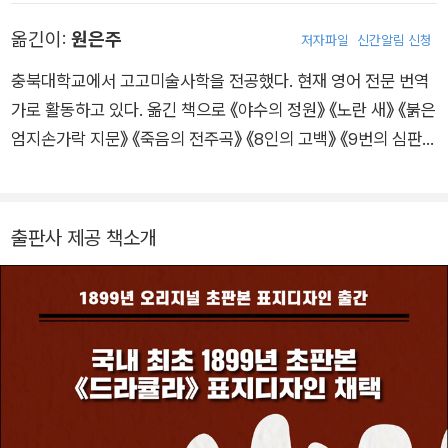
한 이야기들을 많이 들려주었다. 이때 들었던 이야기들이 그에게
옮긴이:
원은주
저자파일
신간알림 신청
깊은 인상을 남겼고, 그의 문학적 상상력에도 불을 지폈다. 브램
스토커는 더블린 정부의 공무원으로 일하는 한편 바쁜 시간을 쪼
충북대학교에서 고고미술사학을 전공했다. 현재 영어 전문 번역
개서 글을 썼고 프리랜서 저널리스트와 연극 평론가로 활동했다.
가로 활동하고 있다. 옮긴 책으로 《야수의 정원》 《노란 새》 《붉은
이때 그가 썼던 연극 평론 하나가 그의 운명을 바꿔 놓는 계기가
엄지손가락 지문》 《죽음의 전주곡》 《8인의 고백》 《9번의 심판》
되었다. 그의 글을 우연히 읽은 당시 영국의 유명한 배우 헨리 어
《노예 12년》 《할로 저택의 비극》 《벙어리 목격자》 《다섯 마리 아
빙(Henry Irving)이 호기심에서 그를 식사에 초대했던 것이다. 1
기 돼지》 《헤라클레스의 모험》 《필로미나의 기적—잃어버린 아
878년에 라이시엄(Lyceum) 극장의 감독으로 임명된 어빙이 스
이》 등이 있다.
출판사 제공 책소개
토커에게 극장 프로듀서 자리를 제안하자, 그는 추호의 미련도 없
이 12년 근무했던 공무원 자리를 박차고 런던에서 그와 합류했
다. 스토커는 극장을 경영하면서 본격적으로 소설을 집필하기 시
작했다. 1897년 ≪드라큘라≫를 출간하기에 앞서, 그는 ≪뱀의
고갯길(The Snake’s Pass)≫이나 ≪샤스타의 어깨(The Sho
ulder of Shasta)≫ 등의 소설을 발표했다. 이 작품들은 독자들
의 별다른 관심을 끌지는 못했지만, 그는 실망하지 않고 더욱 창