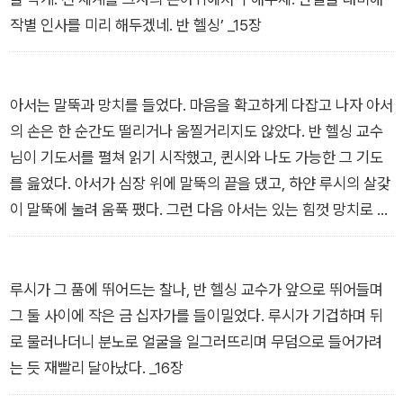
작별 인사를 미리 해두겠네. 반 헬싱’ _15장
아서는 말뚝과 망치를 들었다. 마음을 확고하게 다잡고 나자 아서
의 손은 한 순간도 떨리거나 움찔거리지도 않았다. 반 헬싱 교수
님이 기도서를 펼쳐 읽기 시작했고, 퀸시와 나도 가능한 그 기도
를 읊었다. 아서가 심장 위에 말뚝의 끝을 댔고, 하얀 루시의 살갗
이 말뚝에 눌려 움푹 팼다. 그런 다음 아서는 있는 힘껏 망치로 말
뚝을 내리쳤다. 관 안에 든 그것이 몸부림을 쳤고, 벌어진 빨긴 입
술 사이에서는 무시무시하고 소름 끼치도록 날카로운 비명 소리
가 터져 나왔다. _16장
루시가 그 품에 뛰어드는 찰나, 반 헬싱 교수가 앞으로 뛰어들며
그 둘 사이에 작은 금 십자가를 들이밀었다. 루시가 기겁하며 뒤
로 물러나더니 분노로 얼굴을 일그러뜨리며 무덤으로 들어가려
는 듯 재빨리 달아났다. _16장