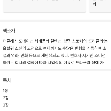
회
책소개
더클래식 도네이션 세계문학 컬렉션. 브램 스토커의 '드라큘라'는
흡혈귀 소설의 고전으로 현재까지도 수많은 변형을 거듭하며 소
설과 영화, 만화 등으로 재탄생되고 있다. 변호사 서기인 조너선
하커는 회사의 결정에 따라 사업상의 이유로 드라큘라 성에 가서
백작을 만난다. 그는 영국 으로 건너가려는 드라큘라 백작의 계획
을 돕다가 뭔가 이상함을 느껴 도망치려 하지만, 백작의 기괴한
목차
힘을 목격하고 감금되어 세 명의 여자 흡혈귀들을 만나는 등 엄청
1장
난 모험을 겪는다. 한편 조너선의 부인 미나는 밤마다 악몽에 시
2장
달리며 몽유병 증세를 보이는 친구 루시를 보고 이상하게 여겨 밤
3장
에 그녀의 뒤를 쫒는데…….