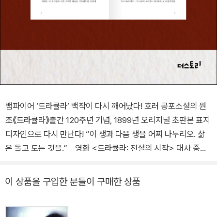
뱀파이어 ‘드라큘라’ 백작이 다시 깨어났다! 호러 공포소설의 원
조《드라큘라》출간 120주년 기념, 1899년 오리지널 초판본 표지
디자인으로 다시 만난다! “이 생과 다음 생을 어찌 나누리오. 삶
은 돌고 도는 것을.” _ 영화 <드라큘라: 전설의 시작> 대사 중에
서 공포와 매력의 양면성을 가진 어둠의 존재, 드라큘라 출간 이
후 가장 많이 영화화된 고딕 소설의 대명사, 2019년 신성우, 엄기
이 상품을 구입한 분들이 구매한 상품
준 주연의 화제의 뮤지컬 《드라큘라》로 국내 뮤지컬 팬들의 마음
을 강타한 뱀파이어 드라큘라의 이야기가 더스토리 1899년 오리