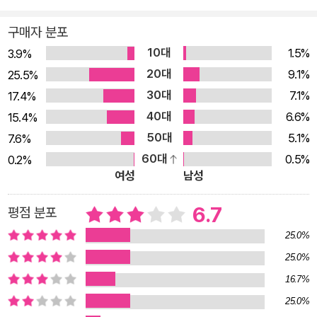
요시되는 런던이 대비된다. 이 소설을 이루는 프레임은 드라큘라
구매자 분포
백작으로 대변되는 과거, 미신, 이교도, 초자연적인 존재를 현대
10대
1.5%
이자 과학, 기독교, 실재적인 이성을 대변하는 아브라함 반 헬싱
3.9%
20대
박사 일행이 물리친다는 내용이다. 결국 과학이 급진적으로 발전
9.1%
25.5%
했지만 여전히 과학으로 설명되지 않는 존재에 대한 두려움, 그리
30대
7.1%
17.4%
고 외세의 침략에 대한 빅토리아 시대의 불안감을 반영한 것이자
40대
6.6%
15.4%
서구의 기독교관과 과학이 우월하다는 당대인의 믿음이 반영된
50대
5.1%
7.6%
것이라 볼 수 있다. 또 하나 이 소설에서 눈여겨볼 점은 빅토리아
60대
0.5%
0.2%
여성
남성
시대의 여성관과 성(性)이다. 빅토리아 시대에 이상적으로 생각
하던 여성상은 소설 속에서 묘사되듯 ‘순수하고 사랑스러운 처녀’
6.7
평점 분포
루시와 ‘순종적인 아내이자 자애로운 어머니’ 미나로 나타나며,
25.0%
여성의 성적인 욕망은 겉으로 드러내서는 안 되는 것이었다. 드라
25.0%
큘라 백작의 ‘뱀파이어 세례’를 받은 순수하고 사랑스러운 루시가
‘관능적이고 유혹적인’ 모습을 드러내자 주위 남자들이 극심한 혐
16.7%
오감에 떠는 모습에서 그 사실을 알 수 있다. 처음 조너선 하커가
25.0%