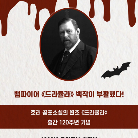
작에 박차를 가했다. ≪드라큘라≫는 그가 영국 국립도서관 등을
방문하면서 수많은 자료를 섭렵하고 6년 이상의 오랜 기간 공을
들여 완성한 작품이었다. 출간과 동시에 성공을 거두지는 못했지
만, 오늘날 그가 쓴 많은 작품 가운데 ≪드라큘라≫만이 유일하게
계속해서 독자에게 읽히는 작품으로 남아 있다. ≪드라큘라≫의
출간 이후로 어빙과 스토커에게 여러 악재가 뒤따랐다. 1898년
에 런던 외곽에 있던 거대한 무대장치가 화재로 전소되었으며, 극
장은 빚더미에 앉게 되었고, 어빙과 스토커의 건강도 악화되었다.
그럼에도 스토커는 집필을 멈추지 않았다. 어빙이 사망한 이후로
도 그는 ≪칠성의 보석(The Jewel of Seven Stars)≫이나 ≪
흰 벌레의 소굴(The Lair of the White Worm)≫과 같은 모험
소설과 방대한 ≪헨리 어빙에 대한 개인적 회상(Personal Remi
niscence of Henry Irving)≫을 비롯해서, 역사적 사실에 추측
과 성찰이 가미된 ≪유명한 사기꾼들(Famous Imposters)≫을
발표했다. 이 마지막 책에서 그는 엘리자베스 여왕이 사실은 여장
한 남자라는 대담한 주장을 내놓기도 했다. 그러나 생전에 문필가