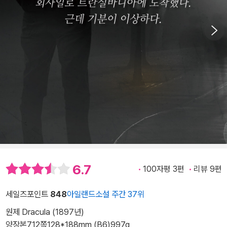
6.7
100자평 3편
리뷰 9편
세일즈포인트
848
아일랜드소설 주간 37위
원제 Dracula (1897년)
양장본
712쪽
128*188mm (B6)
997g