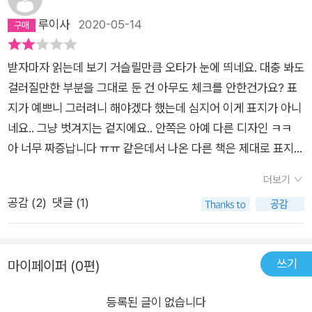
적으로 만들어야 보기에 편한데, 그냥 내용과 섞여있어 빨리 읽기
루이사
2020-05-14
에 불편하다. 물론 그렇게 편집을 한다면 페이지가 늘어나 제작비
에 문제가 있을수도 있으나, 어차피 로열티를 지불하지 않는 고전
받자마자 읽는데 보기 거슬릴만큼 오타가 눈에 띄네요. 대충 봐도
이니 그리 큰 문제는 아니라고 본다.
걸러질만한 부분을 그대로 둔 건 아무도 체크를 안한건가요? 표
지가 예쁘니 그러려니 해야겠다 했는데 심지어 이게 표지가 아니
네요.. 그냥 벗겨지는 겉지에요.. 안쪽은 아예 다른 디자인 ㅋㅋ
아 너무 짜증납니다 ㅠㅠ 같은데서 나온 다른 책은 제대로 표지가
딱 사진이랑 같은데 왜 드라큘라는 이런건지... 상세정보 어디에
더보기
도 이게 진짜 표지는 아닙니다 하는 메세지는 없네요. 사기당한
공감 (
2
)
댓글 (1)
기분이에요 ㅠㅠ
쓰기
마이페이퍼 (0편)
등록된 글이 없습니다