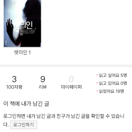
지널 초판본 표지디자인으로 새롭게 출간되었다. 고딕 소설이란
18세기 후반에서 19세기 초반에 성행했던 소설의 한 장르로, 중
세 고딕풍의 폐허가 된 고성을 배경으로 음산한 분위기를 자아내
며 초자연적인 존재가 등장해 기괴한 이야기가 펼쳐지는 공포소
설을 일컫는 말이다. 당시 영국 빅토리아 시대는 산업혁명이 절정
에 달해, 런던 도처에는 공장 굴뚝이 즐비하고 소설 속 반 헬싱 박
사가 말하듯 매연이 심각했다. 전 세계에서 가장 먼저 산업혁명을
렛미인 1
일으킨 영국은 유례없이 번영하며 산업구조와 경제구조가 급격
하게 바뀌고, 과학 기술이 눈부시게 발전해 전통적인 종교 사상을
읽고 싶어요 5명
3
9
0
뒤흔드는 격동기에 있었다. ‘이성의 시대’라 불릴 만큼 합리적이
읽고 있어요 0명
고 과학적이며 이성을 신봉하던 시대 그 이면에 놓인 비합리적인
100자평
리뷰
마이페이퍼
읽었어요 19명
욕망과 사악한 충동을 표현하기 위해 초자연적이고 비합리적인
소재를 이용한 것이 바로 고딕 소설이다. 《드라큘라》 역시 초반
이 책에 내가 남긴 글
은 트란실바니아에 위치한 음산한 고성을 배경으로 고딕 소설 특
로그인하면 내가 남긴 글과 친구가 남긴 글을 확인할 수 있습니
유의 공포심을 한껏 자아내지만 배경은 곧 현대적인 런던으로 바
다.
로그인하기
뀌며 미신이 우글거리는 트란실바니아와 과학적인 합리성이 중