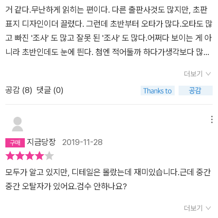
거 같다.무난하게 읽히는 편이다. 다른 출판사것도 많지만, 초판
표지 디자인이더 끌렸다. 그런데 초반부터 오타가 많다.오타도 많
고 빠진 '조사' 도 많고 잘못 된 '조사' 도 많다.어쩌다 보이는 게 아
니라 초반인데도 눈에 띈다. 첨엔 적어둘까 하다가생각보다 많아
서 포기했다.초판 디자인에 신경써서 준비한 거 같은데, 그에 비
더보기
해오타는 치명적 실수이긴 하다. 신경을 썼겠지만, '더!' 썼어야....
공감 (
8
)
댓글 (0)
아쉽다.
메뉴
지금당장
2019-11-28
모두가 알고 있지만, 디테일은 몰랐는데 재미있습니다.근데 중간
중간 오탈자가 있어요.검수 안하나요?
더보기