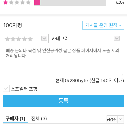
드라큘라 성에 머물 당시, 세 여자 뱀파이어 역시 관능적인 미모
8.3%
로 조너선을 유혹하고 피를 빠는 행위를 ‘키스한다’고 표현하는데
조너선은 저도 모르게 이들의 ‘키스’를 바란다. 뱀파이어를 혐오
100자평
게시물 운영 원칙
하고 그들을 지상에서 없애겠다는 숭고한 목적의식이 투철한 아
브라함 반 헬싱 박사마저 세 여자 뱀파이어를 없애려는 순간 자신
카테고리
도 모르게 매혹되기도 한다. 즉, 이 책에서 드라큘라 백작, 뱀파이
어가 의미하는 또 하나는 빅토리아 시대 영국인의 억압되고 금지
된 성적 욕망과 충동이다. 매력적인 뱀파이어와 그를 뒤쫓는 뱀파
이어 사냥꾼 반 헬싱 교수와의 숨막히는 추격전을 더스토리만의
1899년 오리지널 초판본 표지디자인 《드라큘라》로 만나보자.
현재
0
/280byte (한글 140자 이내)
스포일러 포함
등록
구매자 (1)
전체 (3)