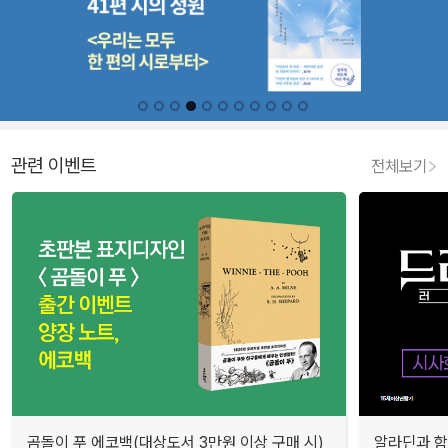
관련 이벤트
전체보기
곰돌이 푸 에코백(대상도서 3만원 이상 구매 시)
알라딘과 함