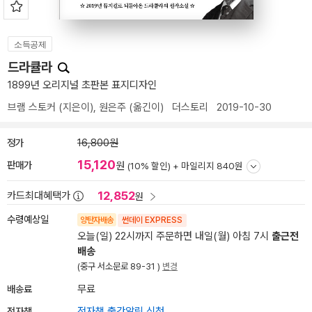
소득공제
드라큘라
1899년 오리지널 초판본 표지디자인
브램 스토커
(지은이),
원은주
(옮긴이)
더스토리
2019-10-30
정가
16,800원
15,120
판매가
원
(10% 할인) +
마일리지 840원
12,852
카드최대혜택가
원
수령예상일
양탄자배송
썬데이 EXPRESS
오늘(일) 22시까지 주문하면 내일(월) 아침 7시
출근전
배송
(중구 서소문로 89-31 )
변경
배송료
무료
전자책
전자책 출간알림 신청