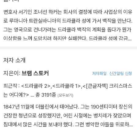
변호사 서기인 조너선 하커는 회사의 결정에 따라 사업상의 이유
로 루마니아 트란실바니아의 드라큘라 성에 가서 백작을 만난다.
그는 영국으로 건너가려는 드라큘라 백작의 계획을 돕다가 뭔가
이상함을 느껴 도망치려 하지만 실패한다. 드라큘라 성에 감금된
동안 백작의 기괴한 힘을 목격하고 세 명의 여자 흡혈귀들을 만나
는 등 공포 가득한 모험을 겪는다. 한편 조너선의 부인 미나는 밤
저자 소개
마다 악몽에 시달리며 몽유병 증세를 보이는 친구 루시를 보고 이
지은이:
브램 스토커
상하게 여겨 밤에 그녀의 뒤를 쫒게 되는데…….
저자파일
신간알림 신청
최근작 :
<드라큘라 2>
,
<드라큘라 1>
,
<[큰글자책] 크리스마스
는 어디에?>
… 총 3191종
(모두보기)
1847년 11월에 더블린에서 태어났다. 그는 190센티미터 장신의
건장한 청년으로 성장했지만, 어린 시절에는 병치레가 잦았으며
침대에서 많은 시간을 보내야 했다. 그런 병약한 아들을 위로하기
위해서, 어머니는 아일랜드의 동화나 민담, 전설과 같은 흥미진진