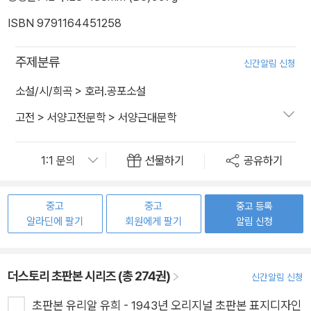
ISBN 9791164451258
주제분류
신간알림 신청
소설/시/희곡
>
호러.공포소설
고전
>
서양고전문학
>
서양근대문학
선물하기
공유하기
중고
중고
중고 등록
알라딘에 팔기
회원에게 팔기
알림 신청
더스토리 초판본 시리즈 (총 274권)
신간알림 신청
초판본 유리알 유희 - 1943년 오리지널 초판본 표지디자인