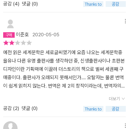
공감 (
4
)
댓글 (0)
메뉴
이준호
2020-05-05
예전 읽은 세계문학은 세로글씨였기에 요즘 나오는 세계문학중
을유나 다른 유명 출판사를 생각하던 중, 신생출판사이나 초판본
디자인이란 기획력에 이끌려 더스토리의 책으로 벌써 세권째 구
매중이다. 출판사가 오래되지 못해서인가.... 오탈자는 물론 번역
이 쉽게 읽히지 않는다. 번역은 제 2의 창작이라는데, 번역자의
문체가 원작의 분위기를 따라잡지 못해 지극히 평범한 수준의 책
더보기
이 되어버린듯 하다. 약간의 어휘변형으로 아주다른 정서를 불러
공감 (
2
)
댓글 (0)
일으키게 한다는 사실을 감안할때 책의 성격이 번역자와 잘 맞아
야 할거같다. 아니면 교정교열을 통해 고칠부분을 확실히 고치는
편이 좋을거같이 보인다. 또 편집상 대사부분은 칸을 할애해 독립
메뉴