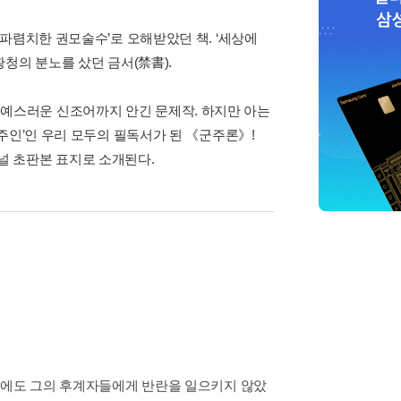
파렴치한 권모술수’로 오해받았던 책. ‘세상에
청의 분노를 샀던 금서(禁書).
 불명예스러운 신조어까지 안긴 문제작. 하지만 아는
주인’인 우리 모두의 필독서가 된 《군주론》!
널 초판본 표지로 소개된다.
후에도 그의 후계자들에게 반란을 일으키지 않았