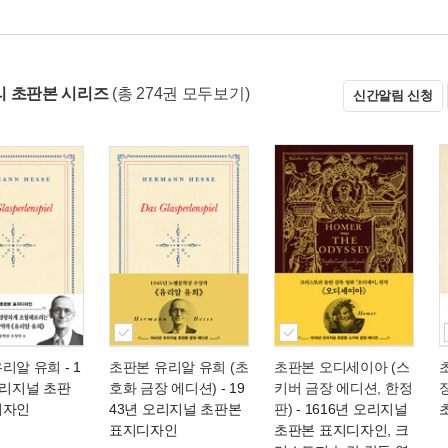
 초판본 시리즈
(총 274권 모두보기)
신간알림 신청
유리알 유희
- 1
초판본 유리알 유희 (초
초판본 오디세이아 (스
오리지널 초판
호화 금장 에디션)
- 19
키버 금장 에디션, 한정
디자인
43년 오리지널 초판본
판)
- 1616년 오리지널
표지디자인
초판본 표지디자인, 크