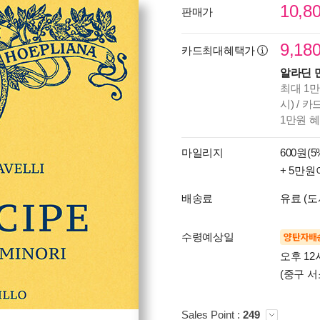
10,8
판매가
9,18
카드최대혜택가
알라딘 
최대 1만
시) / 
1만원 
마일리지
600원(5
+ 5만원
배송료
유료 (도
수령예상일
양탄자배
오후 12
(중구 서
Sales Point :
249