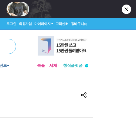
로그인
회원가입
마이페이지
고객센터
장바구니
(0)
투비컨티뉴드
창작플랫폼
펀드
북플
서재
투비컨티뉴드
원