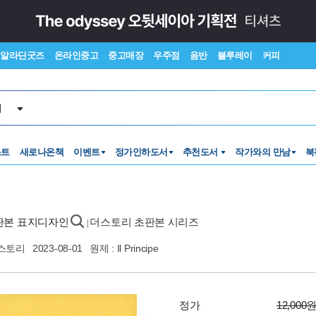
알라딘굿즈
온라인중고
중고매장
우주점
음반
블루레이
커피
서
스트
새로나온책
이벤트
정가인하도서
추천도서
작가와의 만남
북
초판본 표지디자인
더스토리 초판본 시리즈
|
스토리
2023-08-01
원제 : Il Principe
정가
12,000