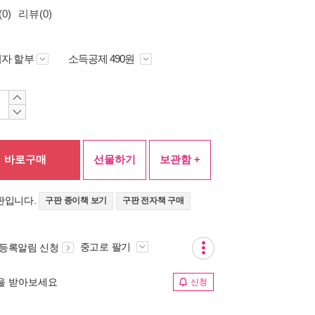
0)
리뷰(0)
자 할부
소득공제 490원
바로구매
선물하기
보관함 +
판입니다.
구판 종이책 보기
구판 전자책 구매
중고로 팔기
 등록알림 신청
림을 받아보세요
신청