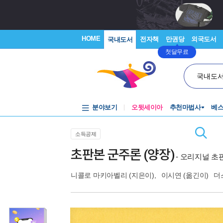
HOME
전자책
만권당
외국도서
국내도서
첫달무료
국내도
분야보기
오뒷세이아
추천마법사
베
소득공제
초판본 군주론 (양장)
- 오리지널 
니콜로 마키아벨리
(지은이),
이시연
(옮긴이)
더