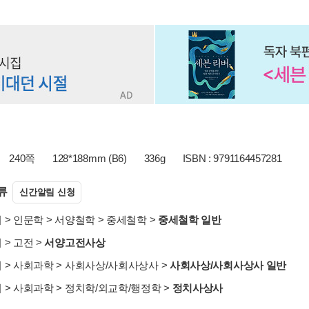
240쪽
128*188mm (B6)
336g
ISBN : 9791164457281
류
신간알림 신청
서
>
인문학
>
서양철학
>
중세철학
>
중세철학 일반
서
>
고전
>
서양고전사상
서
>
사회과학
>
사회사상/사회사상사
>
사회사상/사회사상사 일반
서
>
사회과학
>
정치학/외교학/행정학
>
정치사상사