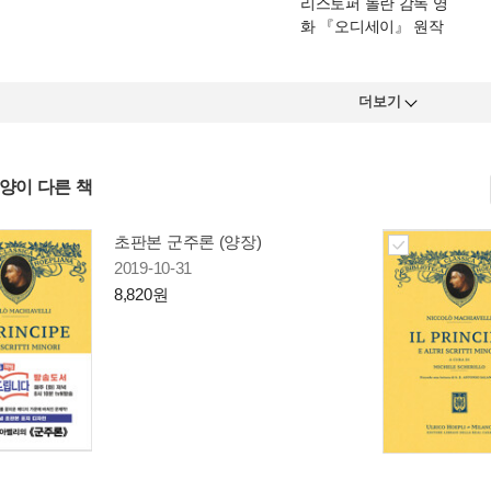
리스토퍼 놀란 감독 영
화 『오디세이』 원작
더보기
사양이 다른 책
초판본 군주론 (양장)
2019-10-31
8,820원