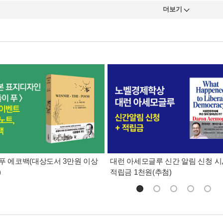
더보기
푸 에코백(대상도서 3만원 이상
대런 아세모글루 신간 알림 신청 시
)
적립금 1천원(추첨)