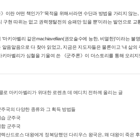
》이란 어떤 책인가? ‘목적을 위해서라면 수단과 방법을 가리지 않는, 
리 구현 따위는 없고 권력쟁탈전의 승패만 있을 뿐’이라는 발언으로 교황
‘마키아벨리 같은machiavellian(권모술수에 능한, 비열한)’이라는
 알음알음으로 다 찾아 읽었고, 지금은 지도자들은 물론이고 ‘내 삶의 
마키아벨리가 심혈을 기울여 쓴 《군주론》이 더스토리를 통해 오리지
니콜로 마키아벨리가 위대한 로렌초 데 메디치 전하께 올리는 글
 군주국의 다양한 종류와 그 획득 방법들
세습 군주국
복합 군주국
 알렉산드로스 대왕에게 정복당했던 다리우스 왕국은, 왜 대왕이 죽은 