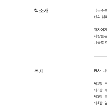
책소개
《군주론
신의 섭
저자에게 
사람들은
니콜로 
목차
헌사
: 
제1장.
제2장. 
제3장. 
제4장.