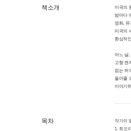
책소개
미국의 
밤마다 
영화, 
미국의 
환상적인
어느 날
고향 캔
없는 허
들어줄 
이야기하
목차
작가의 
1. 회오