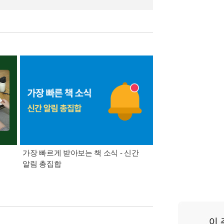
가장 빠르게 받아보는 책 소식 - 신간
경기컬처패스 1만원 
알림 총집합