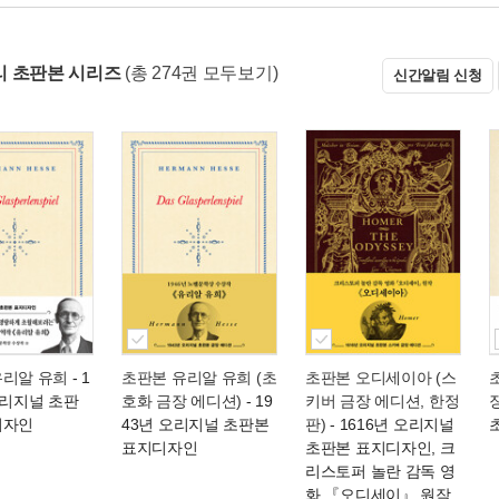
 초판본 시리즈
(총 274권 모두보기)
신간알림 신청
유리알 유희
- 1
초판본 유리알 유희 (초
초판본 오디세이아 (스
오리지널 초판
호화 금장 에디션)
- 19
키버 금장 에디션, 한정
디자인
43년 오리지널 초판본
판)
- 1616년 오리지널
표지디자인
초판본 표지디자인, 크
리스토퍼 놀란 감독 영
화 『오디세이』 원작