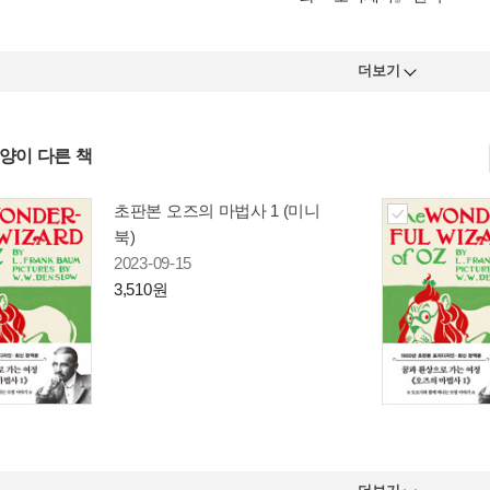
더보기
사양이 다른 책
초판본 오즈의 마법사 1 (미니
북)
2023-09-15
3,510원