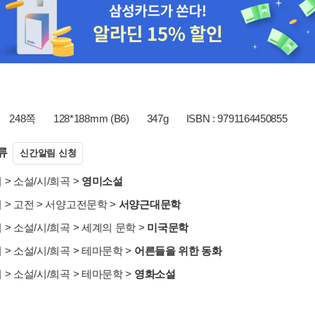
248쪽
128*188mm (B6)
347g
ISBN : 9791164450855
류
신간알림 신청
서
>
소설/시/희곡
>
영미소설
서
>
고전
>
서양고전문학
>
서양근대문학
서
>
소설/시/희곡
>
세계의 문학
>
미국문학
서
>
소설/시/희곡
>
테마문학
>
어른들을 위한 동화
서
>
소설/시/희곡
>
테마문학
>
영화소설