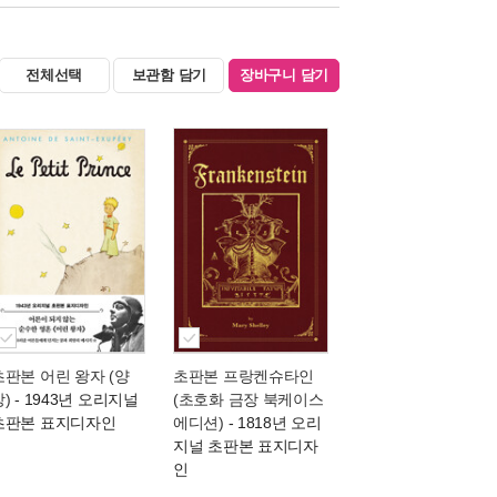
전체선택
보관함 담기
장바구니 담기
초판본 어린 왕자 (양
초판본 프랑켄슈타인
장)
- 1943년 오리지널
(초호화 금장 북케이스
초판본 표지디자인
에디션)
- 1818년 오리
지널 초판본 표지디자
인