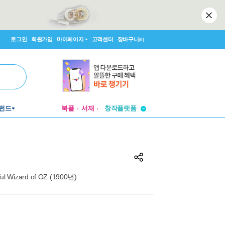
로그인
회원가입
마이페이지
고객센터
장바구니
(0)
투비컨티뉴드
펀드
북플
서재
창작플랫폼
투비컨티뉴드
l Wizard of OZ (1900년)