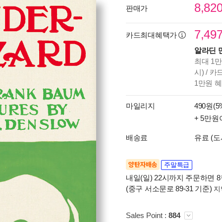
8,82
판매가
7,49
카드최대혜택가
알라딘 
최대 1만
시) / 
1만원 
마일리지
490원(5
+ 5만원
배송료
유료 (도
양탄자배송
주말특급
내일(일) 22시까지 주문하면 8월
(중구 서소문로 89-31 기준)
지
Sales Point :
884