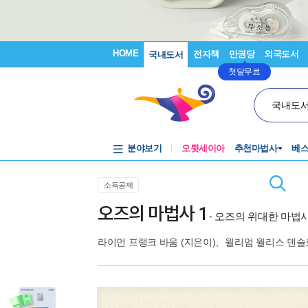
HOME
전자책
만권당
외국도서
국내도서
첫달무료
국내도
분야보기
오뒷세이아
추천마법사
베
소득공제
오즈의 마법사 1
- 오즈의 위대한 마법
라이먼 프랭크 바움
(지은이),
윌리엄 월리스 덴슬