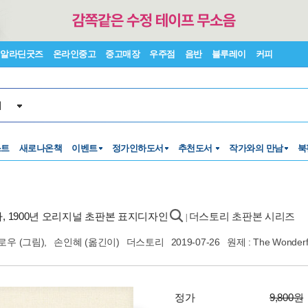
알라딘굿즈
온라인중고
중고매장
우주점
음반
블루레이
커피
서
스트
새로나온책
이벤트
정가인하도서
추천도서
작가와의 만남
북
사, 1900년 오리지널 초판본 표지디자인
더스토리 초판본 시리즈
|
로우
(그림),
손인혜
(옮긴이)
더스토리
2019-07-26
원제 : The Wonderfu
정가
9,800원