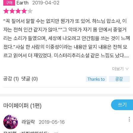
Earth
2019-04-02
“꼭 짚어서 말할 수는 없지만 뭔가가 또 있어. 하느님 맙소사, 이
자는 전혀 인간 같지가 않아.”“그 악마가 자기 몸 안에서 중얼거
리는 소리가 들였으며, 세상에 나오려고 안간힘을 쓰는 것이 느껴
졌다.”사실 한 사람의 이중성이라는 내용만 알지 내용은 전혀 모
르고 읽어서 더 재밌었다. 미스터리추리소설 같은 느낌도 났다.아
주 유명한 이 책은 인간의 양면성을 표현했으며 선과 악이라는 이
더보기
중성이 한 인간을 통해 어떻게 나타나는지 써져있다.사실 책은 아
공감 (
1
)
댓글 (0)
주 극단적으로 표현되었지만, 우리 현실에서도 사이코패스나 연
쇄살인범들이 대게 그렇듯 우리 주변 이웃이거나 번듯하고 사회
성 강한 직장을 가진 아주 ‘흔한’ 사람인 것을 보면....1800년대 소
쓰기
마이페이퍼 (1편)
설이라기엔 작가가 인간을 아주 제대로 꿰뚫어본 것을 알 수 있
다.아마 대부분 사람들이 내용을 알 것이기에 스포가 될 수도 있
라일락
2019-05-16
메뉴
지만 언급하겠다. 지킬박사는 선이라는 지킬, 악이라는 하이드 사
이에서 결국 악에 굴복하고 만다. 노인이 될때까지 본인의 위치와