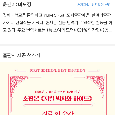
옮긴이:
마도경
저자파일
신간알림 신청
이야기를 들려주곤 했는데, 훗날 그는 『어린이의 시의 정원』에서
유모에게 헌사를 바쳤다. 또한 어린 시절 내내 어머니와 유모에게
경희대학교를 졸업하고 YBM Si-Sa, 도서출판예음, 한겨레출판
이야기를 들려주기도 하고 직접 쓰기도 했다. 1867년 집안의 바
사에서 편집장을 지냈다. 현재는 전문 번역가로 왕성한 활동을 하
람대로 에든버러 공과대학에 들어갔으나 공학에 흥미를 갖지 못
고 있다. 주요 번역서로는 《톰 소여의 모험》 《31% 인간형》 《공
하고 법으로 전공을 바꿨다. 당시 가족과 수시로 여행을 다니며
포》 《대충돌-달 탄생의 비밀》 《인간 지능의 수수께끼》 《43번가
글쓰기의 영감을 받았고 이후 여행 이야기를 즐겨 썼다. 대학 시
의 기적》 《신의 봉인》 《사탕 접시》 《뻔뻔한 출세주의자 되기》 등
절 대마를 피우고 매음굴에 드나들기도 했으며 종교를 저버리고
이 있다.
출판사 제공 책소개
아버지와 갈등을 빚기도 했다. 1880년 두 아이의 어머니인 이혼
녀 패니 반 드 그리프트 오스번과 결혼한 후 의붓아들 로이드와
그림을 그리다가 『보물섬』을 집필했다. 이후 어린이 책을 내다가
1886년 자신이 꾼 꿈을 바탕으로 쓴 『지킬 박사와 하이드 씨』를
출간해 즉각적인 성공을 거두었다. 1890년 건강이 악화한 스티
븐슨은 남태평양의 사모아로 이주해 원주민들의 사랑을 받으며
여생을 보냈다. 1894년 44세의 나이에 뇌출혈로 사망했다. 「자
살 클럽」, 『유괴』, 『밸런트레이 귀공자』, 『팔레사의 해변』 등의 작