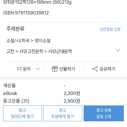
양장본
152쪽
128*188mm (B6)
213g
ISBN 9791159039812
주제분류
신간알림 신청
소설/시/희곡
>
영미소설
고전
>
서양고전문학
>
서양근대문학
선물하기
공유하기
새상품
-
eBook
2,200원
중고상품 (31)
2,900원
중고
중고
중고 등록
알라딘에 팔기
회원에게 팔기
알림 신청