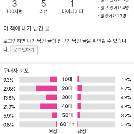
3
5
1
양면성을 가장 치밀하고 심도 있게 그려 냈기 때문이다. 19세기
읽고 있어요 4명
100자평
리뷰
마이페이퍼
런던, 겨울 새벽의 짙은 어둠 속에서 끔찍한 폭행 사건이 벌어진
읽었어요 23명
다. 가해자인 하이드는 태연자약하게 수표를 내밀고 사라지고, 남
이 책에 내가 남긴 글
은 사람들은 그자가 얼마나 잔인했는지에 대해 이야기한다. 그리
고 그가 내민 수표가 지역의 명망 있는 의사 지킬의 것이었다는
로그인하면 내가 남긴 글과 친구가 남긴 글을 확인할 수 있습니
말에 어터슨은 지킬 박사와 하이드의 관계에 대해 의문을 갖기 시
다.
로그인하기
작한다. 연이어 벌어지는 충격적인 사건들과 서서히 드러나는 하
이드의 실체. 인간의 본성을 대상으로 한 지킬 박사의 위험한 실
구매자 분포
험은 비극적 결말을 초래한다. 경건하고 선한 겉모습 속에 숨겨진
10대
1.5%
9.3%
사악한 욕망이 가득한 내면을 스티븐슨만의 심리 묘사로 빅토리
20대
5.7%
27.8%
아 시대의 욕망으로 가득 찬 속마음을 감춘 채 겉으로는 체면을
30대
4.8%
13.8%
중시했던 인간의 양면성을 꼬집는다. 이에는 사회적 위선을 폭로
40대
4.8%
21.9%
하는 풍자도 깃들어 있다. 내 안에 존재하는 또 다른 나 무너진 선
50대
3.2%
5.9%
악, 인간의 양면성 이 작품은 모호한 선악의 경계를 상징하듯 늘
60대
0.6%
0.8%
안개 끼고 음산한 19세기 런던을 배경으로 이야기가 펼쳐진다.
여성
남성