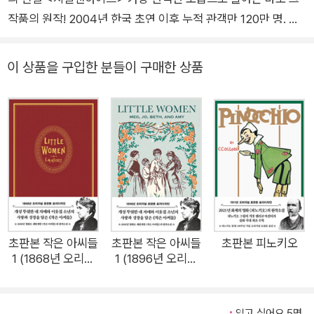
작품의 원작! 2004년 한국 초연 이후 누적 관객만 120만 명. 누
적 공연 회차 1100회 돌파. 단일 시즌 매출과 관객 수 한국 뮤지
컬 흥행 신기록을 수립한 바로 그 작품! 대한민국 뮤지컬의 역사
이 상품을 구입한 분들이 구매한 상품
라고 해도 과언이 아닌 <지킬앤하이드>가 2018년 가장 완벽한
모습으로 공연을 시작한다. 전회 매진, 전회 기립박수를 받은 작
품답게 이번에도 공연이 시작되기도 전에 엄청난 기대를 모으고
있다. 특히, <지킬앤하이드> 하면 바로 떠오르는 뮤지컬 스타 조
승우가 출연하는 날은 이미 매진 세례다. 매해 새로운 신화로 화
제를 불러일으킨 <지킬앤하이드>의 원작, 《지킬 박사와 하이
드》를 1886년 초판본 디자인으로 소장가치를 더해 독자들을 만
난다. 더스토리 《지킬 박사와 하이드》1886년 판 초판본 표지 디
자인 치밀한 묘사로 온갖 위선을 폭로한 걸작 《지킬 박사와 하이
초판본 작은 아씨들
초판본 작은 아씨들
초판본 피노키오
1 (1868년 오리지
1 (1896년 오리지
드》가 출간될 당시에는 인간의 가장 깊은 곳에 잠재되어 있는 본
널 초판본 표지디자
널 초판본 표지디자
성을 끄집어냈기에 사회적으로 큰 파장을 일으켰다. 19세기에 쓰
인 초호화 벨벳 에
인)
인 이 작품이 시대를 넘어 꾸준히 사랑받는 까닭은 인간의 숨겨진
디션)
읽고 싶어요 5명