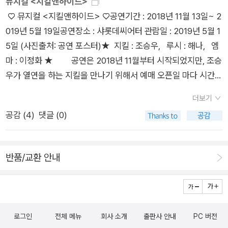
뮤지컬 <지킬앤하이드>
주위의 시선때문에 도덕적이고 선한것만 추구한 지킬 박사가 실
♡ 뮤지컬 <지킬앤하이드> ♡공연기간 : 2018년 11월 13일~ 2
험을 통해 불러낸 본인의 악인 ‘하이드’를 통해 욕구를 해소하는
019년 5월 19일공연장소 : 샤롯데씨어터 관람일 : 2019년 5월 1
모습을 보면, 대부분의 사람들이 느끼듯 ‘일탈’의 유혹은 우리 주
5일 (사진출처: 공연 포스터)★ 지킬 : 조승우, 루시 : 해나, 엠
위에 끊임없다.선을 유지하는 것은 어렵지만 악을 저지르는 것은
마 : 이정화 ★ 공연은 2018년 11월부터 시작되었지만, 조승
우리가 조금만 이성을 놓아버리면 쉽게 행할 수 있는 것이기 때문
우가 열연을 하는 지킬을 만나기 위해서 예매 오픈일 마다 시간을
에, 이 책을 읽으면서 더 공감이 되었던 것 같다.두께가 얇아서 가
맞춰 예매권을 사려고 했지만, 좋은 좌석은 할 때마다 1~2분내에
더보기
볍게 읽기 시작했는데 책장을 덮고나니 나의 선과 악의 양면성에
매진이 됐다.샤롯데씨어터 회원 가입을 해서 예매 하루 전에 사전
공감 (
4
)
댓글 (0)
대해 생각해보았다. 언제나 선만 추구하고 살면 그것 역시 스트레
예매를 했지만 그것 또한 원하는 좌석을 클릭하면 다른 사람이 예
스.그래서 내가 혼자만의 시간을 좋아하는 것 같다. (남들 눈치 안
매진행을 한다는 글이 뜨고 다른 좌석을 예매진행하다 보면 매진
봐도 되고 선, 악에서 고민하지 않아도 되니)만우절인 오늘 스트
이 되는 상황이었다.역시, 젊은 사람들의 순발력은 따라 갈 수가
반품/교환 안내
레스도 풀겸 하얀거짓말이나 해볼까
없었다. 그래서 조카와 조카 친구의 도움으로 예매를 했다. (1인
4매 예매 가능, 5매가 필요했다) 그래서 관람한 지킬앤하이드는
지금까지 본 뮤지컬 중에 최고의 찬사를 보내고 싶다. 몰입력이
최고!!한순간도 지루하지 않고 공연에 몰입할 수가 있었다. 특히
로그인
전체 메뉴
회사 소개
출판사 안내
PC 버전
기대되던 조승우의 선과 악으로 구분되는 지킬과 하이드로의 변