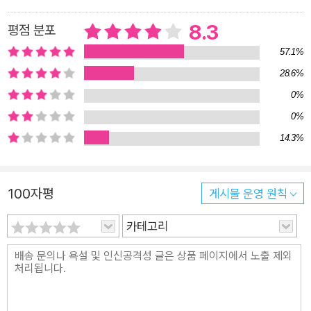
또한, 낮과 밤이라는 대조적인 시간을 통해 선과 악을 대비시킨
다. 선과 악을 대변하는 시간과 장소 속에서 고상하면서도 한편으
8.3
평점 분포
로 음흉한 노신사가 자유자재로 변신하는 ‘기적의 약물’을 발명한
57.1%
다. 그것의 도움으로 ‘재미있는 삶’을 즐기다가 몰락에 이르는 전
28.6%
과정을 통해 인간에게 내재되어 있는 ‘또 다른 나’를 들춰낸다. 이
0%
는 작품 속의 노신사에게서만 발견할 수 있는 모습이 아니라 어느
0%
인간이나 가진 이중성이다. 신의 뜻을 거스르는 지킬의 실험은 선
14.3%
과 악의 균형이 무너진 인간에게 닥칠 수 있는 불행을 낱낱이 보
여 준다. 누구나 가지고 있는 내면의 악마, 그것을 철저하게 감춘
채 살아가는 위선으로 가득 찬 인간의 모습을 적나라하게 드러낸
100자평
게시물 운영 원칙
다. 그리하여 이 작품은 영국의 스토리텔러 로버트 루이스 스티븐
슨이 남긴 괴기소설이면서 인간 본성의 양면성을 가장 잘 표현한
카테고리
걸작으로 꼽힌다. 1886년에 출간되어 6개월 만에 4만 부가 팔릴
정도로 인기가 있었다. 또한, 20세기에 들어 영화, 뮤지컬 등 다
양한 매체로 재탄생되어 현재까지 큰 명성과 사랑을 받고 있다.