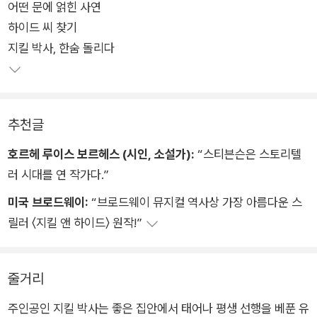
어떤 문에 얽힌 사연
특히, [지킬앤하이드] 하면 바로 떠오르는 뮤지컬 스타 조승우가
하이드 씨 찾기
출연하는 날은 이미 매진 세례다. 매해 새로운 신화로 화제를 불
지킬 박사, 한숨 돌리다
러일으킨 [지킬앤하이드]의 원작, <지킬 박사와 하이드>를 188
6년 초판본 디자인으로 소장가치를 더해 독자들을 만난다.
<지킬 박사와 하이드>가 출간될 당시에는 인간의 가장 깊은 곳
추천글
에 잠재되어 있는 본성을 끄집어냈기에 사회적으로 큰 파장을 일
으켰다. 19세기에 쓰인 이 작품이 시대를 넘어 꾸준히 사랑받는
호르헤 루이스 보르헤스 (시인, 소설가):
“스티븐슨은 스토리텔
까닭은 인간의 숨겨진 양면성을 가장 치밀하고 심도 있게 그려 냈
러 시대를 연 작가다.”
기 때문이다.
미국 브로드웨이:
“브로드웨이 뮤지컬 역사상 가장 아름다운 스
릴러 〈지킬 앤 하이드〉 원작!”
19세기 런던, 겨울 새벽의 짙은 어둠 속에서 끔찍한 폭행 사건이
벌어진다. 가해자인 하이드는 태연자약하게 수표를 내밀고 사라
지고, 남은 사람들은 그자가 얼마나 잔인했는지에 대해 이야기한
줄거리
다. 그리고 그가 내민 수표가 지역의 명망 있는 의사 지킬의 것이
주인공인 지킬 박사는 좋은 집안에서 태어나 평생 선행을 베푼 유
었다는 말에 어터슨은 지킬 박사와 하이드의 관계에 대해 의문을