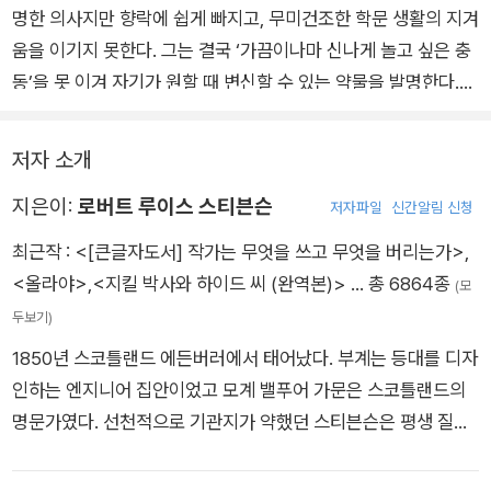
명한 의사지만 향락에 쉽게 빠지고, 무미건조한 학문 생활의 지겨
갖기 시작한다. 연이어 벌어지는 충격적인 사건들과 서서히 드러
움을 이기지 못한다. 그는 결국 ‘가끔이나마 신나게 놀고 싶은 충
나는 하이드의 실체. 인간의 본성을 대상으로 한 지킬 박사의 위
동’을 못 이겨 자기가 원할 때 변신할 수 있는 약물을 발명한다.
험한 실험은 비극적 결말을 초래한다.
그 약을 들이키면 악마적 본성이 ‘망토를 껴입듯이’ 지킬 박사의
몸을 에드워드 하이드의 몸으로 바꾼다. 하이드의 몸으로 제멋대
저자 소개
로 사고를 치다가 그게 싫증나면 다시 지킬의 몸으로 돌아온다.
지은이:
로버트 루이스 스티븐슨
그리고 경건한 마음으로 지난 악행을 회개하고 선행으로 지난 잘
저자파일
신간알림 신청
못을 보상하는 이중적인 삶을 즐긴다. 이렇게 충동적인 행동을 지
최근작 :
<[큰글자도서] 작가는 무엇을 쓰고 무엇을 버리는가>
,
속적으로 하면서 지킬과 하이드는 주객이 전도되고 만다. 하이드
<올라야>
,
<지킬 박사와 하이드 씨 (완역본)>
… 총 6864종
(모
가 저지르는 악행은 점차 심해지고, 하이드에서 지킬로 돌아오는
두보기)
것이 힘들어지면서 지킬은 이중생활에 회의감을 느낀다. 결국 지
1850년 스코틀랜드 에든버러에서 태어났다. 부계는 등대를 디자
킬은 하이드로 변해 사람을 죽이게 되고 결국 ‘자살’이라는 극단
인하는 엔지니어 집안이었고 모계 밸푸어 가문은 스코틀랜드의
적인 방법으로 이 생활을 마감한다.
명문가였다. 선천적으로 기관지가 약했던 스티븐슨은 평생 질병
으로 고생했다. 독실한 장로교 신자 집안에서 자란 어린 시절, 유
독 종교색이 강한 유모가 병석에 누운 그에게 존 버니언과 성서