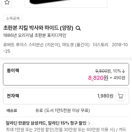
소득공제
초판본 지킬 박사와 하이드 (양장)
1886년 오리지널 초판본 표지디자인
로버트 루이스 스티븐슨
(지은이),
마도경
(옮긴이)
더스토리
2018-10
-25
종이책
9,800
원,
10%
8,820
원
+ 490원
전자책
1,980
원
배송료
유료 (도서 1만5천원 이상 무료)
알라딘 만권당 삼성카드, 알라딘 15% 청구 할인
최대 1만원 또는 2만원 할인(전월 30만원 또는 60만원 이용 시) / 카드