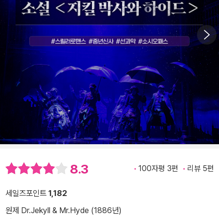
8.3
100자평 3편
리뷰 5편
세일즈포인트
1,182
원제 Dr.Jekyll & Mr.Hyde (1886년)