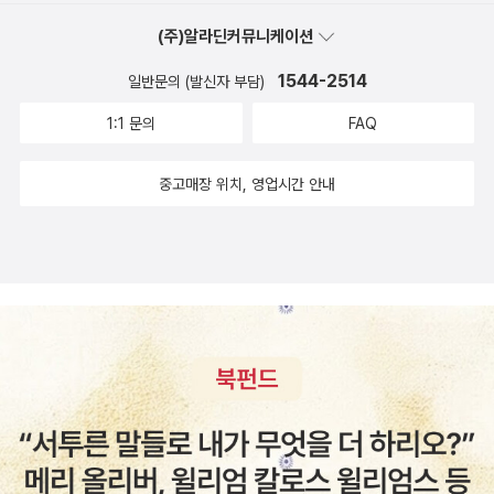
신 장면은 훌륭했다. (사진출처: 공연 정보 중에서)조승우의 완벽
(주)알라딘커뮤니케이션
한 연기, 마치 지킬이 된 듯, 하이드가 된 듯...지킬앤하이드는 <
1544-2514
보물섬>의 작가인 '로버트 루이스 스티븐슨'의 <지킬박사와 하
일반문의 (발신자 부담)
이드>가 원작이다.1888년 런던, 헨리 지킬은 유능한 의사이자
1:1 문의
FAQ
과학자이다. 아버지를 비롯한 정신질환자를 위하여 뇌에서 선과
악을 분리하는 치료제 연구를 한다. 동물실험은 성공했으나 인체
중고매장 위치, 영업시간 안내
실험을 위한 임상실험단계에서 벽에 부딪힌다. 그래서 자신을 실
험대상으로 삼아 선과 악을 분리하는 실험을 하는데, 일단은 성공
한 듯하다. 예의바르고 학구적인 의사 지킬과 악으로 가득찬 제2
의 인물 에드워드 하이드.하이드는 지킬 박사의 내면의 악, 악으
로 가득한 하이드는 자신의 연구에 반대했던 인물 등에 대하여 복
수를 한다.런던을 휩쓰는 살인사건. (사진출처: 공연 정보 중에
서)지킬에게는 교양있는 약혼녀 엠마, 그리고 지킬이 언젠가 술
집에서 만났던 거리의 여자 루시가 있다.이 소설은 한 사람에게서
선과 악이 존재한다는 설정과 그리 길지 않으면서도 흥미로운 이