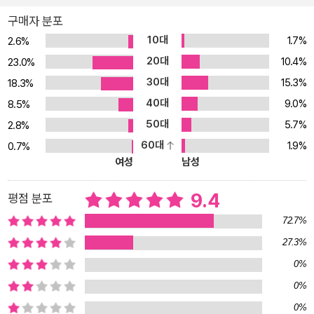
마든지 여우처럼 속이고 사자처럼 공격하고 약속을 어기고 악덕을 행
구매자 분포
해도 된다.’ 오해하지 않으려면 다음 말을 꼭 덧붙여 읽어야 한다. ‘지
10대
1.7%
2.6%
도자의 목표가 공동체의 평화와 안정이라면!’ 사실 《군주론》은, 강한
20대
리더의 강한 통치로 평화가 오기를 간절히 염원하는 충직한 책인 것
10.4%
23.0%
이다. 그렇다면 마키아벨리는 왜, 선뜻 입밖으로 꺼내 말하기 힘든 불
30대
15.3%
18.3%
편한 진실들을 쏟아내서 오해를 자초했을까? 그는 당시 통치력이 부
40대
9.0%
8.5%
재한 피렌체의 외교관으로서 풍전등화인 제 나라 신세를 구하려고 강
50대
5.7%
2.8%
대국 사이를 필사적으로 오가며, 냉정하기 그지없는 국제정치의 민낯
60대
1.9%
0.7%
을 낱낱이 목격했다. 그러면서 체사레 보르자, 루이 12세, 막시밀리안
여성
남성
1세, 루도비코 스포르차 등을 곁에서 지켜보았고, 군주가 현실을 정확
히 보지 않고 막연한 낙관이나 연민 혹은 ‘내가 선하고 옳다’는 자만으
9.4
평점 분포
로 결정을 내릴 때 국가와 국민에게 큰 화가 닥치는 것을 수없이 보았
72.7%
다. 그래서 그는 인간의 본성을 ‘선악’으로 규정짓지 않고 있는 그대로
27.3%
보며 ‘공동체에 바람직한 결과를 끌어내려면 어떻게 해야 하는가’를
고찰했고, 그 성찰을 《군주론》에 담아서 피렌체의 새 군주에게 바쳤
0%
다. 1~14장(총 14장)은 군주국들에 대해서, 15~26장(총 12장)은 군
0%
주에 대해서 설명했고, “이탈리아를 외세로부터 해방시켜줄 위대한
0%