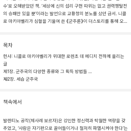
수’로 오해받았던 책. ‘세상에 신의 섭리 구현 따위는 없고 권력쟁탈전
의 승패만 있을 뿐’이라는 발언으로 교황청의 분노를 샀던 금서. 니콜
로 마키아벨리가 심혈을 기울여 쓴 《군주론》이 더스토리를 통해 오리
지널 초판본 표지로 소개된다.
한때 금서였던 《군주론》은 오해받기 딱 좋은 말들이 넘쳐난다. ‘인간
목차
은 은혜를 모르고, 인내를 모르고, 배은망덕하고, 기회주의적이며, 이
헌사: 니콜로 마키아벨리가 위대한 로렌초 데 메디치 전하께 올리는
익에 밝고, 제멋대로 행동한다. 그러니 지도자는 필요하다면 얼마든
글
지 여우처럼 속이고 사자처럼 공격하고 약속을 어기고 악덕을 행해도
제1장. 군주국의 다양한 종류와 그 획득 방법들
된다.’ 오해하지 않으려면 다음 말을 꼭 덧붙여 읽어야 한다. ‘지도자
제2장. 세습 군주국
의 목표가 공동체의 평화와 안정이라면!’ 사실 《군주론》은, 강한 리더
의 강한 통치로 평화가 오기를 간절히 염원하는 충직한 책인 것이다.
책속에서
발렌티노 공작(체사레 보르자)은 강인한 정신력과 탁월한 역량을 갖
추었고, ‘사람은 자기편으로 끌어들이거나 철저히 파멸시켜야 한다’는