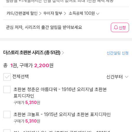
발급월 +1개월까지는 전월 실적이 없어도 최대 1만원 혜택 제공
카드/간편결제 할인
무이자 할부
소득공제 100원
관심 저자, 시리즈의 출간 알림을 받아보세요
신청
더스토리 초판본 시리즈 (총 51권)
신간알림 신청
총
1
권, 구매가
2,200
원
전체선택
신간부터
초판본 청춘은 아름다워 - 1916년 오리지널 초판본
표지디자인
구매가
5,310
원
초판본 크눌프 - 1915년 오리지널 초판본 표지디자인
구매가
5,310
원