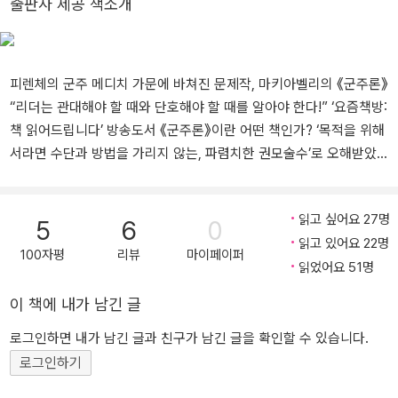
출판사 제공 책소개
번역했다.
곡 『맨드레이크』가 베네치아에서 공연되어 칭송을 받았다. 이후 피렌
체의 양모 길드와 벌어진 무역 분쟁을 주재하는 사절로 베네치아에
파견되면서 복권을 노렸으나 메디치 군주정이 붕괴되고 공화정이 복
피렌체의 군주 메디치 가문에 바쳐진 문제작, 마키아벨리의 《군주론》
원되면서 그 뜻을 이루지 못하고 1527년 6월 사망하였다. 사망 후 산
“리더는 관대해야 할 때와 단호해야 할 때를 알아야 한다!” ‘요즘책방:
타크로체 교회에 매장되었으며, 사후에 『로마사 논고』 『군주론』 『피
책 읽어드립니다’ 방송도서 《군주론》이란 어떤 책인가? ‘목적을 위해
렌체사』 등의 저서가 출간되었다.
서라면 수단과 방법을 가리지 않는, 파렴치한 권모술수’로 오해받았
던 책. ‘세상에 신의 섭리 구현 따위는 없고 권력쟁탈전의 승패만 있을
뿐’이라는 발언으로 교황청의 분노를 샀던 금서(禁書). 저자에게 ‘마
읽고 싶어요 27명
키아벨리 같은machiavellian(권모술수에 능한, 비열한)’이라는 불명
5
6
0
읽고 있어요 22명
예스러운 신조어까지 안긴 문제작. 하지만 아는 사람들은 알음알음으
100자평
리뷰
마이페이퍼
읽었어요 51명
로 다 찾아 읽었고, 지금은 지도자들은 물론이고 ‘내 삶의 주인’인 우
리 모두의 필독서가 된 《군주론》! 니콜로 마키아벨리가 심혈을 기울
이 책에 내가 남긴 글
여 쓴 《군주론》이 더스토리를 통해 오리지널 초판본 표지로 소개된
다. 한때 금서였던 《군주론》은 오해받기 딱 좋은 말들이 넘쳐난다.
로그인하면 내가 남긴 글과 친구가 남긴 글을 확인할 수 있습니다.
‘인간은 은혜를 모르고, 인내를 모르고, 배은망덕하고, 기회주의적이
로그인하기
며, 이익에 밝고, 제멋대로 행동한다. 그러니 지도자는 필요하다면 얼