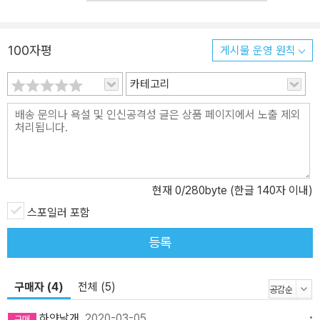
시기, 위대한 군주가 바로 지금, 피렌체의 로렌초!”라고 칭송하며 글
을 맺었다. 하지만 안타깝게도 로렌초는 《군주론》을 읽지 않았고, 그
때문인지 이탈리아는 19세기 말까지 통일되지 못하고 내내 다퉜다.
100자평
게시물 운영 원칙
체사레 보르자, 알렉산데르 6세, 로렌초 일 마니피코, 레오 10세, 일
모로…… 1494~1513년, 그 20년간 이탈리아에선 대체 무슨 일이 있
카테고리
었나? 피렌체 외교관 마키아벨리는 대체 무엇을 목격했나? 16세기
전후 이탈리아 반도는 최강국들이 격돌하는 파워게임의 격전지였다.
로마 제국 쇠락 이후 실로 오랜만에 맞은 중흥기에 5강(피렌체 공화
국, 베네치아 공화국, 나폴리 왕국, 밀라노 공국, 로마 교황령)은 반도
의 주인이 되려고 다퉜다. 문제는 이들 세력이 너무 비등하게 강해서
어느 누구도 상대방을 제압하지 못했다는 점인데, 대결 양상이 길어
현재
0
/280byte (한글 140자 이내)
지자 그 틈에 이미 통일을 이룬 외세들(프랑스 왕국, 에스파냐 왕국,
스포일러 포함
신성로마 제국)이 반도를 노렸다. 1494년 프랑스의 샤를 8세의 침입
등록
을 시작으로, 그 후대 왕인 루이 12세, 에스파냐의 페르난도 2세, 독
일 막시밀리안 1세의 이탈리아 침범이 쉴 틈 없이 이어졌다. 피렌체가
가장 시달렸다. 반도의 남북을 잇는 길목에 있었고, 엄청나게 부유한
구매자 (4)
전체 (5)
데 군대가 없어서 만만한데다가, 통치자가 부재했기 때문이었다. 그
하얀날개
2020-03-05
때 상대국 눈치를 보며 줄타기하듯 살아남아야 했던 외교관의 경험에