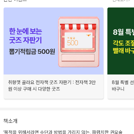
취향껏 골라요 전자책 굿즈 자판기 : 전자책 3만
8월 특별 선
원 이상 구매 시 다양한 굿즈
바구니
책소개
‘목적을 위해서라면 수단과 방법을 가리지 않는, 파렴치한 권모술