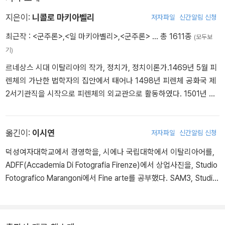
서 적절히 치료하지 않으면 시간이 흐름에 따라 진단은 쉽지만 치료
는 어려워집니다.
지은이:
니콜로 마키아벨리
저자파일
신간알림 신청
최근작 :
<군주론>
,
<일 마키아벨리>
,
<군주론>
… 총 1611종
(모두보
기)
르네상스 시대 이탈리아의 작가, 정치가, 정치이론가.1469년 5월 피
렌체의 가난한 법학자의 집안에서 태어나 1498년 피렌체 공화국 제
2서기관직을 시작으로 피렌체의 외교관으로 활동하였다. 1501년 마
리에타 코르시니와 결혼하여 슬하에 6남매를 두었으며, 탁월한 외교
능력을 발휘하며 『피사 전쟁 보고서』 『피렌체공화국 군사조직에 관
한 논고』 『독일과 황제에 관한 논고』 등 다수의 외교 관련 원고를 집
옮긴이:
이시연
저자파일
신간알림 신청
필하였다. 그러나 1512년 스페인 군대에 의해 피렌체가 함락되면서
덕성여자대학교에서 경영학을, 시에나 국립대학에서 이탈리아어를,
공직에서 축출되어 1513년 반역 음모 혐의로 재판과 고문을 받고 투
ADFF(Accademia Di Fotografia Firenze)에서 상업사진을, Studio
옥되었다. 이후 석방되어 피렌체 남쪽 근교의 산트 안드레아 농장에
Fotografico Marangoni에서 Fine arte를 공부했다. SAM3, Studio
은둔하면서 『군주론』 초고를 완성하였다. 1516년 『군주론』 필사본이
fotografico Angelo Rosa, 무역회사 Burani interfood 등에서 통·번
피렌체 내외에서 유통되기 시작하였으며, 1520년 줄리오 데메디치
역을 담당했고, 현재 이탈리아 모데나에 거주하며 통·번역 프리랜서
추기경의 부탁으로 피렌체 역사를 기록한 『피렌체사』를 집필하였고,
로 활동하고 있다. 《신곡-인페르노(지옥)》 《군주론》 《피노키오》를
1521년 『전술론』 출간에 이어 1525년 성직자들의 타락을 조롱한 희