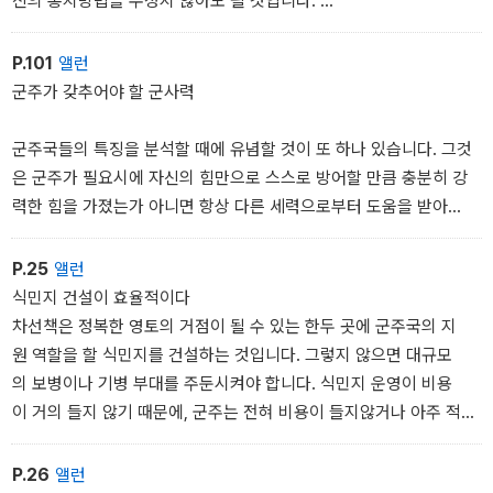
신의 통치방법을 수정지 않아도 될 것입니다.
왜냐하면 (함께 살지 않으면) 비상시에 예상치 못한 사건이 일어날 경
우 가혹한 조치를 취할 시간적 여유도 없을 테고, 은혜를 베푼다 해
P.101
앨런
도 마지못해 베푸는 것으로 받아들여지기 때문에 군주 자신에게 아
군주가 갖추어야 할 군사력
무런 도움도 되지 않기 때문입니다.
군주국들의 특징을 분석할 때에 유념할 것이 또 하나 있습니다. 그것
은 군주가 필요시에 자신의 힘만으로 스스로 방어할 만큼 충분히 강
력한 힘을 가졌는가 아니면 항상 다른 세력으로부터 도움을 받아
야 하는가의 문제입니다.
P.25
앨런
식민지 건설이 효율적이다
차선책은 정복한 영토의 거점이 될 수 있는 한두 곳에 군주국의 지
원 역할을 할 식민지를 건설하는 것입니다. 그렇지 않으면 대규모
의 보병이나 기병 부대를 주둔시켜야 합니다. 식민지 운영이 비용
이 거의 들지 않기 때문에, 군주는 전혀 비용이 들지않거나 아주 적
은 비용만으로 식민지를 건설하고 유지할 수 있습니다.
식민지 건설로 피해를 보는 사람들은 새로 온 이주민들에게 자신들
P.26
앨런