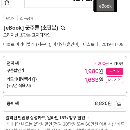
ePub
소득공제
[eBook] 군주론 (초판본)
오리지널 초판본 표지디자인
니콜로 마키아벨리
(지은이),
이시연
(옮긴이)
더스토리
2019-11-08
전자책
2,200
원 + 110원
1,980
원
쿠폰할인가
쿠폰
1,683
원
카드최대혜택가
더보기
(+쿠폰 적용 시)
종이책
8,820
원
알라딘 만권당 삼성카드, 알라딘 15% 청구 할인
최대 1만원 또는 2만원 할인(전월 30만원 또는 60만원 이용 시) / 카드