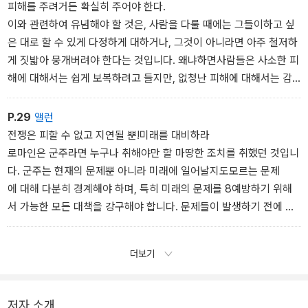
의 경작지와 집을 내주어야 하는 이들뿐입니다. 국가 전체의 관점에
피해를 주려거든 확실히 주어야 한다.
서 보았을 때, 이런 식으로 피해를 보는 자들은 소수에 불과합니다. 더
이와 관련하여 유념해야 할 것은, 사람을 다룰 때에는 그들이하고 싶
욱이 그들은 힘이 미약해지고 뿔뿔이 흩어져버릴 것이기 때문에 군주
은 대로 할 수 있게 다정하게 대하거나, 그것이 아니라면 아주 철저하
에게 위협적인 요소가 되지 않습니다.
게 짓밟아 뭉개버려야 한다는 것입니다. 왜냐하면사람들은 사소한 피
그 밖의 모든 다른 주민들은 한편으로는 자신들은 피해를 보지않았다
해에 대해서는 쉽게 보복하려고 들지만, 없청난 피해에 대해서는 감
고 안심하고, 다른 한편으로는 소수의 주민들처럼 자신의 소유물
히 복수할 엄두조차 내지 못하기 때문입니다. 따라서 피해를 주어
을 빼앗길까 두려워 오히려 군주에게 말썽거리가 되지 않도록 조심하
야 한다면, 복수를 걱정할 필요도 없을 정도로 아예 확실히 주어야 합
P.29
앨런
게 됩니다.
니다.
전쟁은 피할 수 없고 지연될 뿐!미래를 대비하라
로마인은 군주라면 누구나 취해야만 할 마땅한 조치를 취했던 것입니
다. 군주는 현재의 문제뿐 아니라 미래에 일어날지도모르는 문제
에 대해 다분히 경계해야 하며, 특히 미래의 문제를 8예방하기 위해
서 가능한 모든 대책을 강구해야 합니다. 문제들이 발생하기 전에 최
초의 징후를 감지하면 대책을 세우기가 한결 수월하지만, 문제를 방
치하면 어떠한 대책이나 처방도 이미너무 늦은 것이 되고 결국 그 문
더보기
제를 해결할 수 없는 지경에 다다를 뿐이기 때문입니다.
바로 의사들이 질병에 대해 하는 이야기와 같습니다. 질병은초기에
는 진단하기는 어렵지만 치료하기는 쉬운데 반해서, 초기에 발견해
저자 소개