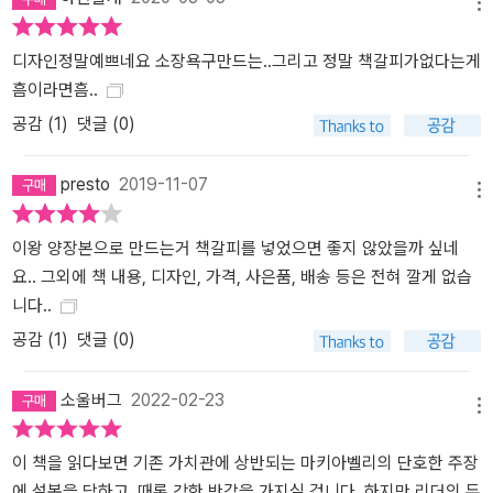
메뉴
서 나온 조언이기에 《군주론》의 조언은 지독하게 냉정하고 사실적이
다.
디자인정말예쁘네요 소장욕구만드는..그리고 정말 책갈피가없다는게
흠이라면흠..
공감 (
1
)
댓글 (0)
presto
2019-11-07
메뉴
이왕 양장본으로 만드는거 책갈피를 넣었으면 좋지 않았을까 싶네
요.. 그외에 책 내용, 디자인, 가격, 사은품, 배송 등은 전혀 깔게 없습
니다..
공감 (
1
)
댓글 (0)
소울버그
2022-02-23
메뉴
이 책을 읽다보면 기존 가치관에 상반되는 마키아벨리의 단호한 주장
에 설복을 당하고, 때론 강한 반감을 가지실 겁니다. 하지만 리더의 두