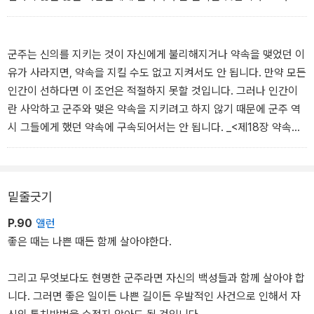
로 군주가 자신을 보존하고자 한다면 상황에 따라 선하지 않게 행동
하는 법을 배워서, 필요에 따라 그것을 사용하거나 사용하지 않아야
합니다. _<제15장 사람들, 특히 군주가 칭송받거나 비난받는 행동들
군주는 신의를 지키는 것이 자신에게 불리해지거나 약속을 맺었던 이
> 중에서
유가 사라지면, 약속을 지킬 수도 없고 지켜서도 안 됩니다. 만약 모든
인간이 선하다면 이 조언은 적절하지 못할 것입니다. 그러나 인간이
란 사악하고 군주와 맺은 약속을 지키려고 하지 않기 때문에 군주 역
시 그들에게 했던 약속에 구속되어서는 안 됩니다. _<제18장 약속을
지키는 방법> 중에서
밑줄긋기
P.90
앨런
좋은 때는 나쁜 때든 함께 살아야한다.
그리고 무엇보다도 현명한 군주라면 자신의 백성들과 함께 살아야 합
니다. 그러면 좋은 일이든 나쁜 길이든 우발적인 사건으로 인해서 자