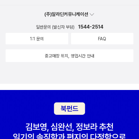
(주)알라딘커뮤니케이션
1544-2514
일반문의 (발신자 부담)
1:1 문의
FAQ
중고매장 위치, 영업시간 안내