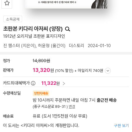
소득공제
초판본 키다리 아저씨 (양장)
1912년 오리지널 초판본 표지디자인
진 웹스터
(지은이),
허윤정
(옮긴이)
더스토리
2024-01-10
정가
14,800원
13,320
판매가
원
(10% 할인) +
마일리지 740원
11,322
카드최대혜택가
원
수령예상일
양탄자배송
밤 10시까지 주문하면 내일 아침 7시
출근전 배송
(중구 서소문로 89-31 )
변경
배송료
유료 (도서 1만5천원 이상 무료)
이 도서는 <
키다리 아저씨
>의 개정판입니다.
구판 보기