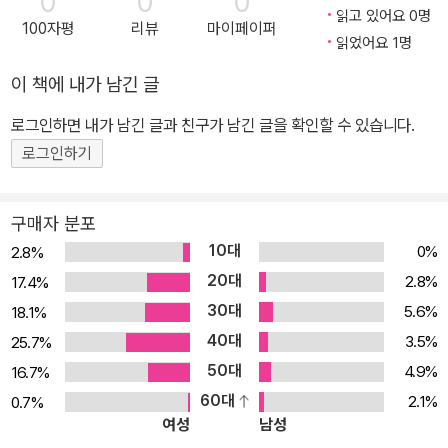
0
0
0
보다 더욱 어려운 집안을 도와달라고 설득하는 편지 대목에서는 독자
읽고 있어요 0명
100자평
리뷰
마이페이퍼
들 또한 그녀의 따뜻한 마음씨에 감탄하게 된다. 비록 부모님도 없이
읽었어요 1명
홀로 구박받으며 자랐지만, 주변을 생각할 줄 알고 남의 행복에 기뻐
이 책에 내가 남긴 글
하는 그녀는 이기적인 지금 세태를 에둘러 꼬집는 역할을 한다. 세상
의 편견과 차별을 뛰어넘은 주디와 그녀를 지키는 수호천사 아저씨의
로그인하면 내가 남긴 글과 친구가 남긴 글을 확인할 수 있습니다.
이야기는 살면서 꼭 읽어봐야 할 세계적인 고전으로 손꼽힌다. 더스
로그인하기
토리에서 국내 최초로 출간되는 아름다운 1912년 초판본 표지디자인
을 통해 《키다리 아저씨》를 만나보자.
구매자 분포
10대
0%
2.8%
20대
2.8%
17.4%
30대
5.6%
18.1%
40대
3.5%
25.7%
50대
4.9%
16.7%
60대
2.1%
0.7%
여성
남성