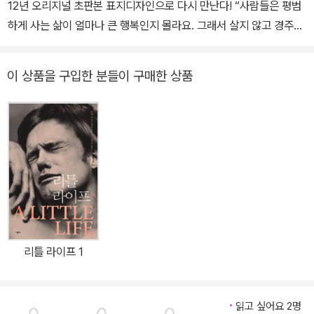
다운 세계를 보여 준다. 웹스터는 다양한 글쓰기를 선보이며 한창 작
12년 오리지널 초판본 표지디자인으로 다시 만난다! “사람들은 평범
가로서 활동할 즈음, 40세에 첫아이를 낳고 이틀 만에 세상을 떠나고
하게 사는 삶이 얼마나 큰 행복인지 몰라요. 그래서 살지 않고 경주를
말았다.
해요. 이기려다가 지칠 뿐이죠. 아저씨, 전 매 순간 최대한으로 행복을
느끼며 살겠어요!” 아기 때 존 그리어 고아원에 버려져 전화번호부와
이 상품을 구입한 분들이 구매한 상품
묘지에서 아무렇게나 고른 이름으로 살게 된 ‘제루샤 애벗’. 18세 최
고령 원생이 될 때까지 그곳에서 허드레꾼으로 자란다. 누구보다 총
명하고 활달했지만 ‘아흔일곱 명의 아이를 아흔일곱 쌍둥이’로 만드
는 것이 교육철학인 곳에서 아이는 모든 호기심과 열정을 억눌러야만
했다. 가끔 쓰는 작문에서만 마음을 열어 보였을 뿐. 그런데 우연히 그
글을 읽은 익명의 후원자가 대학 장학금을 보내왔다. 조건은 단 하나,
작가가 되기 위해 성실히 공부하고 있다는 증거로 매달 한 통의 편지
를 쓸 것! 그녀는 스스로 이름을 ‘주디’로 바꾸고 미지의 후원자 ‘키다
리 아저씨’에게 편지를 쓰기 시작한다. 운명을 개척하는 소녀 ‘주디’의
리틀 라이프 1
엉뚱한 연애편지 주디는 혼자서 세상을 살아갈 준비가 되어 있고, 교
육을 통해 점점 현명해지는 동시에 아름다운 인성을 더욱 가꿔나간
다. 자신도 어려운 처지에 있으면서 키다리 아저씨에게 부탁해 자신
읽고 싶어요 2명