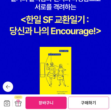
뒤로가
기
보관함담기
선물하기
장바구니
구매하기
선물하기