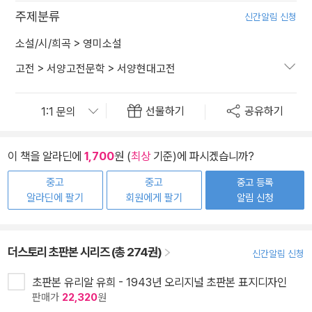
주제분류
신간알림 신청
소설/시/희곡
>
영미소설
고전
>
서양고전문학
>
서양현대고전
선물하기
공유하기
이 책을 알라딘에
1,700
원 (
최상
기준)에 파시겠습니까?
중고
중고
중고 등록
알라딘에 팔기
회원에게 팔기
알림 신청
더스토리 초판본 시리즈 (총 274권)
신간알림 신청
초판본 유리알 유희 - 1943년 오리지널 초판본 표지디자인
판매가
22,320
원