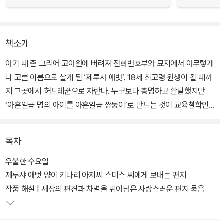
책소개
아기 때 존 그리어 고아원에 버려져 전화번호부와 묘지에서 아무렇게
나 고른 이름으로 살게 된 ‘제루샤 애벗’. 18세 최고령 원생이 될 때까
지 그곳에서 허드레꾼으로 자란다. 누구보다 총명하고 활달했지만
‘아흔일곱 명의 아이를 아흔일곱 쌍둥이’로 만드는 것이 교육철학인
곳에서 아이는 모든 호기심과 열정을 억눌러야만 했다. 가끔 쓰는 작
문에서만 마음을 열어 보였을 뿐.
목차
그런데 우연히 그 글을 읽은 익명의 후원자가 대학 장학금을 보내왔
우울한 수요일
다. 조건은 단 하나, 작가가 되기 위해 성실히 공부하고 있다는 증거로
제루샤 애벗 양이 키다리 아저씨 스미스 씨에게 보내는 편지
매달 한 통의 편지를 쓸 것! 그녀는 스스로 이름을 ‘주디’로 바꾸고 미
작품 해설 | 세상의 편견과 차별을 뛰어넘은 사랑스러운 편지 묶음
지의 후원자 ‘키다리 아저씨’에게 편지를 쓰기 시작한다.