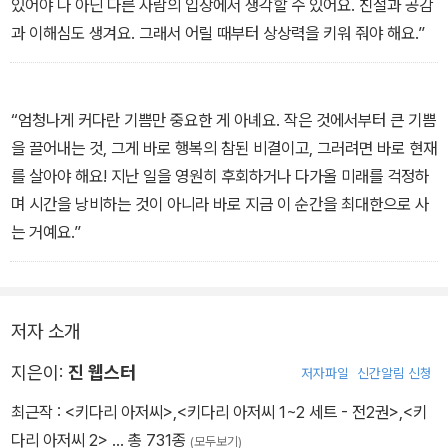
있어야 나 아닌 다른 사람의 입장에서 생각할 수 있어요. 친절과 공감
과 이해심도 생겨요. 그래서 어릴 때부터 상상력을 키워 줘야 해요.”
“엄청나게 커다란 기쁨만 중요한 게 아녜요. 작은 것에서부터 큰 기쁨
을 끌어내는 것, 그게 바로 행복의 참된 비결이고, 그러려면 바로 현재
를 살아야 해요! 지난 일을 영원히 후회하거나 다가올 미래를 걱정하
며 시간을 낭비하는 것이 아니라 바로 지금 이 순간을 최대한으로 사
는 거예요.”
저자 소개
지은이:
진 웹스터
저자파일
신간알림 신청
최근작 :
<키다리 아저씨>
,
<키다리 아저씨 1~2 세트 - 전2권>
,
<키
다리 아저씨 2>
… 총 731종
(모두보기)