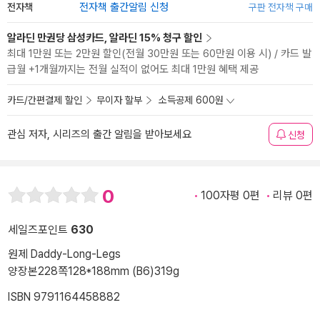
전자책
전자책 출간알림 신청
구판 전자책 구매
알라딘 만권당 삼성카드, 알라딘 15% 청구 할인
최대 1만원 또는 2만원 할인(전월 30만원 또는 60만원 이용 시) / 카드 발
급월 +1개월까지는 전월 실적이 없어도 최대 1만원 혜택 제공
카드/간편결제 할인
무이자 할부
소득공제 600원
관심 저자, 시리즈의 출간 알림을 받아보세요
신청
0
100자평 0편
리뷰 0편
세일즈포인트
630
원제 Daddy-Long-Legs
양장본
228쪽
128*188mm (B6)
319g
ISBN 9791164458882