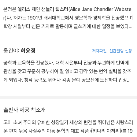
본명은 앨리스 제인 챈들러 웹스터(Alice Jane Chandler Webste
r)다. 저자는 1901년 배서대학교에서 영문학과 경제학을 전공했으며
학창 시절부터 신문 기자로 활동하며 글쓰기에 대한 열정을 보였다.
또한 그녀는 일찍부터 교도소와 보육원에 깊은 관심을 가지고 이와
관련된 인권 활동을 펼치기도 했는데, 이러한 관심은 그녀의 작품 배
옮긴이:
허윤정
저자파일
신간알림 신청
경이 되기도 했다. 진 웹스터는 재학 시절에 창작한 단편 모음집 『패
티가 대학에 갔을 때』가 성공하자 『키다리 아저씨』와 『속 키다리 아
공학과 교육학을 전공했다. 대학 시절부터 전공과 무관하게 번역에
저씨』를 연이어 발표하면서 작가로서 당당히 자리매김하게 되었다.
관심을 갖고 꾸준히 공부하여 잘 읽히고 감각 있는 번역 실력을 갖추
특히 고아 소녀의 유쾌한 분투기와 로맨스를 그린 『키다리 아저씨』는
게 되었다. 창작 능력도 뛰어나 각종 문예 공모전에 도전하여 입상한
편지 형식으로 전개되는 독특한 구성을 통해 전형적인 소설의 형식과
바 있다.
왕자를 만나 행복해진다는 ‘신데렐라 구조’에서 벗어나 당시 독자들
에게 신선한 충격을 던졌다. 뿐만 아니라 출판 당시 미국 내 고아들의
출판사 제공 책소개
복지 문제를 재조명하게 만든 계기가 되었다. 지금까지도 영화와 애
니메이션, 뮤지컬 등으로 재창작되어 세계 수많은 독자들에게 사랑받
고아 소녀 주디의 유쾌한 성장일기 세상의 편견을 뛰어넘은 사랑스러
고 있는 『키다리 아저씨』는 우리에게 순수와 믿음이 살아 있는 아름
운 편지 묶음 사실주의 아동 문학의 대표 작품 《키다리 아저씨》를 19