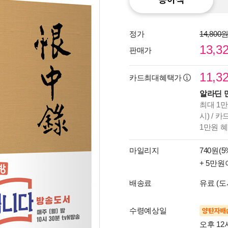
정가
14,800
13,3
판매가
11,3
카드최대혜택가
알라딘 
최대 1만
시) / 
1만원 
마일리지
740원(5
+ 5만원
배송료
유료 (도
수령예상일
양탄자배
오후 12