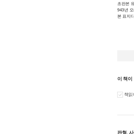
초판본 
943년 
본 표지
이 책이
책읽어
판형, 