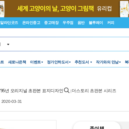
알라딘굿즈
온라인중고
중고매장
우주점
음반
블루레이
커피
서
스트
새로나온책
이벤트
정가인하도서
추천도서
작가와의 만남
북
1795년 오리지널 초판본 표지디자인
더스토리 초판본 시리즈
|
2020-03-31
종이책