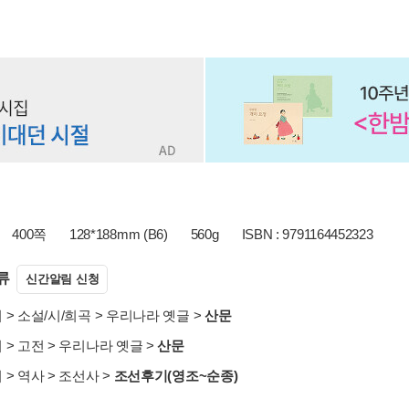
400쪽
128*188mm (B6)
560g
ISBN : 9791164452323
류
신간알림 신청
서
>
소설/시/희곡
>
우리나라 옛글
>
산문
서
>
고전
>
우리나라 옛글
>
산문
서
>
역사
>
조선사
>
조선후기(영조~순종)