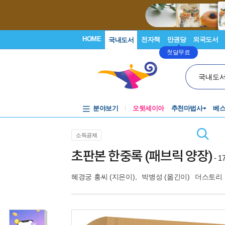
HOME
전자책
만권당
외국도서
국내도서
첫달무료
국내도
분야보기
오뒷세이아
추천마법사
베
소득공제
초판본 한중록 (패브릭 양장)
- 
혜경궁 홍씨
(지은이),
박병성
(옮긴이)
더스토리