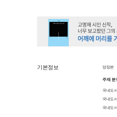
기본정보
양장본
주제 분
국내도
국내도
국내도