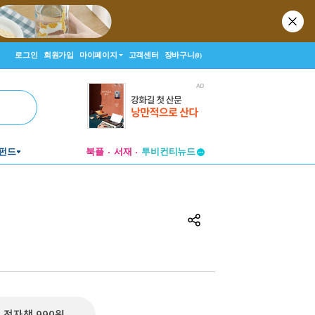
로그인
회원가입
마이페이지
고객센터
장바구니
(0)
펀드
북플
서재
투비컨티뉴드
창작플랫폼
투비컨티뉴드