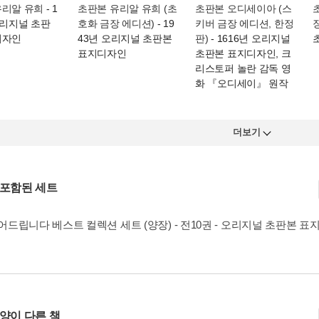
유리알 유희
- 1
초판본 유리알 유희 (초
초판본 오디세이아 (스
오리지널 초판
호화 금장 에디션)
- 19
키버 금장 에디션, 한정
디자인
43년 오리지널 초판본
판)
- 1616년 오리지널
표지디자인
초판본 표지디자인, 크
리스토퍼 놀란 감독 영
화 『오디세이』 원작
더보기
 포함된 세트
드립니다 베스트 컬렉션 세트 (양장) - 전10권 - 오리지널 초판본 
사양이 다른 책