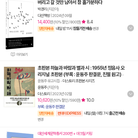
버리고 갈 것만 남아서 참 홀가분하다
박경리
(지은이)
다산책방
|
2024년 09월
14,400
8.4
원 (10% 할인 / 800원)
내일 밤 11시
잠들기전 배송
양탄자배송
변경
미리보기
초판본 하늘과 바람과 별과 시 : 1955년 정음사 오
리지널 초판본 (부록 : 윤동주 판결문, 친필 원고)
-
윤동주 유고시집
-
더스토리 초판본 시리즈
윤동주
(지은이)
더스토리
|
2023년 02월
10,620
10.0
원 (10% 할인 / 590원)
부록 : 윤동주 판결문
내일 (월) 아침 7시
출근전 배송
양탄자배송
썬데이 EXPRESS
변경
대산세계문학총서 200번 + 아크릴 키링