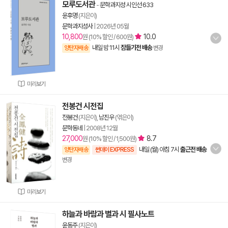
모루도서관
-
문학과지성 시인선 633
윤후명
(지은이)
문학과지성사
|
2026년 05월
10,800
10.0
원 (10% 할인 / 600원)
내일 밤 11시
잠들기전 배송
양탄자배송
변경
미리보기
전봉건 시전집
전봉건
(지은이),
남진우
(엮은이)
문학동네
|
2008년 12월
27,000
8.7
원 (10% 할인 / 1,500원)
내일 (월) 아침 7시
출근전 배송
양탄자배송
썬데이 EXPRESS
변경
미리보기
하늘과 바람과 별과 시 필사노트
윤동주
(지은이)