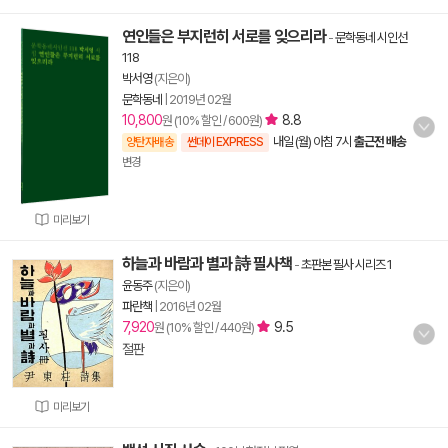
연인들은 부지런히 서로를 잊으리라
-
문학동네 시인선
118
박서영
(지은이)
문학동네
|
2019년 02월
10,800
8.8
원 (10% 할인 / 600원)
내일 (월) 아침 7시
출근전 배송
양탄자배송
썬데이 EXPRESS
변경
미리보기
하늘과 바람과 별과 詩 필사책
-
초판본 필사 시리즈 1
윤동주
(지은이)
파란책
|
2016년 02월
7,920
9.5
원 (10% 할인 / 440원)
절판
미리보기