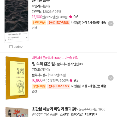
산다는 슬픔
박경리
(지은이)
다산책방
|
2026년 03월
12,600
9.6
원 (10% 할인 / 700원)
내일 (월) 아침 7시
출근전 배송
양탄자배송
썬데이 EXPRESS
변경
미리보기
대산세계문학총서 200번 + 아크릴 키링
입 속의 검은 잎
-
문학과지성 시인선 80
기형도
(지은이)
문학과지성사
|
1989년 05월
10,800
9.3
원 (10% 할인 / 600원)
내일 (월) 아침 7시
출근전 배송
양탄자배송
썬데이 EXPRESS
변경
초판본 하늘과 바람과 별과 詩
- 윤동주 유고시집, 1955
년 10주기 기념 증보판
-
소와다리 초판본 오리지널 디자인