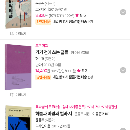
윤동주
(지은이)
소와다리
|
2016년 01월
8,820
8.5
원 (10% 할인 / 490원)
내일 밤 11시
잠들기전 배송
양탄자배송
변경
미리보기
모호 머그
가기 전에 쓰는 글들
- 허수경 유고집
허수경
(지은이)
난다
|
2019년 10월
14,400
9.3
원 (10% 할인 / 800원)
내일 밤 11시
잠들기전 배송
양탄자배송
변경
미리보기
책과 함께 무료배송 - 함께 사기 좋은 특가 도서 · 저가 도서 총집합
하늘과 바람과 별과 시
- 윤동주 시집
-
이음문고 101
윤동주
(지은이)
디자인이음
|
2017년 02월