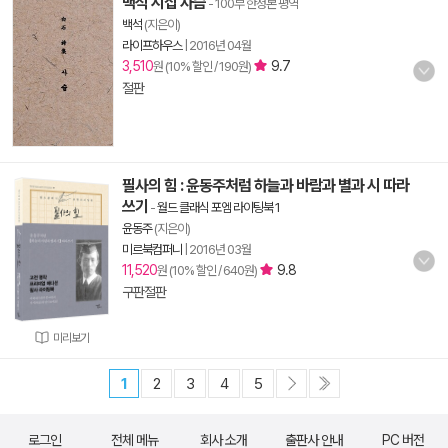
백석 시집 사슴
- 100부 한정본 평역
백석
(지은이)
라이프하우스
|
2016년 04월
3,510
9.7
원 (10% 할인 / 190원)
절판
필사의 힘 : 윤동주처럼 하늘과 바람과 별과 시 따라
쓰기
-
월드 클래식 포엠 라이팅북 1
윤동주
(지은이)
미르북컴퍼니
|
2016년 03월
11,520
9.8
원 (10% 할인 / 640원)
구판절판
미리보기
1
2
3
4
5
로그인
전체 메뉴
회사 소개
출판사 안내
PC 버전