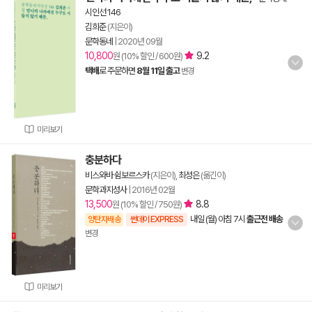
시인선 146
김희준
(지은이)
문학동네
|
2020년 09월
10,800
9.2
원 (10% 할인 / 600원)
택배
로 주문하면
8월 11일 출고
변경
미리보기
충분하다
비스와바 쉼보르스카
(지은이),
최성은
(옮긴이)
문학과지성사
|
2016년 02월
13,500
8.8
원 (10% 할인 / 750원)
내일 (월) 아침 7시
출근전 배송
양탄자배송
썬데이 EXPRESS
변경
미리보기