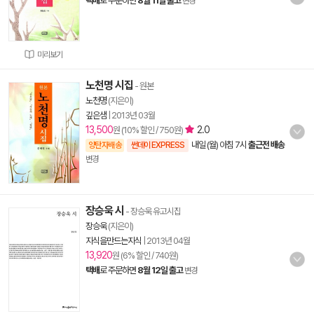
택배
로 주문하면
8월 11일 출고
변경
미리보기
노천명 시집
- 원본
노천명
(지은이)
깊은샘
|
2013년 03월
13,500
2.0
원 (10% 할인 / 750원)
내일 (월) 아침 7시
출근전 배송
양탄자배송
썬데이 EXPRESS
변경
장승욱 시
- 장승욱 유고시집
장승욱
(지은이)
지식을만드는지식
|
2013년 04월
13,920
원 (6% 할인 / 740원)
택배
로 주문하면
8월 12일 출고
변경