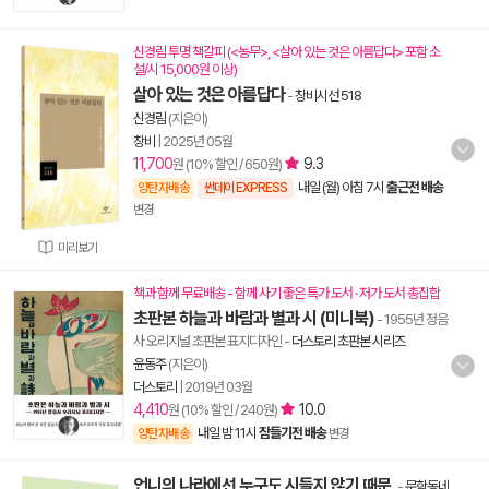
신경림 투명 책갈피 (<농무>, <살아 있는 것은 아름답다> 포함 소
설/시 15,000원 이상)
살아 있는 것은 아름답다
-
창비시선 518
신경림
(지은이)
창비
|
2025년 05월
11,700
9.3
원 (10% 할인 / 650원)
내일 (월) 아침 7시
출근전 배송
양탄자배송
썬데이 EXPRESS
변경
미리보기
책과 함께 무료배송 - 함께 사기 좋은 특가 도서 · 저가 도서 총집합
초판본 하늘과 바람과 별과 시 (미니북)
- 1955년 정음
사 오리지널 초판본 표지디자인
-
더스토리 초판본 시리즈
윤동주
(지은이)
더스토리
|
2019년 03월
4,410
10.0
원 (10% 할인 / 240원)
내일 밤 11시
잠들기전 배송
양탄자배송
변경
언니의 나라에선 누구도 시들지 않기 때문,
-
문학동네