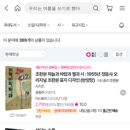
국내도서
소설/시/희곡
시
유고시집
이 분야에
389
개의 상품이 있습니다.
옵션
제81주년 광복절 + 광복절 빛반사 장식고리
초판본 하늘과 바람과 별과 시 : 1955년 정음사 오
리지널 초판본 표지 디자인 (반양장)
-
더스토리 초판본
시리즈
윤동주
(지은이)
더스토리
|
2024년 12월
2,700
10.0
원 (10% 할인 / 140원)
내일 (월) 아침 7시
출근전 배송
양탄자배송
썬데이 EXPRESS
미리보기
변경