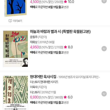
4,500
10.0
원 (10% 할인 / 250원)
택배
로 주문하면
8월 11일 출고
변경
미리보기
하늘과 바람과 별과 시 (특별판 육필원고본)
윤동주
(지은이)
자화상
|
2019년 08월
4,950
8.0
원 (10% 할인 / 270원)
택배
로 주문하면
8월 11일 출고
변경
현대어판 육사시집
- 1956년 범조사 오리지널 표지디자인
-
더스토리 현대어판 시리즈
이육사
(지은이)
더스토리
|
2016년 11월
6,930
6.0
원 (10% 할인 / 380원)
택배
로 주문하면
8월 11일 출고
변경