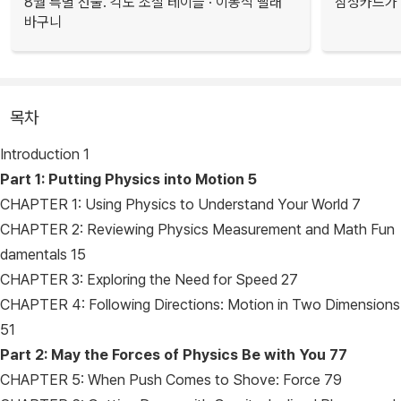
8월 특별 선물. 각도 조절 테이블 · 이동식 빨래
삼성카드가 
바구니
목차
Introduction 1
Part 1: Putting Physics into Motion
5
CHAPTER 1: Using Physics to Understand Your World 7
CHAPTER 2: Reviewing Physics Measurement and Math Fun
damentals 15
CHAPTER 3: Exploring the Need for Speed 27
CHAPTER 4: Following Directions: Motion in Two Dimensions
51
Part 2: May the Forces of Physics Be with You
77
CHAPTER 5: When Push Comes to Shove: Force 79