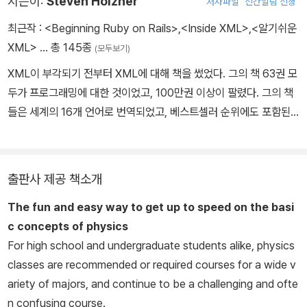
지은이:
Steven Holzner
저자파일
신간알림 신청
최근작 :
<Beginning Ruby on Rails>
,
<Inside XML>
,
<알기쉬운
XML>
… 총 145종
(모두보기)
XML이 부각되기 전부터 XML에 대해 책을 썼었다. 그의 책 63권 모
두가 프로그래밍에 대한 것이었고, 100만권 이상이 팔렸다. 그의 책
들은 세계의 16개 언어로 번역되었고, 베스트셀러 순위에도 포함된
다. 그는 PC 잡지사에 기여하는 것으로 MIT로부터 학위가 주어졌
고, Cornell에서 박사 칭호를 받았다. 그는 MIT와 Cornell 양쪽에서
교수를 역임하고 있다. 또한, 각국을 돌아다니며 프로그래밍에 대해
출판사 제공 책소개
법인 조직 세미나나 강의를 하고 있다.
The fun and easy way to get up to speed on the basi
c concepts of physics
For high school and undergraduate students alike, physics
classes are recommended or required courses for a wide v
ariety of majors, and continue to be a challenging and ofte
n confusing course.