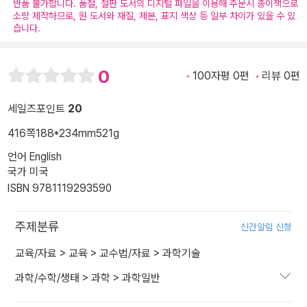
반품 불가합니다. 품절, 절판 도서의 디지털 파일을 이용해 주문시 종이책으로
소량 제작하므로, 원 도서와 재질, 제본, 표지 색상 등 일부 차이가 있을 수 있
습니다.
0
100자평 0편
리뷰 0편
세일즈포인트
20
416쪽
188*234mm
521g
언어 English
국가 미국
ISBN 9781119293590
주제분류
신간알림 신청
교육/자료
>
교육
>
교수법/자료
>
과학기술
과학/수학/생태
>
과학
>
과학일반