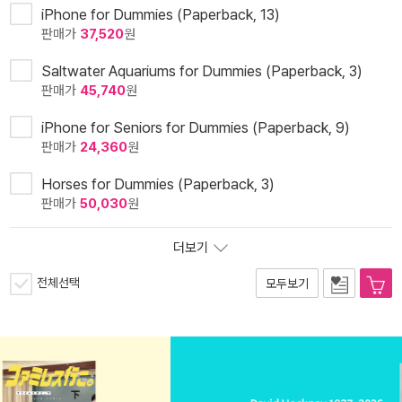
iPhone for Dummies (Paperback, 13)
판매가
37,520
원
Saltwater Aquariums for Dummies (Paperback, 3)
판매가
45,740
원
iPhone for Seniors for Dummies (Paperback, 9)
판매가
24,360
원
Horses for Dummies (Paperback, 3)
판매가
50,030
원
더보기
전체선택
모두보기