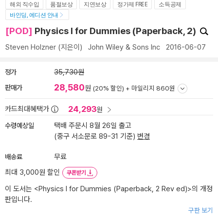
해외 직수입
품절보상
지연보상
정가제 FREE
소득공제
바인딩, 에디션 안내
[POD]
Physics I for Dummies (Paperback, 2)
Steven Holzner
(지은이)
John Wiley & Sons Inc
2016-06-07
정가
35,730원
28,580
판매가
원
(20% 할인) +
마일리지 860원
24,293
카드최대혜택가
원
수령예상일
택배 주문시 8월 26일 출고
(중구 서소문로 89-31 기준)
변경
배송료
무료
최대 3,000원 할인
쿠폰받기
이 도서는 <
Physics I for Dummies (Paperback, 2 Rev ed)
>의 개정
판입니다.
구판 보기