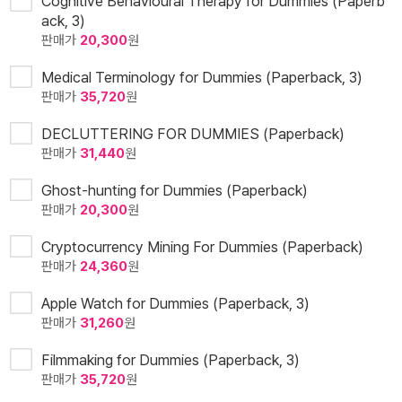
Cognitive Behavioural Therapy for Dummies (Paperb
ack, 3)
판매가
20,300
원
Medical Terminology for Dummies (Paperback, 3)
판매가
35,720
원
DECLUTTERING FOR DUMMIES (Paperback)
판매가
31,440
원
Ghost-hunting for Dummies (Paperback)
판매가
20,300
원
Cryptocurrency Mining For Dummies (Paperback)
판매가
24,360
원
Apple Watch for Dummies (Paperback, 3)
판매가
31,260
원
Filmmaking for Dummies (Paperback, 3)
판매가
35,720
원