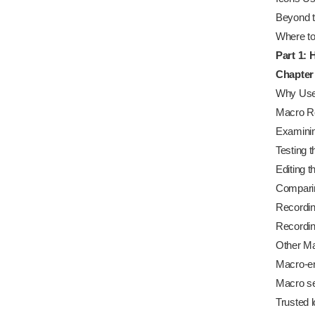
Beyond t
Where to
Part 1:
Chapter
Why Use
Macro Re
Examinin
Testing 
Editing 
Comparin
Recordin
Recordin
Other M
Macro-en
Macro se
Trusted 