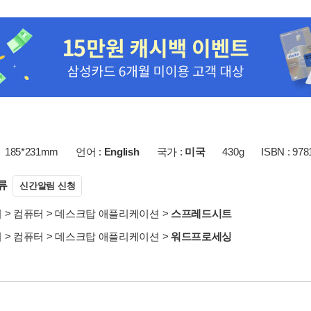
185*231mm
언어 :
English
국가 :
미국
430g
ISBN : 978
류
신간알림 신청
서
>
컴퓨터
>
데스크탑 애플리케이션
>
스프레드시트
서
>
컴퓨터
>
데스크탑 애플리케이션
>
워드프로세싱