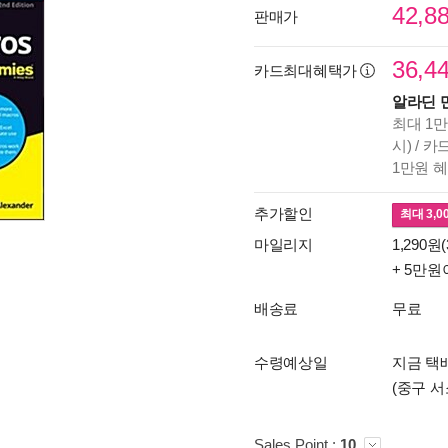
42,8
판매가
36,4
카드최대혜택가
알라딘 
최대 1만
시) / 
1만원 
추가할인
최대
3,0
마일리지
1,290원(
+ 5만원
배송료
무료
수령예상일
지금 택배
(중구 서
Sales Point :
10