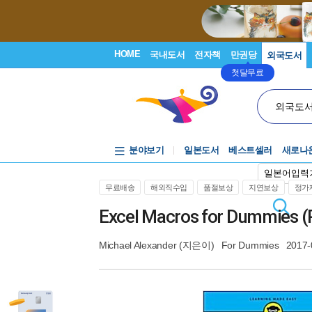
HOME
국내도서
전자책
만권당
외국도서
첫달무료
외국도
분야보기
일본도서
베스트셀러
새로나
일본어입력
무료배송
해외직수입
품절보상
지연보상
정가제
Excel Macros for Dummies (
Michael Alexander
(지은이)
For Dummies
2017-