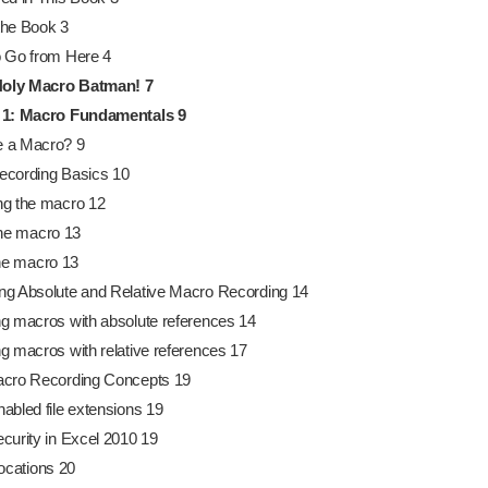
he Book 3
 Go from Here 4
 Holy Macro Batman!
7
 1: Macro Fundamentals
9
 a Macro? 9
cording Basics 10
g the macro 12
the macro 13
the macro 13
g Absolute and Relative Macro Recording 14
g macros with absolute references 14
g macros with relative references 17
acro Recording Concepts 19
abled file extensions 19
curity in Excel 2010 19
locations 20