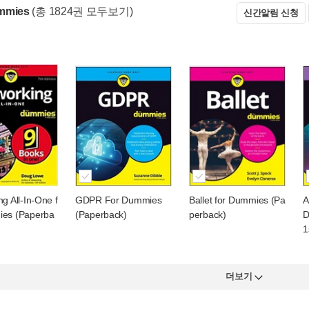
mmies
(총 1824권 모두보기)
신간알림 신청
g All-In-One f
GDPR For Dummies
Ballet for Dummies (Pa
A
ies (Paperba
(Paperback)
perback)
D
1
더보기