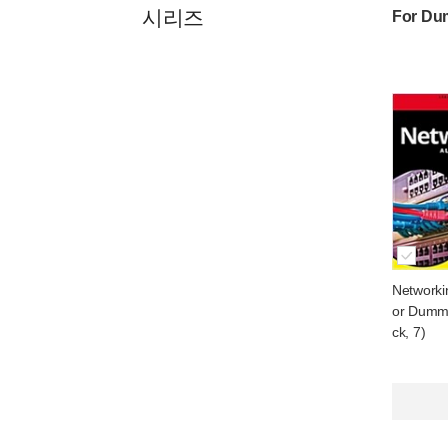
시리즈
For Du
Networkin
or Dumm
ck, 7)