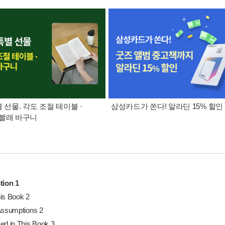
별 선물. 각도 조절 테이블 ·
삼성카드가 쏜다! 알라딘 15% 할인
빨래 바구니
tion 1
is Book 2
Assumptions 2
ed in This Book 3