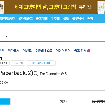
알라딘굿즈
온라인중고
중고매장
우주점
음반
블루레이
커피
서
온책
특가도서
이벤트
수준별베스트
어린이영어
중고 외서
N
Lexile®
5백원부터
기
수준별베스트
중고 외서
 FREE
소득공제
바인딩, 에디션 안내
Paperback, 2)
For Dummies 845
|
03-06
정가
53,600