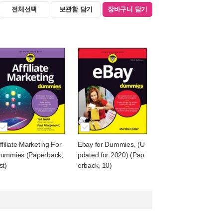
전체선택
보관함 담기
장바구니 담기
ffiliate Marketing For
Ebay for Dummies, (U
ummies (Paperback,
pdated for 2020) (Pap
st)
erback, 10)