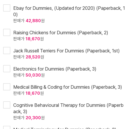
Ebay for Dummies, (Updated for 2020) (Paperback, 1
0)
판매가
42,880
원
Raising Chickens for Dummies (Paperback, 2)
판매가
18,670
원
Jack Russell Terriers For Dummies (Paperback, 1st)
판매가
28,520
원
Electronics for Dummies (Paperback, 3)
판매가
50,030
원
Medical Billing & Coding for Dummies (Paperback, 3)
판매가
18,670
원
Cognitive Behavioural Therapy for Dummies (Paperb
ack, 3)
판매가
20,300
원