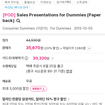
해외 직수입
품절보상
지연보상
정가제 FREE
소득공제
바인딩, 에디션 안내
[POD]
Sales Presentations for Dummies (Paper
back)
Consumer Dummies
(지은이)
For Dummies
2015-10-05
정가
44,590원
35,670
판매가
원
(20% 할인) +
마일리지 1,080원
30,320
카드최대혜택가
원
수령예상일
택배 주문시 8월 25일 출고
(중구 서소문로 89-31 기준)
변경
배송료
무료
최대 3,000원 할인
쿠폰받기
알라딘 만권당 삼성카드, 알라딘 15% 청구 할인
최대 1만원 또는 2만원 할인(전월 30만원 또는 60만원 이용 시) / 카드 발