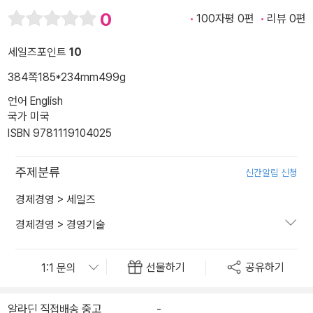
0
100자평 0편
리뷰 0편
세일즈포인트
10
384쪽
185*234mm
499g
언어 English
국가 미국
ISBN 9781119104025
주제분류
신간알림 신청
경제경영
>
세일즈
경제경영
>
경영기술
선물하기
공유하기
알라딘 직접배송 중고
-