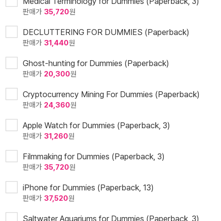
Medical Terminology for Dummies (Paperback, 3)
판매가
35,720
원
DECLUTTERING FOR DUMMIES (Paperback)
판매가
31,440
원
Ghost-hunting for Dummies (Paperback)
판매가
20,300
원
Cryptocurrency Mining For Dummies (Paperback)
판매가
24,360
원
Apple Watch for Dummies (Paperback, 3)
판매가
31,260
원
Filmmaking for Dummies (Paperback, 3)
판매가
35,720
원
iPhone for Dummies (Paperback, 13)
판매가
37,520
원
Saltwater Aquariums for Dummies (Paperback, 3)