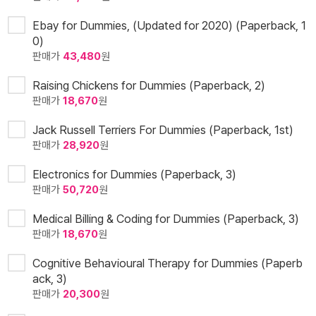
Ebay for Dummies, (Updated for 2020) (Paperback, 1
0)
판매가
43,480
원
Raising Chickens for Dummies (Paperback, 2)
판매가
18,670
원
Jack Russell Terriers For Dummies (Paperback, 1st)
판매가
28,920
원
Electronics for Dummies (Paperback, 3)
판매가
50,720
원
Medical Billing & Coding for Dummies (Paperback, 3)
판매가
18,670
원
Cognitive Behavioural Therapy for Dummies (Paperb
ack, 3)
판매가
20,300
원