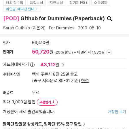
해외 직수입
품절보상
지연보상
정가제 FREE
소득공제
바인딩, 에디션 안내
[POD]
Github for Dummies (Paperback)
Sarah Guthals
(지은이)
For Dummies
2019-05-10
정가
63,410원
50,720
판매가
원
(20% 할인) +
마일리지 1,530원
43,112
카드최대혜택가
원
수령예상일
택배 주문시 8월 25일 출고
(중구 서소문로 89-31 기준)
변경
배송료
무료
최대 3,000원 할인
쿠폰받기
개정판이 새로 출간되었습니다.
개정판 보기
알라딘 만권당 삼성카드, 알라딘 15% 청구 할인