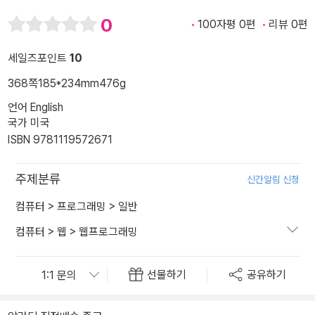
0
100자평 0편
리뷰 0편
세일즈포인트
10
368쪽
185*234mm
476g
언어 English
국가 미국
ISBN 9781119572671
주제분류
신간알림 신청
컴퓨터
>
프로그래밍
>
일반
컴퓨터
>
웹
>
웹프로그래밍
선물하기
공유하기