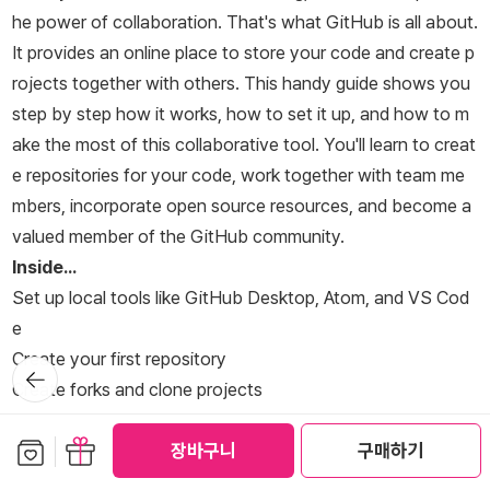
he power of collaboration. That's what GitHub is all about.
It provides an online place to store your code and create p
rojects together with others. This handy guide shows you
step by step how it works, how to set it up, and how to m
ake the most of this collaborative tool. You'll learn to creat
e repositories for your code, work together with team me
mbers, incorporate open source resources, and become a
valued member of the GitHub community.
Inside...
Set up local tools like GitHub Desktop, Atom, and VS Cod
e
Create your first repository
뒤로가
기
Create forks and clone projects
Incorporate open source values in every project
보관함담기
선물하기
장바구니
구매하기
List your apps on the GitHub marketplace
Improve your workflow