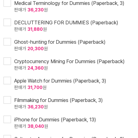
Medical Terminology for Dummies (Paperback, 3)
판매가
36,230
원
DECLUTTERING FOR DUMMIES (Paperback)
판매가
31,880
원
Ghost-hunting for Dummies (Paperback)
판매가
20,300
원
Cryptocurrency Mining For Dummies (Paperback)
판매가
24,360
원
Apple Watch for Dummies (Paperback, 3)
판매가
31,700
원
Filmmaking for Dummies (Paperback, 3)
판매가
36,230
원
iPhone for Dummies (Paperback, 13)
판매가
38,040
원