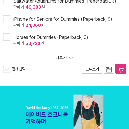
Saltwater Aquariums for Dummies (Paperback, 3)
판매가
46,380
원
iPhone for Seniors for Dummies (Paperback, 9)
판매가
24,360
원
Horses for Dummies (Paperback, 3)
판매가
50,720
원
더보기
전체선택
모두보기