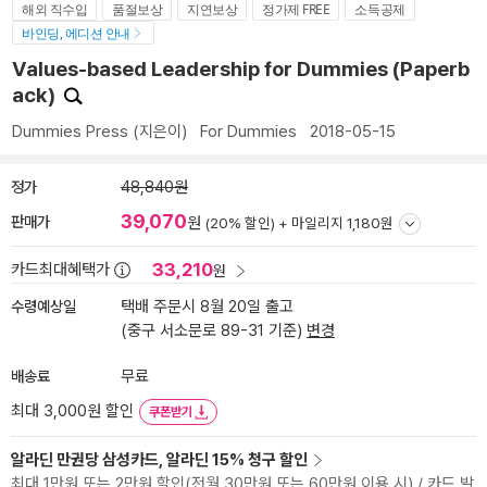
해외 직수입
품절보상
지연보상
정가제 FREE
소득공제
바인딩, 에디션 안내
Values-based Leadership for Dummies (Paperb
ack)
Dummies Press
(지은이)
For Dummies
2018-05-15
정가
48,840원
39,070
판매가
원
(20% 할인) +
마일리지 1,180원
33,210
카드최대혜택가
원
수령예상일
택배 주문시 8월 20일 출고
(중구 서소문로 89-31 기준)
변경
배송료
무료
최대 3,000원 할인
쿠폰받기
알라딘 만권당 삼성카드, 알라딘 15% 청구 할인
최대 1만원 또는 2만원 할인(전월 30만원 또는 60만원 이용 시) / 카드 발