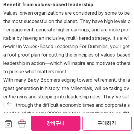
Benefit from values-based leadership
Values-driven organizations are considered by some to be
the most successful on the planet. They have high levels o
f engagement, generate higher earnings, and are more prof
itable by having an inclusive, multi-tiered strategy. It’s a wi
n-win! In
Values-Based Leadership For Dummies
, you’ll get
a fool-proof plan for putting the principles of values-based
leadership in action—which will inspire and motivate others
to pursue what matters most.
With many Baby Boomers edging toward retirement, the la
rgest generation in history, the Millennials, will be taking ov
er the reins and stepping into leadership roles. They’ve suf
뒤로가
fered through the difficult economic times and corporate s
기
candals of the early 2000s and they want things to be diff
보관함담기
선물하기
erent. Inside, you’ll get the framework for adopting the prin
장바구니
구매하기
ciples of values-based leadership that will help Millennials