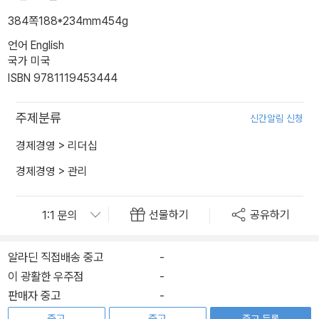
384쪽
188*234mm
454g
언어 English
국가 미국
ISBN 9781119453444
주제분류
신간알림 신청
경제경영
>
리더십
경제경영
>
관리
선물하기
공유하기
알라딘 직접배송 중고
-
이 광활한 우주점
-
판매자 중고
-
중고 등록