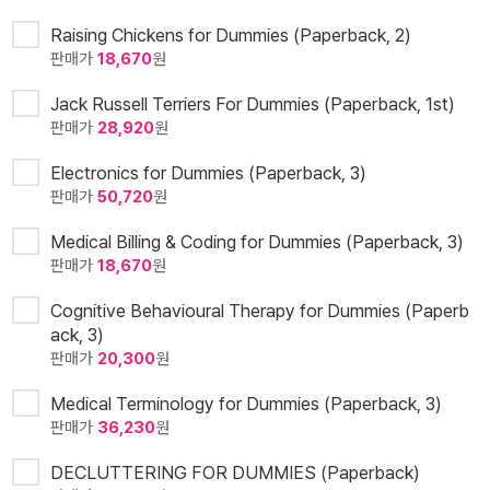
Raising Chickens for Dummies (Paperback, 2)
판매가
18,670
원
Jack Russell Terriers For Dummies (Paperback, 1st)
판매가
28,920
원
Electronics for Dummies (Paperback, 3)
판매가
50,720
원
Medical Billing & Coding for Dummies (Paperback, 3)
판매가
18,670
원
Cognitive Behavioural Therapy for Dummies (Paperb
ack, 3)
판매가
20,300
원
Medical Terminology for Dummies (Paperback, 3)
판매가
36,230
원
DECLUTTERING FOR DUMMIES (Paperback)