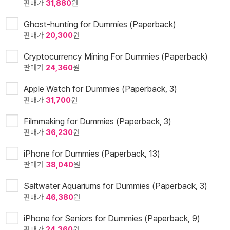
판매가
31,880
원
Ghost-hunting for Dummies (Paperback)
판매가
20,300
원
Cryptocurrency Mining For Dummies (Paperback)
판매가
24,360
원
Apple Watch for Dummies (Paperback, 3)
판매가
31,700
원
Filmmaking for Dummies (Paperback, 3)
판매가
36,230
원
iPhone for Dummies (Paperback, 13)
판매가
38,040
원
Saltwater Aquariums for Dummies (Paperback, 3)
판매가
46,380
원
iPhone for Seniors for Dummies (Paperback, 9)
판매가
24,360
원