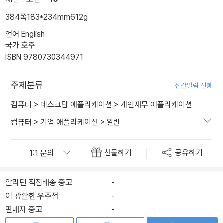
384쪽
183*234mm
612g
언어 English
국가 호주
ISBN 9780730344971
주제분류
신간알림 신청
컴퓨터
>
데스크탑 애플리케이션
>
개인재무 어플리케이션
컴퓨터
>
기업 애플리케이션
>
일반
선물하기
공유하기
알라딘 직접배송 중고
-
이 광활한 우주점
-
판매자 중고
-