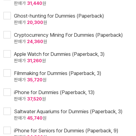
판매가
31,440
원
Ghost-hunting for Dummies (Paperback)
판매가
20,300
원
Cryptocurrency Mining For Dummies (Paperback)
판매가
24,360
원
Apple Watch for Dummies (Paperback, 3)
판매가
31,260
원
Filmmaking for Dummies (Paperback, 3)
판매가
35,720
원
iPhone for Dummies (Paperback, 13)
판매가
37,520
원
Saltwater Aquariums for Dummies (Paperback, 3)
판매가
45,740
원
iPhone for Seniors for Dummies (Paperback, 9)