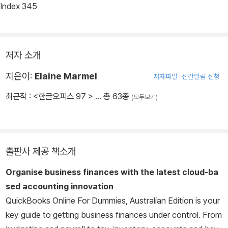
Index 345
저자 소개
지은이:
Elaine Marmel
저자파일
신간알림 신청
최근작 :
<한글오피스 97 >
… 총 63종
(모두보기)
출판사 제공 책소개
Organise business finances with the latest cloud-ba
sed accounting innovation
QuickBooks Online For Dummies, Australian Edition
is your
key guide to getting business finances under control. From