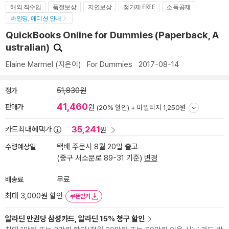
해외 직수입
품절보상
지연보상
정가제 FREE
소득공제
바인딩, 에디션 안내
QuickBooks Online for Dummies (Paperback, A
ustralian)
Elaine Marmel
(지은이)
For Dummies
2017-08-14
정가
51,830원
41,460
판매가
원
(20% 할인) +
마일리지 1,250원
35,241
카드최대혜택가
원
수령예상일
택배 주문시 8월 20일 출고
(중구 서소문로 89-31 기준)
변경
배송료
무료
최대 3,000원 할인
쿠폰받기
알라딘 만권당 삼성카드, 알라딘 15% 청구 할인