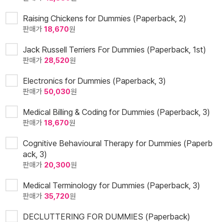
Raising Chickens for Dummies (Paperback, 2)
판매가
18,670
원
Jack Russell Terriers For Dummies (Paperback, 1st)
판매가
28,520
원
Electronics for Dummies (Paperback, 3)
판매가
50,030
원
Medical Billing & Coding for Dummies (Paperback, 3)
판매가
18,670
원
Cognitive Behavioural Therapy for Dummies (Paperb
ack, 3)
판매가
20,300
원
Medical Terminology for Dummies (Paperback, 3)
판매가
35,720
원
DECLUTTERING FOR DUMMIES (Paperback)