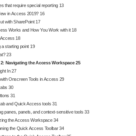
 that require special reporting 13
ew in Access 2019? 16
t with SharePoint 17
ss Works and How You Work with it 18
 Access 18
 a starting point 19
t? 23
 2: Navigating the Access Workspace
25
ght In 27
with Onscreen Tools in Access 29
tabs 30
ttons 31
 tab and Quick Access tools 31
g panes, panels, and context-sensitive tools 33
zing the Access Workspace 34
oning the Quick Access Toolbar 34