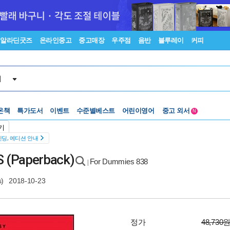
알라딘굿즈
온라인중고
중고매장
우주점
음반
블루레이
커피
서
수준별베스트
중고 외서
온책
특가도서
이벤트
어린이영어
N
Lexile®
5백원부터
기
수준별베스트
중고 외서
딩, 에디션 안내
 (Paperback)
For Dummies 838
|
)
2018-10-23
정가
48,730