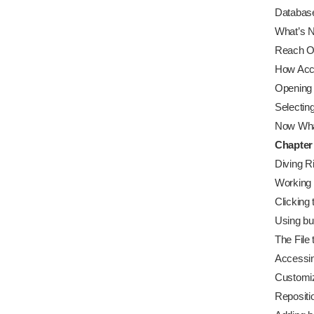
Databases
What’s N
Reach Ou
How Acce
Opening
Selecting
Now Wha
Chapter
Diving Ri
Working 
Clicking 
Using bu
The File
Accessin
Customi
Repositi