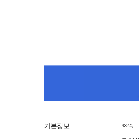
기본정보
432쪽