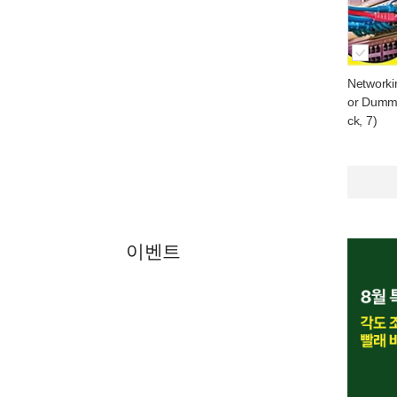
Networkin
or Dumm
ck, 7)
이벤트