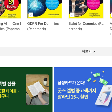
g All-In-One f
GDPR For Dummies
Ballet for Dummies (Pa
A
ies (Paperba
(Paperback)
perback)
D
1
더보기