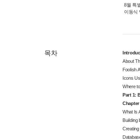
8월 특
이동식 
목차
Introduc
About Th
Foolish 
Icons Us
Where to
Part 1: 
Chapter 
What Is 
Building
Creating 
Database