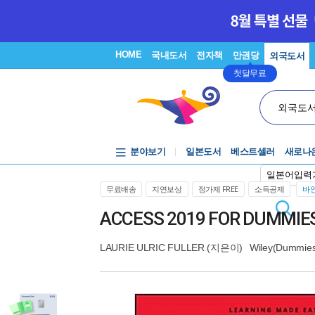
HOME
국내도서
전자책
만권당
외국도서
첫달무료
외국도
분야보기
일본도서
베스트셀러
새로나
일본어입력
무료배송
지연보상
정가제 FREE
소득공제
바인
ACCESS 2019 FOR DUMMIES
LAURIE ULRIC FULLER
(지은이)
Wiley(Dummies