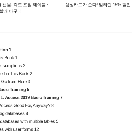
별 선물. 각도 조절 테이블 ·
삼성카드가 쏜다! 알라딘 15% 할인
빨래 바구니
tion
1
is Book 1
Assumptions 2
ed in This Book 2
 Go from Here 3
Basic Training
5
1: Access 2019 Basic Training
7
Access Good For, Anyway? 8
 big databases 8
databases with multiple tables 9
s with user forms 12