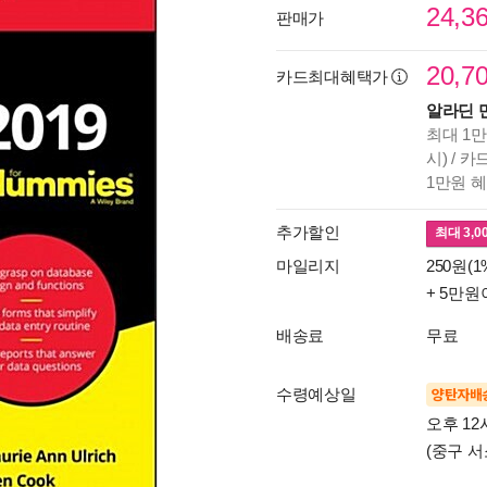
24,3
판매가
20,7
카드최대혜택가
알라딘 
최대 1만
시) / 
1만원 
추가할인
최대
3,0
마일리지
250원(1
+ 5만원
배송료
무료
수령예상일
양탄자배
오후 12
(중구 서