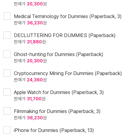
판매가
20,300
원
Medical Terminology for Dummies (Paperback, 3)
판매가
36,230
원
DECLUTTERING FOR DUMMIES (Paperback)
판매가
31,880
원
Ghost-hunting for Dummies (Paperback)
판매가
20,300
원
Cryptocurrency Mining For Dummies (Paperback)
판매가
24,360
원
Apple Watch for Dummies (Paperback, 3)
판매가
31,700
원
Filmmaking for Dummies (Paperback, 3)
판매가
36,230
원
iPhone for Dummies (Paperback, 13)