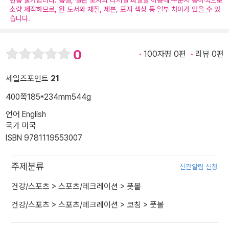
반품 불가합니다. 품절, 절판 도서의 디지털 파일을 이용해 주문시 종이책으로
소량 제작하므로, 원 도서와 재질, 제본, 표지 색상 등 일부 차이가 있을 수 있
습니다.
0
100자평 0편
리뷰 0편
세일즈포인트
21
400쪽
185*234mm
544g
언어 English
국가 미국
ISBN 9781119553007
주제분류
신간알림 신청
건강/스포츠
>
스포츠/레크레이션
>
풋볼
건강/스포츠
>
스포츠/레크레이션
>
코칭
>
풋볼