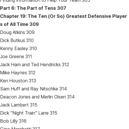
Finding Information to Help Your Team 305
Part 6: The Part of Tens
307
Chapter 19: The Ten (Or So) Greatest Defensive Player
s of All Time
309
Doug Atkins 309
Dick Butkus 310
Kenny Easley 310
Joe Greene 311
Jack Ham and Ted Hendricks 312
Mike Haynes 312
Ken Houston 313
Sam Huff and Ray Nitschke 314
Deacon Jones and Merlin Olsen 314
Jack Lambert 315
Dick “Night Train” Lane 315
Bob Lilly 316