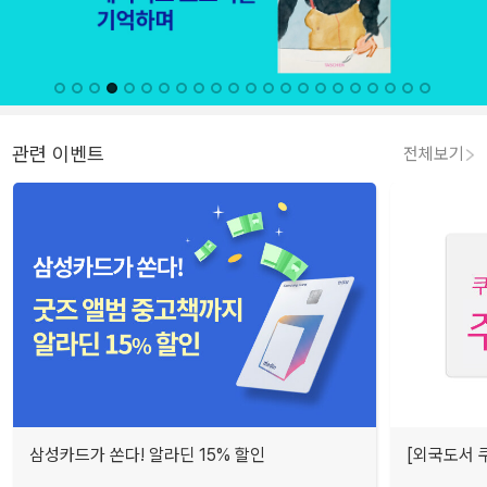
관련 이벤트
전체보기
삼성카드가 쏜다! 알라딘 15% 할인
[외국도서 쿠