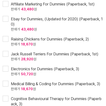
Affiliate Marketing For Dummies (Paperback, 1st)
판매가
43,480
원
Ebay for Dummies, (Updated for 2020) (Paperback, 1
0)
판매가
43,480
원
Raising Chickens for Dummies (Paperback, 2)
판매가
18,670
원
Jack Russell Terriers For Dummies (Paperback, 1st)
판매가
28,920
원
Electronics for Dummies (Paperback, 3)
판매가
50,720
원
Medical Billing & Coding for Dummies (Paperback, 3)
판매가
18,670
원
Cognitive Behavioural Therapy for Dummies (Paperb
ack, 3)