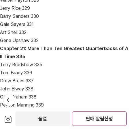
Walter Payton 329
Jerry Rice 329
Barry Sanders 330
Gale Sayers 331
Art Shell 332
Gene Upshaw 332
Chapter 21: More Than Ten Greatest Quarterbacks of A
ll Time
335
Terry Bradshaw 335
Tom Brady 336
Drew Brees 337
John Elway 338
Otto Graham 338
뒤로가
기
Peyton Manning 339
Dan Marino 340
보관함담기
품절
판매 알림신청
Joe Montana 340