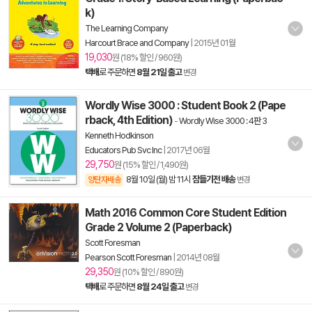
k)
The Learning Company
Harcourt Brace and Company
|
2015년 01월
19,030
원 (18% 할인 / 960원)
택배
로 주문하면
8월 21일 출고
변경
Wordly Wise 3000 : Student Book 2 (Pape
rback, 4th Edition)
-
Wordly Wise 3000 : 4판 3
Kenneth Hodkinson
Educators Pub Svc Inc
|
2017년 06월
29,750
원 (15% 할인 / 1,490원)
8월 10일 (월) 밤 11시
잠들기전 배송
양탄자배송
변경
Math 2016 Common Core Student Edition
Grade 2 Volume 2 (Paperback)
Scott Foresman
Pearson Scott Foresman
|
2014년 08월
29,350
원 (10% 할인 / 890원)
택배
로 주문하면
8월 24일 출고
변경