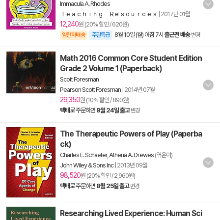
Immacula A. Rhodes
Ｔｅａｃｈｉｎｇ Ｒｅｓｏｕｒｃｅｓ
|
2017년 01월
12,240
원 (20% 할인 / 620원)
8월 10일 (월) 아침 7시
출근전 배송
양탄자배송
주말특급
변경
Math 2016 Common Core Student Edition
Grade 2 Volume 1 (Paperback)
Scott Foresman
Pearson Scott Foresman
|
2014년 07월
29,350
원 (10% 할인 / 890원)
택배
로 주문하면
8월 24일 출고
변경
The Therapeutic Powers of Play (Paperba
ck)
Charles E. Schaefer
,
Athena A. Drewes
(엮은이)
John Wiley & Sons Inc
|
2013년 09월
98,520
원 (20% 할인 / 2,960원)
택배
로 주문하면
8월 25일 출고
변경
Researching Lived Experience: Human Sci