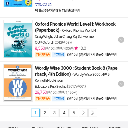
부록 : CD 2장
택배
로 주문하면
8월 11일 출고
변경
Oxford Phonics World: Level 1: Workbook
(Paperback)
-
Oxford Phonics World 4
Craig Wright
,
Julian Chang
,
Kaj Schwermer
OUP Oxford
|
2012년 08월
8,550
10.0
원 (10% 할인 / 430원)
8월 10일 (월) 아침 7시
출근전 배송
양탄자배송
주말특급
변경
Wordly Wise 3000 : Student Book 8 (Pape
rback, 4th Edition)
-
Wordly Wise 3000 : 4판 9
Kenneth Hodkinson
Educators Pub Svc Inc
|
2017년 06월
29,750
원 (15% 할인 / 1,490원)
8월 10일 (월) 아침 7시
출근전 배송
양탄자배송
주말특급
변경
1
2
3
4
5