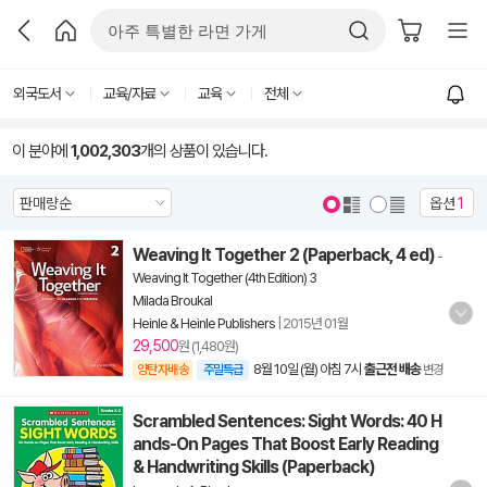
외국도서
교육/자료
교육
전체
이 분야에
1,002,303
개의 상품이 있습니다.
옵션
1
Weaving It Together 2 (Paperback, 4 ed)
-
Weaving It Together (4th Edition) 3
Milada Broukal
Heinle & Heinle Publishers
|
2015년 01월
29,500
원 (1,480원)
8월 10일 (월) 아침 7시
출근전 배송
양탄자배송
주말특급
변경
Scrambled Sentences: Sight Words: 40 H
ands-On Pages That Boost Early Reading
& Handwriting Skills (Paperback)