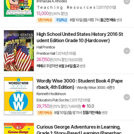
Immacula A. Rhodes
Ｔｅａｃｈｉｎｇ Ｒｅｓｏｕｒｃｅｓ
|
2017년 01월
15,000
원 (30% 할인)
8월 10일 (월) 아침 7시
출근전 배송
양탄자배송
주말특급
변경
High School United States History 2016 St
udent Edition Grade 10 (Hardcover)
Hall Prentice
Prentice Hall
|
2014년 05월
287,150
원 (10% 할인 / 8,620원)
택배
로 주문하면
8월 24일 출고
변경
Wordly Wise 3000 : Student Book 4 (Pape
rback, 4th Edition)
-
Wordly Wise 3000 : 4판 5
Kenneth Hodkinson
Educators Pub Svc Inc
|
2017년 06월
29,750
10.0
원 (15% 할인 / 1,490원)
8월 10일 (월) 밤 11시
잠들기전 배송
양탄자배송
변경
Curious George Adventures in Learning,
Grade 1: Story-Based Learning (Paperbac