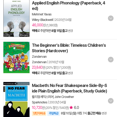
Applied English Phonology (Paperback, 4
ed)
Mehmet Yavas
Wiley-Blackwell
|
2020년 04월
46,000
원 (1,380원)
택배
로 주문하면
8월 11일 출고
변경
The Beginner's Bible: Timeless Children's
Stories (Hardcover)
Zondervan
Zondervan
|
2016년 10월
23,840
원 (20% 할인 / 1,200원)
택배
로 주문하면
8월 11일 출고
변경
Macbeth: No Fear Shakespeare Side-By-S
ide Plain English (Paperback, Study Guide)
윌리엄 셰익스피어
,
John Crowther
Sparknotes
|
2003년 04월
10,720
6.0
원 (20% 할인 / 540원)
8월 10일 (월) 아침 7시
출근전 배송
양탄자배송
주말특급
변경