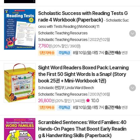
Scholastic Success with Reading Tests G
rade 4 Workbook (Paperback)
-
Scholastic Suc
cess with Tests Reading (Workbook) 11
Scholastic Teaching Resources
Scholastic Teaching Resources
|
2022년 02월
7,760
원 (20% 할인 / 390원)
8월 10일 (월) 아침 7시
출근전 배송
양탄자배송
주말특급
변경
Sight Word Readers Boxed Pack: Learning
the First 50 Sight Words Is a Snap! (Story
book 25권 + Mini-Workbook 1권)
Scholastic 편집부
,
Linda Ward Beech
Scholastic Teaching Resources
|
2003년 06월
26,800
10.0
원 (20% 할인 / 1,340원)
8월 10일 (월) 아침 7시
출근전 배송
양탄자배송
주말특급
변경
Scrambled Sentences: Word Families: 40
Hands-On Pages That Boost Early Readin
g & Handwriting Skills (Paperback)