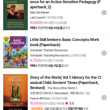
ence for an Action Sensitive Pedagogy (P
aperback, 2)
Max Van Manen
Left Coast Pr
|
2018년 03월
83,920
원 (18% 할인 / 4,200원)
택배
로 주문하면
8월 26일 출고
변경
Little Skill Seekers: Basic Concepts Work
book (Paperback)
Scholastic Teacher Resources
Scholastic Teaching Resources
|
2018년 06월
6,750
원 (10% 할인 / 340원)
택배
로 주문하면
8월 11일 출고
변경
Story of the World, Vol. 1: History for the Cl
assical Child: Ancient Times (Paperback,
Revised)
-
The Story of the World 3
수잔 와이즈 바우어
,
S. Wise Bauer
,
제프 웨스트
(그림)
Peace Hill Press
|
2006년 04월
18,500
9.8
원 (42% 할인 / 190원)
8월 10일 (월) 밤 11시
잠들기전 배송
양탄자배송
변경