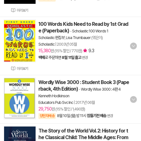
미리보기
100 Words Kids Need to Read by 1st Grad
e (Paperback)
-
Scholastic 100 Words 1
Scholastic 편집부
,
Lisa Trumbauer
(엮은이)
Scholastic
|
2003년 05월
15,380
9.3
원 (15% 할인 / 770원)
택배
로 주문하면
8월 11일 출고
변경
미리보기
Wordly Wise 3000 : Student Book 3 (Pape
rback, 4th Edition)
-
Wordly Wise 3000 : 4판 4
Kenneth Hodkinson
Educators Pub Svc Inc
|
2017년 06월
29,750
원 (15% 할인 / 1,490원)
8월 10일 (월) 밤 11시
잠들기전 배송
양탄자배송
변경
The Story of the World Vol. 2: History for t
he Classical Child: The Middle Ages: From