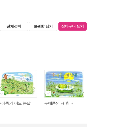
전체선택
보관함 담기
장바구니 담기
누에콩의 어느 봄날
누에콩의 새 침대