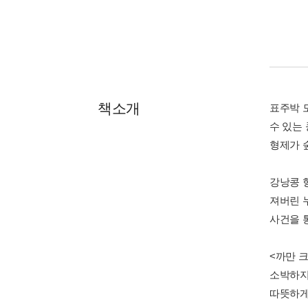
책소개
표주박 
수 있는
형제가 
강낭콩 
져버린 
사건을 
<까만 
소박하지
따뜻하게