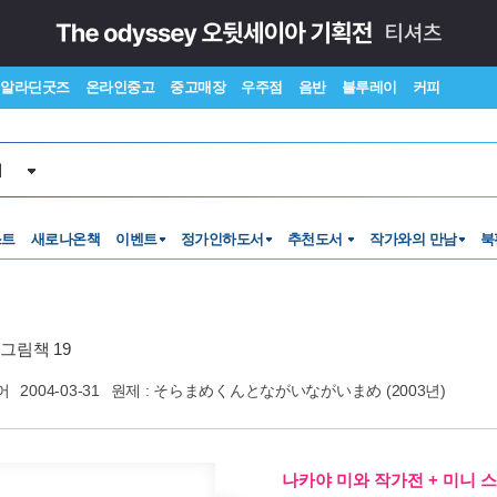
알라딘굿즈
온라인중고
중고매장
우주점
음반
블루레이
커피
서
스트
새로나온책
이벤트
정가인하도서
추천도서
작가와의 만남
북
그림책 19
어
2004-03-31
원제 : そらまめくんとながいながいまめ (2003년)
나카야 미와 작가전 + 미니 