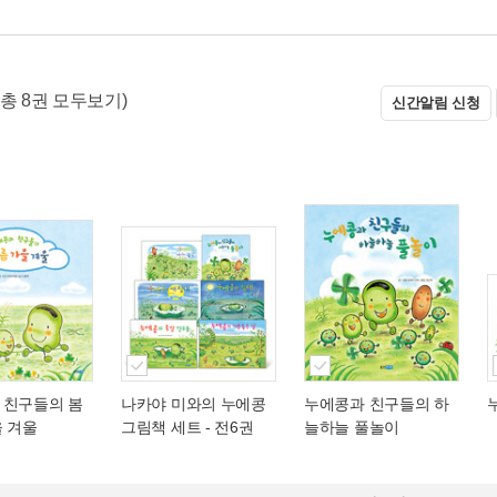
(총 8권 모두보기)
신간알림 신청
 친구들의 봄
나카야 미와의 누에콩
누에콩과 친구들의 하
을 겨울
그림책 세트 - 전6권
늘하늘 풀놀이