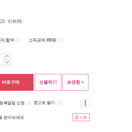
2)
리뷰(8)
자 할부
소득공제 490원
바로구매
선물하기
보관함 +
중고로 팔기
 등록알림 신청
림을 받아보세요
신청