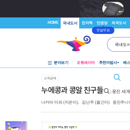
HOME
전자책
만권당
외국도서
국내도서
첫달무료
국내도
분야보기
오뒷세이아
추천마법사
베
소득공제
누에콩과 콩알 친구들
웅진 세계
|
나카야 미와
(지은이),
김난주
(옮긴이)
웅진주니