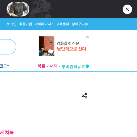
로그인
회원가입
마이페이지
고객센터
장바구니
(0)
펀드
북플
서재
투비컨티뉴드
창작플랫폼
투비컨티뉴드
스케치북