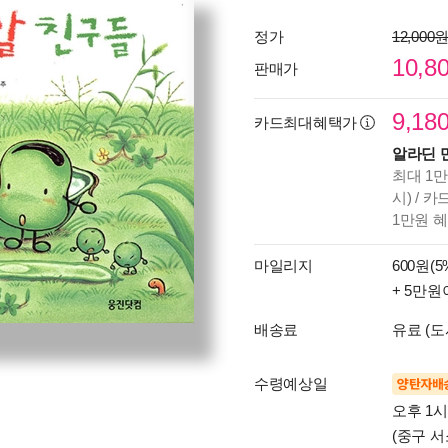
정가
12,000
10,8
판매가
9,18
카드최대혜택가
알라딘 
최대 1만
시) / 
1만원 
마일리지
600원(5
+ 5만원
배송료
유료 (도
수령예상일
양탄자배
오후 1
(중구 서