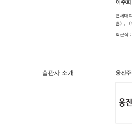
이주희
연세대학
혼》, 
최근작 :
출판사 소개
웅진주