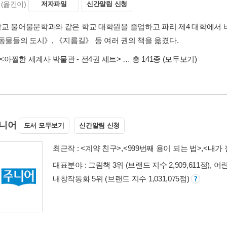
(옮긴이)
저자파일
신간알림 신청
교 불어불문학과와 같은 학교 대학원을 졸업하고 파리 제4 대학에서 
《동물들의 도시》, 《지름길》 등 여러 권의 책을 옮겼다.
<아찔한 세계사 박물관 - 전4권 세트>
… 총 141종
(모두보기)
니어
도서 모두보기
신간알림 신청
최근작 :
<계약 친구>
,
<999번째 용이 되는 법>
,
<내가 
대표분야 : 그림책 3위 (브랜드 지수 2,909,611점), 어
내창작동화 5위 (브랜드 지수 1,031,075점)