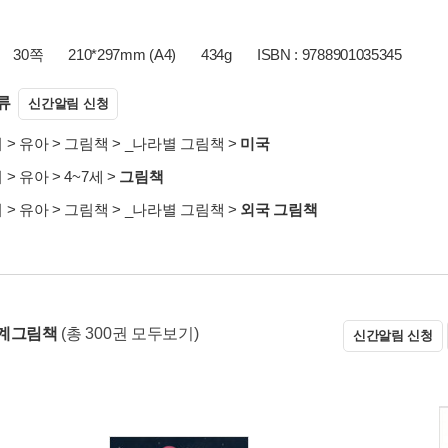
30쪽
210*297mm (A4)
434g
ISBN : 9788901035345
류
신간알림 신청
서
>
유아
>
그림책
>
_나라별 그림책
>
미국
서
>
유아
>
4~7세
>
그림책
서
>
유아
>
그림책
>
_나라별 그림책
>
외국 그림책
세계그림책
(총 300권 모두보기)
신간알림 신청