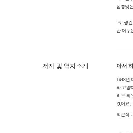
심통맞은
'뭐, 생
난 어두
저자 및 역자소개
아서 
1948
와 고양
리오 최
겼어요』
최근작 :