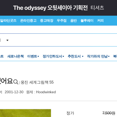
알라딘굿즈
온라인중고
중고매장
우주점
음반
블루레이
커피
서
스트
새로나온책
이벤트
정가인하도서
추천도서
작가와의 만남
북
겼어요
웅진 세계그림책 55
|
어
2001-12-30
원제 : Hoodwinked
정가
7,500원