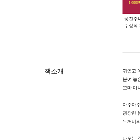
웅진주니
수상작 
책소개
귀엽고 
붙여 놓
꼬마 마
아주아주
굉장한 
두꺼비와
나오는 