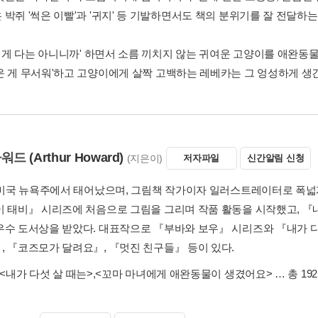
 박쥐 '썩은 이빨'과 '귀지' 등 기발하면서도 책의 분위기를 잘 전달하
긴 게 다는 아니니까' 하면서 소름 끼치지 않는 귀여운 고양이를 애완동물
운 게 무서워'하고 고양이에게 살짝 고백하는 레베카는 그 엉성하게 생
하워드
(Arthur Howard)
(지은이)
저자파일
신간알림 신청
년 미국 뉴욕주에서 태어났으며, 그림책 작가이자 일러스트레이터로 폭넓
이 태비』 시리즈에 처음으로 그림을 그리며 작품 활동을 시작했고, 『
우수 도서상을 받았다. 대표작으로 『부바와 보우』 시리즈와 『내가 다
, 『코즈모가 달려요』, 『멋진 친구들』 등이 있다.
<내가 다섯 살 때는>
,
<꼬마 마녀에게 애완동물이 생겼어요>
… 총 19