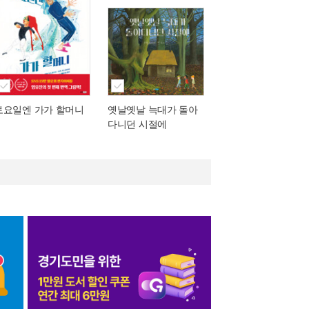
토요일엔 가가 할머니
옛날옛날 늑대가 돌아
다니던 시절에