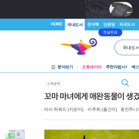
HOME
전자책
만권당
외국도서
국내도서
첫달무료
국내도
분야보기
오뒷세이아
추천마법사
베
소득공제
꼬마 마녀에게 애완동물이 생
아서 하워드
(지은이),
이주희
(옮긴이)
웅진주니