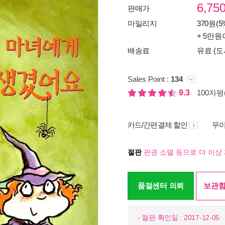
6,75
판매가
마일리지
370원(5
+ 5만원
배송료
유료 (도
Sales Point :
134
9.3
100자평(
카드/간편결제 할인
무이
절판
판권 소멸 등으로 더 이상 
품절센터 의뢰
보관함
- 절판 확인일 : 2017-12-05