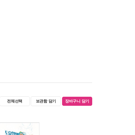
전체선택
보관함 담기
장바구니 담기