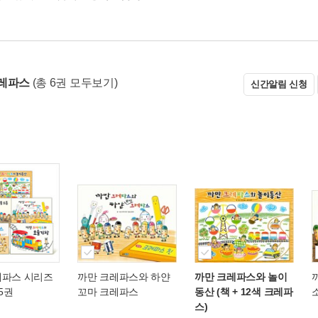
레파스
(총 6권 모두보기)
신간알림 신청
레파스 시리즈
까만 크레파스와 하얀
까만 크레파스와 놀이
전5권
꼬마 크레파스
동산 (책 + 12색 크레파
스)