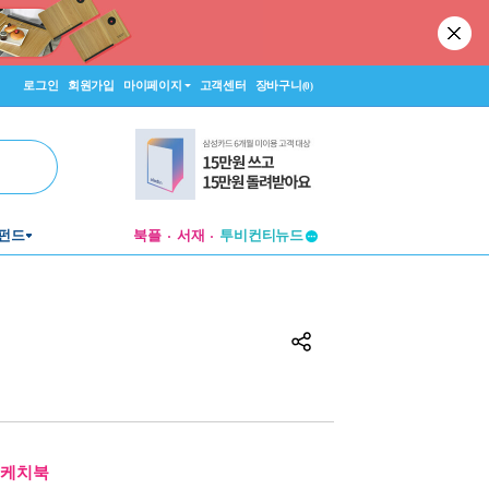
로그인
회원가입
마이페이지
고객센터
장바구니
(0)
펀드
북플
서재
투비컨티뉴드
창작플랫폼
투비컨티뉴드
스케치북