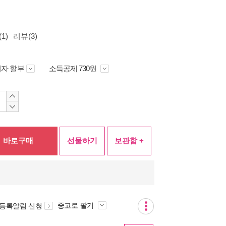
1)
리뷰(3)
자 할부
소득공제 730원
바로구매
선물하기
보관함 +
중고로 팔기
 등록알림 신청