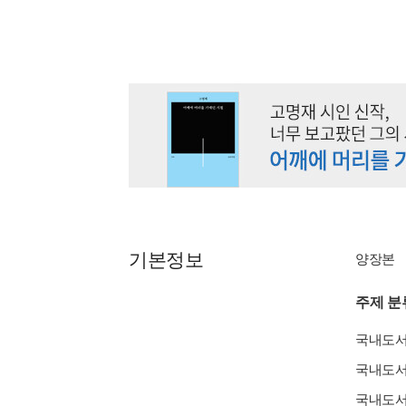
기본정보
양장본
주제 분
국내도
국내도
국내도