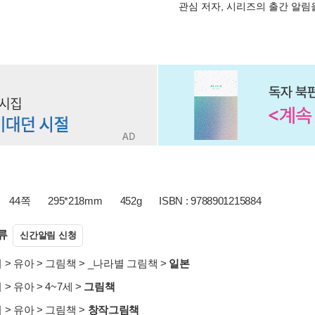
관심 저자, 시리즈의 출간 알
44쪽
295*218mm
452g
ISBN : 9788901215884
류
신간알림 신청
서
>
유아
>
그림책
>
_나라별 그림책
>
일본
서
>
유아
>
4~7세
>
그림책
서
>
유아
>
그림책
>
창작그림책