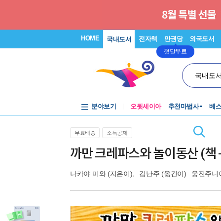
HOME
전자책
만권당
외국도서
국내도서
첫달무료
국내도
분야보기
오뒷세이아
추천마법사
베
무료배송
소득공제
까만 크레파스와 놀이동산 (책 +
나카야 미와
(지은이),
김난주
(옮긴이)
웅진주니