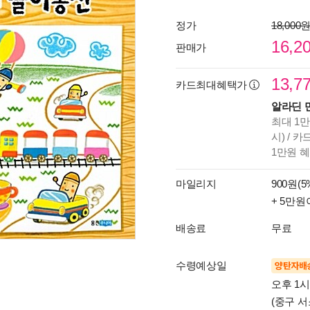
정가
18,000
16,2
판매가
13,7
카드최대혜택가
알라딘 
최대 1만
시) / 
1만원 
마일리지
900원(5
+ 5만원
배송료
무료
수령예상일
양탄자배
오후 1
(중구 서