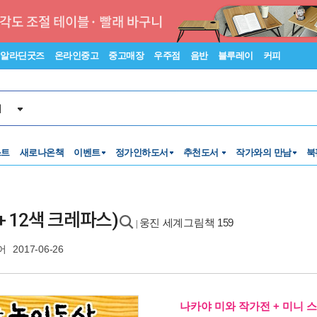
알라딘굿즈
온라인중고
중고매장
우주점
음반
블루레이
커피
서
스트
새로나온책
이벤트
정가인하도서
추천도서
작가와의 만남
북
 12색 크레파스)
웅진 세계그림책 159
|
어
2017-06-26
나카야 미와 작가전 + 미니 