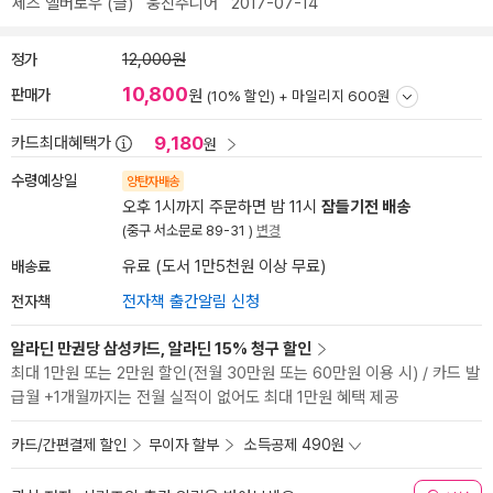
제즈 앨버로우
(글)
웅진주니어
2017-07-14
정가
12,000원
10,800
판매가
원
(10% 할인) +
마일리지 600원
9,180
카드최대혜택가
원
수령예상일
양탄자배송
오후 1시까지 주문하면 밤 11시
잠들기전 배송
(중구 서소문로 89-31 )
변경
배송료
유료 (도서 1만5천원 이상 무료)
전자책
전자책 출간알림 신청
알라딘 만권당 삼성카드, 알라딘 15% 청구 할인
최대 1만원 또는 2만원 할인(전월 30만원 또는 60만원 이용 시) / 카드 발
급월 +1개월까지는 전월 실적이 없어도 최대 1만원 혜택 제공
카드/간편결제 할인
무이자 할부
소득공제 490원