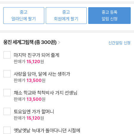
중고
중고
중고 등록
알라딘에 팔기
회원에게 팔기
알림 신청
웅진 세계그림책 (총 300권)
신간알림 신청
마지막 친구가 되어 줄게
판매가
15,120
원
사랑을 담아, 달에 사는 생쥐가
판매가
13,500
원
채소 학교와 척척박사 가지 선생님
판매가
13,500
원
토요일엔 가가 할머니
판매가
15,120
원
옛날옛날 늑대가 돌아다니던 시절에