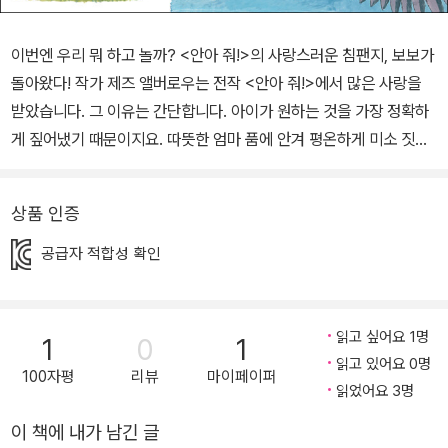
이번엔 우리 뭐 하고 놀까? <안아 줘!>의 사랑스러운 침팬지, 보보가
돌아왔다! 작가 제즈 앨버로우는 전작 <안아 줘!>에서 많은 사랑을
받았습니다. 그 이유는 간단합니다. 아이가 원하는 것을 가장 정확하
게 짚어냈기 때문이지요. 따뜻한 엄마 품에 안겨 평온하게 미소 짓던
아이는 어느새 훌쩍 자라 세상으로 나왔습니다. 그리고는 세상에 외
치기 시작합니다. “놀자, 나랑 놀자!” 아이의 욕구는 참으로 솔직하고
상품 인증
투명합니다. 다른 상황이나 조건을 재지 않습니다. 누군가의 시선을
신경 쓰지도 않고, 그 이후에 벌어질 일을 미리 걱정하지도 않지요. 자
공급자 적합성 확인
기가 무엇을 하고 싶은지 본인이 가장 잘 알고 있기 때문에, 누가 시키
지 않아도 반복해서 그 일을 합니다. ‘놀고 싶은 욕구‘가 대표적입니
다. 이 시기의 아이들에게 놀이 욕구는 실로 생존의 욕구입니다. 아이
읽고 싶어요 1명
1
0
1
들에게 놀이는 생존의 도구가 되기 때문입니다. 아이들은 놀이하며
읽고 있어요 0명
100자평
리뷰
마이페이퍼
배우고, 놀이하며 성장합니다. 이 때 <놀아 줘!>는 그것을 충족시키
읽었어요 3명
기에 더없이 탁월한 그림책입니다. 이야기는 지극히 절제된 언어로
이 책에 내가 남긴 글
전개되지만, 어린 독자들은 어렵지 않게 보보의 심리 변화를 눈치채