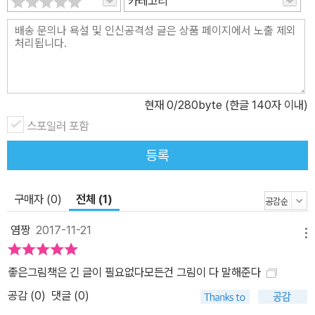
카테고리
한창 재미있게 노느라 잠들기를 거부하는 모습, “이제 그만, 잘 시간
이야.” 라고 말하는 엄마의 말에 불뚝 심퉁을 내는 모습, 해가 넘어갈
때까지 땀 뻘뻘 흘리며 놀다가 결국에는 따뜻한 엄마의 품을 찾아 까
무룩 잠드는 모습은 영락없는 우리 아이들입니다. 책을 읽는 어린 독
자들의 마음이지요. 작가는 특유의 감성으로 그 마음을 헤아려 풀어
현재
0
/280byte (한글 140자 이내)
냅니다. “놀아 줘!” 라는 짧은 한 마디로 거듭 이야기를 풀어 가면서,
스포일러 포함
포근하고 따뜻한 그림으로 그 여백을 충실히 메웁니다. 동물들의 털
등록
이 한 올 한 올 살아 있는 세심한 스케치, 커다란 판형을 가득 채우는
맑고 따스한 색감, 여기에 마법처럼 더해지는 한 마디 “놀아 줘!”의 조
화가 참으로 놀랍습니다. 그림책에서는 누구도 잠을 억지로 강요하지
구매자 (0)
전체 (1)
않습니다. “놀자, 나랑 놀자!” 라는 신나는 목소리만 메아리 칠 뿐이지
염짱
2017-11-21
요. 하지만 편안한 그림 속 보보의 모습을 차근차근 따라가다 보면, 종
메뉴
국에는 어느새 스르르 눈이 감깁니다. 아이의 심리를 누구보다 잘 아
좋은그림책은 긴 글이 필요없다모든건 그림이 다 말해준다
는 작가, 제즈 앨버로우만이 펼칠 수 있는 마법입니다. 해가 밝으면 우
리 또 함께 놀자! 긍정적인 잠자리 습관을 알려 주는 그림책 아이들 입
공감 (
0
)
댓글 (0)
장에서 한 번 생각해 봅시다. 어느 날 갑자기, 본인의 의도와는 상관없