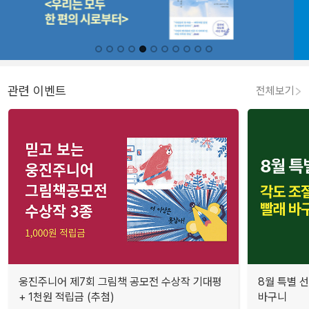
관련 이벤트
전체보기
웅진주니어 제7회 그림책 공모전 수상작 기대평
8월 특별 선
+ 1천원 적립금 (추첨)
바구니