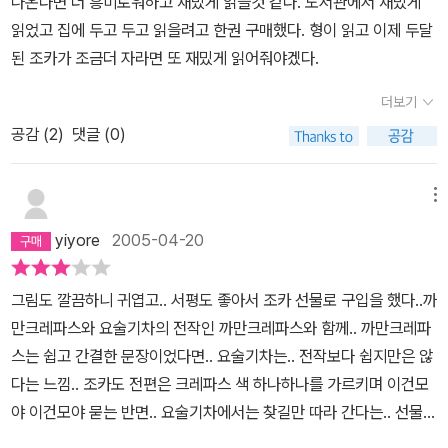
나온다면 더 흥미로워하고 재밌게 읽을것 같다. 도서관에서 재밌게
읽었고 집에 두고 두고 읽을려고 한권 구매했다. 형이 읽고 이제 두달
된 조카가 조금더 자라면 또 재밌게 읽어줘야겠다.
더보기
공감 (
2
)
댓글 (0)
메뉴
yiyore
2005-04-20
그림도 깔끔하니 귀엽고.. 서평도 좋아서 조카 선물로 구입을 했다..까
만크레파스와 요술기차의 전작인 까만크레파스와 함께.. 까만크레파
스는 쉽고 간결한 문장이었다면.. 요술기차는.. 전작보다 쉽지만은 않
다는 느낌.. 조카도 전편은 크레파스 색 하나하나를 가르키며 이건모
야 이건모야 묻는 반면.. 요술기차에서는 찾길만 따라 간다는.. 선물로
주는 크레파스는 동화책꺼와 같아서 좋았지만.. 책 내용은 한두번으