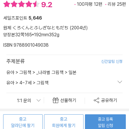
9.2
100자평 12편
리뷰 25편
세일즈포인트
5,646
원제 くろくんとふしぎなともだち (2004년)
양장본
32쪽
165*192mm
352g
ISBN 9788901049038
주제분류
신간알림 신청
유아
>
그림책
>
_나라별 그림책
>
일본
유아
>
4~7세
>
그림책
선물하기
공유하기
중고
중고
중고 등록
알라딘에 팔기
회원에게 팔기
알림 신청