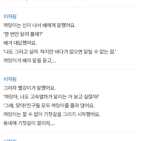
매일매일 새로운 친구들을 만나느라 점점 짧아진 까망이. 그런 까망
이가 매일 어디를 가는지 다른 크레파스 친구들은 궁금하다. 이번에
비자림
는 멋진 고속 열차가 친구들을 기다리고 있다. 색색 크레파스 친구들
까망이는 신이 나서 배에게 말했어요.
은 꽃을 그리고 나무를 심고, 호수를 만들고 높은 건물을 세운다. 그리
'한 번만 달려 볼래?'
고, 위험해서 달리기 싫다는 고속 열차에게 신나게 달려달라고 부탁
배가 대답했어요.
한다.
'나도 그러고 싶어. 하지만 바다가 없으면 달릴 수 없는 걸.'
까망이가 배의 말을 듣고,
위험해도 하고 싶은 일은 뭐든지 해야하는 유아의 심리를 고스란히
커다란 종이를 들고 와,
담았다. 아무리 주의를 주어도 아이들은 하고 싶은 일을 꼭 해야한다.
쓰윽 쓱 쓱, 파도를 그리기 시작했어요.-p.6-7쪽
비자림
그럴 때, 자칫하면 큰 사고가 일어나 큰 일이 날 수 있다는 것을 까망
그러자 빨강이가 말했어요.
이와 고속열차를 통해 보여준다. 엄마의 잔소리보다 자칫하면 부러질
'까망아, 너도 고속열차가 달리는 거 보고 싶잖아!'
뻔했던 까망이의 위기일발 순간이 훨씬 더 설득력을 가진다.
'그래, 맞아!'친구들 모두 까망이를 졸라 댔어요.
까망이는 할 수 없이 기찻길을 그리기 시작했어요.
동네에 기찻길이 깔리자,
고속열차는 가슴이 두근두근거려서
가만히 있을 수 없었어요.-p.18-19쪽