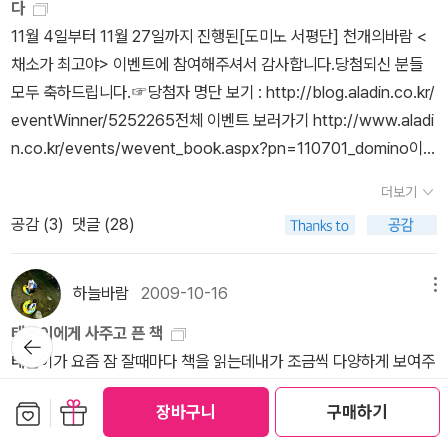
놀이야, 우리 기차에서 내려 ★마법침대내 친구 커트니★네가 만
다
는장점 가득한그림책입니다. * 주목할 만한 새로나온 책 * 인기 작가
약 3. 토미 웅게러기발한 착상과 시니컬한 웃음이 넘치는
11월 4일부터 11월 27일까지 진행된[도미노 서평단] 천개의바람 <
하야시 아키코 http://www.aladin.co.kr/Search/wSearchRes
그림으로 기성 사회가 가지고 있는 그릇된 가치관이나 선입견을 재미
채소가 최고야> 이벤트에 참여해주셔서 감사합니다.당첨되신 분들
ult.aspx?AuthorSearch=@48865사카이 코마코 http://www.
있고 부드럽게 풍자하고 있어요. 신랄한 독설가인 모리스 샌닥까지도
모두 축하드립니다.☞당첨자 명단 보기 : http://blog.aladin.co.kr/
aladin.co.kr/Search/wSearchResult.aspx?AuthorSearch=
웅게러의 그림을 일러 ‘언어와 예술의 강렬한 결합’이라는 찬사를 아
eventWinner/5252265전체 이벤트 보러가기 http://www.aladi
@139175미야니시 다츠야 http://www.aladin.co.kr/Search/w
끼지 않았다고. -알라딘소개저희 애들은 모이스 샌닥과 더불어 그다
n.co.kr/events/wevent_book.aspx?pn=110701_domino이벤
SearchResult.aspx?AuthorSearch=@133657고미 타로 htt
지 좋아하지 않는 작가에요. 크릭터만 잘 봤어요. ★크릭터-보아뱀과
트 참여: 1. 리뷰 대상 도서 중 1종 이상을 골라 리뷰/페이퍼를 작성해
p://www.aladin.co.kr/Search/wSearchResult.aspx?Author
더보기
가족의 우정을 담은 책제랄다와 거인세 강도 납작이가 된 스탠리
주세요.2. 작성된 리뷰 링크를 아래에 댓글로 넣어주시면 신청 끝.
Search=@84653나카야 미와 http://www.aladin.co.kr/Searc
공감 (
3
)
댓글 (28)
4. 레이먼드 브릭스★눈사람 아저씨 곰작은 사람산타할아버
(페이퍼 상단에 링크가 나옵니다. 예를 들면,http://blog.aladin.co.
h/wSearchResult.aspx?AuthorSearch=@132807이세 히데
지바람이 불 때에 5. 모리스 샌닥서양에서 독보적 작가인
kr/favorites/4831540 )3.당첨자 발표는 해당페이퍼에서 확인 가
코 http://www.aladin.co.kr/Search/wSearchResult.aspx?A
데 저희 애들은 단 2권만 즐겨 봤어요. 괴물들이 사는 나라는 아들이
능하며, 당첨고객께는 개별통보됩니다. 3.당첨되신 고객께는 고객 정
하늘바람
2009-10-16
메뉴
uthorSearch=@140152후쿠다 이와오 http://www.aladin.co.
한동안 즐겨봤어요.★괴물들이 사는 나라깊은 밤 부엌에서
보의 주소지로 증정 도서 1부를 발송해 드립니다. 4.받으신 도서의 리
kr/Search/wSearchResult.aspx?AuthorSearch=@82142
태은이에게 사주고 픈 책
뒤로가
6. 윌리엄 스타이그★★치과의사 드소토 선생님★엉망진창
뷰까지 써 주시면 금상첨화.※이벤트 취지에 맞지 않는 댓글은 임의로
기
태은이가 요즘 잠 잘때마다 책을 읽는데내가 조금씩 다양하게 보여주
섬슈렉 7. 로버트 맥클로스키잔잔한 그림체가 좋아요.★아
삭제될 수 있습니다.이벤트 기간 이전에 작성된 리뷰도 응모 가능합
려고 노력 중이다그중에서갑자기 너무 사고픈 책이 생겼다.바로 나의
기오리들한테 길을 비켜주세요기적의 시간 8. 레오 리오니
니다. 각 서평 이벤트는 중복 응모 및 당첨가능하며, 조건에 맞지 않는
보관함담기
선물하기
장바구니
구매하기
체리나무집너무 예쁜 팝업북인데 월요일날 특가 가격으로 판단다.월
★프레드릭★파랑이와 노랑이 9-11은 24개월 이상 3-5세경에 많
리뷰(소개글 복사, 단순 응모글 등)는 이벤트 대상에서 제외됩니다.
요일을 기다리리.사실은 내가 너무 탐난다.사랑해모두 모두 사랑해도