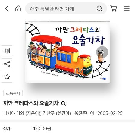
소득공제
까만 크레파스와 요술기차
나카야 미와
(지은이),
김난주
(옮긴이)
웅진주니어
2005-02-25
정가
12,000원