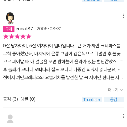
로 얘기를 만들어 내는 모습까지 그리고 없는 색깔의 크레파스 친구
들까지 걱정한다.엄마의 입장에서는 솔직히 전작 까만 크레파스 보다
는 못하다. 전작이 나와 다른 친구를 이해할 수 있는 마음을 심어주는
메뉴
따듯함이 담겨있었다면 이건 그저 사이좋아진 크레파스 친구들이 여
eucali87
2005-08-31
전히 재미나게 노는 모습을 보여주는 것으로 만약 이 책을 산다면 꼭
전작인 까만 크레파스부터 사서 읽히는게 좋지 않을까 싶다.
9살 남자아이, 5살 여자아이 엄마입니다. 큰 애가 까만 크레파스를
무척 좋아했었죠, 마지막에 온통 그림이 검은색으로 뒤덮인 후 불꽃
으로 피어날 때 애 얼굴을 보면 밤하늘에 올라가 있는 별님같았죠. 그
후 둘째가 크더니 오빠따라 잘도 보더니 나중엔 외워서 읽더군요, 서
점에서 까만크레파스와 요술기차를 발견한 날 꼭 사야만 한다는 사명
감에 불타는 아이의 얼굴을 보고 사고야 말았죠 ㅋㅋ까만크레파스가
더보기
머리속의 공간이 커지는듯한 느낌의 책이라면 까만크레파스와 요술
공감 (
3
)
댓글 (0)
기차는 눈 양옆으로의 시야가 한없이 커지는 느낌의 책입니다.까만크
레파스가 이상향을 둥둥 떠나니는 느낌이라면 ~요술기차는 발끝을
땅에 대고 주변을 돌아보게 만들어주는 책이랍니다.또 하나 저희 둘
메뉴
째는 이 책 덕분에 한글도 떼고 혼자서 책 읽는 습관도 붙이게 되었답