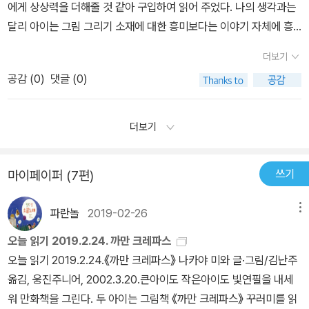
에게 상상력을 더해줄 것 같아 구입하여 읽어 주었다. 나의 생각과는
달리 아이는 그림 그리기 소재에 대한 흥미보다는 이야기 자체에 흥
미를 느끼는 것 같았다. 역시아이에 대한 부모의 생각은 일치하기 쉽
더보기
지 않다. 목적이야 어찌되었건재미있게 책을 읽었으니 만족한다. 흰
공감 (
0
)
댓글 (0)
도화지 위에 아이의 인생길을 만들어 주는 것 보다는 아이 스스로 인
생길을만들 수 있도록 도와주는 것이 올바른 방법이 아닐까하는 생각
도 해본다.
더보기
쓰기
마이페이퍼 (7편)
파란놀
2019-02-26
메뉴
오늘 읽기 2019.2.24. 까만 크레파스
오늘 읽기 2019.2.24.《까만 크레파스》 나카야 미와 글·그림/김난주
옮김, 웅진주니어, 2002.3.20.큰아이도 작은아이도 빛연필을 내세
워 만화책을 그린다. 두 아이는 그림책 《까만 크레파스》 꾸러미를 읽