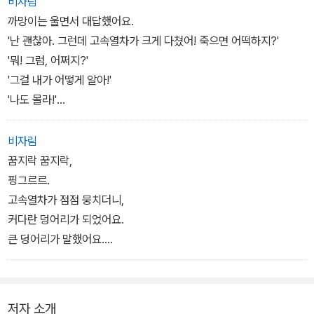
비자림
까망이는 울면서 대답했어요.
'난 괜찮아. 그런데 고속열차가 크게 다쳤어! 죽으면 어떡하지?'
'뭐! 그럼, 어쩌지?'
'그걸 내가 어떻게 알아!'
'나도 몰라!'
크레파스 친구들이 제멋대로 떠들면서 티격태격했어요.-p.24-25쪽
비자림
꿈지락 꿈지락,
핑그르르.
고속열차가 점점 뭉치더니,
커다란 덩어리가 되었어요.
큰 덩어리가 말했어요.
'부서져도 문제없어! 난 찰흙이거든. 까망아, 넌 정말 괜찮니?'
크레파스 친구들은 깜짝 놀랐어요.-p.26-27쪽
저자 소개