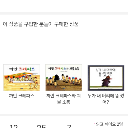
문학을 연구했다. 현재 일본 문학 전문 번역가로 활동 중이다. 옮긴 책
으로 『냉정과 열정 사이 Rosso』, 『반짝반짝 빛나는』, 『낙하하는 저
녁』, 『홀리 가든』, 『좌안 1·2』, 『제비꽃 설탕 절임』, 『소란한 보통날』,
이 상품을 구입한 분들이 구매한 상품
『부드러운 양상추』, 『수박 향기』, 『하느님의 보트』, 『우는 어른』, 『울
지 않는 아이』, 『등 뒤의 기억』, 『즐겁게 살자, 고민하지 말고』, 『저물
듯 저물지 않는』, 『도토리 마을의 모자 가게』, 『도토리 마을의 빵집』,
『도토리 마을의 경찰관』, 『까만 크레파스와 요술가게』, 『누에콩의 기
분 좋은 날』 등이 있다.
까만 크레파스
까만 크레파스와 괴
누가 내 머리에 똥 쌌
물 소동
어?
읽고 싶어요 2명