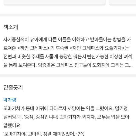
책소개
자기중심적이 유아에게 다른 이들을 이해하고 받아들이는 방법을 가
르쳐준 <까만 크레파스>의 후속권 <까만 크레파스와 요술기차>는
전편과 비슷한 주제를 새롭게 등장한 뭐든지 변신가능한 이상한 녀석
을 통해 보여준다. 앙증맞은 크레파스 친구들이 도화지에 그리는 그
림을 보면 저절로 그림이 그리고 싶어진다.
밑줄긋기
산책을 나간 까망이는 멋진 버스와 마주친다. "길이 없어서 달릴 수
없는걸."이라고 말하는 버스를 위해 까망이는 커다란 종이를 들고 와
박가령
쓱쓱 길을 그리고, 버스 정류장도 그린다. 다음 날도 같은 곳으로 놀러
꼬마기차가 동네 어귀에 다다르자 까망이는 역을 그렸어요. 덜커덩
갔는데, 이번에는 멋진 배가 까망이를 기다리고 있다. 까망이는 또 커
덜커덩 턱. '종점, 종점입니다! 꼬마기차가 외치자, 모두들 입을 모아
다란 종이를 들고 와 배를 위해 파도를 그리고 항구를 그린다.
말했어요.
'꼬마기차야, 고마워. 정말 재미있었어.-?쪽