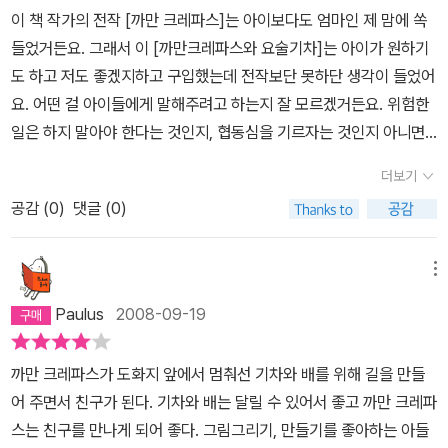
이 책 작가의 전작 [까만 크레파스]는 아이보다도 엄마인 제 맘에 쏙
들었거든요. 그래서 이 [까만크레파스와 요술기차]는 아이가 원하기
도 하고 저도 좋겠지하고 구입했는데 전작보단 못하단 생각이 들었어
요. 어떤 걸 아이들에게 말해주려고 하는지 잘 모르겠거든요. 위험한
일은 하지 말아야 한다는 것인지, 협동심을 기르자는 것인지 아니면
까만크레파스가 그리는 그림들을 보고 상상력을 키우라는 것인지 알
더보기
쏭달쏭합니다. 이번 책에서도 까망이가 주인공이 되어 버스를 만나면
공감 (
0
)
댓글 (0)
길을 그려주고,배를 만나면 바다를 그려주고,고속열차를 만나서는 기
찻길을 그려주는데, 고속열차를 만났을때는 다른 크레파스친구들도
함께 꽃이며 나무,건물,호수,학교,공원,놀이동산,무지개,자동차,산 등
메뉴
을 그립니다. 전 오히려 모든 크레파스들이 고속열차를 만나서 그린
Paulus
2008-09-19
그림들이 예쁘고, 동심을 자극하더군요. 아이는 이 책 구입하면서 함
께 온 크레파스에 더 애정을 쏟으면서 열심히 그림을 그리고 있습니
까만 크레파스가 도화지 앞에서 멈춰선 기차와 배를 위해 길을 만들
다. 까만색 크레파스를 가장 좋아하구요.^^
어 주면서 친구가 된다. 기차와 배는 달릴 수 있어서 좋고 까만 크레파
스는 친구를 만나게 되어 좋다. 그림그리기, 만들기를 좋아하는 아들