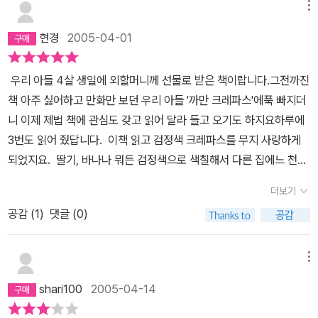
메뉴
현경
2005-04-01
우리 아들 4살 생일에 외할머니께 선물로 받은 책이랍니다.그전까진
책 아주 싫어하고 만화만 보던 우리 아들 '까만 크레파스'에푹 빠지더
니 이제 제법 책에 관심도 갖고 읽어 달라 들고 오기도 하지요하루에
3번도 읽어 줬답니다. 이책 읽고 검정색 크레파스를 무지 사랑하게
되었지요. 딸기, 바나나 뭐든 검정색으로 색칠해서 다른 집에느 천대
받던검정색 크레파스 우리집에는 귀한 보물이랍니다. 알라딘에 들어
더보기
와 책 검색하다가 '까만 크레파스와 요술기차' 무지 반가웠답니다울
공감 (
1
)
댓글 (0)
아들 무지 좋아하겠네요. 한글 모르지만 모두 외우고 있고 엄마에게
읽어준답니다. 아이들에게 좋은 선물이 될꺼라 생각해요
메뉴
shari100
2005-04-14