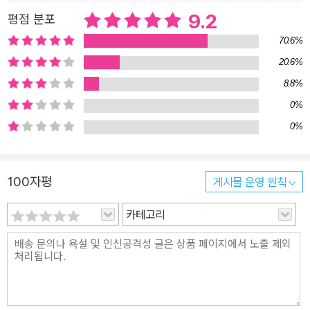
9.2
평점 분포
70.6%
20.6%
8.8%
0%
0%
100자평
게시물 운영 원칙
카테고리