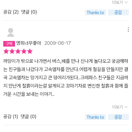
더보기
로는 아직 충족 못했습니다..
공감 (
2
)
댓글 (0)
메뉴
명희너무좋아
2009-06-17
까망이가 밖으로 나가면서 버스,배를 만나 신나게 놀다오고 궁금해하
는 친구들과 나갔다가 고속열차를 만난다.어렵게 철길을 만들지만 결
국 고속열차는 망가지고 큰 덩어리가된다..크레파스 친구들은 지금까
지 만난게 찰흙이라는걸 알게되고 꼬마기차로 변신한 찰흙과 함께 즐
거운 시간을 보내는 이야기..
더보기
공감 (
1
)
댓글 (0)