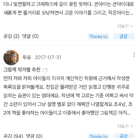
더니 빛연필하고 크레파스에 깊이 꽂힌 듯하다. 큰아이는 큰아이대로
새롭게 짠 줄거리로 상냥하면서 고운 이야기를 그리고, 작은아이는
작은아이대로 신나게 짠 얼거리로 와장창 부딪히고 넘어지는 익살 이
더보기
야기를 그린다. 같으면서 다른 사랑을 품고 자라는 두 아이는 서로 다
공감 (
2
)
댓글 (0)
르게 이야기를 빚으니, 저마다 마무리한 만화를 서로 돌려읽으며 킥
킥 하하 즐겁다. 나카야 미와 님 그림책을 언제부터 읽었더라 하고 어
림한다. 두 아이가 우리한테 오기 앞서부터 즐겼고, 두 아이가 우리한
뚜유
2017-07-31
메뉴
테 온 뒤에 이녁 여러 그림책을 하나하나 새로 만나면서 반겼다. 꽤 오
그림책 작가별 추천
랫동안 같이한 그림책이고, 두고두고 곁에 둘 그림책 가운데 하나라
먼저 저와 저희 아이들의 지극히 개인적인 취향에 근거해서 작성한
고 느낀다. 크레파스 이야기도, 콩 이야기도, 도토리 이야기도, 깡통
목록임을 밝혀둘게요. 전집은 물려받은 거만 읽혔고 단행본 위주로
유령 이야기도, 그루터기 이야기도, 새끼 곰 이야기도, 다들 상냥하면
읽히는 습관이 있는 엄마에요. 작년에 책 고르는 기준 어쩌고 써서 약
서 곱다. 아이들이 으레 곁에 두는 숨결을 살그마니 새로운 눈썰미로
간 소란이 있어서 그냥 설명 별로 없이 제목만 나열할게요.초4남, 초
부드러이 담아낸다. 모름지기 그림책이란 이와 같지 않을까. 아이랑
2여 책을 좋아하는 아이들이고 이중에서 좋아했던 그림책은 아직도
같이 살고, 아이랑 같이 놀고, 아이랑 같이 노래하면서, 어느새 활짝활
처분하지 않고 봐요. ^^책 많이 읽히라는 데 어떤 기준으로 책을 골라
짝 살림꽃을 피우도록 북돋우는 넉넉한 손길로 담는 그림 한 판. ㅅㄴ
더보기
야 하는지 막막할 때 마쓰이 다다시가 쓴 <어린이와 그림책>을 먼저
ㄹ(숲노래/최종규)
공감 (
94
)
댓글 (0)