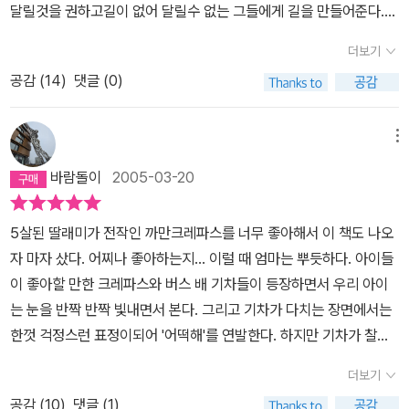
달릴것을 권하고길이 없어 달릴수 없는 그들에게 길을 만들어준다.우
리 소람이는 특히 고속열차가 나오는 장면을 좋아한다.그 장면만 몇
더보기
십번을 읽어주는게 힘들긴 하지만 ㅡ,.ㅡ덕분에 거기에 나오는 의성
공감 (
14
)
댓글 (0)
어, 의태어는 벌써 배워서 얘기하고 있다. 탈것에 대한 만남과 배려에
대한 마음을 배울수 있는 기회.거기에 반복적인 언어구사로 인해 - e
x) 한번만 달려 볼래? 하
메뉴
지만 길이 없으면 달릴수가 없는
바람돌이
2005-03-20
걸 꿈지락 꿈지락, 핑그르
르...등쉽게 언어를 배울수 있다
5살된 딸래미가 전작인 까만크레파스를 너무 좋아해서 이 책도 나오
자 마자 샀다. 어찌나 좋아하는지... 이럴 때 엄마는 뿌듯하다. 아이들
이 좋아할 만한 크레파스와 버스 배 기차들이 등장하면서 우리 아이
는 눈을 반짝 반짝 빛내면서 본다. 그리고 기차가 다치는 장면에서는
한껏 걱정스런 표정이되어 '어떡해'를 연발한다. 하지만 기차가 찰흙
으로 만들어졌다는걸 알고서는 다시 신나하며 매일밤 읽어달랜다. 표
더보기
지에서 마지막 겉장까지 크레파스 친구들을 하나 하나 짚어가며 스스
공감 (
10
)
댓글 (1)