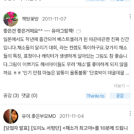
읽어보시고 그림책을 고르는 법을 알아가면 좋아요. -칼데
콧, 뉴베리 등 유명 수상작을 찾아봐도 좋은데 상 받은 책이라고 우리
애들이 다 좋아하지는 않더라고요. 유명 작가들 책 중 인터넷 서점 판
책방꽃방
2011-11-07
메뉴
매량 순으로 몇 권 보다가 아이랑 작가 취향이 맞으면 더 사줘도 좋고
좋은건 좋은거에요^^ --- 유아그림책!
요. 아무리 어려도 아이도 좋아하는 작가가 생기고요 나중엔 그림체
일본에서도 작년에 출간되어 베스트셀러가 된 따끈따끈한 진짜 신간
만 봐도 알더라고요. 1. 앤서니 브라운어린이들도 어른도 모두
입니다.채소들의 달리기 대회, 라는 컨셉도 특이하구요.갖가지 채소
좋아하는 작가에요. 애들 아주 어릴 때 3세부터 보기 시작했어요. 그
들의 특징, 표정이나 캐릭터가 생생하게 살아있는 그림도 참 좋습니
림이 따스하고 스토리도 철학적이라 초 저학년에도 자주 봤어요. ★
다.그림이 이쁘기도 해서아이들도 무려 '채소'를 좋아하게 되지 않을
★돼지책-집안일 안 하는 아이들과 아빠가 점점 돼지가 되어가고 집
까요 ㅎㅎ '인기 만점 마늘은 알통이 올통볼통' '단호박이 데굴데굴 강
안 사물도 돼지 모양이 늘어가는 게 재미있음★★터널-남매가 갈등
에 풍덩!' 느끼셨나요? 말놀이 그림책으로도 손색 없습니다. 출판사에
을 겪으며 성장하는 이야기★동물원내가 좋아하는 것★겁쟁이 빌리
더보기
서 일본원서의 말놀이 느낌을 살리기 위해 번역 작업에 무지공을 들
우리 아빠가 최고야고릴라우리 엄마기분을 말해 봐 2. 존 버
공감 (
3
)
댓글 (0)
이셨다고하네요.일본 교외의 깔끔하고 한적한동네에서 벌어지는 즐
닝햄아이들의 심리를 잘 알고 해방감을 주는 이야기, 아이들의 상상
거운 마을 운동회를 담은 듯한 느낌.생김새도 특징도 가지가지인 채
을 담은 이야기가 많아요.★★지각대장 존-아이가 학교 늦은 데 이유
소들이 달리기 대회를 하면서 실수하고 경쟁하고 돕는 이야기. 눈과
유아.좋은부모MD
2011-11-04
메뉴
를 대는데 선생님은 믿지 않아요. 아이들 심리를 잘 알고 해방감을 주
입 만으로 감정과 행동이 고스란히 느껴지는 캐릭터.5분 만에 후딱읽
는 책이에요.★에드와르도 세상에서 가장 못된 아이검피 아저씨의 뱃
[당첨자 발표] [도미노 서평단] <채소가 최고야>를 10분께 드립니
어버리는 책이 아니라, 아이와 키득거리고 노래하며 이야기 할 수 있