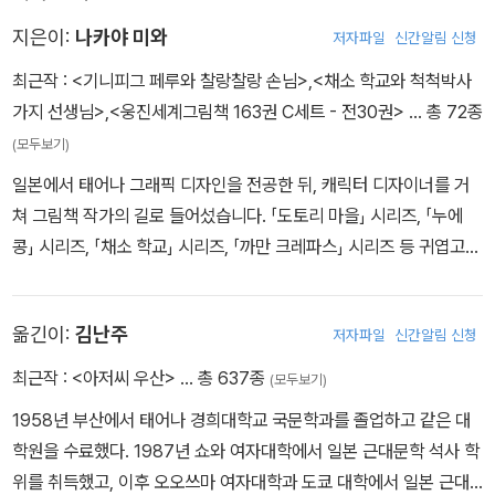
지은이:
나카야 미와
저자파일
신간알림 신청
최근작 :
<기니피그 페루와 찰랑찰랑 손님>
,
<채소 학교와 척척박사
가지 선생님>
,
<웅진세계그림책 163권 C세트 - 전30권>
… 총 72종
(모두보기)
일본에서 태어나 그래픽 디자인을 전공한 뒤, 캐릭터 디자이너를 거
쳐 그림책 작가의 길로 들어섰습니다. 「도토리 마을」 시리즈, 「누에
콩」 시리즈, 「채소 학교」 시리즈, 「까만 크레파스」 시리즈 등 귀엽고
매력적인 캐릭터들의 활약이 돋보이는 유쾌한 작품들로 독자들의 큰
사랑을 받고 있습니다. 「기니피그」 시리즈는 10년 이상 기니피그를
옮긴이:
김난주
저자파일
신간알림 신청
키워 온 경험을 바탕으로 만든 이야기입니다.
최근작 :
<아저씨 우산>
… 총 637종
(모두보기)
1958년 부산에서 태어나 경희대학교 국문학과를 졸업하고 같은 대
학원을 수료했다. 1987년 쇼와 여자대학에서 일본 근대문학 석사 학
위를 취득했고, 이후 오오쓰마 여자대학과 도쿄 대학에서 일본 근대