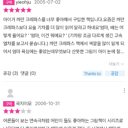
yieohju
2005-07-02
니다. 덤이죠 ㅋㅋ
아이가 까만 크레파스를 너무 좋아해서 구입한 책입니다.요즘은 까만
크레파스보다 요술 기차를 더 많이 읽어 달라고 하네요'엄마, 배는 어
떻게 울어요? ' '엄마, 이건 뭐예요? ' (기차랑 조금 다르게 생긴 고속
열차를 보고서 묻습니다.) 까만 크레파스 책에서 색깔을 많이 알게 되
어서 엄마 욕심에는 좋았는데무엇보다 산뜻한 그림이 아이 눈에 잘
들어오나 봅니다.누에콩 시리즈도 사볼까 생각중이구요
더보기
공감 (
3
)
댓글 (0)
메뉴
국지이모
2006-10-31
어른들이 보는 연속극처럼 어린이 들도 좋아하는 그림책이 시리즈로