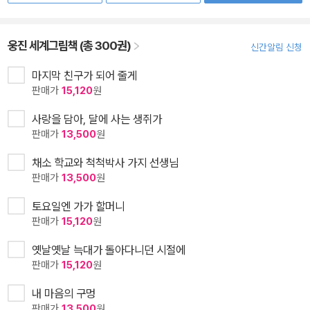
웅진 세계그림책 (총 300권)
신간알림 신청
마지막 친구가 되어 줄게
판매가
15,120
원
사랑을 담아, 달에 사는 생쥐가
판매가
13,500
원
채소 학교와 척척박사 가지 선생님
판매가
13,500
원
토요일엔 가가 할머니
판매가
15,120
원
옛날옛날 늑대가 돌아다니던 시절에
판매가
15,120
원
내 마음의 구멍
판매가
13,500
원