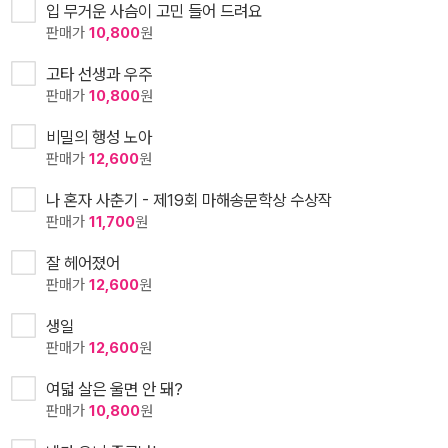
입 무거운 사슴이 고민 들어 드려요
판매가
10,800
원
고타 선생과 우주
판매가
10,800
원
비밀의 행성 노아
판매가
12,600
원
나 혼자 사춘기 - 제19회 마해송문학상 수상작
판매가
11,700
원
잘 헤어졌어
판매가
12,600
원
생일
판매가
12,600
원
여덟 살은 울면 안 돼?
판매가
10,800
원