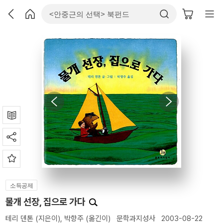
소득공제
물개 선장, 집으로 가다
테리 덴톤
(지은이),
박향주
(옮긴이)
문학과지성사
2003-08-22