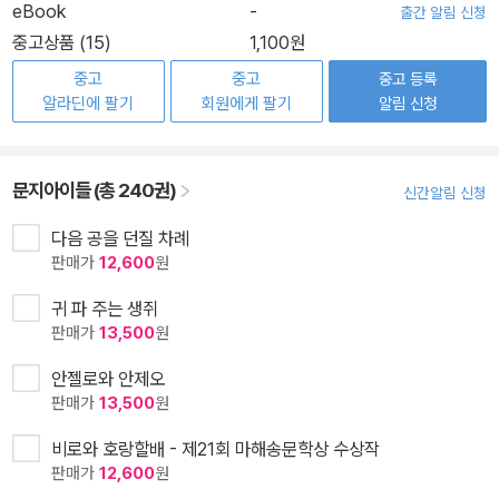
eBook
-
출간 알림 신청
중고상품 (15)
1,100원
중고
중고
중고 등록
알라딘에 팔기
회원에게 팔기
알림 신청
문지아이들 (총 240권)
신간알림 신청
다음 공을 던질 차례
판매가
12,600
원
귀 파 주는 생쥐
판매가
13,500
원
안젤로와 안제오
판매가
13,500
원
비로와 호랑할배 - 제21회 마해송문학상 수상작
판매가
12,600
원