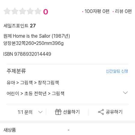
0
100자평 0편
리뷰 0편
세일즈포인트
27
원제 Home is the Sailor (1987년)
양장본
32쪽
260*250mm
396g
ISBN 9788932014449
주제분류
신간알림 신청
유아
>
그림책
>
창작그림책
어린이
>
초등 전학년
>
그림책
선물하기
공유하기
새상품
-