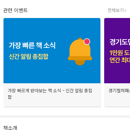
관련 이벤트
전체보기
가장 빠르게 받아보는 책 소식 - 신간 알림 총집
경기컬처패스
합
책소개