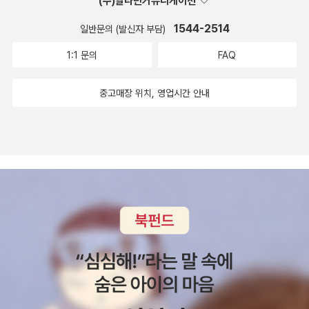
(주)알라딘커뮤니케이션
1544-2514
일반문의 (발신자 부담)
1:1 문의
FAQ
중고매장 위치, 영업시간 안내