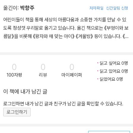
다》, 《It’s True! 비행기》 들이 있고, 그린 책으로 《엄마가 되어 줄
옮긴이:
박향주
저자파일
신간알림 신청
게》, 《중국의 시작》 들이 있다.
어린이들이 책을 통해 세상의 아름다움과 소중한 가치를 만날 수 있
도록 정성껏 우리말로 옮기고 있습니다. 옮긴 책으로는 《부엉이와 보
름달》을 비롯해 《왕자와 매 맞는 아이》 《겨울방》 등이 있습니다. 《녹
색 도시》에서는 도시와 자연이 어우러지는 지속 가능한 미래의 청사
진을 아이들의 눈높이에 맞춰 다정하게 전하고 있습니다.
읽고 싶어요 0명
0
0
0
읽고 있어요 0명
100자평
리뷰
마이페이퍼
읽었어요 0명
이 책에 내가 남긴 글
로그인하면 내가 남긴 글과 친구가 남긴 글을 확인할 수 있습니다.
로그인하기