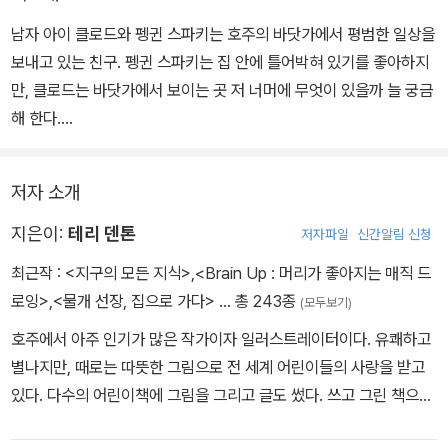
남자 아이 클로드와 펭귄 스파키는 호주의 바닷가에서 평범한 일상을
보내고 있는 친구. 펭귄 스파키는 집 안에 틀어박혀 있기를 좋아하지
만, 클로드는 바닷가에서 보이는 곳 저 너머에 무엇이 있을까 늘 궁금
해 한다.
그러던 어느 날, 남극으로 떠난 클로드와 스파키는 길 잃은 물개 선장
저자 소개
헤이거를 만난다. 클로드와 스파키는 헤이거 선장과 함께 폭풍을 헤
치고 물개 선장의 고향 '한밤중 바다 땅'을 찾아간다.
지은이:
테리 덴톤
저자파일
신간알림 신청
최근작 :
<지구의 모든 지식>
,
<Brain Up : 머리가 좋아지는 매직 드
로잉>
,
<물개 선장, 집으로 가다>
… 총 243종
(모두보기)
호주에서 아주 인기가 많은 작가이자 일러스트레이터이다. 유쾌하고
별나지만, 때로는 따뜻한 그림으로 전 세계 어린이들의 사랑을 받고
있다. 다수의 어린이책에 그림을 그리고 글도 썼다. 쓰고 그린 책으로
《Brain Up: 머리가 좋아지는 매직 드로잉》, 《물개 선장, 집으로 가