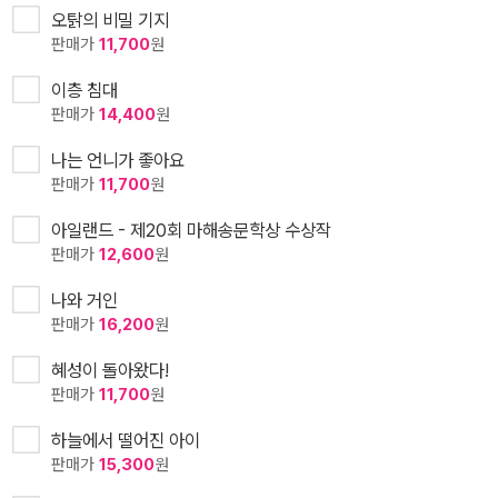
오탉의 비밀 기지
판매가
11,700
원
이층 침대
판매가
14,400
원
나는 언니가 좋아요
판매가
11,700
원
아일랜드 - 제20회 마해송문학상 수상작
판매가
12,600
원
나와 거인
판매가
16,200
원
혜성이 돌아왔다!
판매가
11,700
원
하늘에서 떨어진 아이
판매가
15,300
원