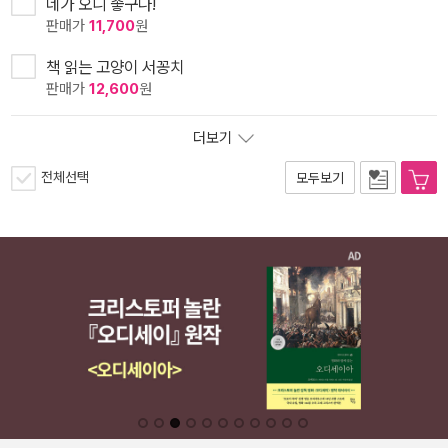
네가 오니 좋구나!
판매가
11,700
원
책 읽는 고양이 서꽁치
판매가
12,600
원
더보기
전체선택
모두보기