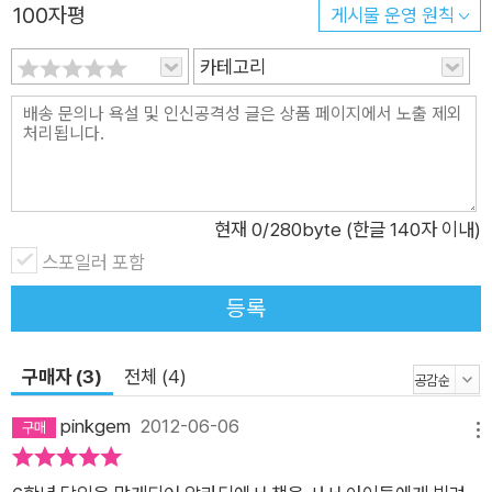
100자평
게시물 운영 원칙
위안이자 솔직한 마음을 쏟아낼 수 있는 안식처가 되어 주고 있
다. 일기장에는 할머니와의 추억이 가득할 뿐만 아니라 엄마 아빠
카테고리
에게 착한 딸로 보이기 위해 속과 다르게 행동하는 해미의 진짜
속마음도 담겨 있다. 일기장은 누가 바라보는 해미의 모습이 아니
라 그냥 해미 자신인 것이다. 그런 해미의 일기장에 요즘은 다른
고민이 자리를 차지하고 있다. 학교생활이 녹록치 않은 것이다.
무엇보다 자신의 뜻과는 상관없이 벌어진 상황들은 해미를 엉뚱
현재
0
/280byte (한글 140자 이내)
한 방향으로 몰아치고 있다. 한 아이를 향한 의도적이고 어처구니
스포일러 포함
없는 따돌림…… 할머니와 단둘이 사는 경아는 좀 지저분하고 소
등록
심한 성격 때문에 반에서 소위 잘 나가는 지수의 주도하에 왕따의
타깃이 된다. 지수 무리는 무시하는 것으로도 모자라 면박을 주고
구매자 (3)
전체 (4)
더 나아가 폭력까지 행사하려 든다. 해미는 지수가 꾸민 계략을
알고 그 일에서 빠지려 하지만 뜻하지 않게 현장을 목격하고 되
pinkgem
2012-06-06
메뉴
고, 그 사실을 알게 된 담임 선생님께 모든 걸 털어놓아야 하는 상
황에 처하게 된다. 해미는 선생님의 설득으로 그 현장에 있던 아