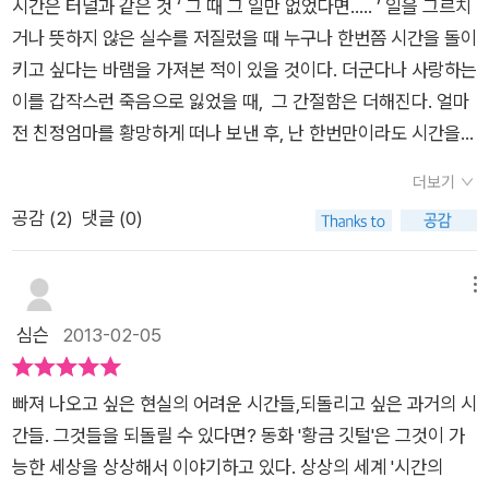
시간은 터널과 같은 것 ‘ 그 때 그 일만 없었다면..... ’ 일을 그르치
다. 작가는 현실에 발을 단단히 디디지 못하고 방황하는 아이의
거나 뜻하지 않은 실수를 저질렀을 때 누구나 한번쯤 시간을 돌이
모습을 통해 우리가 살면서 저지르는 실수, 부딪히는 어려움을 어
키고 싶다는 바램을 가져본 적이 있을 것이다. 더군다나 사랑하는
떻게 만회하고 극복할 수 있는가 하는 실존적 문제들을 심도 있게
이를 갑작스런 죽음으로 잃었을 때, 그 간절함은 더해진다. 얼마
고민하는 문제의식을 던져 주고 있다.
전 친정엄마를 황망하게 떠나 보낸 후, 난 한번만이라도 시간을
되돌려 얼굴을 마주할 수 있다면 어떤 댓가라도 지불할 수 있으리
더보기
라 생각했다. 단 5분만이라도 살아 오실 수 있다면 그저 꼭 안아
공감 (
2
)
댓글 (0)
드리고 ‘사랑한다’ 말해 드리고 싶었다. 시간이동판타지를 다룬
『황금 깃털』은 내게 그런 절실함으로 다가왔다. 그래서인지, 시
간을 되돌린다는 설정은 많은 문학 작품이나 영화 등에서 드물지
메뉴
않게 사용하는 클리셰이다. 영화 <If only> 에서는 사랑하는 연
심슨
2013-02-05
인 사만다를 잃은 이안이 그녀와의 마지막 날을 계속 되풀이 하는
과정을 통해 점점 변해가는 자신을 느끼게 되고, 진정한 ‘사랑’의
빠져 나오고 싶은 현실의 어려운 시간들,되돌리고 싶은 과거의 시
의미를 깨달게 된다. 시간의 유한함이 다른 곳을 향해 있던 이안
간들. 그것들을 되돌릴 수 있다면? 동화 '황금 깃털'은 그것이 가
의 시선을 삶의 본질로 돌려 놓은 것이리라. 반면, 『황금 깃털』은
능한 세상을 상상해서 이야기하고 있다. 상상의 세계 '시간의
삶과 시간에 대해 좀더 긴 호흡의 질문을 던진다. 가정에서의 소