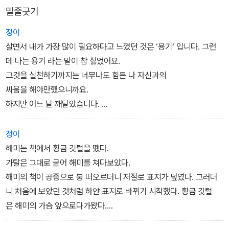
밑줄긋기
할머니와 단둘이 사는 경아는 좀 지저분하고 소심한 성격 때문에 반
에서 소위 잘 나가는 지수의 주도하에 왕따의 타깃이 된다. 지수 무리
정이
는 무시하는 것으로도 모자라 면박을 주고 더 나아가 폭력까지 행사
살면서 내가 가장 많이 필요하다고 느꼈던 것은 ‘용기‘ 입니다. 그런
하려 든다. 해미는 지수가 꾸민 계략을 알고 그 일에서 빠지려 하지만
데 나는 용기 라는 말이 참 싫었어요.
뜻하지 않게 현장을 목격하고 된다.
그것을 실천하기까지는 너무나도 힘든 나 자신과의
싸움을 해야만했으니까요.
해미는 선생님의 설득으로 그 현장에 있던 아이들의 이름을 이야기한
하지만 어느 날 깨달았습니다.
다. 그리고 그 일로 자신이 왕따에 처하게 될 위기를 맞게 된다. 괴로
용기를 내야지만 무섭고 두려운 것을 극복할 수 있는 게 아니라 무섭
운 마음에 펼친 일기장은 해미가 원하는 것이 무엇인지 안다는 듯 새
고 두렵기 때문에 용기도 낼 수 있다는 사실을
정이
로운 세계인 ‘시간의 섬’으로 해미를 인도하는데….
말이지요.
해미는 책에서 황금 깃털을 뗐다.
어느상황이든 내가 맞부딪힌 상황이 무섭고 두려운 게
가탈은 그대로 굳어 해미를 쳐다보았다.
당연하다는 사실을 깨달은 거예요.
해미의 책이 공중으로 붕 떠오르더니 저절로 표지가 덮였다. 그러더
니 처음에 보았던 것처럼 하얀 표지로 바뀌기 시작했다. 황금 깃털
은 해미의 가슴 앞으로다가왔다.
˝안돼!˝