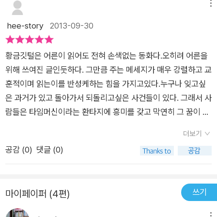
메뉴
기도 하다.
을 꿈꾸는 것이 아닐까도 싶다.
hee-story
2013-09-30
황금깃털은 어른이 읽어도 전혀 손색없는 동화다.오히려 어른을
위해 쓰여진 글인둣하다. 그만큼 주는 메세지가 매우 강렬하고 교
훈적이며 읽는이를 반성케하는 힘을 가지고있다.누구나 잊고싶
은 과거가 있고 돌아가서 되돌리고싶은 사건들이 있다. 그래서 사
람들은 타임머신이라는 환타지에 흥미를 갖고 막연히 그 꿈이 현
실이 되기를 갈망한다.어른들도 이렇게 열광하는 시간여행이라
더보기
는 환타지를 어린아이들은 얼마나 더 열망할까? 주인공 해미는
공감 (
0
)
댓글 (0)
과거로 돌아가 자신이 현재 처한 어려움들을 바꾸고싶어한다.학
교에서 친구를 괴롭히는 아이들을 외면하고싶고 맞벌이로 바쁜
엄마아빠에게 불만이 있어도 착한아이 콤플렉스로 늘 좋아요, 괜
쓰기
마이페이퍼 (4편)
찮아요 로 답한다.가장 행복했던 시절은 할머니와 함께 지낸 시간
들이었는데 그런 할머니도 돌아가셨다.우연히 일기장을 통해 시
메뉴