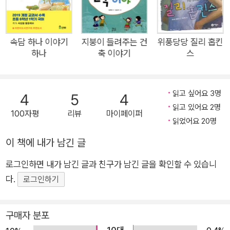
나온 과거는 모두 힘이 된다! 『황금 깃털』은 같은 반 친구를 왕따
시키려는 아이와 그 일에 마지못해 끼게 된 주인공 해미가 친구들
과의 문제로 혼란을 겪다가 후회를 지우기 위해 더욱 후회할 만한
속담 하나 이야기
지붕이 들려주는 건
위풍당당 질리 홉킨
하나
축 이야기
스
행동을 벌이고, 그것을 쉽사리 돌이키지 못하는 마음속 갈등을 정
확하게 읽고 그에 집중하여 이야기를 전개해 나간 점이 돋보이는
작품이다. 누구나 가끔은 ‘그때 다른 선택을 했더라면 지금 어떻
읽고 싶어요 3명
4
5
4
게 되어 있을까’ 하는 생각을 해 보곤 한다. 하지만 과거로 돌아가
읽고 있어요 2명
100자평
리뷰
마이페이퍼
전혀 다른 선택을 하더라도, 후회는 또 다른 후회를 낳게 될 뿐 현
읽었어요 20명
실을 돌이킬 수 없다는 것을 작가는 열세 살 해미의 상황을 통해
이 책에 내가 남긴 글
생생하게 그려내고 있다. 이런 주제 의식을 더욱 돋보이게 하는
것은 무엇보다도 현실 문제와 유리되지 않고 학교 현장에서 일어
로그인하면 내가 남긴 글과 친구가 남긴 글을 확인할 수 있습니
나는 왕따 문제를 정면으로 조명했다는 것이다. 자신의 의지와 상
다.
로그인하기
관없이 일어난 일에 휩싸이게 되는 경우가 얼마나 많은가. 그런
상황에 내몰린 아이들이 어쩔 수 없이 선택하게 되는 경우의 수는
구매자 분포
그리 많지 않다. 일종의 시간 이동 판타지를 표방한 『황금 깃털』
10대