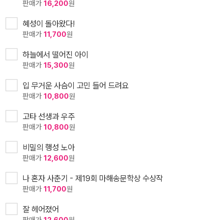
판매가
16,200
원
혜성이 돌아왔다!
판매가
11,700
원
하늘에서 떨어진 아이
판매가
15,300
원
입 무거운 사슴이 고민 들어 드려요
판매가
10,800
원
고타 선생과 우주
판매가
10,800
원
비밀의 행성 노아
판매가
12,600
원
나 혼자 사춘기 - 제19회 마해송문학상 수상작
판매가
11,700
원
잘 헤어졌어
판매가
12,600
원