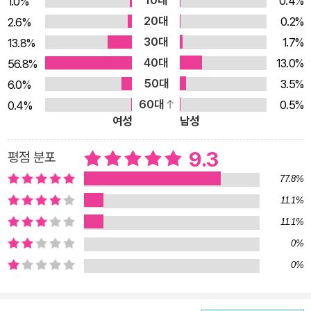
0.4%
1.0%
은 이런 절박함에 놓인 아이의 모습을 과거와 현재를 오가며 설득
20대
0.2%
2.6%
력 있고 현실감 있게 보여 준다. 또한 솔직함과 솔직하지 못함 사
30대
1.7%
13.8%
이에서 갈등하고 고민하는 아이의 뛰어난 심리 묘사와 상황 묘사,
40대
13.0%
56.8%
현실이라는 날실과 판타지라는 씨실로 직조한 탄탄한 구성은 상
50대
3.5%
6.0%
당한 흡인력을 발휘한다. 잘못됐다고 생각하는 과거를 생각처럼
60대
0.5%
0.4%
쉽게 돌이키지 못하는 열세 살 해미는 생생하면서도 공감이 가는
여성
남성
사실적 인물이다. 과거 없이 현재를 살 수는 없으며 그 지나간 시
간들이 겹겹을 이루어 때로는 쓴맛을 내기도 하고, 때로는 단맛을
9.3
평점 분포
내기도 하며 오늘의 진정한 ‘나’를 이루는 토대가 된다는 것을 작
77.8%
가는 믿음직한 시선으로 보여 준다. 뿐만 아니라 진실은 내 자신
11.1%
이 누구보다 잘 알고 있으므로 자기 내면의 두려움을 피하지 말고
11.1%
바라보라는 메시지는 비슷한 상황에 놓인 아이들에게 용기를 주
0%
기에 충분하다. ■ 과거로의 여행을 시작한 해미는 과연 행복을
0%
되찾았을까? 해미는 맞벌이를 하는 엄마 아빠 때문에 할머니 손
에 자란 아이다. 할머니가 살아 계실 땐 외로운 걸 몰랐지만 할머
니가 돌아가시고 난 뒤엔 책장 뒤에 숨겨 둔 일기장만이 유일한