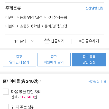
주제분류
신간알림 신청
어린이
>
동화/명작/고전
>
국내창작동화
어린이
>
초등5~6학년
>
동화/명작/고전
선물하기
공유하기
중고
중고
중고 등록
알라딘에 팔기
회원에게 팔기
알림 신청
문지아이들 (총 240권)
신간알림 신청
다음 공을 던질 차례
판매가
12,600
원
귀 파 주는 생쥐