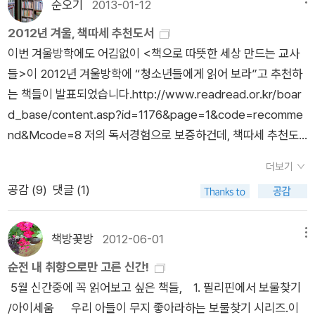
순오기
2013-01-12
간을 되돌릴수 있는 여행을 떠나게 된다. 그곳에서 만난 보짱이라
는 아이와 가탈이라는 신비의 남자를 만나게 된다.한없이 순수한
2012년 겨울, 책따세 추천도서
보짱을 만나면 행복하고 편안하다. 그러나 가탈의 성에 가서 해미
이번 겨울방학에도 어김없이 <책으로 따뜻한 세상 만드는 교사
는 자신의 과거로 돌아가 지우고싶은 일들을 지우고 새로 쓸수 있
들>이 2012년 겨울방학에 “청소년들에게 읽어 보라”고 추천하
다는 사실을 알게된다.불편한 친구들과의 사건을 자신이 원하는
는 책들이 발표되었습니다.http://www.readread.or.kr/boar
관계로 새로 고치고 싶었던 해미는 그렇게 한다.그러나 사건들은
d_base/content.asp?id=1176&page=1&code=recomme
해미가 원하는대로 풀리는가 싶었는데 또다른 일들로 계속 꼬여
nd&Mcode=8 저의 독서경험으로 보증하건데, 책따세 추천도
간다.점점 더 과거로 돌아가 계속 잘못된일들을 바로잡으려했지
서는 어떤 책을 읽어도 실망시키지 않습니다.분야별로 선별하여
더보기
만 결국 해미가 원하는대로 되는일은 없었다. 괴로운 해미는 결국
추천하였기에 독서편식도 막을 수 있어 훌륭한 추천도서라 생각
공감 (
9
)
댓글 (1)
자신의 욕심과 잘못을 느끼고 보짱을 칮아가 해결책을 찾는다.어
합니다.중고생을 대상으로 하기에 수준별로 나누어 독서연령에
둠은 어두운대로 두고보면 서서히 익숙해져 결국 눈앞의것들이
맞춰 골라 읽을 수 있습니다.^^ 책따세 홈페이지에 발표한 글을
보이게된다.무섭고 두려운 시간들도 참고 견디다보면 이겨낼수
일부 옮겨보면...독서교육에 대한 기대가 높아졌습니다. 이제는
책방꽃방
2012-06-01
메뉴
있다. 그 시간이 무섭다고 계속 불을 껐다켜면 결국 계속 어둠만
교과서보다 교과 독서가 중요하다, 지식을 다루는 법을 배울 수
순전 내 취향으로만 고른 신간!
불러들이는 꼴이 된다.어린해미는 시간여행을 통해 이사실을 깨
있도록 교육이 달라져야 한다, 존경할 만한 어른을 잃은 오늘의
5월 신간중에 꼭 읽어보고 싶은 책들, 1. 필리핀에서 보물찾기
달았다. 후회스런 과거를 오려내고싶은 분들이 많겠지만 이책을
십대에게 책으로 인성 교육을 시도할 때다, 독서와 독서 교육에
/아이세움 우리 아들이 무지 좋아라하는 보물찾기 시리즈.이