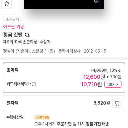
소득공제
아크릴 키링
황금 깃털
제8회 ‘마해송문학상’ 수상작
정설아
(지은이),
소윤경
(그림)
문학과지성사
2012-05-15
종이책
14,000
원,
10%
12,600
원
+ 700원
10,710
원
카드최대혜택가
더보기
전자책
8,820
원
수령예상일
양탄자배송
오후 1시까지 주문하면 밤 11시
잠들기전 배송