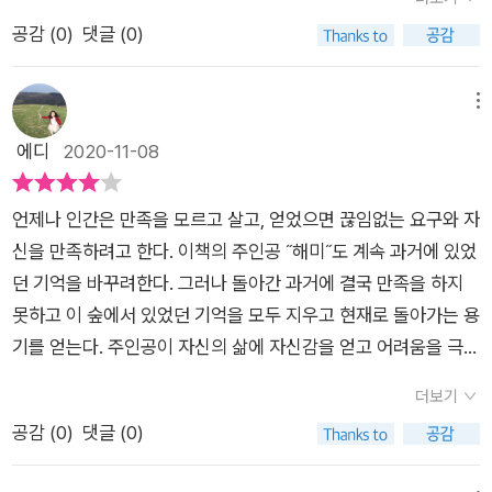
다. ‘어둠 끝에는 항상 밝음이 있는 거라고... 당장 눈앞에 높인 어
괴롭히는 장면을 목격하고 선생님의 설득으로 주동자를 밝히게
공감 (
0
)
댓글 (0)
려움이 해결 될 것 같지 않아 두렵고 무서워도 조금만 견디다 보
되는데, 이 사건으로 해미는 오히려 왕따의 타깃이 되었다. 항상
면 모든 것이 보이게 되어 두려움과 무서움을 이겨낼 수 있는
자신의 편이었던 할머니가 돌아가시고 안계시자 어디다 맘을 둘
거’라고. ‘좋든 나쁘든 지나온 과거가 모두 힘이 된다고’. 시간을
곳을 모르던 해미는 악마의 꾀임에 빠져 황금깃털로 자신의 삶을
메뉴
바꿀 수는 있으나 모든 문제는 시간의 돌이킴이 아니라 삶을 직면
바꾸게 되지만 자꾸만 상황은 안좋은 쪽으로만 흘러가게 된다. 예
에디
2020-11-08
하는 것임을 은유적으로 보여주는 대목이다. 해미의 가슴으로 스
전에 '나비효과'라는 영화를 보는 듯 했다. 나비효과는 나비의 날
며든 ‘황금깃털’은 깨알 같은 순간이 모여서 만들어진 자신의 정
개 짓처럼 작은 변화가 폭풍우와 같은 커다란 변화를 유발시키는
언제나 인간은 만족을 모르고 살고, 얻었으면 끊임없는 요구와 자
체성이자 삶이었던 것이다. 해미는 마음 속 자신이자 그리움의
현상을 가르킨다. 영화에서처럼 이 소설에서도 해미가 자신의 과
신을 만족하려고 한다. 이책의 주인공 ˝해미˝도 계속 과거에 있었
대상인 할머니에게 이야기 한다. “ 그래 이제 나도 깨달았어. 내
거 어느 한 시점의 이야기를 살짝 바꾸어 놓기만 했지만 그 파장
던 기억을 바꾸려한다. 그러나 돌아간 과거에 결국 만족을 하지
가 원래 있던 그 자리가 얼마나 소중한 지를... ” 해미는 현재를 살
은 자신의 뜻과는 다르게 진행만 되고 엄청난 파장만을 일으키게
못하고 이 숲에서 있었던 기억을 모두 지우고 현재로 돌아가는 용
아가고 싶었다. ‘이 일은 견딜만한 것’이라고 이미 그렇게 생각하
된다. 결국엔 그런 악마의 유혹보다는 한순간 한순간을 열심히 살
기를 얻는다. 주인공이 자신의 삶에 자신감을 얻고 어려움을 극복
고 있었 다. 작가는 이 작품을 통해 내가 아직 모르는 감추어진
아가야한다는 이야기겠지만서도... 나도 솔직히 나의 어느 한 부
해내는 것이 인상깊다.
나에 대해, 그리고 현실 속에 숨어 있는 진실에 대해 이야기 하고
분을 고치고는 싶다. 하지만 그 부분을 고친다면 몇가지는 포기해
더보기
싶었다고 한다. 그리고 독자들에게도 인생의 많은 문제에 대해
야하는 것때문에 쉽사리 결정을 내리기는 어렵긴 하다.매순간을
공감 (
0
)
댓글 (0)
말을 걸어 온다. 아이들 문제를 다루었지만, 인생 전체에 대해 생
후회없이 열심히 살아가는 것이 답이긴 한데, 자신의 삶을 후회없
각케 하는 어른스러운 작품이다. 제8회 마해송 문학상 수상작이
이 산다는 것이 그다지 쉬운 일이 아니기 때문에 모두들 황금깃털