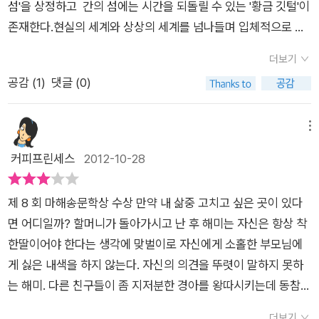
섬'을 상정하고 간의 섬에는 시간을 되돌릴 수 있는 '황금 깃털'이
외와 학교폭력에 놓인 아이의 모습을 과거와 현재를 오가며 현실
존재한다.현실의 세계와 상상의 세계를 넘나들며 입체적으로 이
과 판타지로 탄탄하게 엮어 설득력있고 흥미진진하게 보여준다.
야기를 전개하고 있다. 아이들에게는 아이들 나름대로 흥미진진
바쁜 엄마와 아빠를 대신해 자신을 키워 주셨던 할머니와의 사
더보기
함을 제공해줄테고어른들에게는 어른들 나름대로 살아간다는 것
별 후 마음 속 외로움을 키워가던 해미는 자신의 의도와 달리 학
공감 (
1
)
댓글 (0)
의 의미에 대해 한번 생각해볼 기회를 제공해줄 수 있지 않나 하
교 폭력에도 개입하게 된다. 일이 점점 꼬여가던 중 우연한 기회
는 생각이 든다.
에 ‘ 시간의 섬’ 으로 이끌리고 과거를 고칠 수 있는 황금깃털을
메뉴
얻게 된다. 그러나 기쁨도 잠시, 과거 고치기에 집착하면 할수록
커피프린세스
2012-10-28
점점 결과는 어긋나기만 하고, 후회를 지우기 위해 더욱 후회할
만한 행동을 반복하게 된다. 분명 시간을 가졌는대도 해미가 할
수 있는 건 없었다. 할머니의 건강을 다시 돌려 놓을 수도, 그 모
제 8 회 마해송문학상 수상 만약 내 삶중 고치고 싶은 곳이 있다
든 고통을 끝낼 수도 없었다. 결국, 과거로 돌아가도 과거의 현
면 어디일까? 할머니가 돌아가시고 난 후 해미는 자신은 항상 착
실에 닥친 문제는 또 다른 모습으로 언제든 나타났다. 할머니 말
한딸이어야 한다는 생각에 맞벌이로 자신에게 소홀한 부모님에
대로 어둠을 견디지 않고 피하기만 하면 더 큰 어둠을 견뎌 내야
게 싫은 내색을 하지 않는다. 자신의 의견을 뚜렷이 말하지 못하
했다. 해미는 괴로운 일이 있을 때마다 늘 ‘시간이 약’이라고 말했
는 해미. 다른 친구들이 좀 지저분한 경아를 왕따시키는데 동참하
던 할머니를 떠올렸다. 할머니는 ‘시간은 터널과 비슷하다’고 했
라고 하지만 별로 내키지는 않았다. 그런데 의도치 않게 경아를
더보기