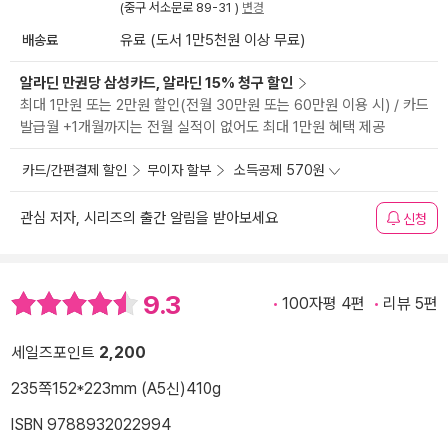
(중구 서소문로 89-31 )
변경
배송료
유료 (도서 1만5천원 이상 무료)
알라딘 만권당 삼성카드, 알라딘 15% 청구 할인
최대 1만원 또는 2만원 할인(전월 30만원 또는 60만원 이용 시) / 카드
발급월 +1개월까지는 전월 실적이 없어도 최대 1만원 혜택 제공
카드/간편결제 할인
무이자 할부
소득공제 570원
관심 저자, 시리즈의 출간 알림을 받아보세요
신청
9.3
100자평 4편
리뷰 5편
세일즈포인트
2,200
235쪽
152*223mm (A5신)
410g
ISBN 9788932022994