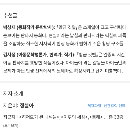
‘가탈의 외침과 동시에 황금 깃털에서 빛이 뿜어져 나왔다. 해미는 눈
을 질끈 감았다가 살짝 떴다.
추천글
황금빛이 순식간에 다시 황금 깃털로 흡수되고 있었다.
그리고 빛을 머금은 황금 깃털이 해미의 가슴으로 서서히 스며들었
박상재 (동화작가·문학박사):
『황금 깃털』은 스케일이 크고 구성력이
다.
돋보이는 판타지 동화다. 현실이라는 날실과 판타지라는 씨실로 피륙
해미는 온몸이 따뜻해지는 것을 느꼈다.
을 조합하듯 직조한 서사력이 환상 동화가 범하기 쉬운 황당 구조를
주위가 온통 황금빛이었다.
극복하고 있다. 판타지의 바다를 항해하다가 현실이라는 항구로 회항
김서정 (아동문학평론가, 번역가, 작가):
『황금 깃털』은 일종의 시간
창밖의 잿빛 구름이 황금빛에 밀리고 또 밀리더니 차츰 사라졌다. 이
할 때 방향감을 잃지 않은 조타술이 믿음을 주었다.
이동 판타지를 표방한 작품이었다. 아이들이 겪는 갈등을 아이들만의
윽고 감춰져 있던 빨간 해가 드러났다.
문제가 아닌 인생 전체에서의 딜레마로 확장시키고 단기 미봉책이 아
닌 근본적인 해결책을 제시하는 시각도 듬직했으며, 심리 묘사와 상
황 묘사도 상당한 흡인력을 보여 주었다.
저자 소개
지은이:
정설아
저자파일
신간알림 신청
최근작 :
<히어로가 된 녀석들>
,
<이루의 세상>
,
<동해>
… 총 33종
(모두보기)