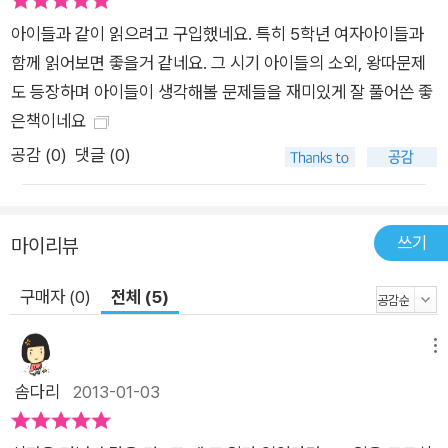
두해 있는 엄마 아빠는 해미에게 아무런 도움이 되어 주지 못한
아이들과 같이 읽으려고 구입했네요. 특히 5학년 여자아이들과
다. 그 두려움을 홀로 감내해야 하는 해미가 의지할 수 있는 것이
함께 읽어보면 좋을거 같네요. 그 시기 아이들의 소외, 왕따문제
라곤 할머니와 함께했던 추억뿐이다. 황금 깃털의 힘을 빌려 돌아
도 등장하며 아이들이 생각해볼 문제들을 재미있게 잘 풀어쓴 좋
간 과거 속에서 할머니를 만나며 어느 때보다 행복한 시간을 보내
은책이네요
는 해미는 할머니를 돌아가시지 않게 하기 위해 더욱 과거로 돌아
공감 (
0
)
댓글 (0)
가지만 되레 혼란을 야기한다. ‘어둠을 견디지 않고 피하기만 하
면 더 큰 어둠을 견뎌 내야 한다’는 할머니의 말을 듣고야 비로소
어디서부터 단추가 잘못 끼워졌는지 되돌아보며 과거를 고쳐서
쓰기
마이리뷰
자신이 원하는 모습으로 살아간다는 것이 얼마나 어리석은 일인
지 깨닫는다. 지금 이 순간도 곧 과거가 되어 버리는 시간의 흐름
구매자 (0)
전체 (5)
속에 온몸으로 부딪혀 이겨 낸 값진 경험은 또 다른 미래를 향한
준비의 시간이라는 것을 해미는 생생하게 경험했을 것이다. “그
메뉴
래, 이제 나도 깨달았어. 내가 원래 있던 그 자리가 얼마나 소중한
솜다리
2013-01-03
지를.” 이 소중한 한마디 고백은 광풍과도 같은 시간을 통과한 해
미에게 미래를 향한 힘찬 발걸음을 내딛는 원동력이 되어 줄 것이