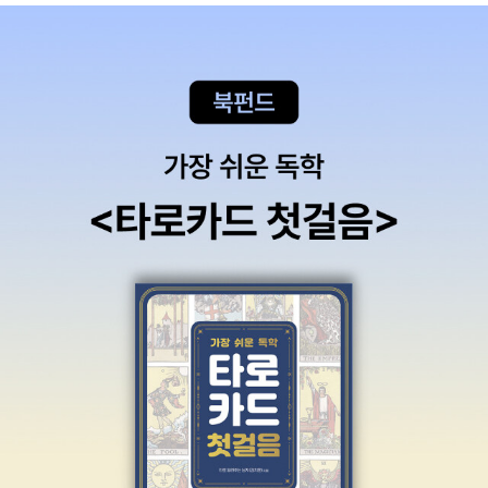
된 모습, 즉 우리가 사는 세상과 우리 자신의 역동적 상호작용에
가졌기에 '피아노와 이빨'은 자동으로 장바구니행!접힌 부분 펼치
대한 역사적 통찰이 있어야만 인문학 공부가 시작될 수 있기 때문
기 ▼ 작년 여름과 가을, 두 차례에 걸쳐 자사고의 일반고 전환 문
입니다.북항안도현 지음 / 문학동네 '낮은 자리에서, 안도현 열 번
제로 상처받은 학생과 교사 및 학부모를 위한 힐링 콘서트로 '피
째 시집'낮은 자리에서 썼다. “명징함과 모호함의 경계쯤에 시를
아노와 이빨'의 윤효간 연주회를 가졌습니다.그날 다른 일정과 겹
두고 싶었으나 뜻대로 잘 되지 않았다. 개판 같은 세상을 개판이
쳐 참석하지 못했지만, 우리딸의 얘기를 들으니 좋았다고 합니다.
라고 말하지 않는 미적 형식을 얻고 싶었으나 여의치 않았다.” 라
학교홈피에는 강연 사진만 있고, 피아노 연주 사진은 없군요... 초
고 말한다. 시인은 지극히 조심스러운 어투로 열 번째 시집을 열
청비용은 한가정당 2만원씩 거출했던 비대위 운영비가 남아서
었다. 등단 28년, 안도현의 시는 붉다. 도라지꽃, 매화꽃, 호랑이,
'힐링 콘서트'를 기획했는데... 펼친 부분 접기 ▲ < 과학 > - 8종
폭포, 간절한 것들을 철없이 불러본다. 철없는 시인의 눈이 더는
󰡔과학, 10월의 하늘을 날다󰡕, 김탁환, 김택진 외 지음, 청어람미
붉지 않은 세상을 바라본다. 가까운 하느님과 먼 총소리(술 취한
디어 (중1부터)󰡔버섯살이 곤충의 사생활󰡕, 정부희 지음, 지성사
말들을 위한 시간), 나는 세상이 슬퍼도 분노하지 않아요(붉은
(중1부터)󰡔세상을 바꾼 동물󰡕, 임정은 지음, 다른 (중2부터)󰡔오
눈)이라고 말하는 세상. 사업과 연애를 위한 비즈니스가 노래방
늘의 지구를 말씀드리겠습니다.󰡕, 김추령 지음, 양철북 (중3부
에서 은밀하게 이뤄진다는 것도 잘 알지만(영산홍) 시인은 여전
터)󰡔우주의 비밀󰡕, 아이작 아시모프 지음, 갈매나무 (중3부터)󰡔
히 영산홍 봄날의 동창회를 그린다. 꽃과 소나무와 순한 예천 사
니코의 양자 세계 어드벤처󰡕, 소니아 페르난데스 비달 지음, 찰리
람의 눈과 항구에 관한 이야기. ‘적게 먹고 적게 싸는 딱정벌레의
북 (고1부터)󰡔우리는 모두 외계인이다󰡕, 제프리 베넷 지음, 현암
사생활에 대하여’ 말하듯, 철없는 시인이 겸손하게 썼다.- 시 MD