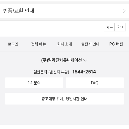
신의학 에세이~ 도 관심이 갑니다. < 예술 > - 4종󰡔화가들의 초
가 제대로 시작될 수 있다는 말이다. 따라서 이 책은 고대 희랍의
대󰡕, 이일수 지음, 구름서재 (중1부터)󰡔디자이너 세계󰡕, 김선아
반품/교환 안내
폴리스 시대부터 현대사회에 이르기까지 서구의 역사를, 정치체
지음, 인퍼블릭 (중3부터)󰡔랩으로 인문학하기󰡕, 박하재홍 지음,
제와 국제관계의 흐름 속에서 사회 구조와 인간 행위의 상호 영향
탐 (고1부터)󰡔피아노와 이빨󰡕, 윤효간 지음, 멘토르 (고1부터) 일
과 변화에 집중하여 살핀다. 이를 통해 역사를 살아가는 존재로서
전에 우연히 채녈을 돌리다 'show me the money'라는 프로그
인간이 갖는 한계와 모순을 이해하는 한편, 오늘의 세계가 마주한
램에서 전설적인 래퍼와 신참들의 공연을 봤는데 굉장했습니다.
로그인
전체 메뉴
회사 소개
출판사 안내
PC 버전
불안정한 상황 속에서 우리의 적극적인 사유와 행위의 필연을 확
재방이라 한주씩 방송했던 걸 모아서 보여주는데 50을 훌쩍 넘
인한다. 강유원은 역사 공부, 인문학 공부의 목적이 인생의 질을
긴 우리부부가 빠져들어 '아~ 랩하는 젊은이들이 똑똑하고 개념
(주)알라딘커뮤니케이션
바꾸는 데 있다고 말한다. 이는 곧 시대의 교양에 기여하는 일이
있구나' 감탄을 했지요. 주말에 집에 온 막내한테 '가리온, 주석, 4
1544-2514
고, 그 자체로 고귀한 삶, 즉 삶의 목표여야 한다는 말이다. 결단
일반문의 (발신자 부담)
5RPM, MC스나이퍼, 더블K...' 래퍼들의 이름을 불러가며 얘기
은 쉽지 않지만 다행히 방법은 있다. 이 책이 그 출발점이다. - 인
1:1 문의
FAQ
했더니, '헐~ 신기하다. 엄마랑 아빠가 그런 걸 봤단 말야, 이름도
문 MD 박태근책속에서 : <인문 고전 강의>가 인문학 전반에 걸
다 아는 걸 보니 진짜네. 권혁우도 안단 말야!ㅋㅋㅋ' 하면서 놀라
친 기본적인 고전을 다루었다면 이 책은 인문학의 세 분야인 문
중고매장 위치, 영업시간 안내
워했습니다. 우리 모녀는 '디스, 라임, 비트, 플로우~' 등 랩 용어
학, 역사, 철학 중 역사만을 다루었습니다. 인문학 공부는 어떤 분
들을 써가며 출연자들의 가사를 얘기하기도 했습니다.^^ 그래서
야에서 시작하여도 무방하겠지만, 저는 역사가 먼저라고 생각합
<랩으로 인문학 하기> 이 책을 목록에서 보는 순간, 바로 장바구
니다. 우리가 살아가고 있는 세상 속에서 형성된 우리 자신의 참
니로 직행~ ㅋㅋ 지난 12월 말, 막내 학교에서 윤효간 연주회를