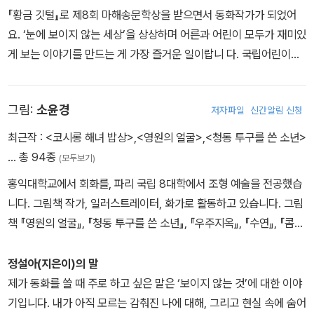
『황금 깃털』로 제8회 마해송문학상을 받으면서 동화작가가 되었어
요. ‘눈에 보이지 않는 세상’을 상상하며 어른과 어린이 모두가 재미있
게 보는 이야기를 만드는 게 가장 즐거운 일이랍니 다. 국립어린이청
소년도서관 사서 추천된 『악당이 된 녀석들』, 세종도서 문학나눔 선
정작 『게임의 법칙』, 스토리움 추천스토리 『동해』, 제1회 사회평론 스
그림:
소윤경
저자파일
신간알림 신청
토리대상 대상작인 『이루의 세상』, 이외에 『거울폭포와 탐별』, 《우리
집에 귀신이 산다》 시리즈까지 많은 이야기책이 여러분을 기다리고
최근작 :
<코시롱 해녀 밥상>
,
<영원의 얼굴>
,
<청동 투구를 쓴 소년>
있답니다.
… 총 94종
(모두보기)
홍익대학교에서 회화를, 파리 국립 8대학에서 조형 예술을 전공했습
니다. 그림책 작가, 일러스트레이터, 화가로 활동하고 있습니다. 그림
책 『영원의 얼굴』, 『청동 투구를 쓴 소년』, 『우주지옥』, 『수연』, 『콤
비』, 『호텔 파라다이스』, 『레스토랑 Sal』, 『내가 기르던 떡붕이』를 창
작했으며, 「귀신 감독 탁풍운」 시리즈, 「다락방 명탐정」 시리즈, 『우주
정설아(지은이)의 말
로 가는 계단』, 『거짓말 학교』, 『구스범스 1』 등 여러 동화에 그림을
제가 동화를 쓸 때 주로 하고 싶은 말은 ‘보이지 않는 것’에 대한 이야
그렸습니다. 그림책 속에 예술을 담아 어린이, 청소년은 물론 다양한
기입니다. 내가 아직 모르는 감춰진 나에 대해, 그리고 현실 속에 숨어