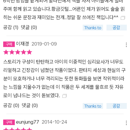
6학년 담임을 맡게되어 알라딘에서 책을 사서 아이들에게 빌려
이들의 이름을 이야기한다. 그리고 그 일로 자신이 왕따에 처하게
주며 함께 읽고 있습니다.황금깃털...어른인 제가 읽어도 술술 읽
될 위기를 맞게 된다. 일에만 온통 관심이 쏠려 있는 엄마 아빠는
히는 쉬운 문장과 재미있는 전개..정말 잘 쓰여진 책입니다^^
해미에게 일어난 내면의 고통을 눈치 채지 못한다. 해미도 알고
공감 (
1
)
댓글 (0)
있다. 자신의 마음을 쏟아놓을 수 있는 것은 일기장뿐이라는 것
을. 그리고 괴로운 마음에 펼친 일기장은 해미가 원하는 것이 무
이재경
2019-01-09
엇인지 안다는 듯 새로운 세계인 ‘시간의 섬’으로 해미를 인도한
메뉴
다. 그곳에서 해미는 시간을 되돌려 과거를 원하는 대로 고칠 수
스토리가 구성이 탄탄하고 아이의 이중적인 심리묘사가 너무도
있는 황금 깃털을 손에 쥐게 된다. 그 황금 깃털로 사람들을 유혹
리얼하고 긴장감이 넘쳤던 작품이었다. 판타지 세상과 현실의 구
해 생명을 앗아 가는 가탈, 가탈을 경계하며 해미를 도우려는 보
분이 모호하거나 너무 격리되는 듯한 동화들을 보면 작위적이라
짱. 이들과의 만남을 통해 해미는 자신의 일기장에서 지우고 싶은
는 느낌을 지울수가 없는데 이 작품은 두 세계를 물흐르 듯 자유
과거를 찾아 여행을 떠난다. 하지만 후회스런 과거를 고치면 행복
로이 넘나드는 것이 돋보였다.
해질 수 있을 거라 믿었던 해미는 더 큰 소용돌이에 휘말리며 돌
이킬 수 없는 시간 속으로 점점 빨려들게 되는데…… ■ 과거와 현
공감 (
0
)
댓글 (0)
재의 시간을 딛고 미래를 향한 디딤돌을 놓는 아이들 과거와 현재
를 오가는 환상적인 이야기 속에는 내면의 두려움을 어쩌지 못하
eunjung77
2014-10-24
메뉴
는 열세 살 아이의 심리가 고스란히 녹아 있다. 자신들의 일에 몰