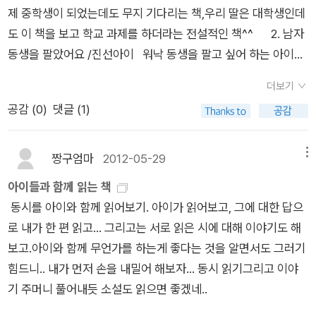
통해 다시한번 깨닫길바란다.사람들의 끝없는 욕망을 조금은 잠
거는 기대는 또 얼마나 높아졌습니까? 여기에 책 읽기마저 이권
제 중학생이 되었는데도 무지 기다리는 책,우리 딸은 대학생인데
재워줄것이다.과거를 잊고 현실을 당당하게 살아갈수 있는 용기
의 대상으로, 입시와 취업을 위한 스펙으로 접근하는 시도마저 꾸
도 이 책을 보고 학교 과제를 하더라는 전설적인 책^^ 2. 남자
와 힘을 우리들에게 줄것이다.그렇기때문에 이책은 아이들보다
준히 늘고 있습니다. 하지만 막연한 기대만 높아졌을 뿐, 아이들
동생을 팔았어요 /진선아이 워낙 동생을 팔고 싶어 하는 아이들
좀더 세상을 살아온 우리 어른들에게 더 어울리는 환타지 동화
에게 책을 권하려면 먼저 청소년 책을 읽고, 그것을 통해 청소년
이 많다보니 이런책들이 종종 등장을 하는데 아무튼 재밌는 소재
다.
의 지성과 감성을 이해하려는 노력이 필요하다는 점에 주목하는
더보기
다. 나도 어릴적엔 동생을 막 팔고 싶었었나? 3. 버들치랑 달
사람은 매우 드뭅니다. 독서는 만남입니다. 독자와 저자의 만남이
공감 (
0
)
댓글 (1)
리기 했지/웅진주니어 나도 어렸을적엔 물속에 첨벙첨벙 뛰어
고, 책을 권하는 이와 그 책을 받아 읽는 이의 만남입니다. 만나지
들어 놀았는데 버들치랑 달리기해 본적은 없었던듯,그냥 팬티 한
못할 때 책은 열리지 않는 문, 그저 종이 위에 글자가 적힌 물건에
장 걸치고 수영하고 놀았다는 사실이지금 생각하면 무지 부끄부
짱구엄마
2012-05-29
메뉴
지나지 않으니까요. 독서가 무엇보다도 영혼과 영혼의 자유로운
끄^^ 4. 최고의 학교생활을 하고 싶어요/뜨인돌 어린이 나
아이들과 함께 읽는 책
만남이어야 하는 까닭이 바로 여기에 있습니다. ◎ 2012년 겨
는 아직도 학교에 대한 미련을 못떨치고 있나보다. 학교라는 단어
동시를 아이와 함께 읽어보기. 아이가 읽어보고, 그에 대한 답으
울, 책따세가 청소년에게 권하는 책 목록 (분야별) ◎총 27종(문
만 봐도 봐도 좋은걸 ~~! 5. 안주노트/하서출판사 밤이면
로 내가 한 편 읽고... 그리고는 서로 읽은 시에 대해 이야기도 해
학 8종, 인문․사회 7종, 예술 4종, 과학 8종)< 문학 > - 8종󰡔사
밤마다 이노무 술,그치만 좋은걸 어떡해?이왕이면 맛난 안주 하
보고.아이와 함께 무언가를 하는게 좋다는 것을 알면서도 그러기
료를 드립니다󰡕, 이금이 지음, 푸른책들 (중1부터)󰡔황금 깃털󰡕,
나쯤 만들어 같이 먹고 싶게 하는 책! 순전 내 취향으로만 책
힘드니.. 내가 먼저 손을 내밀어 해보자... 동시 읽기그리고 이야
정설아 지음, 문학과지성사 (중1부터)󰡔구럼비를 사랑한 별이의
을 골랐당^^
기 주머니 풀어내듯 소설도 읽으면 좋겠네..
노래󰡕, 김선우, 전석순 외, 단비 (중3부터)󰡔몬스터 바이러스 도
시󰡕, 최양선 지음, 문학동네 (중3부터)󰡔우리는 땅끝으로 간다󰡕,