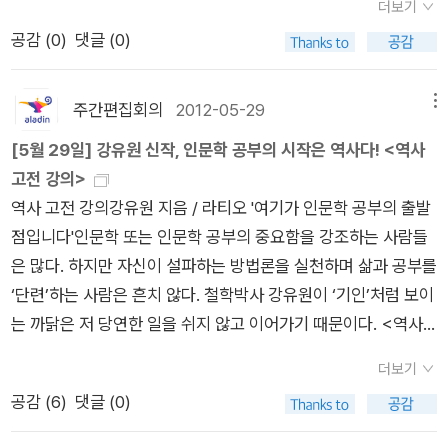
더보기
이성숙 지음, 별숲 (중3부터)󰡔우주 비행󰡕, 홍명진 지음, 사계절
공감 (
0
)
댓글 (0)
(고1부터)󰡔정범기 추락사건󰡕, 정은숙 지음, 창비 (고1부터)󰡔시는
노래처럼󰡕, 소래섭 지음, 프로네시스 (고2부터) 우리집에는
사료를 드립니다, 우주비행, 정범기 추락사건... 3권 뿐, 이참에 몇
주간편집회의
2012-05-29
메뉴
권 더 장만해야겠습니다. < 인문 · 사회 > - 7종󰡔민주공화국 대
[5월 29일] 강유원 신작, 인문학 공부의 시작은 역사다! <역사
한민국의 탄생󰡕, 김육훈 지음, 휴머니스트 (중2부터)󰡔10대와 통
고전 강의>
하는 미디어󰡕, 손석춘 지음, 철수와 영희 (중3부터)󰡔브릴리언트
역사 고전 강의강유원 지음 / 라티오 '여기가 인문학 공부의 출발
󰡕, 조병학, 이소영 지음, 인사이트앤뷰 (중3부터)󰡔세계인권선언
점입니다'인문학 또는 인문학 공부의 중요함을 강조하는 사람들
󰡕, 이부록 글/그림, 프롬나드 (중3부터)󰡔17살 돈의 가치를 알아
은 많다. 하지만 자신이 설파하는 방법론을 실천하며 삶과 공부를
야할 나이󰡕, 한진수 지음, 책읽는 수요일 (고1부터) 󰡔생각해봤어
‘단련’하는 사람은 흔치 않다. 철학박사 강유원이 ‘기인’처럼 보이
󰡕, 홍세화, 강명관 외 지음, 교육공동체벗 (고1부터)󰡔청소년을 위
는 까닭은 저 당연한 일을 쉬지 않고 이어가기 때문이다. <역사
한 정신의학 에세이󰡕, 하지현 지음, 해냄 (고2부터) 17살 돈
고전 강의> 역시 이 과정의 결과인데, 전작<인문 고전 강의>와
의 가치를 알아야 할 나이~ 맞습니다.^^가능하면 온몸으로 체험
더보기
더불어 인문학 공부의 길잡이로 삼기에 충분하다. 강유원은 문사
하는 게 더 낫지만, 그게 안되면 책으로 간접체험이라도 해야겠지
공감 (
6
)
댓글 (0)
철 가운데 역사 공부가 우선이라 말한다. 우리가 사는 세상과 우
요.민주공화국 대한민국의 탄생, 생각해봤어? 청소년을 위한 정
리 자신의 상호작용에 대한 역사적 통찰이 있어야만 인문학 공부