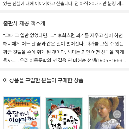
세대가 즐길 수 있는 문화로 만들어 가고 싶습니다.
있는 진실에 대해 이야기하고 싶습니다. 전 아직 30대지만 분명 제가
지금껏 마주했던 보이지 않는 어둠들은 요즘의 아이들도 만날 거라
생각합니다. 저는 바로 그 어둠들을 어떻게 이겨냈는지, ‘온전한 나’를
출판사 제공 책소개
찾기 위해서는 무엇을 느끼며 살아야 할지 어린이들에게 재미있는 이
"그때 그 일만 없었다면……“ 후회스런 과거를 지우고 싶어 하던
야기로 들려주고 싶습니다.
해미에게 어느 날 꿈과 같은 일이 벌어진다. 과거를 고칠 수 있는
황금 깃털을 손에 쥐게 된 것이다. 해미는 과연 어떤 선택을 하게
될까…… 우리 아동문학의 첫 길을 연 마해송 선생(1905~1966)
의 업적을 기리고 한국 아동문학의 발전을 지원하기 위해 (주)문
학과지성사가 2004년 제정한 ‘마해송문학상’의 제8회 수상작이
이 상품을 구입한 분들이 구매한 상품
출간됐다. 『황금 깃털』은 후회스런 과거를 오려 내고 싶다는 사람
들의 욕망을 정교하고 세밀하게 다룬 작품으로, ‘시간의 섬’이라
는 상상 속의 공간을 매끄럽게 오가면서 ‘오늘이 확정되는 것에
대한 두려움’을 입체적으로 묘사하고 있다. 현재를 살아가는 아이
들의 모습을 밀도 있게 조명한 주제 의식은 날카롭고 깊으면서도
작가가 창조한 이미지들은 유려하고 풍부하다. ■ 좋든 나쁘든 지