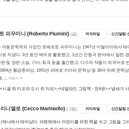
토 피우미니
(Roberto Piumini)
(글)
저자파일
신간알림 
 아동문학계의 거장인 로베르토 피우미니는 1947년 이탈리아에서 태어
로 지냈다. 3년 동안 배우로 활동했고, 1년간 인형극 분야에서 일한 경력
 단편 및 장편 소설, 가사, 희곡 등을 출간했고, 다수의 작품이 외국어로
1984년 황금종려상, 1991년 피에로 키아라 문학상 등 30여 차례 문학
 ...
더보기
<시골 쥐 티포와 도시 쥐 타포>
,
<네덜란드 그림책 - 전4권>
,
<냄새가 
마리니엘로
(Cecco Mariniello)
(그림)
저자파일
신간알림 
 시에나에서 태어났다. 피렌체에서 어린이를 위한 책을 쓰고 그림을 그리고 