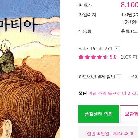
8,10
판매가
마일리지
450원(5
+ 5만원
배송료
유료 (도
Sales Point :
771
9.0
100자평(
카드/간편결제 할인
무이
절판
판권 소멸 등으로 더 이상 
품절센터 의뢰
보관함
- 절판 확인일 : 2023-02-16