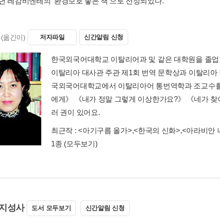
98년 레감비엔테의 '환경보호 좋은 책'으로 선정되었다.
(옮긴이)
저자파일
신간알림 신청
한국외국어대학교 이탈리어과 및 같은 대학원을 졸업한
이탈리아 대사관 주관 제1회 번역 문학상과 이탈리아
국외국어대학교에서 이탈리아어 통번역학과 조교수를 
에게》 《내가 정말 그렇게 이상한가요?》 《네가 찾아
러 권이 있어요.
최근작 :
<아기구름 올가>
,
<한국의 신화>
,
<아라비안 
1종
(모두보기)
지성사
도서 모두보기
신간알림 신청