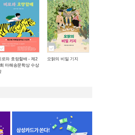
비로와 호랑할배
- 제2
오탉의 비밀 기지
1회 마해송문학상 수상
작