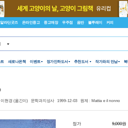
알라딘굿즈
온라인중고
중고매장
우주점
음반
블루레이
커피
서
스트
새로나온책
이벤트
정가인하도서
추천도서
작가와의 만남
북
9
이현경
(옮긴이)
문학과지성사
1999-12-03
원제 : Mattia e il nonno
정가
9,000원