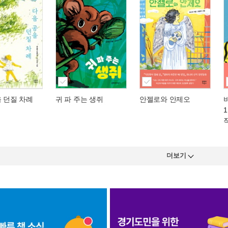
 던질 차례
귀 파 주는 생쥐
안젤로와 안제오
더보기