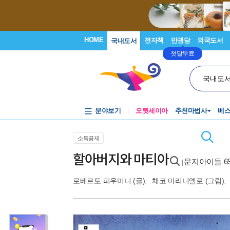
HOME
전자책
만권당
외국도서
국내도서
첫달무료
국내도
분야보기
오뒷세이아
추천마법사
베
소득공제
할아버지와 마티아
문지아이들 6
|
로베르토 피우미니
(글),
체코 마리니엘로
(그림),