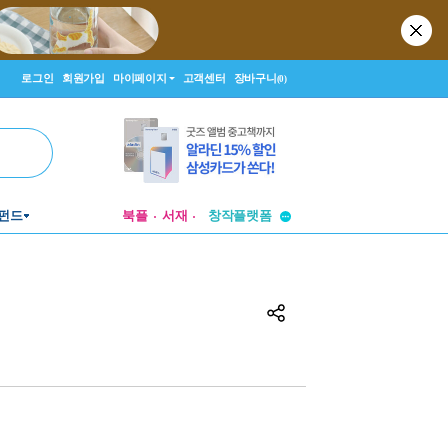
로그인
회원가입
마이페이지
고객센터
장바구니
(0)
투비컨티뉴드
펀드
북플
서재
창작플랫폼
투비컨티뉴드