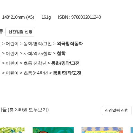
148*210mm (A5)
161g
ISBN : 9788932011240
류
신간알림 신청
서
>
어린이
>
동화/명작/고전
>
외국창작동화
서
>
어린이
>
사회/역사/철학
>
철학
서
>
어린이
>
초등 전학년
>
동화/명작/고전
서
>
어린이
>
초등3~4학년
>
동화/명작/고전
이들
(총 240권 모두보기)
신간알림 신청