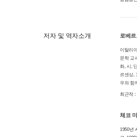
저자 및 역자소개
로베르
이탈리아
문학 교사
화, 시,
르센상, 
우와 함께,
최근작 :
체코 
1950년