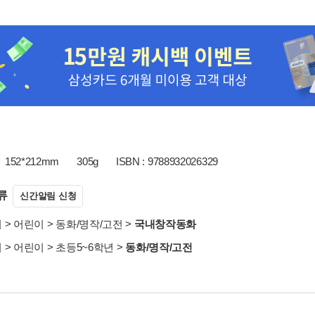
152*212mm
305g
ISBN : 9788932026329
류
신간알림 신청
서
>
어린이
>
동화/명작/고전
>
국내창작동화
서
>
어린이
>
초등5~6학년
>
동화/명작/고전