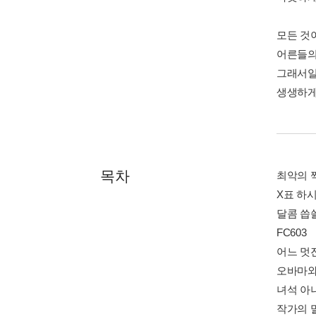
모든 것
어른들의
그래서일
생생하게
목차
최악의 
X표 하
달콤 씁
FC603
어느 멋
오바마와
녀석 아니
작가의 