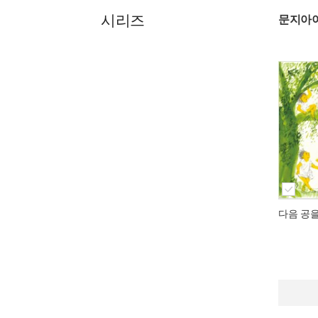
시리즈
문지아
다음 공을