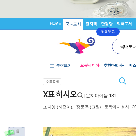
HOME
전자책
만권당
외국도서
국내도서
첫달무료
국내도
분야보기
오뒷세이아
추천마법사
베
소득공제
X표 하시오
문지아이들 131
|
조지영
(지은이),
정문주
(그림)
문학과지성사
2