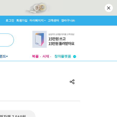
로그인
회원가입
마이페이지
고객센터
장바구니
(0)
투비컨티뉴드
펀드
북플
서재
창작플랫폼
투비컨티뉴드