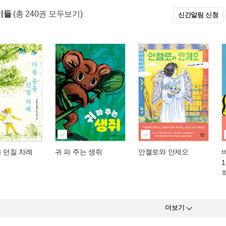
이들
(총 240권 모두보기)
신간알림 신청
 던질 차례
귀 파 주는 생쥐
안젤로와 안제오
더보기