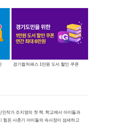
간
경기컬처패스 1만원 도서 할인 쿠폰
삼성카드가 쏜다! 알라
 신인작가 조지영의 첫 책. 학교에서 아이들과
기 힘든 사춘기 아이들의 속사정이 섬세하고