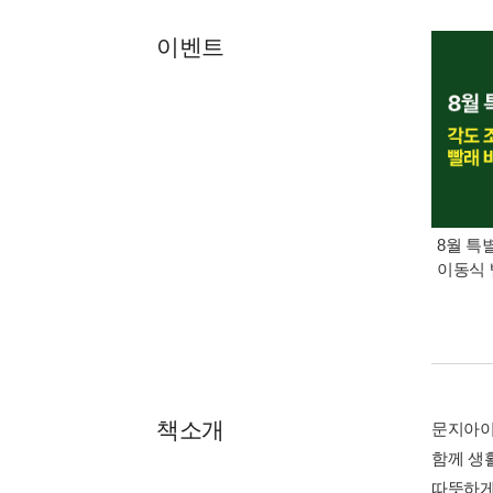
이벤트
8월 특
이동식 
책소개
문지아이
함께 생
따뜻하게