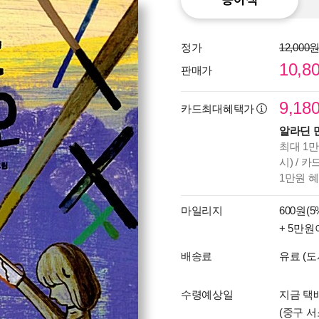
정가
12,000
10,8
판매가
9,18
카드최대혜택가
알라딘 
최대 1만
시) / 
1만원 
마일리지
600원(5
+ 5만원
배송료
유료 (도
수령예상일
지금 택배
(중구 서