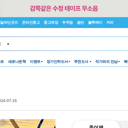
알라딘굿즈
온라인중고
중고매장
우주점
음반
블루레이
커피
서
스트
새로나온책
이벤트
정가인하도서
추천도서
작가와의 만남
북
014-07-16
종이책