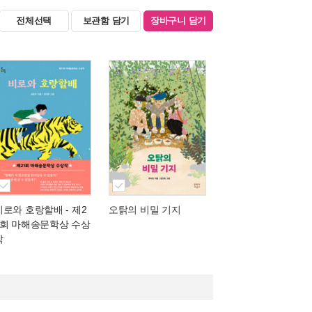
전체선택
보관함 담기
장바구니 담기
비로와 호랑할배
- 제2
오탉의 비밀 기지
1회 마해송문학상 수상
작