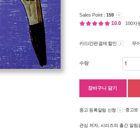
Sales Point :
159
10.0
100자평
카드/간편결제 할인
무이
수량
장바구니 담기
중고로
중고 등록알림 신청
관심 저자, 시리즈의 출간 알