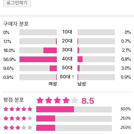
로그인하기
면 또다시 힘차게 달콤 시큼한 먹거리를 찾아 즐거운 비행을 시작한
다. 달달하고도 쾨쾨한 냄새를 맡으면 새로운 의지가 금세 솟아난다.
방금 전의 위험과 삶의 고단한 순간을 잊을 정도로 파리 식구들은 현
구매자 분포
재와 미래를 소중하게 생각한다. 자신들을 둘러싼 변화무쌍한 환경
10대
0%
0%
속에서 나름의 지혜와 재치와 협동심으로 위기를 극복해 나가는 파리
20대
0.7%
1.1%
들의 모습은 넉넉한 웃음과 함께 감동을 전해 주기에 충분하다. 파리
30대
2.1%
18.0%
가 이처럼 낙천적이고 긍정적일 수 있는 것은 인간 세상을 오로지 자
40대
6.8%
56.9%
신들만의 눈높이로 보기 때문이다. 파리들 세계에서는 생존 경쟁이
50대
3.0%
9.6%
치열해 영역 다툼 때문에 쫄쫄 굶기 일쑤다. 인간들은 이런 파리들을
60대
0.9%
0.9%
위해 달달한 먹이를 방 구석구석 흘려 놔 주는 선을 베풀기도 하고, 칠
여성
남성
일 동안 머리를 감지 않고 맛있는 먹거리와 즐거움이 넘치는 훌륭한
잔치를 열어 주기도 하는 존재인 것이다. 어느 날 동료 금파리의 텃세
8.5
평점 분포
로 위기에 처한 파리 부부 앞에 드디어 바다와 같은 넓은 마음을 지닌
50.0%
은혜로운 주인 ‘신’이 나타난다. 파리 부부에게 앞으로 어떤 행복한 일
25.0%
이 펼쳐지게 될까? ■ 작고 눈에 띄지 않는 하찮은 생명도 소중히!
25.0%
‘신’이 살고 있는 보금자리는 파리 부부에게 그야말로 천국이 아닐 수