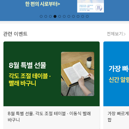
관련 이벤트
전체보기
8월 특별 선물. 각도 조절 테이블 · 이동식 빨래
가장 빠르게
바구니
합