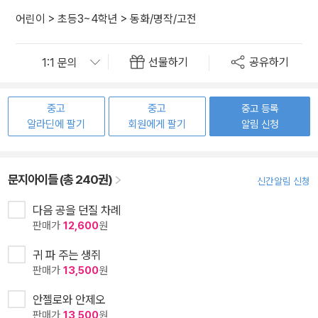
어린이
>
초등3~4학년
>
동화/명작/고전
선물하기
공유하기
중고
중고
중고 등록
알라딘에 팔기
회원에게 팔기
알림 신청
문지아이들 (총 240권)
신간알림 신청
다음 공을 던질 차례
판매가
12,600
원
귀 파 주는 생쥐
판매가
13,500
원
안젤로와 안제오
판매가
13,500
원