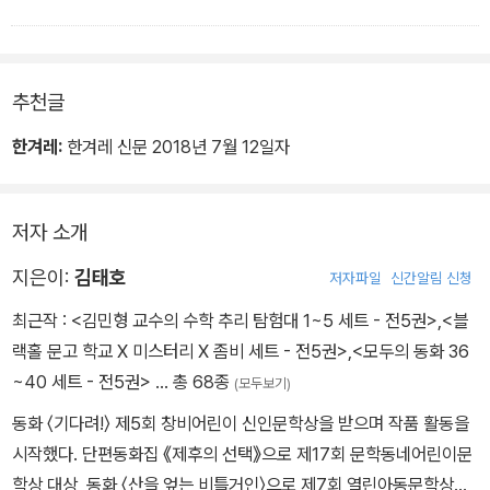
거미가 부르는 예언적 노래가 매우 흥미롭고 재미있었다.^^
파리뿐만 아닌 사람도 미래를 모르기에 누구나, 어는 시대나 예언가
들의 이야기에 끌리게 된다.
추천글
그런데...
그점이 바로 인간의 가장 큰 약점중 하나다.ㅜㅜ
한겨레:
한겨레 신문 2018년 7월 12일자
저자 소개
지은이:
김태호
저자파일
신간알림 신청
최근작 :
<김민형 교수의 수학 추리 탐험대 1~5 세트 - 전5권>
,
<블
랙홀 문고 학교 X 미스터리 X 좀비 세트 - 전5권>
,
<모두의 동화 36
~40 세트 - 전5권>
… 총 68종
(모두보기)
동화 〈기다려!〉 제5회 창비어린이 신인문학상을 받으며 작품 활동을
시작했다. 단편동화집 《제후의 선택》으로 제17회 문학동네어린이문
학상 대상, 동화 〈산을 엎는 비틀거인〉으로 제7회 열린아동문학상을