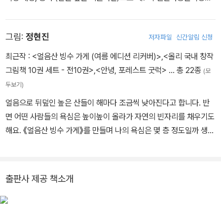
받았다. 그림책 《아빠 놀이터》 《엉덩이 학교》 《엉덩이 학교》를 쓰고
그렸고, 청소년 소설 《별을 지키는 아이들》 《일 퍼센트》 등을 썼다.
그림:
정현진
저자파일
신간알림 신청
최근작 :
<얼음산 빙수 가게 (여름 에디션 리커버)>
,
<올리 국내 창작
그림책 10권 세트 - 전10권>
,
<안녕, 포레스트 굿럭>
… 총 22종
(모
두보기)
얼음으로 뒤덮인 높은 산들이 해마다 조금씩 낮아진다고 합니다. 반
면 어떤 사람들의 욕심은 높이높이 올라가 자연의 빈자리를 채우기도
해요. 《얼음산 빙수 가게》를 만들며 나의 욕심은 몇 층 정도일까 생각
해 보았습니다. 쓰고 그린 책으로 《히마가 꿀꺽!》이 있고, 그린 책으
로는 《삐딱이를 찾아라》 《여우와 메추라기》 《새해는 언제 시작될
까?》 《파리 신부》 《초조함 공장》 등이 있습니다.
출판사 제공 책소개