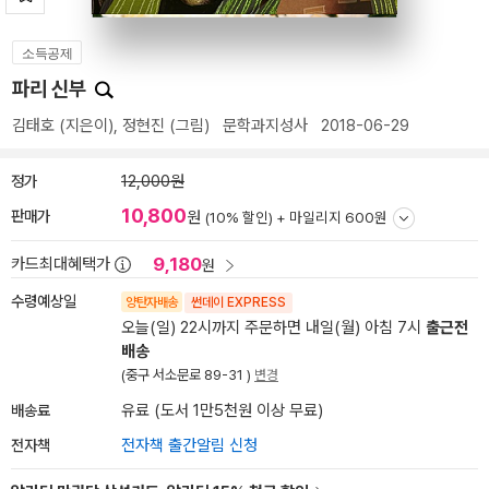
소득공제
파리 신부
김태호
(지은이),
정현진
(그림)
문학과지성사
2018-06-29
정가
12,000원
10,800
판매가
원
(10% 할인) +
마일리지 600원
9,180
카드최대혜택가
원
수령예상일
양탄자배송
썬데이 EXPRESS
오늘(일) 22시까지 주문하면 내일(월) 아침 7시
출근전
배송
(중구 서소문로 89-31 )
변경
배송료
유료 (도서 1만5천원 이상 무료)
전자책
전자책 출간알림 신청