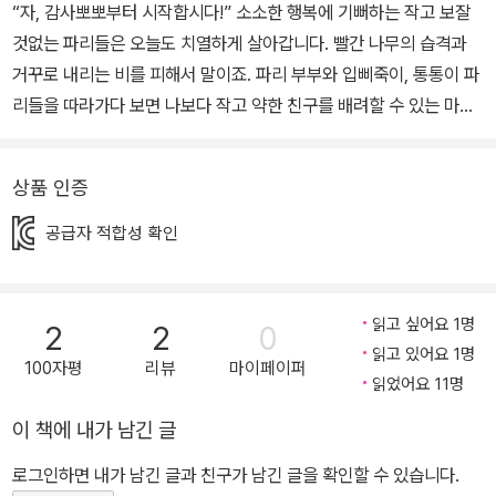
“자, 감사뽀뽀부터 시작합시다!” 소소한 행복에 기뻐하는 작고 보잘
것없는 파리들은 오늘도 치열하게 살아갑니다. 빨간 나무의 습격과
거꾸로 내리는 비를 피해서 말이죠. 파리 부부와 입삐죽이, 통통이 파
리들을 따라가다 보면 나보다 작고 약한 친구를 배려할 수 있는 마음
이 자라날 거예요! ■ 파리들 눈에 비친 인간 세상은 어떤 모습일까?
『네모 돼지』 『제후의 선택』 『신호등 특공대』 등 발표하는 작품마다
상품 인증
작고 소외되고 버려지는 존재들에게는 따뜻한 시선을 보내고, 독자들
에겐 울림 있는 메시지를 던지는 김태호 작가의 신작 동화가 문학과
공급자 적합성 확인
지성사에서 출간되었다. 구석구석 여리고 약한 존재를 찾아 보듬어
주는 작가의 눈은 이번 작품 『파리 신부』에서도 반짝반짝 빛난다. 우
리에게 별로 필요하지 않은 존재로 여겨져 없애도 괜찮은, 지극히 미
읽고 싶어요 1명
2
2
0
미한 대상에 대해 한 번쯤은 그들의 목소리를 들어 보라고 말을 걸어
읽고 있어요 1명
100자평
리뷰
마이페이퍼
온다. 우리의 마음이, 세상을 대하는 방식이 조금은 달라질 수 있다고
읽었어요 11명
믿으면서. 씩씩한 파리 신부와 겁 많은 파리 신랑, 이 부부와 함께 갖
이 책에 내가 남긴 글
가지 기쁨과 고난을 함께하는 천장마을 파리 식구들은 매우 낙천적이
로그인하면 내가 남긴 글과 친구가 남긴 글을 확인할 수 있습니다.
다. 하루에도 몇 번씩 죽음의 위기가 찾아오지만 지혜롭게 넘기고 나