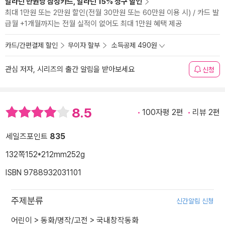
알라딘 만권당 삼성카드, 알라딘 15% 청구 할인
최대 1만원 또는 2만원 할인(전월 30만원 또는 60만원 이용 시) / 카드 발
급월 +1개월까지는 전월 실적이 없어도 최대 1만원 혜택 제공
카드/간편결제 할인
무이자 할부
소득공제 490원
관심 저자, 시리즈의 출간 알림을 받아보세요
신청
8.5
100자평 2편
리뷰 2편
세일즈포인트
835
132쪽
152*212mm
252g
ISBN 9788932031101
주제분류
신간알림 신청
어린이
>
동화/명작/고전
>
국내창작동화