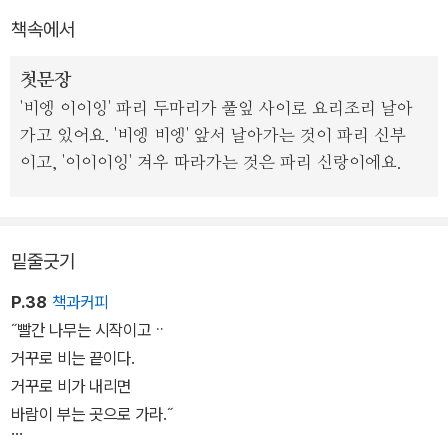
도 쾨쾨한 냄새를 맡으면 새로운 의지가 금세 솟아난다.
책속에서
방금 전의 위험과 삶의 고단한 순간을 잊을 정도로 파리 식구들은 현
첫문장
재와 미래를 소중하게 생각한다. 자신들을 둘러싼 변화무쌍한 환경
'비엥 이이잉' 파리 두마리가 풀잎 사이로 요리조리 날아
속에서 나름의 지혜와 재치와 협동심으로 위기를 극복해 나가는 파리
가고 있어요. '비엥 비엥' 앞서 날아가는 것이 파리 신부
들의 모습은 넉넉한 웃음과 함께 감동을 전해 주기에 충분하다.
이고, '이이이잉' 겨우 따라가는 것은 파리 신랑이에요.
밑줄긋기
P.38
책과커피
˝빨간 나무는 시작이고ᆢ
거꾸로 비는 끝이다.
거꾸로 비가 내리면
바람이 부는 곳으로 가라.˝