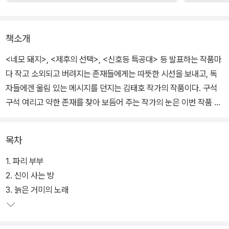
책소개
<네모 돼지>, <제후의 선택>, <신호등 특공대> 등 발표하는 작품마
다 작고 소외되고 버려지는 존재들에게는 따뜻한 시선을 보내고, 독
자들에겐 울림 있는 메시지를 던지는 김태호 작가의 작품이다. 구석
구석 여리고 약한 존재를 찾아 보듬어 주는 작가의 눈은 이번 작품 <
파리 신부>에서도 반짝반짝 빛난다. 우리에게 별로 필요하지 않은 존
재로 여겨져 없애도 괜찮은, 지극히 미미한 대상에 대해 한 번쯤은 그
목차
들의 목소리를 들어 보라고 말을 걸어온다.
1. 파리 부부
씩씩한 파리 신부와 겁 많은 파리 신랑, 이 부부와 함께 갖가지 기쁨과
2. 신이 사는 방
고난을 함께하는 천장마을 파리 식구들은 매우 낙천적이다. 하루에도
3. 늙은 거미의 노래
몇 번씩 죽음의 위기가 찾아오지만 지혜롭게 넘기고 나면 또다시 힘
차게 달콤 시큼한 먹거리를 찾아 즐거운 비행을 시작한다. 달달하고