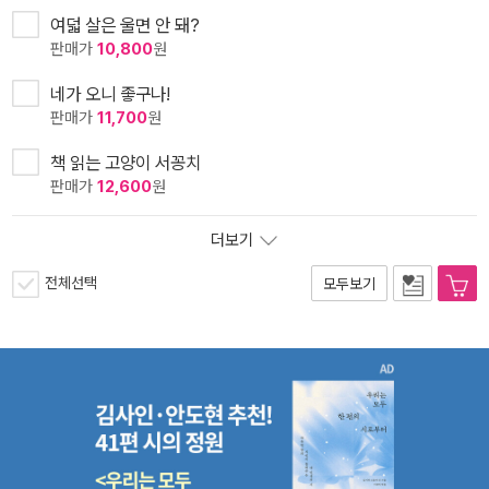
여덟 살은 울면 안 돼?
판매가
10,800
원
네가 오니 좋구나!
판매가
11,700
원
책 읽는 고양이 서꽁치
판매가
12,600
원
더보기
전체선택
모두보기