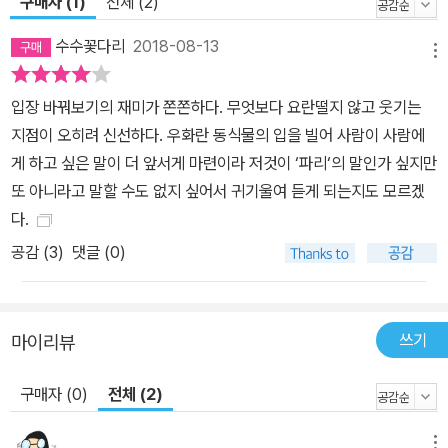
구매자 (1)
전체 (2)
선물 ‘칠일치즈떡!’ 신이 머리를 감지 않고 며칠을 버텨 내면 머릿속
땀과 먼지와 이것저것이 쌓이고, 신이 박박박 머리를 긁으면 모든 것
수수꽃다리
2018-08-13
메뉴
이 잘 버무려져 찰떡 찰떡 완전 찰떡이 되는 것이다. 다른 많은 먹을
것들보다 파리들은 이 칠일치즈떡을 최고의 음식으로 여긴다. 더구나
입장 바꿔보기의 재미가 쫀쫀하다. 무엇보다 요란떨지 않고 웃기는
파리들이 만찬을 즐기는 동안 신은 은혜를 내리듯 머리를 내주고 잠
지점이 오히려 신선하다. 우화란 동식물의 입을 빌어 사람이 사람에
속에 빠져든다. 하지만 행복한 순간은 왜 이렇게 찰나인지 신나고 흥
게 하고 싶은 말이 더 앞서게 마련이라 저것이 ‘파리‘의 말인가 싶지만
겨운 파티를 덮쳐 오는 검은 그림자를 미처 발견하지 못한 파리들은
또 아니라고 말할 수도 없지 싶어서 귀기울여 듣게 되는지도 모르겠
혼비백산이 되어 달아나고 그 와중에 파리 신랑은 사라지고 만다. 남
다.
편을 구하기 위해 두려움을 떨쳐 내고 거미에게 도움을 청한 파리 신
공감 (
3
)
댓글 (0)
부는 필사의 노력을 기울인다. 엎친 데 덮친 격으로 파리들에게 늘 자
비를 베풀어 주던 신, 정말 위대한 줄만 알았던 신을 혼내고 나무라는
존재가 나타났다! 신보다 더 높은 존재를 만난 파리들 앞에 어떤 일들
쓰기
마이리뷰
이 펼쳐지게 될까? 책장을 덮으며 행복한 파리 부부와 파리 식구들의
모험 이야기를 통해 우리 주변의 작고 연약하고 눈에 띄지도 않는 작
구매자 (0)
전체 (2)
은 존재를 생명으로 생각할 수 있게 된다면, 개나 고양이 같은 동물들
과 나보다 작고 약한 친구들을 배려할 수 있는 마음이 커지게 된다
메뉴