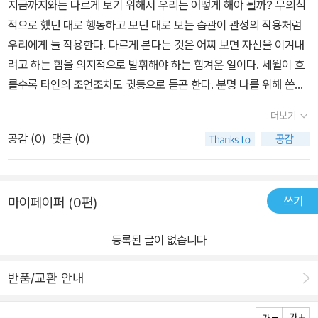
지금까지와는 다르게 보기 위해서 우리는 어떻게 해야 될까? 무의식
도 않는다. 그곳에서 파리들은 서로 경쟁할 필요도 없이 느긋하게 만
적으로 했던 대로 행동하고 보던 대로 보는 습관이 관성의 작용처럼
찬을 즐겼다. 그 만찬의 묘사가 정말이지 리얼하다. 우엑~~~~그러
우리에게 늘 작용한다. 다르게 본다는 것은 어찌 보면 자신을 이겨내
나 그곳에 다리가 여섯개밖에 안남은 늙은 거미가 함께 살고 있었으
려고 하는 힘을 의지적으로 발휘해야 하는 힘겨운 일이다. 세월이 흐
니.... 그 거미는 이런 수수께끼 같은 노래를 불러주었다.'빨간 나무는
를수록 타인의 조언조차도 귓등으로 듣곤 한다. 분명 나를 위해 쓴소
시작이고 거꾸로 비는 끝이다.거꾸로 비가 내리면바람이 부는 곳으로
리를 마다하지 않고 해 준 이에 대해 고마운 마음을 가져야 할 터인데
가라.'그것은 일종의 재앙 예언 같은 것이었지만 누구도 미리 그 뜻을
더보기
대충 한 귀로 듣고 흘려보낸다. 내 생각, 내 행동대로 하는 것이 편하
알지 못했다. (내가 아무리 스포에 개의치 않고 리뷰를 쓴다지만 이런
공감 (
0
)
댓글 (0)
고 좋다. 곁에 따끔한 충고를 해 주는 사람도 없어진다. 그때가 바로
것까지 말하진 말자^^;;) 동료들을 잃고 겨우 살아남은 파리신부는 그
위기다. 새로운 시각, 새로운 시선, 새로운 관점을 얻기 위해 대가를
'신'에게 할 수 있는 대로 복수를 하고 그곳을 떠나려 한다. '신'은 울며
지불해야 한다. 책이든 사람이든 어디에서든 자신의 옛 관성에서 벗
겨자먹기로 어쩔 수 없이 방을 치우기 시작하고.... 그러나 그곳을 떠
쓰기
마이페이퍼 (0편)
어나기 위한 시도를 해야 한다. 그러던 중에 파리 신부를 만났다. 어
나는 파리부부에게 더욱 화려한 천국이 펼쳐지는데 그곳은.....ㅋㅋㅋ
린이들이 쉽게 다가갈 수 있도록 주변에서 볼 수 있는 곤충들을 소재
이 책을 읽으며 '작은 생명을 사랑하자'의 효과가 클까? '으헉, 방 좀
등록된 글이 없습니다
로 가져왔다. 등장인물이 사람이 아닌 곤충일 때 호기심이 더 생긴다.
치우자.' 의 효과가 클까? 작가의 의도와는 달리 난 후자라고 생각한
김태호 작가는 친숙한 곤충 중에서 약간 사람들이 꺼려할 수 있는 이
다. 왜냐고? 내가 바로 그렇기 때문이다. 파리의 사랑을 받는 건 사양
반품/교환 안내
들을 선택했다. 다르게 보려는 작가의 창작 의도인 것 같다. 파리, 거
하겠어. 뽀뽀도 물론이야~~~~~^^;;;;;;;;;;
미는 겉보기에는 피하고 싶은 대상이다. 외모가 한몫하는 것은 틀림