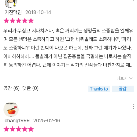
면…… 모든 생명이 함께 살아가는 이 세상이 조금 더 안전하고 아름
다운 세계가 되지 않을까 기대하게 된다.
기진맥진
2018-10-14
우리가 무심코 지나치거나, 혹은 거리끼는 생명들의 소중함을 일깨우
며 모든 생명은 소중하다고 하면 '그럼 바퀴벌레도 소중하냐?', '파리
도 소중하냐?' 이런 반박이 나오곤 하는데, 진짜 그런 얘기가 나왔다.
아하하하하하.... 풀벌레가 아닌 집곤충들을 극혐하는 나로서는 솔직
히 동의하긴 어렵다. 근데 이야기는 작가의 전작들과 마찬가지로 재
밌다. 어쩜 이렇게 능청스럽게 진지하며, 심각한듯 우스울 수가!!^^야
더보기
무지고 사려깊은 파리신부와 인내심이 부족하고 뭔가 얼뗘 보이는 파
공감 (
6
)
댓글 (0)
리신랑은 함께 비행중이다. 먹이를 찾지 못해 고생을 겪던 중 천국과
도 같은 곳에 당도했다. '신이시여, 힘없고 불쌍한 우릴 도와주세요.'
라고 기도하자마자 발견한 그곳은 사람의 집이었다. 그중에서도 한
메뉴
남자아이의 방. 거기엔 이미 많은 파리들이 아무 걱정없이 기거하고
chang1999
2025-02-16
있었으며 남자아이를 '신'이라고 불렀다. 그 신의 캐릭터인즉, 간식을
아무데서나 먹고, 잘 흘리고, 아무데나 버리며, 치우지 않고, 잘 씻지