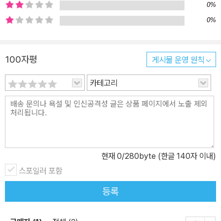
없다. 급하게 먹이를 먹어 치우지 않아도 될 정도로 책상 위, 방바닥,
0%
쓰레기통 주변 여기저기에 사탕, 과자 부스러기, 먹다 만 사과 꼭지 등
0%
먹을 게 널려 있는 게 아닌가. 게다가 어디선가 나타난 입삐죽이, 통통
이 파리는 더욱 안전하고 아늑한 천장마을로 파리 부부를 인도해 간
100자평
게시물 운영 원칙
다. 천장마을에 사는 파리들은 만나자마자 주인 신에 대한 감사와 예
찬을 늘어놓기 시작한다. 신의 타고난 게으름이 파리들에겐 더할 나
카테고리
위 없는 감사 제목인 것이다. 신 덕분에 안전하고 배부르게 지낼 수 있
으니까. 천장마을은 바로 파리들이 꿈꾸던 파라다이스다. 유일하게
살짝 거슬리는 존재가 있다면 그건 창가에 살고 있는 늙은 거미다. 하
지만 거미는 다리도 두 개나 없고 거미줄을 치지도 않는다. 오히려 파
리들이 거미를 걱정해 줄 정도다. 여유로운 다른 파리들과 달리 파리
현재
0
/280byte (한글 140자 이내)
신부는 거미가 즐겨 부르는 구슬픈 노래가 영 께름칙하다. “빨간 나무
스포일러 포함
는 시작이고 거꾸로 비는 끝이다. 거꾸로 비가 내리면 바람이 부는 곳
으로 가라.” ‘빨간 나무’는 무엇이고, ‘거꾸로 비’는 무엇일까? 파리 신
등록
부는 뭔가 찜찜하지만 파리 식구들이 벌인 너무너무 즐거운 ‘칠일치
즈떡’ 잔치에 걱정 근심은 잠시 뒤로 밀어 둔다. 신이 내려 준 최고의