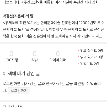
되었습니다. <주간조선>을 비롯한 여러 저널에 수년간 시사 삽화를
그렸고 출판, 광고, 문구 분야를 넘나들며 다양한 작업을 했습니다. 이
러한 경험이 그림책 작가로 활동하는 데 좋은 영향을 주었습니다. 《나
박경선(지은이)의 말
처럼 해 봐요, 요렇게!》, 《오늘은 김장하는 날》,《벙어리 꽃나무》외에
<우체통에 칭찬 넣기>는 한국문화예술 진흥원에서 "2002년도 우수
200여 권이 넘는 책에 그림을 그렸고, 글과 그림을 함께한 책으로는
문학 예술 도서"로 선정되었다. 이렇게 우수 문학 예술 도서로 선정된
《왈왈이와 얄미》, 《고래똥 향수》, 《내 동생은 고릴라입니다》가 있습
책은 한국 문화 예술 진흥원에서 한 오백여권 사서 각 기관이나 시설
니다.
같은 데에 기증한다고 들었다.
읽고 싶어요 0명
0
0
0
2003년 7월에 나온 나의 단편 동화책 <아버지와 한 약속>도 우수
읽고 있어요 0명
100자평
리뷰
마이페이퍼
문학 예술 도서로 선정되었다. 이 두 동화의 공통점을 보면, 가난 속에
읽었어요 0명
서 구김살 없이 꿈을 펼치며 정직하고 아름다운 심성으로 살아가는
이 책에 내가 남긴 글
아이들의 이야기가, IMF를 맞아 힘들게 살고 있는 이 땅의 어린이들
에게 힘과 용기와 꿈을 가져다 주기 때문이 아닐까 싶다. (2004년 2
로그인하면 내가 남긴 글과 친구가 남긴 글을 확인할 수 있습니
월 1일 알라딘에 보내주신 작가코멘트)
다.
로그인하기