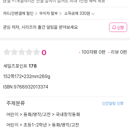
급월 +1개월까지는 전월 실적이 없어도 최대 1만원 혜택 제공
카드/간편결제 할인
무이자 할부
소득공제 330원
관심 저자, 시리즈의 출간 알림을 받아보세요
신청
0
100자평 0편
리뷰 0편
세일즈포인트
178
152쪽
172*232mm
289g
ISBN 9788932013374
주제분류
신간알림 신청
어린이
>
동화/명작/고전
>
국내창작동화
어린이
>
초등1~2학년
>
동화/명작/고전