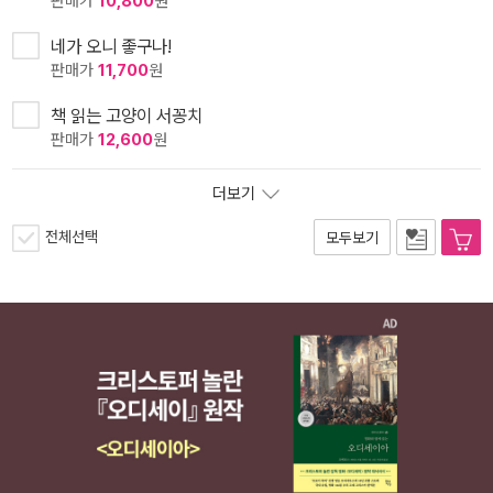
판매가
10,800
원
네가 오니 좋구나!
판매가
11,700
원
책 읽는 고양이 서꽁치
판매가
12,600
원
더보기
전체선택
모두보기