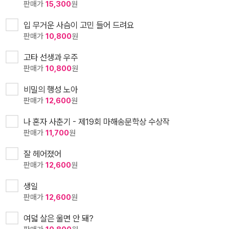
판매가
15,300
원
입 무거운 사슴이 고민 들어 드려요
판매가
10,800
원
고타 선생과 우주
판매가
10,800
원
비밀의 행성 노아
판매가
12,600
원
나 혼자 사춘기 - 제19회 마해송문학상 수상작
판매가
11,700
원
잘 헤어졌어
판매가
12,600
원
생일
판매가
12,600
원
여덟 살은 울면 안 돼?