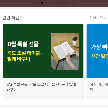
관련 이벤트
전체보기
8월 특별 선물. 각도 조절 테이블 · 이동식 빨래
가장 빠르게
바구니
합