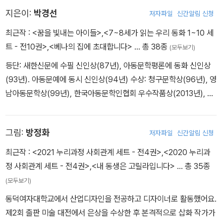
는 완희의 모습이 너무나도 아름답다.
지은이:
박경선
저자파일
신간알림 신청
최근작 :
<꿈을 빛내는 아이들>
,
<7~8세가 읽는 우리 동화 1~10 세
트 - 전10권>
,
<베나의 집에 초대합니다>
… 총 38종
(모두보기)
등단: 새한신문에 수필 신인상(87년), 아동문학평론에 동화 신인상
(93년). 아동문예에 동시 신인상(94년) 수상: 청구문학상(96년), 영
남아동문학상(99년), 한국아동문학인협회 우수작품상(2013년), 대
구문학상(2017년). 대구시장상(2018년 한글날 공로 표창), 홍조근
정훈장(2016년) 경력: 전 대구대진초등학교 교장, 대구교육대학교
그림:
방정화
저자파일
신간알림 신청
대학원 아동문학과 강사 상담사 자격증: 전문상담교사(교육부), 진로
상담심리사. 청소년전문상담사, 문학심리상담사, 가족심리상담사, 노
최근작 :
<2021 누리과정 사회관계 세트 - 전4권>
,
<2020 누리과
인심리상담사, 노인두뇌훈련지도사 등 다수. 저서: 동화집 《바람새》
정 사회관계 세트 - 전4권>
,
<내 동생은 고릴라입니다>
… 총 35종
등 25권 출간. 교육타임스 사 〈교육과 사색〉 월간지에 2021년부터 2
(모두보기)
023년까지 매월 〈박경선의 인성수업 동화나라〉 한 편씩 게재. 〈교육
동덕여자대학교에서 산업디자인을 전공하고 디자이너로 활동했어요.
과 사색〉 월간지 전문위원. 홈페이지:https://cafe.daum.net/pack
제2회 출판 미술 대전에서 은상을 수상한 후 본격적으로 삽화 작가가
gungsun