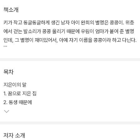
책소개
키가 작고 동글동글하게 생긴 남자 아이 완희의 별명은 콩콩이. 위층
에서 걷는 발소리가 콩콩 울리기 때문에 우림이 엄마가 붙여 준 별명
인데, 그 별명이 재미있어서, 아예 자기 이름을 콩콩이라 하고 다닌다.
우림이네 이층에 세를 사는 완희네는 아빠가 없다. 친구의 빚보증을
잘못 서서 멀리 외국으로 일하러 간 것. 쓸만한 모든 물건에는 빨간 딱
목차
지가 붙고 여동생 은비는 시골 외갓집으로 보내졌어도, 콩콩이는 씩
씩하기만 하다. 언젠가 아빠가 한국으로 돌아와 온 식구가 행복하게
지은이의 말
살 수 있을거라고 굳게 믿기 때문이다.
1. 꿈으로 지은 집
2. 동생 때문에
개구쟁이 콩콩이가 호주로 이민가기까지 약 1년 동안 겪은 일들이 따
듯하게 펼쳐진다. 어느 골목, 어느 집이나 있을 수 있기에 더욱 현실감
이 있다. 동생이 생겼다고 반 친구들을 괴롭히고, 여동생 은비를 데려
저자 소개
오기 위해 용돈을 저금하며, 때로 어른들의 잘못을 너그럽게 덮어주