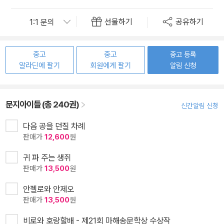
선물하기
공유하기
중고
중고
중고 등록
알라딘에 팔기
회원에게 팔기
알림 신청
문지아이들 (총 240권)
신간알림 신청
다음 공을 던질 차례
판매가
12,600
원
귀 파 주는 생쥐
판매가
13,500
원
안젤로와 안제오
판매가
13,500
원
비로와 호랑할배 - 제21회 마해송문학상 수상작