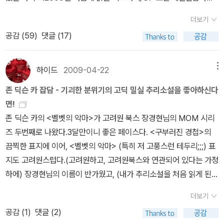
스피어 연속 살인사건 ㅣ 동서 미스터리 북스 146 해골성 ㅣ 동서 미
도한 독약사업이었다. 그렇지만 담배를 피고 안피고는 각개인의 자유
는 자신이 꿈을 꾸면 꿈처럼 세상이 바뀌어버려서 불안해 하는 오르
그 외읽을거리에대한 글이 길어져, 강추 소설 세권을 위로 올려 놓는
번역된 책도 없는듯)그리고, 애거서 크리스티 ( 이 분은 알지!) , 체스
스터리 북스 110 세 개의 관 ㅣ 동서 미스터리 북스 90 화형법정 ㅣ
가 아닌가. 그렇지만 그러한 자유를 형성한 사회와 문화가 있으리라
더보기
를 진정시키고 몇 가지 실험을 한다. 놀랍게도 오르의 말처럼 그의 꿈
다.리뷰 퍼디도 스트리트 정거장 http://blog.aladin.co.kr/misshid
터튼과 셜록, 그리고딕슨 카!'이들보다 더 중요한 작가로 '불가능한'
동서 미스터리 북스 19 모자수집광사건 ㅣ 동서 미스터리 북스 60
본다. 흡연과 문화가 전혀 무관하지 않다. 뿐만 아니라 정치까지
공감 (
59
)
댓글 (17)
대로 세상은 바뀌고, 이 모든 걸 하버 박사 역시 경험하고 알게 된다.
e/2860487신세계에서 http://blog.aladin.co.kr/misshide/295
밀실 트릭을 선보인 존 딕슨 카를 언급해야겠습니다. 나는 모스가 해
마녀가 사는 집 - 팬더추리걸작시리즈 7/아쉽게도 아동용입니다. by
도... 황제의 코담뱃값은 어디서 나올까. 프로이트의 흡
하버 박사는 오르의 꿈을 이용하여 세상을 더 나은 곳으로 만드려는
6000경관의 피 http://blog.aladin.co.kr/misshide/2604324그
결해야 할 그런 밀실 트릭 미스터리는 쓸 수 없었지만, 어쨌든 날 그렇
caspi
연도 꽤나 유명하다. 때문에 담배를 손에 쥐고 있는 모습의 사진이 자
야심을 갖는다. 그러나 '사람이 너무 많아 지구의 미래가 너무 어둡
리고 2009 hot summer reads 시작합니다. 라고 멍석은 징하게 깔
게 열광시킨 것은 바로 '밀실'이란 요소였습니다.'' 또 내게 큰 영향을
하이드
2009-04-22
메뉴
주 눈에 띈다. 그는 심리적으로 어떻게 분석하고 있을까.. 담
다'는 말에 '과거에 세계적인 역병이 돌아 지구의 인구가 1/10로 줄어
았으나, 올해 나온 책 위주로 하려고 했더니, 라인업이 그닥이다. 일단
미친 작가들이 있습니다. 나는 오랫동안 소설 속에 아주 유쾌한 분위
배를 핀다는 것은 기성 문화나 정치에 반한다는 아니면 적어도 어떤
존 딕슨 카 잡담 - 기괴한 분위기의 고딕 밀실 추리소설을 좋아하신다
들었다'는 과거가 생겨나고, '사람들끼리 싸우지 않는 평화로운 세상
기다리는 시리즈가많이 안 나와줬고, 한참 읽기 시작하던 2006년에
기의 도시, 거리, 술집들을 설정해 놓은 몇몇 작가들의 능력을 부러워
사회적 여건에 반한다는 '반항의 포즈'를 가지고 있다. 유럽의 많은 나
면!
을 원한다'는 말에 외계로부터 공격이 들어와 인류는 하나로 뭉쳐 외
서 2008년까지 읽고 나니 더 이상 찾아 읽을 것들이 많지 않고, 뭐,
했는데 그중에서도 특히 심농과 챈들러가 그런 작가들이죠. 나는 모
라에서 금연을 법적으로 '불법'으로 명시했었던 것을 상기하면, 흡연
존 딕슨 카의 <벨벳의 악마>가 고려원 북스 장경현님의 MOM 시리
계와 싸우게 되는 일이 벌어지는 등 점차 세상은 혼란스럽게 변해만
이런 어줍짢은 핑계를 대보며, 책추천을 시작해본다.1. 요코미조 세이
스가 불려간 아주 많은(대부분 치명적인) 현장이 나온 페이지들 속에
욕구나 의도의 본질을 들여다 볼 수 있지 않을까. 현재의 상황
즈 두번째로 나왔다.3달만이니 좋은 페이스다. <구부러진 경첩>의
간다.위키에서 보고 '이게 뭔소리여' 할만 했네. 르 귄의 작품은 해인
시 : 긴다이치 시리즈첫 시리즈인 <혼징살인사건>과 시공사에서 매
옥스퍼드의 물리적 존재감과 옥스퍼드란 도시의 영혼이 스며들었기
을 좀 더 자세히 살펴보면 역사적으로 반복되어 왔던 사건이고 이슈
끔찍한 표지에 이어, <벨벳의 악마> (특히 저 고풍스런 테두리;;;) 표
시리즈를 무지 괜찮게 봤어서 (이거 이전에 원서 가지고 싶다고 안달
년 여름 꾸준하게 내 준 눈 높고 까다롭고 제멋대로인 내가 생각하기
를 바랍니다.'쓰고 보니, 내가 가장 좋아하는 추리 소설들은 소설 속의
라는데 문제의 힌트가 있다. 어떤 힘의 충돌과 갈등, 그리고 팽팽한 밀
지도 고려원스럽다.(고려원하고, 고려원북스와 연관되어 있다는 가정
복달했는데, 원서도 이미 겟했고) 이 작품도 일단 구매할 것 같다.로
에 최고의 시리즈 표지인 시공사의 시리즈 가장 유명한 시리즈들이
장소를 또 하나의 주인공으로 설정하고, 잘 표현해내는 작가들이다.
당이 존재해왔음을 볼 수 있다.
하에) 장경현님의 이름이 반가웠고, (내가 추리소설을 처음 읽게 된
크 미디어에서 존 딕슨 카 시리즈를 이렇게나 꾸준히 내 주고 있다.이
거의 다 나와서, 더 나와줄까 우려했는데 ( http://blog.aladin.co.k
챈들러는 물론이고, 심농도!, 그리고 콜린 덱스터와 가장 좋아하는 미
계기가 되었던 클럽장님) MOM 시리즈도, 존 딕슨 카도 밀어주고 싶
번에 나온 <초록 캡슐의 수수께끼>로벌써 네권째 나왔다는!사실동서
r/misshide/2272831 -> 이누가미의 첫 리뷰. -_-v 마침 사진이 있
국 작가 중 하나인 에드 맥베인!까지.모스 경감은 ..'감수성이 예민하
더보기
어서, 무려 오프 서점에서 샀던( 누가 사줬지만;) 책인데, 내용이 지금
미스터리의 존 딕슨 카는 다 사서 읽었는데, (거의 대여섯권 될껄?) <
는데 광화문 스타벅스인 것으로 기억. 노트북의 바탕화면의 롯데자이
며 가끔은 기이할 정도로 마음에 상처를 입기 쉬운 남자입니다. 그는
공감 (
1
)
댓글 (2)
까지 읽었던 존 딕슨 카중 가장 실망스러워서, 이래저래 안타까웠더
구부러진 경첩> 읽고 재미 없어져서, 그 다음부터 안읽었다. 지조없
언츠 달력 어쩔;; ) <악마가 와서 피리를 분다> 가 따끈따끈하게 막
천성적으로 외톨이 기질이 있고, 미인들에게(보통은 사기꾼들) 강하