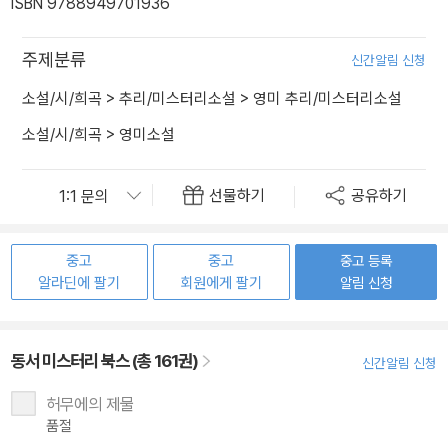
ISBN 9788949701936
주제분류
신간알림 신청
소설/시/희곡
>
추리/미스터리소설
>
영미 추리/미스터리소설
소설/시/희곡
>
영미소설
선물하기
공유하기
중고
중고
중고 등록
알라딘에 팔기
회원에게 팔기
알림 신청
동서 미스터리 북스 (총 161권)
신간알림 신청
허무에의 제물
품절