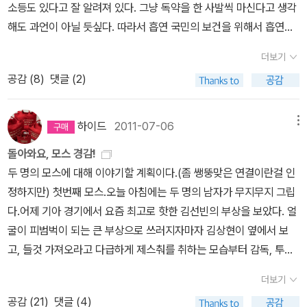
문이나 황금가지도 있지만 단편이어서 책 제목으로 안쓰여져 알라딘
소등도 있다고 잘 알려져 있다. 그냥 독약을 한 사발씩 마신다고 생각
면, 『모자수집광사건』이 시작되는 장면에서 해드리 경감이 펠 박사의
DB에 보이지 않는것 같네요. 31 1950 이누가미 일족 일본의 대표
해도 과언이 아닐 듯싶다. 따라서 흡연 국민의 보건을 위해서 흡연을
조수 랜폴과 대화를 나누는 과정에서 ‘스태버스 사건’을 언급한다. 경
적 명탐정 긴다이찌 고오스케 대표작중 하나 32 1951 시간의 딸 조
단념하게 하거나 또는 건강증진을 위한 정부차원의 기발한 아이디어
감은 이 ‘스태버스 사건’ 덕분에 기드온 펠 박사의 추리 능력을 알게
더보기
세핀 테이의 대표작,오로지 침대에서 리처드 3세(우리나라 식으로 하
가 있어야 할 것이다. 아니 어쩌면 그보다 근본적으로, 흡연국민의 흡
됐고, 랜폴은 이 사건 덕분에 지금의 배우자를 만날 수 있었다고 말한
공감 (
8
)
댓글 (2)
면 수양대군)의 오명을 벗겨주는 걸작입니다. 33 1954 기나긴 이별
연욕구 내지는 흡연의도가 그들의 삶과 어떤 연관이 있는지에 대한
다. 그런데 역자는 스태버스 사건에 대한 간략한 설명을 소개하는 주
역시나 챈들러의 대표작!! 그냥 북하우스 6권짜리 전집을 지르셔
이해가 선행되어야 할지도 모른다. 최근 복지부가 발표한 담뱃값 2
석을 달지 않았다. 스태버스 사건은 기드온 펠 박사가 처
요 34 1955 재능 있는 리플리 알랑드롱의 영화 태양은 영원히의 원
000원 인상은 기정사실화 되고 있다. 지난 10년 동안 정부의 담뱃값
하이드
2011-07-06
메뉴
음으로 등장하는 카의 작품 속 사건이다. 국내에서는 『마녀가 사는
작. 그책에서 5권으로 세트 간행되었는데 범죄소설이 재미있으신 분
의 동결을 생각해본다면, 문형표 보건 복지부 장관이 밝힌 입장처럼
집』(해문출판사, 2003년)이라는 제목으로 소개된 『Hag's nook』이
돌아와요, 모스 경감!
은 세트로 구해하시는 것이 좋으실 거에요 35 1958 점과 선 마쓰모
복지부의 담뱃값 인상 계획이 흡연율을 낮추기 위한 것인가에 대해서
다. 이 작품을 간략하게 설명하자면, 스태버스 가문의 사람들이 목이
두 명의 모스에 대해 이야기할 계획이다.(좀 쌩뚱맞은 연결이란걸 인
토 세이초의 데뷔작.흔히 사회파 추리소설의 대부로 알려져 있는 세
는 의구심이 든다. 혹시 물가 상승을 고려한 세수확보를 위한 것이 아
부러져 죽은 사건을 펠 박사가 맡게 된다. 스태버스 가문의 조상인 앤
정하지만) 첫번째 모스.오늘 아침에는 두 명의 남자가 무지무지 그립
이초도 초기에는 본격 추리소설을 썼다는 것을 알수있는 작품이죠.우
닐까? 담배의 중독성을 감안한다면, 2000원 정도의 가격 상승으로
터니는 자신의 저택 근처에 마녀를 처형하고 그 옆에 교도소를 지었
다.어제 기아 경기에서 요즘 최고로 핫한 김선빈의 부상을 보았다. 얼
리에겐 생소한 이른바 열차추리소설로 열차 시각표의 알라비아를 깨
흡연을 단념할 인구가 얼마나 될 것인가? “완전 금연”이 복지부의 의
다. 이때부터 스태버스 가문의 끔찍한 저주가 시작된다. 후손들은 목
굴이 피범벅이 되는 큰 부상으로 쓰러지자마자 김상현이 옆에서 보
는 작품입니다. 36 1958 제 8지옥 스탠리 앨린의 단편집,오래전에
도라면 2000원 가량의 인상이 아니라 아예 만원, 아니 어쩌면 “흡연
이 부러진 채 죽고 만 것이다. 랜폴은 기차 여행을 하는 길에서 우연히
고, 들것 가져오라고 다급하게 제스춰를 취하는 모습부터 감독, 투수,
읽었던지라 기억이 가물가물(ㅎㅎ 전 자유추리무고본이 있지요)한데
벌금”을 매겨야 하지 않을까? 우리나라는 실제로 15세 이상의 남성
도로시 스태버스를 만나 사랑에 빠지고 이를 계기로 팰 박사와 함께
타자 등 현장의 반응들이 카메라에 잡혔는데, 조범현 감독이 끝까지
상당히 재미있어던 기억이 납니다. 37 1958 약속 독일의 위대한 드
흡연율은 37.6%로 OECD 회원국에서는 두 번째로 높다. 하지만 담
더보기
스태버스 가문의 저주를 푼다. 『모자수집광사건』의 역자가 추리소설
벤치에 있는 걸 보고, 그리워졌다.로감독님. (조감독을 비난하자는게
라마 작가 뒤렌마트가 쓴 단 하나의 추리소설.순문학 작가가 쓴 추리
배가격은 OECD회원국 중 가장 저렴하고 담뱃세도 권고치의 70%
공감 (
21
)
댓글 (4)
에 정통하고 관심이 많았더라면 작품 속 사소한 대화 내용을 그냥 지
아니라, 우리나라 감독들이 선수 부상때 벤치에 있는 것이 아마 대부