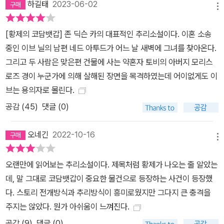
하길태
2023-06-02
메뉴
[황제의 코담뱃갑] 존 딕슨 카의 대표적인 추리소설이다. 이혼 소송
중인 이브 닐의 남편 네드 아투드가 어느 날 새벽에 그녀를 찾아온다.
그리고 두 사람은 맞은편 건물에 사는 약혼자 토비의 아버지 모리스
로즈 경이 누군가에 의해 살해된 장면을 목격하였는데 어이없게도 이
브는 용의자로 몰린다.
공감 (
45
)
댓글 (0)
오네긴
2022-10-16
메뉴
오랜만에 읽어보는 추리소설이다. 제목처럼 황제가 나오는 줄 알았는
데, 말 그대로 코담뱃갑이 중요한 물건으로 등장하는 사건이 등장했
다. 스토리 전개방식과 추리방식이 흥미로웠지만 그다지 큰 충격을
주지는 않았다. 뭔가 아쉬움이 느껴진다.
공감 (
9
)
댓글 (0)