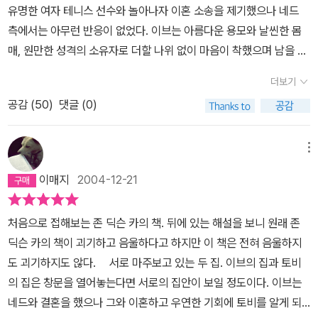
유명한 여자 테니스 선수와 놀아나자 이혼 소송을 제기했으나 네드
측에서는 아무런 반응이 없었다. 이브는 아름다운 용모와 날씬한 몸
매, 원만한 성격의 소유자로 더할 나위 없이 마음이 착했으며 남을 의
심할 줄 몰랐다. 하지만 그녀는 그런 것 때문에 세인들의 평판에 무척
더보기
신경을 쓰며 살았다. 그런 이브가 길 건너편에 사는 매우 선량하고 성
공감 (
50
)
댓글 (0)
실해 보이는 청년 토비 로즈를 알게 되었고, 드디어 토비가 그녀에게
구혼을 하고 이브가 이를 받아들임으로서 두 사람의 약혼이 발표되었
다. 어느 날 새벽 1시 15분 전 네드 아투드가 이브의 침실로 숨어들었
메뉴
다. 이브는 큰 소리로 사람을 부르고 싶었지만 길 건너 맞은편이 약혼
이매지
2004-12-21
자의 집이고 그 집의 어른인 모리스 로즈 경이 아직 잠들지 않은 채 수
집품 따위를 감상하고 있었기 때문에 충동을 가까스로 억제하고 네드
처음으로 접해보는 존 딕슨 카의 책. 뒤에 있는 해설을 보니 원래 존
에게 집에서 나가줄 것을 요청했다. 하지만 네드는 뻔뻔스럽고 능글
딕슨 카의 책이 괴기하고 음울하다고 하지만 이 책은 전혀 음울하지
능글하게 요청을 거절하였는데 그렇게 실랑이를 벌이던 두 사람은 한
도 괴기하지도 않다. 서로 마주보고 있는 두 집. 이브의 집과 토비
순간 맞은편 집의 모리스 로즈 경이 누군가에 의해 살해당한 장면을
의 집은 창문을 열어놓는다면 서로의 집안이 보일 정도이다. 이브는
목격하게 되는데...... 작가인 존 딕슨 카는 미스터리 작가로 꽤 유명한
네드와 결혼을 했으나 그와 이혼하고 우연한 기회에 토비를 알게 되
인물이고 특히 밀실트릭에 집착하여 명성을 날린 바 있다. 이 작품은