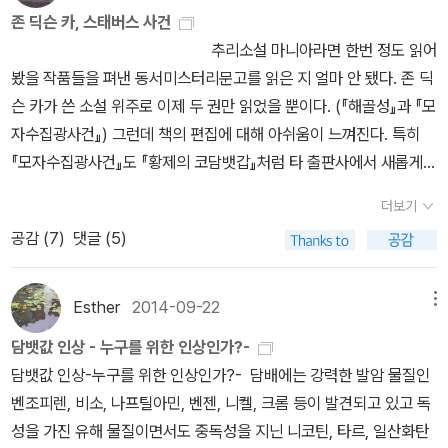
의 여인 세계 3대 추리리설의 하나라는 환상의 여인.살인누명을
존 딕슨 카, 스태버스 사건
하다. 좀더 매력적인 탐정이 나오면 훨씬 재미있을텐데 아쉽다.
쓰고 있는 남자의 무죄를 밝혀줄 여인은 그 어디에도 보이지 않는데...
추리소설 마니아라면 한번 정도 읽어
본격 추리와는 색다른 아이리시만의 음울한 범죄의 색깔을 느낄수 있
봤을 작품들을 펴낸 동서미스터리문고를 읽은 지 얼마 안 됐다. 존 딕
는 걸작입니다. 25 1942 황제의 코담배 케이스 존 딕슨 카의 걸작
슨 카가 쓴 소설 위주로 이제 두 권만 읽었을 뿐이다. (『해골성』과 『모
중 하나!! 26 1944 O시를 향하여 크리스티의 대표작중 하나지만,아
자수집광사건』) 그런데 책의 편집에 대해 아쉬움이 느껴진다. 특히
무래도 위의 작품들보단 인지도가 떨어지는 것이 사실이죠. 27 194
『모자수집광사건』도 『황제의 코담뱃갑』처럼 타 출판사에서 새롭게
7 옥문도 일본의 대표적 명탐정 긴다이찌 고오스케(김전일의 할아버
번역됐으면 하는 작품이다. 최근에 엘릭시르 미스터리 책장 시리즈로
지죠)가 나오는 두번째 작품.혼진살인사건이후 태평양 전쟁에 참전한
더보기
나온『황제의 코담뱃갑』도 이미 2003년에 동서미스터리문고에서 소
탐정의 본격적인 활약이 시작됩니다. 28 1947 심판은 내가 한다
공감 (
7
)
댓글 (5)
개되었던 작품이다. 『화형 법정』도 엘릭시르에서 새로 번역되어 나온
하드보일드 중의 하드보일드, 선배인 콘티네탈 욥이나 필립 마로우와
카의 대표작이다. 일단 내가 생각하는 동서미스터리문고의 단점은
달리 피가 난무하지요.두책중 황가판이 시리즈 3권으로 나왔으니 황
역자의 주석이 너무 없다는 것이다. 소설을 읽다 보면 독자가 생소하
Esther
2014-09-22
메뉴
금가지 판본을 읽으시면 좋겠네요. 29 1948 열흘 간의 불가사의 앨
게 느껴질 수 있는 인명, 지명 또는 기타 용어를 발견할 수 있다. 사실
러리 퀸의 2기 작품중 대표작이죠.거의 20년만에 재간된 걸작으로
담뱃값 인상 - 누구를 위한 인상인가?-
추리물을 읽는데 굳이 이런 것에 신경 쓸 필요는 없다. 복잡한 사건이
퀸의 애독자라면 필독입니다용^^ 30 1948 검찰 측 증인 아가사 크
담뱃값 인상-누구를 위한 인상인가?- 담배에는 강력한 발암 물질인
하나씩 해결되는 이야기의 진행 과정을 읽는 데 방해가 되지 않으니
리스티의 대표 단편중하나로 포와르나 미스 마플은 등장하지 않습니
벤조피렌, 비소, 나프틸아민, 벤젠, 니켈, 크롬 등이 발견되고 있고 독
까. 하지만 작품 전체 혹은 작품에 나오는 주요 인물들과 깊은 연관성
다.일종의 법정물로 마지막 반전이 소름끼칩니다.동서만 보이는데 해
성을 가진 유해 물질이면서도 중독성을 지닌 니코틴, 타르, 일산화탄
이 있는 특정 용어를 독자가 그냥 지나쳐버려 놓칠 수 있다. 예를 들