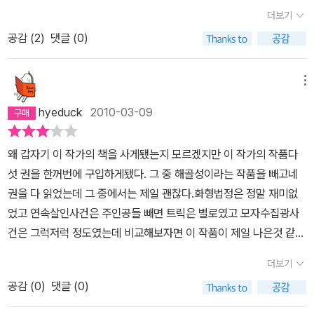
약혼을 하게 된다. 그리고 이브가 토비와 약혼한 사실을 알게 된 네드
그가 데뷔한 지 12년이 지나서 발표한 그의 대표작으로 불릴 만한데,
더보기
는 이브를 찾아와 그녀를 범하려고 하고, 그 날 밤 토비의 아버지 모리
역시나 물리적으로 절대 있을 수 없을 것 같은 불가능한 조건들을 가
공감 (
2
)
댓글 (0)
스가 누군가에게 살해당하게 되고 이는 네드에 의해서 목격된다. 그
능으로 바꾸는 상황을 연출하고 있다. 그런 상황들에 너무 집착한 나
리고 수사가 진행되면서 갖가지 불리한 증거로 인하여 범인으로 몰리
머지 스토리의 전개가 복잡하고 다소 더딘 감이 없지 않지만 그것도
는 이브. 그녀는 자신의 무죄를 보이기 위해 네드를 부르려고 하지만
메뉴
읽을수록 묘미를 느낄 수 있게 하는 면도 있었다. 책 속에는 그의 중편
그는 뇌진탕 상태로 그녀의 무죄를 증언해줄 수 없었다. 왠지 모를 푸
제3의 총탄(The Third Bullet)도 함께 수록되어 있는데 추리의 과정
hyeduck
2010-03-09
근함이 느껴지는 킨로스 박사에 의해서 이브의 무죄는 증명이 되고,
이 비슷하여 그의 추리 성향을 어렴풋이나마 짐작할 수 있게 하였다.
그가 밝히는 진짜 범인의 정체는 반전에 반전을 거듭하는 듯 하다.
왜 갑자기 이 작가의 책을 사게됐는지 모르겠지만 이 작가의 작품다
사실 책을 읽으면서 '흠. 이거 범인이 너무 뻔하잖아.'라고 생각했었
섯 권을 한꺼번에 구입하게됐다. 그 중 해골성이라는 작품을 빼고네
다. 헌데, 킨로스 박사가 밝힌 범인은 전혀 생각치 못했던 인물이었다.
권을 다 읽었는데 그 중에서는 제일 괜찮다.화형법정은 정말 재미없
이 책을 읽을 때에는 등장인물의 말 토씨 하나도 단서가 된다. 그만큼
었고 연속살인사건은 주인공들 빼면 트릭은 별로였고 모자수집광사
주의깊게 읽어야 하는 책이다. 책을 단숨에 다 읽어버리는 바람에 늦
건은 그럭저럭 정도였는데 비교해보자면 이 작품이 제일 나은것 같
게 자서 늦잠을 자긴 했지만 그래도 이 작품을 만난건 행운이라는 생
다. 불행한 결혼에서 막 빠져나온 매력적인 여주인공. 이제 막새 사랑
각이 들었다. 시간이 좀 더 지나고 다시 한 번 읽어봐야겠다. 그땐 어
더보기
을 시작해 결혼을 약속했는데전 남편이 돌아오면서 불행이 닥쳐온다.
떤 느낌으로 다가올지 벌써부터 기대가 된다.
공감 (
0
)
댓글 (0)
전 남편이 갑자기 한 밤에 찾아와 한 방에 있는중 건너편 집에서 일어
난 살인사건을 목격하게 된것. 전 남편과 같이 있던걸 들키고 싶지 않