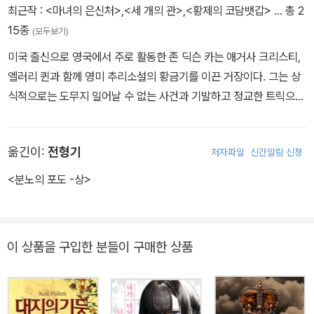
최근작 :
<마녀의 은신처>
,
<세 개의 관>
,
<황제의 코담뱃갑>
… 총 2
15종
(모두보기)
미국 출신으로 영국에서 주로 활동한 존 딕슨 카는 애거사 크리스티,
엘러리 퀸과 함께 영미 추리소설의 황금기를 이끈 거장이다. 그는 상
식적으로는 도무지 일어날 수 없는 사건과 기발하고 정교한 트릭으
로, 범인이 누구인가(whodunit)보다는 어떻게 범죄가 벌어졌는가
(howdunit)에 초점을 맞추는 작가다. 특히나 밀실 수수께끼에 정통
옮긴이:
전형기
저자파일
신간알림 신청
하여 ‘밀실의 카’라고 불린다.카를 특별하게 만드는 또 다른 특징 가운
데 하나는 오컬트적인 분위기. 기술적으로 정교하게 고안된 트릭을
<분노의 포도 -상>
더욱 돋보이게 만드는 것은 뛰어난 연출력 덕분인데, 유럽 문화와 역
사를 배경으로 금방이라도 유령이 튀어나올 듯한 스토리텔링은 ‘불가
능 범죄’를 더욱 돋보이게 만든다. 이러한 특징은 여러 작가에게 영향
이 상품을 구입한 분들이 구매한 상품
을 주었는데 우리에게도 잘 알려진 요코미조 세이시의 ‘긴다이치 코
스케’ 시리즈가 대표적이다. ☆ 수상력 ☆1963년 미국추리작가협회
에드거상 그랜드마스터상