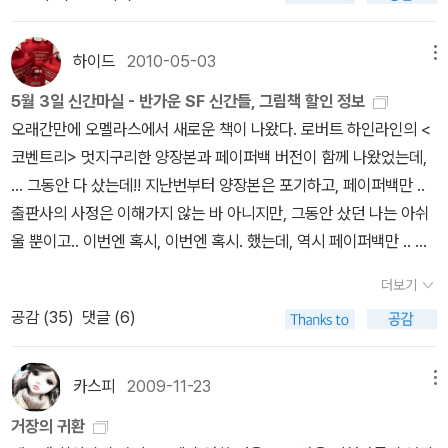
소설을 과연 어떨까하는 추리소설 애독자의 궁금증을 풀어줄 책이
를 못 미치는 62% (약 6조 8천억 원)이다. 이러한 자료로 본다면 ‘헬
나치지 않았을 것이다. 주석까지는 아니더라도 작품 해설에 언급됐어
분일 것이다.) 선수 부상이 염려되면, 누구보다 먼저 뛰어 나가서 선
죠. 38 1959 살의의 쐐기 경찰소설의 대가 에드 맥베인으 78분서
스 플랜 2020’의 의도대로 정부는 흡연율을 최소 29%까지 낮추고
야 한다. 동서미스터리문고의 작품 해설 방식도 아쉽다. 작가의 작품
수 돌보는 감독님, (이 사람, 심지어 벤클때도 뛰어나간다. ^^;)팬과
시리즈 초기 대표적 걸작 39 1962 깨어진 거울 크리스티 작품이네
하이드
2010-05-03
메뉴
자 하는 것일 지도 모른다. 그리고 실제로 미국이나 캐나다의 경우 담
세계를 이해하는 데 너무 부족한 분량이라고 생각한다. 참고로 『마녀
우리 선수들 최고라며 늘 치켜 올려주던 로감독님, 롯데에 있을때도
요.읽어본것 같은데 저한테는 임팩트가 없었는지 기억이 좀 가물가물
뱃값인상이 흡연율 저감시도의 단기효과에 공헌한 사례가 있다. 그러
5월 3일 신간마실 - 반가운 SF 신간들, 그림책 할인 정보
가 사는 집』과 『모자수집광사건』은 2003년에 1월에 동시에 국내에
늘 사랑했지만, 지금 정반대로 선수 까고, 팬 까는게 장사이신 (모두
하네요^^;;; 40 1963 추운 나라에서 온 스파이 제임스 본드와 비슷
나 흡연율의 감소가 일시적이었다는 것을 보면 흡연국민의 흡연욕구
오래간만에 오멜라스에서 새로운 책이 나왔다. 로버트 하인라인의 <
출간되었다. 그런데 『마녀가 사는 집』는 아동용 작품으로 소개되는
까기 순페를 능가하는) 호9때문에 하루도 로감독님 이름이 롯데 야구
한 시기에 등장한 리머스,본드처럼 멋지지는 않지만 60년대 냉전시
내지는 흡연 의도는 담뱃값이라기보다 그들의 삶과 어떤 연관성이 있
코벤트리> 멋지구리한 양장본과 페이퍼백 버전이 함께 나왔었는데,
바람에 오히려 카 특유의 괴기스러운 분위기를 죽이는 어설픈 삽화를
커뮤너티에 안 올라오는 날이 없다.무튼, 오늘 아침 동생과 어제 경기
대의 리얼한 스파이의 모습을 보여주는 걸작으로 문학성으로 평단의
을지도 모른다. 문제를 자세히 들여다보면, 담배가격의 상승폭과 함
... 그동안 다 샀는데!! 지난번부터 양장본은 포기하고, 페이퍼백만 ..
넣어버린 ‘악마의 편집(?)’을 저질렀고(이 책에 대한 카스피님의 서
이야기하다가 로감독님 보고싶다며 징징 댔고,그 때 나는 읽고 있던
찬사를 받으며 서머싯 몸상, 에드거상 등을 휩쓴 작품이죠.
께 물가연동제를 실시하겠다는 정부의 발표는 지속적인 물가 상승률
출판사의 사정은 이해가지 않는 바 아니지만, 그동안 샀던 나는 아쉬
평을 참고했음), 『모자수집광사건』은 카의 작품을 좀 더 상세하게 알
버트란드 러셀의 에세이 (러셀 선생님!!!) 를 잠시 놓고, 다시 <라인업
을 인식한 것이라 볼 수 있다. 즉 정부는 담배가격의 상승으로 세금 확
울 뿐이고.. 이번엔 혹시, 이번엔 혹시. 했는데, 역시 페이퍼백만 .. 내
려줄 수 있는 내용을 간과하고 말았다. 여러모로 두 작품이 아쉬울 수
>을 펼치고 있었다.제프리 디버 편을 가볍게 읽고, 콜린 덱스터로 넘
대뿐만 아니라 주가 상승으로 인한 호재를 함께 볼 것이라는 것이다.
가 좋아하는 작가의 책이라 더욱 아쉽다. .. 그러니깐, 처음에 읽기 어
밖에 없다. 새로 번역되기를 바라는 마음이 든다.
어갔다.아.. 모스 경감님 ㅜㅜ 돌아와요.이거 엎어졌단 얘기를 들었다.
더보기
한국투자증권의 한 연구원(이경주, 연합뉴스, 2014)은 최근 연속되
려운 책보다 하인라인같은 책들 먼저 냈으면 안됐나? 흑나온지 며칠
하지만 난 원서가 있지. 이사 후 어디 있는지 알 수 없지만, 여튼, 다시
공감 (
35
)
댓글 (6)
는 담배와 금연보조제 관련주가가 급락세 또는 일시적인 하락을 보이
되었는데, 아직 책소개도 안 나와있네. 책 뒤에 나와 있는 소개를 옮겨
찾아봐야겠다.잡설이 무지 길었다.말 많고 싶은 수요일 아침이다.'내
고 있음에도 불구하고, 담배가격 인상이 결국에 담배와 금연보조제
보면체제에 충성하던 주인공은 왜 목숨을 건 로맨스와 혁명에 뛰어들
자신에 대해 짧게 몇 마디 하겠다. 나는 평생 교육자로 일해 왔다. 처
관련주가의 중장기적으로 호재가 될 것으로 전망하고 있다. 조세재
었나?전체주의 종교 국가로 탈바꿈한 21세기의 미국, 예언자의 경호
카스피
2009-11-23
메뉴
음에는 영국의 여러 초등학교에서 라틴어와 그리스어를 가르치다가
정연구원의 보고서에 따르면 담배가격이 4500원으로 인상될 경우
대원으로 충성하던 존 라일은예언자와의 성스런 의식을 앞둔 여집사
청각을 잃어가면서 생활에 지장을 받게 된 후 옥스퍼드 대학 특별상
거장의 귀환
세수가 훨씬 늘어날 것이며 6500원으로 인상될 경우 흡연자들이 금
주디스와 어느 날 운명적인 만남을 갖는다.과학소설계 3대 거장 로버
임위원회에서 라틴어, 그리스어, 고대 역사와 영문학 문제를 출제하