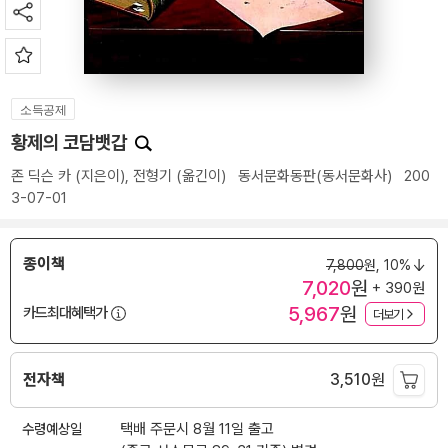
소득공제
황제의 코담뱃갑
존 딕슨 카
(지은이),
전형기
(옮긴이)
동서문화동판(동서문화사)
200
3-07-01
종이책
7,800
원,
10%
7,020
원
+ 390원
5,967
원
카드최대혜택가
더보기
전자책
3,510
원
수령예상일
택배 주문시 8월 11일 출고