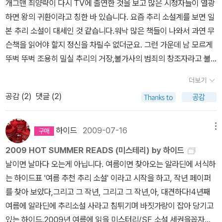
개그맨 최양략이 다시 TV에 출연한 것을 보고 많은 시청자들이 열광
연하겠다는 설문조사 결과가 있었다. 최근의 담뱃값인상은 이 연구결
트 하인라인의 전설적인 가상역사 '미래사' 시리즈 연작!<므두셀라의
는 행정관으로 근무했다. 그럼 시작해볼까!'<라인업> 콜린 덱스터 편
하면 왕의 귀환이라고 칭한 바 있습니다. 요즘 추리 소설계를 보면 일
과를 적극적으로 사업목적에 적용으로 보인다. 즉 현재 발표한 물가
아이들>사기만 하고 보지도 않았더니; 므두셀라랑 이 작품이랑 근간
의 시작이다.정말 미치게 좋아해서 출판사에 전화도 하고, 대형서점
본 추리 소설이 대세인 것 같습니다.워낙 많은 책들이 나와서 과연 무
인상 폭정도의 인상이라면, 담뱃값의 인상은 국민의 건강을 위한 것
으로 나와 있는 <달을 판 사나이>까지 '미래사' 연작으로 나와 있다.
에 전화도 하며, 깔리자마자 채왔던 모스 경감 시리즈. 알라딘 서재가
슨책을 읽어야 할지 정신을 차릴수 없더군요. 그런 가운데 남 모르게
이 아니라 국민을 상대로 한 지금까지의 성공적인 담배 비즈니스를
오호- 시리즈였어? 급관심사족 덧붙이면, 오멜라스는 뭐랄까.. 구매
가장 활발하던(지금보다 방문자수는 적었지만) 시절이기도 하다.모
뚜벅 뚜벅 조용히 밀실 추리의 거장,불가사의 범죄의 창조자라고 불
그대로 유지하겠다는 정부의 담배사업의 의지를 결연히 보인 것뿐이
는 나오는 족족 다 했는데, 읽지를 못했어; 왜 이런 일이 생기는 걸까.
스 경감 나왔다고, 다 같이 축제 분위기(라는건 내 기억이지만, 좀 오
리우는 존 딕슨 카가 우리한테 걸어 들어오고 있습니다.황금시대의
라는 인상을 피할 수 없다. 그렇다면 흡연국민이든 비흡연 국민이든,
유독 오멜라스 책만 그래.어슐러 르 귄의 <하늘의 물레> 알라딘에 원
더보기
버일수도) 던 시절이었다. 판다님, 새벽별님, 등등등아, 콜린 덱스터
거장인 카지만 국내에는 그닥 많은 책들이 소개되어 있지는 않아서
구체적으로 어떻게 행동하는 지성을 발휘해야 할 것인가? 담뱃값에
서 제목 The Lather of Heaven 로 오타 났어나온지 며칠 되었는
공감 (
2
)
댓글 (2)
가 선생님이었구나. 라틴어, 그리스어, 고대 역사와 영문학 문제. 풉 -
본격 미스터리 팬으로 무척 안타까웠는데 어느내 나온책이 꽤 되네
서 나오는 세금이 국민의 건강을 위해서 건강증진기금이나 금연사업,
데, 책소개 따위는 나와 있지 않아. 알라딘이 게을러 터진건지, 출판사
(애정을 듬뿍 담은 풉 하는 웃음소리!)1975년 추리소설 출판으로 유
요. 카의 추리소설은 그간 일본 추리 문고의 중역본인 동서 DMB에
건강보험의 지원 등에 쓰이고 있는지, 혹시 다른 목적으로 전용되는
가 무성의인건지 알 수가 없군.무튼, 출판사 홈페이지에서 가져왔다.
명한 맥밀란 출판사에서 모스 경감 첫번째 시리즈이자 콜린 덱스터
서 몇권 나온적이 있었으나 70년대 일본어를 중역한것이서 요즘 독
것은 아닌지에 대해 규명을 하도록 요구해야 할 것이다. 이도 저도 안
하이드
2009-07-16
메뉴
장자의 사상을 바탕으로 작품을 집필하였다. 제목인 『하늘의 물레』(L
첫번째 소설 <우드스톡행 마지막 버스>가 나오게 된다.' 이 소설에는
자들한테 미흡한 면이 많았었는데 요새 고려원등에서 나오기 시작하
되는 사회라면, 어쩌면 보다 근본적으로 국민의 흡연의도와 흡연욕구
athe of Heaven) 역시 장자의 『경상초편』에서 언급된 천균(天均)
2009 HOT SUMMER READS (미스테리) by 하이드
모스라는 이름의 형사가 나옵니다. '모스라고 불러줘요.' 아주 매력적
는 것이 무척 반갑기 그지 없네요. 딕슨 카의 작품은 대략 장편만 70
의 원인을 그들의 삶이나 그들이 살고 있는 사회와의 연관성에서 찾
을 영어로 번안한 것이기도 하며, 꿈을 꾸게 되면 그대로 세상이 바뀌
날이면 날마다 오는게 아닙니다. 여름이면 찾아오는 알라딘에 서식하
이고 유쾌한 여성이 그에게 이름을 물었을 때 대답했던 것처럼 그는
권이 넘는다고 하는데 앞으로도 계속 좋은 작품이 많이 번역되길 희
아보고 다른 답안을 찾아봐야 하는 것은 아닐까? p.s.담배에 대한 새
고 마는 주인공의 이야기나 바다거북을 닮은 외계인은 장자의 '호접
는 하이드표 '여름 추천 추리 소설' 이라고 시작을 하고, 작년 페이퍼
앞으로도 여러 번 이 말을 하게 됩니다. 이 글에서 이제부터는 그를 모
망해 봅니다. <국내 번역작들> 아라비안 나이트 살인 - 존 딕슨 카 시
로 시작된 관심 때문에 책이라도 써볼까 했더니 나와있는 책이 많다.
지몽'과 '우물 안의 개구리'를 연상시킨다. 미국에서 2002년 TV 드
를 찾아 보았다,그리고 그 작년, 그리고 그 작년,아, 대견하다!4년째
스라고 부르겠습니다.'짧은 글에 재미난 이야기가 끊임없이 나온다.
리즈 2/로크 미디어 밤에 걷다 - 존 딕슨 카 시리즈 1 /로그 미디어 벨
책들의 목록을 모아놓으면 나중에라도 자료로 쓸 수 있지 않을까. 담
라마로 만들어져 화제를 불러모으기도 했다.줄거리 꿈꾸기를 두려워
여름에 알라딘에 추리소설 사라고 침튀기며 바짓가랑이 잡아 당기고
위에 인용한 첫부분부텀도!영향 받은 범죄소설 작가로 섹스톤 블레이
벳의 악마/고려원 구부러진 경첩/고려원 셜록 홈즈 미공개 사건집/북
배의 역사를 볼 수 있을 듯하다. 담배사업은 정부가 주
하여 각성제를 과다 복용한 오르는 결국 하버 박사를 찾아온다. 박사
있는 하이드.2009년 여름에 읽을 미스터리/SF 소설 세권을꼽자면,
크, 팅커, 에드거 월레스 (아무도 모르겠다. 혹시나 싶어 검색해보니,