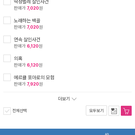
딱정벌레 살인사건
판매가
7,020
원
노래하는 백골
판매가
7,020
원
연속 살인사건
판매가
6,120
원
의혹
판매가
6,120
원
에르큘 포아로의 모험
판매가
7,920
원
더보기
전체선택
모두보기