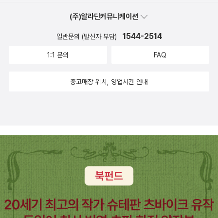
화살 살인도구와 같은 배경을 .... 좋아한다! 그런분위기에유머러스한
프트만의 <세계의 동화>가 처음 나왔을때만 하더라도 58,000원이
서는 딕슨 카의 기괴함을 거의 찾아보기 힘들다. 다만, 트릭의 기발함
는 에드 맥베인의 87분서 시리즈인 <경관혐오>와 맨 아랫줄의 네권
인가 한 장수 드라마였고, 2위가 모스 경감이었던 걸로 기억한다. 모
(주)알라딘커뮤니케이션
분위기가 더해진다. 딕슨 카 소설의 단골 등장인물인 펠박사가 나오
라는 책가격은 정말 놀랄노였지! 이때만 하더라도 나는 정성이 독일
(?) 과 독자에게 페어했고, 재밌게 읽었다.. 는 기억정도만.. 그러고보
을 추천한다. 5. 존 딕슨 카 서양고전 미스터리의 출간 가뭄 속에서 왠
스 경감은 죽고 (이 부분에 대한 이야기도 책에 나와 있다.) 존 소우도
신다.<해골성>은 그 분위기 때문에 읽을만 하고,배경이 해골성. <세
까지 뻗쳐서, 막 독일 아마존에 주문을 넣어가며 이 책의 원서를 겟하
니, 가장 최근에(라고 해봤자 작년) 읽었던 <해골성>도 내가 읽었나
1544-2514
일반문의 (발신자 부담)
일인지, 존 딕슨 카의 책들이 하나둘씩소개되고 있다. 이전 동서 미스
실제로 죽는다. 자세한 이야기는 가물가물하지만, 당시 콜린 덱스터
개의 관>은 마술사가 나오는 책이다.조금 억지스러운 밀실 살인사
였었지.지금은 ... 무슨 잠자는 공주도 아니고, 고이고이 잠자고 있지.
안읽었나 가물가물해서 찾아보니, 맨 위에 내 리뷰 -_-a 가장 재미있
터리의 라인업에도 이미 여섯권이 나왔던지라, 챙겨 보았는데, 장경
와 패트리샤 콘웰, 타임아웃을 들고 여행중이었던 내게 그 잠깐의 드
1:1 문의
FAQ
건;; 이지만, 그래도 재밌다는.<화형법정>은 끝에 뒤통수 제대로 치
.. 응?번역본을 사볼까. 하는 생각도 든다. 우선순위에 들지는 않지만,
게 읽은 책은 물론 <모자수집광 사건>이다. 웃기기도 웃겼고, 가장
현의 MOM 시리즈에서 <구부러진 경첩>에 이은 <벨벳의 악마>가
라마 소개와 모스 경감, 루이스의 모습은 엄청나게 인상적이었다.모
는 책.나는 맘에 들었는데, 추천하기는 좀 그런 책. <벨벳의 악마> 줄
독일원서는 동화라도 쉽지 않아. 이 책 그림도 예쁘지만, 글씨도 아주
인상적인 기데온 펠(딕슨 카 소설의 탐정인 괴짜(?) 박사) 이기도 했
나왔고,( 딕슨 카 시리즈는 아닌데, 연속 두 번 나와주었다.) 로크미디
스 경감 더 나와주면 좋은데, 새로 전집으로 나와도 십자군 이야기처
중고매장 위치, 영업시간 안내
거리 읽으면서, 이 책이 슬쩍 스치고 지나가던데 ^^;<연속살인사건
아주 많다.근데, 이 책 지금 50% 행사합니다.2005년도의 58,000
다. 음침한 런던탑 분위기도 일품이다. <화형법정>역시 <모자수집광
어에서는 <밤에 걷다>를 필두로, 근간에 딕슨 카의 소설들이 꽤 많이
럼 욕 안 하고, 감지덕지하면서 다 살텐데, .. 두 번 살텐데!두 번째 모
>...비교적 가장 최근에 읽었는데, 내용이 전혀 생각 안난다 -_-;;무튼
원도 절대 비싼 가격이 아니라고 느껴질만큼 퀄러티가 훌륭하고, 읽
사건>과 더불어 가장 기억에 남는 딕슨 카의 소설. 마지막 결말의 섬
자리잡고 있어서, 다 소개된다면, 존 딕슨 카의 책들도 제법 많이 소개
스는 다음 포스팅에.
이렇게 여덟권의 (셜록 홈즈책 포함) 존 딕슨 카를 읽었고, <벨벳의
을거리, 볼거리가 많았던 책이었던지라(근데, 그 후에 쇄가 바뀌면서
찟함. (이건, 전혀 예상치 못했던 결말이기 때문에 더욱더) <세개의
되는 셈이다. 의외로.존 딕슨 카 하면 '밀실살인'이고, 기괴한오컬트
악마>는 아홉번째 존 딕슨 카가 되겠구나. 일본추리소설에 익숙하다
후져지거나 했을지는 장담 못함) 반값 행사는 좋은 기회로 생각되네
관>은 분위기 한음침 하지만, 너무 억지스런 트릭 끼워맞추기 때문에
소재들도 심심찮게 등장한다. 일본 소설의 요코미조 세이시와 같은
면, 고전추리소설, 서양(?) 추리소설의 페이스가 다소 부담스럽고 소
요.그리고 팝업북 행사도 있어요.(팝업북 맞대결) 할인도 많이 되고,
몰입이 힘들었다. 여름에는 미스테리! 지만, 그 중에서도 딕슨 카의 호
기괴한 소재들..인지라, 대중적인지는 의문이 가나, 고맙게도 이렇게
재가 낯설수도 있지만, 이 세계를 놓치는 것은 너무나 아깝다!*이쯤
쏠쏠한 타이틀도 제법 보이네요. 근데 조기품절 될 수도 있다네요! 전
러 미스테리는 더욱 이 계절에 어울린다. 지극히 개인적인 재미로 꼽
소개되고 있으니, 딕슨 카의 팬으로서, 고마울 따름.이상 두서없는여
에서 소심하게, 오컬트나 으시시한 분위기에 거부감 있으면, 읽기 힘
데이빗 카터의 작품들이 탐이 나구요.사부다의 엔사이클로피디아 시
아보는 순위는모자 수집광 사건> 화형법정>황제의 코담뱃갑> 연속
름, 미스터리 추천기였다. 신간이 안 나온쿄코쿠 나츠히코나 샤바케
들 수도 있삼- ^^
리즈도 탐나요. ㅎㅎ 탐만 나요. my fairy 시리즈도 죄다 할인이네요.
살인사건>해골성>세개의 관
시리즈,등이 없으니 왠지 허전. * 히가시노 게이고와 온다 리쿠는 개
소문만 들었는데, 이 시리즈가 진짜 그렇게 예쁩니까?! 어째 좀 떙기
인적으로 좋아하지 않는 작가라서, 책은 무지하게 나와있지만, 추천
는 책들 있으신가요?
페이퍼에서는 빠진다. 워낙 다작으로 범작 혹은 졸작들이쏟아져나오