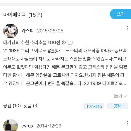
아서 입을 다물고 있는 그녀가 범인으로 지목되고 그녀의 매력에 빠
쓰기
마이페이퍼 (15편)
진 정신과 박사는 그녀를 구해주기 위해 최선을 다한다. 이 범죄의 트
릭은 정말 여주인공이 다 쥐고 있다는 점이 키포인트랄까. 이 작품이
카스피
2015-06-05
메뉴
카의 최고작품이라고 하던데 나는 뒤에 수록된 제 3의 총탄이 더 마
음에 들었다. 밀실에서 발사된 두 발의 총. 그 방에서 총을 쏜 범인은
데카님의 추천 추리소설 100선 ②
자신이 쏜 총이 그를 맞히지 못했다고 주장한다. 둘 중 어느 총이 살인
21 1939 그리고 아무도 없었다 크스티의 대표작중 하나죠.동요속
자의 총인가 고민하는데 날아온 뜻밖의 소식. 피해자는 전혀 다른 제
노래대로 사람들이 차례로 사라지는 스릴을 맛볼수 있습니다.그리고
3의 총탄에 맞은것이다. 이 세번째 총은 어떻게 된것인가를 두고 경
아무도 없었다만 읽겠다면 해문 문고판이 좋고 크리스티 전집을 읽겠
찰들은 고민에 빠진다. 두 작품 다 함정에 빠진 매력적인 여주인공이
다면 황가나 해문 양장본을 고르시면 되지요.한가지 팁은 해문의 경
등장하는데 무사히 사건도 해결하고 사랑도 찾는 둥 전형적인 해피엔
우 양장이나 문고판이나 번역을 똑같습니다. 22 1939 디미트리오스
딩이다. 어떻게 보면 유치한 트릭일수도 있는데 그래도 즐겁게 읽히
의 관 고전 스파이 소설의 걸작이죠.스파이물은 본드만이 있는것이
더보기
는 추리소설이었다. 근데 이 작가의 추리소설의 특징은 정말 탐정이
아니란것을 보여줍니다. 23 1939 빅 슬립 레이먼드 챈들러의 필립
별 특징이 없다. 보통은 연속되는 한 명의 탐정을 내세우기 마련인데
공감 (
10
)
댓글 (3)
마로우가 나오는 대표작이죠.좀더 많은 출판사에 나온것응로 기억하
계속 탐정이 바뀐다. 그나마 펠박사라는 사람이 제일 자주 등장하는
는데 현재는 이 두책만 있는것 같습니다.챈들러의 작품은 6권밖에 없
데 사건이 하루 이틀 사이에 끝나버리기 때문인지 아니면 탐정은 중
으니 북하우스 전집을 모두 사는 것이 좋을듯 싶네요. 24 1942 환상
cyrus
2014-12-29
메뉴
요치 않다고 생각해서인지 탐정들이 그다지 특색이 없이 인상이 흐릿