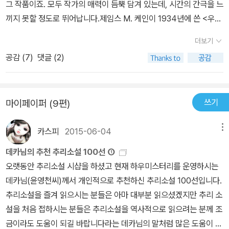
그 작품이죠. 모두 작가의 매력이 듬뿍 담겨 있는데, 시간의 간극을 느
끼지 못할 정도로 뛰어납니다.제임스 M. 케인이 1934년에 쓴 <우편
배달부는 벨을 두 번 울린다>는 어둡고 파괴적인 욕망으로 점철된 작
더보기
품입니다. 챈들러는 케인을 ‘더러운 것을 더럽게 쓰는’ 작가라고 헐뜯
공감 (
7
)
댓글 (2)
었다고 하는데 작품을 읽어보면 왜 그런 표현을 썼는지 알 수 있을 것
같습니다. 정말 이 소설은 파렴치한 밑바닥 인생이 날생선처럼 비릿
한 냄새를 풍기며 펄떡거리는 느낌이 드는 작품이니까요. 개인적으로
쓰기
마이페이퍼 (9편)
챈들러를 좋아하지만 케인에 대한 그의 험담은 ‘질투’의 다른 얼굴이
아니었나?하는 생각이 듭니다.주인공 프랭크와 콜라는 끓어오르는
카스피
2015-06-04
메뉴
욕망을 억제하지 못하는 어리석은 인간입니다. 진부한 비유지만 화려
한 유혹을 거부하지 못하고 불꽃 속으로 뛰어드는 불나방 같은 인물
데카님의 추천 추리소설 100선 ①
들입니다. 윤리와 도덕을 저버린 이들의 거침없는 행태가 때론 거북
오랫동안 추리소설 시샵을 하셨고 현재 하우미스터리를 운영하시는
살스럽고 불쾌하게 느껴지기도 합니다. 하지만 쉽게 책장을 덮을 수
데카님(윤영천씨)께서 개인적으로 추천하신 추리소설 100선입니다.
없는 이유는 파멸의 길을 걷는 어리석은 두 주인공에 대한 공감과 동
추리소설을 즐겨 읽으시는 분들은 아마 대부분 읽으셨겠지만 추리 소
정심 때문입니다. 아무리 윤리와 도덕으로 중무장을 한다고 해도 인
설을 처음 접하시는 분들은 추리소설을 역사적으로 읽으려는 분께 조
간의 내면에는 어둡고 저속하며 끈적거리는 무언가 존재하기 마련입
금이라도 도움이 되길 바랍니다라는 데카님의 말처럼 많은 도움이 되