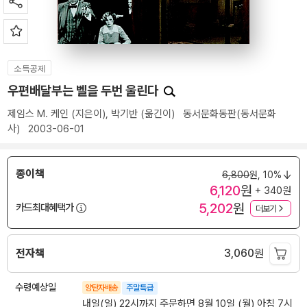
소득공제
우편배달부는 벨을 두번 울린다
제임스 M. 케인
(지은이),
박기반
(옮긴이)
동서문화동판(동서문화
사)
2003-06-01
종이책
6,800
원,
10%
6,120
원
+ 340원
5,202
원
카드최대혜택가
더보기
전자책
3,060
원
수령예상일
양탄자배송
주말특급
내일(일) 22시까지 주문하면 8월 10일 (월) 아침 7시