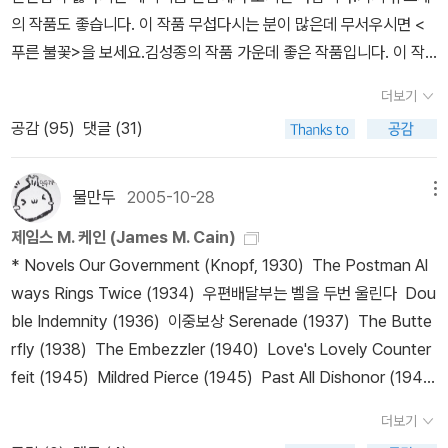
39계단 15. Rafael Sabatini, Scaramouche , 1921 16. Richard
분실된 독약병을 찾아라! 각국 경찰의 추격을 교묘히 따돌리던 범죄
ntly unavailable)Mosley, Walter. Devil in a Blue Dress (Poc
의 작품도 좋습니다. 이 작품 무섭다시는 분이 많은데 무서우시면 <
Connell, “The Most Dangerous Game,” 192417. W. Somers
거물 디미트리오스가 죽었다. 그의 신화적 죄상과 숨겨진 과거를 좇
ket)Muller, Marcia. Edwin of the Iron Shoes (currently unav
푸른 불꽃>을 보세요.김성종의 작품 가운데 좋은 작품입니다. 이 작
et Maugham, Ashenden, or The Secret Agent, 1928 18. Ja
는 박진감 넘치는 드라마가 펼쳐진다. 세계 3대 도서추리소설 중 하
ailable)Neel, Janet. Death's Bright Angel (currently unavail
품 외에도 <피아노 살인>도 좋습니다.딕 프랜시스를 워낙 좋아합니
mes M. Cain, The Postman Always Rings Twice, 1934 우편
더보기
나. 크로이든 공항을 이륙한 파리행 여객기가 착륙했을 때 돈많은 앤
able)O'Connell, Carol. Mallory's Oracle (Jove)Padgett, Abig
다만 이 작품은 진짜 좋습니다.필립 말로를 싫어하지만 이 작품은 좋
배달부는 벨을 두번 울린다 19. Eric Ambler, A Coffin for Dimitrio
공감 (
95
)
댓글 (31)
드루 노인은 이미 목숨이 끊어진 뒤였다. 범인이 살의를 품게 되고 계
ail. Child of Silence (currently unavailable)Paretsky, Sara.
아합니다.렉스 스타우트의 작품 가운데 이 작품을 고른 것은 < 마술
s, 1939 디미트리오스의 관 20. Geoffrey Household, Rogue M
획에 옮기기까지, 실행과 재판과정을 박진감있게 그려낸다. 완전범죄
Deadlock (Dell)Parker, Robert. Looking for Rachel Wallace
사가 너무 많다>가 이 작품의 오마쥬 작품이기 때문입니다.말이 필요
ale, 1939 21.Helen MacInnes, Above Suspicion, 194122. Co
를 노리는 범인과 진실을 파헤치는 탐정의 대결이 흥미진진하다. 쓸
(Dell)Perez-Reverte, Arturo. The Club Dumas (Vintage)Pe
없는 제가 제일 좋아하는 작가와 탐정이 등장하는 작품입니다. 로렌
물만두
2005-10-28
메뉴
rnell Woolrich, The Night Has a Thousand Eyes, 194523. K
쓸한 언덕에 자리한 호텔에 머물고 있던 은퇴한 형사 존 링글로즈는
rry, Thomas. Vanishing Act (Ivy)Peters, Elizabeth. Crocodil
스 블록과 매트 스커더 다음으로 좋아하는 로스 맥도널드의 루 아처
enneth Fearing, The Big Clock, 1946 24. Graham Greene,
제임스 M. 케인 (James M. Cain)
한밤중에 어린아이의 끔찍한 비명소리에 놀라 잠에서 깬다. 천재적
e on the Sandbank (Warner)Peters, Ellis. One Corpse Too
시리즈입니다.미넷 월터스도 좋아하는 작가입니다. 사라 파레츠키의
The Third Man , 195025. Patricia Highsmith, Strangers on
* Novels Our Government (Knopf, 1930) The Postman Al
범인의 예술적 살인과 이를 추적하는 늙은 형사의 숨막히는 추적. 영
Many (Mysterious)Pronzini, Bill. Blue Lonesome (Walker)Q
워쇼스키 시리즈중 최신 작품입니다.이 작품은 트릭면에서라도 꼭 보
a Train, 1950 낯선 승객 26. Jim Thompson, The Killer Inside
ways Rings Twice (1934) 우편배달부는 벨을 두번 울린다 Dou
국 남서부 다트무어를 무대로 펼쳐지는 이든 필포츠의 대표작. 고전
ueen, Ellery. Cat of Many Tails (currently unavailable)Rend
셔야 하는 작품입니다. 스포일러 만땅 썼다가 혼난 작품입니다 ㅠ.ㅠ
Me, 1952 27. Daphne du Maurier, “The Birds,” 1952 28. Ha
ble Indemnity (1936) 이중보상 Serenade (1937) The Butte
몇가지 정보국을 은퇴하여 조용한 생활을 즐기고 있던 앨런에게 협
ell, Ruth. No More Dying Then (Vintage)Rice, Craig. The W
아이라 레빈의 이 작품을 좋아합니다만 이 작가가 이런 작품을 다시
mmond Innes, Campbell’s Kingdom, 1952 29. Jack Finney,
rfly (1938) The Embezzler (1940) Love's Lovely Counter
력 요청이 들어온다. 메신저 보이처럼 작은 소포를 전해주는 임무. 그
rong Murder (International Polygonics)Rinehart, Mary Rob
는 안 쓰더군요 ㅠ.ㅠ앤서니 버클리의 작품 가운데 한 작품입니다. 마
The Invasion of the Body Snatchers, 1954 바디 스내처30. I
feit (1945) Mildred Pierce (1945) Past All Dishonor (194
런데 지정된 도로를 달리다가 고장난 차와 부딪쳐 차에서 내린 순간,
erts. The Circular Staircase (Kensington)Robinson, Peter.
치 동서미스터리북스는 모두 읽어라 같습니다^^;;;이 작품 읽으셨던
an Fleming, From Russia with Love, 195731. Richard Cond
6) The Moth (1948) Sinful Woman (1948) Everybody Do
돌연 저격을 당할 뻔한다. 아이슬란드를 무대로 전개되는 스파이전쟁
Blood at the Root (Avon)Rosen, Richard. Strike Three Yo
가요? 좋습니다. 무조건...절판이라 뺐더니 다시 출판되었어요 ㅠ.
더보기
on, The Manchurian Candidate, 195932. Len Deighton, Th
es It (1949) Jealous Woman (1950) Galatea (1953) The
을 그린 본격 모험소설 세일즈맨 라비넬은 막대한 보험금을 노려 아
u're Dead (currently unavailable)Ross, Kate. A Broken Ves
ㅠ 죠르쥬 심농의 메그레 경감 시리즈는 무조건 읽어야 하는 작품입