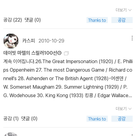
니다. 프랭크와 콜라의 반사회적이며 부도덕한 행위는 우리의 이성과
실것 같아 옮깁니다^^ 1 1841 에드거 앨런 포 단편 포 단편은 보통 모
더보기
도덕관념을 자극하여 불쾌감을 느끼게 합니다. 동시에 우리의 어두운
르가거리의 살인,마리로제 수수꼐끼,잃어버린 편지 3편을 말하는데
욕망을 일깨웁니다. 그들이 저지른 짓을 사회적으로는 용서할 수는
공감 (
22
)
댓글 (0)
이 책에는 포의 단편 대다수가 있기에 다른 책들도 많지만 우선 읽어
없습니다. 하지만 우리 내면에 숨어있는 욕망의 목소리는 두 주인공
보심 좋을것 같네요. 2 1859 흰 옷을 입은 여인 월장석을 쓴 윌키
의 심정을 이해합니다. 심지어 추락을 목전에 둔 그들의 몸부림을 동
콜린즈의 작품입니다.보통은 월장석을 많이 추천하는데 데카님은 흰
카스피
2010-10-29
메뉴
정하기까지 합니다. 독자인 저는 주인공들의 파렴치하고 더러운 게임
옷입은 여인을 추천하셨네요.이 책은 월장석보단 인지도가 떨어지지
데이빗 마렐의 스릴러100선②
에 복잡한 심정으로 최후까지 끌려갈 수밖에 없었습니다. 여기에는
만 읽으셔도 좋을 책이죠.그나저나 다행히 국내에서 2개 출판서에서
계속 이어집니다.26.The Great Impersonation (1920) / E. Philli
힘이 넘치는 간결한 문체로 주인공들의 심리를 강렬하게 묘사하는 케
간행되었네요. 3 1887 주홍색 연구 셜록홈즈의 첫 장편이죠.워낙
ps Oppenheim 27. The most Dangerous Game / Richard co
인의 솜씨도 한몫을 했죠.함께 실린 <이중보상>은 <우편배달부는 벨
많은 출판사에서 나온 책이고 많은 분들이 읽으셨을테지만 개인적으
nnell's 28. Ashenden or The British Agent (1928)-어센덴 /
을 두 번 울린다>와 형제 같은 작품입니다. 솔직히 뜻하지 않게 불성
론 주석달란 셜록홈즈 시리즈가 제일 좋은것 같더군요. 4 1911 브라
W. Somerset Maugham 29. Summer Lightning (1929) / P.
실한 책읽기를 했는데도 대단한 흡입력으로 저를 사로잡았습니다.<
운 신부의 동심 셜록홈즈 연재당시 라이벌이라고 일커려 졌든 브라
G. Wodehouse 30. King Kong (1933) 킹콩 / Edgar Wallace 3
이중보상>의 주인공 허프는 프랭크처럼 작정을 하고 나락으로 떨어
운 신부죠.개인적으론 절판된 북하우스의 5권짜리 브라운 신부 시리
1. The Man of Bronze (1933) / Lester Dent's Doc Savage:
지는 길을 택합니다. 다만 허프는 프랭크와 달리 좀더 절제되고 담담
즈를 구하실수 있으면 한번 읽어보시길 권해 드립니다. 5 1926 애크
더보기
닥 새비지 청동의 사나이. DC 만화로도더 유명32. The Postman
한 태도로 욕망과 손을 잡습니다. 철저한 준비로 완전범죄를 꿈꾸지
로이드 살인 사건 추리소설사에서 공정성 논란을 일으킨 애크로이
공감 (
1
)
댓글 (0)
Always Rings Twice (1934) 우편배달부는 벨을 두 번 울린다 / J
만 우리의 삶에는 예기치 않은 변수가 존재하죠. 아무리철저히 수읽
드 살인사건이지요.크리스티 팬이라면 당연히 읽어보셨을 책인데 시
ames M. Cain 33. Rebecca (1938) 레베카 / Daphne du Maur
기를 한다고 해도 운명이 계획한 길을 완벽하게 읽어낼 수 없습니다.
리즈를 모우시는 분이라면 황가나 해문판중 자신의 입맛에 맞는 책을