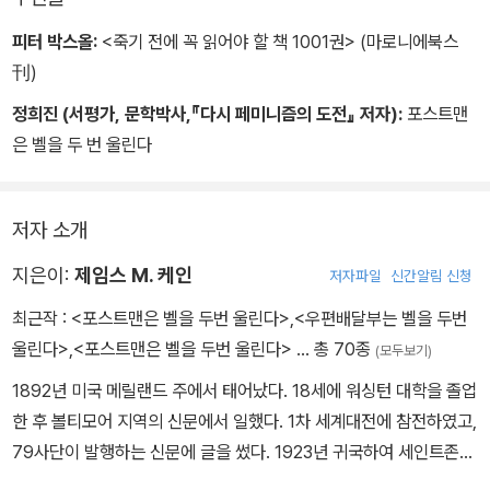
피터 박스올:
<죽기 전에 꼭 읽어야 할 책 1001권> (마로니에북스
刊)
정희진 (서평가, 문학박사,『다시 페미니즘의 도전』 저자):
포스트맨
은 벨을 두 번 울린다
저자 소개
지은이:
제임스 M. 케인
저자파일
신간알림 신청
최근작 :
<포스트맨은 벨을 두번 울린다>
,
<우편배달부는 벨을 두번
울린다>
,
<포스트맨은 벨을 두번 울린다>
… 총 70종
(모두보기)
1892년 미국 메릴랜드 주에서 태어났다. 18세에 워싱턴 대학을 졸업
한 후 볼티모어 지역의 신문에서 일했다. 1차 세계대전에 참전하였고,
79사단이 발행하는 신문에 글을 썼다. 1923년 귀국하여 세인트존스
대학에서 저널리즘을 가르쳤으나 곧 뉴욕으로 이주했다. 그 후 희곡