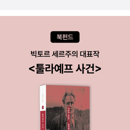
온 소년들51. Anne Rice, Interview with the Vampire, 1976 뱀
urnal, May 1936) 'Brush Fire' (Liberty, 5 December 1936)
로, 미국 탐정작가클럽 최우수 장편상을 수상했다.
있습니다.빠트릴 뻔한 작품입니다. <화차>가 더 좋지만 이 작품으로
파이어와의 인터뷰 52. Robin Cook, Coma, 1977 코마 53. Ken
'Coal Black' (Liberty, 3 April 1937) 'Everything But the Trut
미야베 미유키를 느껴보시기 바랍니다.마술사가 너무 많다도 SF 추
Follett, The Eye of the Needle, 1978 54. Stephen King, Th
h' (Liberty, 17 July 1937) 'Two Can Sing' a.k.a. 'Career in C
리소설입니다. 이 작품도 마찬가지 작품입니다. 재미있으니 꼭 보시
e Dead Zone, 1979 55. John D. MacDonald, The Green Rip
Major' (American, April 1938) 'The Girl in the Storm' (Libert
기 바랍니다.===============================
per, 1979 56. Robert Ludlum, The Bourne Identity, 1980 잃
y, 6 January 1940) 'Money and the Woman' (serialized in Li
======================================
어버린 얼굴 57. Eric Van Lustbader, The Ninja, 1980 58. Tho
berty, 1940) 'Pay-Off Girl' (Esquire, August 1952) 'Cigarett
============최고라고 말하기보다는 제가 지금 있는 책 목록
mas Harris, Red Dragon 1981 레드 드래건59. Tom Clancy, T
e Girl' (Manhunt, May 1953) 담배 파는 여자'Two O'Clock Blo
중에서 생각나는데로 뽑았습니다.한글 파일을 이용해서 소장하고 있
he Hunt for Red October,1984 붉은 10월호 60. Dale Brown,
nde' (Manhunt, August 1953) 'Death on the Beach' (Jack L
는 것과는 다릅니다.그리고 최대한 절판이나 품절도서는 포함시키지
Flight of the Old Dog, 1987 61. Nelson DeMille, The Charm
ondon's Adventure Magazine, October 1958) 'The Visitor'
않으려고 했는데 그 사이 어찌됐는지 모르겠네요.저는 그냥 추리소설
School,1988 62. Dean Koontz, Watchers, 1988 와처스63. K
(Esquire, September 1961)
이면 다 좋아라하기 때문에 왠만하면 다 좋다고 하는 편입니다.무엇
atherine Neville, The Eight, 1988 디 에이트 64. John Grisha
보다 몇 권 읽어나가시면서 스스로 좋아하는 추리소설을 발견하는 기
m, The Firm, 1991 그래서 그들은 바다로 갔다 65. James Patter
쁨을 누리시기 바랍니다.읽다보면 누구는 최고라고 해도 본인은 아닌
son, Along Came a Spider, 1992 스파이더 게임66. Stephen H
경우도 있고 누구는 별로라고 했지만 자신에게는 좋은 작품인 경우가
unter, Point of Impact, 199367. Caleb Carr, The Alienist, 19
있으니까요.그건 님께서 잘 아실테죠.많은 작품들이 서로 겹칩니다.
94이스트 사이드의 남자68. John Lescroart, The Thirteenth J
아가사 크리스티, 모리스 르블랑, 코넌 도일, 엘러리 퀸의 작품은 뺐습
uror, 1994 69. Tami Hoag, Night Sins, 1995 70. David Bald
니다. 이건 기본이거든요.그리고 저 작품 중에 포함 되지 않았지만 좋