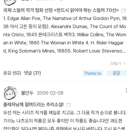
판되어 많은 이들이 읽지 못한 작품입니다. 하지만 외국에서는 여러
고, 벗어날 줄 아는 감독이라는 생각입니다. 이런 감독이 매너리즘에
트렌트는 피살자의 아내도 공범이라는 확증을 잡는다. 하지만 그녀한
an. When the Bough Breaks (Bantam) King, Laurie. The Be
군데서 추천된 작품이니 필히 읽어볼만한 가치가 있는 작품이라고 생
국제 스릴러 작가 협회 선정 <반드시 읽어야 하는 스릴러 70선>
빠져 겉멋부리기의 세계에서 허우적거리지 않았으면 합니다. <박쥐>
테 애정을 느낀 나머지 진상을 기록으로 남기고 떠나 버린다. 그 뒤 다
ekeeper's Apprentice (Bantam)Langton, Jane. Dark Nantu
각됩니다.하지만 이 소설은 하드 보일드이면서 나라는 일인칭 인물이
1. Edgar Allan Poe, The Narrative of Arthur Gordon Pym, 18
는 익사 직전의 조짐이 보였기에 지루했고 아쉬웠습니다.영화가 끝나
시 만난 두 사람. 그녀는 그 자리에서 트렌트의 추리에 승복할 수 없다
cket Noon (Penguin)le Carre, John. The Spy Who Came in
살인을 꾀하는 범죄 소설이기도 하기 때문에 트릭 위주의 본격 추리
38 아서 고든 핌의 모험2. Alexandre Dumas, The Count of Mo
고 극장을 나오는데 뒤에 따라오던여자가 남자친구에게 민망해하며
고 말한다. 인간 욕망과 미묘한 성격 묘사를 융합시켜 긴박감을 더했
From The Cold (Ballantine) Lee, Harper. To Kill a Mockingb
를 좋아하시는 분들은 좀 지루하실 수도 있는 작품입니다. 재미있는
nte Cristo, 1845 몬테크리스토 백작3. Wilkie Collins, The Wom
이러더군요. '미안해~'.미안해할 사람은 아무도 없습니다. 감독이라면
다. 폭주하는 차에 아들을 잃은 미스터리작가 필릭스 레인은 복수를
ird (Warner)Lehane, Dennie. Darkness, Take My Hand (Avo
것은 제목에 우편 배달부는 벨을 두번 울린다고 하는데 소설을 끝까
an in White, 1860 The Woman in White 4. H. Rider Haggar
이런 상황이민망하겠지만요.
위한 완전살인을 계획한다. 편집광적인 아버지의 울분이 놓은 올가미
n)Leonard, Elmore. Get Shorty (Delta)Lochte, Dick. Sleepi
지 읽으셔도 절대 우편 배달부는 나오지 않습니다. 원작 The Postm
d, King Soloman’s Mines, 18855. Robert Louis Stevenson,
속으로 범인은 한발한발 다가온다. 계관시인 세실 D. 루이스가 필명
ng Dog (Poisoned Pen Press)Lovesey, Peter. Rough Cider
an Always Rings의 81년작 영화(잭 니콜슨 주연)가 국내에서 우편
The Strange Case of Dr. Jekyll and Mr. Hyde, 1886 지킬박사
으로 발표한 미스터리 소설이다. 아메리카 탐정작가클럽 수상작. 법
(currently unavailable)MacDonald, John D.. The Deep Blue
더보기
배달부는 벨을 두번 울린다로 영화관에 걸리면서 우리나라 우편 배달
와 하이드 씨 6. Oscar Wilde, The Picture of Dorian Gray, 189
에 위배되는 중절수술이 젊은 처녀를 죽음으로 몰아넣는다. 어머니의
Good-by (Fawcett)MacDonald, Philip. The List of Adrian
공감 (
62
)
댓글 (31)
부 아저씨들이 무척 화를 냈다는 소문이 있습니다. 그럼 도대체 우편
1도리언 그레이의 초상7. Bram Stoker, Dracula,1897 드라큘라
증언으로 중국인 의사가 체포되지만 그는 무고함을 주장한다. 의사
Messenger (currently unavailable)Macdonald, Ross. The C
배달부는 어디로 갔을까요? 사실 Postman에는 우편 배달부,집배원
8. Rudyard Kipling, Kim, 19019. Joseph Conrad, Heart of D
존은 친구의 곤경을 보고 사건해결에 뛰어드는데, 그에게 보이지 않
hill (Vintage/Black Lizard) Maron, Margaret. Bootlegger's D
이라는 뜻 이외에 바람둥이,정부라는 뜻도 있다고 하니 원뜻은 “정부
arkness, 1902 암흑의 핵심 10. Sir Arthur Conan Doyle, The
물만두
2006-02-08
메뉴
는 압력이 가해진다. 작가 자신이 의학부 재학시절 겪은 체험을 소재
aughter (Mysterious)Marsh, Ngaio. Death of a Peer (St. M
(바람둥이)는 (남편 모르게 여자 애인을 만나기 위해 정해둔 암호인)
Hound of the Baskervilles, 1902 바스커빌가의 개11. Erskine C
로 쓴 의학 미스테리물. 55살 초로의 교사가 뒤늦게 젊은 여성을 만
artin's)McBain, Ed. Sadie When She Died (currently unavail
플레져님께 알려드리는 추리소설!
문을 똑 똑 두번 두들긴다” 가 맞는 것 같습니다. 믿거나 말거나요 -국
hilders, The Riddle of the Sands, 1903 12. Edgar Rice Burro
나지만, 그 만남은 곧 파탄에 이른다. 자살하기 위해 올리브 기름병에
able)McClure, James. The Sunday Hangman (currently un
우선 저는 시리즈 작가를 제일로 치고요. 그 다음 작가 순으로 봅니다.
내번역: 우편배달부는 벨을 두번 울린다 - 동서미스터리북스 94 포
ughs, Tarzan of the Apes, 1912 타잔 13. Marie Belloc Lownd
담은 1그램의 독약병을 버스에 깜빡 놓고 내리게 되면서 벌어지는 코
available)McCrumb, Sharyn. If Ever I Return, Pretty Peggy
기리노 나츠오의 작품은 모두 좋지만 이 작품도 좋습니다만 과도한
스트맨은 벨을 두번 울린다 - 시그마 북스 023 (절판)by caspi
es, The Lodger, 1913 14. John Buchan, The 39 Steps, 1915
믹하면서도 서스펜스 넘치는 대추적극. 선의의 피해자가 생기기 전에
-O (Ballantine)Millar, Margaret. Stranger in My Grave (curre
잔인함이 싫다시면 페미니즘 관점에서 보시길 바랍니다.기시 유스케