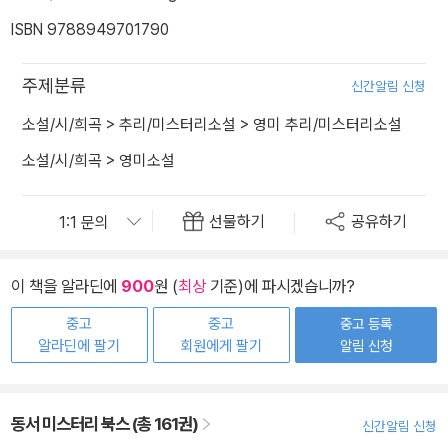
ISBN 9788949701790
주제분류
신간알림 신청
소설/시/희곡
>
추리/미스터리소설
>
영미 추리/미스터리소설
소설/시/희곡
>
영미소설
선물하기
공유하기
이 책을 알라딘에
900
원 (
최상
기준)에 파시겠습니까?
중고
중고
중고 등록
알라딘에 팔기
회원에게 팔기
알림 신청
동서 미스터리 북스 (총 161권)
신간알림 신청