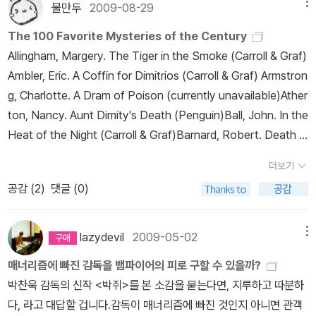
ier's 34. And Then There Were None (1939) - 그리고 아무도
그런데 주인공은 이것마저 알고 있는 듯합니다. 이런 주인공이 모습
물만두
2009-08-29
메뉴
고르시면 되지만 그냥 이 책만 읽어보겠다는 분은 해문 문고판을 추
없었다 / Agatha Christie 35. A coffin For Dimitrios (1939)- 디
이 참으로 인상적입니다. <우편배달부는 벨을 두 번 울린다>는 무려
천해 드립니다. 6 1928 음울한 짐승 일본 추리소설의 시조이자 변격
The 100 Favorite Mysteries of the Century
미트리오스의 관 / Eric Ambler's 36. Rogue Male (1939) / Geo
네 차례나 영화로 만들어졌습니다. 그중 1980년대 초반에 제작된 잭
소설의 시조인 에도가와 란포의 대표작.일본 특유의 변격소설이 무엇
Allingham, Margery. The Tiger in the Smoke (Carroll & Graf)
ffrey Household 37. Above Suspicion (1941) / Helen Mcinn
니콜슨과 제시카 랭 주연의 <포스트맨은 벨을 두 번 울린다>는 꽤 잘
인가를 보여주는 작품입니다. 7 1928 그린 살인 사건 반다인의 대표
Ambler, Eric. A Coffin for Dimitrios (Carroll & Graf) Armstron
es 38. Rear Window (1942) 이창 / Cornell Woolrich's 39. La
알려진 작품이죠. 이 책의 표지로 쓰인 영화 스틸이 바로 이 작품입니
작 그린 살안사건입니다.여러 출판사에서 나온것으로 기억하는데 현
g, Charlotte. A Dram of Poison (currently unavailable)Ather
ura (1943) / Vera Caspary . 40. The Big Clock (1946) / Ken
다. 하지만 이 작품보다1942년작 <강박관념>이 더 유명하죠. 이 작
재는 동서판밖에 없네요.1930~40년대 본격 추리소설 황금기를 대
ton, Nancy. Aunt Dimity's Death (Penguin)Ball, John. In the
neth Fearing 41. The Third Man (1950) 제3의 사나이/ Graha
품은 이탈리아의 거장 루치노 비스콘티의 전설적인 데뷔작으로 지금
표하는 작품으로 필히 읽어보셔야 될 책이죠. 8 1929 독초콜릿 살인
Heat of the Night (Carroll & Graf)Barnard, Robert. Death b
m Greene 42. Strangers on a Train (1950) 낯선 승객 / Patrici
도 회자되는 작품입니다. 케인이 쓴 원작이 사람들에게 얼마나 강렬
사건 앤소니 버클릿의 대표작.한 사건에 대한 6명의 탐정의 독특한
y Sheer Torture (currently unavailable)Barr, Nevada. Track
a Highsmith 43. One Lonely Night (1951) / Mickey Spillan
한 인상을 주었는지 알 수 있는 대목입니다. 아무튼 그런데도 전 케인
더보기
시각이 들어난 책입니다.역시 읽어볼만한 책이죠. 9 1929 붉은 수확
of the Cat (Avon)Blake, Nicholas. The Beast Must Die (cur
e's 44. The Killer inside me (1952) 내 안의 살인마 / Jim Thom
이 쓴 원작은 물론, 영화로 제작된 네 편의 작품조차 보지 못했습니다.
공감 (
2
)
댓글 (0)
하드보일드의 창시자 대쉴 해밋의 붉은 수확이네요.무명의 탐정 콘
rently unavailable) Block, Lawrence. When the Sacred Gin
pson- 최초의 사이코 스릴러 45. The high and the Mighty (19
도대체 제가 그동안 뭘 읽고, 뭘 보고 있었는지 모르겠습니다. 제 그물
티넨탈 욥이 나오는 이 책은 이른바 추리기계가 아닌 살아있는 인간
mill Closes (Avon) Brand, Christianna. Green for Danger (C
53) / Ernest K. Gann 46. Invasion of the Body Snatchers
망이 참으로 성기긴 성긴 모양입니다.다행스럽게도 늦었지만 케인의
이 나오는 작품입니다.대쉴 해밋을 좀더 읽으시겠다면 황가판 대실
arroll & Graf) Brown, Frederic. The Fabulous Clipjoint (curr
lazydevil
2009-05-02
메뉴
(1955) 바디 스내처/ Jack Finney 47 The Wreck of the Mary
원작을 읽었습니다. 원작만 읽고 영화로 만들어진 작품은 그냥 ‘통
해밋시리즈 5권을 추천해 드립니다. 10 1930 맹독 귀족탐정 웸지경
ently unavailable) Buchan, John. The 39 Steps (Dover) Bu
Deare 메리 디어 호의 조난 /Hammond Innes 48. From Russi
과’할 생각이었죠. 그런데 이게 웬걸, 작품을 다 읽고나서 생각이 바뀌
매너리즘에 빠진 감독을 뱀파이어의 피로 구할 수 있을까?
시리즈입니다.도로시 세이어즈의 페르소나 탐정인데 시공사에서 3권
rke, James Lee. Black Cherry Blues (Avon) Cain, James M..
a, with Love (1957) 러시아에서 사랑을~ / Ian Fleming's 007
었습니다. 늦었지만 비스콘티의 <강박관념>을 찾아보기로 마음먹었
박찬욱 감독의 신작 <박쥐>를 본 소감을 묻는다면, 지루하고 따분하
이 나왔으니 모두 읽으시면 좋겠네요(단 절판될수도 있어요ㅜ.ㅜ) 11
The Postman Always Rings Twice (Vintage/Black Lizard)
영화 2탄→국내에서 번역됬지만 절판.첫번째 작품 카지노 로얄은 재
습니다. 뒤에 실려 있는 <이중보상>(<이중배상>?)도 마찬가지입니
다, 라고 대답할 겁니다.감독이 매너리즘에 빠진 것인지 아니면 관객
1931 누런 개 조르쥬 심농의 대표작이죠.이 작품은 여러 출판사에서
Cannell, Dorothy. The Thin Woman (Bantam)Carr, John Di