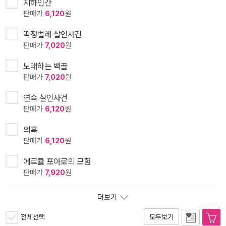
지하인간
판매가
6,120
원
딱정벌레 살인사건
판매가
7,020
원
노래하는 백골
판매가
7,020
원
연속 살인사건
판매가
6,120
원
의혹
판매가
6,120
원
에르큘 포아로의 모험
판매가
7,920
원
더보기
전체선택
모두보기