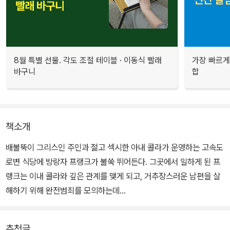
8월 특별 선물. 각도 조절 테이블 · 이동식 빨래
가장 빠르게
바구니
합
책소개
배불뚝이 그리스인 주인과 젊고 섹시한 아내 콜라가 운영하는 고속도
로변 식당에 방랑자 프랭크가 불쑥 뛰어든다. 그곳에서 일하게 된 프
랭크는 이내 콜라와 깊은 관계를 맺게 되고, 거추장스러운 남편을 살
해하기 위해 완전범죄를 모의하는데...
추천글