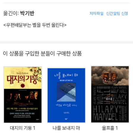
을 발표했으며, 「뉴요커」 편집장으로 일했다. 1931년에 파라마운트
옮긴이:
박기반
저자파일
신간알림 신청
사로부터 시나리오 작가 제의를 받고 할리우드로 이주했다. 1934년
발표한 첫 소설 <포스트맨은 벨을 두 번 울린다>이 공전의 히트작이
<우편배달부는 벨을 두번 울린다>
되었다. 이 소설은 할리우드에서 두 차례나 영화화되어 큰 성공을 거
두었다. 이후 <배액 보상>, <세레나데>, <밀드리드 피어스> 등의 작
품을 발표했다. 1977년 알코올중독으로 사망했다.
이 상품을 구입한 분들이 구매한 상품
대지의 기둥 1
나를 보내지 마
울프홀 1