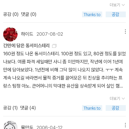
남편을 죽이는 떠돌이 프랭크의 비정한 행동을 파헤쳐 찰나적인 생활
가 이야기는 허약하기만 합니다. 애초에 박찬욱 감독에게 잘 짜인 플
정이 등장한 책이죠.역시나 걸작중 하나!! 16 1937 화형법정 불가
더보기
Dick. Whip Hand (Jove) Fremlin, Celia. The Hours Before D
의 헛됨을 건조한 문체로 그렸다. 이 작품은 A. 카뮈의 《이방인(194
롯을 기대하는 것이 현명치 못한 짓이겠지만 최소한 작품을 끝까지
사의한 추리소설의 대가 존 딕슨 카의 대표작중 하나죠.명탐정은 안
공감 (
0
)
댓글 (0)
awn (Academy Chicago)George, Elizabeth. A Great Deliver
2)》에 영향을 미쳤다. 그 밖에 《세레나데(1937)》 《밀드렛 피어스(1
끌고 가는 힘은 존재해야합니다. 그런데 그렇지 못했습니다. 이야기
나오지만 역사나 카의 대표작답게 으시시합니다.동서판은 70년대풍
ance (Bantam)Gilbert, Michael. Smallbone Deceased (curr
941)》 등이 있다. -추천:9 일본 독자들이 뽑은 서양 고전 미스터리 1
가 거칠다보니 감독의 스타일이 더욱 눈에 잘 들어오기는 하더군요.
번역이라 편하게 읽으시려면 엘릭시르를 추천합니다. 17 1938 유다
ently unavailable)Grafton, Sue. 'A' is for Alibi (Bantam)Grah
00 일본 EQ 독자들이 뽑은 미스터리 100 CWA 추천 베스트 미스터
하이드
2007-08-02
메뉴
하지만 눈에 보이는 건 스타일의 과잉이었습니다. 국적 불명의 의상
의 창 카의 또다른 걸작!! 근데 절판... 18 1938 야수는 죽어야 한다
am, Caroline. The Killings at Badger's Drift (currently unava
리 100 MWA 추천 베스트 미스터리 100 IMBA 추천 베스트 미스터
과 세트, 배우들의 과장된 연기, 문어체식 대사, 과도한 카메라 이동,
니콜라스 블레이크의 대표작! 아들을 잃은 아버지의 처절한 복수극이
간만에 담은 동서미스테리
ilable)Grimes, Martha. The Man With the Load of Mischief
리 100 H.R.F 키팅의 리스트 줄리앙 시몬즈의 미스터리 리스트 1 부
반복되는 엇박자 편집, 고상함과 천박함을 오가는 음악, 태어나서 한
죠.단 블레이크에 대한 국내 인지도가 없어 많은 분들이 모르는 걸작
160권 정도 나온 동서미스테리. 100권 정도 있고, 80권 정도를 읽었
(currently unavailable)Hammett, Dashiell. The Maltese Fal
쥬의 고전 추리소설 추천 헤이크래프트의 리스트 1 -알라딘 평가: -책
번도 해본적 없는 마작, 붉은 핏빛 바다에 헤엄치는 고래의 이미지...
입니다. 19 1938 레베카 고딕풍의 작품이어서 상당히 오래되었을
나보다. 여름 파격 세일때만 사니 좀 미안하지만, 작년에 이어 1년여
con (Vintage) Hare, Cyril. An English Murder (currently una
소개: 방랑자 프랭크가 불쑥 뛰어든 고속도로변 샌드위치 식당은 배
솔직히 지겨웠고 무슨 의미인지 모르겠고, 알고 싶지도 않았습니다.
거란 생각이 있었는데 1938년 작이네요.본격 추리소설이라고 하기
만에 담아보았다. 1년전에 비해 그닥 많이 나오지 않았다. ㅜㅜ 계속
vailable)Harris, Thomas. The Silence of the Lambs (St. Ma
불뚝이 그리스인 주인과 젊고 섹시한 미모의 아내 콜라가 경영하는
영화 속의 배우들만 울고, 웃고, 떠들고 심각하다는 생각이 들었습니
에는 그렇지만 읽는분에 따라서는 재미있을 것 같은 책이죠. 20 193
계속 나오길 바라면서 물적 증거를 끌어모은 뒤 진상을 추리하는 프
rtin's) Hiaasen, Carl. Tourist Season (Warner)Highsmith, Pa
가게.이곳에서 일하게 된 프랭크는 요염한 콜라와 깊은 관계를 맺고
다. <올드보이>가 성공할 수 있었고 관객들의 열광적인 지지를 얻어
8 요리사가 너무 많다 슈퍼 울트라 안락의자 탐정이자 미식가인 네
랑스 탐정 아노. 큰어머니의 막대한 유산을 상속받게 되어 살인 혐의
tricia. The Talented Mr. Ripley (Vintage) Hill, Reginald. On B
거추장스러운 남편을 살해하기 위한 완전범죄를 계획하는데... 1930
낼 수 있었던 건 바로 이야기의 힘이 크지 않았나 싶습니다. 탄탄한 힘
로 울푸의 대표작!! to be continue~~
를 뒤집어 쓴 아름다운 처녀를 위해, 집요하고 음험한 범인의 정체를
eulah Height (Dell)Hillerman, Tony. A Thief of Time (Harper
년 미국을 무대로 폭력과 성적인 배신행위를 순문학적 밀도높게 그려
더보기
이 감독의 스타일을 더욱 돋보이게 만들었던 거니까요. 참 이야기의
밝혀낸다. 신랄하면서도 경쾌한 유머를 늘어놓는 탐정과 범인의 심리
Paperbacks) Himes, Chester. Cotton Comes to Harlem (Vi
낸 하드보일드 거작 ▶우편배달부는 벨을 두번 울린다는 우리에게는
공감 (
1
)
댓글 (4)
힘이란 게 ‘반전’을 의미하는 것은 아니란 건 부연할 필요는 없을 거
게임이 돋보인다. 엘러리 퀸의 국가 시리즈동서미스테리에서 나온
ntage)Innes, Michael. Hamlet, Revenge (currently unavaila
사실 소설보다는 영화로 더 잘 알려진 작품인데 국내에서는 70년대
같습니다.개인적으로 박찬욱 감독은 대한민국에서 가장 창조적인 연
엘러리 퀸은 국가 시리즈를 빼고 다 모았다. <그리스관의 비밀>이 해
ble)James, P.D.. An Unsuitable Job for a Woman (Warner)
말 동서에서 한번 90년대 중반에 시공사에서 한번 출간되었다 곧 절
출을 하는 감독이 아닌가 싶습니다. 무슨 말인고 하니 관습을 이용하
문판으로 있지만, 동서미스테리로 구입 부호 피살사건 수사에 나선
Kellerman, Faye. The Ritual Bath (Avon)Kellerman, Jonath
물만두
2006-04-12
메뉴