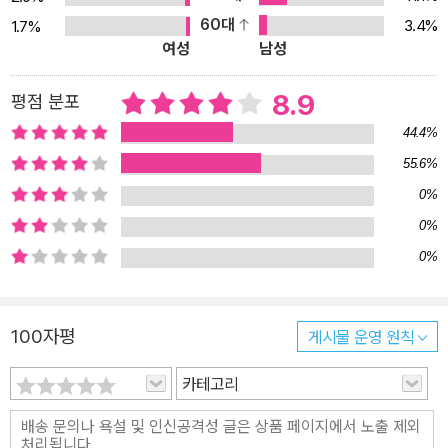
60대
3.4%
1.7%
여성
남성
8.9
평점 분포
44.4%
55.6%
0%
0%
0%
100자평
게시물 운영 원칙
카테고리