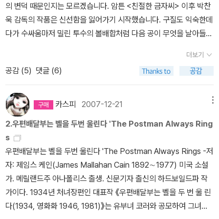
간49. The guns of Navarone (1957) 나바론 요새 / Alistair Ma
다. 빌리 와일더가 연출하고 레이먼드 챈들러가 각색한 영화 <이중배
의 변덕 때문인지는 모르겠습니다. 암튼 <친절한 금자씨> 이후 박찬
나왔는데 비슷한 책 제목이 여러개여서 현재 열린책들 것밖에 모르겠
ckson. The Three Coffins (currently unavailable) Caudwell,
cLean 50. The Manchurian Candidate (1959) 맨츄리언 캔디
상>도 꼭 찾아볼 생각입니다.
욱 감독의 작품은 신선함을 잃어가기 시작했습니다. 구질도 익숙한데
네요.어느 출판사것을 읽으셔도 무방하지만 열린책들이 심농의 작품
Sarah. Thus Was Adonis Murdered (Dell)Chandler, Raymon
데이트 / Richard Condon 스릴러답게 소설로는 국내어서 번역되
다가 수싸움마저 밀린 투수의 볼배합처럼 다음 공이 무엇을 날아들지
을 선집으로 내놓았으니 심농이 마음에 드신다면 열린책들 시리즈를
d. The Big Sleep (Vintage) Christie, Agatha. The Murder of
지 않았지만 영화로 유명한 작품들이 정말 많네요.by caspi
예상이 가능하니 밋밋하고 싱거울 수밖에 없습니다. 화면에서는 피가
추천해 드립니다. 12 1932 Y의 비극 제가 좋아하는 퀸의 Y의 비
Roger Ackroyd (HarperPaperbacks) Connelly, Michael. Th
더보기
뿜어져 나오고, 뼈가 부러지고, 목이 꺾이고, 여배우의 젖가슴이 심심
극입니다.퀸의 또다른 명탐정 도루르 레인이 나온 책으로 흔히 세계
e Concrete Blonde (St. Martin's) Constantine, K.C.. The M
공감 (
5
)
댓글 (6)
치 않게 보이고, 남자 배우의 성기가 노출되는데도 말입니다.<박쥐>
3대 추리소설중 하나라고 일컬어지는 책입니다.여러 출판사에서 나
an Who Liked Slow Tomatoes (David R. Godine)Crais, Rob
를 보면 떠오른 레퍼런스는 비스콘티의 <강박관념>(혹은 케인의 <
왔지만 컬렉션하기 좋은 책은 시공사 것이죠. 13 1932 이집트 십자
ert. The Monkey's Raincoat (Bantam) Crispin, Edmund. Th
우편배달부는 벨을 두 번 울린다>)과 여러 뱀파이어물, 70년대 한국
가 미스터리 퀸의 초기 대표작인 이집트 십자기의 비밀입니다.본격
카스피
2007-12-21
메뉴
e Moving Toyshop (Penguin)Crombie, Deborah. Dreaming
영화(혹은 <여죄수 사소리> 시리즈 같은 일본영화), 크리스티의 소
추리를 극한으로 몰아붙인 작품으로 역시 본격추리소설 황금기의 대
of the Bones (Bantam)Crumley, James. The Last Good Kis
2.우편배달부는 벨을 두번 울린다 'The Postman Always Ring
설 등이 박찬욱 감독 식으로 ‘우스꽝스럽게’ 뒤섞여 있습니다. 문제는
표작이죠.본격소설 애호가라면 필히 읽어봐야 될 책으로 여러출판사
s (Vintage)Dickinson, Peter. The Yellow Room Conspiracy
s
앞서 이야기한 것처럼 각 작품에서 빌려 온 아이디어가 그냥저냥 조
에서 나왔지만 이른바 국명 시리즈 9권이 모두 나온것은 시공사본이
(currently unavailable)Doyle, Arthur Conan. The Hound of
우편배달부는 벨을 두번 울린다 'The Postman Always Rings -저
화를 이루는 수준에 머무릅니다.솔직히 기대했던 뱀파이어와 팜므파
유일합니다.따라서 퀸의 국명시리즈를 모두 읽으시려면 시공사로 고
the Baskervilles (Berkley) DuMaurier, Daphne. Rebecca (A
자: 제임스 케인(James Mallahan Cain 1892∼1977) 미국 소설
탈의 캐릭터는 평범하기 그지없었습니다. 뱀파이어의 고뇌를 더욱 흥
고~~ 14 1934 우편 배달부는 벨을 두 번 울리지 않는다. 케인의 우
von) Dunning, John. Booked to Die (Avon)Elkins, Aaron. Ol
가. 메릴랜드주 아나폴리스 출생. 신문기자 출신의 하드보일드파 작
미롭게 맛보려거든 앤 라이스의 '뱀파이어 연대기'를 읽는 것이, 악녀
편배달부는 벨을 두번 울리지 않는다.책 내용탓에 국내에선 우편배달
d Bones (Mysterious)Evanovich, Janet. One for the Mone
가이다. 1934년 처녀장편인 대표작 《우편배달부는 벨을 두 번 울 린
를 만나려거든 케인의 소설을 보는 것이 훨씬 즐거울 겁니다. 그러니
부들이 반발해 포스트맨이라고 제목이 바뀌었다는 전설이 있습니
y (HarperPaperbacks) Finney, Jack. Time and Again (Scrib
다(1934, 영화화 1946, 1981)》는 유부녀 코러와 공모하여 그녀의
까 <박쥐>는 어느 것도 기대에 충족시켜주지 못하고 있습니다.게다
다. 15 1934 크로이든발 12시 30분 천재 탐정이 아닌 발로 뛰는 탐
ner) Ford, G.M.. Who in Hell Is Wanda Fuca? (Avon)Francis,