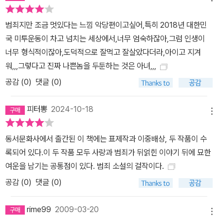
범죄지만 조금 멋있다는 느낌 악당편이고싶어,특히 2018년 대한민
국 미투운동이 차고 넘치는 세상에서,너무 엄숙하잖아,그럼 인생이
너무 형식적이잖아,도덕적으로 잘먹고 잘살았다더라,아이고 지겨
워,,,그렇다고 진짜 나쁜놈을 두둔하는 것은 아녀,,,
공감 (
0
)
댓글 (0)
피터뽕
2024-10-18
메뉴
동서문화사에서 출간된 이 책에는 표제작과 이중배상, 두 작품이 수
록되어 있다.이 두 작품 모두 사랑과 범죄가 뒤얽힌 이야기 뒤에 묘한
여운을 남기는 공통점이 있다. 범죄 소설의 걸작이다.
공감 (
0
)
댓글 (0)
rime99
2009-03-20
메뉴