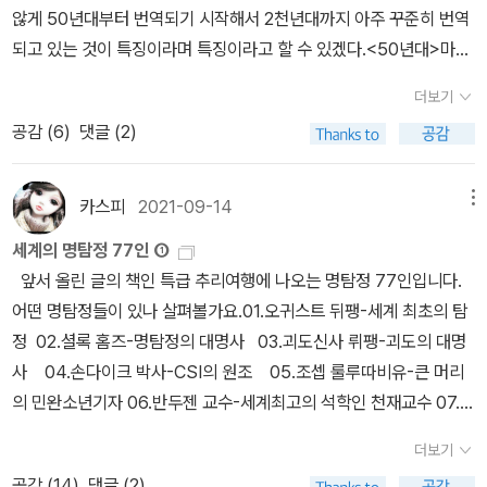
티를 양상할법도 하지만 말이다. 캐릭터라기 보다는 사건 진행을 설
않게 50년대부터 번역되기 시작해서 2천년대까지 아주 꾸준히 번역
명하기 위한 수단인 여비서 델라라던가, 어린척 하며 입만 열면 거짓
되고 있는 것이 특징이라며 특징이라고 할 수 있겠다.<50년대>마의
말인 이바 글리핀이라던가, 이 시리즈에 등장하는 여성들이 '이보다
함정(1957년 원제 불명)-출판사 불명<60년대>신부의 호기심(196
더보기
더 한심할 수 없다' 인 것은 사실이지만, 정말 말그대로 술술 넘어가는
1년The Case of the Curious Bride -기묘한 신부 추정)-신생대
책이니, 가끔 불량식품 먹는 기분으로 읽어주고 싶을 때가 있는 것이
공감 (
6
)
댓글 (2)
중문고정직한 피고(1961년 he Case of the Negligent Nymph)-
다. 작가가 작품을 삼일만에 썼네, 사일만에 썼네 할때 독자의 반응은
신생대중문고비로드의 손톱(1962년)-문선각 세계명작추리문학전
'대단해!'이거나 '역시!' 둘 중 하나일텐데, 얼 스텐리 가드너가 사일만
집 7권ㅂ비로오드의 손톱(1962년)-보진재 세계추리소설명작전집
카스피
2021-09-14
메뉴
에 썼다는 이 작품에 대한 평가는 이 책을 읽는 독자에게 맞긴다. 이
5권렉스터가의 후예(1966년)-양문사영원한 도망자(1966년)-양문
세계의 명탐정 77인 ①
책의 빼 놓을 수 없는 좋은 점은 책 뒷편에 '카가미'라는 (아마도 일본
사고독한 여상속인(1966년)-양문사외 추가 2권<70년대>토라진
앞서 올린 글의 책인 특급 추리여행에 나오는 명탐정 77인입니다.
인) 평론가의 얼 스텐리 가드너론이 나와 있는 것인데, 이것이 꽤
아가씨(1974년)-하서추리문고빌로오도의 손톱(1977년)-동서추리
어떤 명탐정들이 있나 살펴볼가요.01.오귀스트 뒤팽-세계 최초의 탐
나 알차다. 그것을 읽고 얼 스텐리 가드너를 덜 미워하기로 했다.
문고페르시아 고양이(1977년)-동서추리문고기묘한 신부(1977년)
정 02.셜록 홈즈-명탐정의 대명사 03.괴도신사 뤼팽-괴도의 대명
-동서추리문고 대담한 의혹(1978년)삼중당 추리문고<80년대>주
사 04.손다이크 박사-CSI의 원조 05.조셉 룰루따비유-큰 머리
인없는 지문(1980년 원제 고독한 여상속인)-일광사심야의 총성(19
의 민완소년기자 06.반두젠 교수-세계최고의 석학인 천재교수 07.브
80년 원제 영원한 도망자)-일광사검은 유혹(1980년원제 대다한 유
라운 신부- 08.엉클 애브너-미 서부 개척시대의 신앙심 깊은 목장주
혹)-일광사환상의 재난(1986년 원제불명)-진화당말더듬이 주교(19
더보기
탐정 09.에르큘 포와르-셜록홈즈와 쌍벽을 이루는 벨기에 명탐정 1
86년)-자유추리문고기묘한 신부(1988년)- 일신 추리문고행운의
공감 (
14
)
댓글 (2)