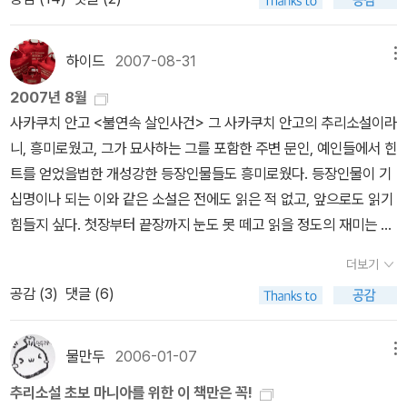
0.프렌치 경감-알라비아 타파의 명수 11.사이먼 템플러-뤼팽에 버금
다리미녀(1988년)-문공사의안살인사건(1988년)-문공사관리인의
가는 성자 도둑 12..엘러리 퀸-미국을 대표하는 황금시대 본격추리를
고양이(1988년)-문공사제3의 공포(원제:오리익사사건)-엠마뉴엘
대표적 명탐정 13.미스 마플 14.도르리 레인-귀머러기 명탐
하이드
2007-08-31
메뉴
출판사<90년대>미녀의 다리(1992년원제 행운의 다리미녀)=세진
정 15.페리 메이슨-법정 추리물의 대표적인 탐정인 파이터형 변호
출판사예정된 살인(1992년 원제 의안살인사건)-세진출판사무서운
2007년 8월
사 16.존 J 멀룬 17.긴다이치 고오스케-소년탐정 김전일의 할아버
사람들(1992년원제 토라진 아가씨)-세진출판사막대한 유산(1992
사카쿠치 안고 <불연속 살인사건> 그 사카쿠치 안고의 추리소설이라
지 18.제임스 본드-스파이의 대명사 19.스티브 카렐라-87
년 원제 관리인의 고양이)-세진출판사토라진 아가씨(1992년)-해문
니, 흥미로웠고, 그가 묘사하는 그를 포함한 주변 문인, 예인들에서 힌
분서의 대표형사 20.메이비스 세들리츠 1~20까지 선정된 명탐
세게추리 수작선<이천년대>말더듬이 주교(2003년)-동서DMB기
트를 얻었을법한 개성강한 등장인물들도 흥미로웠다. 등장인물이 기
정중에서 국내에 번역되지 않은 명탐정은 사이먼 템플러와 존 J멀룬
묘한 신부(2003년)-동서DMB비로드의 손톱(2003년)-동서DMB
십명이나 되는 이와 같은 소설은 전에도 읽은 적 없고, 앞으로도 읽기
그리고 메이비스 세들리트 3명이네요.이중 영화로 나온 사이먼 템플
토라진 아가씨(2004년)-해문베스트7벨벳속의 발톱(2022년)-엘
힘들지 싶다. 첫장부터 끝장까지 눈도 못 떼고 읽을 정도의 재미는 아
러를 제외한 나머지 2명은 정말 모르겠네요.아무튼 셜록홈즈나 뤼팽
렉시르E.S 가드너의 페리 메이슨(변호사)시리즈는 의외로 국내에서
니였지만, 의미 있고, 기억에 오래오래 남을 책존 딕슨 카 <세 개의 관
브라운 신부 포와로와 미스 마플은 전 작품이 번역되었고 엘러리 퀸
더보기
50년부터 2020년까지 꾸준하게 번역되고 있는 것은 국내 인지도가
>밀실 살인의 거장. <황제의 코담배값>과 <모자 수집과 사건>에 이
과 긴다이치 코오스케도 상당히 많은 작품이 번역되었네요.하지만 저
공감 (
3
)
댓글 (6)
낮은 것에 비해서 놀랍기 그지 없는데 이는 거의 코난 도일의 셜록 홈
어 세번째 읽는 존 딕슨 카의 작품이다.꽤나 유명하고 인지도 있는 작
기 번역된 책중에서도 절판된 책들이 많이 있으니 읽고 싶으신 분들
즈나 애거서 크리스티의 포와로나 미스 마플 그리고 르블랑의 아르센
품이지만, 그닥 재미있게 보지는 못했다. 다만, 존 딕슨 카를 무조건
은 조속히 읽어보시면 좋을듯 싶습니다.by caspi
뤼팽과 같은 정도의 레벨이라고 할 수 있다.(물론 홈즈나 포와로/마
좋아하기로 마음먹기 시작한 작품이고, 딕슨 카 특유의 으시시한 분
물만두
2006-01-07
메뉴
플,뤼팽은 거읙 국내에 전집으로 다 번역되었으니 일대일로 비교하기
위기도 일품이다. 스텐리 엘린의 <제8지옥> 간혹, 내가 좋아하는 리
추리소설 초보 마니아를 위한 이 책만은 꼭!
는 그렇지만 페리 메이슨 시리즈도 50년대부터 지금까지 꾸준히 번
뷰어들과 극단적으로 호오가 갈리는 작품이 있다. 아주 간혹. 이 작품