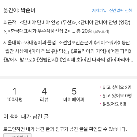
속하는 이들을 주로 변호하며 ‘약자들의 우군’이라는 평을 받기도 했
옮긴이:
박순녀
저자파일
신간알림 신청
다. 변호사로 유능했던 가드너는 금전적인 이유로 펄프 잡지에 투고
나는 다만 당신이 이 사무소에서 어떤 입장에 서 있는 가를 이야기하
를 결심했다. 그는 본업에 충실하면서도 틈틈이 소설을 집필했고, 마
고 있는 겁니다.
최근작 :
<단비야 단비야 안녕 (무선)>
,
<단비야 단비야 안녕 (양장)
침내 ‘찰스 M. 그린’이라는 필명으로 데뷔한다. 가드너는 ‘소설 공
당신은 사건이며, 사건 이외의 아무 것도 아니오.-295쪽
>
,
<한국대표작가 우수작품선집 2>
… 총 20종
(모두보기)
장’이라 불릴 정도로 다작을 한 것으로도 유명한데, 그중에서도 ‘페리
서울대학교사대영어과 졸업. 조선일보신춘문예 《케이스워카》 등단.
메이슨’ 시리즈는 가장 성공적이었다고 할 수 있다. 시리즈 첫 작품인
「월간 사상계 《아이 러브 유》 당선」 《로렐라이의 기억》 《어떤 파리》
『벨벳 속의 발톱』에는 법정에서의 재판 장면이 등장하지는 않지만,
《밤에서 밤으로》 《칠법전서》 《엘리제 초》 《먼 나라의 강》 《마리아의
도심을 분주하게 뛰어다니며 사건을 해결하는 페리 메이슨의 활약상
간통》 《이중섭을 찾아서》 《영가(靈歌)》 《숲속에 가슴속에》 《시간
이 속도감 있게 펼쳐진다. ☆수상력☆ 1952년 미국추리작가협회 에
의 기둥》 대하장편소설 《인간운명》 등이 있다. 「현대문학상수상·월간
드거상 최우수 범죄 실화 부문 수상
현대문학」 「한국문학상수상·한국문인협회」 「제1회 춘원문학상수상·
읽고 싶어요 2명
1
4
5
동서문화사」
읽고 있어요 0명
100자평
리뷰
마이페이퍼
읽었어요 6명
이 책에 내가 남긴 글
로그인하면 내가 남긴 글과 친구가 남긴 글을 확인할 수 있습니다.