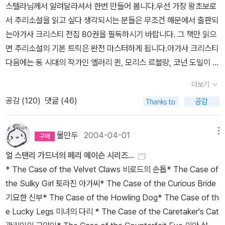
스텔라님께서 알려달라셔서 한번 만들어 봅니다.우선 가장 왕초보로
역 되었다는 사실로는 서로 비교할 만 하다 하겠다)메이슨 시리즈가
이 그랬다.이건 뭐, 추리소설도 아니고, 이야기 자체도 지루해서 읽느
서 추리소설을 읽고 싶다 생각되시는 분들은 무조건 해문에서 출판되
50~60년대에 의외로 국내에 많이 번역된 것은 아무래도 메이슨 시
라고 혼났는데, 좋게 본 분들도 많다. 스텐리 엘린의 단편집도 재미있
는아가사 크리스티 전집 80권을 필독하시기 바랍니다. 그 책만 읽으
리즈가 30년도 부터 간행되었고 TV드라마화 되었기 때문에 당시 미
게 봤더랬는데, 속상하다. 요코미조 세이죠의 긴다이치 시리즈의 대
면 추리소설의 기본 트릭은 완전 마스터하게 됩니다.아가사 크리스티
군이 국내에 주둔하고 있던 영향 탓에 일찍부터 국내에 번역된 것이
망의 첫번째 작품. <혼징 살인사건>과 <나비부인사건>이 들어 있다.
다음에는 동 시대의 작가인 엘러리 퀸, 모리스 르블랑, 코넌 도일이 되
아닐까 싶다.하지만 페리 메이슨 시리즈가 86권이나 간행되었고 또
두 중편다 무지하게 재미있게 읽었다. 근데, 동서 미스테리의 저 표
겠죠.아, 순서를 바꿔서 코넌 도일과 모리스 르블랑 작품을 먼저 시작
50년대부터 지금까지 꾸준하게 번역되고 있지만 의외로 번역된 작품
지... 첼로 상자에 든 나비부인, 옷 입고 발견되었는데, 왜 표지에는 벌
더보기
해도 좋습니다.코넌 도일모리스 르블랑 엘러리 퀸 이 작가들의
은 몇개 되지 않다.즉 한 소설이 여러 출판사에서 각기 다른 이름으로
거벗고 있냐고? 동생이 지적해주었다. 크크크 재미도 재미고, 기억에
공감 (
120
)
댓글 (46)
책을 읽은 뒤에는 동서미스터리북스에 등장하는 새로운 작가의 작품
출간되었기에 생각보다 많이 번역된 것으로 착각 할 수 있는 것이다.
오래 남는 책이 좋은 책이다. 엘러리 퀸 <X의 비극>내게 있어서는 엘
들과 새로운 작품들을 골라 읽으시면 됩니다.탐정으로 대표되는 레이
국내에 번역된 페리 메이슨 시리즈의 원제는 아래와 같다.1.빌로드의
러리 퀸의 재발견이라고 해도좋을만큼 감탄에 감탄을 하며 알파벳 시
먼드 챈들러의 필립 말로 시리즈그 뒤를 잇는 로스 맥도널드의 루 아
손톱( The Case of the Velvet Claws 1933)>5번 출간▶비로도
물만두
2004-04-01
메뉴
리즈를 재미나게 읽었다. 근데, 내가 이 책을 두 번째 읽었다는 거. 내
처 시리즈가볍게 읽을 수 있는 얼 스탠리 가드너의 페리 메이슨 시리
의 손톱(문선각 1962)/비로오드의 손톱(보진재 1962)/빌로오드의
용이 거의 하나도 생각 안 났다는 거...는 문제도 아니다. 드루리 레인
얼 스탠리 가드너의 페리 메이슨 시리즈...
즈가 있습니다.또한 각 나라별로 상을 수상한 작품도 있고 사회파나
손톱(동서추리 1977)/비로도의 손톱(동서DMB 2004)/벨벳속의
이라는 우아하고, 세련되고, 현학적이고, 어딘가 신화적인 면모를 풍
* The Case of the Velvet Claws 비로드의 손톱* The Case of
범죄소설로 나뉘는 요즘 작품도 있읍니다.추리소설도 작가마다 선호
발톱(엘렉시르 2022)2.토라진 아가씨(The Case of the Sulky Gi
기는 노탐정. 완전히 반해버렸다. 이야기의 트릭과 생생한 등장인물,
the Sulky Girl 토라진 아가씨* The Case of the Curious Bride
도가 다르고 각기 비슷한 내용이라도 취향이 다를 수 있으니 각자가
rl 1933)>4번 출간▶토라진 아가씨(하서 1974)/무서운 사람들(세
마지막까지 꽉 짜인구성. 흠잡을 곳 없는독서경험.쿄고쿠 나츠히코 <
기묘한 신부* The Case of the Howling Dog* The Case of th
좋아하는 장르와 작가를 발견하는 기쁨을 누리기시 바랍니다.각 시리
진 1992)/토라진 아가씨(해문 1992)/토라진 아가씨(해문 2004)3.
광골의 꿈><망량의 상자>의 여운이 너무나 강렬하고, 길어서, 필연
e Lucky Legs 미녀의 다리 * The Case of the Caretaker's Cat
즈는 시리즈... 작가의 작품목록은 작가의 작품 목록 지금 안 읽으면
행운의 다리 미녀(The Case of the Lucky Legs 1934)>2번 춝
적으로 실망할 수 밖에 없었던 책. 그럼에도 불구하고, 단숨에 투덜거