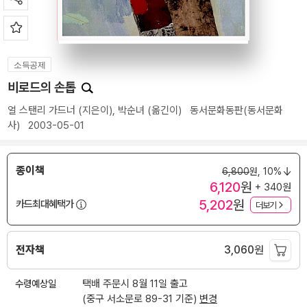
소득공제
비로드의 손톱
얼 스탠리 가드너
(지은이),
박순녀
(옮긴이)
동서문화동판(동서문화
사)
2003-05-01
종이책
6,800
원,
10%
6,120
원
+ 340원
5,202
원
카드최대혜택가
더보기
전자책
3,060
원
수령예상일
택배 주문시 8월 11일 출고
(중구 서소문로 89-31 기준)
변경