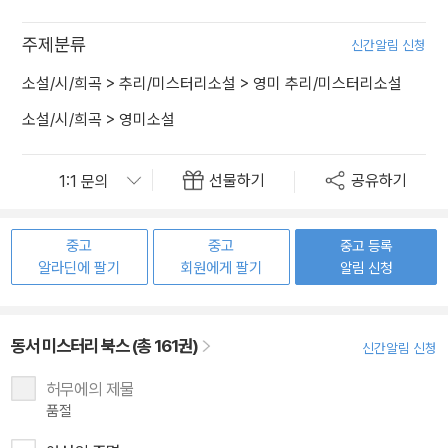
주제분류
신간알림 신청
소설/시/희곡
>
추리/미스터리소설
>
영미 추리/미스터리소설
소설/시/희곡
>
영미소설
선물하기
공유하기
중고
중고
중고 등록
알라딘에 팔기
회원에게 팔기
알림 신청
동서 미스터리 북스 (총 161권)
신간알림 신청
허무에의 제물
품절