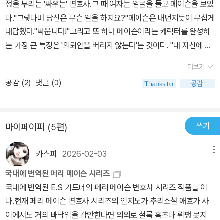
정을 부리는 '싸우는' 변호사.그 때 여자는 얼굴을 들고 메이슨을 보았
다."그렇다며 당신은 무슨 일을 하지요?"메이슨은 내던지듯이 무섭게
대답했다."싸웁니다!"그리고 또 하나 메이슨이라는 캐릭터를 완성하
는 가장 큰 특징은 '의뢰인을 버리지 않는다'는 것이다. "내 자신에 대
한 의무지. 나는 돈으로 고용되는 투사야. 의뢰인을 위해 싸우는 게 일
더보기
이지. 나에게 사건을 의뢰하는사람은 대부분 정직하지 못해. 그러니
공감 (
2
)
댓글 (0)
까 의뢰인이 되는 거지. 모두가 제가 파놓은 함정에 빠져서 괴로워하
는 사람들이야. 그러한 사람들을 고통으로부터 건져내는 게 내 직업
이야. 그러니까 의뢰인에게는 정직하게 대하지 않으면 안 돼. 저쪽이
쓰기
마이페이퍼 (5편)
나에게 정직하게 대해 주기를 기대하기는 어렵지만 말야."정의로운
행동파 투사인 메이슨은 <비로드의 손톱>에서 의뢰인을 구하려다 살
카스피
2026-02-03
메뉴
인누명까지 쓰고 기자, 형사, 탐정에게 쫓기는 몸이 된다. 의뢰인은 비
로드 안에 손톱을 감춘듯한 요부 이바 글리핀이다. 사건에 기민하고
국내에 번역된 페리 메이슨 시리즈
억울하게 대응하는 페리 메이슨과 그의 유능한 비서 델라 스트리트
국내에 번역된 E.S 가드너의 페리 메이슨 변호사 시리즈 작품들 이
콤비는 이 책을 읽는 가장 큰 재미 중 하나일 것이다. 이 작품에서의
다.현재 페리 메이슨 변호사 시리즈의 인지도가 추리소설 애호가 사
델라는 꽤나 갈팡질팡하는 모습을 보여주어 페리 메이슨 시리즈의 안
이에서도 거의 바닥임을 감안한다면 의외로 셜록 홈즈나 뤼팽 못지