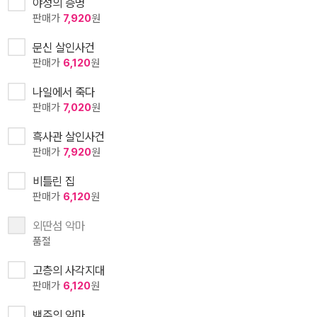
야성의 증명
판매가
7,920
원
문신 살인사건
판매가
6,120
원
나일에서 죽다
판매가
7,020
원
흑사관 살인사건
판매가
7,920
원
비틀린 집
판매가
6,120
원
외딴섬 악마
품절
고층의 사각지대
판매가
6,120
원
백주의 악마