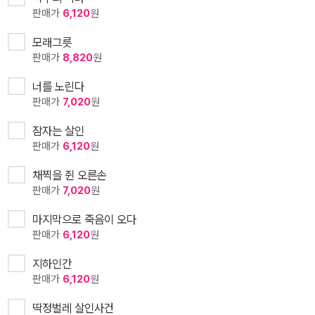
판매가
6,120
원
모래그릇
판매가
8,820
원
너를 노린다
판매가
7,020
원
잠자는 살인
판매가
6,120
원
채찍을 쥔 오른손
판매가
7,020
원
마지막으로 죽음이 오다
판매가
6,120
원
지하인간
판매가
6,120
원
딱정벌레 살인사건