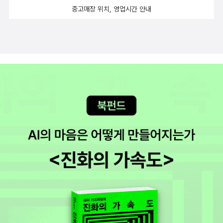
gin The Case of the Cautious Coquette (Contains also 2 s
사 1980)/11.검은 유혹(The Case of the Daring Decoy 1957)
중고매장 위치, 영업시간 안내
심리묘사와 반전, 오컬트적 분위기가 백미였던 소설이다. 아, 얘기하
hort stories) * The Case of the Dubious Bridegroom The C
>2번 출간▶대담한 유혹(삼중당 1978)/검은유혹(일광사 1980)/1
니깐, 또 읽고 싶어진다. 부르르 쿄고쿠 나츠히코 <백기도연대雨> <
ase of the Negligent Nymph * The Case of the One-Eyed
2.렉스터가의 후예(The Case of the Lucky Loser1957)>1번 출
망량의 상자>이후 점점점 재미없어 지지만, 말했듯이, 쿄고쿠 나츠히
Witness* The Case of the Fiery Fingers * The Case of the
간▶렉스터가의 후예(양문사 1966)13.마의 함정(The Case of th
코의 이름이 붙어 있으면, 남자 빤쓰라도 살꺼다. 개그버젼 교고쿠도
Angry Mourner * The Case of the Grinning Gorilla * The Ca
e Lame Canary1937)>1번 출간▶마의 함정(출판사 불명 1957)1
시리즈 요코미조 세이시<팔묘촌>역시 <옥문도>라는 걸출한 작품을
se of the Moth-Eaten Mink The Case of the Green-Eyed S
4.정직한 피고(The Case of the Negligent Nymph 1950)>1번
읽은후라, 맘에 차지는 않지만, 역시 재미있다. 긴다이치의 활약이 거
ister * The Case of the Hesitant Hostess* The Case of th
출간▶정직한 피고(신생대중문고 1961)15.환상의 재난(The Case
의 안 나오고, '범인은 알았어요' 라고 사람들 다 죽은 다음에 얄밉게
e Fugitive Nurse The Case of the Runaway Corpse The Ca
of the Phantom Fortune 1964)>1번 출간▶환상의 재난(진화당
말하는 것이 씁쓸함을 주지만, 그럼에도 불구하고, 재미있었다는 거!
se of the Restless Redhead * The Case of the Glamorous
1986)86권이 간행된 페리 메이슨 시리즈중 국내에 번역된 작품은
많이 재미있었다는 거!모리무라 세이치 <고층의 사각지대>재미있었
Ghost * The Case of the Sunbather's Diary * The Case of
총 15작품에 불과하다.그 중 현재 국내에서 구입해 읽을 수 있는 책들
다. 밀실 살인과 알리바이 깨기 트릭이 나오는데, 둘 다 굉장히 설득력
the Nervous AccompliceThe Case of the Terrified Typist *
은 아래와 같다.위 다섯 권을 제외하면 모두 헌책방을 뒤져야 구 할 수
있고, 단순하지만, 강하게 와 닿았다. 엘러리 퀸 <Z의 비극> 전 두편
The Case of the Demure Defendant * The Case of the Gil
있는 책들인데 실제 가장 근래에 간행된 책들이 90년대에 간행되었
에 비해 왕창 실망스러운 작품. 페이션스라는 야심찬 여탐정이 등장
ded Lily * The Case of the Lucky Loser * The Case of the
으니 실제 헌책방에서도 쉽게 구할 수 없을 거라고 여겨진다.특히 한
하는데, 정말 안매력적이다. 드루리 레인은 폭삭 늙었고. 전 두편의 본
Screaming Woman* The Case of the Daring Decoy * The
번만 출간된 제 3의 공포,렉스터가의 후예,마의 함정,정직한 피고,환
격 본격에서 갑자기 하드보일드스럽게흘러가는 이야기. 뭐, 그래도
Case of the Long-Legged Models The Case of the Calend
상의 재난등은 혹시라도 헌책방등지에 발견하면 구입하기를 적극 추
드루리 레인이 폭삭 늙어서 불쌍하게 나왔다는 것에 점수를 준다.(이
ar Girl * The Case of the Foot-Loose Doll * The Case of t
천드린다.물론 2번 출간된 책들 역시 오래전에 절판되었기에 헌책방
상한데 점수를 주는 나. S인거야?)마르탱 파주 <비>며칠째 비가 계