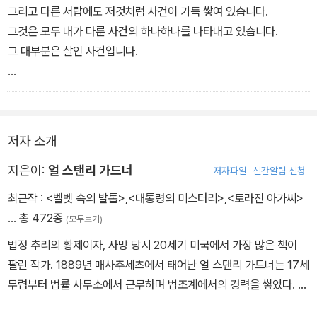
그리고 다른 서랍에도 저것처럼 사건이 가득 쌓여 있습니다.
그것은 모두 내가 다룬 사건의 하나하나를 나타내고 있습니다.
그 대부분은 살인 사건입니다.
당신의 사건이 모두 정리되면, 당신도 저 속 표지 가운데 하나로 쌓여
비치됩니다.
대개는 다른 묶음과 거의 같은 크기로, 그리고 그 중요성도 대강 다른
저자 소개
것과 비슷한 것이 될 겁니다.
스트리트 양이 당신에게 번호를 매길 겁니다.
지은이:
얼 스탠리 가드너
저자파일
신간알림 신청
다음에 무슨 필요가 있어서 내가 그 사건에 어떠한 일을 했는 지 알고
최근작 :
<벨벳 속의 발톱>
,
<대통령의 미스터리>
,
<토라진 아가씨>
싶은 생각이
… 총 472종
(모두보기)
일어나 조사하고 싶어질 때는, 내가 스트리트 양에게 그 번호를 말하
법정 추리의 황제이자, 사망 당시 20세기 미국에서 가장 많은 책이
면
팔린 작가. 1889년 매사추세츠에서 태어난 얼 스탠리 가드너는 17세
그녀는 여러가지 서류가 가득차 있는 묶음을 가져다 줍니다.
무렵부터 법률 사무소에서 근무하며 법조계에서의 경력을 쌓았다. 1
911년에는 변호사 자격을 취득했는데, 이민자를 비롯한 하층계급에
-------------------중략