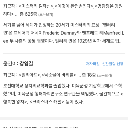
최근작 :
<미스터리 걸작선>
,
<이것이 완전범죄다>
,
<명탐정은 영원
하다>
… 총 625종
(모두보기)
세기를 넘어 세계가 인정하는 20세기 미스터리의 표상. ‘엘러리
퀸’은 프레더릭 더네이Frederic Dannay와 맨프레드 리Manfred L
ee 두 사촌의 공동 필명이다. 엘러리 퀸은 1929년 작가 세계로 입문
했다. 1971년 맨프레드 리가 사망하기 전까지 ‘세계 3대 미스터리’로
불리는 『Y의 비극The Tragedy of Y』을 비롯, 수많은 단편 앤솔러
옮긴이:
강영길
저자파일
신간알림 신청
지를 출간하며 미스터리 소설사에 한 획을 그었다. 1941년, 『엘러리
퀸 미스터리 매거진EQMM』을 창간하여 발행인 겸 기획 편집자로서
최근작 :
<일리아드>
,
<낙숫물이 바위를>
… 총 18종
(모두보기)
무수한 추리소설 작가를 배출해냈다. 1961년, 미국 추리작가협회(M
조선대학교 정치외교학과를 졸업했다. 미육군성 기갑학교에서 수학
WA)는 엘러리 퀸이 미스터리 장르에 공헌한 업적을 인정, ‘에드거 그
했으며, 미육군성 행태과학연구소 연구관을 역임했다. 옮긴책으로 <
랜드 마스터 상’을 수여했다. 1983년 미국 추리작가협회는 ‘엘러리
행복한 왕자>, <크리스마스 캐럴> 등이 있다.
퀸 상’을 제정해 미스터리 분야에서 뛰어난 두각을 보이는 사람이나
단체에 수여하고 있다.