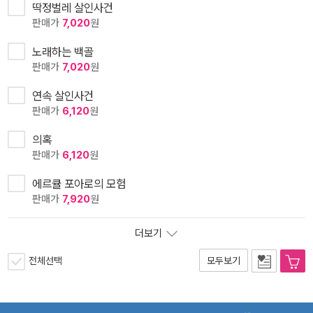
딱정벌레 살인사건
판매가
7,020
원
노래하는 백골
판매가
7,020
원
연속 살인사건
판매가
6,120
원
의혹
판매가
6,120
원
에르큘 포아로의 모험
판매가
7,920
원
더보기
전체선택
모두보기