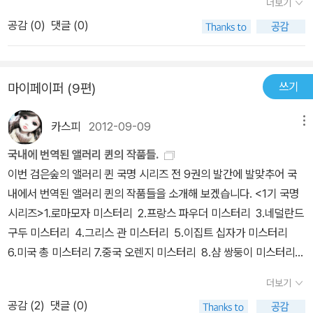
더보기
는 상식적 수사를 하지만 우수한 경찰의 콤비 플레이를 그리려 했던
고 묘사되는 무척 유머스러운 남자긴 하지만, 이름부터 괴상한 포와
공감 (
0
)
댓글 (0)
것 같다.국명시리즈가 거듭됨에 따라 리처드의 역할이 점점 줄어들기
로나 잘난척 대마왕 반다인이나 탐정의 대명사 셜록 홈즈에 비하면
는 하지만.. 작품 자체의 구성이나 재미 등은 국명 시리즈 중에서는 중
역시 심심한 남정네에 가깝다. 심지어는 형제가 만들어 낸 다른 탐정
간 정도에 해당되는 작품이다. 엘러리 퀸의 그늘로서가 아닌 리처드
드루리 레인에 비해서도 심심하다. 이런 심심한 인물은 탐정 뿐만 아
쓰기
마이페이퍼 (9편)
퀸 경감이라는 캐릭터의 매력을 느끼고자하는 독자라면 흡족해 할 작
니라, 다른 인물들도 마찬가지고 특히 여성 캐릭터 묘사는 평면적이
품. 또 역시 대가 엘러리 퀸의 작품..이라면 그런 대가의 데뷔작을 한
라고 해도 좋을 정도다. 지적이고 얌전하지만 가슴속에 욕망을 품은
카스피
2012-09-09
메뉴
번쯤 읽어보고 싶다는 욕구가 당연히 있게 마련이다. 그러나 역시 날
여성과 전형적인 1920년대 헐리우드식 팜므파탈. 앨러리가 여자에
때부터 잘 하는 사람 없다고 비극시리즈나 라이츠빌 시리즈 같은 그
국내에 번역된 앨러리 퀸의 작품들.
관심이 없어 다행이지, 관심이 있었다면 크리스티처럼 읽기에 즐거운
의 걸작과 같은 수준을 기대하지는 말자. 천재적인 작가로서는 다소
이번 검은숲의 앨러리 퀸 국명 시리즈 전 9권의 발간에 발맞추어 국
관계들이 펼쳐지지는 않았을 것이다. 하지만, 멜로드라마적인 진행
범작에 속하는 편이니까.
내에서 번역된 앨러리 퀸의 작품들을 소개해 보겠습니다.
<1기 국명
혹은 마술적인 깜짝쇼가 없어도 앨러리 퀸의 작품들은 지금까지 살아
시리즈>
1.로마모자 미스터리 2.프랑스 파우더 미스터리
3.네덜란드
남아 고전 미스테리의 중요한 작품들로 이야기되고 있다. 그들의 처
구두 미스터리
4.그리스 관 미스터리
5.이집트 십자가 미스터리
녀작 [로마 모자의 비밀] 은 그 이유를 알려주는 듯한 작품이다. 끝임
6.미국 총 미스터리
7.중국 오렌지 미스터리
8.샴 쌍둥이 미스터리
없이 제시되지만 무척 사소해보이는 증거 하나가 결국 기막힌 결말을
9.스페인 곶 미스터리
<라이트빌 시리즈 1~4>
10.재앙의 거리
11.
이끌어내는 재주는 찬탄을 이끌어낸다. 살인이 계속되지도 않고 자극
더보기
폭스가의 살인
12.열흘간의 불가사의
13.일곱번의 살인사건
<앨러
이 계속되지도 않으며 긴장을 주었다 풀었다 하지도 않지만 야구에서
공감 (
2
)
댓글 (0)
리 퀸 기타작품>
14.중간지대(1기와 2기 사이 작품)
15.트럼프 살인
스트라이크 존으로 던진 패스트 볼처럼 정직한 태도는 확실히 매력적