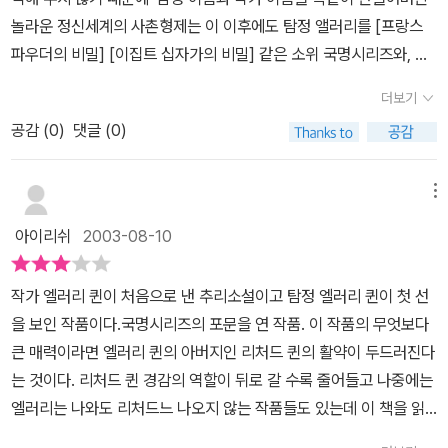
놀라운 정신세계의 사촌형제는 이 이후에도 탐정 앨러리를 [프랑스
의 말 - 설명 처음 책을 읽을 때는 목차를 보고는 도저히 뭔 소리인지
파우더의 비밀] [이집트 십자가의 비밀] 같은 소위 국명시리즈와, 잠
알 수 조차 없었는데... 책을 읽는 도중에 아, 이 목차대로 확인해 보면
깐의 헐리우드 시대의 작품들과, 라이츠빌시리즈에 등장시킨다. 그리
전개 상황 이해가 쉽겠구나 하는 생각이 들었다. 요즘, Candy Crus
더보기
고 그 외에도 버나비 로스라는 필명으로 발표한 탐정 드루리 레인 시
h Saga 게임에 빠져 있어서... 책에 몰입이 쉽지 않은 탓인지... 사건
공감 (
0
)
댓글 (0)
리즈가 있는데 그 중 한권이 그 유명한 'y의 비극'이다.이 독특한 사촌
이해도 힘들고... 진범찾기는 요원한 이야기인 듯하다...5장과 19장에
형제는 고전추리소설(만약 그 표현이 허용된다면) 중에서도 특히 게
'신문한다'라고 되어 있는데... 심문이 맞는 것 아닐까? 생각했는데...
임의 규칙과 공정성을 강조한 타입에 속한다. 그들은 책 속에 모든 증
신문하다= 1. 알고 있는 사실을 캐어묻다, 2. 법원이나 기타 국가 기
메뉴
거와 단서를, 가짜정보를 섞긴 하지만, 제시하려고 노력하며, 독자를
관이 어떤 사건에 관하여 증인, 당사자, 피고인 등에게 말로 물어 조사
아이리쉬
2003-08-10
스토리 속에 함몰시키는 대신 정신을 바짝 차리고 따라가게 만들어야
하다.라는 뜻이 있는 단어란다. 또 오타인가 하고 생각했는데, 이렇게
한다고 믿었고, 이런 노력에도 불구하고 게으른 자세로 책을 읽는 나
새롭게 하나 배우고 지나가네~ 2013.11.15. 엘러리 퀸의 작품을 탐색
작가 엘러리 퀸이 처음으로 낸 추리소설이고 탐정 엘러리 퀸이 첫 선
와같은 이들을 위하여 '독자에게 보내는 도전장'을 삽입하기까지 한
하는 두뽀사리~
을 보인 작품이다.국명시리즈의 포문을 연 작품. 이 작품의 무엇보다
다. 독자는 드러난 정보와, 드러난 정보 중에 암시된 정보들을 가지고
큰 매력이라면 엘러리 퀸의 아버지인 리처드 퀸의 활약이 두드러진다
게임에 참여하기를 요구받는다. 그래서 앨러리 퀸의 특히 초기작들은
는 것이다. 리처드 퀸 경감의 역할이 뒤로 갈 수록 줄어들고 나중에는
좋게 말하면 정직하고 나쁘게 말하면 건조한 인상을 준다. 범인의 심
엘러리는 나와도 리처드느 나오지 않는 작품들도 있는데 이 책을 읽
리에 대한 구구절절한 설명, 살인이 일어나는 와중에 꽃피는 사랑, 변
어보면 아마 작가의 최초의도는 엘러리라는 비범한 탐정과 리처드라
장이나 미행, 비밀 문이나 비밀 통로도 없다. 앨러리 퀸은 매력이 있다