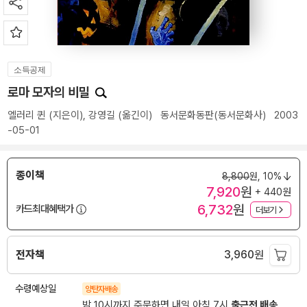
소득공제
로마 모자의 비밀
엘러리 퀸
(지은이),
강영길
(옮긴이)
동서문화동판(동서문화사)
2003
-05-01
종이책
8,800
원,
10%
7,920
원
+ 440원
6,732
원
카드최대혜택가
더보기
전자책
3,960
원
수령예상일
양탄자배송
밤 10시까지 주문하면 내일 아침 7시
출근전 배송