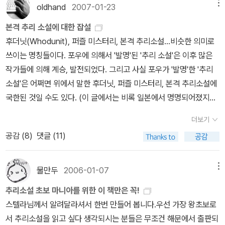
전작이 번역된 것은 21세기 들어서 입니다),출판사가 어느 정도 적자
문판으로 있지만, 동서미스테리로 구입 부호 피살사건 수사에 나선
그중에 국명 시리즈가 6권이나 있었으니 최소한 기존의 작품은 나오
oldhand
2007-01-23
메뉴
B 프랑스 분의 비밀(1930) – 시공사(최초번역), 동서DMB 네덜란
를 감안하고 출판한 것이겠지만 아가사 크리스티 전작 80권을 해문
트렌트는 피살자의 아내도 공범이라는 확증을 잡는다. 하지만 그녀한
겠지만 과연 나머지 3권이 나올까 의아심이 있어서-ㅎㅎ 그간 한두번
드 구두의 비밀(1931) –동서추리(최초 번역), 시공사,동서DMB 그
본격 추리 소설에 대한 잡설
이 모두 출판한 것은 아가사 크리스티가 아무리 국내에서 인기가 많
테 애정을 느낀 나머지 진상을 기록으로 남기고 떠나 버린다. 그 뒤 다
속은 것이 아니라서요-,다 나와야 나오는 것이지 하고 생각했는데 웬
리스관의 비밀(1932) - 시공사(최초번역),해문Q,동서DMB 이집트
후더닛(Whodunit), 퍼즐 미스터리, 본격 추리소설...비슷한 의미로
았어도 매우 유례가 없는 일이지요.그러면에서 열린 책들이 메그레
시 만난 두 사람. 그녀는 그 자리에서 트렌트의 추리에 승복할 수 없다
걸 무슨 뚝심을 발휘해서인지 국명 시리즈 9권을 다 번역했습니다.ㅎ
십자가의 비밀(1933) - 동서추리(최초 번역), 시공사,동서DMB 아
쓰이는 명칭들이다. 포우에 의해서 '발명'된 '추리 소설'은 이후 많은
시리즈 전작 출간도 대단한 사건이라고 할 수 있습니다. 물론 검은 숲
고 말한다. 인간 욕망과 미묘한 성격 묘사를 융합시켜 긴박감을 더했
ㅎ 만쉐이~~~
검은숲에서 나온 앨리리 퀸 국명시리즈는 저자의 모
메리카 권총의 비밀(1933) – 미 번역 태국 쌍동이의 비밀(1933) –
작가들에 의해 계승, 발전되었다. 그리고 사실 포우가 '발명'한 '추리
측(앨러리 퀸 기획은 추리 소설 홈 페이지로 유명한 데카님이 기획하
다. 폭주하는 차에 아들을 잃은 미스터리작가 필릭스 레인은 복수를
습을 겉 표지에 내세운 그간 국내에선 볼수 없었던 특이한 디자인데
미 번역,80년대 중학생이란 잡지에서 축약된바 있음 중국 오렌지의
소설'은 어쩌면 위에서 말한 후더닛, 퍼즐 미스터리, 본격 추리소설에
셨다나봐요)에선 이미 앨러리 퀸의 국명 시리즈를 6권 번역한바 있기
위한 완전살인을 계획한다. 편집광적인 아버지의 울분이 놓은 올가미
양장본이어서 소장가치도 충분하다고 볼수 있습니다.
하지만 저처럼
비밀(1934) - 동서추리(최초 번역), 시공사,동서DMB 스페인 곳의
국한된 것일 수도 있다. (이 글에서는 비록 일본에서 명명되어졌지만
에 나머지 3권만 번역하면 되기에 기획 및 출간에 큰 부담이 없겠지
속으로 범인은 한발한발 다가온다. 계관시인 세실 D. 루이스가 필명
이미 6권을 여러 출판사 본으로 소장하고 있는 독자으 입장에서 본다
비밀(1935)- 미 번역 보시는 바와 같이 앨러리 퀸의 국명 시리즈는
우리가 가장 흔하게 쓰는 '본격'이라는 용어를 쓰겠다) 1841년 신천
만 추리 소설 애독자의 입장에선 출판사의 공수표에 여러 번 당한 적
으로 발표한 미스터리 소설이다. 아메리카 탐정작가클럽 수상작. 법
면 3권만 구매해야 될지 아니면 9권 다 구매해야 할지 참 난감할 따
더보기
여러 출판사에서 발행되었는데 이상하게도 아메리카 권총의 비밀, 태
지가 열렸다. 이것은 두말할 것도 없이 천재 포우의 발명품.'본격'의
이 있어 앨러리 퀸의 국명시리즈가 다 번역되길 기대해 보지만 혹 다
에 위배되는 중절수술이 젊은 처녀를 죽음으로 몰아넣는다. 어머니의
름이죠.생각같에서야 9권을 일시불로 지불하고 구매하면 좋겠지만
공감 (
8
)
댓글 (11)
국 쌍동이의 비밀, 스페인 곳의 비밀의 비밀은 어느 출판사에서도 출
찬란한 황금기를 열어젖혔다고 회자되는 코넌 도일의 셜록 홈즈 시리
출간 안될수도 있다는 우려가 있는 것이 사실입니다. 가장 비근한 예
증언으로 중국인 의사가 체포되지만 그는 무고함을 주장한다. 의사
경제적 사정과 책 보관할데가 마땅치 않으니…ㅜ.ㅜ
뭐 일단 처음 번역
판되지 않았습니다. 동서 추리에서 70년대에 3권(네덜란드,차이나,
즈는 사실 '본격성'의 측면에서 보자면 포우의 작품들에 미치지 못한
로 앨러리 퀸 미국 추리 소설사에서 쌍벽을 이루는 S.S 밴다인을 들
존은 친구의 곤경을 보고 사건해결에 뛰어드는데, 그에게 보이지 않
된 미국총,샴 쌍둥이,스페인 곶의 비밀을 구매해야 겠지요^^
검은숲
이집트)이 나온후 80년대 자유추리에서 1권(로마), 90년대 시공사
다. 그 대신 풍부한 모험적 요소와 불멸의 캐릭터들로 인해 큰 인기를
수 있습니다.밴다인의 경우 추리 소설이 통틀어서 12권에 불과한데
물만두
2006-01-07
메뉴
는 압력이 가해진다. 작가 자신이 의학부 재학시절 겪은 체험을 소재
에서 이번에 국명시리즈를 전부 번역했으니 좀더 힘을 발휘해서 앨러
에서 6권(로마,프랑스,네덜란드,그리스,이집트,중국),해문에서 1권
끌었다고 봐야 할 것이다. 도일 이후 많은 작가들에 의해 양산된 미스
국내에서 지난 수십년간 이 12권의 작품조자 제대로 번역된바 없지
로 쓴 의학 미스테리물. 55살 초로의 교사가 뒤늦게 젊은 여성을 만
리 퀸의 전작을 모두 번역해 주길 희망해 봅니다.시공사보다 적은 해
추리소설 초보 마니아를 위한 이 책만은 꼭!
(그리스),이천년대 동서 DMB에서 다시 6권(,프랑스,네덜란드,그리
터리 소설들은 이후 '본격성'의 측면에서 한 전기를 맞이하게 되는데,
요. 벤슨 살인 사건(1926) 카나리아 살인 사건(1927) 그린 살인 사
나지만, 그 만남은 곧 파탄에 이른다. 자살하기 위해 올리브 기름병에
문에서도 크리스티 전작품 80권을 다 번역했는데 시공사도 이번에
스텔라님께서 알려달라셔서 한번 만들어 봅니다.우선 가장 왕초보로
스,이집트,중국)이 시차를 두고 나오지만 아쉽게도 항상 위 3권은 번
그 작가는 다름아닌 S.S. 반 다인이다. 크리스티의 <애크로이드 살인
건(1928) 주교 살인 사건(1929) 스카라베(딱정벌레) 살인 사건(19
담은 1그램의 독약병을 버스에 깜빡 놓고 내리게 되면서 벌어지는 코
한번 일을 냈으면 좋겠네용^^
by caspi
서 추리소설을 읽고 싶다 생각되시는 분들은 무조건 해문에서 출판되
역되질 않더군요. 이유가 뭔가 무척 궁금해 지더군요.번역된 6권에
사건>을 '언페어'라며 통렬히 비판하는 입장에 있었던 반 다인은 미스