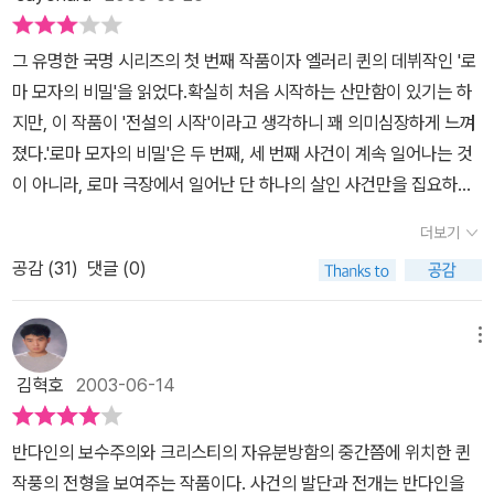
그 유명한 국명 시리즈의 첫 번째 작품이자 엘러리 퀸의 데뷔작인 '로
마 모자의 비밀'을 읽었다.확실히 처음 시작하는 산만함이 있기는 하
지만, 이 작품이 '전설의 시작'이라고 생각하니 꽤 의미심장하게 느껴
졌다.'로마 모자의 비밀'은 두 번째, 세 번째 사건이 계속 일어나는 것
이 아니라, 로마 극장에서 일어난 단 하나의 살인 사건만을 집요하게
파고든다.다른 많은 작품들이 일련의 사건들을 연속적으로 만들어내
더보기
는 것에 비하면 비교적 단순한 구조지만, 그런 스타일이 오히려 색다
공감 (
31
)
댓글 (0)
른 감흥을 선사한다.그리고 확실히 두 명의 퀸 부자가 콤비로 활약하
는 국명 시리즈가 가장 재미있다.엘러리 퀸의 원맨쇼에 가까운 라이
츠 빌 시리즈와 후기의 일부 작품들에서는 볼 수 없는 티격태격 하는
메뉴
재미도 있고 말이다.-서점에서 책을 고르다가 끌려 온 엘러리 퀸은 아
김혁호
2003-06-14
버지의 핀잔에도 불구하고 계속 투덜거리면서 호시탐탐 아버지의 눈
을 벗어나 책을 사러 갈 기회를 노린다.수요일 아침 거실에 앉아 있다
반다인의 보수주의와 크리스티의 자유분방함의 중간쯤에 위치한 퀸
가 서로 전화를 받으려고 티격태격 하는 장면은 마치 개그콤비를 보
작풍의 전형을 보여주는 작품이다. 사건의 발단과 전개는 반다인을
는 것 같다.-동서 추리문고의 번역상태는 늘 만족스럽지 않지만, 엘러