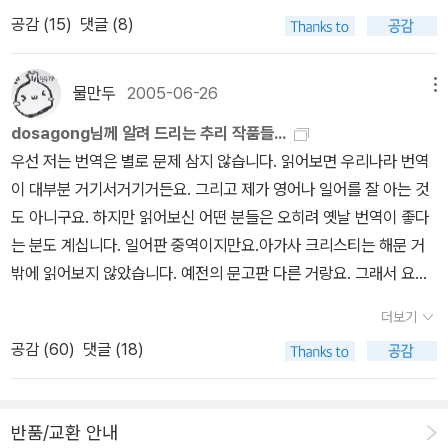
는 겨울 살인사건과 그레이시 앨런 살인사건을 출간하면서 밴다인의
amese Twin Mystery 1933 8) The Chinese Orange Myster
을 그린 본격 모험소설 세일즈맨 라비넬은 막대한 보험금을 노려 아
마시구요~
공감 (
15
)
댓글 (8)
살인>만큼 중요한 또 하나의 작품이 세상의 빛을 본 해이기도 하다.
추리 소설 전 12권을 번역한다며 추리 소설 애독자들을 들뜨게 했지
y 1934 차이나 오렌지 9) The Spanish Cape Mystery 1935 1
내를 살해한 뒤 자살로 위장한다. 음모를 꾸민 것은 라비넬의 정부이
사무엘 더실 해미트가 '하드보일드의 시작' - <피의 수확>을 발표한
만 역시 판매 부진탓인지 2009년이후 밴다인의 책을 출간하지 않고
0) The Adventures of Ellery Queen (short stories) 1934 엘
자 의사인 뤼세느. 주도면밀한 살인계획은 성공을 거두지만, 사건 직
것이다. <피의 수확> 이후 하드보일드는 도도한 흐름을 형성하며 미
있네요. 그러다 보니 밴다인의 추리 소설도 구 동서추리,자유 추리,동
러리퀸의 모험11) Halfway House 1936 중간지점의 집12) The
후 죽은 아내로부터 편지가 날아들기 시작하는데... '디아볼릭'이라는
물만두
2005-06-26
메뉴
스터리 소설의 주류로 떠오른다. 영미에 이어 미스터리가 큰 인기를
서 DMB,해문,북스피어별로 가지고 있고 앞서 말한대로 판형이 제각
Door Between 1937 13) The Devil to Pay 1938 14) The F
영화로 널리 알려진 작품. 노옐 칼레프의 '사형대의 엘리베이터'가 함
dosagong님께 알려 드리는 추리 작품들...
얻은 나라인 일본도 역시 이런 추세에 발 맞추어 마쓰모토 세이초 이
각이라 한데 진열하기도 애매한편이지요.게다가 북스피어에서 유괴
our of Hearts 1938 트럼프 살인 사건 15) The Dragon's Teet
께 실렸다 재혼문제를 상담하러온 묘령의 젊은 여인은 겁에 질려 횡
우선 저는 번역은 별로 문제 삼지 않습니다. 읽어보면 우리나라 번역
후 사회파 미스터리가 압도적인 주류를 이루게 되었다. 이제 미스터
살인 사건을 출간하지 않는한 또 어느 출판사에서 언제 밴다인의 책
h (Also published as: The Virgin Heiresses) 1939 16) The N
설수설하다 달아나버린다. 그녀의 핸드백에는 소형권총과 전보가 들
이 대부분 거기서거기거든요. 그리고 제가 영어나 일어를 잘 아는 것
리 소설들은 여러가지 사회적 부조리를 파헤치기도 하고, 인간의 본
을 출간할지 참 답답해 지지요. 위에 앨러리 퀸의 국명시리즈도 각 출
ew Adventures of Ellery Queen (short stories) 1940 신의
어있고, 알고 보니 전남편 살해용의를 받고 있는 상태. 민사 이혼소송
도 아니구요. 하지만 읽어보신 어떤 분들은 오히려 옛날 번역이 좋다
성에 대한 깊은 통찰을 보여주기도 하며, 순문학에 못지 않은 빼어난
판사별로 다 갖고 있습니다.개인적으로 이번 검은숲에서 전 9권이 다
등불17) Ellery Queen, Master Detective (Also published as:
과 형사 살인공판이 연결된 사건을 놓고 페리 메이슨 변호사와 루커
는 분도 계십니다. 일어판 중역이지만요.아가사 크리스티는 해문 거
문체를 자랑하기도 한다. 어쩌면 현대의 작가들은 자신의 작품이 단
출간되지 못할 것 같으면 국내에 처음 번역되는 미국 총 미스터리, 샴
The Vanishing Corpse) 1941 18) The Penthouse Mystery
스 지방검사가 불꽃 튀는 대결을 벌인다, 이른 초봄의 아침, 가죽 점
밖에 읽어보지 않았습니다. 예전의 문고판 다른 거랑요. 그래서 요즘
순히 '장르'가 아닌 '문학'으로 기능하고 인정 받기를 바랐는지도 모른
쌍둥이 미스터리,스페인 곶 미스터리만이라도 우선 출간 되었으면 하
1941 19) The Perfect Crime 1942 20) Calamity Town 194
퍼를 입은 절름발이 사나이가 뉴욕 2번가의 호화로운 저택 앞에서 걸
정식 라이센스 계약을 했다는 황금가지의 책은 잘 모르겠습니다.하지
다. 그러다 보니 현대의 작품들은 '장르'적인 특성이 점점 희미해지게
네요. 아마 웬만한 추리 소설 애독자라면 퀸의 국명 시리즈는 이미 갖
2 재앙의 거리 Wrightsville 121) There Was an Old Woman (Al
음을 멈추었다. 3주가 지난 깊은 밤 그 집의 어린 딸과 보모가 감쪽같
더보기
만 80권을 모두 보실 생각이라면 해문을 권해드립니다.황금가지에서
되었고, 추리적 요소는 문학성이나 엔터테인먼트의 보조기능으로 전
고 있을터이기에 기존의 책을 내놓으면 독자들이 구매를 안해 출판사
so published as: The Quick and the Dead) 1943 22) The M
이 모습을 감추고, 20만 달러를 요구하는 협박장이 날아드는데... 암
공감 (
60
)
댓글 (18)
80권이 다 출판된다면 모르지만요. 메이저 출판사는 판매가 저조하
락하는 듯 보였다.본격 추리 소설의 최대 이슈는 '트릭'이다. 황금기에
가 판매 부진을 이유로 다음 책들을 출간하지 않을 수도 있기 때문입
urderer Is a Fox 1945 폭스가의 살인 Wrightsville 223) The C
흑가의 범인들에게 유괴된 대부호의 손녀는 무사히 부모 품으로 돌아
면 중단하는 경향이 있거든요. 하지만 문고판이나 번역이 옛날 것이
발표된 무수한 추리 소설들은 앞다투어 저마다 새로운 트릭을 개발해
니다. 아무튼 국내에 처음 번역된 3편을 포함 앨러리 퀸의 국명 시리
ase Book of Ellery Queen (short stories) 1945 24) Ten Da
올 것인가. '버크 베이비'라는 아기를 이용한 유아식품 광고전. 이 기
라 싫으시다면 서점에서 직접 같은 제목의 책을 비교해 보시고 선택
내기에 여념이 없었다. 한마디로 '먼저 써먹는 사람이 임자'인 시절이
즈가 이번에는 정말 다 출간되었으면 합니다.그러면 비록 다소의 돈
ys' Wonder 1948 10일간의 불가사의 Wrightsville 325) Cat of
획은 크게 성공하는듯 보이지만 돌연 전속카메라맨이 해고당한 뒤 죽
반품/교환 안내
하시는 게 가장 좋다고 생각합니다.뤼팽 시리즈는 까치책방에서 출판
었다. 엘러리 퀸도 크리스티의 <그리고 아무도 없었다>를 보며 '나도