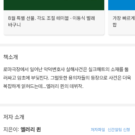
8월 특별 선물. 각도 조절 테이블 · 이동식 빨래
가장 빠르게
바구니
합
책소개
로마극장에서 일어난 악덕변호사 살해사건은 실크해트의 소재를 둘
러싸고 암초에 부딪친다. 그럴듯한 용의자들의 등장으로 사건은 더욱
복잡하게 얽혀드는데...엘러리 퀸의 데뷔작.
저자 소개
지은이:
엘러리 퀸
저자파일
신간알림 신청