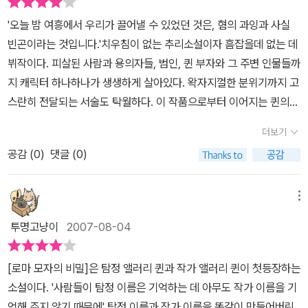
자의 심문 중에 기절을 하기도 함- 그리고 아들 스탠포드 아이브스 포
'오늘 밤 여흥에서 우리가 끌어낼 수 있었던 것은, 혐의 과잉과 사실
프까지) 에 쳐들어간다.제13장 아버지 대 아들 또한, 제3막은제14
빈곤이라는 것입니다.'치우침이 없는 추리소설이자 흠잡을데 없는 데
장 모자의 중대성 제15장 뜻밖의 고발여기에서는 고발(몬테 필드의
뷔작이다. 피살된 사람과 용의자들, 범인, 퀸 부자와 그 주변 인물들까
약혼녀라 주장하는 안젤라 루소가 벤저민 모건이 전날 찾아와 두 사
지 캐릭터 하나하나가 생생하게 살아있다. 왁자지껄한 분위기까지 고
람이 싸움을 했고 벤저민이 몬테 필드를 죽여버리겠다고 욕설을 퍼부
스란히 전달되는 서술도 탁월하다. 이 작품으로부터 이어지는 퀸의
었다고 주장함)이 이루어진다제16장 퀸 부자, 극장으로퀸 부자가 연
국명 시리즈는 트릭에 있어서는 데뷔작보다 발전했어도 인물에 대한
더보기
극을 관람하러 간다-살해 당시의 상황을 재현해 본다.제17장 더 많은
묘사는 생동감을 잃은 것 같아 아쉽다.
모자의 출현모자들(몬테 필드의 집, 침실에서 숨겨진 공간이 발견되
공감 (
0
)
댓글 (0)
고, 그 모자 안, 밴드 안에서 각각의 서류가 숨겨지고 그들의 이름이
새겨진)이 더욱 많이 등장하게 된다제18장 막다른 복도막간 - 독자에
메뉴
의 도전 독자의 주의를 환기시키며-이 상황에 이르렀는데도, 전혀 감
투명고냥이
2007-08-04
을 잡을 수가 없으니... ㅠㅠㅠ 그리고 마지막의 종결부분에 해당하
는 제4막은제19장 퀸 총경의 재신문 퀸 경감이 다시 한 번 신문한다
[로마 모자의 비밀]은 탐정 앨러리 퀸과 작가 앨러리 퀸이 첫등장하는
제20장 마이클스의 협박장 마이클스가 편지를 한 통 쓴다-앨러리 퀸
소설이다. '사람들이 탐정 이름은 기억하는 데 아무도 작가 이름을 기
의 충고대로 마이클스의 필적을 흉내내어 범인에게 협박성의 편지를
억해 주지 않기 때문에' 탐정 이름과 작가 이름을 똑같이 만들어버린
쓴다.제21장 퀸 총경 충돌 : 퀸 경감이 범인을 체포한다제22장 최후