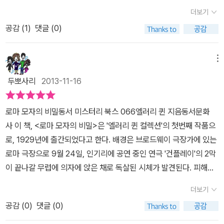
3대 의 이야기는 왠지 판타지 소설적이네요.) 책벌레로써의 퀸, 소설
상승된 새로운 형태의 홈즈-와트슨관계를 생각한 것 같다. 와트슨이
더보기
가로서의 퀸을 매우 강조하고 있습니다. 매권마다 드러나는 퀸과 리
홈즈와 더불어 사건을 해결하는 주체가 되고, 기존 와트슨의 역할을
공감 (
1
)
댓글 (0)
처드 경감님의 성격변화에 주목해도 재미있을 듯 하네요 ^^후반 저작
레스트레이드가 떠맡는... 어떠한 이유에서 이후의 작품에서는 리차
물들에 비하면 퀸씨의 세익스피어 인용문구라던지, 철학 인용이 약간
드가 엘러리의 들러리로 전락해버렸는지는 알 수 없으나, 콤비형태의
난감.영문중에서 튀어나온다면 좀더 학구적일지 몰라도 한글 번역중
메뉴
탐정을 계속 유지하였더라면 퀸부자가 좀더 매력적이고 독특한 캐릭
뜬금없이 불어가 튀어나온다던지 하니 맥이 끊기네요.그래도 간단한
터가 되었을 것이다. 어차피 작가도 둘이니 맨프레드와 프레드릭이
두뽀사리
2013-11-16
방법으로 범인을 추리할 수 있습니다.자 독자에의 도전장을 받아들이
한명씩 전담하면 될것을...트릭이나 모든 면에서 별로 흠잡을 데가 없
세요!
는 이작품은 첫작품인라는 것을 감안하지 않아도 상당히 우수한 작품
로마 모자의 비밀동서 미스터리 북스 066엘러리 퀸 지음동서문화
이라 생각되며, 명작들이 우글우글한 퀸의 작품계열속에서도 충분히
사 이 책, <로마 모자의 비밀>은 '엘러리 퀸 컬렉션'의 첫번째 작품으
상위권에 들 수 있는 작품이다.1분중 0분께서 이 리뷰를 추천하셨습
로, 1929년에 출간되었다고 한다. 배경은 브로드웨이 극장가에 있는
니다.
로마 극장으로 9월 24일, 인기리에 공연 중인 연극 '건플레이'의 2막
이 끝나갈 무렵에 의자에 앉은 채로 독살된 시체가 발견된다. 피해자
는 법조계에서 협박과 질 낮은 공갈을 통해서 돈을 뜯어오기로 악명
더보기
이 높은 변호사 몬테 필드이고, 이 연극을 관람하고 있는 수 많은 사람
공감 (
0
)
댓글 (0)
들이 용의자로 조사를 받는다. 리처드 퀸 경감은 극장에 있던 모든 사
람들을 대상으로 수사를 진행하고, 명석한 두뇌를 지닌 경감의 아들