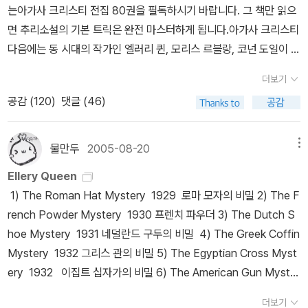
30) 케닐 살인 사건(1933) 드래곤 살인 사건(1934) 카지노 살인 사
믹하면서도 서스펜스 넘치는 대추적극. 선의의 피해자가 생기기 전에
는아가사 크리스티 전집 80권을 필독하시기 바랍니다. 그 책만 읽으
비해 작품의 질이 형편없이 낮아서 그랬을까요? 인터넷 어디에도 그
터리 소설의 미덕을 특유의 '정형성'에서 찾으려고 한 것 같다. 그의
건(1934) 가든 살인 사건(1935) 유괴 살인 사건(1936) 그레이시
분실된 독약병을 찾아라! 각국 경찰의 추격을 교묘히 따돌리던 범죄
면 추리소설의 기본 트릭은 완전 마스터하게 됩니다.아가사 크리스티
에 대한 답변은 없더군요. 동서 DMB에는 미 번역된 3권이 출간될 예
작품들은 천편일률적이고 지루하게 느껴질 만큼 완변한 형식성을 고
앨런 살인 사건(1938) 겨울 살인 사건(1939) 그간 출간된 밴다인의
거물 디미트리오스가 죽었다. 그의 신화적 죄상과 숨겨진 과거를 좇
다음에는 동 시대의 작가인 엘러리 퀸, 모리스 르블랑, 코넌 도일이 되
정(책 커버에는 300권까지 출간될 예정이지요) 으로 되어있지만 현
수하고 있다. 사건의 발생, 탐정의 개입, 관계자들의 심문, 제2, 3의
파일로 번스 시리즈는 아래와 같습니다. 70년대 구 동서 추리문고:
는 박진감 넘치는 드라마가 펼쳐진다. 세계 3대 도서추리소설 중 하
겠죠.아, 순서를 바꿔서 코넌 도일과 모리스 르블랑 작품을 먼저 시작
재 동서DMB사정으론 과연 번역되어 나올지 장담할 수 없습니다. 과
살인, (보너스로 반스의 장광설 -_-;)그리고 범인의 색출. 반 다인은
그린 살인사건,승정 살인 사건-2권 80년대 자유 추리문고: 벤슨 살인
더보기
나. 크로이든 공항을 이륙한 파리행 여객기가 착륙했을 때 돈많은 앤
해도 좋습니다.코넌 도일모리스 르블랑 엘러리 퀸 이 작가들의
연 국내에선 언제 국명 시리즈 전권을 다 읽어볼 수 있을지 갑갑하기
'작가는 독자들을 속여서도 안되며 탐정은 독자들이 모르는 사실을
사건,카나리아 살인사건,딱정벌레 살인사건,케닐 살인사건,가든 살인
공감 (
120
)
댓글 (46)
드루 노인은 이미 목숨이 끊어진 뒤였다. 범인이 살의를 품게 되고 계
책을 읽은 뒤에는 동서미스터리북스에 등장하는 새로운 작가의 작품
그지 없네요 by caspi
혼자서만 알고 있어서도 안된다'라는 명제를 미스터리 소설의 기치로
사건-5권 2천년대 동서 DMB: 벤슨 살인사건,카나리아 살인사건, 그
획에 옮기기까지, 실행과 재판과정을 박진감있게 그려낸다. 완전범죄
들과 새로운 작품들을 골라 읽으시면 됩니다.탐정으로 대표되는 레이
내세웠다. 정통파 미스터리의 미덕은 천편일률적인 정형성인가.반 다
린 살인사건,승정 살인 사건,딱정벌레 살인사건-5권 2천년대 해문:
를 노리는 범인과 진실을 파헤치는 탐정의 대결이 흥미진진하다. 쓸
먼드 챈들러의 필립 말로 시리즈그 뒤를 잇는 로스 맥도널드의 루 아
물만두
2005-08-20
메뉴
인의 유지를 이어 받아 본격의 시대를 찬란하게 열어젖힌 작가는 엘
드래곤 살인사건,카지노 살인사건,가든 살인사건-3권 2천년대 북스
쓸한 언덕에 자리한 호텔에 머물고 있던 은퇴한 형사 존 링글로즈는
처 시리즈가볍게 읽을 수 있는 얼 스탠리 가드너의 페리 메이슨 시리
러리 퀸이다. 그의 데뷔작 <로마 모자의 비밀>은 반 다인의 그림자가
피어 스카라베 살인 사건,겨울 살인 사건, 주교 살인 사건,그레이시 앨
Ellery Queen
한밤중에 어린아이의 끔찍한 비명소리에 놀라 잠에서 깬다. 천재적
즈가 있습니다.또한 각 나라별로 상을 수상한 작품도 있고 사회파나
짙게 드리워 있지만 한 발 더 나아가 미스터리 역사상 최초의 시도를
런 살인 사건 위에서 보시다시피 각 추리 문고별로 밴다인의 책들이
1) The Roman Hat Mystery 1929 로마 모자의 비밀 2) The F
범인의 예술적 살인과 이를 추적하는 늙은 형사의 숨막히는 추적. 영
범죄소설로 나뉘는 요즘 작품도 있읍니다.추리소설도 작가마다 선호
하고 있다. '독자에의 도전'이 바로 그것이다. 국명 시리즈 전편과 <중
제각각 나와 있어 추리 소설애독자들이 구하는데도 문제가 있지만 다
rench Powder Mystery 1930 프렌치 파우더 3) The Dutch S
국 남서부 다트무어를 무대로 펼쳐지는 이든 필포츠의 대표작. 고전
도가 다르고 각기 비슷한 내용이라도 취향이 다를 수 있으니 각자가
간 지점의 집>까지만 등장하는 '독자에의 도전'은 명백히 작가가 독자
모아도 출판사별로 제각각이어서 진열하기도 애로사항이 큰 편입니
hoe Mystery 1931 네덜란드 구두의 비밀 4) The Greek Coffin
몇가지 정보국을 은퇴하여 조용한 생활을 즐기고 있던 앨런에게 협
좋아하는 장르와 작가를 발견하는 기쁨을 누리기시 바랍니다.각 시리
들에게 던지는 도발적인 도전장이자 페어 플레이를 다짐하는 선언문
다. 해문의 경우 처음 번역되는 2권(드래곤과 카지노)를 내놓으면서
Mystery 1932 그리스 관의 비밀 5) The Egyptian Cross Myst
력 요청이 들어온다. 메신저 보이처럼 작은 소포를 전해주는 임무. 그
즈는 시리즈... 작가의 작품목록은 작가의 작품 목록 지금 안 읽으면
이었다. 정력적인 독자들은 '도전장'을 마주하는 순간 소설의 처음으
후속작도 출간할 뜻을 비추다가 판매 부진탓인지 조용히 사그라들었
ery 1932 이집트 십자가의 비밀 6) The American Gun Myster
런데 지정된 도로를 달리다가 고장난 차와 부딪쳐 차에서 내린 순간,
후회할 작가로는 기리노 나츠오미야베 미유키히가시노 게이고미넷
로 돌아가 재독을 시도한다는데..공교롭게도 <로마 모자의 비밀>이
고 북스피어도 멋진 양장본을 내놓으면서 역시 국내에서 처음 번역되
y (Also published as: Death at the Rodeo) 1933 7) The Si
돌연 저격을 당할 뻔한다. 아이슬란드를 무대로 전개되는 스파이전쟁
월터스제프리 디버 그리고 앞으로 계속 나올 작품들의 주목을 잊지
더보기
발표된 1929년은 '추리 소설의 시작'이라고 불리우는 <모르그 가의