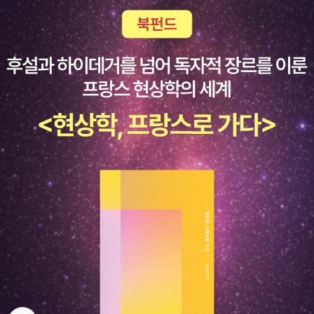
n Fell the Night 1970 48) The Last Woman in His Life 197
S. Holmes / Arthur Conan Doyle 5. 홈즈의 회상 The Memoir
장르적 편애의 근원은 역시 '본격 추리 소설'에 대한 향수가 아닐런지.
0 49) A Fine and Private Place 1971 50) The Blue Movie
s of S. Holmes 6. 홈즈의 귀환 The Return of S. Holmes 7.
신본격의 기치를 내걸고 시마다 소지의 깃발아래 모인 일군의 작가들
Murders 1973 51) Four Men Called John 1976 As 'Barnab
바스커빌가의 개 The hound of The Baskervilles 8. 브라운 신
역시 추리 소설 작가가 되기 이전에 이미 이런 매니아로써의 '본격'에
y Ross' 1) The Tragedy of X 1931 X의 비극 2) The Traged
부의 동심 1911 / G.K. Chesterton 9. 브라운 신부의 지혜 1914
대한 갈증을 갖고 있던 독자들이었을 것이다. 새롭게 정식 출판된 <
y of Y 1932 Y의 비극 3) The Tragedy of Z 1933 Z의 비
10. 노란방의 비밀 Le Myst re de la Chambre Jaune, 1907 / G
점성술 살인사건>을 읽으며, '그래 이맛이야, 이게 추리 소설이지!'라
극 4) Drury Lane's Last Case 1933 최후의 비극* Contents
aston Leroux (본격적인 밀실살인을 최초로 다룬 추리 소설) 11.
고 속으로 몇 번이나 되뇌이던 나는 속절없는 구식 추리 소설 독자임
of the Short Story Collections:The Adventures of Ellery Q
813의 비밀 Huit cent treize, 1910 / Maurice Leblanc 12. 사
에 틀림없다. 내게 있어 미스터리의 본령은 역시 '본격'이다. 취향이
ueen (1934) *The Adventure of the African Traveler *The
나이의 목 La T te d'un Homme, 1931 / Georges Simenon 13.
변하고, 안목이 변하여도 이 생각은 변치 않을 것이다.
Adventure of the Bearded Lady *The Adventure of the Gla
단지 조금 이상해 보이는 사람들 1928 / Karel Capek 민음사 14.
ss-Domed Clock *The Adventure of the Hanging Acrobat
픽션들 Ficciones/J.L. Borges 민음사 15. 오리시스의 눈 The E
*The Adventure of the Invisible Lover *The Adventure of t
ye of Osiris, 1911 / R. Austin Freeman 16. 통 The Cask, 192
he Mad Tea-Party *The Adventure of the One-Penny Bla
0/Freeman Wills Crofts (리얼리즘 추리소설의 걸작) 17. 크로이
ck *The Adventure of the Seven Black Cats *The Adventu
든 발 12시 30분 The 12:30 from Croydon, 1934 / Freeman W
re of the Teakwood Case *The Adventure of the Three La
ilis Crofts 18. 백모 살인사건 The Murder of My Aunt, 1934 /
me Men *The Adventure of the 'Two-Headed Dog' The N
Richard Hull (최초의 도서 추리소설) 19. 미궁과 사건부/ Roy
ew Adventures of Ellery Queen (1940) *The Adventure of
Vikers 20. 애크로이드 살인사건 1926 / Agatha Christie 21. A
뒤로가