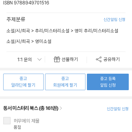
ISBN 9788949701516
주제분류
신간알림 신청
소설/시/희곡
>
추리/미스터리소설
>
영미 추리/미스터리소설
소설/시/희곡
>
영미소설
선물하기
공유하기
중고
중고
중고 등록
알라딘에 팔기
회원에게 팔기
알림 신청
동서 미스터리 북스 (총 161권)
신간알림 신청
허무에의 제물
품절