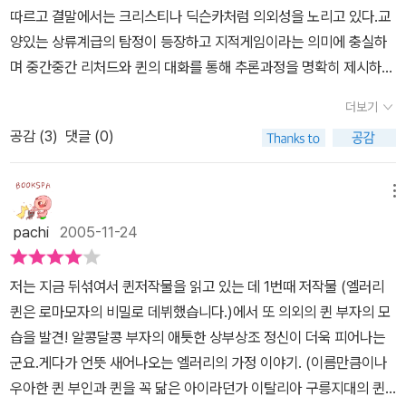
따르고 결말에서는 크리스티나 딕슨카처럼 의외성을 노리고 있다.교
리 퀸이 프랑스어와 독일어로 대사를 날리는 부분이 있는데 원작의
양있는 상류계급의 탐정이 등장하고 지적게임이라는 의미에 충실하
묘미를 살리기 위해서인지 직역하지 않고 원문과 괄호 친 한글 번역
며 중간중간 리처드와 퀸의 대화를 통해 추론과정을 명확히 제시하고
을 달아놓았다. 번역자의 섬세한 배려가 좋았다고 생각한다.
경찰의 수사기법을 사실적으로 묘사하고 있는데, 애석하게도 이것은
더보기
반다인이 먼저 시작한 것이다. 뭐 이것이 나쁘다는 것은 아니다. 다만
공감 (
3
)
댓글 (0)
많은 퀸 팬들이 반다인의 퀸에 대한 영향을 경시하는 것은 잘못이라
고 생각된다. 반다인이 없으면 퀸도 없다고 할 정도는 아니더라도 반
다인이라는 훌륭한 모델이 없었다면 퀸이 초반부터 명작들을 대량생
메뉴
산할 수 없었다는 것만은 분명하다고 생각된다.한가지 특이한 것은
pachi
2005-11-24
탐정으로서 리차드의 비중이 엘러리에 비해 결코 작지 않다는 것이
다. 로마모자의 비밀은 주인공 탐정의 개성창조에 실패한 작품이라고
저는 지금 뒤섞여서 퀸저작물을 읽고 있는 데 1번때 저작물 (엘러리
하는 사람도 있지만, 나는 그렇게 생각하지 않는다. 오히려 퀸의 작품
퀸은 로마모자의 비밀로 데뷔했습니다.)에서 또 의외의 퀸 부자의 모
중 탐정이 가장 흥미롭게 표현된 작품이라고 생각한다. 이 작품에서
습을 발견! 알콩달콩 부자의 애틋한 상부상조 정신이 더욱 피어나는
탐정은 엘러리 혼자가 아니라 퀸부자이다. 베테랑 경감과 괴벽을 지
군요.게다가 언뜻 새어나오는 엘러리의 가정 이야기. (이름만큼이나
닌 제법 신비스러워 보이는 그의 아들이 콤비를 이루는 형태는 매우
우아한 퀸 부인과 퀸을 꼭 닮은 아이라던가 이탈리아 구릉지대의 퀸
재미있는 착상이라고 생각된다. 처음에 퀸은 와트슨의 비중이 대폭