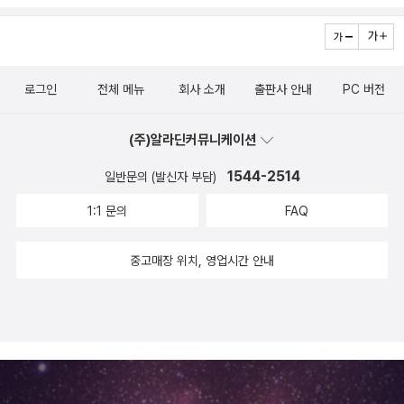
이 들더라도 몽땅 구입할 터이니까요 ㅜ.ㅜ by caspi
Many Tails 1949 꼬리 아홉 고양이26) Double, Double (Also
음을 맞이한다. 냉혹한 뉴욕광고계를 치밀한 구성으로 그려낸 작품으
된 것이 가장 좋습니다. 우리나라에만 최초로 번역된 것도 있고 번역
구상해 오던건데..'라며 탄식을 했다지 않는가. 해 아래 새것이 없다고
published as: The Case of the Seven Murders) 1950 일곱
로, 미국 탐정작가클럽 최우수 장편상을 수상했다.
하신 분이 아주 공들여 번역하신 겁니다.홈즈 시리즈는 저는 황금가
했듯이 '트릭의 황제' 존 딕슨 카 이후 더이상 기상천외하고 신선한 트
번의 살인사건 Wrightsville 427) The Origin of Evil 1951 악의
지로 읽었지만 대부분의 마니아분들은 시간과공간사의 책을 추천하
릭은 없다고 여겨졌다. 극한 '트릭' 콜로세움. 트릭의 장인 딕슨 카의
기원28) The King Is Dead 1952 킹은 죽었다29) Calendar of
로그인
전체 메뉴
회사 소개
출판사 안내
PC 버전
시더군요. 번역하신 분이 더 잘 번역하셨다고 합니다.그 밖의 책으로
생애 최대의 트릭이 펼쳐진다.<점성술 살인 사건>은 바로 이러한 '본
Crime (short stories) 1952 30) The Scarlet Letters 1953 3
는필립 말로 시리즈는 북하우스에서...그리고 번역은 옛날 거지만 희
격'의 철저한 쇠락과 퇴조기에 등장했다. 폐지처럼 구깃구깃하게 버
1) The Glass Village 1954 32) QBI: Queen's Bureau of Inve
(주)알라딘커뮤니케이션
귀본을 보시려면 동서미스테리북스를 보시기 바랍니다.요즘 노블하
려진 50년 전 엘러리 퀸이 세상을 향해 던졌던 '독자에의 도전장'을
stigation (short stories) 1954 33) The Hollywood Murder
우스에서 출판되는 퍼트리샤 콘웰의 스카페타 시리즈와 찬우물의 C
다시 손에 들고. 이후 많은 '신본격 미스터리'들이 세상에 나왔지만, <
1544-2514
일반문의 (발신자 부담)
s 1956 34) Inspector Queen's Own Case 1956 35) The Fi
SI 시리즈도 괜찮습니다.마지막으로 예전에 제가 어디선가 퍼온 겁니
점성술 살인사건>만큼 고전에 가까운, 순수하리만치 모든 첨가물을
nishing Stroke 1958 36) The Scrolls of Lysis 1962 37) Th
1:1 문의
FAQ
다. 혹 올렸을지 모르지만 다시 한번 올립니다. 당신이 죽기 전에 읽어
제거한 생짜 그대로의 '본격 추리 소설'은 드물다. 불가해한 사건이 있
e Player on the Other Side 1963 38) And on the Eighth Da
야 할 추리소설 50선 1. 모르그가의 살인사건 The Murder In The
고, 탐정과 조수가 있고, 명쾌한 해결이 있을 뿐이다. 독자를 현혹하기
y 1964 39) The Fourth Side of the Triangle 1965 40) Dea
중고매장 위치, 영업시간 안내
Rue Morgue, 1841 / Edgar Allan Poe (모두들 알다시피 탐정
위한 어떠한 불순물이 들어갈 여지도 없다. 오리지널은 원래 순수한
th Spins the Platter 1965 41) Queens Full (short stories) 1
이 등장하는 최초의 추리소설) 2. 달보석 The Moonstone, 1868
법이다. 일본 미스터리의 출판 붐과 아울러 인기 작가들의 최신작들
965 42) A Study in Terror (UK Title: Sherlock Holmes Vers
/ Wilkie Collins (T.S 엘리엇 등에 의해 최초의 추리소설로 인정받
이 따끈따끈하게 국내에 번역되는 요즈음은 어떨지 몰라도 적어도 좀
us Jack the Ripper) 1966 43) Face to Face 1967 44) The
는 작품.) 3. 리븐워쓰 사건 The Leavenworth Case, 1878 / An
오래된 미스터리 애호가라면 그의 미스터리 편력은 아마도 도일과 크
House of Brass 1968 45) QED: Queen's Experiments in D
na Katherine Green (미국 최초의 베스트셀러이자 그린을 '탐정
리스티로부터 시작된 것이리라. 나의 시작도 역시 마찬가지였으며,
etection (short stories) 1968 46) Cop Out 1969 47) Whe
소설의 어머니'로 만든 작품.) 4. 홈즈의 모험 The Adventure of
넓어진 취향과 관심거리를 가지게 된 지금에도 미스터리에 대한 이