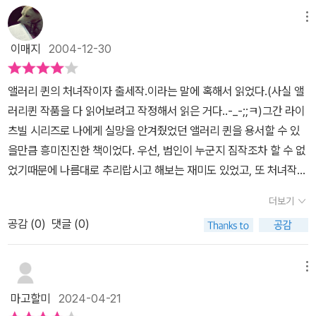
엘러리 퀸이 그를 돕는다. 퀸 경감과 엘러리는 몬테 필드의 실크 모자
메뉴
가 살인 현장에서 사라진 것을 발견하고는 모자에 초점을 맞추어 수
이매지
2004-12-30
사를 진행시키는데…. 뉴욕 경찰청의 리처드 퀸 경감과 그의 아들 엘
러리 퀸의 역사적인 첫 활약이 드디어 시작된다.차례를 훑어보면서
앨러리 퀸의 처녀작이자 출세작.이라는 말에 혹해서 읽었다.(사실 앨
사건을 살펴보자면, 4막 22장으로 구성하고 희곡적인 장르로 보여준
러리퀸 작품을 다 읽어보려고 작정해서 읽은 거다..-_-;;ㅋ)그간 라이
다.1막은 제1장 연극, 관객, 그리고 시체 제2장 행동하는 퀸, 관찰하는
츠빌 시리즈로 나에게 실망을 안겨줬었던 앨러리 퀸을 용서할 수 있
퀸 제3장 '목사'의 재난 제4장 두 용의자 제5장 퀸 총경의 신문 제6장
을만큼 흥미진진한 책이었다. 우선, 범인이 누군지 짐작조차 할 수 없
지방검사, 죽은 이에 대해 말하다 제7장 퀸 부자의 추리 그리고 이
었기때문에 나름대로 추리랍시고 해보는 재미도 있었고, 또 처녀작이
어지는 제2막에서는제8장 퀸 부자, 필드의 약혼녀를 만나다퀸 부자
라고 하니 그것도 나름대로 흥미가 있었다. 보통 한 작가의 처녀작일
가 필드의 애인(안젤라 루소로 몬테 필드의 숨겨진 약혼녀)을 만난다.
더보기
경우 좀 부족한 점도 있기 마련인데, 앨러리퀸의 처녀작은 전성기때
제9장 수수께끼 인물 마이클스 등장 제10장 수사의 열쇠는 실크햇
공감 (
0
)
댓글 (0)
의 작품들 못지않게 매우 재미있었다. 비극시리즈를 읽으면서 홀딱반
제11장 과거의 어두운 그림자과거의 그림자(그 동안 몬테 필드가 얼
해버린 드루리 레인이 탐정으로 더 어울리지만! 그래도 퀸 부자의 이
마나 지저분한 협박에 손을 대고 그로하여 여러 사람의 돈을 뜯어냈
야기도 나름대로 재미있다. (드루리 레인쪽이 하지만 더 탐정틱하고
메뉴
는지를 알게 됨)가 드리워진다제12장 퀸 부자의 방문 이 장에서는 퀸
멋지다!)
부자가 어느 명문가(프랭클린 아이브스 포프와 부인인 캐서린, 몬테
마고할미
2024-04-21
필드의 품에서 나온 핸드백의 주인인 딸 프랜시스-프랜시스는 퀸 부