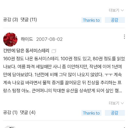
비밀-1권 90년대 시그마 북스: 로마 모자의 비밀,프랑스 파우더의 비
이지만 이상하게도 영미의 명성과 달리 국내에서는 그닥 인기가 없어
능에 가깝지요. 한 출판사에서 한 작가의 추리 소설을 전집형태가 아
밀,네덜란드 구두의 비밀,그리스 관의 비밀 이집트 십자가의 비밀,중
더보기
선지 국명시리즈가 다 번역되진 않았지요.
문고명
발생시기
번역된 책
닌 선집이라도 출판하는 것은 정말 보기 힘든 일이기 때문입니다.따
국 오렌지의 비밀-6권 2천대 동서 DMB: 로마 모자의 비밀, 네덜란
공감 (
3
)
댓글 (11)
들
동서추리문고
1977년
이집트 십자가,차이나 오렌지,네덜란두 구두
라서 해문에서 아가사 크리스티 전집 80권이 나온 것은 정말 우리 출
드 구두의 비밀,그리스 관의 비밀,차이나 오렌지의 비밀, 이집트 십자
의 비밀-3권
자유추리문고
1983년
로마모자의 비밀-1권
시그마북스
1
판계에서 기적 같은 일이라 아니할 수 없습니다. 추리 소설을 읽다보
가의 비밀-5권 보시다시피 앨러리 퀸의 국명 시리즈중 3권 미국 총
995년
로마모자,프랑스파우더,네덜란드구두,그리스관,이집트십자
면 이 작가의 책은 전집이 아니더라도 이 시리즈만은 꼭 다 출판했으
하이드
2007-08-02
메뉴
미스터리,샴 쌍둥이 미스터리,스페인 곶 미스터리는 이상하게 번역된
가,중국오렌지의 비밀-6권
해문Q
1996년
이집트 십자가,그리관의 비
면 좋겠는데(꼭 한 출판사만이 아니더라도 말이죠) 생각하게 만드는
바 없습니다.그중 샴 쌍둥이 미스터리는 80년대 중학생 잡지에 축약
간만에 담은 동서미스테리
밀-2권
동서DMB
2003년
로마모자,네덜란드구두,그리스관,이집트십
책들이 있는데 이상하게 출판이 안되는 경우가 있습니다.한번 살펴볼
되서 번역된바 있습니다.본격 추리 소설의 대표자중 한 사람인 앨러
160권 정도 나온 동서미스테리. 100권 정도 있고, 80권 정도를 읽었
자가,중국오렌지의 비밀-5권
시그마 북스
해문Q 미스터리
동서 D
까요. 1.앨러리 퀸의 “국명시리즈” S.S반다인의 파일로 번스 시리즈
리 퀸의 국명시리지가 2011년 현재까지 다 번역되지 못한 것은 국내
나보다. 여름 파격 세일때만 사니 좀 미안하지만, 작년에 이어 1년여
MB
위표에서 보시다시피 총 9권의 국명시리즈중 그간 국내에
에 자극을 받아 두 사촌 형제가 쓴 앨러리 퀸의 국명 시리즈는 본격 추
추리 시장의 협소함을 잘 반영하는 증거지요. 물론 현재 국내의 추리
만에 담아보았다. 1년전에 비해 그닥 많이 나오지 않았다. ㅜㅜ 계속
선 6권만 번역 출간되었고 미국총,샴 쌍둥이,스페인 곶의 비밀은 번
리의 향기를 맡을 수 있는 걸작으로 소설속에 있는 독자에의 도전은
소설 시장 여건상 외국 작가의 전 작품이 다 번역되는 것은 불가능합
계속 나오길 바라면서 물적 증거를 끌어모은 뒤 진상을 추리하는 프
역되지 않았습니다.저 역시도 이번에는 다 나올까 싶어 동서,자유,시
작가의 치기어린 자부심이 느낄수 있는 부분이죠. 이 국명 시리즈는
니다.현재까지 작가의 추리 소설이 전부 번역된 것은 코난 도일의 셜
랑스 탐정 아노. 큰어머니의 막대한 유산을 상속받게 되어 살인 혐의
그마북스,해문Q에서 간행된 모든 앨러리 퀸을 구매했지만 결국 다 모
모두 9권인데 국내에서는 6권만 소개되어 있어 안타까움을 감출수가
록 홈즈 시리즈,모리스 르블랑의 아르센 뤼팽시리즈,체스터턴의 브라
를 뒤집어 쓴 아름다운 처녀를 위해, 집요하고 음험한 범인의 정체를
우진 못했지요ㅡ.ㅡ
그래 포기하고 있었는데 갑자기 올해 검은 숲이
없는데 앨러리 퀸의 국명시리즈는 70년대 동서 추리에서 맨 처음 소
더보기
운 신부 시리즈,아가사 크리스티의 추리 소설이 전부가 아닌가 싶습
밝혀낸다. 신랄하면서도 경쾌한 유머를 늘어놓는 탐정과 범인의 심리
란 곳에서 앨러리 퀸의 국명 시리즈 9권을 다 출간한다고 광고를 하
개되었고 자유추리,시공사,해문등에서 차례로 몇권씩 소개된바 있지
공감 (
1
)
댓글 (4)
니다. 셜록 홈즈나 브라운 신부등은 단편소설이기에 번역이 다 되었
게임이 돋보인다. 엘러리 퀸의 국가 시리즈동서미스테리에서 나온
더군요.그래 검은 숲이 어떤데가 보았더니 시공사의 임프린트라고 하
만 9권이 모두 번역되진 않았습니다. 국명 시리즈는 아래와 같습니
다 쳐도 뤼팽은 전작이 20권 정도여서(물론 뤼팽도 그 명성에 비해
엘러리 퀸은 국가 시리즈를 빼고 다 모았다. <그리스관의 비밀>이 해
더군요.시공사야 예전에 시그마 북스로 앨러리 퀸 선집을 간행하고
다. 로마 모자의 비밀(1929) – 자유추리(최초 번역),시공사,동서DM