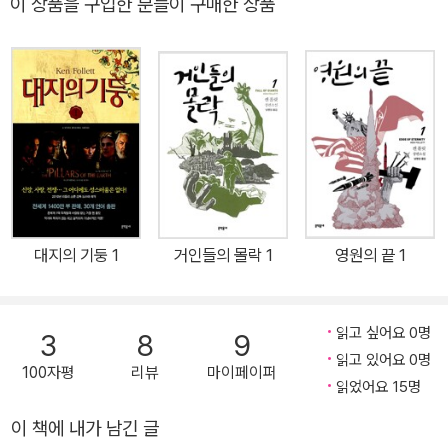
이 상품을 구입한 분들이 구매한 상품
대지의 기둥 1
거인들의 몰락 1
영원의 끝 1
읽고 싶어요 0명
3
8
9
읽고 있어요 0명
100자평
리뷰
마이페이퍼
읽었어요 15명
이 책에 내가 남긴 글