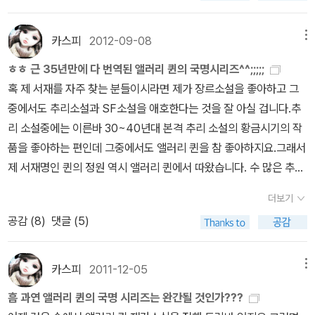
사건(2기-할리우드 활동기)
16.신의 등불(2기-중편)
17.악의 기원(3
이다. 라이츠빌 시리즈에서처럼 인간과 인생에 대한 깊이있는 태도는
기)
18.킹은 죽었다(3기)
19.꼬리 아홉 고양이(3기)
20.수수께끼 0
아직 발견되지 않지만, 젊은 앨러리의 약간은 오만한 듯한 태도 또한
카스피
2012-09-08
메뉴
83사건-아동 축약본 원제는 There Was an Old Woman
21.앨러
재미있다.그러나 [로마 모자의 비밀]에서 내게 가장 재미있게 그리고
ㅎㅎ 근 35년만에 다 번역된 앨러리 퀸의 국명시리즈^^;;;;;
리 퀸의 모험<단편집>
22.앨러리 퀸의 새로운 모험<단편집>
<드
인상적으로 다가왔던 부분은 앨러리가 아닌 그의 아버지인 리처드 퀸
혹 제 서재를 자주 찾는 분들이시라면 제가 장르소설을 좋아하고 그
르루 레인 비극 시리즈-이 시리즈는 버나비 로스라는 필명으로 발표
경감이었다. 뛰어난 재능을 가진 아들에 대한 애정과 믿음을 숨기지
중에서도 추리소설과 SF소설을 애호한다는 것을 잘 아실 겁니다.
추
>
23.X의 비극
24.Y의 비극
25.Z의 비극 26.최후의 비극
앨러리
않는 이 팔불출 아버지는 어떤 추리소설의 조수들 보다도 포근하며
리 소설중에는 이른바 30~40년대 본격 추리 소설의 황금시기의 작
퀸의 작품은 그간 국내에 총 26개 작품이 소개되었는데 현재 서점에
믿음직하다. 특히 소설에서는아버지가 수사 책임자이고 앨러리는 부
품을 좋아하는 편인데 그중에서도 앨러리 퀸을 참 좋아하지요.그래서
서 읽을수 있는 작품은 그중 19개나 되는군요^^ㅎㅎ 앨러리 퀸의 절
외자로서 활약하기 때문에, 다른 조수들처럼 탐정들의 말에 '아하, 그
제 서재명인 퀸의 정원 역시 앨러리 퀸에서 따왔습니다.
수 많은 추리
판된 작품들과 새로운 작품들이 어서 번역되었으면 합니다용^^
by c
렇군'이라 맞장구쳐주고 멍청한 말로 단서를 제공하는 수동적인 위치
소설 작가들을 일렬로 세울수는 없지만 대체적으로 미스러리의 여왕
aspi
에서 벗어나 그 자신도 무척 뛰어난 탐정의 모습을 보여준다. 또한 아
더보기
이라면 애거서 크리스티를 1순위로 꼽는편인데 반해서 미스터리의
버지의 빈번하고 적극적인 등장은 굳이 말하자면 조수로 활약하는 경
공감 (
8
)
댓글 (5)
왕이라고 한다면 과연 누굴까 그 의견이 분분하지만 일각에선 앨러리
찰임에도 불구하고 마치 경찰소설에서나 느낄 수 있는 어떤 현실감의
퀸을 미스터리의 킹으로 뽑기도 합니다.
애거서 크리스티의 전 작품이
조각이라도 맛보게 해 준다. 그는 탐정에게 수사권한을 넘겨주고 범
특이하게도 국내에서 전부 번역된데 비해서 추리 소설 작가의 전 작
카스피
2011-12-05
메뉴
인에게 '탐정의 말을 들어보라!'고 윽박지르는 탐정의 배경 경찰을 넘
품이 번역된 것은 코난 도일의 셜록 홈즈,모리스 르불랑의 아르센 뤼
어서 어떨 땐 거의 투톱처럼 보이는 것이다! 라이츠빌 시리즈를 먼저
흠 과연 앨러리 퀸의 국명 시리즈는 완간될 것인가???
팽,체스터던의 브라운 신부등 몇 개 안되는 것 같습니다.
추리 소설사
접했던 나로서는, 아들 앨러리가 귀여워 어쩔 줄 모르는 리처드 퀸 경