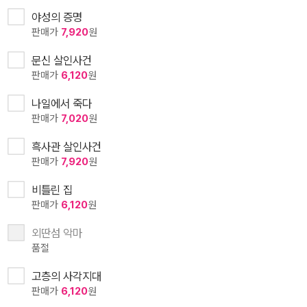
야성의 증명
판매가
7,920
원
문신 살인사건
판매가
6,120
원
나일에서 죽다
판매가
7,020
원
흑사관 살인사건
판매가
7,920
원
비틀린 집
판매가
6,120
원
외딴섬 악마
품절
고층의 사각지대
판매가
6,120
원