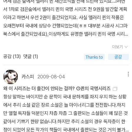
어제 검은 숲에서 앨러리 퀸 재간소식을 전해 드린바 있지요.그러면
의 한 획을 그은 앨러리 퀸이나 S.S 밴다인등 무수히 많은 작가들이
감이란 인물은 깜짝 선물이나 시리즈의 숨겨진 보물에 가까웠다. 별
서 1차로 검은숲에서 앨러리 퀸의 국명 시리즈 전 9권을 발간할 계획
국내에 소개되었지만 대게는 몇권 번역되는것에서 그쳤죠.
앨러리 퀸
은 세개 반이다. 세개는 작품에, 그리고 반 개는 리처드 퀸 경감에. 추
이라고 하면서 우선 2권이 출간되었지요. 사실 앨러리 퀸의 작품은
역시 더 오래전에 번역되었을지 모르지만 일단 제가 가지고 있는 책
리소설에서 이 만큼 귀여운 노인장 만나기가 어디 쉽던가.
오래전부터 국내에 상당수 간행되었는데(ㅎㅎ 대부분 시공사 시그마
만 살펴보았을적에 70년대 후반 동서추리문고에서 앨러리 퀸의 작품
북스에서 출간되었네요),이상하게도 유명한 앨러리 퀸의 국명 시리즈
을 처음 보았던 것 같습니다.동서추리문고에선 앨러리 퀸의 작품중
가 전부 다 번역된 적은 없습니다. 1929 로마 모자 미스터리 The R
이른바 국명 시리즈와 라이트빌 시리즈 및 비극 시리즈를 선보였지만
더보기
oman Hat Mystery 1930 프랑스 파우더 미스터리 The French
모두 번역된 것을 아니고 몇권만 번역되었지요.(아~~조사해보니 비
공감 (
13
)
댓글 (1)
Powder Mystery 1931 네덜란드 구두 미스터리 The Dutch Sho
극 시리즈는 70년대 동서추리에서 모두 번역되었네요)
이후 여러 출
e Mystery 1932 그리스 관 미스터리 The Greek Coffin Myster
판사에서 국명 시리즈를 간행하긴 했지만 9권 모두를 다 번역된적은
y 1932 이집트 십자가 미스터리 The Egyptian Cross Mystery 1
카스피
2009-08-04
메뉴
없습니다.
앨러리 퀸의 국명시리즈는 이른바 본격 추리를 지양하던
933 미국 총 미스터리 The American Gun Mystery 1933 샴 쌍
앨러리 퀸의 초기 작품들도 그의 열정이 담긴 작품들인데 추리소설의
왜 이 시리즈는 더 출간이 안되는 걸까? ①퀸의 국명시리즈
둥이 미스터리 The Siamese Twin Mystery 1934 중국 오렌지
논리를 극한까지 밀어붙인 작품들-읽는이에 따라서는 인정하지 않는
항상 말하는 바이지만 순 문학이 국내 문하계를 좌지 우지 하는 상황
미스터리 The Chinese Orange Mystery 1935 스페인 곶 미스터
분들도 계시지만-로,이전의 추리작가의 작품들과는 달리 책속의 탐
에서 추리 소설 같은 장르 소설은 늘 마이너리그를 전전합니다.하지
리 The Spanish Cape Mystery 그간 출간된 국명 시리즈는 아래
정과 책을 읽는 독자들에게 소설속에서 추리할수 있는 자료를 공평하
만 열혈 독자들 덕분인지 차츰 차츰 그 출판되는 소설들이 꽤 많은 것
와 같습니다. 70년대 구 동서 추리 문고: 네더란드 구두,이집트 십자
게 주고 독자들에게 수수께끼를 풀어보라고 도전합니다.
앨러리 퀸의
같아서 기쁘기 한량 없습니다.하지만 추리 소설의 경우 독자층이 한
가,차이나 오렌지의 비밀 -3권 80년대 자유 추리 문고: 로마 모자의
국명 시리즈는 이처럼 논리적 추리를 다룬 30년대 황금시대의 작품
정이 되었어 모든 작가의 책들이 국내에서 출판되는 것은 거의 불가