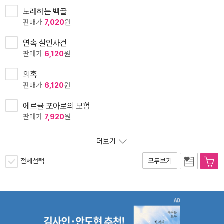
노래하는 백골
판매가
7,020
원
연속 살인사건
판매가
6,120
원
의혹
판매가
6,120
원
에르큘 포아로의 모험
판매가
7,920
원
더보기
전체선택
모두보기