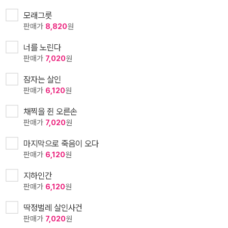
모래그릇
판매가
8,820
원
너를 노린다
판매가
7,020
원
잠자는 살인
판매가
6,120
원
채찍을 쥔 오른손
판매가
7,020
원
마지막으로 죽음이 오다
판매가
6,120
원
지하인간
판매가
6,120
원
딱정벌레 살인사건
판매가
7,020
원