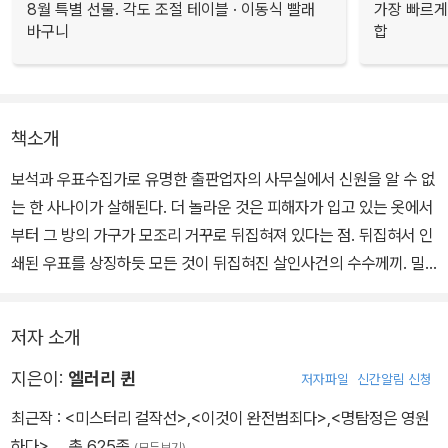
8월 특별 선물. 각도 조절 테이블 · 이동식 빨래
가장 빠르게
바구니
합
책소개
보석과 우표수집가로 유명한 출판업자의 사무실에서 신원을 알 수 없
는 한 사나이가 살해된다. 더 놀라운 것은 피해자가 입고 있는 옷에서
부터 그 방의 가구가 모조리 거꾸로 뒤집혀져 있다는 점. 뒤집혀서 인
쇄된 우표를 상징하듯 모든 것이 뒤집혀진 살인사건의 수수께끼. 밀
실살인사건의 명작.
저자 소개
지은이:
엘러리 퀸
저자파일
신간알림 신청
최근작 :
<미스터리 걸작선>
,
<이것이 완전범죄다>
,
<명탐정은 영원
하다>
… 총 625종
(모두보기)