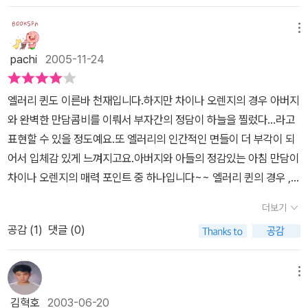
잡하기만 하다. 정교하게 쌓아올린 트릭을 한순간에 허물어뜨리는 카
타르시스를 느끼기엔 너무 복잡하기만 하다.뒷표지의 '밀실살인사건
메뉴
불후의 초1급 명작'은 명백히 과장된 찬사다. '노란방의 비밀'처럼 간
pachi
2005-11-24
단한 방식으로 밀실살인을 만들어내는 작품이야말로 초1급 명작이기
때문이다.'차이나 오렌지의 비밀'에는 '이집트 십자가의 비밀'에서처
엘러리 퀸도 이른바 천재입니다.하지만 차이나 오렌지의 경우 아버지
럼 폭발적인 추격도 없고, '그리스 관의 비밀'처럼 반전의 반전이 거듭
와 완벽한 만담콤비를 이뤄서 부자간의 정담이 하늘을 찔렀다...라고
되지도 않는다.'우연이라는 걸 싫어'하는 엘러리 퀸의 성격에는 잘 어
표현할 수 있을 정도예요.또 엘러리의 인간적인 면들이 더 부각이 되
울리는 작품이었지만 추리소설로서의 재미는 기대에 못미치는 작품
어서 입체감 있게 느껴지고요.아버지와 아들의 정감있는 아침 만담이
이다.
차이나 오렌지의 매력 포인트 중 하나입니다~~ 엘러리 퀸의 경우 ,
소설에서 추리장치를 마련해 놓아 어찌 보면 꿰어 맞춰서 해결을 본
더보기
다...라고도 할 수 있고 반대로 속이 시원하다고 할 수 도 있습니다.드
공감 (
1
)
댓글 (0)
루리 할아버지가 매번 속세가 싫어...하면서 쓸쓸히 등을 돌리는 것에
비하면 엘러리는 매권 진화하는 기분입니다. 머리도 감성도 ~
메뉴
김혁호
2003-06-20