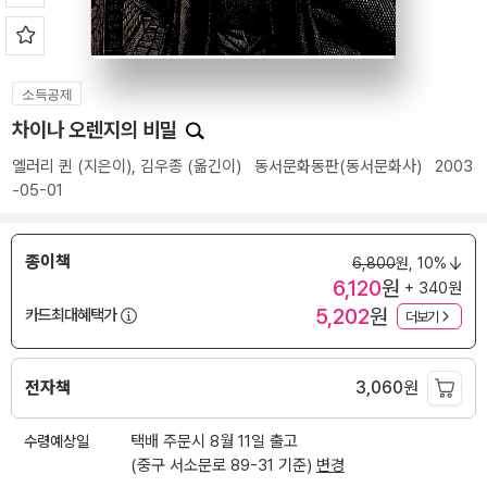
소득공제
차이나 오렌지의 비밀
엘러리 퀸
(지은이),
김우종
(옮긴이)
동서문화동판(동서문화사)
2003
-05-01
종이책
6,800
원,
10%
6,120
원
+ 340원
5,202
원
카드최대혜택가
더보기
전자책
3,060
원
수령예상일
택배 주문시 8월 11일 출고
(중구 서소문로 89-31 기준)
변경