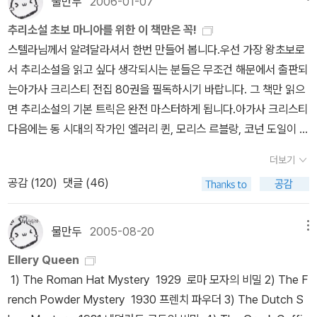
수 있습니다.밴다인의 경우 추리 소설이 통틀어서 12권에 불과한데
물만두
2006-01-07
g is Dead (1952) 엘러리 퀸 : 킹은 죽었다 (트릭은 기억 안 나지
에서 이번에 국명시리즈를 전부 번역했으니 좀더 힘을 발휘해서 앨러
에서 6권(로마,프랑스,네덜란드,그리스,이집트,중국),해문에서 1권
t 모자에서 튀어나온 죽음 8. E. Queen: The Chinese orange my
국내에서 지난 수십년간 이 12권의 작품조자 제대로 번역된바 없지
만 시그마북스중에서 '트럼프'와 함께 별로였던 작품) 12. H
리 퀸의 전작을 모두 번역해 주길 희망해 봅니다.시공사보다 적은 해
추리소설 초보 마니아를 위한 이 책만은 꼭!
(그리스),이천년대 동서 DMB에서 다시 6권(,프랑스,네덜란드,그리
stery 중국 오렌지의 비밀 9. H. H. Holmes: Nine times nine 10.
요. 벤슨 살인 사건(1926) 카나리아 살인 사건(1927) 그린 살인 사
elen McCloy: Through a Glass Darkly (1950) 헬렌 매클로이
문에서도 크리스티 전작품 80권을 다 번역했는데 시공사도 이번에
스텔라님께서 알려달라셔서 한번 만들어 봅니다.우선 가장 왕초보로
스,이집트,중국)이 시차를 두고 나오지만 아쉽게도 항상 위 3권은 번
C. Dickson: The peacock feather murders 11. E. Queen: Th
건(1928) 주교 살인 사건(1929) 스카라베(딱정벌레) 살인 사건(19
: 어두운 거울 속에 13. John Dickson Carr : He wo
한번 일을 냈으면 좋겠네용^^
by caspi
서 추리소설을 읽고 싶다 생각되시는 분들은 무조건 해문에서 출판되
역되질 않더군요. 이유가 뭔가 무척 궁금해 지더군요.번역된 6권에
e king is dead 킹은 죽었다. 12. H. McCloy: Through a glass 어
30) 케닐 살인 사건(1933) 드래곤 살인 사건(1934) 카지노 살인 사
uldn't Kill Patience (1944) 14. Randall Garrett : Too Many
는아가사 크리스티 전집 80권을 필독하시기 바랍니다. 그 책만 읽으
비해 작품의 질이 형편없이 낮아서 그랬을까요? 인터넷 어디에도 그
두운 거울 속에 13. C. Dickson: He wouldn't kill Patience 14.
건(1934) 가든 살인 사건(1935) 유괴 살인 사건(1936) 그레이시
Magicians (1967) 랜달 개릿 : 마술사가 너무 많다 15. Jo
면 추리소설의 기본 트릭은 완전 마스터하게 됩니다.아가사 크리스티
에 대한 답변은 없더군요. 동서 DMB에는 미 번역된 3권이 출간될 예
R. Garrett: Too many magicians 마술사가 너무 많다. 15. J. Sla
앨런 살인 사건(1938) 겨울 살인 사건(1939) 그간 출간된 밴다인의
hn Sladek : Invisible Green (1977)
다음에는 동 시대의 작가인 엘러리 퀸, 모리스 르블랑, 코넌 도일이 되
정(책 커버에는 300권까지 출간될 예정이지요) 으로 되어있지만 현
dek: Invisible green by caspi
파일로 번스 시리즈는 아래와 같습니다. 70년대 구 동서 추리문고:
겠죠.아, 순서를 바꿔서 코넌 도일과 모리스 르블랑 작품을 먼저 시작
재 동서DMB사정으론 과연 번역되어 나올지 장담할 수 없습니다. 과
그린 살인사건,승정 살인 사건-2권 80년대 자유 추리문고: 벤슨 살인
더보기
해도 좋습니다.코넌 도일모리스 르블랑 엘러리 퀸 이 작가들의
연 국내에선 언제 국명 시리즈 전권을 다 읽어볼 수 있을지 갑갑하기
사건,카나리아 살인사건,딱정벌레 살인사건,케닐 살인사건,가든 살인
공감 (
120
)
댓글 (46)
책을 읽은 뒤에는 동서미스터리북스에 등장하는 새로운 작가의 작품
그지 없네요 by caspi
사건-5권 2천년대 동서 DMB: 벤슨 살인사건,카나리아 살인사건, 그
들과 새로운 작품들을 골라 읽으시면 됩니다.탐정으로 대표되는 레이
린 살인사건,승정 살인 사건,딱정벌레 살인사건-5권 2천년대 해문:
먼드 챈들러의 필립 말로 시리즈그 뒤를 잇는 로스 맥도널드의 루 아
물만두
2005-08-20
메뉴
드래곤 살인사건,카지노 살인사건,가든 살인사건-3권 2천년대 북스
처 시리즈가볍게 읽을 수 있는 얼 스탠리 가드너의 페리 메이슨 시리
피어 스카라베 살인 사건,겨울 살인 사건, 주교 살인 사건,그레이시 앨
Ellery Queen
즈가 있습니다.또한 각 나라별로 상을 수상한 작품도 있고 사회파나
런 살인 사건 위에서 보시다시피 각 추리 문고별로 밴다인의 책들이
1) The Roman Hat Mystery 1929 로마 모자의 비밀 2) The F
범죄소설로 나뉘는 요즘 작품도 있읍니다.추리소설도 작가마다 선호
제각각 나와 있어 추리 소설애독자들이 구하는데도 문제가 있지만 다
rench Powder Mystery 1930 프렌치 파우더 3) The Dutch S
도가 다르고 각기 비슷한 내용이라도 취향이 다를 수 있으니 각자가