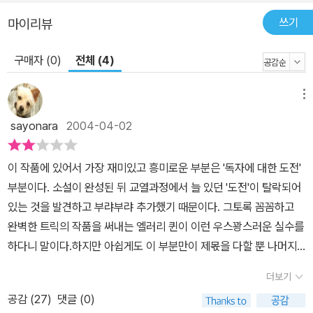
쓰기
마이리뷰
구매자 (0)
전체 (4)
메뉴
sayonara
2004-04-02
이 작품에 있어서 가장 재미있고 흥미로운 부분은 '독자에 대한 도전'
부분이다. 소설이 완성된 뒤 교열과정에서 늘 있던 '도전'이 탈락되어
있는 것을 발견하고 부랴부랴 추가했기 때문이다. 그토록 꼼꼼하고
완벽한 트릭의 작품을 써내는 엘러리 퀸이 이런 우스꽝스러운 실수를
하다니 말이다.하지만 아쉽게도 이 부분만이 제몫을 다할 뿐 나머지
본문은 엘러리 퀸의 작품치고는 너무 허술하다. 김전일의 아버지라고
더보기
할 수 있는 퀸의 이번 작품에 등장하는 트릭은 '명탐정 코난'의 방식이
공감 (
27
)
댓글 (0)
다. 끈과 기구, 공간배치, 수학적 계산이 등장하는 트릭은 지나치게 복