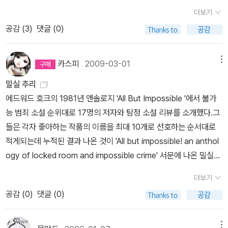
록 홈즈 시리즈,모리스 르블랑의 아르센 뤼팽시리즈,체스터턴의 브라
릭) 2. Hake Talbot : Rim of the Pit (1944) 3. Gasto
우진 못했지요ㅡ.ㅡ
그래 포기하고 있었는데 갑자기 올해 검은 숲이
없는데 앨러리 퀸의 국명시리즈는 70년대 동서 추리에서 맨 처음 소
더보기
운 신부 시리즈,아가사 크리스티의 추리 소설이 전부가 아닌가 싶습
n Leroux : Le Mystère de la Chambre Jaune / The Myster
란 곳에서 앨러리 퀸의 국명 시리즈 9권을 다 출간한다고 광고를 하
개되었고 자유추리,시공사,해문등에서 차례로 몇권씩 소개된바 있지
공감 (
3
)
댓글 (0)
니다. 셜록 홈즈나 브라운 신부등은 단편소설이기에 번역이 다 되었
y of the Yellow Room (1907) 가스통 르루 : 노란 방의 비
더군요.그래 검은 숲이 어떤데가 보았더니 시공사의 임프린트라고 하
만 9권이 모두 번역되진 않았습니다. 국명 시리즈는 아래와 같습니
다 쳐도 뤼팽은 전작이 20권 정도여서(물론 뤼팽도 그 명성에 비해
밀 (빼어난 트릭과 지루한 글 솜씨의 만남) 4. John Dickson
더군요.시공사야 예전에 시그마 북스로 앨러리 퀸 선집을 간행하고
다. 로마 모자의 비밀(1929) – 자유추리(최초 번역),시공사,동서DM
전작이 번역된 것은 21세기 들어서 입니다),출판사가 어느 정도 적자
Carr : The Crooked Hinge (1938) 존 딕슨 카 : 구부러진 경
그중에 국명 시리즈가 6권이나 있었으니 최소한 기존의 작품은 나오
카스피
2009-03-01
메뉴
B 프랑스 분의 비밀(1930) – 시공사(최초번역), 동서DMB 네덜란
를 감안하고 출판한 것이겠지만 아가사 크리스티 전작 80권을 해문
첩 (너무나 유명한 트릭) 5. Carter Dickson : The Juda
겠지만 과연 나머지 3권이 나올까 의아심이 있어서-ㅎㅎ 그간 한두번
드 구두의 비밀(1931) –동서추리(최초 번역), 시공사,동서DMB 그
밀실 추리
이 모두 출판한 것은 아가사 크리스티가 아무리 국내에서 인기가 많
s Window / The Crossbow Murder (1938) 존 딕슨 카 : 유
속은 것이 아니라서요-,다 나와야 나오는 것이지 하고 생각했는데 웬
리스관의 비밀(1932) - 시공사(최초번역),해문Q,동서DMB 이집트
에드워드 호크의 1981년 앤솔로지 'All But Impossible '에서 불가
았어도 매우 유례가 없는 일이지요.그러면에서 열린 책들이 메그레
다의 창 6. Israel Zangwill : The Big Bow Mystery (18
걸 무슨 뚝심을 발휘해서인지 국명 시리즈 9권을 다 번역했습니다.ㅎ
십자가의 비밀(1933) - 동서추리(최초 번역), 시공사,동서DMB 아
능 범죄 소설 순위대로 17명의 저자와 탐정 소설 리뷰를 소개했다.그
시리즈 전작 출간도 대단한 사건이라고 할 수 있습니다. 물론 검은 숲
92) 이스라엘 장윌 : 빅 보우 미스터리 ( 19세기에 발표된 가장 놀라
ㅎ 만쉐이~~~
검은숲에서 나온 앨리리 퀸 국명시리즈는 저자의 모
메리카 권총의 비밀(1933) – 미 번역 태국 쌍동이의 비밀(1933) –
들은 각자 좋아하는 작품의 이름을 최대 10개로 선호하는 순서대로
측(앨러리 퀸 기획은 추리 소설 홈 페이지로 유명한 데카님이 기획하
운 작품중 하나일듯 하다) 7. Clayton Rawson : Death fro
습을 겉 표지에 내세운 그간 국내에선 볼수 없었던 특이한 디자인데
미 번역,80년대 중학생이란 잡지에서 축약된바 있음 중국 오렌지의
적게되는데 누적된 결과 나온 것이 'All but impossible! an anthol
셨다나봐요)에선 이미 앨러리 퀸의 국명 시리즈를 6권 번역한바 있기
m a Top Hat (1938) 클레이튼 로슨 : 모자에서 튀어나온 죽음
양장본이어서 소장가치도 충분하다고 볼수 있습니다.
하지만 저처럼
비밀(1934) - 동서추리(최초 번역), 시공사,동서DMB 스페인 곳의
ogy of locked room and impossible crime' 서문에 나온 밀실
에 나머지 3권만 번역하면 되기에 기획 및 출간에 큰 부담이 없겠지
8. Ellery Queen : The Chinese Orange Mystery (1934)
이미 6권을 여러 출판사 본으로 소장하고 있는 독자으 입장에서 본다
비밀(1935)- 미 번역 보시는 바와 같이 앨러리 퀸의 국명 시리즈는
추리 15선이다. 1. J. D. Carr: The three coffins 세 개의 관 2. Ha
만 추리 소설 애독자의 입장에선 출판사의 공수표에 여러 번 당한 적
엘러리 퀸 : 중국 오렌지의 비밀 (시공사 시그마북스 시리즈로 봤으
면 3권만 구매해야 될지 아니면 9권 다 구매해야 할지 참 난감할 따
더보기
여러 출판사에서 발행되었는데 이상하게도 아메리카 권총의 비밀, 태
ke Talbot: Rim of the pit . 3. G. Leroux: Le mystère de la ch
이 있어 앨러리 퀸의 국명시리즈가 다 번역되길 기대해 보지만 혹 다
나 현재는 절판) 9. Anthony Boucher : Nine Times
름이죠.생각같에서야 9권을 일시불로 지불하고 구매하면 좋겠지만
공감 (
0
)
댓글 (0)
국 쌍동이의 비밀, 스페인 곳의 비밀의 비밀은 어느 출판사에서도 출
ambre jaune 노란 방의 비밀 4. J. D. Carr: The crooked hinge
출간 안될수도 있다는 우려가 있는 것이 사실입니다. 가장 비근한 예
Nine (1940) 10. Carter Dickson : The Ten Teacups / The
경제적 사정과 책 보관할데가 마땅치 않으니…ㅜ.ㅜ
뭐 일단 처음 번역
판되지 않았습니다. 동서 추리에서 70년대에 3권(네덜란드,차이나,
5. C. Dickson: The Judas window 6. I. Zangwill: The big Bo
로 앨러리 퀸 미국 추리 소설사에서 쌍벽을 이루는 S.S 밴다인을 들
Peacock feather Murders (1937) 11. Ellery Queen: The Kin
된 미국총,샴 쌍둥이,스페인 곶의 비밀을 구매해야 겠지요^^
검은숲
이집트)이 나온후 80년대 자유추리에서 1권(로마), 90년대 시공사
w mystery 빅 보 미스터리 7. C. Rawson: Death from a top ha
메뉴