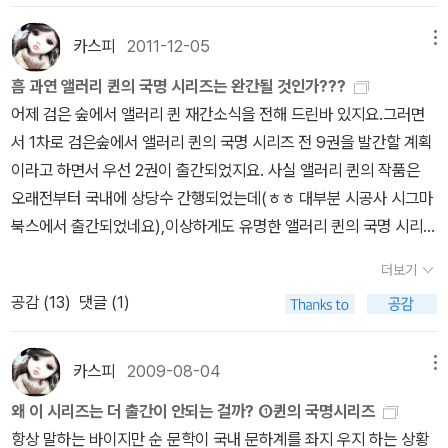
퀸을 미스터리의 킹으로 뽑기도 합니다.
애거서 크리스티의 전 작품이
특이하게도 국내에서 전부 번역된데 비해서 추리 소설 작가의 전 작
카스피
2011-12-05
메뉴
품이 번역된 것은 코난 도일의 셜록 홈즈,모리스 르불랑의 아르센 뤼
흠 과연 앨러리 퀸의 국명 시리즈는 완간될 것인가???
팽,체스터던의 브라운 신부등 몇 개 안되는 것 같습니다.
추리 소설사
어제 검은 숲에서 앨러리 퀸 재간소식을 전해 드린바 있지요.그러면
의 한 획을 그은 앨러리 퀸이나 S.S 밴다인등 무수히 많은 작가들이
서 1차로 검은숲에서 앨러리 퀸의 국명 시리즈 전 9권을 발간할 계획
국내에 소개되었지만 대게는 몇권 번역되는것에서 그쳤죠.
앨러리 퀸
이라고 하면서 우선 2권이 출간되었지요. 사실 앨러리 퀸의 작품은
역시 더 오래전에 번역되었을지 모르지만 일단 제가 가지고 있는 책
오래전부터 국내에 상당수 간행되었는데(ㅎㅎ 대부분 시공사 시그마
만 살펴보았을적에 70년대 후반 동서추리문고에서 앨러리 퀸의 작품
북스에서 출간되었네요),이상하게도 유명한 앨러리 퀸의 국명 시리즈
을 처음 보았던 것 같습니다.동서추리문고에선 앨러리 퀸의 작품중
가 전부 다 번역된 적은 없습니다. 1929 로마 모자 미스터리 The R
이른바 국명 시리즈와 라이트빌 시리즈 및 비극 시리즈를 선보였지만
더보기
oman Hat Mystery 1930 프랑스 파우더 미스터리 The French
모두 번역된 것을 아니고 몇권만 번역되었지요.(아~~조사해보니 비
공감 (
13
)
댓글 (1)
Powder Mystery 1931 네덜란드 구두 미스터리 The Dutch Sho
극 시리즈는 70년대 동서추리에서 모두 번역되었네요)
이후 여러 출
e Mystery 1932 그리스 관 미스터리 The Greek Coffin Myster
판사에서 국명 시리즈를 간행하긴 했지만 9권 모두를 다 번역된적은
y 1932 이집트 십자가 미스터리 The Egyptian Cross Mystery 1
카스피
2009-08-04
메뉴
없습니다.
앨러리 퀸의 국명시리즈는 이른바 본격 추리를 지양하던
933 미국 총 미스터리 The American Gun Mystery 1933 샴 쌍
앨러리 퀸의 초기 작품들도 그의 열정이 담긴 작품들인데 추리소설의
왜 이 시리즈는 더 출간이 안되는 걸까? ①퀸의 국명시리즈
둥이 미스터리 The Siamese Twin Mystery 1934 중국 오렌지
논리를 극한까지 밀어붙인 작품들-읽는이에 따라서는 인정하지 않는
항상 말하는 바이지만 순 문학이 국내 문하계를 좌지 우지 하는 상황