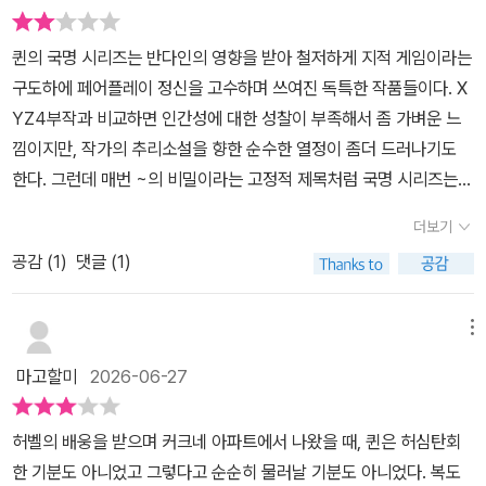
퀸의 국명 시리즈는 반다인의 영향을 받아 철저하게 지적 게임이라는
구도하에 페어플레이 정신을 고수하며 쓰여진 독특한 작품들이다. X
YZ4부작과 비교하면 인간성에 대한 성찰이 부족해서 좀 가벼운 느
낌이지만, 작가의 추리소설을 향한 순수한 열정이 좀더 드러나기도
한다. 그런데 매번 ~의 비밀이라는 고정적 제목처럼 국명 시리즈는
하나의 틀이 작품의 한계를 설정하여 지나치게 작위적이고 기계적인
더보기
느낌을 줄때도 있는데, 바로 이 작품이 그러한 대표적 경우가 아닌가
공감 (
1
)
댓글 (1)
싶다. 사건 현장의 시체나 모든 사물들이 거꾸로 되어있다는 설정은
미스터리적 흥미를 자극하기도 하지만 너무 작위적인 느낌이 들어 현
실감을 떨어뜨린다. 게다가 그 기괴한 발단에 비해 해명은 그다지 놀
메뉴
랍지 않으니 더욱 그러하다. 퀸의 작품으로는 중간 이하라 판단된다.
마고할미
2026-06-27
허벨의 배웅을 받으며 커크네 아파트에서 나왔을 때, 퀸은 허심탄회
한 기분도 아니었고 그렇다고 순순히 물러날 기분도 아니었다. 복도