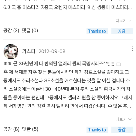
6.미국 총 미스터리
7.중국 오렌지 미스터리
8.샴 쌍둥이 미스터리
9.스페인 곶 미스터리
<라이트빌 시리즈 1~4>
10.재앙의 거리
11.
더보기
폭스가의 살인
12.열흘간의 불가사의
13.일곱번의 살인사건
<앨러
공감 (
2
)
댓글 (0)
리 퀸 기타작품>
14.중간지대(1기와 2기 사이 작품)
15.트럼프 살인
사건(2기-할리우드 활동기)
16.신의 등불(2기-중편)
17.악의 기원(3
기)
18.킹은 죽었다(3기)
19.꼬리 아홉 고양이(3기)
20.수수께끼 0
카스피
2012-09-08
메뉴
83사건-아동 축약본 원제는 There Was an Old Woman
21.앨러
ㅎㅎ 근 35년만에 다 번역된 앨러리 퀸의 국명시리즈^^;;;;;
리 퀸의 모험<단편집>
22.앨러리 퀸의 새로운 모험<단편집>
<드
혹 제 서재를 자주 찾는 분들이시라면 제가 장르소설을 좋아하고 그
르루 레인 비극 시리즈-이 시리즈는 버나비 로스라는 필명으로 발표
중에서도 추리소설과 SF소설을 애호한다는 것을 잘 아실 겁니다.
추
>
23.X의 비극
24.Y의 비극
25.Z의 비극 26.최후의 비극
앨러리
리 소설중에는 이른바 30~40년대 본격 추리 소설의 황금시기의 작
퀸의 작품은 그간 국내에 총 26개 작품이 소개되었는데 현재 서점에
품을 좋아하는 편인데 그중에서도 앨러리 퀸을 참 좋아하지요.그래서
서 읽을수 있는 작품은 그중 19개나 되는군요^^ㅎㅎ 앨러리 퀸의 절
제 서재명인 퀸의 정원 역시 앨러리 퀸에서 따왔습니다.
수 많은 추리
판된 작품들과 새로운 작품들이 어서 번역되었으면 합니다용^^
by c
소설 작가들을 일렬로 세울수는 없지만 대체적으로 미스러리의 여왕
aspi
더보기
이라면 애거서 크리스티를 1순위로 꼽는편인데 반해서 미스터리의
공감 (
8
)
댓글 (5)
왕이라고 한다면 과연 누굴까 그 의견이 분분하지만 일각에선 앨러리