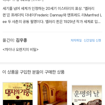
세기를 넘어 세계가 인정하는 20세기 미스터리의 표상. ‘엘러리
퀸’은 프레더릭 더네이Frederic Dannay와 맨프레드 리Manfred L
ee 두 사촌의 공동 필명이다. 엘러리 퀸은 1929년 작가 세계로 입문
했다. 1971년 맨프레드 리가 사망하기 전까지 ‘세계 3대 미스터리’로
불리는 『Y의 비극The Tragedy of Y』을 비롯, 수많은 단편 앤솔러
옮긴이:
김우종
저자파일
신간알림 신청
지를 출간하며 미스터리 소설사에 한 획을 그었다. 1941년, 『엘러리
퀸 미스터리 매거진EQMM』을 창간하여 발행인 겸 기획 편집자로서
<차이나 오렌지의 비밀>
무수한 추리소설 작가를 배출해냈다. 1961년, 미국 추리작가협회(M
WA)는 엘러리 퀸이 미스터리 장르에 공헌한 업적을 인정, ‘에드거 그
랜드 마스터 상’을 수여했다. 1983년 미국 추리작가협회는 ‘엘러리
이 상품을 구입한 분들이 구매한 상품
퀸 상’을 제정해 미스터리 분야에서 뛰어난 두각을 보이는 사람이나
단체에 수여하고 있다.