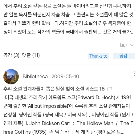
미스터리 The Chinese Orange Mystery 1935 스페인 곶 미스터
분들도 계시지만-로,이전의 추리작가의 작품들과는 달리 책속의 탐
에서 추리 소설 같은 장르 소설은 늘 마이너리그를 전전합니다.하지
리 The Spanish Cape Mystery 그간 출간된 국명 시리즈는 아래
정과 책을 읽는 독자들에게 소설속에서 추리할수 있는 자료를 공평하
만 열혈 독자들 덕분인지 차츰 차츰 그 출판되는 소설들이 꽤 많은 것
와 같습니다. 70년대 구 동서 추리 문고: 네더란드 구두,이집트 십자
게 주고 독자들에게 수수께끼를 풀어보라고 도전합니다.
앨러리 퀸의
같아서 기쁘기 한량 없습니다.하지만 추리 소설의 경우 독자층이 한
가,차이나 오렌지의 비밀 -3권 80년대 자유 추리 문고: 로마 모자의
국명 시리즈는 이처럼 논리적 추리를 다룬 30년대 황금시대의 작품
정이 되었어 모든 작가의 책들이 국내에서 출판되는 것은 거의 불가
비밀-1권 90년대 시그마 북스: 로마 모자의 비밀,프랑스 파우더의 비
이지만 이상하게도 영미의 명성과 달리 국내에서는 그닥 인기가 없어
능에 가깝지요. 한 출판사에서 한 작가의 추리 소설을 전집형태가 아
밀,네덜란드 구두의 비밀,그리스 관의 비밀 이집트 십자가의 비밀,중
더보기
선지 국명시리즈가 다 번역되진 않았지요.
문고명
발생시기
번역된 책
닌 선집이라도 출판하는 것은 정말 보기 힘든 일이기 때문입니다.따
국 오렌지의 비밀-6권 2천대 동서 DMB: 로마 모자의 비밀, 네덜란
공감 (
3
)
댓글 (11)
들
동서추리문고
1977년
이집트 십자가,차이나 오렌지,네덜란두 구두
라서 해문에서 아가사 크리스티 전집 80권이 나온 것은 정말 우리 출
드 구두의 비밀,그리스 관의 비밀,차이나 오렌지의 비밀, 이집트 십자
의 비밀-3권
자유추리문고
1983년
로마모자의 비밀-1권
시그마북스
1
판계에서 기적 같은 일이라 아니할 수 없습니다. 추리 소설을 읽다보
가의 비밀-5권 보시다시피 앨러리 퀸의 국명 시리즈중 3권 미국 총
995년
로마모자,프랑스파우더,네덜란드구두,그리스관,이집트십자
면 이 작가의 책은 전집이 아니더라도 이 시리즈만은 꼭 다 출판했으
Bibliotheca
2009-05-10
메뉴
미스터리,샴 쌍둥이 미스터리,스페인 곶 미스터리는 이상하게 번역된
가,중국오렌지의 비밀-6권
해문Q
1996년
이집트 십자가,그리관의 비
면 좋겠는데(꼭 한 출판사만이 아니더라도 말이죠) 생각하게 만드는
바 없습니다.그중 샴 쌍둥이 미스터리는 80년대 중학생 잡지에 축약
추리 소설 관계자들이 뽑은 밀실 범죄 소설 베스트 15
밀-2권
동서DMB
2003년
로마모자,네덜란드구두,그리스관,이집트십
책들이 있는데 이상하게 출판이 안되는 경우가 있습니다.한번 살펴볼
되서 번역된바 있습니다.본격 추리 소설의 대표자중 한 사람인 앨러
미국 태생의 추리 작가 에드워드 호크(Edward D. Hoch)가 1981
자가,중국오렌지의 비밀-5권
시그마 북스
해문Q 미스터리
동서 D
까요. 1.앨러리 퀸의 “국명시리즈” S.S반다인의 파일로 번스 시리즈
리 퀸의 국명시리지가 2011년 현재까지 다 번역되지 못한 것은 국내
년에 출간한 'All but Impossible!'에 수록됨.추리 소설 관계자들이
MB
위표에서 보시다시피 총 9권의 국명시리즈중 그간 국내에
에 자극을 받아 두 사촌 형제가 쓴 앨러리 퀸의 국명 시리즈는 본격 추
추리 시장의 협소함을 잘 반영하는 증거지요. 물론 현재 국내의 추리
선정함. 영어권 작품 (영국 제목 / 미국 제목) , 비영어권 작품 (원제 /
선 6권만 번역 출간되었고 미국총,샴 쌍둥이,스페인 곶의 비밀은 번
리의 향기를 맡을 수 있는 걸작으로 소설속에 있는 독자에의 도전은
소설 시장 여건상 외국 작가의 전 작품이 다 번역되는 것은 불가능합
영어 제목) 1. John Dickson Carr : The Hollow Man / The T
역되지 않았습니다.저 역시도 이번에는 다 나올까 싶어 동서,자유,시
작가의 치기어린 자부심이 느낄수 있는 부분이죠. 이 국명 시리즈는
니다.현재까지 작가의 추리 소설이 전부 번역된 것은 코난 도일의 셜
hree Coffins (1935) 존 딕슨 카 : 세 개의 관 (경이로운 트
그마북스,해문Q에서 간행된 모든 앨러리 퀸을 구매했지만 결국 다 모
모두 9권인데 국내에서는 6권만 소개되어 있어 안타까움을 감출수가