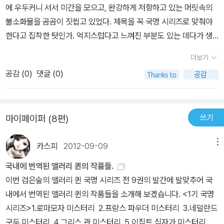
에 우두커니 서서 미간을 모으고, 완강하게 저항하고 있는 머릿속의
불소화물을 곰곰이 짓씹고 있었다. 제목을 꼭 국명 시리즈로 맞춰야
한다고 집착한 탓인가. 억지스럽다고 느껴진 부분도 있는 데다가 생
각보다 범인을 쉽게 추측해낼수 있어서... 그래도 등장인물과 상황 묘
더보기
사는 상큼한 면도 있으니까(?)
공감 (
0
)
댓글 (0)
쓰기
마이페이퍼 (8편)
카스피
2012-09-09
메뉴
국내에 번역된 앨러리 퀸의 작품들.
이번 검은숲의 앨러리 퀸 국명 시리즈 전 9권의 발간에 발맞추어 국
내에서 번역된 앨러리 퀸의 작품들을 소개해 보겠습니다.
<1기 국명
시리즈>
1.로마모자 미스터리 2.프랑스 파우더 미스터리
3.네덜란드
구두 미스터리
4.그리스 관 미스터리
5.이집트 십자가 미스터리