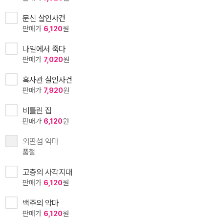
문신 살인사건
판매가
6,120
원
나일에서 죽다
판매가
7,020
원
흑사관 살인사건
판매가
7,920
원
비틀린 집
판매가
6,120
원
외딴섬 악마
품절
고층의 사각지대
판매가
6,120
원
백주의 악마
판매가
6,120
원