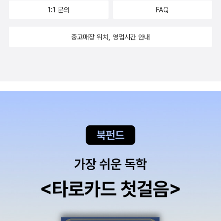
고 있을터이기에 기존의 책을 내놓으면 독자들이 구매를 안해 출판사
so published as: The Quick and the Dead) 1943 22) The M
1:1 문의
FAQ
가 판매 부진을 이유로 다음 책들을 출간하지 않을 수도 있기 때문입
urderer Is a Fox 1945 폭스가의 살인 Wrightsville 223) The C
니다. 아무튼 국내에 처음 번역된 3편을 포함 앨러리 퀸의 국명 시리
ase Book of Ellery Queen (short stories) 1945 24) Ten Da
중고매장 위치, 영업시간 안내
즈가 이번에는 정말 다 출간되었으면 합니다.그러면 비록 다소의 돈
ys' Wonder 1948 10일간의 불가사의 Wrightsville 325) Cat of
이 들더라도 몽땅 구입할 터이니까요 ㅜ.ㅜ by caspi
Many Tails 1949 꼬리 아홉 고양이26) Double, Double (Also
published as: The Case of the Seven Murders) 1950 일곱
번의 살인사건 Wrightsville 427) The Origin of Evil 1951 악의
기원28) The King Is Dead 1952 킹은 죽었다29) Calendar of
Crime (short stories) 1952 30) The Scarlet Letters 1953 3
1) The Glass Village 1954 32) QBI: Queen's Bureau of Inve
stigation (short stories) 1954 33) The Hollywood Murder
s 1956 34) Inspector Queen's Own Case 1956 35) The Fi
nishing Stroke 1958 36) The Scrolls of Lysis 1962 37) Th
e Player on the Other Side 1963 38) And on the Eighth Da
y 1964 39) The Fourth Side of the Triangle 1965 40) Dea
th Spins the Platter 1965 41) Queens Full (short stories) 1