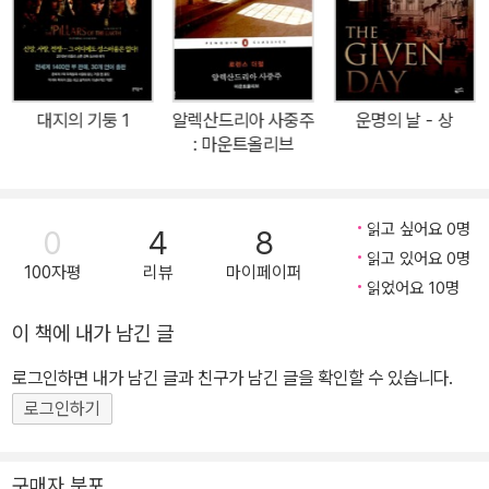
대지의 기둥 1
알렉산드리아 사중주
운명의 날 - 상
: 마운트올리브
읽고 싶어요 0명
0
4
8
읽고 있어요 0명
100자평
리뷰
마이페이퍼
읽었어요 10명
이 책에 내가 남긴 글
로그인하면 내가 남긴 글과 친구가 남긴 글을 확인할 수 있습니다.
로그인하기
구매자 분포