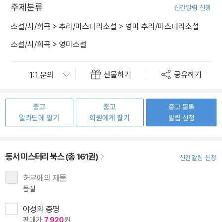
주제분류
신간알림 신청
소설/시/희곡
>
추리/미스터리소설
>
영미 추리/미스터리소설
소설/시/희곡
>
영미소설
선물하기
공유하기
중고
중고
중고 등록
알라딘에 팔기
회원에게 팔기
알림 신청
동서 미스터리 북스 (총 161권)
신간알림 신청
허무에의 제물
품절
야성의 증명
판매가
7,920
원