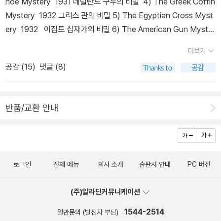
모아도 출판사별로 제각각이어서 진열하기도 애로사항이 큰 편입니
hoe Mystery 1931 네덜란드 구두의 비밀 4) The Greek Coffin
좋아하는 장르와 작가를 발견하는 기쁨을 누리기시 바랍니다.각 시리
다. 해문의 경우 처음 번역되는 2권(드래곤과 카지노)를 내놓으면서
Mystery 1932 그리스 관의 비밀 5) The Egyptian Cross Myst
즈는 시리즈... 작가의 작품목록은 작가의 작품 목록 지금 안 읽으면
후속작도 출간할 뜻을 비추다가 판매 부진탓인지 조용히 사그라들었
ery 1932 이집트 십자가의 비밀 6) The American Gun Myster
후회할 작가로는 기리노 나츠오미야베 미유키히가시노 게이고미넷
고 북스피어도 멋진 양장본을 내놓으면서 역시 국내에서 처음 번역되
y (Also published as: Death at the Rodeo) 1933 7) The Si
월터스제프리 디버 그리고 앞으로 계속 나올 작품들의 주목을 잊지
더보기
는 겨울 살인사건과 그레이시 앨런 살인사건을 출간하면서 밴다인의
amese Twin Mystery 1933 8) The Chinese Orange Myster
마시구요~
공감 (
15
)
댓글 (8)
추리 소설 전 12권을 번역한다며 추리 소설 애독자들을 들뜨게 했지
y 1934 차이나 오렌지 9) The Spanish Cape Mystery 1935 1
만 역시 판매 부진탓인지 2009년이후 밴다인의 책을 출간하지 않고
0) The Adventures of Ellery Queen (short stories) 1934 엘
있네요. 그러다 보니 밴다인의 추리 소설도 구 동서추리,자유 추리,동
러리퀸의 모험11) Halfway House 1936 중간지점의 집12) The
반품/교환 안내
서 DMB,해문,북스피어별로 가지고 있고 앞서 말한대로 판형이 제각
Door Between 1937 13) The Devil to Pay 1938 14) The F
각이라 한데 진열하기도 애매한편이지요.게다가 북스피어에서 유괴
our of Hearts 1938 트럼프 살인 사건 15) The Dragon's Teet
살인 사건을 출간하지 않는한 또 어느 출판사에서 언제 밴다인의 책
h (Also published as: The Virgin Heiresses) 1939 16) The N
을 출간할지 참 답답해 지지요. 위에 앨러리 퀸의 국명시리즈도 각 출
ew Adventures of Ellery Queen (short stories) 1940 신의
로그인
전체 메뉴
회사 소개
출판사 안내
PC 버전
판사별로 다 갖고 있습니다.개인적으로 이번 검은숲에서 전 9권이 다
등불17) Ellery Queen, Master Detective (Also published as:
출간되지 못할 것 같으면 국내에 처음 번역되는 미국 총 미스터리, 샴
The Vanishing Corpse) 1941 18) The Penthouse Mystery
(주)알라딘커뮤니케이션
쌍둥이 미스터리,스페인 곶 미스터리만이라도 우선 출간 되었으면 하
1941 19) The Perfect Crime 1942 20) Calamity Town 194
네요. 아마 웬만한 추리 소설 애독자라면 퀸의 국명 시리즈는 이미 갖
2 재앙의 거리 Wrightsville 121) There Was an Old Woman (Al
1544-2514
일반문의 (발신자 부담)