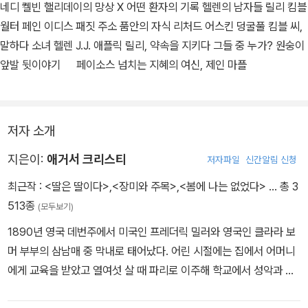
네디 켈빈 핼리데이의 망상 X 어떤 환자의 기록 헬렌의 남자들 릴리 킴블
월터 페인 이디스 패짓 주소 품안의 자식 리처드 어스킨 덩굴풀 킴블 씨,
말하다 소녀 헬렌 J.J. 애플릭 릴리, 약속을 지키다 그들 중 누가? 원숭이
앞발 뒷이야기 페이소스 넘치는 지혜의 여신, 제인 마플
저자 소개
지은이:
애거서 크리스티
저자파일
신간알림 신청
최근작 :
<딸은 딸이다>
,
<장미와 주목>
,
<봄에 나는 없었다>
… 총 3
513종
(모두보기)
1890년 영국 데번주에서 미국인 프레더릭 밀러와 영국인 클라라 보
머 부부의 삼남매 중 막내로 태어났다. 어린 시절에는 집에서 어머니
에게 교육을 받았고 열여섯 살 때 파리로 이주해 학교에서 성악과 피
아노를 배웠다. 1912년 영국으로 돌아와 이 년 뒤 아치볼드 크리스티