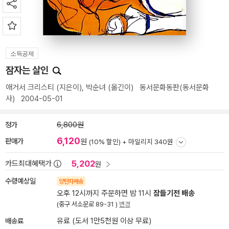
소득공제
잠자는 살인
애거서 크리스티
(지은이),
박순녀
(옮긴이)
동서문화동판(동서문화
사)
2004-05-01
정가
6,800원
6,120
판매가
원
(10% 할인) +
마일리지 340원
5,202
카드최대혜택가
원
수령예상일
양탄자배송
오후 12시까지 주문하면 밤 11시
잠들기전 배송
(중구 서소문로 89-31 )
변경
배송료
유료 (도서 1만5천원 이상 무료)