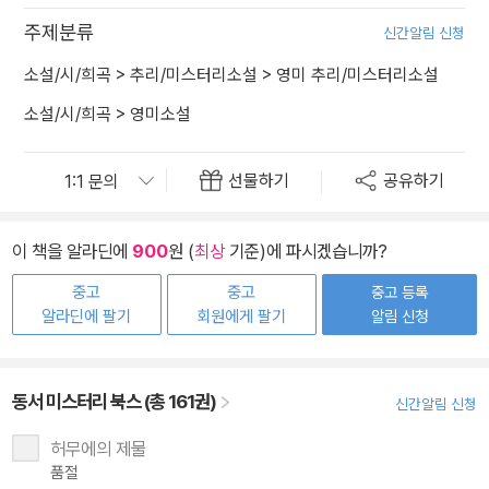
주제분류
신간알림 신청
소설/시/희곡
>
추리/미스터리소설
>
영미 추리/미스터리소설
소설/시/희곡
>
영미소설
선물하기
공유하기
이 책을 알라딘에
900
원 (
최상
기준)에 파시겠습니까?
중고
중고
중고 등록
알라딘에 팔기
회원에게 팔기
알림 신청
동서 미스터리 북스 (총 161권)
신간알림 신청
허무에의 제물
품절