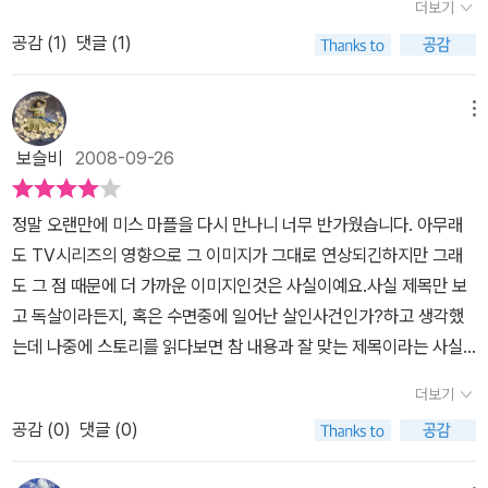
더보기
가 주인공의 처지에 있었다면, 나는 조용히 입을 다물고 모든 것을 깨
공감 (
1
)
댓글 (1)
끗이 잊어 버리는 편을 택했을 것이다. 살인은 어느 때고 위험하다. 이
미 오래 전에 묻혀버린 사건을 캐고 들어가서 좋을 것은 없지 않은가.
그러나 크리스티 여사는 악은 철저히 응징되어야 한다는 생각을 가졌
메뉴
기 때문인지, 우리의 주인공들은 위험하다는 경고에도 불구하고 목숨
보슬비
2008-09-26
을 걸고 묻혀 버린 살인 사건 추적에 나선다. 잠자는 살인 뿐만이 아니
었다. '회상속의 살인' 이나 '코끼리는 기억한다' 에서도 지나간 사건에
정말 오랜만에 미스 마플을 다시 만나니 너무 반가웠습니다. 아무래
대한 추적이 행해졌던 적이 있다. '운명의 문' 도 이런 소설의 범주에
도 TV시리즈의 영향으로 그 이미지가 그대로 연상되긴하지만 그래
넣어야 할지는 잘 모르겠지만. 어쨌든 포와로, 마플, 부부탐정인 토미
도 그 점 때문에 더 가까운 이미지인것은 사실이예요.사실 제목만 보
- 터펜스는 독자들의 기대에 어긋나지 않게 사건을 해결해 낸다. 항상
고 독살이라든지, 혹은 수면중에 일어난 살인사건인가?하고 생각했
있는 일이겠지만 아슬아슬한 모험 끝에 사건은 종결되고 늘 해피 엔
는데 나중에 스토리를 읽다보면 참 내용과 잘 맞는 제목이라는 사실
드. 그들은 언제까지고 행복하게 잘 살았습니다 - 식의 결말. 안전하
을 알게 되었습니다. 너무 오래전이라 기억에서 가물거리는, 살인이
기는 한데, 이제는 살짝 식상해질 때도 되지 않았을까나.개인적으로
더보기
일어난 사실조차도 몰랐던 잠자고 있었던 살인사건이 한순간의 우연
크리스티 여사의 작품들 중에서도 잠자는 살인과 같은 류의 소설은
공감 (
0
)
댓글 (0)
으로 인해 깨어나게 됩니다.솔직히 만약 내가 꿈이라고 생각했던 것
좋아하지 않는다. 인간성에 대한 예리한 고찰이나 비판, 심리학적 분
들이 그대로 현실로 나타났는데, 그것이 살인사건이었다면 과연 그대
석보다는 '이런 류의 사람은 범죄를 저지르게 되어 있어' 라고 다짐하