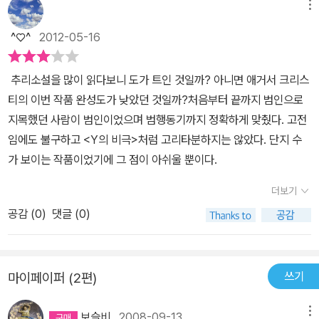
로 꿈으로 나둘 사람이 얼마나 될까요? 계속 악몽속에 살기보다는 꿈
메뉴
는 편견에 찬(?) 크리스티 여사의 목소리가 들려 오는 듯 하기 때문이
에서 깨어나길 원할거란 생각이 드네요.어느정도 범인을 연상했기에
다. 그러나 최소 20년 이상의 시간의 벽을 뛰어넘어 증거를 모으고
^♡^
2012-05-16
범인이 잡히는 순간에는 좀 맥이 빠지긴 했지만 소재는 멋진것 같아
용의자를 추적하는 등의 주인공들의 행동은 항상 흥미를 불러 일으킨
요.
다. 늘 그렇듯 가장 의외의 인물이 범인이라는 점은 - 굳이 스포일러
추리소설을 많이 읽다보니 도가 트인 것일까? 아니면 애거서 크리스
라고 할 수도 없는 소리 아닐까나.
티의 이번 작품 완성도가 낮았던 것일까?처음부터 끝까지 범인으로
지목했던 사람이 범인이었으며 범행동기까지 정확하게 맞췄다. 고전
임에도 불구하고 <Y의 비극>
처럼 고리타분하지는 않았다. 단지 수
가 보이는 작품이었기에 그 점이 아쉬울 뿐이다.
더보기
공감 (
0
)
댓글 (0)
쓰기
마이페이퍼 (2편)
보슬비
2008-09-13
메뉴