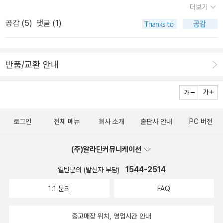
더보기
20편, 희곡 18편, 추리소설이 아닌 일반 소설 6편, 기타 시집과 중동
공감 (
5
)
댓글 (1)
에서의 체험담, 자서전 등이 그녀의 작품 목록이다. 작품의 양만 놓고
보면 크리스티는 마치 신에게서 ‘많은 작품으로 사람들을 즐겁게 하
라’는 사명을 부여받은 것이 아닌가 싶을 정도다. 이처럼 애거사 크리
반품/교환 안내
스티 여사는 대중성에 관한 한 타의 추종을 불허한다. 그녀의 작품은
셰익스피어보다 14개가 더 많은 103개의 언어로 번역됐고 지금까지
20억부 넘게 팔린 것으로 알려졌다. ‘성경과 셰익스피어의 작품 다음
으로 많이 팔린 책의 저자’라는 표현은 이래서 나온 것이다. 이런 그녀
로그인
전체 메뉴
회사 소개
출판사 안내
PC 버전
의 인기는 어디에서 비롯된 것일까? 잔인한 장면 없어도 오싹한 소설
우선 그녀는 천부적인 이야기꾼이다. 추리소설작가 백휴씨는 “애거
(주)알라딘커뮤니케이션
사 크리스티는 ‘구성의 천재’라는 말이 딱 들어맞는 작가”라고 평했
다. 크리스티의 독특하고도 천부적인 재능은 그녀가 기본적인 요소
1544-2514
일반문의 (발신자 부담)
들, 즉 작품 속 인물과 상황설정을 교묘히 다루는 데 있다. 그러한 요
1:1 문의
FAQ
소들은 공격과 전율을 느끼게 하는 범죄와는 달리 진정한 추리소설의
틀을 구성한다. 호기심을 끄는 방법에서 본다면 그녀의 모든 이야기
중고매장 위치, 영업시간 안내
는 어느 시대의 배경에도 맞는다. 그녀는 특정시간에 제한받지 않는