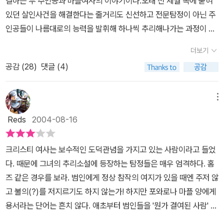
결하는 두 주인공과 마플여사의 이야기이다.오래 전 세월 속에 묻혀
있던 살인사건을 해결한다는 줄거리도 신선하고 전문탐정이 아닌 주
인공들이 나름대로의 능력을 발휘해 하나씩 추리해나가는 과정이 장
난스러우면서도 재미있다.하지만 이런 점들이 ‘잠자는 살인’의 단점
더보기
이기도 하다. 추리가 잘 안풀릴 때 하염없이 헤매기만 하는 주인공들
공감 (
28
)
댓글 (4)
을 보고 있노라면, 멋지고 자신감 넘치게 앞으로 나아가는 포와로가
그리워지기도 한다.(물론 결정적인 순간에는 마플여사가 꼭 도움을
주지만 말이다.)악당타입의 다혈질적이고 성공을 갈망하는 남자, 평
메뉴
소에는 점잖고 지루하지만 간혹 사이코 같은 분노를 폭발시키는 남
Reds
2004-08-16
자, 유쾌하지만 마음속에는 그늘을 감추고 있는 남자. 다소 평면적이
고 뻔한 용의자들이 등장하지만 꽤나 독특하고 재미있는 작품임에는
크리스티 여사는 보수적인 도덕관념을 가지고 있는 사람이라고 들었
틀림없다.그리고 과거의 살인사건을 추적한다는 기본설정이 포와로
다. 때문에 그녀의 추리소설에 등장하는 탐정들은 매우 엄격하다. 홈
가 등장하는 ‘코끼리는 기억한다’와 조금 비슷하지 않은가하는 생각
즈 같은 경우를 보라. 범인에게 정상 참작의 여지가 있을 때엔 주저 않
이 든다.
고 불의(?)를 저지르기도 하지 않는가! 하지만 포와로나 마플 양에게
용서라는 단어는 흔치 않다. 애초부터 범인들을 '뭔가 결여된 사람' 으
로 설정해 놓고 용서의 여지 자체를 주지 않는 것처럼 보인다. 만약 내