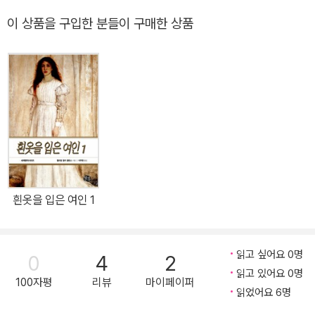
가!그의 처절한 행동을 보라!독자들에게 확실한 카타르시스를 맛보게
이 상품을 구입한 분들이 구매한 상품
한다. 미워할 수 없는 거짓말에 능숙한 미스 마플은 주치의를 잘
구슬려서 자기에게는 휴가가 필요하며 그 목적에 알맞은 장소는 그웬
다가 사는 해변마을이라고 설득시킨다. 그리하여 도착한 마을에서 미
스 마플은 호기심 많고 수다스러운 노부인 역을 완벽히 연기하며 뜨
개무늬의 품평 따위를 하면서 정보를 수집하는데 미스 마플, 그녀야
말로 페이소스 넘치는 경탄할 만하며 명쾌한 이 시대의 사건 해결사
가 아닐까.
흰옷을 입은 여인 1
읽고 싶어요 0명
0
4
2
읽고 있어요 0명
100자평
리뷰
마이페이퍼
읽었어요 6명