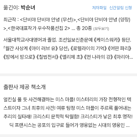
대령과 결혼했고, 1차세계대전 시기에 쓴 『스타일스 저택의 살인 사
옮긴이:
박순녀
저자파일
신간알림 신청
건』으로 데뷔했다. 1976년 85세를 일기로 사망할 때까지 『그리고
아무도 없었다』 『ABC 살인 사건』 등 80여 편의 추리소설을 집필했
최근작 :
<단비야 단비야 안녕 (무선)>
,
<단비야 단비야 안녕 (양장)
다. 『애크로이드 살인 사건』 출간 직후 애거사는 어머니의 죽음과 남
>
,
<한국대표작가 우수작품선집 2>
… 총 20종
(모두보기)
편의 외도 등에 큰 충격을 받고 잠적하는 등 방황의 시간을 보내지만,
서울대학교사대영어과 졸업. 조선일보신춘문예 《케이스워카》 등단.
이때의 사유를 바탕으로 1930년부터 1956년까지 ‘메리 웨스트매
「월간 사상계 《아이 러브 유》 당선」 《로렐라이의 기억》 《어떤 파리》
콧’이라는 필명으로 여섯 편의 장편소설을 발표한다. 필명을 쓴 것은
《밤에서 밤으로》 《칠법전서》 《엘리제 초》 《먼 나라의 강》 《마리아의
추리소설 독자들을 혼동시키지 않기 위한 배려였고, 이는 애거사의
간통》 《이중섭을 찾아서》 《영가(靈歌)》 《숲속에 가슴속에》 《시간
뜻에 따라 수년간 비밀에 부쳐졌다. 1955년 미국추리작가협회에서
의 기둥》 대하장편소설 《인간운명》 등이 있다. 「현대문학상수상·월간
수여하는 거장상을 받았고 1967년 여성 최초로 영국추리작가협회
현대문학」 「한국문학상수상·한국문인협회」 「제1회 춘원문학상수상·
회장이 되었으며, 1971년 영국 왕실에서 수여하는 작위 훈장DBE을
출판사 제공 책소개
동서문화사」
받았다. 그녀의 작품은 103개 언어로 번역되었으며, 영어권에서 10
얼킨실 풀 듯 사건해결하는 미스 마플! 미스터리의 가장 전형적인 텍
억 부 이상이 판매되었고 다른 언어판 역시 10억 부 이상 판매되어 기
스트이자 그녀 최후의 사건! 여류 탐정 미스 마플이 주르륵 풀어내는
네스 세계기록에 등재되었다. 2009년에는 미발표 단편 두 편이 실린
추리의 실타래! 크리스티 문학적 탁월함! 크리스티가 낳은 최후 명작!
창작노트 『애거사 크리스티 비밀 노트』가 출간되었다. 그녀의 유해는
딕 프랜시스는 공포의 입구로 들어가 영웅없는 시대의 영웅인 시
영국 옥스퍼드셔의 세인트메리교회 묘지에 안장되었다.
드 하레이를 그린다. 그는 굴욕의 구덩이에서 어떻게 기어올라오는