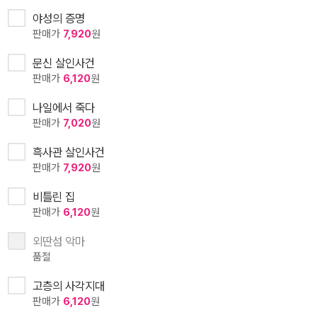
야성의 증명
판매가
7,920
원
문신 살인사건
판매가
6,120
원
나일에서 죽다
판매가
7,020
원
흑사관 살인사건
판매가
7,920
원
비틀린 집
판매가
6,120
원
외딴섬 악마
품절
고층의 사각지대
판매가
6,120
원