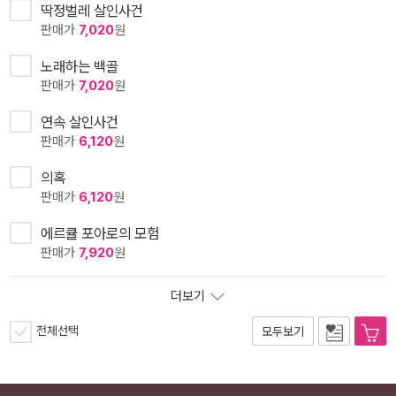
딱정벌레 살인사건
판매가
7,020
원
노래하는 백골
판매가
7,020
원
연속 살인사건
판매가
6,120
원
의혹
판매가
6,120
원
에르큘 포아로의 모험
판매가
7,920
원
더보기
전체선택
모두보기