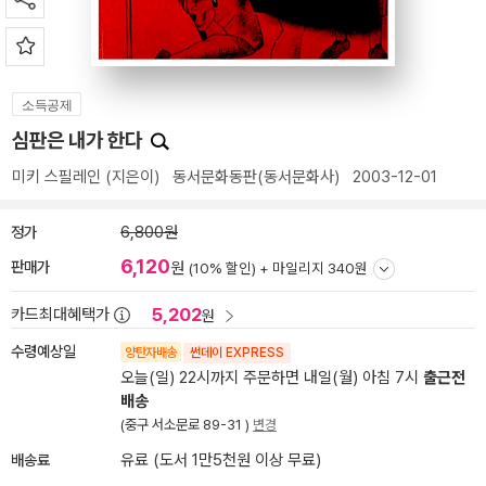
소득공제
심판은 내가 한다
미키 스필레인
(지은이)
동서문화동판(동서문화사)
2003-12-01
정가
6,800원
6,120
판매가
원
(10% 할인) +
마일리지 340원
5,202
카드최대혜택가
원
수령예상일
양탄자배송
썬데이 EXPRESS
오늘(일) 22시까지 주문하면 내일(월) 아침 7시
출근전
배송
(중구 서소문로 89-31 )
변경
배송료
유료 (도서 1만5천원 이상 무료)