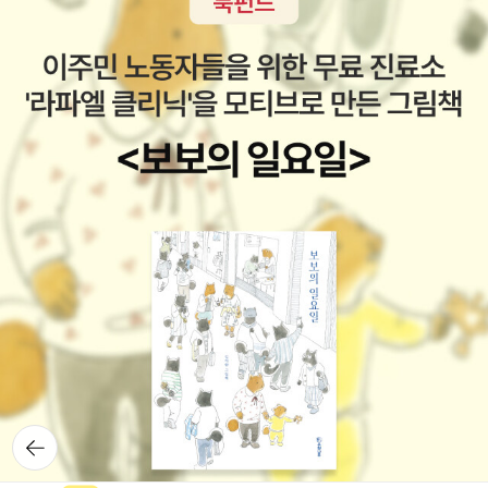
라마 작가 뒤렌마트가 쓴 단 하나의 추리소설.순문학 작가가 쓴 추리
소설을 과연 어떨까하는 추리소설 애독자의 궁금증을 풀어줄 책이
죠. 38 1959 살의의 쐐기 경찰소설의 대가 에드 맥베인으 78분서
시리즈 초기 대표적 걸작 39 1962 깨어진 거울 크리스티 작품이네
요.읽어본것 같은데 저한테는 임팩트가 없었는지 기억이 좀 가물가물
하네요^^;;; 40 1963 추운 나라에서 온 스파이 제임스 본드와 비슷
한 시기에 등장한 리머스,본드처럼 멋지지는 않지만 60년대 냉전시
대의 리얼한 스파이의 모습을 보여주는 걸작으로 문학성으로 평단의
찬사를 받으며 서머싯 몸상, 에드거상 등을 휩쓴 작품이죠.
뒤로가
기