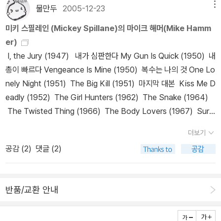
앞서는 사립 탐정 마이크에게만 안 보이는 모양이다. 하지만 끝에 가
으니 북하우스 전집을 모두 사는 것이 좋을듯 싶네요. 24 1942 환상
다. 그녀는 메리 라이트라는 이름으로 콜하우스에서 창녀로 일하고
물만두
2005-12-23
메뉴
서는 인정 사정없이 자신의 말을 실행한다. 대단한 작품은 아니다. 같
의 여인 세계 3대 추리리설의 하나라는 환상의 여인.살인누명을
있었다. 그곳은 보통의 색주가가 아니었다. 어마어마한 일이 벌어지
미키 스필레인 (Mickey Spillane)의 마이크 해머(Mike Hamm
은 하드보일드 작품이라도 사립 탐정이 정의라는 이름으로 너무 거창
쓰고 있는 남자의 무죄를 밝혀줄 여인은 그 어디에도 보이지 않는데...
는 소굴 같았다. 아일린은 대학 때 존 핸슨이라는 미남을 만나 이렇게
er)
하게 나오면 그것 자체가 반감을 일으키게 된다. 하지만 아주 혹평을
본격 추리와는 색다른 아이리시만의 음울한 범죄의 색깔을 느낄수 있
사창가로 흘러 들어오게 되었다고 말한다. 마이크와 패트는 대학 연
I, the Jury (1947) 내가 심판한다 My Gun Is Quick (1950) 내
받을 만한 작품 또한 아니라는 생각이 든다. 함께 수록된 <죽음의 장
는 걸작입니다. 25 1942 황제의 코담배 케이스 존 딕슨 카의 걸작
보를 뒤져 여러 대학에서 존 핸슨을 찾아낸다. 그 사나이는 헐 캐인스
총이 빠르다 Vengeance Is Mine (1950) 복수는 나의 것 One Lo
신구>는 미쓰 마플을 연상시키는 할머니 탐정이 등장하는 작품이니
중 하나!! 26 1944 O시를 향하여 크리스티의 대표작중 하나지만,아
였다. 마이크와 패트는 그날 파티가 열린다는 그곳으로 황급히 차를
nely Night (1951) The Big Kill (1951) 마지막 대본 Kiss Me D
읽어볼 만한 작품이라 생각된다. 이 작품은 작가의 할머니 탐정 워더
무래도 위의 작품들보단 인지도가 떨어지는 것이 사실이죠. 27 194
몰았다. 경찰들이 골목 양쪽을 봉쇄하였으며 문고리를 부수고 진입하
eadly (1952) The Girl Hunters (1962) The Snake (1964)
린 부인이 등장하는 작품이다. 제목 그대로 한 남자의 죽음과 그에 얽
7 옥문도 일본의 대표적 명탐정 긴다이찌 고오스케(김전일의 할아버
여 아일린의 방으로 뛰어 들었을 때 무연화약이 폭발한 냄새가 코를
The Twisted Thing (1966) The Body Lovers (1967) Survi
힌 죽음의 장신구에 관한 이야기다. 이 작품에 등장하는 베투리의 독
지죠)가 나오는 두번째 작품.혼진살인사건이후 태평양 전쟁에 참전한
찔렀으며 아일린은 실오라기 하나 걸치지 않은 채 45구경 총에 심장
val... Zero (1970) The Killing Man (1989) Black Alley (199
이 든 장신구라는 것이 진짜 있었는지가 궁금하다. 이 작품은 2,30년
탐정의 본격적인 활약이 시작됩니다. 28 1947 심판은 내가 한다
을 맞고 죽어 있었다. 그곳에는 우리가 헐 캐인스라고 부른 존 핸슨 역
더보기
6) The Mike Hammer Collection Volume 2 (omnibus) (200
대 아가사 크리스티의 작품을 좋아하는 독자들이 좋아할 만한 작품이
하드보일드 중의 하드보일드, 선배인 콘티네탈 욥이나 필립 마로우와
시 미간에 총을 맞고 죽어 있었다...... 하드 보일드 소설을 대표할 만
공감 (
2
)
댓글 (2)
1)
라 생각된다.
달리 피가 난무하지요.두책중 황가판이 시리즈 3권으로 나왔으니 황
큼 폭력적이고 냉혹하다. 살인의 동기도 매우 뚜렷하다. 하지만 연역
금가지 판본을 읽으시면 좋겠네요. 29 1948 열흘 간의 불가사의 앨
법적인 추리가 스릴과 박진감, 몰입도를 약간 떨어지게 하는 것 같
러리 퀸의 2기 작품중 대표작이죠.거의 20년만에 재간된 걸작으로
다.
반품/교환 안내
퀸의 애독자라면 필독입니다용^^ 30 1948 검찰 측 증인 아가사 크
리스티의 대표 단편중하나로 포와르나 미스 마플은 등장하지 않습니