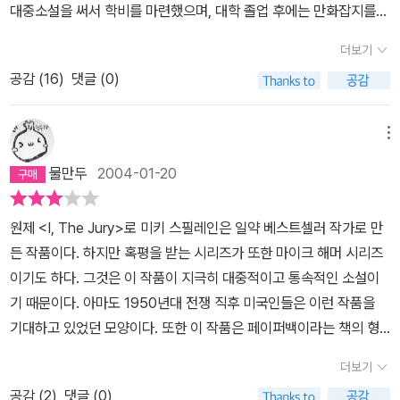
대중소설을 써서 학비를 마련했으며, 대학 졸업 후에는 만화잡지를
제작하였다. 제2차 세계대전 때에는 공군 소위로 종군하였고, 종전
더보기
후에는 추리소설<심판은 내가한다 I, The Jury>를 간행하였다. 19
공감 (
16
)
댓글 (0)
52년까지 5년 동안 일곱 편의 마이크 해머 시리즈를 출간하며 각 편
이 모두 1000만 부 넘게 판매되는 기염을 토했다. 그러나 작품 속에
등장하는 폭력과 섹스 묘사 때문에 수많은 비평가들의 혹평을 들었으
메뉴
며, 청소년 범죄를 일으키는 소설이라 지탄을 받기도 했다. 주요 작품
물만두
2004-01-20
으로 ‘내 총이 빠르다’ ‘복수는 나의 것’ 등이 있다. 뉴욕의 사립 탐정
마이크 해머의 전우였던 보험회사 조사원 잭 윌리엄스가 배에 총을
원제 <I, The Jury>로 미키 스필레인은 일약 베스트셀러 작가로 만
맞고 살해되었다. 그는 전쟁터에서 일본 병사로부터 마이크의 목숨을
든 작품이다. 하지만 혹평을 받는 시리즈가 또한 마이크 해머 시리즈
지키려다 오른팔을 잃었었는데 그가 살해된 현장을 본 마이크는 누군
이기도 하다. 그것은 이 작품이 지극히 대중적이고 통속적인 소설이
지 범인을 찾아내어 똑 같이 복수하리라 다짐한다. 뉴욕 경시청 경
기 때문이다. 아마도 1950년대 전쟁 직후 미국인들은 이런 작품을
감 패트는 잭의 시신을 처음 발견한 그의 약혼녀 마너 데블린으로부
기대하고 있었던 모양이다. 또한 이 작품은 페이퍼백이라는 책의 형
터 어제 밤에 열렸던 파티의 참석자 명단을 알아내고 그것을 마이크
태를 극대화시킨 작품이기도 하다. 말하자면 페이버백으로 읽기 적당
에게 건넨다. 마이크는 암흑가의 두목 조지 카레키를 찾아간다. 그들
더보기
한 소설이라는 뜻이다.법이란 귀에 걸면 귀걸이, 코에 걸면 코걸이라
의 행적은 마너의 진술과 일치했다. 마이크는 까부는 헐 캐인스와 조
공감 (
2
)
댓글 (0)