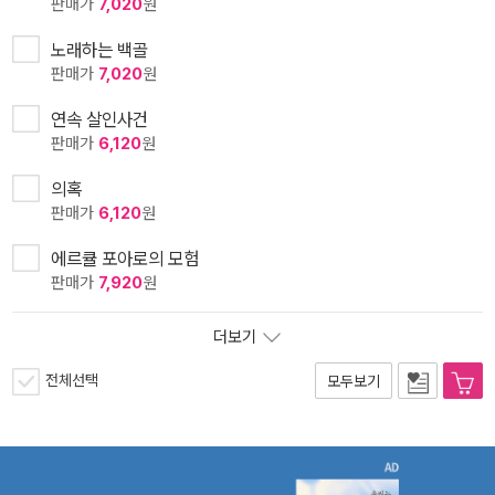
판매가
7,020
원
노래하는 백골
판매가
7,020
원
연속 살인사건
판매가
6,120
원
의혹
판매가
6,120
원
에르큘 포아로의 모험
판매가
7,920
원
더보기
전체선택
모두보기