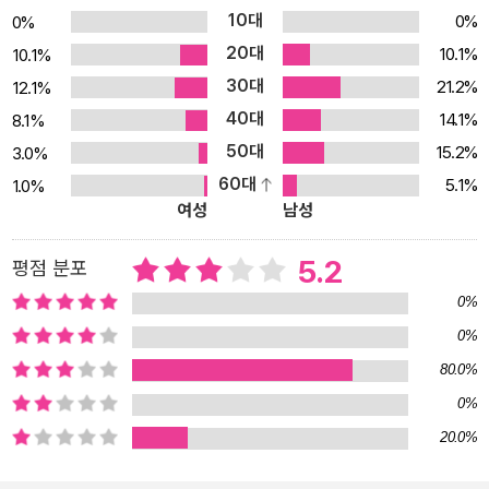
콜롬보 시리즈 등의 영화와 TV쇼, CF 등에서 마이크 해머로 출현하
10대
0%
0%
기도 했으며 1995년 에드거 상 시상식에서 그랜드 마스터의 칭호를
20대
10.1%
10.1%
받았다. 2006년 췌장암으로 투병하다 자택에서 생을 마감했다.
30대
21.2%
12.1%
40대
14.1%
8.1%
50대
15.2%
3.0%
60대
5.1%
1.0%
여성
남성
5.2
평점 분포
0%
0%
80.0%
0%
20.0%