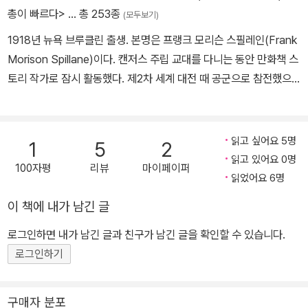
총이 빠르다>
… 총 253종
(모두보기)
1918년 뉴욕 브루클린 출생. 본명은 프랭크 모리슨 스필레인(Frank
Morison Spillane)이다. 캔저스 주립 교대를 다니는 동안 만화책 스
토리 작가로 잠시 활동했다. 제2차 세계 대전 때 공군으로 참전했으
며 전후 생계를 위해 소설 『내가 심판한다』를 터프가이 형사 마이크
해머의 시리즈 중 첫 번째 작품으로 집필하여 출간한다. 처음 출간된
하드커버판은 잘 팔리지 않았지만, 이후 출간된 페이퍼백이 단숨에 1
읽고 싶어요 5명
1
5
2
000만 부가 판매되며 일약 스타 작가로 발돋움한다. 1947년부터 1
읽고 있어요 0명
100자평
리뷰
마이페이퍼
952년까지 5년 동안 일곱 편의 마이크 해머 시리즈를 출간하였다.
읽었어요 6명
미키 스필레인은 이 작품들 속에서 사립탐정 마이크 해머를 주인공으
이 책에 내가 남긴 글
로 등장시켜, 사회악을 쳐부수는 영웅 노릇을 하게 하였다. 이후 10년
동안 장편 소설을 집필하지 않고 각종 잡지에 단편을 기고하는 등의
로그인하면 내가 남긴 글과 친구가 남긴 글을 확인할 수 있습니다.
활동만 하다가 1962년 『걸헌터』를 시작으로 마이크 해머 시리즈를
로그인하기
부활시킨다. 이 작품은 미키 스필레인 본인이 직접 마이크 해머 역을
맡아 영화화되기도 하였으며, 평론가들의 찬사를 이끌어 냈다. 이후
구매자 분포