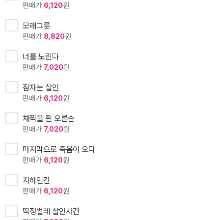
판매가
6,120
원
모래그릇
판매가
8,820
원
너를 노린다
판매가
7,020
원
잠자는 살인
판매가
6,120
원
채찍을 쥔 오른손
판매가
7,020
원
마지막으로 죽음이 오다
판매가
6,120
원
지하인간
판매가
6,120
원
딱정벌레 살인사건