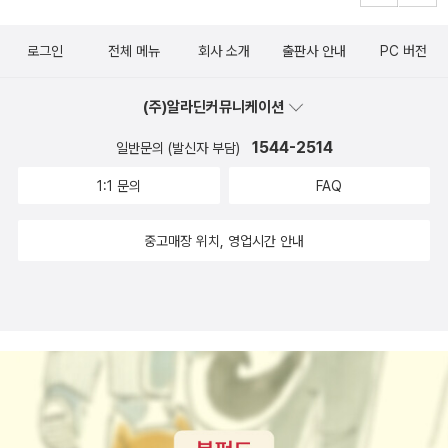
다.일종의 법정물로 마지막 반전이 소름끼칩니다.동서만 보이는데 해
문이나 황금가지도 있지만 단편이어서 책 제목으로 안쓰여져 알라딘
로그인
전체 메뉴
회사 소개
출판사 안내
PC 버전
DB에 보이지 않는것 같네요. 31 1950 이누가미 일족 일본의 대표
적 명탐정 긴다이찌 고오스케 대표작중 하나 32 1951 시간의 딸 조
(주)알라딘커뮤니케이션
세핀 테이의 대표작,오로지 침대에서 리처드 3세(우리나라 식으로 하
1544-2514
일반문의 (발신자 부담)
면 수양대군)의 오명을 벗겨주는 걸작입니다. 33 1954 기나긴 이별
역시나 챈들러의 대표작!! 그냥 북하우스 6권짜리 전집을 지르셔
1:1 문의
FAQ
요 34 1955 재능 있는 리플리 알랑드롱의 영화 태양은 영원히의 원
작. 그책에서 5권으로 세트 간행되었는데 범죄소설이 재미있으신 분
중고매장 위치, 영업시간 안내
은 세트로 구해하시는 것이 좋으실 거에요 35 1958 점과 선 마쓰모
토 세이초의 데뷔작.흔히 사회파 추리소설의 대부로 알려져 있는 세
이초도 초기에는 본격 추리소설을 썼다는 것을 알수있는 작품이죠.우
리에겐 생소한 이른바 열차추리소설로 열차 시각표의 알라비아를 깨
는 작품입니다. 36 1958 제 8지옥 스탠리 앨린의 단편집,오래전에
읽었던지라 기억이 가물가물(ㅎㅎ 전 자유추리무고본이 있지요)한데
상당히 재미있어던 기억이 납니다. 37 1958 약속 독일의 위대한 드