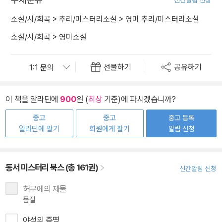
신간알림 신청
소설/시/희곡
>
추리/미스터리소설
>
영미 추리/미스터리소설
소설/시/희곡
>
영미소설
선물하기
공유하기
이 책을 알라딘에
900
원 (
최상
기준)에 파시겠습니까?
중고
중고
중고 등록
알라딘에 팔기
회원에게 팔기
알림 신청
동서 미스터리 북스 (총 161권)
신간알림 신청
허무에의 제물
품절
야성의 증명