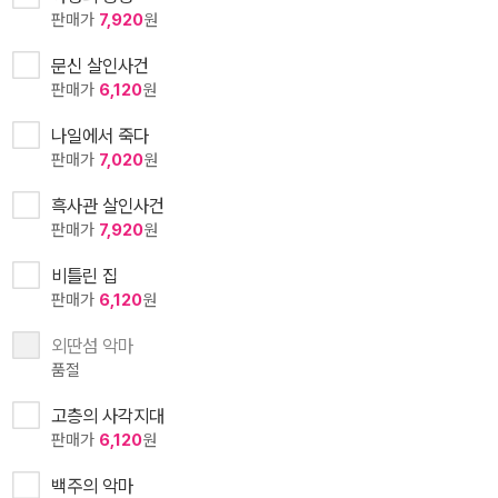
판매가
7,920
원
문신 살인사건
판매가
6,120
원
나일에서 죽다
판매가
7,020
원
흑사관 살인사건
판매가
7,920
원
비틀린 집
판매가
6,120
원
외딴섬 악마
품절
고층의 사각지대
판매가
6,120
원
백주의 악마