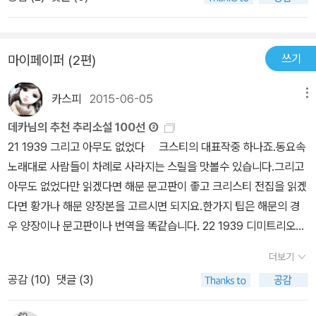
그것을 잘 아는 사립 탐정 마이크 해머는 자신이 변호사만 잘 고용하
지를 한 방 먹이고 마침 방문한 패트와 함께 되돌아 나오면서 범인이
면 풀려날 죄질이 나쁜 자들은 손수 손을 보는 남자다. 그런 남자에게
틀림없이 자신을 살해자 리스트에 올릴 것이라 생각한다. 잭의 죽음
감히 도전장을 일으킨 살인자가 있었으니 마이크 해머의 친구이자 전
에 대하여, 패트는 예전에 마약 중독자였던 마너와 관련한 무엇이 있
쓰기
마이페이퍼 (2편)
우로 그를 위해 한쪽 팔을 희생한 친구를 살해한 것이다. 마이크 해머
는 것이 아닌가 하고 생각하고, 마이크는 잭 혼자만이 알고 있던 어떤
는 경찰에게 살인자는 반드시 자신의 손으로 처리하겠다고 공포를 하
사실 때문에 범인이 자기방위를 위해서 살인을 저질렀을 것이라고 생
카스피
2015-06-05
메뉴
고 범인을 추적한다. 경찰은 그를 따라다니면 공조도 하고 저지도 하
각한다. 마이크는 세상에서 제일 아름다울 것 같은 정신과 의사 샬로
는데 계속 살인 사건은 발생하고 사건은 점점 거대한 매춘과 마약 조
데카님의 추천 추리소설 100선 ②
트 마닝을 만나 잭과 마너에 관해서 질문하고 그녀의 알리바이를 확
직의 연관성을 나타내는데.미키 스필레인의 처녀작이자 대단한 판매
21 1939 그리고 아무도 없었다 크스티의 대표작중 하나죠.동요속
인했다. 그런데 패트가 말하길, 어젯밤 카레키의 집 창문 너머로 45
고를 올린 베스트셀러다. 하지만 작품성은 없다. 사립 탐정의 정의에
노래대로 사람들이 차례로 사라지는 스릴을 맛볼수 있습니다.그리고
구경 총을 쏜 놈이 있었는데 그것이 잭이 당한 총알과 딱 들어맞는 것
대한 지나친 집착과 적절한 에로티시즘이 믹스된 잘 만들어진 대중
아무도 없었다만 읽겠다면 해문 문고판이 좋고 크리스티 전집을 읽겠
이고 카레키는 마이크가 범인이라고 생각하고 있다는 것이었다. 마이
소설이라는 생각이 든다. 이 작품을 보고 '그래, 심판은 네가 해라'라
다면 황가나 해문 양장본을 고르시면 되지요.한가지 팁은 해문의 경
크는 카레키에게 잭을 죽인 범인이 왜 그도 죽이려 하는지 묻지만 그
고 말해 주고 싶었고 한편으로는 이런 인물 한 명쯤은 사회에 필요하
우 양장이나 문고판이나 번역을 똑같습니다. 22 1939 디미트리오스
는 모르쇠로 일관한다. 마이크는 요즘은 꿀벌을 기르고 있는 보보
지 않을까 하는 생각도 들었다.제목 그대로 친구의 죽음을 위해 범인
의 관 고전 스파이 소설의 걸작이죠.스파이물은 본드만이 있는것이
호퍼를 만난 뒤 샬로트의 집을 방문한다. 샬로트는 잭이 1주일쯤 전부
더보기
에게 심판은 내가 한다고 선전포고하고 직접 범인을 잡으러 다니는
아니란것을 보여줍니다. 23 1939 빅 슬립 레이먼드 챈들러의 필립
터 신경질적인 긴장 상태에 있었으며 그것은 마너도 마찬가지였다고
사립 탐정 마이크 해머. 장편이라고 하기에는 약간 짧은 분량이고 책
공감 (
10
)
댓글 (3)
마로우가 나오는 대표작이죠.좀더 많은 출판사에 나온것응로 기억하
했다. 잭의 집에 몰래 잠입한 마이크는 그가 평소 가지고 있던 수첩을
을 몇 장만 읽어도 범인은 눈에 보이는데 자기 잘 낫 맛에 살고 주먹만
는데 현재는 이 두책만 있는것 같습니다.챈들러의 작품은 6권밖에 없
찾아내고 그 속에서 아일린 비커스의 이름과 그의 전화번호를 알아냈