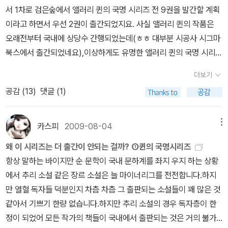
의 한 획을 그은 앨러리 퀸이나 S.S 밴다인등 무수히 많은 작가들이
장한 사람이 학자이면서 익명으로 미스터리소설을 쓴 반 다인이다.
서 1차로 검은숲에서 앨러리 퀸의 국명 시리즈 전 9권을 발간할 계획
1931 누런 개 조르쥬 심농의 대표작이죠.이 작품은 여러 출판사에서
국내에 소개되었지만 대게는 몇권 번역되는것에서 그쳤죠.
앨러리 퀸
곧이어 3년 뒤에 그를 추격하듯 나온 사람이 엘러리 퀸이다.엘러리
이라고 하면서 우선 2권이 출간되었지요. 사실 앨러리 퀸의 작품은
나왔는데 비슷한 책 제목이 여러개여서 현재 열린책들 것밖에 모르겠
역시 더 오래전에 번역되었을지 모르지만 일단 제가 가지고 있는 책
퀸 역시 본명이 아닌 익명이다. 그런데 재미있는 것은 엘러리 퀸이라
오래전부터 국내에 상당수 간행되었는데(ㅎㅎ 대부분 시공사 시그마
네요.어느 출판사것을 읽으셔도 무방하지만 열린책들이 심농의 작품
만 살펴보았을적에 70년대 후반 동서추리문고에서 앨러리 퀸의 작품
는 이름이 한 사람의 이름이 아니고 두 사촌 형제의 합작에 의한 필명
북스에서 출간되었네요),이상하게도 유명한 앨러리 퀸의 국명 시리즈
을 선집으로 내놓았으니 심농이 마음에 드신다면 열린책들 시리즈를
을 처음 보았던 것 같습니다.동서추리문고에선 앨러리 퀸의 작품중
이라는 점이다. 말하자면 두 사람이 협력하여 작품을 써서 엘러리 퀸
가 전부 다 번역된 적은 없습니다. 1929 로마 모자 미스터리 The R
추천해 드립니다. 12 1932 Y의 비극 제가 좋아하는 퀸의 Y의 비
이른바 국명 시리즈와 라이트빌 시리즈 및 비극 시리즈를 선보였지만
더보기
이라는 이름으로 발표한 셈이다. 그들의 본명은 각각 프레드릭 대니,
oman Hat Mystery 1930 프랑스 파우더 미스터리 The French
극입니다.퀸의 또다른 명탐정 도루르 레인이 나온 책으로 흔히 세계
모두 번역된 것을 아니고 몇권만 번역되었지요.(아~~조사해보니 비
공감 (
13
)
댓글 (1)
맨프리드 B. 리다. 둘 다 1905년생이며 대니가 10월, 리가 1월이니
Powder Mystery 1931 네덜란드 구두 미스터리 The Dutch Sho
3대 추리소설중 하나라고 일컬어지는 책입니다.여러 출판사에서 나
극 시리즈는 70년대 동서추리에서 모두 번역되었네요)
이후 여러 출
리가 형뻘이 된다.이쯤에서 정리해보는 엘러리 퀸 국명 시리즈로마
e Mystery 1932 그리스 관 미스터리 The Greek Coffin Myster
왔지만 컬렉션하기 좋은 책은 시공사 것이죠. 13 1932 이집트 십자
판사에서 국명 시리즈를 간행하긴 했지만 9권 모두를 다 번역된적은
모자 미스터리(The Roman Hat Mystery), 1929프랑스 파우더
y 1932 이집트 십자가 미스터리 The Egyptian Cross Mystery 1
가 미스터리 퀸의 초기 대표작인 이집트 십자기의 비밀입니다.본격
카스피
2009-08-04
메뉴
없습니다.
앨러리 퀸의 국명시리즈는 이른바 본격 추리를 지양하던
미스터리(The French Powder Mystery), 1930네덜란드 구두
933 미국 총 미스터리 The American Gun Mystery 1933 샴 쌍
추리를 극한으로 몰아붙인 작품으로 역시 본격추리소설 황금기의 대
앨러리 퀸의 초기 작품들도 그의 열정이 담긴 작품들인데 추리소설의
왜 이 시리즈는 더 출간이 안되는 걸까? ①퀸의 국명시리즈
미스터리 (The Dutch Shoe Mystery), 1931그리스 관 미스터
둥이 미스터리 The Siamese Twin Mystery 1934 중국 오렌지
표작이죠.본격소설 애호가라면 필히 읽어봐야 될 책으로 여러출판사
논리를 극한까지 밀어붙인 작품들-읽는이에 따라서는 인정하지 않는
항상 말하는 바이지만 순 문학이 국내 문하계를 좌지 우지 하는 상황
리 (The Greek Coffin Mystery), 1932이집트 십자가 미스터리
미스터리 The Chinese Orange Mystery 1935 스페인 곶 미스터
에서 나왔지만 이른바 국명 시리즈 9권이 모두 나온것은 시공사본이
분들도 계시지만-로,이전의 추리작가의 작품들과는 달리 책속의 탐
에서 추리 소설 같은 장르 소설은 늘 마이너리그를 전전합니다.하지
(The Egyptian Cross Mystery), 1932미국 총 미스터리 (The A
리 The Spanish Cape Mystery 그간 출간된 국명 시리즈는 아래
유일합니다.따라서 퀸의 국명시리즈를 모두 읽으시려면 시공사로 고
정과 책을 읽는 독자들에게 소설속에서 추리할수 있는 자료를 공평하
만 열혈 독자들 덕분인지 차츰 차츰 그 출판되는 소설들이 꽤 많은 것
merican Gun Mystery), 1933샴 쌍둥이 미스터리 (The Siames
와 같습니다. 70년대 구 동서 추리 문고: 네더란드 구두,이집트 십자
고~~ 14 1934 우편 배달부는 벨을 두 번 울리지 않는다. 케인의 우
게 주고 독자들에게 수수께끼를 풀어보라고 도전합니다.
앨러리 퀸의
같아서 기쁘기 한량 없습니다.하지만 추리 소설의 경우 독자층이 한
e Twin Mystery), 1933중국 오렌지 미스터리 (The Chinese Ora
가,차이나 오렌지의 비밀 -3권 80년대 자유 추리 문고: 로마 모자의
편배달부는 벨을 두번 울리지 않는다.책 내용탓에 국내에선 우편배달
국명 시리즈는 이처럼 논리적 추리를 다룬 30년대 황금시대의 작품
정이 되었어 모든 작가의 책들이 국내에서 출판되는 것은 거의 불가
nge Mystery), 1934스페인 곶 미스터리 (The Spanish Cape M
비밀-1권 90년대 시그마 북스: 로마 모자의 비밀,프랑스 파우더의 비
부들이 반발해 포스트맨이라고 제목이 바뀌었다는 전설이 있습니