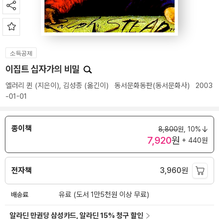
소득공제
이집트 십자가의 비밀
엘러리 퀸
(지은이),
김성종
(옮긴이)
동서문화동판(동서문화사)
2003
-01-01
종이책
8,800
원,
10%
7,920
원
+ 440원
전자책
3,960
원
배송료
유료 (도서 1만5천원 이상 무료)
알라딘 만권당 삼성카드, 알라딘 15% 청구 할인