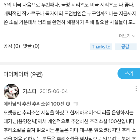
Y의 비극 다음으로 두번째다. 국명 시리즈도 비극 시리즈도 다 좋다.
건을 추리한다면 머리가 살짝 이상해질 수도 있지 않을까? 아무튼
매력적인 작가로구나.독자에의 도전범인은 누구일까? 나는 지금까지
나는 중반 이후부터는 진지한 추리를 포기했으니 하는 말이다. 머리
쓴 소설 가운데서 범죄를 완전히 해결하기 위해 필요한 사실들이 모
가 복잡할 때 가라앉히기 위해 읽는 것들 중 하나가 추리소설인데, 이
두 갖추어졌을 때 독자 여러분의 지혜에 도전해 왔다. <<이집트 십자
토록 머리를 많이 쓰게 하다니...역시 대가다운 풍모가 느껴진다.
더보기
가의 비밀>>에서도 전례에 따라서 도전하기로 했다. 이 이야기를 여
공감 (
0
)
댓글 (0)
기까지 읽었다면, 지금까지 나타난 자료를 근거로 하여 엄밀한 논리
를 구사해서 추론하면 여러분은 상상력에 의존하지 않고도 누가 범인
인가를 증명할 수 있을 것이다. 뒤에 이어질 해설을 몇 장 읽어보면 금
쓰기
마이페이퍼 (9편)
방 알게 되겠지만, '만일……'이라든지 '그렇지만……' 같은 조건을 전혀
붙이지 않고도 정답에 이를 수 있을 것이다. 논리에 행운의 신의 도움
카스피
2015-06-04
메뉴
따윈 필요도 없겠지만, 부디 여러분들이 신중히 판단하여 멋지게 맞
출 수 있도록 기도하는 바이다. 엘러리 퀸 자고로 추리소설이란 이런
데카님의 추천 추리소설 100선 ①
맛이다. 엘러리 퀸 시리즈는 실제 탐정이 자신이 겪은 일에 대한 회고
오랫동안 추리소설 시샵을 하셨고 현재 하우미스터리를 운영하시는
록을 들려주며 독자도 같이 이 수수께끼를 풀어보자고 독자의 손을
데카님(윤영천씨)께서 개인적으로 추천하신 추리소설 100선입니다.
소설 속으로 잡아끄는 느낌이 든다. 페어플레이를 하자는 것인데 마
추리소설을 즐겨 읽으시는 분들은 아마 대부분 읽으셨겠지만 추리 소
치 반다인의 소설이 어디 독자 너 나랑 한번 겨루어 볼래? 어차피 너
설을 처음 접하시는 분들은 추리소설을 역사적으로 읽으려는 분께 조