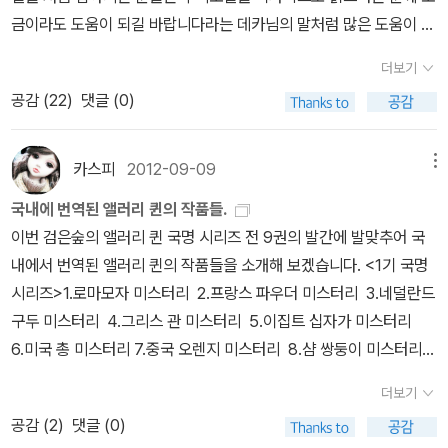
가 지겠지만, 같이 느껴진다면 퀸의 경우에는 한번 봐봐, 힌트는 다 주
금이라도 도움이 되길 바랍니다라는 데카님의 말처럼 많은 도움이 되
었으니 열심히 고민하면 맞출 수도 있어! 이렇게 이야기해주는 느낌
실것 같아 옮깁니다^^ 1 1841 에드거 앨런 포 단편 포 단편은 보통 모
더보기
이랄까.엘러리는 갑자기 몸을 일으키고 무릎을 탁 쳤다.'아버지, 아주
르가거리의 살인,마리로제 수수꼐끼,잃어버린 편지 3편을 말하는데
멋진 걸 생각해 냈습니다!''얘야!'노경감도 조금 전의 기분좋은 얼굴은
공감 (
22
)
댓글 (0)
이 책에는 포의 단편 대다수가 있기에 다른 책들도 많지만 우선 읽어
간 곳이 없이 퉁명스러운 목소리를 냈다.'나도 방금 생각이 나는구나!
보심 좋을것 같네요. 2 1859 흰 옷을 입은 여인 월장석을 쓴 윌키
네가 그 턱없는 대륙 횡단의 술래잡기를 하는 바람에 비행기니 뭐니
콜린즈의 작품입니다.보통은 월장석을 많이 추천하는데 데카님은 흰
카스피
2012-09-09
메뉴
를 마구 타고 돌아다녔으니, 아마 집의 저금 통장의 반은 썼을 게다.
옷입은 여인을 추천하셨네요.이 책은 월장석보단 인지도가 떨어지지
국내에 번역된 앨러리 퀸의 작품들.
계산은 나한테 돌릴 작정이냐?'엘러리는 낄낄 웃었다.'이 문제도 한
만 읽으셔도 좋을 책이죠.그나저나 다행히 국내에서 2개 출판서에서
이번 검은숲의 앨러리 퀸 국명 시리즈 전 9권의 발간에 발맞추어 국
번 논리를 적용해 보죠. 가능한 방법이 세 가지 있습니다. 그 하나는,
간행되었네요. 3 1887 주홍색 연구 셜록홈즈의 첫 장편이죠.워낙
내에서 번역된 앨러리 퀸의 작품들을 소개해 보겠습니다.
<1기 국명
제가 쓴 경비를 낫소 군에다 청구하는 일입니다.'이렇게 말하고 그는
많은 출판사에서 나온 책이고 많은 분들이 읽으셨을테지만 개인적으
시리즈>
1.로마모자 미스터리 2.프랑스 파우더 미스터리
3.네덜란드
아이샴 지방 검사의 얼굴을 보았다. 검사는 깜짝 놀라 뭔가 말을 하려
론 주석달란 셜록홈즈 시리즈가 제일 좋은것 같더군요. 4 1911 브라
구두 미스터리
4.그리스 관 미스터리
5.이집트 십자가 미스터리
다가 말고 침착성을 잃은 다부진 얼굴에 얼빠진 웃음을 띠며 의자에
운 신부의 동심 셜록홈즈 연재당시 라이벌이라고 일커려 졌든 브라
6.미국 총 미스터리
7.중국 오렌지 미스터리
8.샴 쌍둥이 미스터리
기댔다.'아니, 그건 도저히 실현이 어려울 것 같군요. 그렇다면 두 번
운 신부죠.개인적으론 절판된 북하우스의 5권짜리 브라운 신부 시리
9.스페인 곶 미스터리
<라이트빌 시리즈 1~4>
10.재앙의 거리
11.
째 방법은, 그 손실을 제가 부담하는 거죠.' 엘러리는 입을 다물고 머
즈를 구하실수 있으면 한번 읽어보시길 권해 드립니다. 5 1926 애크
더보기
폭스가의 살인
12.열흘간의 불가사의
13.일곱번의 살인사건
<앨러
리를 내저었다. '안되지, 그래서는 너무 지나치게 박애주의에 치우치
로이드 살인 사건 추리소설사에서 공정성 논란을 일으킨 애크로이
공감 (
2
)
댓글 (0)
리 퀸 기타작품>
14.중간지대(1기와 2기 사이 작품)
15.트럼프 살인
게 되지……. 제가 방금 아주 멋진 걸 생각해 냈다고 했지요?'본 경감
드 살인사건이지요.크리스티 팬이라면 당연히 읽어보셨을 책인데 시