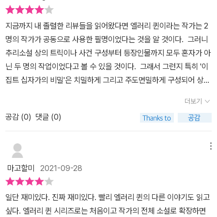
지금까지 내 졸렬한 리뷰들을 읽어왔다면 엘러리 퀸이라는 작가는 2
명의 작가가 공동으로 사용한 필명이었다는 것을 알 것이다. 그러니
추리소설 상의 트릭이나 사건 구성부터 등장인물까지 모두 혼자가 아
닌 두 명의 작업이었다고 볼 수 있을 것이다. 그래서 그런지 특히 '이
집트 십자가의 비밀'은 치밀하게 그리고 주도면밀하게 구성되어 상당
한 양의 정보와 힌트에도 불구하고 - 사실 매우 fair한 수준의 트릭/정
더보기
보 공개 - 끝까지 진범을 짐작할 수 조차 없었다. 어느 작은 마을에
공감 (
0
)
댓글 (0)
서 앙크라고도 불리우는 이집트 십자가 형태를 띈 살인 사건이 일어
난다. 그리고 여기서 멀리 떨어진 다른 장원에서도 비슷한 형태의 살
인이 발생한다. 무엇인가 연관이 있는 것 같은데, 수사팀은 감을 잡지
메뉴
못하고 있다. 여기에 뉴욕 경찰의 저명한 베테랑 엘러리 퀸 경감의 아
마고할미
2021-09-28
들인 주인공 엘러리 퀸 - 특이하게도 작가의 필명 - 이 우연한 기회에
도움을 제공하고자 참여하는데. 종횡으로 얽힌 인물과 사건, 그리고
일단 재미있다. 진짜 재미있다. 빨리 엘러리 퀸의 다른 이야기도 읽고
배경. 게다가 보이는 사건사실이 그대로가 아닌, 그야말로 온갖 변화
싶다. 엘러리 퀸 시리즈로는 처음이고 작가의 전체 소설로 확장하면
와 거짓말, 그리고 트릭이 복잡하게 얽혀있는 이 소설을 읽으면서 사