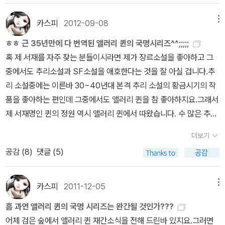
사건(2기-할리우드 활동기)
16.신의 등불(2기-중편)
17.악의 기원(3
이 투덜거리 듯이 말했다.'아니, 당신은 그걸 교제비로 적어놓을 수도
리즈를 모우시는 분이라면 황가나 해문판중 자신의 입맛에 맞는 책을
기)
18.킹은 죽었다(3기)
19.꼬리 아홉 고양이(3기)
20.수수께끼 0
없고 스스로 손해를 감수하지도 않겠다면 도대체 무슨 수로…….''경감
카스피
2012-09-08
메뉴
고르시면 되지만 그냥 이 책만 읽어보겠다는 분은 해문 문고판을 추
83사건-아동 축약본 원제는 There Was an Old Woman
21.앨러
님.' 엘러리는 천천히 말했다. '내가 이 사건을 재료로 해서 소설을 쓰
천해 드립니다. 6 1928 음울한 짐승 일본 추리소설의 시조이자 변격
ㅎㅎ 근 35년만에 다 번역된 앨러리 퀸의 국명시리즈^^;;;;;
리 퀸의 모험<단편집>
22.앨러리 퀸의 새로운 모험<단편집>
<드
지요. 그리고 그 표제는 저의 유식함을 과시해서 <<이집트 십자가의
소설의 시조인 에도가와 란포의 대표작.일본 특유의 변격소설이 무엇
혹 제 서재를 자주 찾는 분들이시라면 제가 장르소설을 좋아하고 그
르루 레인 비극 시리즈-이 시리즈는 버나비 로스라는 필명으로 발표
비밀>>이라고 붙이지요. 그렇게 하면 독자들이 비용을 부담해 줄 테
인가를 보여주는 작품입니다. 7 1928 그린 살인 사건 반다인의 대표
중에서도 추리소설과 SF소설을 애호한다는 것을 잘 아실 겁니다.
추
>
23.X의 비극
24.Y의 비극
25.Z의 비극 26.최후의 비극
앨러리
니까요.' 이 부분은 작가의 귀여운 변명이라고 할까. 사실 읽다보면 이
작 그린 살안사건입니다.여러 출판사에서 나온것으로 기억하는데 현
리 소설중에는 이른바 30~40년대 본격 추리 소설의 황금시기의 작
퀸의 작품은 그간 국내에 총 26개 작품이 소개되었는데 현재 서점에
집트랑은 1도 관련없는데 나라이름으로 시작하는 시리즈를 만들려다
재는 동서판밖에 없네요.1930~40년대 본격 추리소설 황금기를 대
품을 좋아하는 편인데 그중에서도 앨러리 퀸을 참 좋아하지요.그래서
서 읽을수 있는 작품은 그중 19개나 되는군요^^ㅎㅎ 앨러리 퀸의 절
보니 다소 억지스럽기는 하지만... 반 다인의 6글자 살인사건 시리즈
표하는 작품으로 필히 읽어보셔야 될 책이죠. 8 1929 독초콜릿 살인
제 서재명인 퀸의 정원 역시 앨러리 퀸에서 따왔습니다.
수 많은 추리
판된 작품들과 새로운 작품들이 어서 번역되었으면 합니다용^^
by c
에 분명히 영향을 받았다에 한 표.다음은 옮긴이의 작가 소개이다.현
사건 앤소니 버클릿의 대표작.한 사건에 대한 6명의 탐정의 독특한
소설 작가들을 일렬로 세울수는 없지만 대체적으로 미스러리의 여왕
aspi
대의 미스터리소설은 미국의 천재 작가 에드거 앨런 포에서 시작된
더보기
시각이 들어난 책입니다.역시 읽어볼만한 책이죠. 9 1929 붉은 수확
이라면 애거서 크리스티를 1순위로 꼽는편인데 반해서 미스터리의
다. 그의 <<모르그 거리 살인 사건>>이 미스터리소설의 가장 오랜
공감 (
8
)
댓글 (5)
하드보일드의 창시자 대쉴 해밋의 붉은 수확이네요.무명의 탐정 콘
왕이라고 한다면 과연 누굴까 그 의견이 분분하지만 일각에선 앨러리
고전이라는 것은 누구나 다 아는 사실이다. 그러나 미스터리소설은
티넨탈 욥이 나오는 이 책은 이른바 추리기계가 아닌 살아있는 인간
퀸을 미스터리의 킹으로 뽑기도 합니다.
애거서 크리스티의 전 작품이
발생지인 미국보다 영국이나 프랑스에 이식되어 그곳에서 먼저 본격
이 나오는 작품입니다.대쉴 해밋을 좀더 읽으시겠다면 황가판 대실
특이하게도 국내에서 전부 번역된데 비해서 추리 소설 작가의 전 작
카스피
2011-12-05
메뉴
적인 꽃을 피우고 붐을 일으켰다. 코난 도일의 셜록 홈즈나 르블랑의
해밋시리즈 5권을 추천해 드립니다. 10 1930 맹독 귀족탐정 웸지경
품이 번역된 것은 코난 도일의 셜록 홈즈,모리스 르불랑의 아르센 뤼
뤼뺑이 독자에게 불러일으킨 반향은 대단한 것이었다. 이에 자극을
흠 과연 앨러리 퀸의 국명 시리즈는 완간될 것인가???
시리즈입니다.도로시 세이어즈의 페르소나 탐정인데 시공사에서 3권
팽,체스터던의 브라운 신부등 몇 개 안되는 것 같습니다.
추리 소설사
받아 미국에서도 포의 뒤를 이으려는 작가들이 나타났다. 첫째로 등
어제 검은 숲에서 앨러리 퀸 재간소식을 전해 드린바 있지요.그러면
이 나왔으니 모두 읽으시면 좋겠네요(단 절판될수도 있어요ㅜ.ㅜ) 11