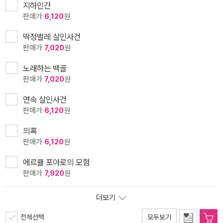
지하인간
판매가
6,120
원
딱정벌레 살인사건
판매가
7,020
원
노래하는 백골
판매가
7,020
원
연속 살인사건
판매가
6,120
원
의혹
판매가
6,120
원
에르큘 포아로의 모험
판매가
7,920
원
더보기
전체선택
모두보기