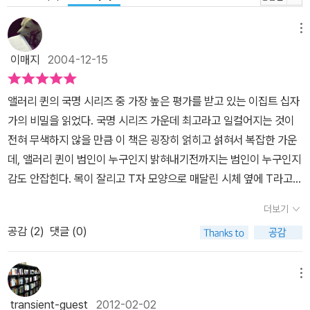
메뉴
이매지
2004-12-15
앨러리 퀸의 국명 시리즈 중 가장 높은 평가를 받고 있는 이집트 십자
가의 비밀을 읽었다. 국명 시리즈 가운데 최고라고 일컬어지는 것이
전혀 무색하지 않을 만큼 이 책은 굉장히 얽히고 섥혀서 복잡한 가운
데, 앨러리 퀸이 범인이 누구인지 밝혀내기전까지는 범인이 누구인지
감도 안잡힌다. 목이 잘리고 T자 모양으로 매달린 시체 옆에 T라고
쓰여있다. 앨러리퀸은 그 모양에서 이집트 십자가를 생각해내고 그것
더보기
을 토대로 추적을 해나간다. 하지만 앨러리의 추리는 틀린 것임에 들
공감 (
2
)
댓글 (0)
어나고.. 범인을 추적해가면서 밝혀지는 범인의 정체. 스케일이 큰 추
리소설이라서 그런지 굉장히 흥미롭게 읽을 수 있었다.
메뉴
transient-guest
2012-02-02