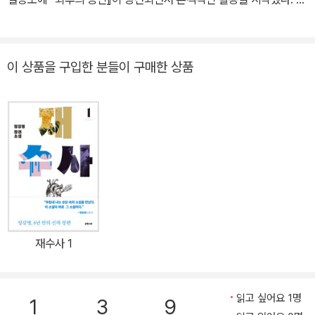
단체에 수여하고 있다.
균 시청률 44.3%를 기록하며 국민 드라마로 큰 인기를 끌었던 [여명
의 눈동자]의 원작자이며, 명실공히 한국 추리문학을 대표하는 소설
가다. 주요 작품으로 『최후의 증인』 『여명의 눈동자』 『일곱 개의 장미
이 상품을 구입한 분들이 구매한 상품
송이』 『제5열』 『미로의 저쪽』 『제5의 사나이』 『아름다운 밀회』 『국
제열차 살인사건』 『백색인간』 『비밀의 연인』 『세 얼굴을 가진 사나
이』 『봄은 오지 않을 것이다』 『안개의 사나이』 『후쿠오카 살인』 『늑
대소년 다루』 『달맞이언덕의 안개』 『해운대, 그 태양과 모래』 등 50
여 편이 있으며, 소설집으로는 『회색의 벼랑』 『어느 창녀의 죽음』 『고
독과 굴욕』 등이 있다. 후학 양성과 추리문학 발전을 위해 부산 해운
대 달맞이언덕에 세계 최초의 ‘추리문학관’을 세웠으며, 이는 우리나
라 문학관 1호로 해운대의 명소로 자리 잡았다. 한국추리문학대상, 봉
생문화상, 부산시문화상, 부산MBC문화대상 등을 수상했고, 한국추
재수사 1
리작가협회 회장, 부산소설가협회 회장을 역임했다. 현재는 추리문학
관 관장으로, 4층에 있는 그의 작업실에서 작품 구상에 골몰하고 있
다.
읽고 싶어요 1명
1
3
9