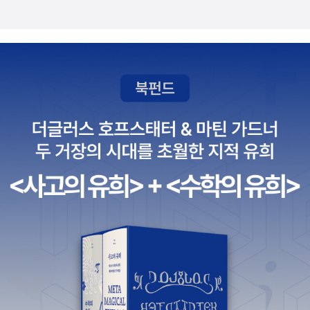
께 실렸다 재혼문제를 상담하러온 묘령의 젊은 여인은 겁에 질려 횡
published as: The Case of the Seven Murders) 1950 일곱
리스티 야수는 죽어야 한다 니콜라스 블레이크 점과 선 마쓰모토 세
설수설하다 달아나버린다. 그녀의 핸드백에는 소형권총과 전보가 들
번의 살인사건 Wrightsville 427) The Origin of Evil 1951 악의
이초 셜록 홈즈의 귀환 코난 도일 상복의 랑데부 월리엄 아이리시 13
어있고, 알고 보니 전남편 살해용의를 받고 있는 상태. 민사 이혼소송
기원28) The King Is Dead 1952 킹은 죽었다29) Calendar of
호 독방의 문제 자크 푸트렐 지푸라기 여자 카틀린 아를레이 기암성
과 형사 살인공판이 연결된 사건을 놓고 페리 메이슨 변호사와 루커
Crime (short stories) 1952 30) The Scarlet Letters 1953 3
모리스 르블랑 네덜란드 구두의 비밀 엘러리 퀸 검찰측 증인 아가사
스 지방검사가 불꽃 튀는 대결을 벌인다, 이른 초봄의 아침, 가죽 점
1) The Glass Village 1954 32) QBI: Queen's Bureau of Inve
크리스티 모자 수집광 사건 존 딕슨 카 공포의 보수 러브크래프트 카
퍼를 입은 절름발이 사나이가 뉴욕 2번가의 호화로운 저택 앞에서 걸
stigation (short stories) 1954 33) The Hollywood Murder
나리아 살인사건 S.S 반다인 구석노인의 사건집 올츠이 경관혐오 에
음을 멈추었다. 3주가 지난 깊은 밤 그 집의 어린 딸과 보모가 감쪽같
s 1956 34) Inspector Queen's Own Case 1956 35) The Fi
드 맥베인 빨강집의 수수께끼 A.A. 밀른 로마모자의 비밀 앨러리 퀸
이 모습을 감추고, 20만 달러를 요구하는 협박장이 날아드는데... 암
nishing Stroke 1958 36) The Scrolls of Lysis 1962 37) Th
벤슨살인사건 S.S 반다인 차이나오렌지의비밀 앨러리 퀸 작은독약
흑가의 범인들에게 유괴된 대부호의 손녀는 무사히 부모 품으로 돌아
e Player on the Other Side 1963 38) And on the Eighth Da
병 암스트롱 백모살인사건 리처드 헐 피의수확 더쉴해미트 비로드의
올 것인가. '버크 베이비'라는 아기를 이용한 유아식품 광고전. 이 기
y 1964 39) The Fourth Side of the Triangle 1965 40) Dea
손톱 E.S.가드너 기나긴이별 레이몬드챈들러 제8지옥 엘린 독초컬
획은 크게 성공하는듯 보이지만 돌연 전속카메라맨이 해고당한 뒤 죽
th Spins the Platter 1965 41) Queens Full (short stories) 1
릿사건 안소니 버클리 콕스 드미트리오스의비밀 에릭 앰블러 크로이
음을 맞이한다. 냉혹한 뉴욕광고계를 치밀한 구성으로 그려낸 작품으
965 42) A Study in Terror (UK Title: Sherlock Holmes Vers
든발12시30분 F.W.크로프츠 어두운거울속에 헬렌 매클로이 호그연
로, 미국 탐정작가클럽 최우수 장편상을 수상했다.
us Jack the Ripper) 1966 43) Face to Face 1967 44) The
속살인 월리엄 데안드리아 가짜경감듀 피터러브시 제제벨의죽음 브
House of Brass 1968 45) QED: Queen's Experiments in D
랜드 여황폐하율리시스호 마그린 혼징살인사건 요꼬미조 세이시 독
etection (short stories) 1968 46) Cop Out 1969 47) Whe
수리날개치며내려앉다 잭 히긴스 음울한 짐승 에도가와 란포 한푼도
n Fell the Night 1970 48) The Last Woman in His Life 197
용서없다 제프리 아처 태양은 가득히 패트리시아 하이스미스 끝없는