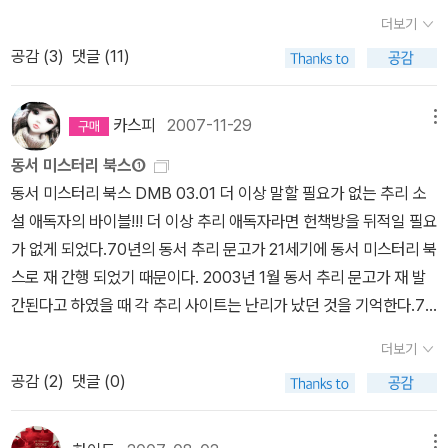
이지만 이상하게도 영미의 명성과 달리 국내에서는 그닥 인기가 없어
능에 가깝지요. 한 출판사에서 한 작가의 추리 소설을 전집형태가 아
ystery), 1935옮긴이는 이 중 이집트 십자가 미스터리를 최고라고
밀,네덜란드 구두의 비밀,그리스 관의 비밀 이집트 십자가의 비밀,중
다. 15 1934 크로이든발 12시 30분 천재 탐정이 아닌 발로 뛰는 탐
더보기
선지 국명시리즈가 다 번역되진 않았지요.
문고명
발생시기
번역된 책
닌 선집이라도 출판하는 것은 정말 보기 힘든 일이기 때문입니다.따
하는데 확실히 재미는 있지만 다른 작품들을 다 읽어봐야 비교할 수
국 오렌지의 비밀-6권 2천대 동서 DMB: 로마 모자의 비밀, 네덜란
정이 등장한 책이죠.역시나 걸작중 하나!! 16 1937 화형법정 불가
공감 (
3
)
댓글 (11)
들
동서추리문고
1977년
이집트 십자가,차이나 오렌지,네덜란두 구두
라서 해문에서 아가사 크리스티 전집 80권이 나온 것은 정말 우리 출
있을 테니 일단 최고점수는 보류.
드 구두의 비밀,그리스 관의 비밀,차이나 오렌지의 비밀, 이집트 십자
사의한 추리소설의 대가 존 딕슨 카의 대표작중 하나죠.명탐정은 안
의 비밀-3권
자유추리문고
1983년
로마모자의 비밀-1권
시그마북스
1
판계에서 기적 같은 일이라 아니할 수 없습니다. 추리 소설을 읽다보
가의 비밀-5권 보시다시피 앨러리 퀸의 국명 시리즈중 3권 미국 총
나오지만 역사나 카의 대표작답게 으시시합니다.동서판은 70년대풍
995년
로마모자,프랑스파우더,네덜란드구두,그리스관,이집트십자
면 이 작가의 책은 전집이 아니더라도 이 시리즈만은 꼭 다 출판했으
카스피
2007-11-29
메뉴
미스터리,샴 쌍둥이 미스터리,스페인 곶 미스터리는 이상하게 번역된
번역이라 편하게 읽으시려면 엘릭시르를 추천합니다. 17 1938 유다
가,중국오렌지의 비밀-6권
해문Q
1996년
이집트 십자가,그리관의 비
면 좋겠는데(꼭 한 출판사만이 아니더라도 말이죠) 생각하게 만드는
바 없습니다.그중 샴 쌍둥이 미스터리는 80년대 중학생 잡지에 축약
의 창 카의 또다른 걸작!! 근데 절판... 18 1938 야수는 죽어야 한다
동서 미스터리 북스①
밀-2권
동서DMB
2003년
로마모자,네덜란드구두,그리스관,이집트십
책들이 있는데 이상하게 출판이 안되는 경우가 있습니다.한번 살펴볼
되서 번역된바 있습니다.본격 추리 소설의 대표자중 한 사람인 앨러
니콜라스 블레이크의 대표작! 아들을 잃은 아버지의 처절한 복수극이
동서 미스터리 북스 DMB 03.01 더 이상 말할 필요가 없는 추리 소
자가,중국오렌지의 비밀-5권
시그마 북스
해문Q 미스터리
동서 D
까요. 1.앨러리 퀸의 “국명시리즈” S.S반다인의 파일로 번스 시리즈
리 퀸의 국명시리지가 2011년 현재까지 다 번역되지 못한 것은 국내
죠.단 블레이크에 대한 국내 인지도가 없어 많은 분들이 모르는 걸작
설 애독자의 바이블!!! 더 이상 추리 애독자라면 헌책방을 뒤적일 필요
MB
위표에서 보시다시피 총 9권의 국명시리즈중 그간 국내에
에 자극을 받아 두 사촌 형제가 쓴 앨러리 퀸의 국명 시리즈는 본격 추
추리 시장의 협소함을 잘 반영하는 증거지요. 물론 현재 국내의 추리
입니다. 19 1938 레베카 고딕풍의 작품이어서 상당히 오래되었을
가 없게 되었다.70년의 동서 추리 문고가 21세기에 동서 미스터리 북
선 6권만 번역 출간되었고 미국총,샴 쌍둥이,스페인 곶의 비밀은 번
리의 향기를 맡을 수 있는 걸작으로 소설속에 있는 독자에의 도전은
소설 시장 여건상 외국 작가의 전 작품이 다 번역되는 것은 불가능합
거란 생각이 있었는데 1938년 작이네요.본격 추리소설이라고 하기
스로 재 간행 되었기 때문이다. 2003년 1월 동서 추리 문고가 재 발
역되지 않았습니다.저 역시도 이번에는 다 나올까 싶어 동서,자유,시
작가의 치기어린 자부심이 느낄수 있는 부분이죠. 이 국명 시리즈는
니다.현재까지 작가의 추리 소설이 전부 번역된 것은 코난 도일의 셜
에는 그렇지만 읽는분에 따라서는 재미있을 것 같은 책이죠. 20 193
간된다고 하였을 때 각 추리 사이트는 난리가 났던 것을 기억한다.70
그마북스,해문Q에서 간행된 모든 앨러리 퀸을 구매했지만 결국 다 모
모두 9권인데 국내에서는 6권만 소개되어 있어 안타까움을 감출수가
록 홈즈 시리즈,모리스 르블랑의 아르센 뤼팽시리즈,체스터턴의 브라
8 요리사가 너무 많다 슈퍼 울트라 안락의자 탐정이자 미식가인 네
년대 태어나지 못한 것이 한이라던지 하던 하면서 동서 추리 문고를
우진 못했지요ㅡ.ㅡ
그래 포기하고 있었는데 갑자기 올해 검은 숲이
없는데 앨러리 퀸의 국명시리즈는 70년대 동서 추리에서 맨 처음 소
더보기
운 신부 시리즈,아가사 크리스티의 추리 소설이 전부가 아닌가 싶습
로 울푸의 대표작!! to be continue~~
애타게 찼던 독자들은 전설의 동서 문고가 재 발간 된다고 무척들 반
란 곳에서 앨러리 퀸의 국명 시리즈 9권을 다 출간한다고 광고를 하
개되었고 자유추리,시공사,해문등에서 차례로 몇권씩 소개된바 있지
공감 (
2
)
댓글 (0)
니다. 셜록 홈즈나 브라운 신부등은 단편소설이기에 번역이 다 되었
겼던 것 같다. 하지만 출간이후 기존 동서 문고를 토씨 하나 안바꾸고
더군요.그래 검은 숲이 어떤데가 보았더니 시공사의 임프린트라고 하
만 9권이 모두 번역되진 않았습니다. 국명 시리즈는 아래와 같습니
다 쳐도 뤼팽은 전작이 20권 정도여서(물론 뤼팽도 그 명성에 비해
출간했다,책 날개가 없어 책이 안이쁘다,새로운 책이 없다는 비판을
더군요.시공사야 예전에 시그마 북스로 앨러리 퀸 선집을 간행하고
다. 로마 모자의 비밀(1929) – 자유추리(최초 번역),시공사,동서DM
전작이 번역된 것은 21세기 들어서 입니다),출판사가 어느 정도 적자
독자들로부터 받았던 것으로 기억한다.그래서인지 이후 출판되는 것
메뉴