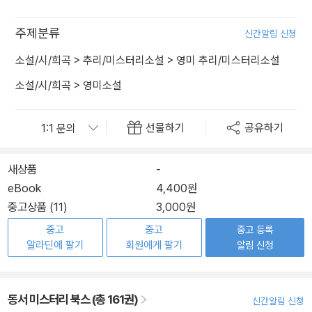
주제분류
신간알림 신청
소설/시/희곡
>
추리/미스터리소설
>
영미 추리/미스터리소설
소설/시/희곡
>
영미소설
선물하기
공유하기
새상품
-
eBook
4,400원
중고상품 (11)
3,000원
중고
중고
중고 등록
알라딘에 팔기
회원에게 팔기
알림 신청
동서 미스터리 북스 (총 161권)
신간알림 신청