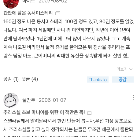
그중에 국명 시리즈가 6권이나 있었으니 최소한 기존의 작품은 나오
하이드
2007-08-02
B 프랑스 분의 비밀(1930) – 시공사(최초번역), 동서DMB 네덜란
를 감안하고 출판한 것이겠지만 아가사 크리스티 전작 80권을 해문
부터는 책 날개도 만들고,기존 동서 추리에서 없던 새 책들도 번역해
겠지만 과연 나머지 3권이 나올까 의아심이 있어서-ㅎㅎ 그간 한두번
드 구두의 비밀(1931) –동서추리(최초 번역), 시공사,동서DMB 그
간만에 담은 동서미스테리
이 모두 출판한 것은 아가사 크리스티가 아무리 국내에서 인기가 많
주고 현재는 절판되어서 구할수(현재는 오직 동서DMB에만 있는)
속은 것이 아니라서요-,다 나와야 나오는 것이지 하고 생각했는데 웬
리스관의 비밀(1932) - 시공사(최초번역),해문Q,동서DMB 이집트
160권 정도 나온 동서미스테리. 100권 정도 있고, 80권 정도를 읽었
았어도 매우 유례가 없는 일이지요.그러면에서 열린 책들이 메그레
구 자유추리문고,삼중당추리문고,하서추리의 몇몇 작품을 재수록하
걸 무슨 뚝심을 발휘해서인지 국명 시리즈 9권을 다 번역했습니다.ㅎ
십자가의 비밀(1933) - 동서추리(최초 번역), 시공사,동서DMB 아
나보다. 여름 파격 세일때만 사니 좀 미안하지만, 작년에 이어 1년여
시리즈 전작 출간도 대단한 사건이라고 할 수 있습니다. 물론 검은 숲
여 새로운 문고본을 만들어 내었다.(하지만 SF독자로서 아쉬운점은
ㅎ 만쉐이~~~
검은숲에서 나온 앨리리 퀸 국명시리즈는 저자의 모
메리카 권총의 비밀(1933) – 미 번역 태국 쌍동이의 비밀(1933) –
만에 담아보았다. 1년전에 비해 그닥 많이 나오지 않았다. ㅜㅜ 계속
측(앨러리 퀸 기획은 추리 소설 홈 페이지로 유명한 데카님이 기획하
기존 동서 추리에 있었던 SF작품이 이면 동서DMB에서는 누락된 점
습을 겉 표지에 내세운 그간 국내에선 볼수 없었던 특이한 디자인데
미 번역,80년대 중학생이란 잡지에서 축약된바 있음 중국 오렌지의
계속 나오길 바라면서 물적 증거를 끌어모은 뒤 진상을 추리하는 프
셨다나봐요)에선 이미 앨러리 퀸의 국명 시리즈를 6권 번역한바 있기
이다) 동서 DMB발행은 추리 독자들은 더 이상 헌책방을 들락거릴
양장본이어서 소장가치도 충분하다고 볼수 있습니다.
하지만 저처럼
비밀(1934) - 동서추리(최초 번역), 시공사,동서DMB 스페인 곳의
랑스 탐정 아노. 큰어머니의 막대한 유산을 상속받게 되어 살인 혐의
에 나머지 3권만 번역하면 되기에 기획 및 출간에 큰 부담이 없겠지
필요가 없게 되었고,신규 독자들은 전설의 동서 추리를 다시 접하게
이미 6권을 여러 출판사 본으로 소장하고 있는 독자으 입장에서 본다
비밀(1935)- 미 번역 보시는 바와 같이 앨러리 퀸의 국명 시리즈는
를 뒤집어 쓴 아름다운 처녀를 위해, 집요하고 음험한 범인의 정체를
만 추리 소설 애독자의 입장에선 출판사의 공수표에 여러 번 당한 적
되고 좀더 균형있게 추리 소설을 읽을수 있는 장점을 가져왔다.하지
면 3권만 구매해야 될지 아니면 9권 다 구매해야 할지 참 난감할 따
더보기
여러 출판사에서 발행되었는데 이상하게도 아메리카 권총의 비밀, 태
밝혀낸다. 신랄하면서도 경쾌한 유머를 늘어놓는 탐정과 범인의 심리
이 있어 앨러리 퀸의 국명시리즈가 다 번역되길 기대해 보지만 혹 다
만 빛이 있으면 어둠이 있는법. 동서 DMB에는 다음과 같은 단점도
름이죠.생각같에서야 9권을 일시불로 지불하고 구매하면 좋겠지만
공감 (
1
)
댓글 (4)
국 쌍동이의 비밀, 스페인 곳의 비밀의 비밀은 어느 출판사에서도 출
게임이 돋보인다. 엘러리 퀸의 국가 시리즈동서미스테리에서 나온
출간 안될수도 있다는 우려가 있는 것이 사실입니다. 가장 비근한 예
있다. ①기존 동서 추리문고에서 동서DMB로 복간한 작품의 경우 재
경제적 사정과 책 보관할데가 마땅치 않으니…ㅜ.ㅜ
뭐 일단 처음 번역
판되지 않았습니다. 동서 추리에서 70년대에 3권(네덜란드,차이나,
엘러리 퀸은 국가 시리즈를 빼고 다 모았다. <그리스관의 비밀>이 해
로 앨러리 퀸 미국 추리 소설사에서 쌍벽을 이루는 S.S 밴다인을 들
번역없이 70년대 작품을 그대 로 가져왔다.즉 단순히 세로 읽기가 단
된 미국총,샴 쌍둥이,스페인 곶의 비밀을 구매해야 겠지요^^
검은숲
이집트)이 나온후 80년대 자유추리에서 1권(로마), 90년대 시공사
문판으로 있지만, 동서미스테리로 구입 부호 피살사건 수사에 나선
수 있습니다.밴다인의 경우 추리 소설이 통틀어서 12권에 불과한데
물만두
2006-01-07
메뉴
순히 가로 읽기로 바뀌었을 뿐이다.그래서 인지 기쁜 마음에 동서DM
에서 이번에 국명시리즈를 전부 번역했으니 좀더 힘을 발휘해서 앨러
에서 6권(로마,프랑스,네덜란드,그리스,이집트,중국),해문에서 1권
트렌트는 피살자의 아내도 공범이라는 확증을 잡는다. 하지만 그녀한
국내에서 지난 수십년간 이 12권의 작품조자 제대로 번역된바 없지
B를 구입했던 옛 동서 추리 보유자는 전혀 변하지 않은 번역에 실망
리 퀸의 전작을 모두 번역해 주길 희망해 봅니다.시공사보다 적은 해
추리소설 초보 마니아를 위한 이 책만은 꼭!
(그리스),이천년대 동서 DMB에서 다시 6권(,프랑스,네덜란드,그리
테 애정을 느낀 나머지 진상을 기록으로 남기고 떠나 버린다. 그 뒤 다
요. 벤슨 살인 사건(1926) 카나리아 살인 사건(1927) 그린 살인 사
해서 바로 팔아버린 경우도 있었다. ②기존 동서추리의 경우 일본 추
문에서도 크리스티 전작품 80권을 다 번역했는데 시공사도 이번에
스텔라님께서 알려달라셔서 한번 만들어 봅니다.우선 가장 왕초보로
스,이집트,중국)이 시차를 두고 나오지만 아쉽게도 항상 위 3권은 번
시 만난 두 사람. 그녀는 그 자리에서 트렌트의 추리에 승복할 수 없다
건(1928) 주교 살인 사건(1929) 스카라베(딱정벌레) 살인 사건(19
리 문고를 그냥 베꼈던 것이 사실인데,그러다 보니 원서 번역이 아닌
한번 일을 냈으면 좋겠네용^^
by caspi
서 추리소설을 읽고 싶다 생각되시는 분들은 무조건 해문에서 출판되
역되질 않더군요. 이유가 뭔가 무척 궁금해 지더군요.번역된 6권에
고 말한다. 인간 욕망과 미묘한 성격 묘사를 융합시켜 긴박감을 더했
30) 케닐 살인 사건(1933) 드래곤 살인 사건(1934) 카지노 살인 사
일본어 중역이라는 문제가 있었다.그러다 보니 현재 동서 DMB경우