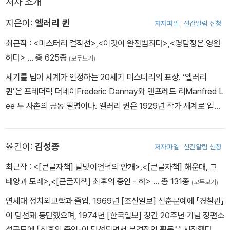
저자 소개
지은이:
엘러리 퀸
저자파일
신간알림 신청
최근작 :
<미스터리 걸작선>
,
<이것이 완전범죄다>
,
<명탐정은 영원
하다>
… 총 625종
(모두보기)
세기를 넘어 세계가 인정하는 20세기 미스터리의 표상. ‘엘러리
퀸’은 프레더릭 더네이Frederic Dannay와 맨프레드 리Manfred L
ee 두 사촌의 공동 필명이다. 엘러리 퀸은 1929년 작가 세계로 입문
했다. 1971년 맨프레드 리가 사망하기 전까지 ‘세계 3대 미스터리’로
불리는 『Y의 비극The Tragedy of Y』을 비롯, 수많은 단편 앤솔러
옮긴이:
김성종
저자파일
신간알림 신청
지를 출간하며 미스터리 소설사에 한 획을 그었다. 1941년, 『엘러리
퀸 미스터리 매거진EQMM』을 창간하여 발행인 겸 기획 편집자로서
최근작 :
<[큰글자책] 달맞이언덕의 안개>
,
<[큰글자책] 해운대, 그
무수한 추리소설 작가를 배출해냈다. 1961년, 미국 추리작가협회(M
태양과 모래>
,
<[큰글자책] 최후의 증인 - 하>
… 총 131종
(모두보기)
WA)는 엘러리 퀸이 미스터리 장르에 공헌한 업적을 인정, ‘에드거 그
연세대 정치외교학과 졸업. 1969년 [조선일보] 신춘문예에 「경찰관」
랜드 마스터 상’을 수여했다. 1983년 미국 추리작가협회는 ‘엘러리
이 당선돼 등단했으며, 1974년 [한국일보] 창간 20주년 기념 장편소
퀸 상’을 제정해 미스터리 분야에서 뛰어난 두각을 보이는 사람이나
설공모에 『최후의 증인』이 당선되면서 본격적인 활동을 시작했다. 평