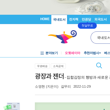
HOME
전자책
만권당
외국도서
국내도서
첫달무료
국내도
분야보기
오뒷세이아
추천마법사
베
무료배송
소득공제
광장과 젠더
- 집합감정의 행방과 새로운
소영현
(지은이)
갈무리
2022-11-29