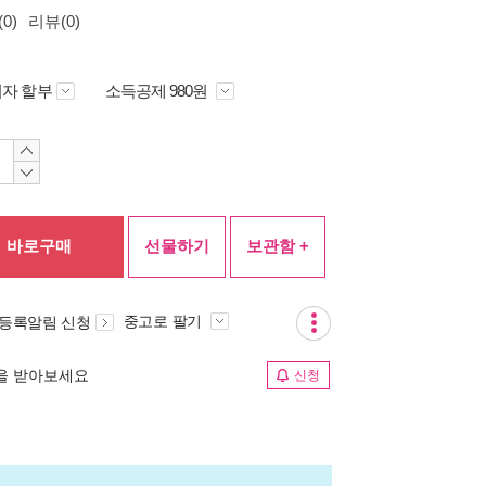
0)
리뷰(0)
자 할부
소득공제 980원
바로구매
선물하기
보관함 +
중고로 팔기
 등록알림 신청
림을 받아보세요
신청