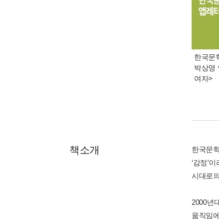
한국문학 
박상영 
여자>
책소개
한국문학
‘감정’
시대로의
2000년
움직임에