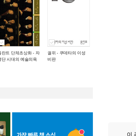
홀란트 단체초상화
- 자
궐위
- 쿠데타의 이성
경단 시대의 예술의욕
비판