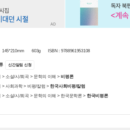
145*210mm
603g
ISBN : 9788961953108
류
신간알림 신청
서
>
소설/시/희곡
>
문학의 이해
>
비평론
서
>
사회과학
>
비평/칼럼
>
한국사회비평/칼럼
서
>
소설/시/희곡
>
문학의 이해
>
한국문학론
>
한국비평론