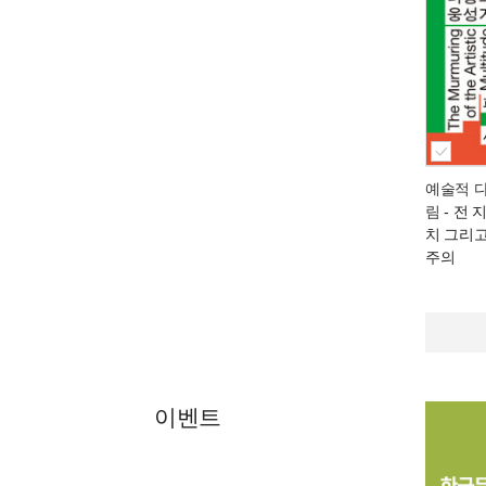
예술적 
림
- 전 
치 그리
주의
이벤트