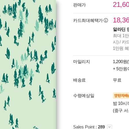
21,6
판매가
18,3
카드최대혜택가
알라딘 
최대 1만
시) / 
1만원 
마일리지
1,200원(
+ 5만원
배송료
무료
수령예상일
양탄자배
밤 10
(중구 서
Sales Point :
289