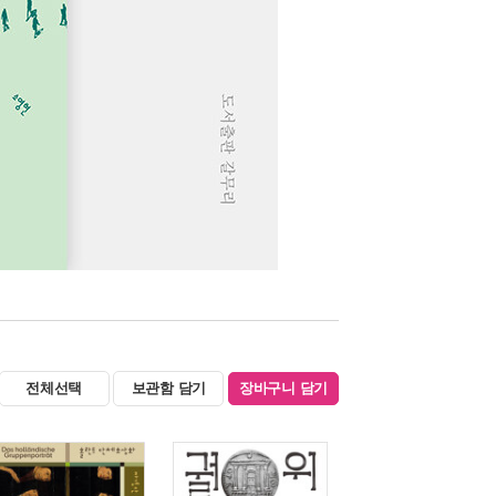
전체선택
보관함 담기
장바구니 담기