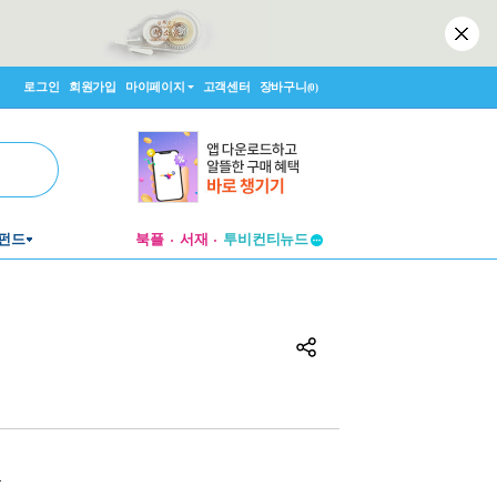
로그인
회원가입
마이페이지
고객센터
장바구니
(0)
펀드
북플
서재
투비컨티뉴드
창작플랫폼
투비컨티뉴드
원