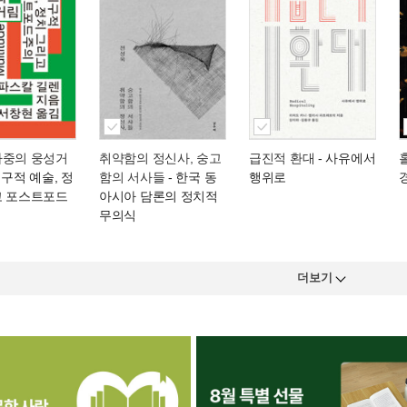
다중의 웅성거
취약함의 정신사, 숭고
급진적 환대
- 사유에서
지구적 예술, 정
함의 서사들
- 한국 동
행위로
고 포스트포드
아시아 담론의 정치적
무의식
더보기