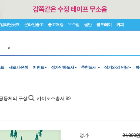
알라딘굿즈
온라인중고
중고매장
우주점
음반
블루레이
커피
서
스트
새로나온책
이벤트
정가인하도서
추천도서
작가와의 만남
북
 공동체의 구상
카이로스총서 89
|
정가
24,000