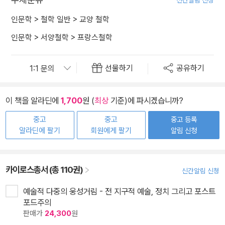
신간알림 신청
인문학
>
철학 일반
>
교양 철학
인문학
>
서양철학
>
프랑스철학
선물하기
공유하기
이 책을 알라딘에
1,700
원 (
최상
기준)에 파시겠습니까?
중고
중고
중고 등록
알라딘에 팔기
회원에게 팔기
알림 신청
카이로스총서 (총 110권)
신간알림 신청
예술적 다중의 웅성거림 - 전 지구적 예술, 정치 그리고 포스트
포드주의
판매가
24,300
원