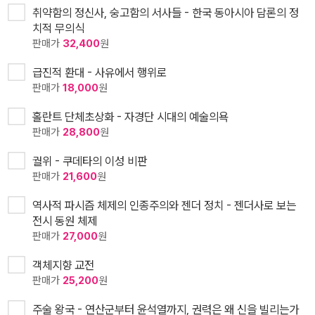
취약함의 정신사, 숭고함의 서사들 - 한국 동아시아 담론의 정
치적 무의식
판매가
32,400
원
급진적 환대 - 사유에서 행위로
판매가
18,000
원
홀란트 단체초상화 - 자경단 시대의 예술의욕
판매가
28,800
원
궐위 - 쿠데타의 이성 비판
판매가
21,600
원
역사적 파시즘 체제의 인종주의와 젠더 정치 - 젠더사로 보는
전시 동원 체제
판매가
27,000
원
객체지향 교전
판매가
25,200
원
주술 왕국 - 연산군부터 윤석열까지, 권력은 왜 신을 빌리는가