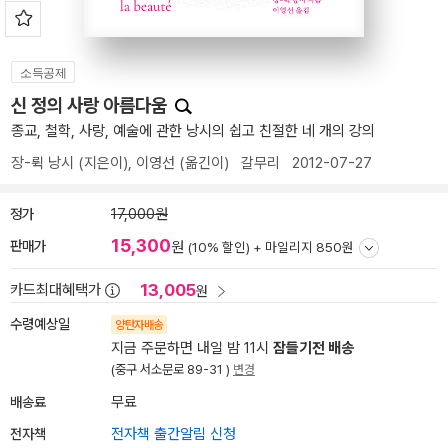
소득공제
신 정의 사랑 아름다움
종교, 철학, 사랑, 예술에 관한 낭시의 쉽고 친절한 네 개의 강의
장-뤽 낭시
(지은이),
이영선
(옮긴이)
갈무리
2012-07-27
정가
17,000원
15,300
판매가
원
(10% 할인) +
마일리지 850원
13,005
카드최대혜택가
원
수령예상일
양탄자배송
지금 주문하면 내일 밤 11시
잠들기전 배송
(중구 서소문로 89-31 )
변경
배송료
무료
전자책
전자책 출간알림 신청