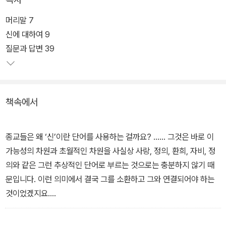
아이들을 대상으로 한 강연인 만큼 쉽고 친절하다. 독자들은 이 책의
여러 부분에서 아이들의 이해를 돕기 위한 유머와 적절한 예들을 어
머리말 7
렵지 않게 만날 수 있다. 특히 매 강연마다 주고받았던「질문과 답변」
신에 대하여 9
은 낭시의 사상을 더욱 깊이 이해하게 해준다. 이 책의 또 다른 미덕은
질문과 답변 39
사유의 깊이도 놓치지 않고 있다는 것이다. 모든 강좌의 기록들을 낭
시가 확인하였고, 강연에서 부족하게 설명하였거나 수정할 내용들은
강의록의 시작 부분이나 본문의 주석을 통해 보충하여 내용의 깊이를
책속에서
더했다.
또한 2002년부터 2009년 사이에 이뤄진 네 번의 강의를 검토함으
종교들은 왜 ‘신’이란 단어를 사용하는 걸까요? …… 그것은 바로 이
로써 우리는 낭시 사상의 최신의 흐름을 엿볼 수 있다. 뿐만 아니라,
가능성의 차원과 초월적인 차원을 사실상 사랑, 정의, 환희, 자비, 정
낭시 사상을 이해하기 위한 입문서라는 것도 이 책이 주는 커다란 매
의와 같은 그런 추상적인 단어로 부르는 것으로는 충분하지 않기 때
력이다.
문입니다. 이런 의미에서 결국 그를 소환하고 그와 연결되어야 하는
것이었겠지요.
― 「신에 대하여」