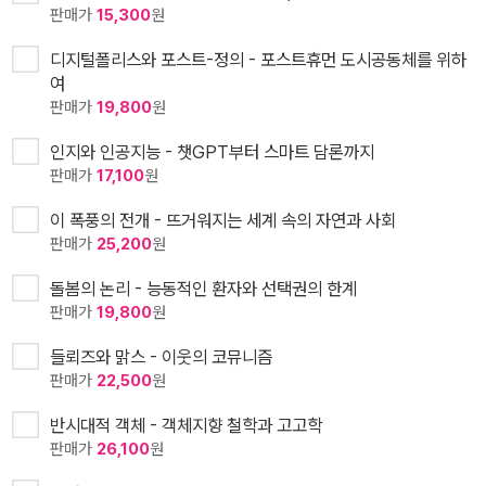
판매가
15,300
원
디지털폴리스와 포스트-정의 - 포스트휴먼 도시공동체를 위하
여
판매가
19,800
원
인지와 인공지능 - 챗GPT부터 스마트 담론까지
판매가
17,100
원
이 폭풍의 전개 - 뜨거워지는 세계 속의 자연과 사회
판매가
25,200
원
돌봄의 논리 - 능동적인 환자와 선택권의 한계
판매가
19,800
원
들뢰즈와 맑스 - 이웃의 코뮤니즘
판매가
22,500
원
반시대적 객체 - 객체지향 철학과 고고학
판매가
26,100
원