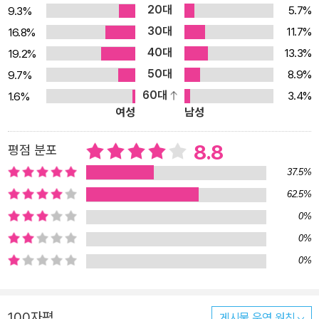
20대
5.7%
9.3%
강연에서 부족하게 설명하였거나 수정할 내용들은 강의록의 시작 부
30대
11.7%
16.8%
분이나 본문의 주석을 통해 보충하여 내용의 깊이를 더했다. 또한 20
40대
13.3%
19.2%
02년부터 2009년 사이에 이뤄진 네 번의 강의를 검토함으로써 우리
50대
8.9%
9.7%
는 낭시 사상의 최신의 흐름을 엿볼 수 있다. 뿐만 아니라, 낭시 사상
60대
3.4%
1.6%
을 이해하기 위한 입문서라는 것도 이 책이 주는 커다란 매력이다. 우
여성
남성
리가 살고 있는 세계를 이해하기 위한 네 개의 키워드! 낭시는 네 번의
강의에서 신, 정의, 사랑, 아름다움에 대한 쉬운 듯하지만 막상 대답하
8.8
평점 분포
려면 어려운 질문들을 단초로 삼아 자신의 철학을 표현한다. 첫 번째
37.5%
강의「신에 대하여」에서는 ‘하늘에는 세상을 창조하신 절대자가 존재
62.5%
하는가?’ ‘우리는 왜 절대자를 “신”이라고 부르는가?’ 등의 질문에 답
0%
하며 ‘신’이란 것에 대해 규명한다. 낭시에게 신이란 존재는, 우리를
무한한 가능성과 초월적인 차원으로 열어주는 증거이다. 그 열림이
0%
없다면 우리는 아마 인간으로조차 존재하지 않고, 그저 자신의 세계
0%
안에 갇혀 버린 많은 사물 중의 하나일 뿐이라고 설명한다. 두 번째 강
의「정의에 대하여」에서는 ‘정당함이란 무엇일까?’ ‘우리는 무엇을
100자평
게시물 운영 원칙
“이게 정당한 거야”라고 말할 수 있을까?’라는 질문에 대한 답을 강