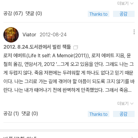
사회분야 아까운 책에서 괜찮다고 생각했던 책들이 다
더보기
다 싶었더니 그녀의 추천이었다. 사춘기 반항아처럼 그렇다고 안읽고
기를 해주거나 글을 쓰는 일들을. 그렇게 책 한 권을 읽고난 후에 내
만한 책으로 골라놓았었으니까. 8월에 나온 책으론 김연수의 <파도
토대로 한 열정적인 행위다. 그리고 사랑은 영원하다. ‘영원함l'étern
수 포함됐다. <세계를 팔아버린 남자>와 <비통한 자들을 위한 정치
공감 (
67
)
댓글 (0)
싶어지는 건 아니니 그녀의 추천을 고맙게 수용하기로 했다. 정여울
감상과 생각을 정리하는 일은, 그것을 온전히 내 것으로 만드는 일이
가 바다의 일이라면>(자음과모음, 2012)이 있다. 숲에도 가보고 바
el’이란 ‘끝이 없음’, ‘변함없음’이 아니라 “시간을 벗어난 것”(153쪽)
학> 그리고 <모택동 시대와 포스트 모택동 시대>, <왜 음식물의 절
이 추천한 책은 장 뤽 낭시의 <신, 정의, 사랑, 아름다움>인데 이 책이
다. 물론 그렇게해도 시간이 지나면 다 까먹긴 하지만.....어떻게든 미
다에도 가보고 하면 되겠다. 여유가 되시는 분들은 '시카고'까지 다녀
을 의미하므로. ‘자기chérie’는 ‘자기야’할 때의 ‘자기’다. 이 말은 라
반이 버려지는데 누군가는 굶어죽는가>가 그것이다. 아, 김상봉의 <
가장 읽고 싶어진 이유는 이 책이 강의록 모음이라는 것이 가장 크다.
미하게라도 영향을 미칠 거라고 나는 생각한다. 그런 것들이 쌓이고
와도 될까. 정한아의 <리틀 시카고>(문학동네, 2012)도 8월에 나온
틴어의 carus에 어원을 두고 있는데, 이와 같은 어원을 두고 있는 단
Viator
2012-08-24
메뉴
기업은 누구의 것인가>도 빠뜨려서는 안된다. 6. 과학 <얽힘의
정여울의 말처럼 '위대한 철학자의 멋진 강의를 몰래 청강하는 은밀
쌓여서 모이고 모여서 지금의 내가 된 것일테니까. 토요일에 만난 친
책이고 9월에 읽어볼 만한 책이다. 외국소설로는 독일의 최근작들
어가 ‘어루만지다caresse’이다. 그래서 낭시는 “사랑의 제스처는 당
시대>는 과학책 읽는 독자가 많았으면 아까운 책으로 선정되지 않았
2012. 8.24.도서관에서 빌린 책들
한 기쁨'을 느끼고 싶은 마음 때문이다. 그런데 문장에 수식이 참 많
구1은 내게 '인복이 많다', '복 받은 사람이다' 라는 얘기를 했는데, 나
에 눈길을 돌려본다. 국적으론 스위스 작가인 크리스티안 크라흐트의
연히 어루만짐”이라고, 그것은 타인이라는 “현존에 고백하고 있음을
을 괜찮은 책이다. 이 분야에 거의 문외한이긴 하지만 그쪽을 전공하
로저 에버트(Life It self: A Memoir(2011)), 로저 에버트 지음, 윤
군! 정여울의 문장이 내 스타일은 아닌 것은 분명한 듯 하다.^^
역시 그렇게 생각한다. 지금 내 곁에 남아있는 친구들은 하나같이 다
소설 두 편이 번역돼 나왔다. 1995년에 데뷔하여 평단의 논쟁을 불
보여 주는”(133쪽) 행위라고 말한다. 이를 볼 때 낭시의 철학에서 ‘접
는 친구가 이 분야에선 좋은 책이라고 일러줬다. 역시나 뇌과학에 관
철희 옮김, 연암서가, 2012 '...그게 오고 있음을 안다. 그래도 나는 그
정신과 전문의 하지현이 추천한 책 <화풀이 본능>은 현대인들
들 너무 멋져! 요즘엔 자기 머리로 생각하고 판단하고 행동한다는 것
러일으킨 작가라고 하는데, 데뷔작 <파저란트>(문학과지성사, 201
촉’이 핵심을 이루고 있다는 것은 새삼스러운 일이 아니다(데리다가
한 책도 포함이 됐다. 과학 분야도 괜찮은 책이 많은데 리스트가 아쉽
게 두렵지 않다. 죽음 저편에는 두려워할 게 하나도 없다고 믿기 때문
이 읽으면 자신의 감정을 조절하는 데에 도움이 될 것 같아 읽고 싶어
이 얼마나 힘든 일인가를 생각하는데, 내 주변의 친구들은 다들 이런
2)와 <나 여기 있으리 햇빛 속에 그리고 그늘 속에>(문학과지성사, 2
낭시에 대해 쓴 책 제목도 『접촉, 장-뤽 낭시』다).어루만짐은 사랑에
다. 7.편집자가 뽑은 우리 출판사 아까운 책
이다. 나는 그리로 가는 길에 겪어야 할 아픔이 되도록 크지 않기를 바
졌다. 우리가 보복도 복수도 아닌 화풀이를 하는 원인을 파악하면 그
친구들이다. 자기가 생각하고 판단하고 행동하는 친구들. 그러니 앞
012) 두 작품이 번역됐고, 올해 나온 <임페리움>도 곧 소개될 예졍
서 중요한 것이 상대의 현존임을, 그의 감촉임을, 그리고 어떻게 보면
각 출판사 편집자들이 뽑은 책에서는 자사가 편
란다. 나는 내가 태어나기 전에 완벽하게 만족했었다. 그래서 죽음도
러한 행동을 줄일 수 있을 것이라는 하지현의 말에 공감되었다. 정신
으로 친구들을 보면서 배우는 것도 엄청 많을 거다. 지금까지 그래왔
이라고. 2006년엔 북한을 방문하고 사진집 <총체적 기억 - 김정일
그것 외에 아무것도 아님을 보여 주는 행위입니다.그것 외엔 아무것
집한 책들에 대한 노고와 회한이 그대로 묻어있는 듯 하다. 특히 <예
똑같은 상태일 거라 생각한다. ... 내가 얼마 안 있어 죽게 될 것이라고
과 전문의라는 직업이 이 책을 추천하는 데에 좀더 힘을 보탠 것 같다.
던 것처럼. 나는 또 친구들 너무 좋으면 참을 수가 없어서, 사랑이 샘
의 북한>을 출간했다는 이력이 눈길을 끈다(이것도 소개되면 좋지 않
도 아닌 그 순수한 현존이란 무엇일까요? 그 현존은 가치 있는 유일
더보기
술의 조건>이나 <진리와 방법>, <영국 노동운동의 역사>, <성찰하
예상하지는 않는다. 하지만 죽음은 내가 이 글을 쓰고 있는 지금 당장
중국 전문가로 보이는 황희경 교수가 추천한 <손자>에 관한 책
솟으면 참을 수가 없어서 바로바로 다 말하곤 하는데, 방금전에도 다
을까). 샤를로테 링크의 <관찰자>(뿔, 2012)도 흥미를 끄는 작품. 작
한 한 가지 사실이, 타인의 존재가 내 마음에 있음을, 나와 분리할 수
공감 (
1
)
댓글 (0)
는 삶>, <한중일이 함께 쓴 동아시아 근현대사>, <헌법 사용 설명서
일어날 수도 있다. 언젠가 사귄지 35년 된 친구인 짐 토백과 얘기하
<전쟁은 속임수다>도 읽고 싶어졌다. 나름 유학 전문가인 황희경이
른 블로그의 친구에게 사랑한다고 고백하고 온 참이다. ㅋㅋㅋㅋㅋㅋ
년에 독일에서 출간돼 한달만에 100만부가 넘게 팔려나갔다고 한다.
없음을 의미합니다. (134쪽)낭시의 예술론에서도 접촉은 중요하게
>, <과학을 성찰하다>의 경우 나도 강추하고 싶은 책 중 하나다.
던 중이었다. 대화는 늘 그랬듯 우리의 죽음에 대한 얘기로 접어들었
이 책의 저자인 리링의 전문성에 대해 치켜세워주며 그가 20년간 강
ㅋㅋㅋㅋㅋㅋㅋㅋㅋㅋ글이 너무 좋아서 사랑한다고 하지 않을 수가
독일에선 이미 '국민작가' 대열에 들어섰다고 하는데, 평판으로 보아
다루어지는데, 오감 중 촉각을 가장 중요시한 것에서도 그 사실을 알
다. '남들한테 그들이 죽음을 어떻게 느끼는지 물어봐' 그가 말했다.
의한 내용인 이 책을 <손자>에 관한 최고의 책이라 단언하는 것을 보
없었어...... 아아, 나는 뒤늦게 공부를 열심히 하는 학생이면서, 사랑
우리에게도 더 소개될 듯싶다. 2. 역사 김기덕 교수가 추천한 책은
수 있다. 촉각은 몸 전체의 감각이라고 말했던 루크레티우스처럼, 그