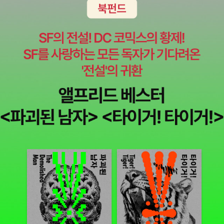
를 내포합니다. 이것은 우리에게 아주 중요한 무언가를 알려줍니다.
>가 정말 궁금해진다. 그의 말처럼 '자질 없는 대통령은 어쩌면 국민
사랑한다면, 상대에게 긍정적인 감정을 가지고 있다면, 그걸 상대가
고 있는지 궁금하다면 데이비드 에드먼즈와 나이젤 워버튼이 <철학
하게 되죠. 약혼자le fiancé 혹은 약혼녀la fiancée란 자신의 신뢰la
즉, 진정한 사랑이란 그 양이나 정도를 헤아리거나 비교할 수 있는 모
의 책임'일 것이므로 짬짬히 국민으로서의 내공을 쌓아보자. 대통령
알게 하는 게 중요하다고 생각해왔다. 혼자 숨기지 말고, 감추지 말고,
한입>(열린책들, 2012)가 요긴하다. 정말 '한입'만큼씩의 인터뷰를
fiance, 즉 믿음la foi에 속하는 충직성을 약속하고 부여하는 사람을
든 가능성을 넘어서서 시작한다는 사실을 보여주지요. 우리가 양을
이 될 사람들이 당최 국민을 호구 보듯 보고 이미지 메이킹만 하고 뒤
그런 건 바로 알려야 해! 사랑받는다는 건 삶에 있어서 큰 축복이니까,
제공하고 있는데, 그래도 먹음직스럽다. 아, '한입 철학'의 대표격으
말합니다. 예전에는 “사랑에 자신을 건다”는 것은 “누군가에게 자신
가늠하고 비교하는 한 그것은 그저 이익 관계에 머물 뿐입니다. 진정
로 나라를 팔아먹지 못하게 말이다. 서평 참 속 시원하다. 책의 단점까
누구에게나 아무때나 수시로 찾아다는 게 아니니까. 사랑은 사람을
로는 황광우의 <철학콘서트>도 빼놓을 수 없겠다. 3권으로 완간됐는
의 믿음을 주는 것”이라고 말했습니다. 여기서는 이런저런 것을 하는
한 사랑은 그 완전한 차원에서 시작합니다. (123-4)
지도 살짝 언급해주는 센스도 맘에 든다. 올해 중국 문화대혁명
변화시키기도 하니까. 세상에 단 한사람이라도 나를 사랑해준다면,
데(2권도 표지갈이를 했다), '철학 멀미증' 독자라도 부담 없이 들어
데에 있어서 자신을 거는 것이 아니라, 무엇보다도 그가 존재한다는
시대에 대한 중국 소설을 몇 편 읽었다. 사실 우리 나라 근현대사도 잘
그것만으로 얼마나 많은 힘이 되는지. 그녀는 누군가 골목길에 버리
볼 만한 '콘서트'이다. 4. 정치/사회 마인섭 교수가 고른 책은 츠베
것과 그가 존재한다는 사실과 더불어 유일한 관계 속에서 상대와 함
모르는 판국에 중국 근현대사를 잘 알 턱이 없는 나로서는 소설을 읽
고 간 낡은 피아노가 자신의 인생을 바꾸었고, 매일 그 버려진 피아노
탕 토도로프의 <민주주의 내부의 적>(반비, 2012)이다. 문학이론가
께 상대를 위해 자신을 거는 것입니다. (140-141쪽, 강조는 원문)4.
고나서 갈증을 느꼈다. 도대체 모택동이 뭐? 이런 마음 말이다. 진보
를 연주하며 노래를 부르는 자신을 한결같은 미소로 응원해 준 할머
에서 사상가로 폭넓은 궤적으로 보여주고 있는 저자의 민주주의에 대
아름다움la beauté : 알고 있지만 말로 할 순 없는 ‘예쁨joliesse’과
신당 부대표인 장석준은 <모택동 시대와 포스트 모택동 시대>라는
니의 힘으로 가수가 되었다고 고백합니다. 그녀는 단호한 목소리로
한 성찰을 담고 있다. 거기에 프랜시스 후쿠야마의 묵직한 저작 <정
‘아름다움la beauté’은 다르다. 예쁘다는 것은 상대성을 내포한 개념
책을 통해 국내 언론 보도의 표피적 이해 수준은 넘게 될 것이라 자신
말했습니다. '한 사람만 있으면 돼요. 나를 이해해주고 믿어 주는 단
치질서의 기원>(웅진지식하우스, 2012)도 보탤 수 있겠다. 철학자
이기에 매 순간, 사람마다 다른 것이다. 우리는 흔히 아름다움도 상대
했다. 나같은 사람들에게 필요한 책 같다. 다만 상하권 합쳐 1000쪽
한 사람. 나를 전적으로 응원해 주는 단 한 사람만 있으면 돼요.' 그녀
이정우의 <진보의 새로운 조건들>(인간사랑, 2012)도 '진보'라는 화
적이라고 생각하지만 낭시의 입장은 다르다. 그는 아름다움은 주관적
이 넘는 분량은 살짝 버겁게 느껴지긴 하다만, 그 정도 분량은 되어야
의 이름은 잊었지만 카랑카랑한 목소리는 기억에 생생합니다. 나를
두에 대한 철학적 성찰로 우리의 생각을 자극한다. '진보' 얘기가 나
이지 않고 보편적이지만, 그것을 자신이 제시할 수는 없다고 말한다.
중국을 이해할 수 있을 것 같기도 하다. 뇌과학에 관한 책이 범람
전적으로 응원해 줄 단 한 사람, 바로 그 한 사람을 얻는 것이 인생의
온 김에 진보 지식인 특강을 책으로 묶은 <지금 여기의 진보>(이음,
그것은 어떤 신호나 기호를 통해 우리의 마음이 이끌리도록, 욕망이
한다는 과학 저술가 이명현의 지적에 공감했다. 뇌과학 도서의 영역
전부가 아닐까 하는 생각에 가슴이 시려 오는 요즘입니다. (p.253)내
2012)도 읽을 거리다. 소위 '진보'에 비판적 거리를 유지하고 있는 사
일어나도록 만든다. 아름다움의 보편성은 “주어진 것이 아니라 요구
은 어린이책에서부터 죽음에 대한 책까지 셀 수 없이 많아 이젠 전혀
가 사랑하는 사람은 많다. 이 점이 내 인생을 풍요롭게 만들어준다. 나
회학자 송호근 교수의 <이분법 사회를 넘어서>(다산북스, 2012)도
되고 제안되고 기대되는 것이며 우리를 긴장하게 만드는 것”(189쪽)
새롭지도 않고, 귀가 기울여지지도 않는다. 그래서 사실 뇌과학 책인
는 엄마를 사랑하고, 여동생과 남동생을 사랑하고, 칠 살 조카와 네 살
같이 읽을 만한 정치비평서. 김대호, 윤범기의 <안철수의 생각을 생
이다. 음악에서는 반향résonner이고, 그림에서는 “그것에 밀착되기