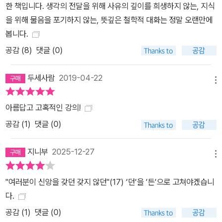
한 책입니다. 생각의 전달을 위해 사유의 깊이를 희생하지 않는, 지식
는 진실을 의미한다. 이러한 강의를 통해 그는 종교와 철학, 그리고 사
을 위해 물음을 포기하지 않는, 뜻깊은 철학적 대화는 정말 오랜만에
랑과 예술이 각기 개별적인 것이 아니라, 우리가 살고 있는 세계가 드
봅니다.
러나는 각각의 방식임을 이야기하고 있다.
공감 (
8
)
댓글 (0)
두세사람
2019-04-22
메뉴
아름답고 고혹적인 강의!
공감 (
1
)
댓글 (0)
지니부
2025-12-27
메뉴
"여러분이 신앙을 갖던 갖지 않던"(17) ‘던‘을 ‘든‘으로 고쳐야겠습니
다.
공감 (
1
)
댓글 (0)