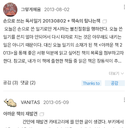
#모르고 #있던 #몫까지 #주는 것이다.그 사람이 그저 세상에 #하나
귀찮아서 안하더라. 엄마가 괜히 반대한 게 아니었어...엄마가 밀어줬
‘단수성(單數性)’으로 번역되었고 이 책도 그 번역을 따랐다. 낭시에
그렇게혜윰
2013-08-02
메뉴
뿐인 #사람이고, 절대적으로 #존중받을 #권리가 #있다는 것을 인정
어도 나는 뭐 더 앞으로 나갔을 것 같진 않다. 아하하하하하하하하하.
게 ‘단수성’은 ‘복수성(複數性)’과 항상 쌍으로 따라다니는 개념이고
하는 것이 중요하다.(71-90, 어설픈 요약)ᆢ인간에 대한 존중과 뼈
손으로 쓰는 독서일기 20130802 + 책속의 탐나는책
나는 공부로 성공할 사람은 아니었어...딱히 머리가 좋은 것도 아니었
(단수성 또는 복수성이 아니라 단수성이자 복수성), 이는 특이하지도
속까지 죄인인 인간에 대한 이해 사이에서 사랑과 정의의 윤곽과 긍
오늘은 손으로 쓴 일기로만 게시하는 불친절함을 행하련다. 오늘 쓴
어........ 뭐 암기하거나 이런 거 보면 아이큐는 평균에 미치지 못하는
독특하지도 않은 ‘나’와 타인(들)이 ‘우리’의 관계에 자리한다는 낭시
휼이 동시에 작동된다.
일기를 쓴지 얼마 안되어서 다시 타자로 치는 것은 아무래도 내키는
수준일 거란 생각도 든다.그렇지만 지금은 다 재미있다. 책 읽는 거 너
의 사유다.(**) 약간 돌아왔지만 결국 정당/부당한 것은 나와 “타인
일은 아니기 때문이다. 대신 오늘 일기의 소재가 된 책 <아까운 책 2
무 재미있고, 글 쓰는 것도 너무 좋다. 같은 책을 읽고 사람들이 다른
들과의 관계 속에서 결정된다는 것”이며, 이때의 ‘나’는 “항상 남들과
013>을 통해 좋은 서평 덕분에 읽고 싶어진 책의 목록을 첨부하고자
생각에 대해 얘기하는 것도 좋고, 그것을 듣고 읽는 것이 너무 즐겁다.
관계된 나”(81쪽)라는 의미다. 짐작컨대 ‘공동-내-존재être-en-co
한다. 참고로, 내가 이 책에 출현한 책들 중 읽은 책은 장동석이 추천
어제도 집회와 시위에 관한 친구들의 저마다의 의견을 읽으면서 또
mmun’라는 개념 역시 관련이 있는 게 아닌가 싶다.(***) “타인들
한 지그문트 바우만의 <고독을 잃어버린 시간>과 삼인 김종진 편집
너무 좋았다. 이미 나보다 앞선 생각을 한 사람들의 생각을 알게 된다
과의 관계”가 정의에서 중요해질 경우, 정의가 고정된 것이 아닌 진행
더보기
자가 추천한 <조선인민군 우편함 4640호> 두 권밖에 없다. 좋은 책
는 것은, 별 노력 없이 얻어지는 큰 수확이다. 내가 이런 사람들을 친
형의 개념, 즉 “여전히 더 찾아내고 납득할 수 있는 정당함이 있다는
공감 (
3
)
댓글 (2)
을 많이 알게된 시간임에는 틀림없다. 알라딘 인문 분야 MD 금정연
구로 두었다니, 한껏 어깨에 힘이 생겼다. 그러니까 내가 더 공부를 할
사실을 유념하는”(88쪽) 개념으로 인식될 수 있다. 고개가 끄덕여질
이 추천한 찰스 부코스키의 글을 통해 그의 모든 작품이 궁금해졌다.
수 있을 것 같다. 언젠가부터는 그동안 좋은 글을 쓴다고 생각했던 사
법한 견해이지만, 이것이 누군가에게는 면죄부가 될 수도 있겠다는
<우체국>과 <여자들>의 경우 사실 표지가 내가 좋아할 만한 것이 아
람의 글을 읽으며 , 이건 아니다, 라는 생각도 하게 되었다. 생각이 바
VANITAS
2013-05-09
메뉴
생각이 자꾸 걸렸다. 그래서 네 개의 강의 중 정의에 대한 강의가 제일
니라 조금 꺼려지긴 하지만 추천해주신 글을 보고 그의 청년, 장년, 노
뀌고 태도도 변하고, 세상은 더 넓어지고... 공부를 하면 그렇게 되는
별로라고 생각했는지도 모르겠다. 물론 “정당하다는 입장에서 각자
아까운 책의 재발견
년의 시절을 소설화한 세 작품 <팩토텀>, <우체국>, <여자들>이 모
것 같다. 그래서 공부를 멈출 수가 없다고 생각한다. 나보다 훨씬 훌륭
에게 주어져야 하는 것조차 모르고 있던 몫까지 주는 것”(90쪽)이 정
간만에 재발견 카테고리에 쓸 만한 글이 생겼다. 부키에서
두 궁금해졌다. 문학평론가 조영일은 마스모토 세이초의 <잠복
한 정여울은, 나보다 훨씬 먼저 이런 걸 깨달았기 때문에 나보다 더 좋
의라는 주장까지 나아가므로 문제만 있는 것은 아니었다. 결국 정의