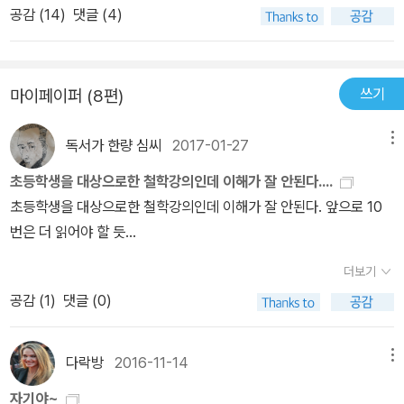
공감 (
14
)
댓글 (4)
서 가장 중요한 단어는 ‘열림l'ouverture’인 듯하다.이런 상태에서,
그러니까 거대하고 끝없는 무언가를 느끼고 더 이상 어딘가에 그저
안주할 수 없다고 느끼는 상태에서, 그래서 기쁨 혹은 고통, 사랑이나
쓰기
마이페이퍼 (8편)
증오, 어떤 힘이나 나약함을 느낄 때, 이런 모든 상황에는 내가 존재하
는 것을 끊임없이 초월하는 무언가가 있습니다. 그것은 동시에 나의
독서가 한량 심씨
2017-01-27
메뉴
자아, 인격, 자질, 지위, 그러니까 세계의 어딘가에 정착하고 있는 내
존재 방식과 더불어서 나타납니다. 이런 모든 것에 열림이 있는 것입
초등학생을 대상으로한 철학강의인데 이해가 잘 안된다....
니다. 유일신을 섬기는 세 종교에서의 신과, 다른 모든 신들 역시 이런
초등학생을 대상으로한 철학강의인데 이해가 잘 안된다. 앞으로 10
것 외에 다른 무언가를 제시하지는 않습니다. (29쪽, 강조는 인용자)
번은 더 읽어야 할 듯...
세 개의 일신교에서 말하는 신은 정의(유태교), 사랑(기독교), 자비
더보기
(이슬람)이다. 낭시는 이 세 가지가 우리에게 하늘의 이미지를 만들어
준다고 말한다. 이때의 하늘은 “거대하게 열려 있지만 실체 없는, 그
공감 (
1
)
댓글 (0)
런 가능성의 공간”(31쪽)이다. 아마 낭시는 ‘열림’을 통해 존재의 무
한한 가능성을 이야기하고 싶었는지도 모르겠다. 그래서 파스칼의 말
다락방
2016-11-14
메뉴
을 빌려 “인간은 끊임없이 인간을 초월한다”(33쪽)고 말했으리라.
자기야~
나는 어린 시절 교회를 다닌 것 외에는 종교생활을 한 적이 없다. 스스