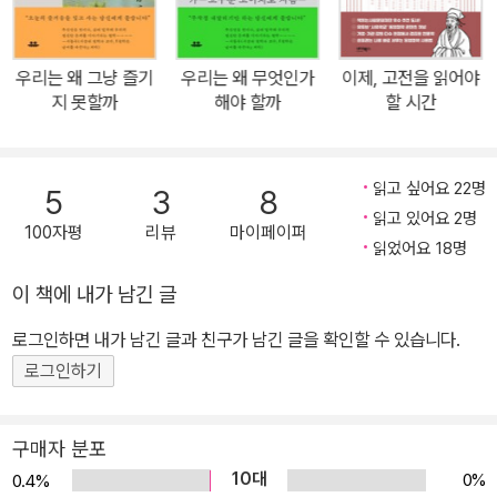
단을 받아 다른 활동을 중단하고 집필활동에만 전념하여 1990년대
부터 많은 저작들을 생산하고 있다. 국내에도 그의 주요 저작들인 『밝
우리는 왜 그냥 즐기
우리는 왜 무엇인가
이제, 고전을 읽어야
힐 수 없는 공동체, 마주한 공동체』(공저, 2005), 『무위의 공동체』(2
지 못할까
해야 할까
할 시간
010), 『문자라는 증서』(공저, 2011), 『코르푸스』(2012) 등이 꾸준
히 출간되며 독자들로부터 주목받고 있다. 종교, 철학, 사랑, 예술에
관한 쉽고 친절한 강의! 『신, 정의, 사랑, 아름다움』은 프랑스 몽트뢰
읽고 싶어요 22명
5
3
8
유 연극센터에서 여섯 살에서 열두 살까지의 남녀 아이들을 대상으로
읽고 있어요 2명
100자평
리뷰
마이페이퍼
진행된 강연들의 기록이다. 낭시는 신, 정의, 사랑, 아름다움을 주제로
읽었어요 18명
하여 아이들에게 종교, 철학, 사랑, 예술에 대하여 강의하고 있다. 낭
이 책에 내가 남긴 글
시는 이 책의「머리말」에서 이 강연의 기록이 “정확하고 세심하게 이
로그인하면 내가 남긴 글과 친구가 남긴 글을 확인할 수 있습니다.
뤄졌”다며 책에 대한 각별한 애정을 표현한다. 아이들을 대상으로 한
강연인 만큼 이 책은 쉽고 친절하다. 독자들은 이 책의 여러 부분에서
로그인하기
아이들의 이해를 돕기 위한 유머와 적절한 예들을 어렵지 않게 만날
수 있다. 특히 매 강연마다 주고받았던「질문과 답변」은 낭시의 사상을
구매자 분포
더욱 깊이 이해하게 해준다. 이 책의 또 다른 미덕은 사유의 깊이도 놓
10대
0%
0.4%
치지 않고 있다는 것이다. 모든 강좌의 기록들을 낭시가 확인하였고,