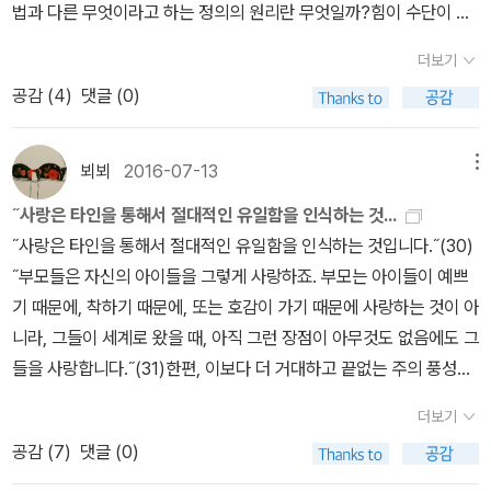
법과 다른 무엇이라고 하는 정의의 원리란 무엇일까?힘이 수단이 되
대학교때는 아주 난리가 났었다. 도서관이 어디인지도 알지 못하고
도 없으나 도처에 있는 것을 말한다. 낭시는 ‘트심트섬’의 이야기를 통
는 것이 아닌, 무엇보다도 각자(각 사람은 평등하고 고유한 차별성이
매일 만화방에서 라면이나 먹으며 만화를 봤고, 시험지를 백지로 내
해 “신이 스스로 열리는 공이었”(58쪽)다고 이야기한다. 그리고 ‘신
더보기
있으므로)에게 주어져야 하는 몫이 있다는 것이다.정의란 타인과의
거나 그냥 내가 하고 싶은 말을 주저리주저리 내기도 했다. 결국 4학
은 아무것도 없는 상태였는데 그 공을 어떻게 세상으로 열리게 할 수
공감 (
4
)
댓글 (0)
관계 안에서만 존재한다. 개인만의 고유한 정의를 행한다는 것은 아
년 1,2학기를 통틀어 1,2학년 때 빵꾸 낸 거 메꾸느라 진짜 힘들었고,
있었느냐’는 학생의 질문에 이렇게 답한다. “저도 제가 열렸으면 좋겠
무런 의미가 없기 때문이다.그렇다면 각자에게 정당함이란 무엇일
간신히 졸업을 했다. 나는 내가 '머리는 좋지만 공부에 있어서 노력을
네요…….”(58쪽)(*) 세계의 존재 방식과 전혀 다른 존재 방식을 갖
까?다양한 권리들이 있지만, 각자에게 주어져야 할 한 가지는 바로
뵈뵈
2016-07-13
메뉴
하지 않는 애'라고 아주 오랜 기간 생각해 왔었는데, 이게 얼마나 잘못
고 있다고 이야기할 수는 있지만, 그것을 증명할 수는 없다는 게 낭시
｀사랑｀이다.사실상 #사랑만이 각자에게 우선시되는 방향을 제시
된 생각인지 나중에야 알게됐다. 부모들은 자식이 공부를 못하면 '우
의 결론이다.2. 정의la justice : 나와 너의 관계에서부터 정의에 대
˝사랑은 타인을 통해서 절대적인 유일함을 인식하는 것...
해 줄 수 있는 최선의 방법이라 생각한다.결국 정당하다는 것은 각자
리 애는 머리는 좋은데 노력을 안해서....'라고 하는데, 그건 그냥 공부
한 낭시의 정의(定議)는 신에 대한 강의에서 언급됐던 유태교에서의
˝사랑은 타인을 통해서 절대적인 유일함을 인식하는 것입니다.˝(30)
가 인정받을 자격이 있음을 이해하는 능력이 있다는 것이다.이를 #사
를 못하는 거다. 그런 핑계 따위, 다 소용없어. 나는 머리 좋고 노력안
신의 의미(정의)와 거의 같다. “자신을 다른 모두와 구별되게 하지만
˝부모들은 자신의 아이들을 그렇게 사랑하죠. 부모는 아이들이 예쁘
랑(감성적이고 혼돈스러울 수 있지만)이라 말하고 싶고, 바로 #제약
한다고 착각을 한, 그런 공부 못하는 평범한 사람이었다. 그렇다고 남
타인들과의 관계에서만 비로소 현실로 드러나게 되는 그 방식”(30
기 때문에, 착하기 때문에, 또는 호감이 가기 때문에 사랑하는 것이 아
을 #갖지 #않는 #인정이라는 단어로 표현하고 싶다.실제로 그것을
들보다 유독 못하는 것도 아니어서, 어정쩡한 .. 위치였달까. 어느 시
쪽). 일차적으로 정당하다는 것은 “각자가 당연히 받아야 할 몫을 준
니라, 그들이 세계로 왔을 때, 아직 그런 장점이 아무것도 없음에도 그
현실화하는 것이 불가능하더라도, 우리로 하여금 정당하다는 말의 뜻
점까지는 공부 잘하는 애들 집단에 내가 있었는데, 어느 시점부터는
다”(79쪽)는 낡아 빠진 방식을 따르지만(낭시도 낡아 빠진 결론이라
들을 사랑합니다.˝(31)한편, 이보다 더 거대하고 끝없는 주의 풍성한
은 정당한 것을 안다고 자신하는 게 아니라고 말할 수 있게 해 준다.
공부로는 언급되지 않는 학생이 되었고, 대학때는 그냥 이상한 애...가
고 말한다), 여기에서 중요한 것은 ‘타인들과의 관계’라는 말이다. 이
사랑을 묵상한다.
즉, 정당하다는 것은 여전히 더 찾아내고 납득할 수 있는 정당함이 있
더보기
되어 있었지. 훗. 그렇지만 나는 내가 공부 못하는 걸 별로 싫어하지
‘각자’에 포함되어 있는 개념은 평등함l'égalité과 단수성la singulari
어야 하고, 더 많이 기대하고 앞서가야 한다는 사실이다.결국 정당하
공감 (
7
)
댓글 (0)
않았다.대학 시절에 아르바이트를 하면서, 재수를 할까 편입을 할까
té이다. la singularité는 본래 ‘특이성, 독특성’이란 의미이며, 들뢰
다 함은, 정당하다는 입장에서 #각자에게 #주어져야 #하는 #것조차
어학연수를 갈까 기타 등등을 생각했었는데, 엄마가 반대하고 내가
즈 철학에서 주로 등장하는 단어다. 하지만 『무위의 공동체』에서는