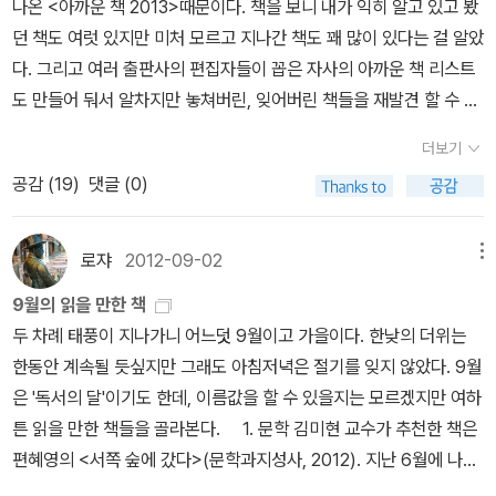
나온 <아까운 책 2013>때문이다. 책을 보니 내가 익히 알고 있고 봤
>을 추천했는데 이 책은 순문학으로서의 가치도 인정받은 마쓰모토
은 글을 쓰고 더 멋진 사람이 될 수 있었던 것 같다. 나는 이제야 알아
에서 타인과의 관계가 중요하다는 것은 정의를 독점할 수 있는 사람
던 책도 여럿 있지만 미처 모르고 지나간 책도 꽤 많이 있다는 걸 알았
세이초 소설의 정수만 모은 소설집이라고 한다. 조영일은 자신이 마
서...너무 늦었지...그래도 이렇게 되지 않는 것보다 낫잖아........ 뭐 어
(또는 세력)은 없다는 이야기이며, 이를 독점할 수 있다고 믿는 자는
다. 그리고 여러 출판사의 편집자들이 꼽은 자사의 아까운 책 리스트
쓰모토 세이초의 작품을 출간하기 위해 애썼던 과정과 마쓰모토 세이
쨌든 공부하는 사람을 보고 만나고 읽고 듣고 하는 건 진짜 너무 좋다.
“정의는 절대로 충분히 정당할 수 없다는 사실을 인정함에서 시작”(1
도 만들어 둬서 알차지만 놓쳐버린, 잊어버린 책들을 재발견 할 수 있
초에 대한 전반적인 점을 설명해주는 한편 이 소설집을 재밌게 읽을
어제 알라딘에 올라온 친구의 글과 또 자신들의 블로그와 트윗에 올
10쪽)된다는 것을 알지 못하는 자다. 이 강연에서 더욱 주목할 만한
어 좋았다. 1. 문학 각 분야별로 몇 가지 사견을 보태자면,
수 있는 방법을 정리해주어 더욱 흥미가 생겼다. 다만, 내 경우에는 북
린 내 친구들의 글은, 나로 하여금 정말 좋은 친구들을 사귀고 있다는
부분은 아이들의 질문(“우익과 좌익 중 무엇이 더 정당한가요?”, “우
더보기
문학에서 아까운 책이 가장 많을 것 같은데 오히려 종 수는 더 적었다.
스피어에서 출간했다는, 미아베 미유키가 편집했다는 <마쓰모토 세
생각을 하게 했다. 얼마전에는 이것도 저것도 다 공부하고 싶어지고
리는 어떻게 정의에 대한 개념을 갖게 되었나요?”, “정당한 전쟁도 있
공감 (
19
)
댓글 (0)
나는 찰스 부코스키의 <우체국>과 다카노 가즈아키의 <제노사이드
이초 걸작 단편 컬렉션>을 먼저 읽어보고 싶어졌다. 뒤이어 저
계속 공부하는 삶을 살고 싶어서, 그 의욕이 막 샘솟아서, 나 앞으로
나요?”)과 낭시의 대답이다. 특히 두 번째 질문에서 아리스토텔레스
>, 알렌산더 클루게의 <이력서들>은 탐독을 했었다. <조드>는 내게
널리스트 강인규가 추천한 <남자의 종말>은 정말 남자들이 읽어봤으
계속계속 공부하는 삶을 살고 싶은데, 나 공부하는 내내 옆에 있어줘,
의 『정치학』까지 나아가는 낭시의 답변은 놀랍다. 어른도 쉽게 설명
도 생소하다. 2. 인문 <속물 교양의 탄생>과 <고독을 잃
로쟈
2012-09-02
메뉴
면 싶은 마음이 절로 들었다. 그는 여성의 부상이 '남성의 몰락'을 의
라고 친구에게 문자메세지도 보냈다. 친구는 그렇게 하겠다고 했다.
할 수 없는 개념을 아이들에게 풀어내는 자도 그렇고, 이에 대한 강의
어버린 시간>은 내가 재미있게 읽었던 책 중 하나다. 나머지 책들 중
미하지는 않는다고 말하며, 새로운 남성의 탄생 그것도 행복한 남성
아, 진짜 너무 신나지 않나? 공부가 뭐 그리 대단한 것도 아니다. 이
9월의 읽을 만한 책
를 듣고 나오는 질문의 수준도 그렇다(누가 이 아이들을 미숙하다고
에는 알고는 있는데 주의깊게 보지 않은게 많고 <말들의 풍경>이나
의 탄생을 가져올 것이라 기대하며 이 책을 추천했다. 아들을 키우는
책에서 정여울이 공부하는 방법은 나와 같았다. 책을 읽는 거다. 책을
두 차례 태풍이 지나가니 어느덧 9월이고 가을이다. 한낮의 더위는
하는가).3. 사랑l'amour : ‘자기chérie’를 어루만지다 사실 이 강의
<신 정의 사랑 아름다움>같은 경우는 이번에 알게 된 책이다. 3. 경
사람으로서, 그리고 수많은 남자들과 더불어 살아가야하는 여성으로
읽고 끊임없이 생각하고 글을 쓴다. 책 읽기를 그래서 멈출 수 없을 것
한동안 계속될 듯싶지만 그래도 아침저녁은 절기를 잊지 않았다. 9월
는 한 줄로 요약할 수 있다. “난 널 사랑해”라는 말에 사랑의 모든 것
제, 경영 경제경영은 크게 관심가는 분야는 아니다. <가난한 사
서 이 책이 궁금했고, 어서 읽어 주변 남자들에게 권해주고 싶어졌다.
같다. 계속계속 공부하려면 계속계속 책을 읽어야 해!!! 나에게는 소설
은 '독서의 달'이기도 한데, 이름값을 할 수 있을지는 모르겠지만 여하
이 있고 그것으로 완전하다, 고. 이 말은 “난 널 무척 많이 사랑해”와
람이 더 합리적이다>는 한 번 쯤 읽어보고 싶긴 하다. 4. 문화, 예술
사실 정여울 평론가의 책을 좋아하는 편은 아닌데 그녀의 글이
책이 가장 좋고, 요즘엔 비소설 분야도 이것저것 기웃대고 있는데, 이
튼 읽을 만한 책들을 골라본다. 1. 문학 김미현 교수가 추천한 책은
전혀 다른 말이다. 사랑은 모든 비교, 그러니까 ‘무척’이나 ‘많이’와 같
<다시, 그림이다>와 <블러디 머더>는 읽어보려고 했는데 아직
책을 읽고 싶게끔 만드는 힘은 있는 것 같다. 이 책을 읽으면서 추천하
모든 책들이 진짜 다 너무 좋다! 정여울도 말하는데, 책을 읽고나면 그
편혜영의 <서쪽 숲에 갔다>(문학과지성사, 2012). 지난 6월에 나온
은 비교로부터 분리된 의미이기 때문이다. “난 널 사랑해”라는 말은
이다. <과학으로 풀어보는 음악의 비밀>은 정말 의외다. 5. 사회
는 사람의 이름을 눈여겨 보지 않고 글을 먼저 읽었는데 읽고 싶어진
냥 그걸로 멈추는 게 아니라, 그 후에 활동을 해야한다. 누군가에게 얘
책이니 오히려 선정이 미뤄진 감이 있다. 나부터도 지난 8월의 읽을
내 마음 속 가장 깊은 내면을 보여주는 행위이고, 그 사람의 유일성을