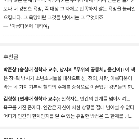
이지 않은 문제입니다. 아름다움은 우리에게 매력이나 단순한 즐거움
보다 더 강렬한 욕망, 즉 대상 그 자체로 만족하지 않는 욕망을 불러일
으킵니다. 그 욕망이란 그것을 넘어서는 그 무엇이죠.
― 「아름다움에 대하여」
추천글
박준상 (숭실대 철학과 교수, 낭시의 『무위의 공동체』 옮긴이):
이 책
은 장-뤽 낭시가 소년소녀들을 대상으로 신, 정의, 사랑, 아름다움이
라는 네 가지 기본적 철학의 주제를 중심으로 이끌었던 강연들의 현
장으로 우리를 데려간다. 여기서 물론 우리는 동시대의 중요한 철학
김형철 (연세대 철학과 교수):
철학자는 인간의 한계를 넘어서려는
자들 가운데 한 사람이 자신의 사상을 간결하고 명료하게 펼쳐놓는
욕구를 가진 존재다. 인간은 자신이 처한 상황을 절대 넘어설 수 없다.
장면을 목도할 수 있을 것이다. 그러나 이 책이 갖는 보다 주목해봐야
어디가 인간의 한계인지를 알 수 있는 유일한 방법은 그 한계를 넘어
할 새로운 점은, 하나의 철학이 하나의 삶에서, 나아가 우리 공동의 삶
서보는 것이다. 어떻게 하면 잔에 물을 가득 부을 수 있을까? 잔에 물
에서 뿌리내리고 자라나며 개화하는 현장을 직접 체험할 수 있는 계
이 넘치기 전에는 어디까지가 가득 찬 것인지를 알 수 없기 때문이다.