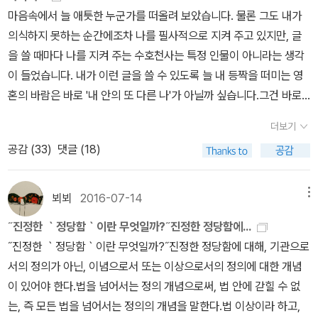
마음속에서 늘 애틋한 누군가를 떠올려 보았습니다. 물론 그도 내가
로 ‘어설픈 무신론자’를 자청하는 내게 신에 대한 강의는 선승의 문답
의식하지 못하는 순간에조차 나를 필사적으로 지켜 주고 있지만, 글
같았다. 뜬구름처럼 붙잡으려 해도 보이지 않는 말들. 강의 말미에 등
을 쓸 때마다 나를 지켜 주는 수호천사는 특정 인물이 아니라는 생각
장하는 믿음과 충실성의 상관관계에 대한 부분 역시 마찬가지였다.
이 들었습니다. 내가 이런 글을 쓸 수 있도록 늘 내 등짝을 떠미는 영
오히려 강의 뒤에 나오는 질의응답이 나에게 더욱 흥미로웠는데, 그
혼의 바람은 바로 '내 안의 또 다른 나'가 아닐까 싶습니다.그건 바로
중에서 주목했던 부분은 기계의 창조와 신의 창조를 비교하는 내용이
아무리 힘든 일이 있어도, 아무리 바쁜 날에도 결코 멈출 수 없는 그
었다.세 개의 일신교에서의 창조에 대한 질문은 가장 열정적인 문제
더보기
무엇이었습니다. 시험도 없고 자격증을 딸 일도 없는데, 하루도 빠짐
들 중 하나이면서, 동시에 무(無, le rien)에서 세상을 창조했다는 것
공감 (
33
)
댓글 (18)
없이 공부를 해야 한다고 믿는 나 자신이었습니다. 나를 지켜 주는 내
과도 같습니다. 라틴어의 표현으로 엑스 니힐로(Ex nihilo)의 창조라
안의 수호천사는 교과서에도 안 나오고 문제집에도 없는, 그렇게 평
고 말합니다. 즉, 무로부터의 창조를 말하지요. 이 말은 신이 무에서
생 답이 없는 인문학이라는 화두를 짊어지고 세상 모든 것과 목마른
물질적인 세계를 만든 거대한 기계라는 뜻이 아니라, 바로 그 이면에
뵈뵈
2016-07-14
메뉴
대화를 꿈꾸는 '공부하는 나' 자신이었습니다. 그 친구가 저를 매순간
는 아무것도 없다는 것을 의미합니다. 즉, 세계가 거기에 존재한다는
˝진정한 ｀정당함｀이란 무엇일까?˝진정한 정당함에...
지켜 주고 채찍질하고 대로는 어개를 토닥여 주기에, 나는 아직도 '나
뜻입니다. (47쪽)이 다음의 질문에서 낭시는 무(無)에 대한 이야기
˝진정한 ｀정당함｀이란 무엇일까?˝진정한 정당함에 대해, 기관으로
자신으로 가는 길'을 포기하지 않고 묵묵히 걸어갈 수가 있었습니다.
를 이어나가는데, 인상적인 부분은 ‘트심트섬’에 관한 내용이었다. 유
서의 정의가 아닌, 이념으로서 또는 이상으로서의 정의에 대한 개념
나 자신으로 가는 길이 바로 저 멀리 뒤돌아 앉은 당신을 향해 가는 길
태교의 신비 철학인 카발에서 말하는 것으로, “신이 무언가를 만들어
이 있어야 한다.법을 넘어서는 정의 개념으로써, 법 안에 갇힐 수 없
임을, 저는 본능적으로 느낄 수가 있었습니다. (p.6)나는 국민학교와
낸 것이 아니고, (…) 움푹 파인 곳에 세계가 자리 잡을 수 있는 공
는, 즉 모든 법을 넘어서는 정의의 개념을 말한다.법 이상이라 하고,
중학교, 고등학교를 거치면서 점점 더 공부를 못하는 사람이 되었다.
(空)을 열었다”(52-53쪽)는 이야기다. 이때의 무와 공 역시 어디에