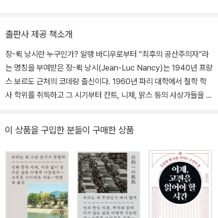
는 말이에요?’ 어쩌면 신은 언제나 이런 방식으로 대답할지도 모릅니
시작으로 미학을 공부하게 되었다. 지금은 예술이 우리를 괴롭히는
이 아니라는 것은 우리 누구나 알고 있다. 자신의 몫을 각자에게 돌려
서』 등이 있다.
다. 거기엔 아무 의미도 없지만, 또한 바로 그렇게 때문에 그것은 좋은
삶의 문제들을 잠시나마 해소해 줄 수 있다고 믿는다. 현재 대학에서
주는 것이 정의롭다는 주장에 플라톤은 제동을 건다. 미친 사람이 자
것이다. 그것은 열려 있고 유연합니다. 수많은 일들을 하기 위해 또한
미술을 중심으로 다양한 영역의 현대 예술에 대해 강의한다. 또 미술
신의 칼을 돌려달라고 하면 돌려주어야 할까? 아니다. 정의는 이래서
출판사 제공 책소개
동시에 아무것도 하지 않기 위해 유연한 것이지요.”
과 영화, 무용에 대해 쓴 글을 다수의 예술지와 문학지에 기고하며 철
복잡한 복합 개념이다. 사랑과 아름다움도 마찬가지로 쉽게 정의될
장-뤽 낭시란 누구인가? 알랭 바디우로부터 “최후의 공산주의자”라
학자 장-뤽 낭시의 글을 한국에 소개하고 있다. 번역한 책으로 장-뤽
수 없다. 하지만 우리는 그것이 무엇인지를 알기 원한다. 그래서 철학
는 명칭을 부여받은 장-뤽 낭시(Jean-Luc Nancy)는 1940년 프랑
낭시의 『신 정의 사랑 아름다움』이 있다.
자들은 오늘도 인간들이 죽는 날까지 물어 볼 수밖에 없는 질문을 대
스 보르도 근처의 코데랑 출신이다. 1960년 파리 대학에서 철학 학
신 끊임없이 던진다.
사 학위를 취득하고 그 시기부터 칸트, 니체, 맑스 등의 사상가들을 연
구하며 자신만의 사유를 발전시킨다. 1973년 폴 리쾨르와 칸트에 관
한 논문으로 박사학위를 받는다. 1987년 데리다와 리오타르 심사 하
이 상품을 구입한 분들이 구매한 상품
에 국가박사학위를 취득하고, 이때의 논문은 『자유의 경험』(1988)
으로 출간된다. 데리다는 2000년에 『접촉, 장-뤽 낭시』를 출간하여
낭시 사상을 주목하기도 했다. 1986년에 출간된 『무위의 공동체』는
아감벤과 랑시에르 등 동시대의 수많은 사상가들에게 영감의 원천이
되었다는 평가를 받고 있다. 이 시기부터 베를린 대학과 버클리 대학
에서 초빙교수로 재직하게 되고, 그의 저작들이 세계적으로 번역되며
국제적인 명성을 얻기 시작한다. 1980년대 말 심장이식수술과 암 진