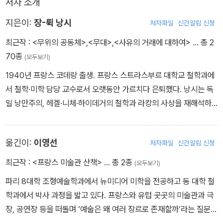
기를 마련해주고 있다는 데에 있을 것이다. 다시 말해 『신, 정의, 사
저자 소개
철학자들은 자신이 그 답을 알지도 못하는 질문을 늘 던진다. 구도자
랑, 아름다움』은 현대 철학이 아무리 복잡하고 난해한 형태로 전개된
의 심정도 마찬가지다.
지은이:
장-뤽 낭시
저자파일
신간알림 신청
다 할지라도, 그 바탕에 견고한 우리 공동의 중핵이 놓여 있다는 사실
인간의 한계를 결정하는 질문들은 많다. 이 책에서 한 프랑스 원로 철
을 증명한다. 논의들을 이끌어가는 낭시의 어조는 따뜻하고 부드러우
최근작 :
<무위의 공동체>
,
<무대>
,
<사유의 거래에 대하여>
… 총 2
학자가 그 중에서 4개를 뽑아낸다. ‘신, 정의, 사랑, 아름다움’이 바로
며, 무엇보다 포용력 있고 대단히 여유롭다. 그러나 거기서 우리는 계
70종
(모두보기)
그것이다. 철학자들이 가진 어려움은 바로 이 한계를 넘나드는 사유
산적·경제적 이성이 극에 이르고 있는 이곳의, 이 혼잡하고 삭막하다
과정을 철학적 훈련을 받지 않은 사람들을 대상으로 알기 쉽게 전달
1940년 프랑스 코데랑 출생. 프랑스 스트라스부르 대학교 철학과에
못해 잔인한 ‘자본의 현실’의 밑바닥을 가로질러가는 단호한 어떤 목
하는 것이다.
서 철학·미학 담당 교수로서 오랫동안 가르치다 은퇴했다. 낭시는 독
소리를, 무위(無爲)의 엄밀성에 대한 요구를 듣지 못해서는 안 될 것
신은 모든 곳에 있다. 그렇기 때문에 아무 곳에도 없는 것이다. 공기를
일 낭만주의, 헤겔·니체·하이데거의 철학과 라캉의 사상을 재해석하
이다. 무위, 그것은 물론 ‘현재의 현실’에 대한 정답을 제공해주지 않
보면 알 수 있지 않는가? 신이 산다는 천국은 어떤 곳일까? 아마도 사
는 동시에 독일 낭만주의, 니체와 하이데거의 철학 등 독일 사상으로
지만, 오히려 모든 종류의 정답에 대해 의문을 제기하면서, 즉 우리 각
랑이 있고, 정의가 실현되고, 자비로움이 있는 곳일 것이다. 먹는 것과
부터 출발해 정치철학과 미학, 예술이론 분야에서 독창적인 사유를
자에게 주체성에 대한 물음을 다시 불러일으키면서 우리에게 어떠한
옮긴이:
이영선
저자파일
신간알림 신청
관련하여 천국을 생각하는 사람들은 욕망의 만족이 모든 것이라고 생
전개했다. 특히 그는 교조주의적 맑스주의의 몰락 이후에 가능한 공
종류의 패배주의나 허무주의나 절망도 역사의 정답이었던 적이 한 번
각하는 수준이다. 세계가 무에서 창조되었다고 믿는 것은 신을 믿는
산주의의 문제, 공동체의 문제를 다시 제기하는 것을 자신의 주요한
최근작 :
<프랑스 미술관 산책>
… 총 2종
(모두보기)
도 없었다는 사실을 다시 주지시킨다. “무(無)라는 것은 일반적으로
것과 배치되는가? 저자는 이것이 질문으로서 성립하지 않는다고 어
과제로 삼았다. 2021년 8월 타계 후 그에 대한 연구가 보다 더 활발
무엇인가 있었다는 것을 전제합니다. 우리 모두처럼 말이죠. 어떤 이
파리 8대학 조형예술학과에서 뉴미디어 미학을 전공하고 동 대학 철
린 학생들에게 말하고 있다. 이것 또한 철학자들의 임무다. 무엇이 유
하게 진행되고 있다. 주요 저서로 『문자의 지위』(필립 라쿠-라바르트
유도 목적도 없는 바로 그 사실에 세계가 존재합니다. 사람들은 이렇
학과에서 박사 과정을 밟고 있다. 프랑스와 유럽 곳곳의 미술관과 극
의미한 질문이고, 무엇이 무의미한 질문인지를 말해주는 것 말이다.
와 공저), 『목소리의 나눔』, 『철학의 망각』, 『자유의 경험』, 『사유의
게 질문할 수도 있습니다. ‘그것이 무슨 의미가 있죠? 그래서 어쩌라
장, 공연장 등을 떠돌며 ‘예술은 왜 여러 장르로 존재할까’라는 질문을
정의란 무엇인가? 현실에 존재하는 실정법이 곧 정의로운 것이, 이상
무게』, 『세계의 의미』, 『복수적 단수의 존재』, 『이미지 속 깊은 곳에