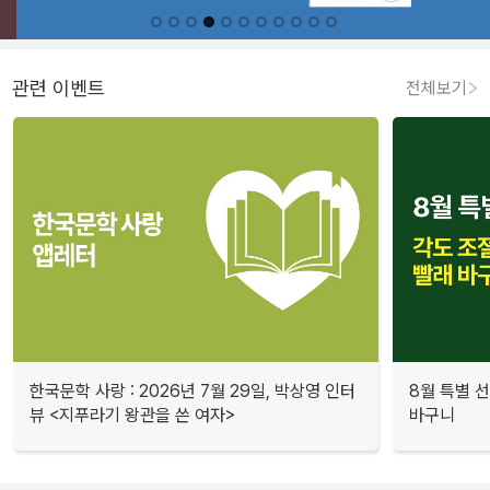
관련 이벤트
전체보기
한국문학 사랑 : 2026년 7월 29일, 박상영 인터
8월 특별 선
뷰 <지푸라기 왕관을 쓴 여자>
바구니