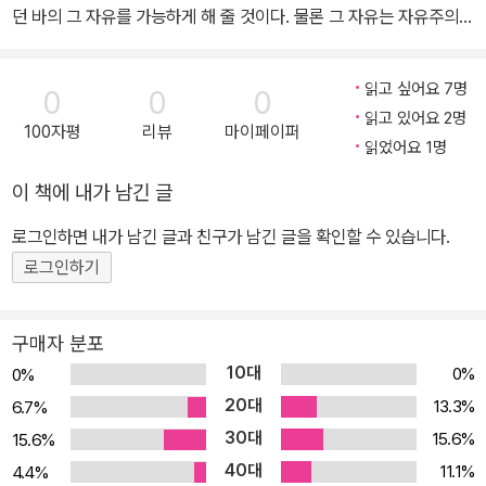
던 바의 그 자유를 가능하게 해 줄 것이다. 물론 그 자유는 자유주의자
의 그것으로 한정되지 않는다. … 문학은 아직 오지 않은 세상, 도착해
야 할 세계에 대한 적극적인 무위의 기다림이다. ‘근대문학의 종말’을
읽고 싶어요 7명
0
0
0
근대적인 주체의 포스트모던한 갱신 속에서 읽어낸다 이 비평집은 근
읽고 있어요 2명
100자평
리뷰
마이페이퍼
래에 나온 한국 소설들을 집중적으로 독해함으로써, 문학의 그 질적
읽었어요 1명
인 변화에서 역사적 전환의 기미를 포착하고 있다. 예술의 종말 혹은
이 책에 내가 남긴 글
근대문학의 종말이란 예술과 문학 그 자체의 종말이 아니라, 역사의
거대한 전환 속에서 낡은 것들이 허물어지고 새로운 것이 나타나는
로그인하면 내가 남긴 글과 친구가 남긴 글을 확인할 수 있습니다.
어떤 전회 내지는 갱신을 일컫는다. 근대라는 한 시대의 역사적 종막
로그인하기
을 ‘역사의 종말’이라고 한다면 탈냉전, 액체근대, 인지자본, 포스트휴
먼과 같은 어휘들은 그 이후 펼쳐진 포스트 근대의 시간과 밀착된 개
구매자 분포
념들이라 할 수 있다. ‘포스트모던’은 그 전면적이고 급진적인 역사의
10대
0%
0%
전환을 단적으로 집약하는 어휘이다. 이 문학론집의 핵심은 한국 소
20대
13.3%
6.7%
설을 통해 바로 그 역사적 전환의 요지를 근대적인 주체의 포스트모
30대
15.6%
15.6%
던한 갱신 속에서 읽어내는 데 있다. 근대적 주체란 모든 전제적 구속
40대
으로부터 자유로운 개인이다. 정치적 권력과 경제적 분배로부터의 배
11.1%
4.4%