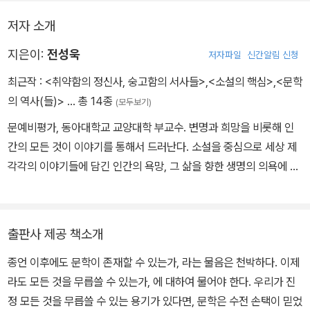
어서는지 라는 물음을 지참해드리고 싶다.
다는 듯이 자신의 생각을 표현하는 데에 온전히 열중한다. 그 열기가
저자 소개
너무 뜨거운 나머지 손이 델 정도이다. 언제부터인가 한국의 비평은
동시대의 이해관계를 대변하는 존재가 되었다. 이 점에서 전성욱의
지은이:
전성욱
저자파일
신간알림 신청
비평은 확실히 시대착오적인 모습을 하고 있다. 하지만 비평이란 본
최근작 :
<취약함의 정신사, 숭고함의 서사들>
,
<소설의 핵심>
,
<문학
래 ‘반시대적 고찰’로서만 비로소 존재하는 것이 아닐까. 그가 신경숙,
의 역사(들)>
… 총 14종
(모두보기)
마광수, 장정일, 조남주 등을 호명하여 다룰 때 놀라게 되는 것은 이토
록 자신의 감각에 철저한 비평가가 여전히 존재하고 있다는 사실이
문예비평가, 동아대학교 교양대학 부교수. 변명과 희망을 비롯해 인
다.
간의 모든 것이 이야기를 통해서 드러난다. 소설을 중심으로 세상 제
각각의 이야기들에 담긴 인간의 욕망, 그 삶을 향한 생명의 의욕에 대
해 공부하고 있다. 그 공부가 나를 구하고, 또 함께 더불어 살 수 있게
하는 ‘기쁨의 서사학’으로 일구어질 수 있기를 바란다. 펴낸 책으로
『소설의 핵심 ― 김가경의 소설과 소설의 이론』(2022), 『문학의 역
출판사 제공 책소개
사(들) ― 소설의 윤리와 변신 가능한 인간의 길』(2017), 『남은 자들
종언 이후에도 문학이 존재할 수 있는가, 라는 물음은 천박하다. 이제
의 말 ― 오월 광주의 순수한 현시, 그 무릅씀에 대하여』(2017), 『현
라도 모든 것을 무릅쓸 수 있는가, 에 대하여 물어야 한다. 우리가 진
재는 이상한 짐승이다』(2014), 『바로 그 시간』(2010)이 있다.
정 모든 것을 무릅쓸 수 있는 용기가 있다면, 문학은 수전 손택이 믿었