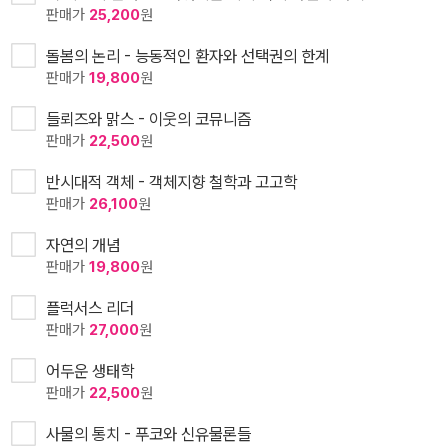
판매가
25,200
원
돌봄의 논리 - 능동적인 환자와 선택권의 한계
판매가
19,800
원
들뢰즈와 맑스 - 이웃의 코뮤니즘
판매가
22,500
원
반시대적 객체 - 객체지향 철학과 고고학
판매가
26,100
원
자연의 개념
판매가
19,800
원
플럭서스 리더
판매가
27,000
원
어두운 생태학
판매가
22,500
원
사물의 통치 - 푸코와 신유물론들