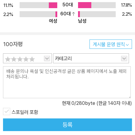
제, 합리적 지성과 문화적 향유로부터의 배제로부터 자기의 몫을 요
50대
17.8%
11.1%
구하고 역사에 등장한 것이 근대적 주체로서의 자유주의적 개인이다.
60대
2.2%
2.2%
여성
남성
근대문학은 바로 그 리버럴한 주체의 지성과 정감을 바탕으로 성립된
일종의 제도였으며, 그러한 근대적 주체는 곧 네이션이라는 국민국가
의 이념을 정초하는 핵심이었다. 근대문학은 신의 섭리라는 초월성으
100자평
게시물 운영 원칙
로부터 독립한 세속적인 개인의 예술이었다. 그 세속적 개인이 독창
성과 자율성의 이념으로 고고하게 자기를 신성화하다가 마침내 파국
카테고리
에 이른 것이 근대문학의 종말이라는 것이다. 독창성의 이념이 새로
운 것의 창조라는 강박을 낳았고, 그 강박이 낡고 진부한 것들의 부정
이라는 증상으로 표출되었으며, 그렇게 극단적인 부정을 거듭하다가
끝내는 자기의 존재론적 기반까지 말소해버리는 파국에 이르렀다. 그
것이 바로 모더니즘의 파국, 다시 말해 근대적 예술의 종언이다. 지성
현재
0
/280byte (한글 140자 이내)
의 문학, 공감의 문학, 자유주의 문학에 대한 포스트모던한 비판 지금
스포일러 포함
한국문학은 근대에서 포스트 근대로, 역사적인 문턱을 건너고 있는
중이다. 근대적인 주체의 존재론적 근거가 무너짐으로써 새로운 주체
등록
가 탄생할 수 있는 가능성이 열리고 있다. 확고부동하고 나르시시즘