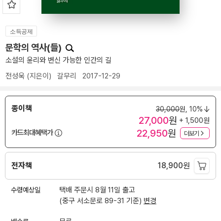
소득공제
문학의 역사(들)
소설의 윤리와 변신 가능한 인간의 길
전성욱
(지은이)
갈무리
2017-12-29
종이책
30,000
원,
10%
27,000
원
+ 1,500원
22,950
원
카드최대혜택가
더보기
전자책
18,900
원
수령예상일
택배 주문시 8월 11일 출고
(중구 서소문로 89-31 기준)
변경