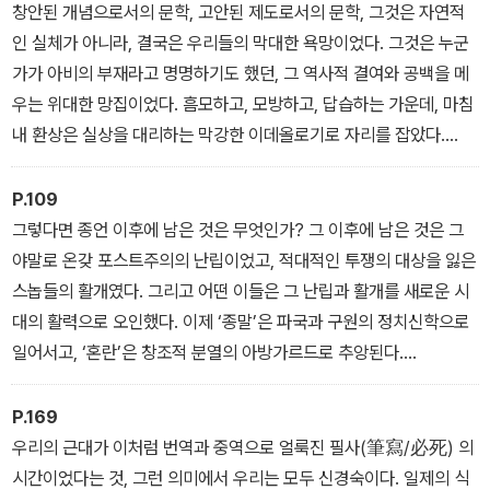
창안된 개념으로서의 문학, 고안된 제도로서의 문학, 그것은 자연적
인 실체가 아니라, 결국은 우리들의 막대한 욕망이었다. 그것은 누군
가가 아비의 부재라고 명명하기도 했던, 그 역사적 결여와 공백을 메
우는 위대한 망집이었다. 흠모하고, 모방하고, 답습하는 가운데, 마침
내 환상은 실상을 대리하는 막강한 이데올로기로 자리를 잡았다.
― 서문 : 도착하지 않은 문학들
P.109
그렇다면 종언 이후에 남은 것은 무엇인가? 그 이후에 남은 것은 그
야말로 온갖 포스트주의의 난립이었고, 적대적인 투쟁의 대상을 잃은
스놉들의 활개였다. 그리고 어떤 이들은 그 난립과 활개를 새로운 시
대의 활력으로 오인했다. 이제 ‘종말’은 파국과 구원의 정치신학으로
일어서고, ‘혼란’은 창조적 분열의 아방가르드로 추앙된다.
― 변신하고 갱신하는 자의 사상
P.169
우리의 근대가 이처럼 번역과 중역으로 얼룩진 필사(筆寫/必死) 의
시간이었다는 것, 그런 의미에서 우리는 모두 신경숙이다. 일제의 식