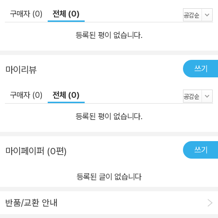
적인 근대적 주체는, 유동적이고 개방적인 주체로 변신 가능하다. 그
구매자 (0)
전체 (0)
렇게 변신 가능한 포스트모던한 주체는 아집과 독아론을 극복하고 외
부의 타자와 접속함으로써 자기를 그 무엇으로도 변이시킬 수 있는
등록된 평이 없습니다.
잠재성의 주체이다. 문턱 건너의 문학, 근대문학 종말 이후의 문학은
바로 그 변신 가능한 잠재성의 주체에 대한 모색과 성찰로 드러난다.
쓰기
마이리뷰
이 평론집의 부제로 삼은 ‘소설의 윤리와 변신 가능한 인간의 길’이라
는 구절 속에 그런 뜻이 집약되어 있다. 그것을 극기복례(克己復
구매자 (0)
전체 (0)
禮), 천하위공(天下爲公)이라는 의고적인 표현으로 대신할 수도 있
을 것이다. 전체를 위해서 멸사(滅私)하는 주체가 아니라, 자기 이외
등록된 평이 없습니다.
의 다른 세계와 만나기 위해 아집을 극복하는 극기(克己)의 주체. 그
주체가 이 세계의 정의와 공익을 위해 자기를 극복하는 것이 곧 윤리
쓰기
마이페이퍼 (0편)
인 것이다. 그러므로 이 문학론집은 한국에서 근대적인 문학의 주도
권을 쥐고 있는 지성의 문학, 공감의 문학, 그러니까 그 부르주아적인
등록된 글이 없습니다
자유주의 문학에 대한 포스트모던한 비판을 함축한다. 여기서 특히
주의할 것은 그 비판이 계급주의에 입각한 프롤레타리아적인 비판이
반품/교환 안내
나 배타적인 민족주의적 비판이 아니라는 것이다. 강조하기 위해 거