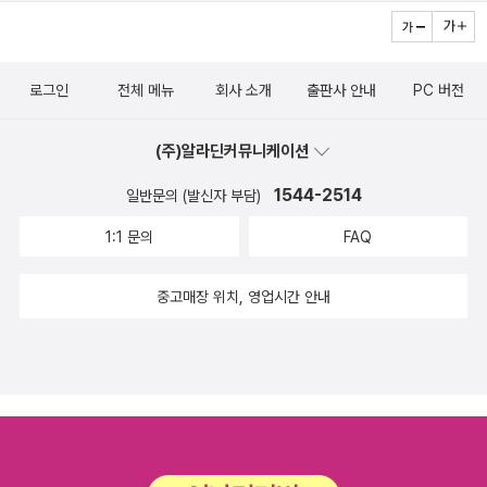
듭 밝히지만, 이는 자유주의 문학에 대한 포스트모던한 비판이다. ‘지
성’의 한계를 보완하는 ‘또 다른 인지적 역량’의 발굴, ‘공감’하는 데
머무르지 않고 ‘적대’의 현실에 민감하게 맞서는 주체, ‘개체의 자
로그인
전체 메뉴
회사 소개
출판사 안내
PC 버전
유’를 넘어 ‘공공의 정의’로 도약하는 정치, ‘서구적 근대성’에서 비서
구적인 가치를 포괄하는 ‘다원적 근대성’으로, 이러한 것들이 그 포스
(주)알라딘커뮤니케이션
트모던한 비판의 대략적 요지이다. 그리고 그것을 한국소설의 맥락에
1544-2514
일반문의 (발신자 부담)
적용하면 다음과 같이 정리할 수 있다. ◇ 타자와의 충돌을 감당할 수
있는 주체, 그 충돌을 통해 스스로를 갱신하는 주체 ◇ 낯섦을 소비하
1:1 문의
FAQ
는 새로움이 아니라 낯섦으로부터 새로워지는 진부함 ◇ 조화로 미
봉되는 여행이 아니라 불화로 파열되는 여행 ◇ 세상의 이치대로 교
중고매장 위치, 영업시간 안내
양되지 않는 아이들 ◇ 도래하는 것이 아니라 도달해야만 하는 것 ◇
재현의 불가능성으로부터 불가능의 무릅씀으로 ◇ 찬란한 하나의 별
빛에서 별무리의 미약한 반짝임으로 이 책의 구성 이 책은 근래에 출
간된 한국소설들에 대한 정밀한 비평이면서, 그 작품들의 저류를 흐
르는 역사적 맥락에 대한 (인)문학적 고찰이다. 서문과 뒤이은 보론에
서는 역사의 전환이라는 거시적 차원에 응대하는 새로운 문학의 논리