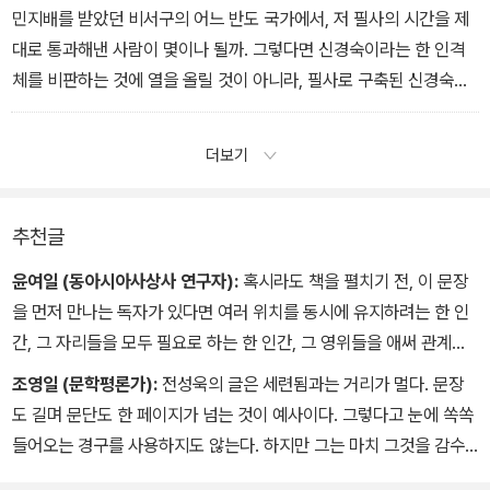
민지배를 받았던 비서구의 어느 반도 국가에서, 저 필사의 시간을 제
대로 통과해낸 사람이 몇이나 될까. 그렇다면 신경숙이라는 한 인격
체를 비판하는 것에 열을 올릴 것이 아니라, 필사로 구축된 신경숙이
라는 주체성에 대하여 사유하는 일이 우선이다.
― 익명의 비평
더보기
추천글
윤여일 (동아시아사상사 연구자):
혹시라도 책을 펼치기 전, 이 문장
을 먼저 만나는 독자가 있다면 여러 위치를 동시에 유지하려는 한 인
간, 그 자리들을 모두 필요로 하는 한 인간, 그 영위들을 애써 관계지
으려는 한 인간에게 문학비평은 무엇으로 어떻게 존재하는지 그 자는
조영일 (문학평론가):
전성욱의 글은 세련됨과는 거리가 멀다. 문장
비평의 손을 어디까지 뻗고 깊숙이 넣는지, 비평의 말은 얼마나 중층
도 길며 문단도 한 페이지가 넘는 것이 예사이다. 그렇다고 눈에 쏙쏙
적이고 생생한지, 비평의 관계는 상대를 어떻게 두텁게 하고 펼쳐내
들어오는 경구를 사용하지도 않는다. 하지만 그는 마치 그것을 감수
는지, 그로써 비평의/이라는 존재는 어떻게 자신과 비평적 관계에 들
하겠다는 태도로 쉴 새 없이 이야기를 해댄다. 마치 일말의 타협도 없