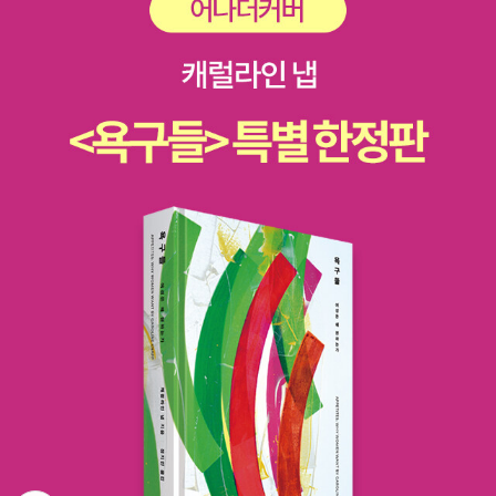
를 구상하였다. 서구적 근대성에 치우쳐온 자유주의 문학론을 향한
포스트모던한 비판을 수행하면서, 우리가 도달해야 할 규제적 이념으
로서의 문학적 이상을 ‘소설의 윤리와 갱신 가능한 주체’라는 논리를
통해 개진하였다. 본문은 모두 한국문학의 구체적 현장을 파고든 평
문들이다. 염무웅, 미시마 유키오, 신경숙, 마광수, 장정일, 김원일, 윤
정규, 조갑상, 권성우 등이 등장하는 I부는 한국의 파행적 근대화가 낳
은 굴곡들이 낙인처럼 찍힌 한국문학의 표면과 심층에 대한 탐구이
다. 황정은, 편혜영, 윤대녕, 손보미, 권여선, 정이현, 조해진, 고은규
등의 작품을 비평한 II부에서는 최근의 한국소설에서 드러난 역사적
변화의 기미를 포착하면서 앞으로 가능할 새로운 문학의 미래를 예감
한다. I부가 지나간 시간에 대한 성찰이라면, II부는 현재의 시간에 대
한 비판과 미래의 모색이다. 정영수, 조남주, 김사과, 김애란 등의 작
품을 다룬 III부는 II부의 주제 중에서도 ‘현재의 시간’에 대한 심화된
접근으로서, 세속의 현실에 감응하는 소설의 예민함을 윤리적인고 미
학적인 힘이라는 관점으로 독해하였다. 저자 인터뷰 1) 현재 제목은
이 책이 “문학사”를 쓴 책이라는 느낌을 줍니다. 부제 “소설의 윤리와