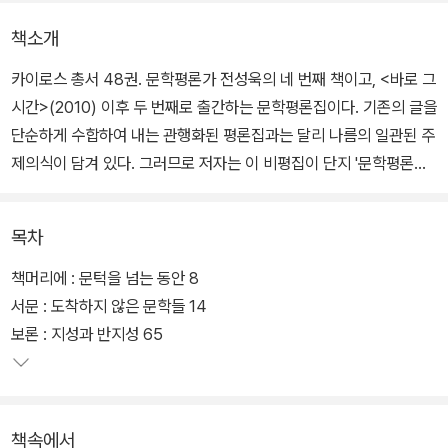
책소개
카이로스 총서 48권. 문학평론가 전성욱의 네 번째 책이고, <바로 그
시간>(2010) 이후 두 번째로 출간하는 문학평론집이다. 기존의 글을
단순하게 수합하여 내는 관행화된 평론집과는 달리 나름의 일관된 주
제의식이 담겨 있다. 그러므로 저자는 이 비평집이 단지 '문학평론
집'이 아니라 '문학론집'으로 읽히기를 바란다.
목차
비평집의 제목과 목차의 체제는 고다르의 <영화의 역사(들)>을 차용
하고 변형하였다. 영화가 쇠퇴의 길로 접어들고 있을 때, 그는 이 영화
책머리에 : 문턱을 넘는 동안 8
의 제작에 착수했다. 그에게 영화의 쇠퇴는 단지 한 예술 장르의 퇴락
서문 : 도착하지 않은 문학들 14
이 아니라, 개인이 세계와 맺는 관계의 근본적인 변화를 야기하거나
보론 : 지성과 반지성 65
반영하는 것으로 여겨졌다. 그래서 저자는 소설의 쇠락을 목도하며
고다르의 역사적 사색을 떠올린 것이다.
책속에서