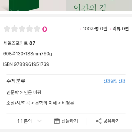
0
100자평 0편
리뷰 0편
세일즈포인트
87
608쪽
130*188mm
790g
ISBN 9788961951739
주제분류
신간알림 신청
인문학
>
인문 비평
소설/시/희곡
>
문학의 이해
>
비평론
선물하기
공유하기