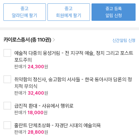
중고
중고
중고 등록
알라딘에 팔기
회원에게 팔기
알림 신청
카이로스총서 (총 110권)
신간알림 신청
예술적 다중의 웅성거림 - 전 지구적 예술, 정치 그리고 포스트
포드주의
판매가
24,300
원
취약함의 정신사, 숭고함의 서사들 - 한국 동아시아 담론의 정
치적 무의식
판매가
32,400
원
급진적 환대 - 사유에서 행위로
판매가
18,000
원
홀란트 단체초상화 - 자경단 시대의 예술의욕
판매가
28,800
원