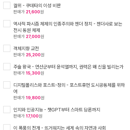
궐위 - 쿠데타의 이성 비판
판매가
21,600
원
역사적 파시즘 체제의 인종주의와 젠더 정치 - 젠더사로 보는
전시 동원 체제
판매가
27,000
원
객체지향 교전
판매가
25,200
원
주술 왕국 - 연산군부터 윤석열까지, 권력은 왜 신을 빌리는가
판매가
15,300
원
디지털폴리스와 포스트-정의 - 포스트휴먼 도시공동체를 위하
여
판매가
19,800
원
인지와 인공지능 - 챗GPT부터 스마트 담론까지
판매가
17,100
원
이 폭풍의 전개 - 뜨거워지는 세계 속의 자연과 사회