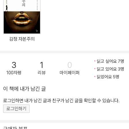
적인 문제라는 것. 그것은 우리의 상식적인 수준에서뿐만 아니라 로
지스틱스에 대한 학술적 연구에서도 그러하다. 그렇다면 이 책은 두
분야, 즉 전쟁과 비즈니스 중 무엇을 다룬 책일까? 결론부터 말하면
이 책은 어디에도 속하지 않는다. 두 분야를 모두 다루고 있음에도 그
렇다. 이 책은 유통 기술에 대한 책이 아니며 전쟁술에 대한 책도 아니
감정 자본주의
다. 저자는 로지스틱스가 순수 기술적인 방편이 아니라 “완전히 정치
적인” 기획이라고 주장하며 로지스틱스를 현대 세계의 중심적인 문
제로 다룬다. “로지스틱스와 더불어 새로운 위기가, 새로운 보안 패러
읽고 싶어요 7명
3
1
0
다임이, 새로운 법의 사용이, 새로운 살육 논리가, 새로운 세계 지도가
읽고 있어요 3명
100자평
리뷰
마이페이퍼
도래한다.”(12쪽) 요컨대 이 책은 유통 기술이나 전쟁술의 향상에 대
읽었어요 5명
한 이야기가 아니라 로지스틱스를 통해 형성되는 전지구적인 사회적
이 책에 내가 남긴 글
공장의 폭력을 폭로하는 이야기다. 저자가 본문에서 빈번하게 사용하
는 ‘난폭한 무역’(rough trade)이란 단어는 로지스틱스의 폭력적인
로그인하면 내가 남긴 글과 친구가 남긴 글을 확인할 수 있습니다.
(rough) 군사적 측면과 비즈니스적 측면을 동시에 드러낸다. 여기서
로그인하기
군사와 민간의 구별은 무의미해지고 그 두 가지가 뒤얽힌 새로운 보
안 패러다임이 등장한다. 상품의 흐름을 최우선하는 이 네트워크 공
구매자 분포