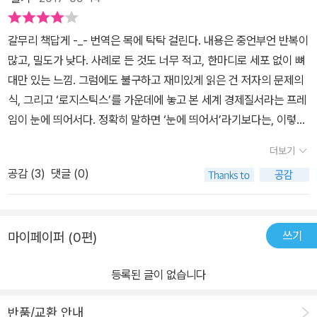
라 군대가 동원된다. 새로운 보안의 기획이 국민국가의 주권을 보장
하는 영토적 경계보다는 지구적 순환 네트워크를 보호하는 것을 목표
갈무리 책답게 -_- 번역은 목에 탁탁 걸린다. 내용은 중언부언 반복이
로 삼으면서, 국경은 과거에 자신이 가졌던 어떤 기준으로서의 지위
많고, 밀도가 낮다. 사례로 든 것도 너무 적고, 한마디로 세포 없이 뼈
를 상실한다. 국경선에 따른 내/외부의 구별이 무의미해졌기 때문이
대만 있는 느낌. 그럼에도 불구하고 재미있게 읽은 건 저자의 문제의
다. 이제 중요한 것은 국경을 가로지르는 상품 흐름과 인프라를 보호
식, 그리고 ‘로지스틱스’를 가운데에 놓고 본 세계 경제질서라는 프레
하는 일이다. 따라서 공급 사슬을 교란할 수 있는 노동자들을 어떻게
임이 눈에 띄어서다. 정확히 말하면 ‘눈에 띄어서’라기보다는, 이렇게
관리할 것인가, 국경을 넘어서는 중요한 흐름의 길목들 ― 예를 들어
한번 봐야 하는 것이라는 생각이 들었다. 아웃소싱, 오프쇼어링, 외주
해적 출몰 지역으로 널리 알려진 아덴 만 ― 을 어떻게 통치할 것인
더보기
화, 글로벌화 등등 지난 수십년 동안 세계에서 벌어진 일들 그리고 지
가, 사물의 흐름을 보안하기 위해 도시 공간을 어떻게 고안할 것인가
공감 (
3
)
댓글 (0)
금도 벌어지고 있는 일들을 모두 이 틀로 해석할 수 있으며, 이 틀로
등이 중요한 문제로 부상한다(이 책의 3장과 4장 그리고 5장은 각각
바라보면 많은 걸 포괄하면서 또한 새롭게 볼 수 있기 때문이다. 저자
이 문제에 대한 내용으로 이루어져 있다). 중요한 것은 국경을 넘어서
의 말을 빌면 “운동화는 여전히 스마트폭탄보다 온라인 주문이 더 쉬
통치하는 일이고, 정상적인 노동법을 넘어서 노동자를 관리하는 일이
쓰기
마이페이퍼 (0편)
울지도 모른다. 하지만 그 두 가지를 우리에게 가져다주는 산업은 경
며, 국가 주권을 넘어서 길목을 보호하는 일이다. 이에 따라 영토성에
영학과 전쟁술의 구별을 점점 더 어렵게 만들고 있다. 오늘날 전쟁과
기반했던 국가 주권은 네트워크 상업 항로를 보안하는 권위로 재구성
등록된 글이 없습니다
무역은 공급 사슬에 의해 조직되고, 그것의 형태를 취한다.”(12쪽)전
되고, 정상적인 노동법과 권리들은 조정되거나 유예되며, 소말리아
쟁의 민영화, 경제의 글로벌화. 그 두 가지는 서로 다른 것의 결합일
주권 영해에 다른 국가들의 군사력 사용이 승인된다. 새로운 보안 패
반품/교환 안내