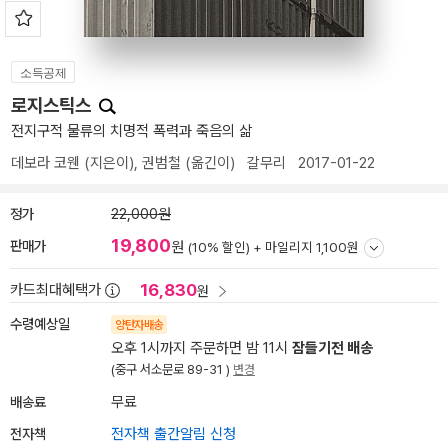
소득공제
로지스틱스
전지구적 물류의 치명적 폭력과 죽음의 삶
데보라 코웬
(지은이),
권범철
(옮긴이)
갈무리
2017-01-22
정가
22,000원
19,800
판매가
원
(10% 할인) +
마일리지 1,100원
16,830
카드최대혜택가
원
수령예상일
양탄자배송
오후 1시까지 주문하면 밤 11시
잠들기전 배송
(중구 서소문로 89-31 )
변경
배송료
무료
전자책
전자책 출간알림 신청