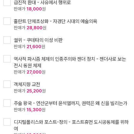
급진적 환대 - 사유에서 행위로
판매가
18,000
원
홀란트 단체초상화 - 자경단 시대의 예술의욕
판매가
28,800
원
궐위 - 쿠데타의 이성 비판
판매가
21,600
원
역사적 파시즘 체제의 인종주의와 젠더 정치 - 젠더사로 보는
전시 동원 체제
판매가
27,000
원
객체지향 교전
판매가
25,200
원
주술 왕국 - 연산군부터 윤석열까지, 권력은 왜 신을 빌리는가
판매가
15,300
원
디지털폴리스와 포스트-정의 - 포스트휴먼 도시공동체를 위하
여