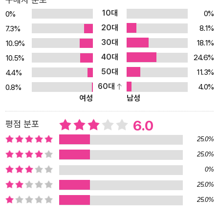
장에서 그것을 교란하는 혹은 할 수 있(다고 여겨지)는 모든 움직임은
10대
0%
0%
로지스틱스의 ‘삶’에 대한 위협으로 간주되고 악마화되어 폭력적으로
20대
8.1%
7.3%
관리된다. 저자는 전쟁의 로지스틱스에서 출발하여 ‘혁명’을 겪은 비
30대
18.1%
10.9%
즈니스 로지스틱스로 이동하며 전쟁술과 비즈니스술이 뒤섞인 오늘
40대
24.6%
10.5%
날의 로지스틱스가 수행하는 사회적 전쟁 ― 이것은 단순히 비유인
50대
것만은 아니다 ― 과 그 대안으로 나아간다. 로지스틱스 혁명 : 전쟁
11.3%
4.4%
술과 비즈니스술이 뒤얽히다 병사와 물자를 전선으로 보내는 군사술
60대
4.0%
0.8%
여성
남성
로 출발한 로지스틱스는 2차 세계대전 이후 비즈니스계로 편입되었
다. 엄청난 양의 인력과 물자를 전 세계에 배치해야 했던 2차 세계대
6.0
평점 분포
전 동안 전장을 지원하기 위해 다양한 기술이 실험되었고 기업은 이
25.0%
에 주목하기 시작했다. 무역 지구화를 뒷받침하는 가장 중요한 기술
적 혁신으로 꼽히는 컨테이너는 2차 대전 중 미군에 의해 처음 실험
25.0%
되었고 베트남 전쟁을 거쳐 표준화된 지구적 형태로 확립되었다. 또
0%
한, 2차 대전 중 레이더망 배치, 잠수함 수색 활동 등 군사적 의사결정
25.0%
을 위한 작전 연구(OR)의 일환으로 개발된 총비용 분석을 통해 로지
25.0%
스틱스에 시스템 접근이 도입되었고, 이를 통해 로지스틱스는 완전히