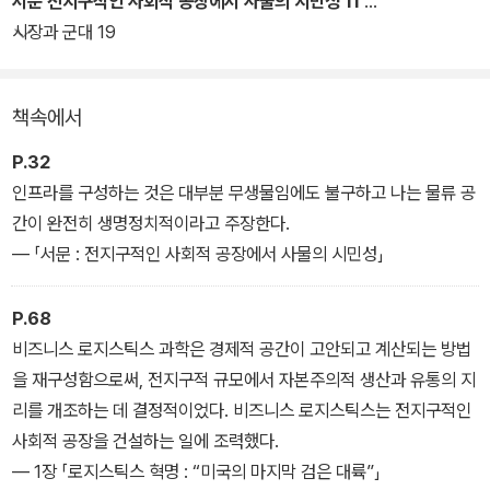
서문 전지구적인 사회적 공장에서 사물의 시민성 11
대 세계의 중심적인 문제로 다룬다.
시장과 군대 19
이 책은 유통 기술이나 전쟁술의 향상에 대한 이야기가 아니라 로지
책속에서
스틱스를 통해 형성되는 전지구적인 사회적 공장의 폭력을 폭로하는
이야기다. 저자는 전쟁의 로지스틱스에서 출발하여 ‘혁명’을 겪은 비
P.32
즈니스 로지스틱스로 이동하며 전쟁술과 비즈니스술이 뒤섞인 오늘
인프라를 구성하는 것은 대부분 무생물임에도 불구하고 나는 물류 공
날의 로지스틱스가 수행하는 사회적 전쟁 ― 이것은 단순히 비유인
간이 완전히 생명정치적이라고 주장한다.
것만은 아니다 ― 과 그 대안으로 나아간다.
― 「서문 : 전지구적인 사회적 공장에서 사물의 시민성」
P.68
비즈니스 로지스틱스 과학은 경제적 공간이 고안되고 계산되는 방법
을 재구성함으로써, 전지구적 규모에서 자본주의적 생산과 유통의 지
리를 개조하는 데 결정적이었다. 비즈니스 로지스틱스는 전지구적인
사회적 공장을 건설하는 일에 조력했다.
― 1장 「로지스틱스 혁명 : “미국의 마지막 검은 대륙”」