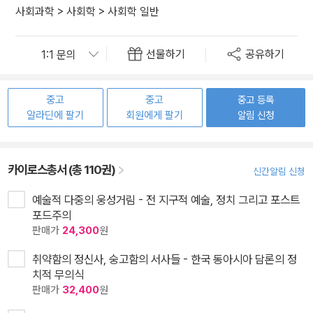
사회과학
>
사회학
>
사회학 일반
선물하기
공유하기
중고
중고
중고 등록
알라딘에 팔기
회원에게 팔기
알림 신청
카이로스총서 (총 110권)
신간알림 신청
예술적 다중의 웅성거림 - 전 지구적 예술, 정치 그리고 포스트
포드주의
판매가
24,300
원
취약함의 정신사, 숭고함의 서사들 - 한국 동아시아 담론의 정
치적 무의식
판매가
32,400
원