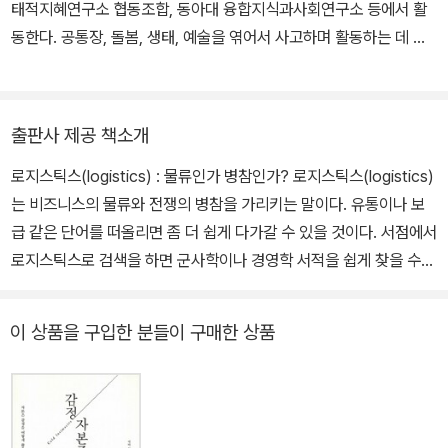
태적지혜연구소 협동조합, 동아대 융합지식과사회연구소 등에서 활
멘터리 및 연구 프로젝트를 공동으로 진행했다. 교외/도시정치, 시민
동한다. 공통장, 돌봄, 생태, 예술을 엮어서 사고하며 활동하는 데 관
성과 공간, 노동, 폭력 등을 주제로 연구하는 코웬은 『로지스틱스:전
심이 있다. 『예술과 공통장』, 『돌봄의 공간들』(공저), 『기후 돌봄』(공
지구적 물류의 치명적 폭력과 죽음의 삶』(갈무리, 2017)으로 2016
저), 『돌봄의 시간들』(공저), 『지식을 공유하라』(공저) 등을 썼고,
년 <국제연구협회>(The International Studies Association)의
『역사의 시작』, 『로지스틱스』, 『빚의 마법』, 『텔레코뮤니스트 선언』
국제 정치사회학 분과가 수상하는 도서상을 수상했다. 이외에도 『군
출판사 제공 책소개
을 옮겼다.
사적 노동복지: 캐나다의 군인과 사회적 시민권』(Military Workfare
로지스틱스(logistics) : 물류인가 병참인가? 로지스틱스(logistics)
: The Soldier and Social Citizenship in Canada)을 썼고, 에밀
는 비즈니스의 물류와 전쟁의 병참을 가리키는 말이다. 유통이나 보
리 길버트와 함께 『전쟁, 시민권, 영토』(War, Citizenship, Territor
급 같은 단어를 떠올리면 좀 더 쉽게 다가갈 수 있을 것이다. 서점에서
y)를 편집했다.
로지스틱스로 검색을 하면 군사학이나 경영학 서적을 쉽게 찾을 수
있고 후자가 압도적으로 많다는 것 또한 알게 된다. 이것은 비즈니스
술로서의 로지스틱스가 우리 일상에 더 익숙함을 나타낸다. 로지스틱
이 상품을 구입한 분들이 구매한 상품
스라는 다소 낯선 말보다 물류나 유통 등의 단어를 떠올린다면 우리
는 고속도로를 달리는 대형 트럭이나 컨테이너를 가득 실은 배의 이
미지로 쉽게 이동할 수 있다. 그러한 이미지가 로지스틱스에 대한 지
배적인 이해다. 그러니까 로지스틱스는 상품을 이동시키는 순수 기술