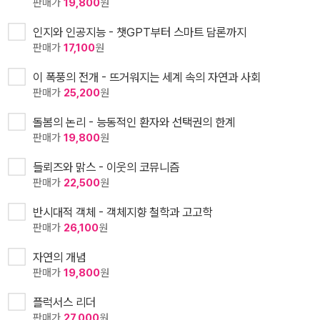
판매가
19,800
원
인지와 인공지능 - 챗GPT부터 스마트 담론까지
판매가
17,100
원
이 폭풍의 전개 - 뜨거워지는 세계 속의 자연과 사회
판매가
25,200
원
돌봄의 논리 - 능동적인 환자와 선택권의 한계
판매가
19,800
원
들뢰즈와 맑스 - 이웃의 코뮤니즘
판매가
22,500
원
반시대적 객체 - 객체지향 철학과 고고학
판매가
26,100
원
자연의 개념
판매가
19,800
원
플럭서스 리더
판매가
27,000
원