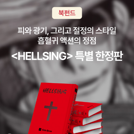
구현하는 방법이 되었다. (53-54쪽) 로지스틱스에 대한 기업의 관
e 역시 난폭한 무역을 변형할 수 있는 잠재력을 가진다고 볼 수 있다.
심은 2차 대전 동안 시작되었다. 2차 대전 동안 그리고 그 이후 미국
그리고 rough trade가 가리키는 대상이 트럭 운전사, 부두 노동자처
의 전장을 지원하기 위해 설계된 사회적·산업적 기술이 결정적이었
럼 공급 사슬의 핵심적인 노동자라는 점 또한 의미심장하다. 그렇다
다. 처음에는 점령지 일본에서의 노동자 훈련을 통해서, 이후에는 한
면 그 잠재력은 어디서 나오는가? 저자는 17~19세기 대서양 해적들
국전쟁 물자 도급을 통해 이 기법을 확산함으로써 미군의 또 다른 혁
과 선언들의 역사서 『히드라』(갈무리, 2008)의 저자 피터 라인보우
신인 표준 수송 컨테이너는 무역 지구화를 뒷받침하는 가장 중요한
(Peter Linebaugh)와 마커스 레디커(Marcus Rediker)를 인용하
기술적 혁신이 됐다. 로지스틱스의 금전적·전략적 가치에 대한 기업
여 초기 대서양 제국주의의 지리가 “공간적으로 분산된 사회적 질서
가의 관심은 1950년대 말과 1960년대 초 사이에 급격하게 늘었
들을 잡다한 지배 관계들 속으로 던져 넣”(333쪽)음으로써 의도치
다. 1965년 4월 6일 피터 드러커는 “물적 유통은 ‘전체 비즈니스 과
않게 창조적인 연대가 생산되었음을 강조한다. “지배 관계들의 폭력
정’을 말하는 또 다른 방식이다”라고 단언했다. 드러커는 새로 꾸려진
적인 하부 구조[인프라]를 통해 구축된 연결들은 대안적 미래상들의
물적유통관리전국협회 강연에서 유통은 “오늘날 비즈니스의 최전
결합 조직이 될지도 모른다.”(333쪽) 마찬가지로 “겉으로 보기에는
선”이라고 주장했다. (55-56쪽)전후 로지스틱스를 경영 관리의 중
이질적인 이 운동들의 삶들”이 “로지스틱스 공간 인프라를 통해 연결
심으로 만든 다른 현실적인 요인들이 있었다. 컴퓨터가 핵심이었다. 1
된다.”(334쪽) 따라서 “공급 사슬은 광대한 거리를 가로지르며 사람
950년대의 이윤 감소는 1958년의 경기 후퇴로 이어졌고 미국 대기
들을 연결하고 공통재(commons)를 위한 네트워크된 “지반”을 제
업이 운영비용 절감을 추구하게 만들었다. 로지스틱스가 문제 해결책
공한다.”(337쪽) 저자는 이것이 다르게 전유된 “로지스틱스 공간의
으로 간주됐다. (59쪽)전쟁의 기술이 경제에, 경제의 흐름이 전쟁에
잠재력”이라고 주장한다. 우리는 그 잠재력을 얼마만큼 재전유할 수