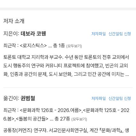
이 조합하면서 이 책이 보여 주는 융합은 대단히 강력하다. 그것은 엄
청난 성취다.
저자 소개
지은이:
데보라 코웬
저자파일
신간알림 신청
최근작 :
<로지스틱스>
… 총 1종
(모두보기)
토론토 대학교 지리학과 부교수. 수년 동안 토론토의 전후 교외에서
도시 행동주의 연구와 커뮤니티 프로젝트에 참여했고, 빈곤의 교외
화, 인종과 공간의 문제, 도시 보안화, 그리고 민간 공간에 미치는 전
쟁의 영향에 대한 글을 썼다. 코웬의 학술 연구는 두 가지 주요 궤적을
따른다. 첫째는 빈곤의 교외화와 인종화에 초점을 맞추고 도시 정치
옮긴이:
권범철
저자파일
신간알림 신청
와 도시 계획을 조사하는 것이다. 둘째는 폭력과 보안을 조사하는 것
으로, 여기서는 영토가 어떻게 만들어지고, 갈등을 통해 정치적인 것
최근작 :
<문화과학 126호 - 2026.여름>
,
<문화과학 125호 - 202
이 어떻게 개조되는지를 검토한다. 코웬은 저널 『환경 및 계획 D: 공
6.봄>
,
<돌봄의 공간들>
… 총 27종
(모두보기)
간과 사회』의 공동 편집자이며, 캐나다 국립영화위원회의 하이라이
공통장(커먼즈) 연구자. 서교인문사회연구실, 계간 『문화/과학』, 생
즈 팀과 함께 교외의 “디지털 시민성”을 전지구적으로 조망하는 다큐