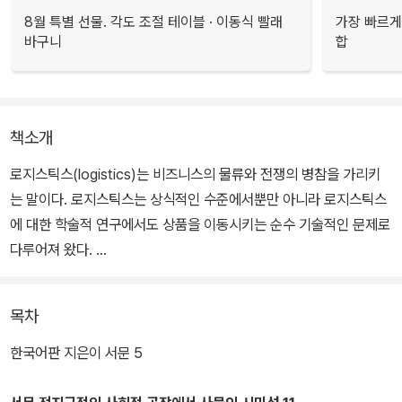
8월 특별 선물. 각도 조절 테이블 · 이동식 빨래
가장 빠르게
바구니
합
책소개
로지스틱스(logistics)는 비즈니스의 물류와 전쟁의 병참을 가리키
는 말이다. 로지스틱스는 상식적인 수준에서뿐만 아니라 로지스틱스
에 대한 학술적 연구에서도 상품을 이동시키는 순수 기술적인 문제로
다루어져 왔다.
그렇다면 이 책은 두 분야, 즉 전쟁과 비즈니스 중 무엇을 다룬 책일
목차
까? 결론부터 말하면 이 책은 어디에도 속하지 않는다. 두 분야를 모
두 다루고 있음에도 그렇다. 이 책은 유통 기술에 대한 책이 아니며 전
한국어판 지은이 서문 5
쟁술에 대한 책도 아니다. 저자는 로지스틱스가 순수 기술적인 방편
이 아니라 “완전히 정치적인” 기획이라고 주장하며 로지스틱스를 현