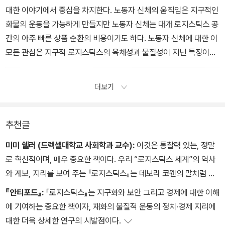
대한 이야기에서 중심을 차지한다. 노동자 신체의 움직임은 지구적인
화물의 운동을 가능하게 만들지만 노동자 신체는 대개 로지스틱스 공
간의 아주 빠른 상품 순환의 비용이기도 하다. 노동자 신체에 대한 이
모든 관심은 지구적 로지스틱스의 육체성과 물질성이 지닌 특징이다.
― 3장 「로지스틱스의 노동 : 적시 일자리」
더보기
추천글
미미 쉘러 (드렉셀대학교 사회학과 교수):
이것은 통찰력 있는, 정말
로 혁신적이며, 매우 중요한 책이다. 우리 “로지스틱스 세계”의 역사
와 계보, 지리를 보여 주는 『로지스틱스』는 데보라 코웬의 말처럼 바
로 그 편재성과 정상성에 의해 너무나도 흔히 ‘평범한 시각에서는 드
『안티포드』:
『로지스틱스』는 지구화와 보안 그리고 경제에 대한 이해
러나지 않게’ 표현되는 현대 정치의 결정적 문제를 열어젖힌다. 계보
에 기여하는 중요한 책이자, 재화의 물질적 운동의 정치·경제 지리에
학적 관점과 사회·정치 이론 그리고 시사적인 현대의 사례 연구를 깊
대한 더욱 상세한 연구의 시발점이다.