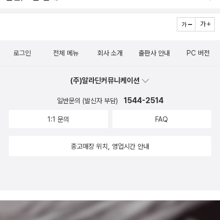
수도 있고, 혹은 같은 것의 두 얼굴일 수도 있다. 이제 ‘보급(로지스틱
러다임을 통해 기획되는 로지스틱스 공간은 이제 삶의 모든 영역을
스)’은 그 자체로 전쟁이 되었고, 생산과 유통은 하나의 흐름으로 합
전지구적으로 침범하고 있다. 난폭한 무역(rough trade) : 로지스틱
쳐졌다. 공장은 생산하고 상인들은 유통하고 소비자는 돈 주고 사서
스를 퀴어하기(queering) 본문에서 여러 차례 등장하는 ‘난폭한 무
쓰는 게 아니다. 방글라데시에 물건을 만들고 홍콩의 지사에서 유통
역’(rough trade)은 말 그대로 군사술과 비즈니스술의 양 측면을 동
로그인
전체 메뉴
회사 소개
출판사 안내
PC 버전
망을 관리하며 미국 시장의 상점에 내놓는 식의 총체적인 흐름이 이
시에 지닌 폭력적인 로지스틱스를 의미하기도 하지만 성적 은어로 널
제는 ‘경영’이라는 이름으로 불린다. 이 사슬의 고리들을 세계의 어디
리 사용되는 말이기도 하다. trade는 게이 남성의 파트너 혹은 남창
(주)알라딘커뮤니케이션
에 얼마만큼 배분하느냐가 곧 경제가 된 시대다.유류가 전쟁의 본성
을 뜻하기도 하는데 그중에서도 rough trade는 난폭하고 폭력적인
을 개조하기 시작했던 것은 1차 세계대전이지만 그럼에도 가축은 여
파트너를 말하며, 특히 대형 트럭 운전사, 건설 노동자, 부두 노동자
1544-2514
일반문의 (발신자 부담)
전히 결정적인 영향을 수행했고 사료는 막대한 로지스틱스상의 문제
같은 육체 노동자를 가리키는 경우가 많다. 저자는 로지스틱스에 퀴
1:1 문의
FAQ
로 남았다. 1차 대전 동안 영국에서 프랑스로 수송된 물자 중 가장 많
어적 개입을 시도하기 위해 이 용어를 사용한다. 저자는 페미니스트
은 양을 차지한 것은 탄약이 아니라 말에게 먹일 귀리와 건초였다. 2
학자 앤 맥클린톡(Anne McClintock)을 인용하여 BDSM BDSM
중고매장 위치, 영업시간 안내
차 대전에서는 산업전의 로지스틱스가 무대의 중심을 차지했다. 처칠
은 결박(bondage), 훈육(discipline), 지배(dominance), 굴복(su
은 연합 작전에 대해 논평하면서 이렇게 외쳤다. “결국 휘발유가 모든
bmission), 가학증(sadism), 피학증(masochism)을 포함하는 역
이동을 지배했다.” 이 모든 것에서 결정적인 것은 변화하는 폭력의 기
할극이나 성적 행위를 말한다. 의 초월적 잠재력을 강조한다. BDSM
술이 수단과 목적의 관계를 재조직했던 방식이다. 군사 로지스틱스는
은 “전환의 극장”으로서 “…… 그것이 빌려오는 사회적 의미를 뒤집고
산업전의 부상과 더불어 전략과 전술을 이끌게 되었고, 점점 본질을
변형한다.”(332쪽) 따라서 BDSM 중 하나를 수행하는 rough trad