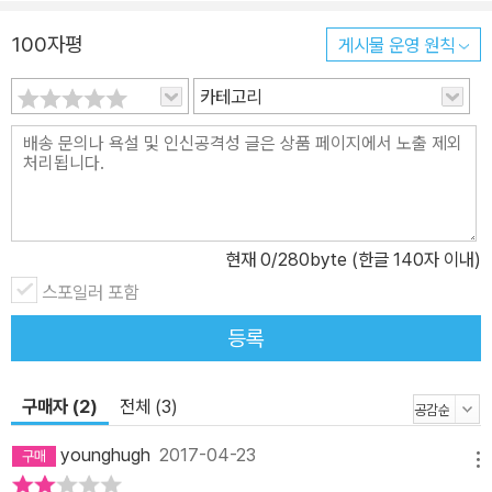
다르게 개념화되었다. “이 시점 이래 로지스틱스는 ‘시스템의 과학’이
되었고 유통에 좀 더 국한되어 있던 로지스틱스 업무는 공간적 관리
100자평
게시물 운영 원칙
라는 포괄적인 과학으로 전환되었다.”(68쪽) 이러한 혁명을 통해 로
카테고리
지스틱스는 전쟁술로서의 자신의 역사를 버리고 민간화된 것이 아니
라 전쟁술과 비즈니스술이 분리불가능할 정도로 뒤얽힌 다른 무엇이
되었다. 이것이 뚜렷하게 드러나는 무대가 공급 사슬 보안이다. 로지
스틱스 공간 : 공급 사슬 보안, 그리고 영토의 변형 저자는 로지스틱스
가 지구화를 일으키고 시간과 공간과 영토를 변형하는 현대 세계를
로지스틱스 공간의 시대로 인식할 것을 주문한다. 공급 사슬은 로지
현재
0
/280byte (한글 140자 이내)
스틱스의 전형적인 공간으로서 인프라, 정보, 재화, 그리고 사람들로
스포일러 포함
구성되며 빠른 흐름에 전념한다. 즉 공급 사슬의 최대 과제는 사물을
등록
빠르게 그리고 안전하게 순환시키는 것이며 이를 위해 공급 사슬 보
안의 논리를 동원하여 자신을 구성하는 요소들을 변형하고 재구성한
구매자 (2)
전체 (3)
다. 공급 사슬 보안이란 무엇인가? 세계은행에 따르면 그것은 “공급
사슬에 대한 위협과 그로 인한, 시민과 조직된 사회의 경제적·사회적·
younghugh
2017-04-23
메뉴
물리적 안녕에 대한 위협을 다루기 위해 적용되는 프로그램, 시스템,